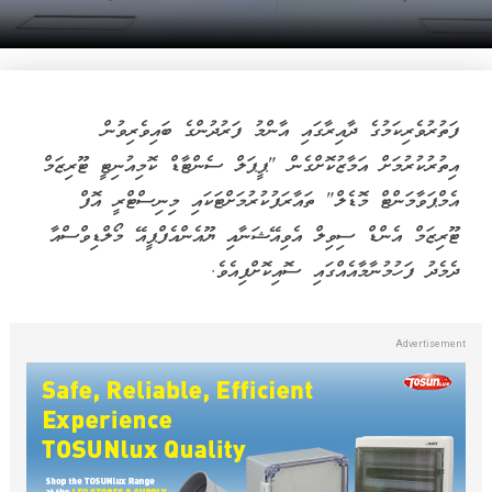
ފަތުރުވެރިކަމުގެ ދާއިރާގައި އާންމު ފަރުދުންގެ ބައިވެރިވުން
އިތުރުކުރުމަށް އަމާޒުކޮށްގެން "ޕީޕަލް ސެންޓާޑް ކޮމިއުނިޓީ ޓޫރިޒަމް
އެމްޕަވާމަންޓް މޮޑެލް" ތައާރަފުކުރުމަށްޓަކައި މިނިސްޓްރީ އޮފް
ޓޫރިޒަމް އެންޑް ސިވިލް އެވިއޭޝަނާއި ޔޫއެންއެފްޕީއޭ މޯލްޑިވްސްއާ
ދެމެދު ފަހުމުނާމާއެއްގައި ސޮއިކޮށްފިއެވެ.