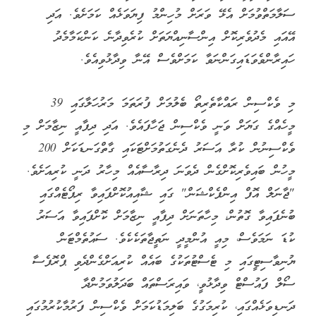
ސަލާމަތްވުމަށް އެޅޭ ވަރަށް މުހިންމު ފިޔަވަޅެއް ކަމަށެވެ. އަދި
އޭއައި މެދުވެރިކޮށް އިންސާނިއްޔަތަށް ކުރެވިދާނެ ކަންކަމާމެދު
ހައިރާންވެވަޑައިގަންނަވާ ކަމަށްވެސް އޭނާ ވިދާޅުވިއެވެ.
މި ވެކްސިން ރައްކާތެރިތޯ ބެލުމަށް ފުރަތަމަ މަރުހަލާގައި 39
މީހެއްގެ ގަޔަށް ވަނީ ވެކްސިން ޖަހާފައެވެ. އަދި ދިފާއީ ނިޒާމަށް މި
ވެކްސިނުން ކުރާ އަސަރު ދެނެގަތުމަށްޓަކައި ގާތްގަނޑަކަށް 200
މީހުން ބައިވެރިކޮށްގެން ދެވަނަ ދިރާސާއެއް މިހާރު ދަނީ ކުރިއަށެވެ.
"ޖާނަލް އޮފް އިންފެކްޝަން" ގައި ޝާއިއުކޮށްފައިވާ ރިޕޯޓެއްގައި
ބުނެފައިވާ ގޮތުން، މިހާތަނަށް ދިފާއީ ނިޒާމަށް ކޮށްފައިވާ އަސަރު
ކުޑަ ނަމަވެސް، މިއީ އުންމީދީ ނަތީޖާތަކެކެވެ. ސައުތެމްޓަން
ޔުނިވާސިޓީގައި މި ޓެސްޓުތަކުގެ ބައެއް ކުރިއަށްގެންދެވި ޕްރޮފެސާ
ސޯލް ފައުސްޓް ވިދާޅުވީ، ވައިރަސްތައް ބަދަލުވަމުންދާ
ދަނޑިވަޅެއްގައި، ކުރިމަގުގެ ބަލިމަޑުކަމަށް ވެކްސިން ފަރުމާކުރުމުގައި