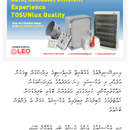
އިނގިރޭސިވިލާތުގެ ކެމްބްރިޖް ޔުނިވާސިޓީގެ ދިރާސާކުރާ ޓީމަކުން
އުފެއްދި މި ވެކްސިނަކީ، ގިނަ އަދަދެއްގެ ވައިރަސްތަކުން
ރައްކާތެރިކޮށްދީ، ކުރިމަގުގައި އަތުވެދާނެ ބޮޑެތި ބަލިމަޑުކަން
ހުއްޓުވުމުގެ ގާބިލުކަން ލިބިފައިވާ ވެކްސިނެއް ކަމަށް އެ ފަރާތުން
ބުނެއެވެ.
މިއީ ވެކްސިނެއްގެ އެންމެ މުހިންމު ބައި އެއްކޮށް އޭއައި