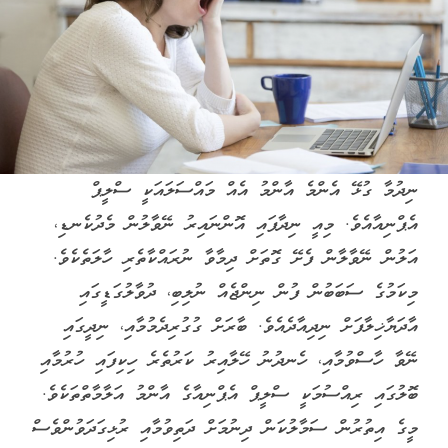
ނިދުމާ ގުޅޭ އެންމެ އާންމު އެއް މައްސަލައަކީ ސްލީޕް
އެޕްނިއާއެވެ. މިއީ ނިދާފައި އޮންނައިރު ނޭވާލުން މެދުކެނޑި،
އަލުން ނޭވާލާން ފެށޭ ގޮތަށް ދިމާވާ ނުރައްކާތެރި ހާލަތެކެވެ.
މިކަމުގެ ސަބަބުން ފުން ނިންޖެއް ނުލިބި، ދުވާލުގަޑީގައި
އާދަޔާޚިލާފަށް ނިދިއާދެއެވެ. ބާރަށް ގުގުރިދެމުމާއި، ނިދީގައި
ނޭވާ ހާސްވުމާއި، ހެނދުނު ހޭލާއިރު ކަރުތެރެ ހިކިފައި ހުރުމާއި
ބޮލުގައި ރިއްސުމަކީ ސްލީޕް އެޕްނިއާގެ އާންމު އަލާމާތްތަކެވެ.
މީގެ އިތުރުން ސަމާލުކަން ދިނުމަށް ދަތިވުމާއި ރުޅިގަދަވުންވެސް