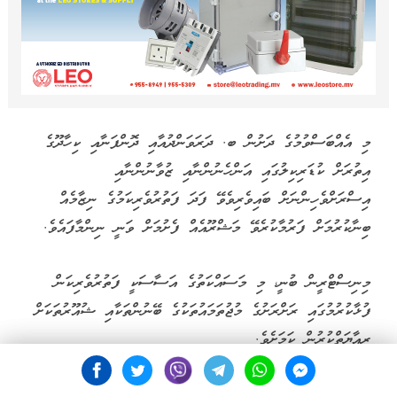
މި އެއްބަސްވުމުގެ ދަށުން ބ. ދަރަވަންދުއާއި ދޮންފަނާއި ކިހާދޫގެ
އިތުރަށް ކުޑަރިކިލުގައި އަންހެނުންނާއި ޒުވާނުންނާއި
އިސްރަށްވެހިންނަށް ބައިވެރިވެވޭ ފަދަ ފަތުރުވެރިކަމުގެ ނިޒާމެއް
ބިނާކުރުމަށް ފަރުމާކުރެވޭ މަޝްރޫއެއް ފެށުމަށް ވަނީ ނިންމާފައެވެ.
މިނިސްޓްރީން ބުނީ، މި މަސައްކަތުގެ އަސާސަކީ ފަތުރުވެރިކަން
ފުޅާކުރުމުގައި ރަށްރަށުގެ މުޖުތަމައުތަކުގެ ބޭނުންތަކާއި ޝުއޫރުތަކަށް
ރިއާޔަތްކުރުން ކަމަށެވެ.
އެގޮތުން، މި މަޝްރޫއުގެ ފުރަތަމަ ފިޔަވަހީގައި ކުރިއަށްދާނީ މެޕިންގެ