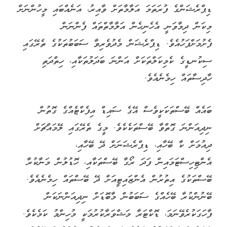
ޑިޕްރެޝަންގެ ފުރަތަމަ އަލާމާތަށް ވާއިރު، އަނެއްބައި މީހުންނަށް
މިކަން ދިމާވަނީ އެހެނިހެން އަލާމާތްތައް ފެންނަން
ފެށުމަށްފަހުއެވެ. ޑިޕްރެޝަން މެދުވެރިވާ ސަބަބުތަކުގެ ތެރޭގައި
ސިކުނޑީގެ ކެމިކަލްތަކަށް އަންނަ ބަދަލުތަކާއި، ހިތްދަތި
ހާދިސާތައް ހިމެނެއެވެ.
ބައެއް ބޭސްތަކަކީވެސް އޭގެ ސައިޑް އިފެކްޓެއްގެ ގޮތުން
ނިދިއަންނަ ގޮތްވާ ބޭސްތަކެކެވެ. މީގެ ތެރޭގައި ލޭމައްޗަށް
ދިއުމަށް ކާ ބޭހާއި، ޑިޕްރެޝަނަށް ދޭ ބޭހާއި،
އެންޓިހިސްޓަމައިން ފަދަ ރޯގާ ބޭސްތަކާއި، ހޮޑުލުން މަނާކުރާ
ބޭސްތަކުގެ އިތުރުން އެންޒައިޓީއަށް ދޭ ބޭސްތައް ހިމެނެއެވެ.
ބޭނުންކުރާ ބޭހެއްގެ ސަބަބުން މާބޮޑަށް ނިދިއަންނަކަން
ފާހަގަކުރެވޭނަމަ، ޑޮކްޓަރާ މަޝްވަރާކުރުމަކީ މުހިންމު ކަމެކެވެ.