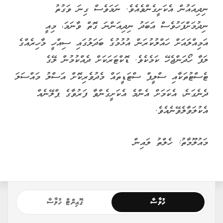
ނިދިއައުން އެކަށީގެންވެއެވެ. ނަމަވެސް ގިނަ ވަގުތު
ނިދުމަށްފަހުވެސް އަބަދު ނިދިއަންނަ ގޮތް ވާނަމަ، މިއީ
އަމިއްލައަށް ހައްލުކުރަން އުޅުމުގެ ބަދަލުގައި ސިއްހީ މާހިރެއްގެ
ލަފާ ހޯދަންޖެހޭ ކަމެކެވެ. ޑޮކްޓަރަކަށް ދެއްކުމުން ލޭގެ
ޓެސްޓުތަކާއި ސްލީޕް ސްޓަޑީތައް މެދުވެރިކޮށް އަސްލު މައްސަލަ
ދެނެގަނެ، އެކަމަށް އެންމެ އެކަށީގެންވާ ފަރުވާގެ ޕްލޭނެއް
އެކުލަވާލެވޭނެއެވެ.
މައުލޫމާތު: ހެލްތު ލައިން
ޚުލާސާ
ޕޮއިންޓް ޚުލާސާ