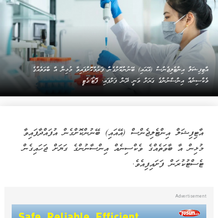
އާޓިފިޝަލް އިންޓެލިޖެންސް (އޭއައި) ބޭނުންކޮށްގެން ފަރުމާކޮށްފައިވާ މުޅިން އާ ބާވަތެއްގެ
ވެކްސިނެއް އިންސާނުންގެ ގަޔަށް ވަނީ ދޭން ފަށާފައި. ފޮޓޯ/ގެޓީ
އާޓިފިޝަލް އިންޓެލިޖެންސް (އޭއައި) ބޭނުންކޮށްގެން އުފައްދާފައިވާ
މުޅިން އާ ބާވަތެއްގެ ވެކްސިނެއް އިންސާނުންގެ ގަޔަށް ޖަހައިގެން
ޓެސްޓުކުރަން ފަށައިފިއެވެ.