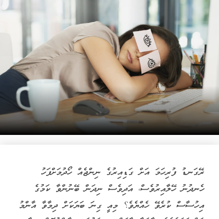
ރޭގަނޑު ފުރިހަމަ އަށް ގަޑިއިރުގެ ނިންޖެއް ހޯދުމަށްފަހު
ހެނދުނު ހޭލާއިރުވެސް، އަދިވެސް ނިދަން ބޭނުންވާ ކަމުގެ
އިހުސާސް ކުރެވޭ ހެއްޔެވެ؟ މިއީ ގިނަ ބަޔަކަށް ދިމާވާ އާންމު