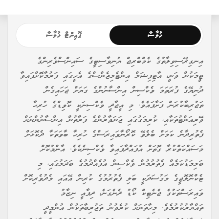
ޚުލާސާ
ޕޮއިންޓް ޚުލާސާ
އިނގިރޭސިވިލާތުގެ ކެމްބްރިޖް ޔުނިވާސިޓީގެ ސައިންސްވެރިންގެ
ޓީމަކުން ވަނީ، އާޓިފިޝަލް އިންޓެލިޖެންސްގެ އެހީގައި ފަރުމާކޮށްފައިވާ
ދުނިޔޭގެ ފުރަތަމަ ވެކްސިން އިންސާނުންގެ ގަޔަށް ޖަހައިގެން
ތަޖުރިބާކުރަން ފަށާފައެވެ. މި އީޖާދީ ވެކްސިނަކީ ކޮވިޑްގެ ހުރިހާ
ވޭރިއަންޓުތަކާއި، ކުރިމަގުގައި ޖަނަވާރުންގެ ފަރާތުން އިންސާނުންނަށް
ފެތުރިދާނެ ކަމަށް ބެލެވޭ ކޮރޯނާވައިރަސްގެ ހުރިހާ ބާވަތަކާ ދެކޮޅަށް
މަސައްކަތްކުރާ ގޮތަށް އުފައްދާފައިވާ ވެކްސިނެކެވެ. އާންމުކޮށް
ބަލިމަޑުކަމެއް ފެތުރުމުން ވެކްސިން އުފެއްދުމުގެ ބަދަލުގައި، މި
ޓެކްނޮލޮޖީގެ މަގުސަދަކީ ބަލި ފެތުރުމުގެ ކުރިން އޭއައި މެދުވެރިކޮށް
ވައިރަސްތަކުގެ ޖެނެޓިކް ކޯޑު ދެނެގަނެ، ދިފާއީ ނިޒާމު
ތައްޔާރުކުރުމެވެ. މިހާތަނަށް ކުރެވުނު ތަޖުރިބާތަކުން އުންމީދީ