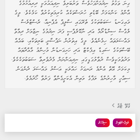
ގިނަ ވަގުތު ނިދުމަށްފަހުވެސް ވަރުބަލިވެ ނިދިއައުމަކީ ދިރިއުޅުމުގެ
އާންމު ކަންކަމަށް ބޮޑެތި ހުރަސްތަކެއް ކުރިމަތިކުރުވާ ކަމެކެވެ. މީގެ
މައިގަނޑު ސަބަބުތަކުގެ ތެރޭގައި ސްލީޕް އެޕްނިއާ، ރެސްޓްލެސް
ލެގްސް ސިންޑްރޯމް އަދި ނާކޮލެޕްސީ ފަދަ ނިދުމުގެ ނިޒާމަށް ދިމާވާ
މައްސަލަތައް ހިމެނެއެވެ. މީގެ އިތުރުން ނަފްސާނީ ބަލިތަކާއި، ބައެއް
ބޭސްތަކުގެ ސައިޑް އިފެކްޓް އަދި ހަށިގަނޑުން މުހިންމު މާއްދާތައް
މަދުވުމަކީވެސް ދުވާލުގަޑީގައި ނިދިއަންނަން މެދުވެރިވާ ސަބަބުތަކެކެވެ.
މިކަމަށް އޮތް އެންމެ ރަނގަޅު ހައްލަކީ އަސްލު މައްސަލަ ދެނެގަނެ
ސިއްހީ މާހިރުންގެ ލަފާގެ މަތިން އެކަށީގެންވާ ފަރުވާ ހޯދުމެވެ.
ގުޅޭ ޓެގު
ލައިފްސްޓައިލް
ސިއްހަތު