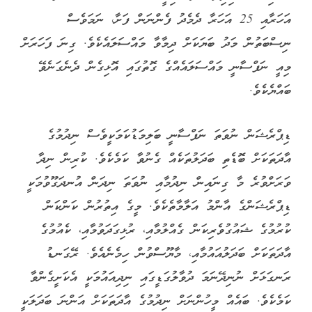
އަހަރާއި 25 އަހަރާ ދެމެދު ފެންނަން ފަށާ، ނަމަވެސް
ނިސްބަތުން މަދު ބަޔަކަށް ދިމާވާ މައްސަލައެކެވެ. ގިނަ ފަހަރަށް
މިއީ ނަފްސާނީ މައްސަލައެއްގެ ގޮތުގައި އޮޅިގެން ދެނެގަނެވޭ
ބައްޔެކެވެ.
ޑިޕްރެޝަން ނުވަތަ ނަފްސާނީ ބަލިމަޑުކަމަކީވެސް ނިދުމުގެ
އާދަތަކަށް ބޮޑެތި ބަދަލުތަކެއް ގެނުވާ ކަމެކެވެ. ކުރިން ނިދާ
ވަރަށްވުރެ މާ ގިނައިން ނިދުމާއި ނުވަތަ ނިދަން އުނދަގޫވުމަކީ
ޑިޕްރެޝަންގެ އާންމު އަލާމާތެކެވެ. މީގެ އިތުރުން ކަންކަން
ކުރުމުގެ ޝައުގުވެރިކަން ގެއްލުމާއި، ރުޅިގަދަވުމާއި، ކެއުމުގެ
އާދަތަކަށް ބަދަލުއައުމާއި، މާޔޫސްވުން ހިމެނެއެވެ. ރޭގަނޑު
ރަނގަޅަށް ނުނިދޭނަމަ ދުވާލުގަޑީގައި ނިދިއައުމަކީ އެކަށީގެންވާ
ކަމެކެވެ. ބައެއް މީހުންނަށް ނިދުމުގެ އާދަތަކަށް އަންނަ ބަދަލަކީ