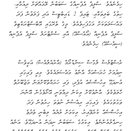
ހިމެނެއެވެ. ސްލީޕް އެޕްނިއާގެ ސަބަބުން ލޭމައްޗަށް ދިއުމާއި،
ހިތުގެ ބަލިތަކާއި، ޓައިޕް 2 ޑައިބެޓީސް އަދި ފަލަވުން ފަދަ
މައްސަލަތަކަށް މަގުފަހިވެއެވެ. މީގެ ތެރޭގައި އޮބްސްޓްރަކްޓިވް
ސްލީޕް އެޕްނިއާ (އޯއެސްއޭ) އާއި ސެންޓްރަލް ސްލީޕް އެޕްނިއާ
(ސީއެސްއޭ) ހިމެނެއެވެ.
ރެސްޓްލެސް ލެގްސް ސިންޑްރޯމް (އާރްއެލްއެސް) އަކީވެސް
ނިދުމަށް ހުރަސްއަޅާ އާންމު މައްސަލައެކެވެ. މިއީ ފައިގައި
އުނދަގޫ އިހުސާސެއް އުފެދި، ފައި ހަރަކާތްކޮށްލަން މަޖުބޫރުވާ
ހާލަތެކެވެ. އާންމުކޮށް މިކަން ދިމާވަނީ އޮށޯވެގެން އޮންނަ
ވަގުތުގައެވެ. ފައިގައި ރިއްސުން ނުވަތަ ހިރުވުން ފަދަ
އިހުސާސެއް ކުރެވޭއިރު، މިކަމަށް ލުޔެއް ލިބެނީ ތެދުވެ
ހިނގާލުމުންނެވެ. މިކަމުގެ ސަބަބުން ނިދަން އުނދަގޫވެ، އަނެއް