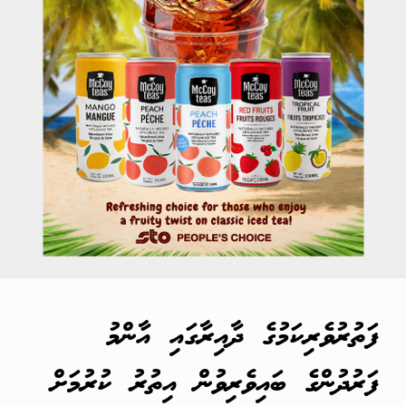
ފަތުރުވެރިކަމުގެ ދާއިރާގައި އާންމު
ފަރުދުންގެ ބައިވެރިވުން އިތުރު ކުރުމަށް