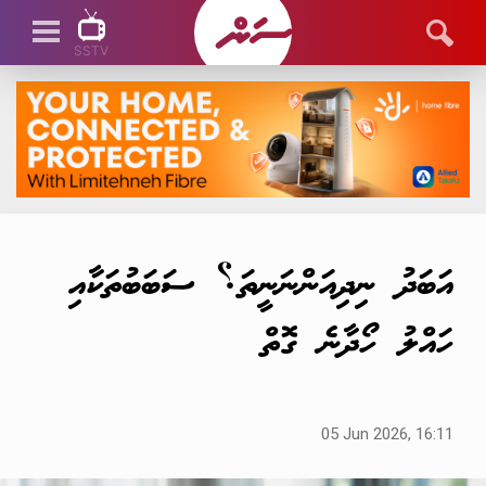
SSTV
SSTV LIVE
އަބަދު ނިދިއަންނަނީތަ؟ ސަބަބުތަކާއި
ހައްލު ހޯދާނެ ގޮތް
05 Jun 2026, 16:11