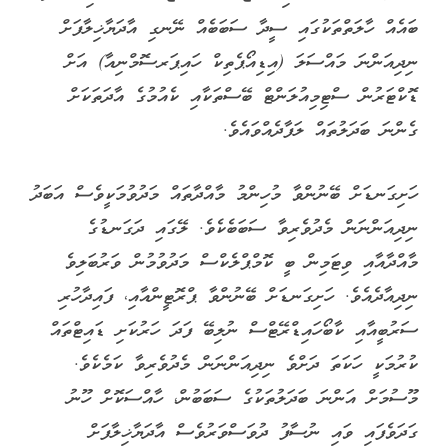
ބައެއް ހާލަތްތަކުގައި ސީދާ ސަބަބެއް ނޭނގި އާދަޔާޚިލާފަށް
ނިދިއަންނަ މައްސަލަ (އިޑިއޯޕެތިކް ހައިޕަރސޮމްނިއާ) އަށް
ޑޮކްޓަރުން ސްޓިމިއުލަންޓް ބޭސްތަކާއި ކެއުމުގެ އާދަތަކަށް
ގެންނަ ބަދަލުތައް ލަފާދެއްވައެވެ.
ހަށިގަނޑަށް ބޭނުންވާ މުހިންމު މާއްދާތައް މަދުވުމަކީވެސް އަބަދު
ނިދިއަންނަން މެދުވެރިވާ ސަބަބެކެވެ. ލޭގައި ދަގަނޑުގެ
މާއްދާއާއި ވިޓަމިން ބީ ކޮމްޕްލެކްސް މަދުވުމުން ވަރުބަލިވެ
ނިދިއާދެއެވެ. ހަށިގަނޑަށް ބޭނުންވާ ޕްރޮޓީންއާއި، ފައިދާހުރި
ސަރުބީއާއި ކާބޯހައިޑްރޭޓްސް ނުލިބޭ ފަދަ ހަރުކަށި ޑައިޓްތައް
ކުރުމަކީ ހަކަތަ ދަށްވެ ނިދިއަންނަން މެދުވެރިވާ ކަމެކެވެ.
މޫސުމަށް އަންނަ ބަދަލުތަކުގެ ސަބަބުން، ހާއްސަކޮށް ހޫނު
ގަދަވެފައި ވައި ނުސާފު ދުވަސްވަރުވެސް އާދަޔާޚިލާފަށް