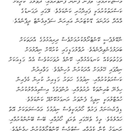
މަސާޖުކުރުމާއި، ތާފަނާ ފެނުން ފެންވެރުމާއި، ދުވާލުގެ ކުރީކޮޅު
ކަސްރަތުކުރުމަކީ ފައިދާހުރި ކަންކަމެވެ. ލޭގައި ދަގަނޑުގެ
މާއްދާ މަދުނަމަ ޑޮކްޓަރުން އައިރަން ސަޕްލިމެންޓް ދީފާނެއެވެ.
ނާކޮލެޕްސީ ކޮންޓްރޯލްކުރުމަށްވެސް ދިރިއުޅުމުގެ އާދަތަކަށް
ބަދަލުގެނެވިދާނެއެވެ. ދުވާލުގަޑީގައި ކުރުކޮށް ނިދާލުމަށް
ވަގުތުތަކެއް ކަނޑައެޅުމާއި، ކޮންމެ ދުވަހަކުވެސް އެއް ގަޑިއަކަށް
ނިދާފައި ހޭލުމަށް އާދަކުރުން މުހިންމެވެ. ގަވާއިދުން
ކަސްރަތުކުރުމާއި، ނިދުމުގެ ހަތަރު ގަޑިއިރު ކުރިން ކެފެއިން
ހިމެނޭ ބުއިންތަކާ ދުރުވުމާއި، ދުންފަތުގެ އިސްތިއުމާލުކުރުން
ހުއްޓާލުމަކީ ނިދީގެ ފެންވަރު ރަނގަޅުކޮށްދޭ ކަންކަމެވެ.
ޑިޕްރެޝަނަށް ފަރުވާ ހޯދުމަކީވެސް ނިދުމުގެ މައްސަލަތަކަށް އޮތް
ހައްލެކެވެ. މީގެ ތެރޭގައި ތެރަޕީ ހޯދުމާއި، ބޭސް ބޭނުންކުރުމާއި،
ރަނގަޅު ކާނާ ކެއުމާއި ސްޓްރެސް ކޮންޓްރޯލްކުރުން ހިމެނެއެވެ.