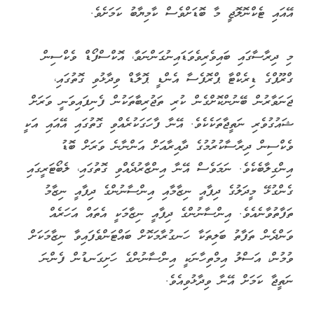
އޭއައި ޓެކްނޮލޮޖީ މާ ބޮޑަށްވެސް ކާމިޔާބު ކަމަށެވެ.
މި ދިރާސާގައި ބައިވެރިވެވަޑައިނުގަންނަވާ، އޮކްސްފޯޑް ވެކްސިން
ގްރޫޕްގެ ޑިރެކްޓާ ޕްރޮފެސާ އެންޑީ ޕޮލާޑް ވިދާޅުވި ގޮތުގައި،
ޖަނަވާރުން ބޭނުންކޮށްގެން ކުރި ތަޖުރިބާތަކުން ފެނިފައިވަނީ ވަރަށް
ޝައުގުވެރި ނަތީޖާތަކެކެވެ. އޭނާ ފާހަގަކުރެއްވި ގޮތުގައި އޭއައި އަކީ
ވެކްސިން ދިރާސާކުރުމުގެ ދާއިރާއަށް އަންނާނެ ވަރަށް ބޮޑު
އިންގިލާބެކެވެ. ނަމަވެސް އޭނާ އިންޒާރުދެއްވި ގޮތުގައި، ލެބޯޓަރީގައި
ގެންގުޅޭ މީދަލުގެ ދިފާއީ ނިޒާމާއި އިންސާނުންގެ ދިފާއީ ނިޒާމު
ތަފާތުވާނެއެވެ. އިންސާނުންގެ ދިފާއީ ނިޒާމަކީ އެތައް އަހަރެއް
ވަންދެން ތަފާތު ބަލިތަކާ ހަނގުރާމަކޮށް ބައްޓަންވެފައިވާ ނިޒާމަކަށް
ވުމުން، އަސްލު އިމްތިހާނަކީ އިންސާނުންގެ ހަށިގަނޑުން ފެންނަ
ނަތީޖާ ކަމަށް އޭނާ ވިދާޅުވިއެވެ.