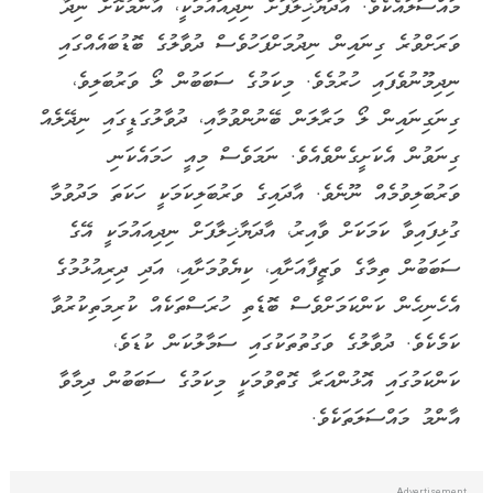
މައްސަލައެކެވެ. އާދަޔާޚިލާފަށް ނިދިއައުމަކީ، އާންމުކޮށް ނިދާ
ވަރަށްވުރެ ގިނައިން ނިދުމަށްފަހުވެސް ދުވާލުގެ ބޮޑުބައެއްގައި
ނިދިމޫނުވެފައި ހުރުމެވެ. މިކަމުގެ ސަބަބުން ލޯ ވަރުބަލިވެ،
ގިނަގިނައިން ލޯ މަރާލަން ބޭނުންވުމާއި، ދުވާލުގަޑީގައި ނިދޭލެއް
ގިނަވުން އެކަށީގެންވެއެވެ. ނަމަވެސް މިއީ ހަމައެކަނި
ވަރުބަލިވުމެއް ނޫނެވެ. އާދައިގެ ވަރުބަލިކަމަކީ ހަކަތަ މަދުވުމާ
ގުޅިފައިވާ ކަމަކަށް ވާއިރު، އާދަޔާޚިލާފަށް ނިދިއައުމަކީ އޭގެ
ސަބަބުން ތިމާގެ ވަޒީފާއަށާއި، ކިޔެވުމަށާއި، އަދި ދިރިއުޅުމުގެ
އެހެނިހެން ކަންކަމަށްވެސް ބޮޑެތި ހުރަސްތަކެއް ކުރިމަތިކުރުވާ
ކަމެކެވެ. ދުވާލުގެ ވަގުތުތަކުގައި ސަމާލުކަން ކުޑަވެ،
ކަންކަމުގައި އޮޅުންއަރާ ގޮތްވުމަކީ މިކަމުގެ ސަބަބުން ދިމާވާ
އާންމު މައްސަލަތަކެވެ.