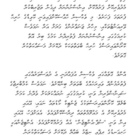
މެދުވެރިކޮށް ފަރުމާކޮށް، އިންސާނުންނަށް ދީގެން ތަޖުރިބާކުރާ
ފުރަތަމަ ފަހަރެވެ. މި ވެކްސިން ހާއްސަކޮށްފައިވަނީ ކޮވިޑްގެ ހުރިހާ
ވޭރިއަންޓުތަކާއި، މިހާރު ޖަނަވާރުންގެ ގަޔަށް އަރާ ނަމަވެސް
ކުރިމަގުގައި އިންސާނުންނަށް ފެތުރިދާނެ ކަމުގެ ބިރު އޮތް
ކޮރޯނާވައިރަސްގެ ހުރިހާ ބާވަތްތަކަކާ ދެކޮޅަށް މަސައްކަތްކުރާ
ގޮތަށެވެ.
އާންމު ގޮތެއްގައި ވެކްސިން އުފައްދަނީ އެ ދުވަސްވަރެއްގައި
ފެތުރެމުންދާ ވައިރަހެއްގެ ބާވަތަށް ބިނާކޮށެވެ. ނަމަވެސް ކެމްބްރިޖްގެ
ސައިންސްވެރިން ވަނީ، ކުރިމަގުގައި ނުރައްކަލަކަށް ވެދާނެ ކަމަށް
ބެލެވޭ ކޮރޯނާވައިރަސްތަކުގެ ޖެނެޓިކް ކޯޑުތައް ނަގައި، އޭއައި
މެދުވެރިކޮށް އެ މައުލޫމާތުތައް ދިރާސާކޮށްފައެވެ. އެއަށްފަހު، އޭއައި
އިން ވަނީ "ސުޕާ-އެންޓިޖެން" އެއް ފަރުމާކޮށްފައެވެ. އެންޓިޖެންއަކީ
ހަށިގަނޑުގެ ދިފާއީ ނިޒާމު ބައްޔާ ދެކޮޅަށް މަސައްކަތްކުރަން