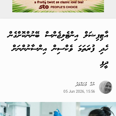
އާޓިފިޝަލް އިންޓެލިޖެންސް ބޭނުންކޮށްގެން
ހެދި ފުރަތަމަ ވެކްސިން އިންސާނުންނަށް
ދީފި
ނުހާ މުޙައްމަދު
05 Jun 2026, 15:56