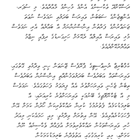
ދަސްކޮށްދޭ ވެކްސިންގެ އެންމެ މުހިންމު މާއްދާއެވެ. މި ސުޕަރ-
އެންޓިޖެންގެ ސަބަބުން، ވައިރަސް ބަދަލުވި ނަމަވެސް ނުވަތަ
ޖަނަވާރުންގެ ފަރާތުން އިންސާނުންނަށް އާ ބައްޔެއް އެރި ނަމަވެސް،
މުޅި ވައިރަސް އާއިލާއާ ދެކޮޅަށް ހަށިގަނޑުގެ ދިފާއީ ނިޒާމު
ތައްޔާރުކޮށްދެއެވެ.
ކެމްބްރިޖް ޔުނިވާސިޓީގެ ޕްރޮފެސާ ޖޮނަތަން ހީނީ ވިދާޅުވި ގޮތުގައި،
ވައިރަސްތައް އަބަދުވެސް ބަދަލުވަމުންދާތީ އިންސާނުން އަބަދުވެސް
ތިބެން ޖެހެނީ ވައިރަހަށްވުރެ އެއް ފިޔަވަޅު ފަހަތުގައެވެ. ނަމަވެސް
މި އާ ޓެކްނޮލޮޖީގެ ބޭނުމަކީ ވައިރަހަށްވުރެ ކުރިއަރައި، އާ
ބަލިމަޑުކަމެއް ފެތުރުމުގެ ކުރިން ރައްކާތެރިކަން ހޯދުން ކަމަށް އޭނާ
ފާހަގަކުރެއްވިއެވެ. އޭނާ އިތުރަށް ވިދާޅުވީ، މިއީ ހަމައެކަނި މިއަދު
ހުރި ވައިރަސްތަކުން ރައްކާތެރިވުމަށް އުފައްދާ ވެކްސިނެއް ނޫން
ކަމަށާއި، މިއީ ކުރިމަގުގައި އަތުވެދާނެ ބަލިމަޑުކަމަކުން