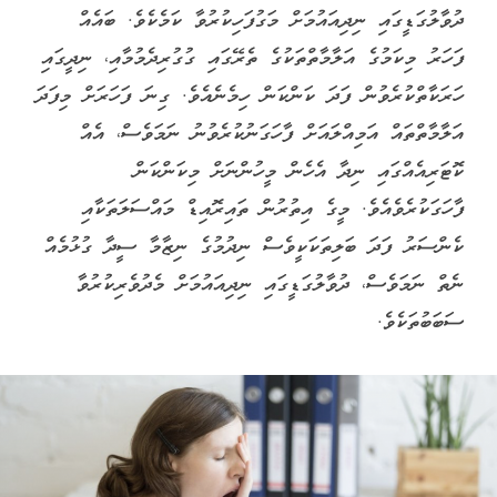
ދުވާލުގަޑީގައި ނިދިއައުމަށް މަގުފަހިކުރުވާ ކަމެކެވެ. ބައެއް
ފަހަރު މިކަމުގެ އަލާމާތްތަކުގެ ތެރޭގައި ގުގުރިދެމުމާއި، ނިދީގައި
ހަރަކާތްކުރެވުން ފަދަ ކަންކަން ހިމެނެއެވެ. ގިނަ ފަހަރަށް މިފަދަ
އަލާމާތްތައް އަމިއްލައަށް ފާހަގަނުކުރެވުނު ނަމަވެސް، އެއް
ކޮޓަރިއެއްގައި ނިދާ އެހެން މީހުންނަށް މިކަންކަން
ފާހަގަކުރެވެއެވެ. މީގެ އިތުރުން ތައިރޮއިޑް މައްސަލަތަކާއި
ކެންސަރު ފަދަ ބަލިތަކަކީވެސް ނިދުމުގެ ނިޒާމާ ސީދާ ގުޅުމެއް
ނެތް ނަމަވެސް، ދުވާލުގަޑީގައި ނިދިއައުމަށް މެދުވެރިކުރުވާ
ސަބަބުތަކެވެ.