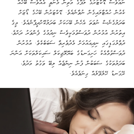
ނަމަވެސް ޑޮކްޓަރުގެ ލަފާގެ މަތިން މެނުވީ އެއްވެސް ބޭހެއް
ކެއުން ހުއްޓާލައިގެން ނުވާނެއެވެ. ޑޮކްޓަރުން ބޭހުގެ ޑޯޒަށް
ބަދަލުގެނެސް ނުވަތަ އެހެން ބޭހަކަށް ބަދަލުކޮށްދީފާނެއެވެ. މީގެ
އިތުރުން އުމުރުން ދުވަސްވުމަކީވެސް ނިދުމުގެ ފެންވަރު ދަށްވެ،
ދުވާލުގަޑީގައި ނިދިއައުމަށް މެދުވެރިވާ ސަބަބެކެވެ. އުމުރުން
ދުވަސްވުމާއެކު ހަށިގަނޑުގެ ބަޔޮލޮޖިކަލް ސައިކަލްތަކަށް އަންނަ
ބަދަލުތަކުގެ ސަބަބުން ފުން ނިންޖެއް ލިބޭ ވަގުތު މަދުވެ،
ރޭގަނޑު ހޭލެވޭލެއް ގިނަވެއެވެ.