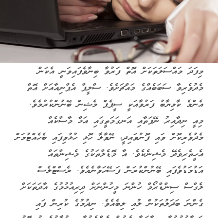
މިފަދަ މައްސަލަތަކަށް އޮތް ފަރުވާ ބިނާވެފައިވަނީ އެކަން
މެދުވެރިވާ ސަބަބެއްގެ މައްޗަށެވެ. ސްލީޕް އެޕްނިއާއަށް އޮތް
އެންމެ ކާމިޔާބު ފަރުވާއަކީ ސީޕެޕް މެޝިން ބޭނުންކުރުމެވެ.
މިއީ ނިދާއިރު ނޭފަތާއި އަނގަމަތީގައި އަޅާ މާސްކެއް
މެދުވެރިކޮށް ވައި ފޮނުވައިދީ، ނޭވާލާ ހޮޅި ހުޅުވިފައި ބެހެއްޓުމަށް
އެހީތެރިވެދޭ މެޝިނެކެވެ. އާ މޮޑެލްތަކުގެ މެޝިންތައް
އަޑުމަޑުވެފައި ބޭނުންކުރަން ފަސޭހަވާނެއެވެ. ރެސްޓްލެސް
ލެގްސް ސިންޑްރޯމް ހުންނަ މީހުންނަށް ދިރިއުޅުމުގެ އާދަތަކަށް
ގެންނަ ބަދަލުތަކުން ލުއި ލިބެއެވެ. ނިދުމުގެ ކުރިން ފައި