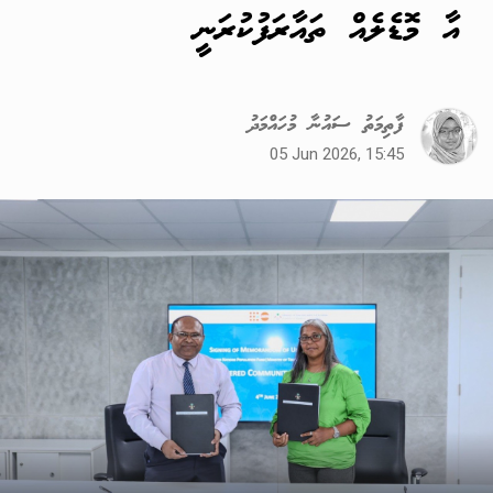
އާ މޮޑެލެއް ތައާރަފުކުރަނީ
ފާތިމަތު ސައުނާ މުހައްމަދު
05 Jun 2026, 15:45