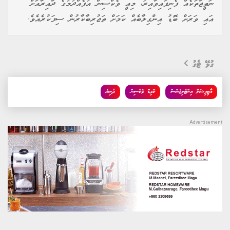
ނަތީޖާތަކެއް ފެނިފައިވާއިރު، މިއީ ވެކްސިން އުފެއްދުމުގެ ދާއިރާއަށް
އައި ވަރަށް ބޮޑު އިންގިލާބެއް ކަމަށް ތަޖުރިބާކާރުން ސިފަކުރެއެވެ.
ގުޅޭ ޓެގު
އާޓިފިޝަލް އިންޓެލިޖެންސް
ކޮވިޑް ވެކްސިން
ދުނިޔެ