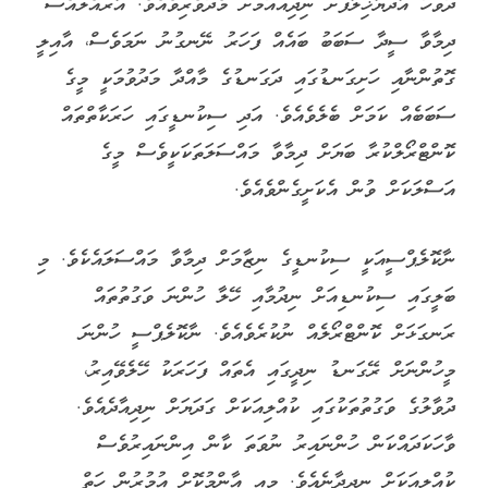
ދުވަހު އާދަޔާޚިލާފަށް ނިދިއައުމަށް މެދުވެރިވެއެވެ. އާރްއެލްއެސް
ދިމާވާ ސީދާ ސަބަބު ބައެއް ފަހަރު ނޭނގުނު ނަމަވެސް، އާއިލީ
ގޮތުންނާއި ހަށިގަނޑުގައި ދަގަނޑުގެ މާއްދާ މަދުވުމަކީ މީގެ
ސަބަބެއް ކަމަށް ބެލެވެއެވެ. އަދި ސިކުނޑީގައި ހަރަކާތްތައް
ކޮންޓްރޯލްކުރާ ބަޔަށް ދިމާވާ މައްސަލަތަކަކީވެސް މީގެ
އަސްލަކަށް ވުން އެކަށީގެންވެއެވެ.
ނާކޮލެޕްސީއަކީ ސިކުނޑީގެ ނިޒާމަށް ދިމާވާ މައްސަލައެކެވެ. މި
ބަލީގައި ސިކުނޑިއަށް ނިދުމާއި ހޭލާ ހުންނަ ވަގުތުތައް
ރަނގަޅަށް ކޮންޓްރޯލެއް ނުކުރެވެއެވެ. ނާކޮލެޕްސީ ހުންނަ
މީހުންނަށް ރޭގަނޑު ނިދީގައި އެތައް ފަހަރަކު ހޭލެވޭއިރު،
ދުވާލުގެ ވަގުތުތަކުގައި ކުއްލިއަކަށް ގަދަޔަށް ނިދިއާދެއެވެ.
ވާހަކަދައްކަން ހުންނައިރު ނުވަތަ ކާން އިންނައިރުވެސް
ކުއްލިއަކަށް ނިދިދާނެއެވެ. މިއީ އާންމުކޮށް އުމުރުން ހަތް