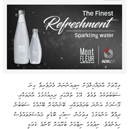
މިގޮތަށް އާދަޔާޚިލާފަށް ނިދިއަންނަން މެދުވެރިވާ ގިނަ
ސަބަބުތަކެއް ވެއެވެ. އޭގެ ތެރޭގައި ދިރިއުޅުމުގެ އާދަތަކާއި،
މޫސުމަށް އަންނަ ބަދަލުތަކާއި، ބޭނުންކުރާ ބޭހެއްގެ ސަބަބުން
ދިމާވާ ކަންކަމުގެ އިތުރުން، ސިއްހީ ބޮޑެތި މައްސަލަތައްވެސް
ހިމެނެއެވެ. ނިދުމުގެ ނިޒާމަށް ބުރޫއަރާ ކޮންމެ ކަމަކީ