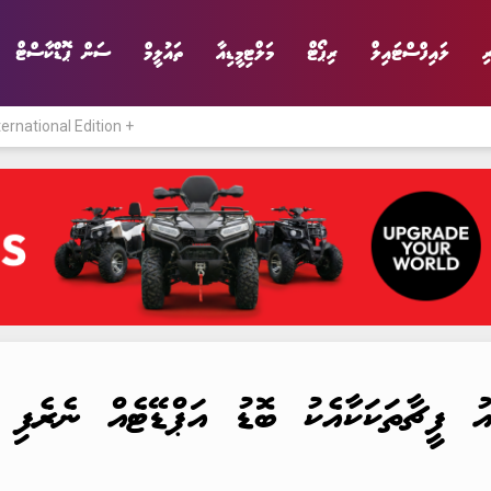
ި
ލައިފްސްޓައިލް
ރިޕޯޓް
މަލްޓިމީޑިއާ
ތައުލީމް
ސަން ޕޮޑްކާސްޓް
ternational Edition +
ނިޔެ
ވާހަކަ
ވިޔަފާރި
ލައިފްސްޓައިލް
 ފީޗާތަކަކާއެކު ބޮޑު އަޕްޑޭޓެއް ނެރެފި