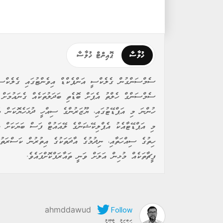
ޚުލާސާ
ޕޮއިންޓް ޚުލާސާ
ހުންނަ މި އަޕްޑޭޓުގައި، ޔޫޒަރުންގެ ސިއްހީ ދުޅަހެޔޮކަން ވަ
މި އަޕްޑޭޓާއެކު އެޕްލިކޭޝަންގެ ލޭއައުޓް ފަސް ބަޔަކަށް ބަ
ހިތުގެ ސިއްހަތާއި، ނިދުމުގެ އާދަތަކުގެ އިތުރުން ކަސްރަތުކ
ފީޗާތަކެއް މުޅިން އަލަށް ވަނީ ތައާރަފްކޮށްފައެވެ.
ahmddawud