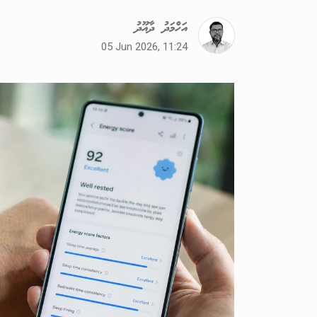
އަހްމަދު ދާއޫދު
05 Jun 2026, 11:24