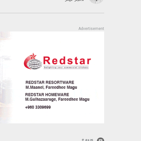
އަހްމަދު ދާއޫދު