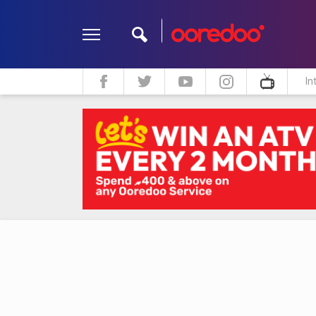
In
ދީން
ކޮލަމް
މަލްޓިމީޑިއާ