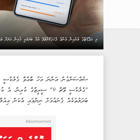
މި އަޕްޑޭޓްގެ ތެރެއިން އެންމެ ފާހަގަކޮށްލެވޭ އެއް ބަދަލަކީ މުޅިން އަލަށް ތަ
ސެމްސަންގުން އަންނަ މަހު ބާއްވާ ގެލެކްސީ އަން
"ގެލެކްސީ ވޮޗް 9" ސީރީޒްގެ ކުރި
ބަދަލުތަކެއް ގެނައުމަށް ނިންމައި އެކަން އިއުލާނ