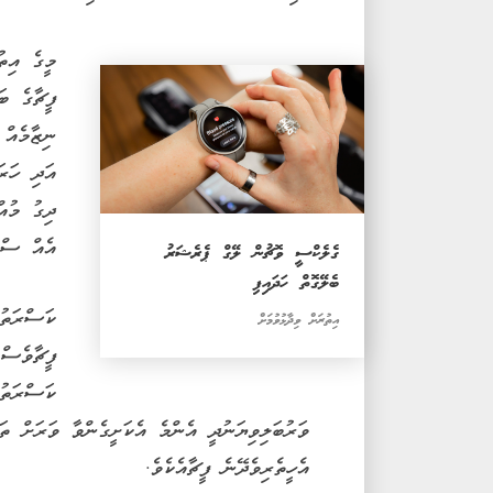
މީގެ އިތ
ފީޗާގެ ބ
ނިޒާމެއް
އަދި ހަރަ
ދިގު މުއް
އެއް ސްކޯ
ގެލެކްސީ ވޮޗުން ލޭގް ޕެރެޝަރު
ބެލޭގޮތް ހަދައިފި
ކަސްރަތު
އިތުރަށް ވިދާޅުވުމަށް
ފީޗާވެސް 
ކަސްރަތު
ވަރުބަލިވިޔަނުދީ އެންމެ އެކަށީގެންވާ ވަރަށް ތަ
އެހީތެރިވެދޭނެ ފީޗާއެކެވެ.