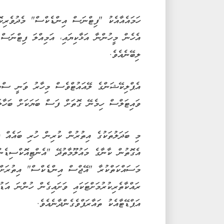
އެހެން މީހުންނާ އަޅާކިޔައި، އަމިއްލަ ފިޓްނަސް
ލިބޭނެއެވެ.
އެޕްލިކޭޝަންގެ ލޭއައުޓްވެސް މިހާރު ވަނީ ސްލީ
ވައިޓަލްސް ހިމެނޭ ގޮތަށް ފަސް ބަޔަކަށް ބަހާލަ
މި ބަދަލުތަކުގެ އިތުރުން ކުރިން ހުރި ބައެއް ފ
އެގޮތުން ކާނާގެ މައުލޫމާތުދޭ "އެންޓިއޮކްސިޑެ
މަސައްކަތްކުރާ "އޭޖްސް އިންޑެކްސް" އިތުރަށް ފ
ރައްކާތެރިކުރުމަށްޓަކައި ވަށައިގެން ހުންނަ އަޑ
އަޕްޑޭޓާއެކު ތައާރަފްވެގެންދާނެއެވެ.