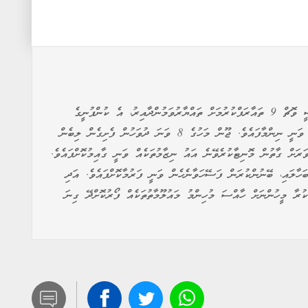
ސެމްސަންގުން ގެލެކްސީ އަންޕެކްޑް އިވެންޓުގައި ގެލެކްސީ ވޮޗް 9 ތައާރަފްކުރުމަށް ތައްޔާރުވަމުންދާއިރު، އެ ކުންފުނީގެ
ސެމްސަންގް ހެލްތު އެޕަށް ބޮޑެތި ބަދަލުތަކެއް ގެނައުމަށް ވަނީ ނިންމާފައެވެ. ޖޫން މަހުގެ 8 ވަނަ ދުވަހުން ފެށިގެން ލިބެން
ރަށް ގާތުން މޮނިޓާކުރެވޭނެ އައު ނިޒާމުތަކެއް ވަނީ ގާއިމުކޮށްފައެވެ.
ހާލައި، ބޭނުންކުރަން ފަސޭހަވާނެހެން ވަނީ ފަރުމާކޮށްފައެވެ. އަދި
ުރާ މީހުންނަށް ހާއްސަ މުހިންމު މައުލޫމާތުތަކެއް ފޯރުކޮށްދޭ ގިނަ