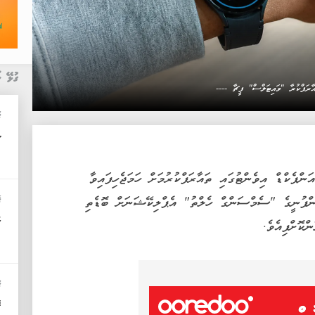
ގުޅޭ ޚ
އާރަފްކުރާ "ވައިޓަލްސް" ފީޗާ ----
ޓ
ސ
ޕެކްޑް އިވެންޓުގައި ތައާރަފްކުރުމަށް ހަމަޖެހިފައިވާ
ޓ
ން، އެ ކުންފުނީގެ "ސެމްސަންގް ހެލްތު" އެޕްލިކޭޝަނަށް ބޮޑެތި
ކ
ްކޮށްފިއެވެ.
ޓ
ގ