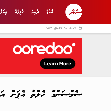
ރާއްޖެ
ދުނިޔެ
ކުޅިވަރު
ވިޔަފާރ
date_range
ހޮނިހިރު 08 އޮގަސްޓް 2026
ރާއްޖެ
ރިޕޯޓް
ދު
ސެމްސަންގް ހެލްތު އެޕަށް އައު