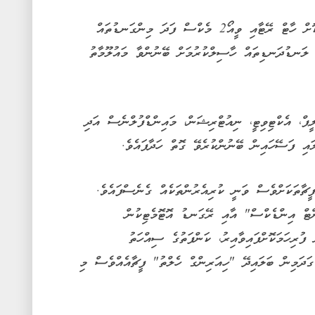
ހަމައެއާއެކު "ފިޓްނަސް އިންޑެކްސް" މެދުވެރިކޮށް ހާޓް ރޭޓާއި ވީއޯ2 މެކްސް ފަދަ މިންގަނޑުތައް
 ލަނޑުދަނޑިތައް ހާސިލްކުރުމަށް ބޭނުންވާ މައުލޫމާތު
ޕް، އެކްޓިވިޓީ، ނިއުޓްރިޝަން، މައިންޑްފުލްނެސް އަދި
އި ފަސޭހައިން ބޭނުންކުރެވޭ ގޮތް ހަދާފައެވެ.
ީޗާތަކަށްވެސް ވަނީ ކުރިއެރުންތަކެއް ގެނެސްފައެވެ.
ންޓް އިންޑެކްސް" އާއި ރޭގަނޑު އޮޓޮމެޓިކުން
ުރިހަމަކޮށްފައިވާއިރު، ކަންފަތުގެ ސިއްހަތު
ުގަދަމިން ބަލައިދޭ "ހިއަރިންގް ހެލްތު" ފީޗާއެއްވެސް މި