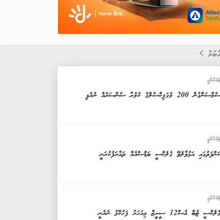
ަބަރު
ެކްނޮލޮޖީ
ެމްސަންގުން 200 މެގަޕިކްސެލްގެ ކެމެރާ ސެންސަރެއް ނެރެފި
ެކްނޮލޮޖީ
ަންފަތުގައި އަޅުވާލެވޭ ގެލެކްސީ ބަޑްސްއެއް ތައާރަފުކުރަނީ
ެކްނޮލޮޖީ
ެލެކްސީ ޓެބް އެސް12 ސީރީޒް މިއަހަރު ފަހުކޮޅު ނެރެނީ