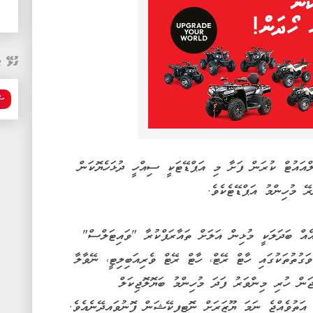
ގުޅޭ ޓ
ސެ
ށިގެން ރޯލްއައުޓް ކުރަން ފަށާ މި އަޕްޑޭޓަކީ ސިއްހީ ދުޅަހެޔޮކަން
ޭ މުހިންމު އަޕްޑޭޓެކެވެ.
ެއް ބަދަލަކީ މުޅިން އަލަށް ތައާރަފްކުރާ "ވައިޓަލްސް"
ަގުތުތަކުގައި ހާޓް ރޭޓް، ހާޓް ރޭޓް ވެރިއަބިލިޓީ، ނޭވާލާ
ަން ހުރި މިންވަރު ފަދަ މުހިންމު ބަޔޮލޮޖިކަލް
އަތުވެއްޖެ ނަމަ ޔޫޒަރަށް ނޮޓިފިކޭޝަން ފޮނުވައިދޭނެއެވެ.