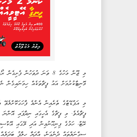
މި ޖޫން މަހުގެ 8 ވަނަ ދުވަހުން ފެ
މޮނިޓާކުރުމަށް އައު ފީޗާތަކެއް ހިމަނައިގެން ނެރ
މި އަޕްޑޭޓްގެ ތެރެއިން އެންމެ ފާހަގަކޮށްލެވޭ އ
ފީޗާއެވެ. މި ފީޗާގެ އެހީގައި ނިދާފައި އޮންނަ ވ
ރޭޓް، ހަމުގެ ފިނިހޫނުމިން އަދި ލޭގައި އޮކްސިޖ
ސިގްނަލްތައް ދެނެގަނެ، އާދަޔާ ހިލާފު ބަދަލެއް 