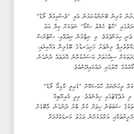
ުރުން ކުރިން ބޭނުންކުރަމުން އައި "ވެސްކިއުލާ ލޯޑް"
ަދަލުގައި "ހާޓް ހެލްތު ސްކޯ" ނަމަކަށް ކިޔާ އައު
 ވަނީ ހިމަނާފައެވެ. މި ނިޒާމުން ނިދުމާއި، ސްޓްރެސް
ކާތްތެރިވާ މިންވަރު ހަށިގަނޑުގެ ބޮޑުމިނާ އަޅާކިޔައި،
ދަތަކަށް ސިއްހަތަށް އަސަރުކުރާނެ އާދަތައް ދެނެގަނެ
އެއްގެ ގޮތުގައި ދައްކައިދޭނެއެވެ.
ކުރާ މީހުންނަށް ހާއްސަކޮށް "ޑެއިލީ ކާޑިއޯ ލޯޑް"
މި އަޕްޑޭޓުގައި ހިމެނެއެވެ. މިއީ އެއިރޮބިކް
ތަކުގެ ސަބަބުން ހިތަށް ކުރާ ބާރު ދެނެގަނެ، މާބޮޑަށް
މްރީނުތަކާއި އަރާމުކުރާނެ ވަގުތު ކަނޑައެޅުމަށް