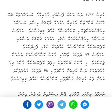
ކުރިން 1973 ވަނަ އަހަރު ފާސްކުރި އެމެރިކާގެ ހަނގުރާމަތަކާ ބެހޭ
ގާނޫނު ބުނާގޮތުން އެމެރިކާ ގައުމަކާ ދެކޮޅަށް އިސްވެ ހަނގުރާމަ
އިއުލާނުކުރަންޖެހޭނީ ކޮންގްރެސްގެ ހުއްދަ ލިބިގެންނެވެ. ނަމަވެސް،
ހަނގުރާމަ އިއުލާނުކުރުމަކާ ނުލައި ގައުމަކާ ދެކޮޅަށް އަސްކަރީ
އޮޕަރޭޝަނެއް ކޮންގްރެސްގެ ހުއްދައަކާ ނުލައި ފެށިދާނެއެވެ.
ނަމަވެސް، 60 ދުވަހުގެ ތެރޭގައި އެކަން ކޮންގްރެސްއަށް އަންގަން
ޖެހޭނެއެވެ. މި ގާނޫނު ބުނާގޮތުން މިފަދަ އޮޕަރޭޝަނެއް އެންމެ ދިގު
މުއްދަތަކަށް ވެސް ކުރިޔަށް ގެންދެވޭނީ 90 ދުވަހުގެ މުއްދަތަށެވެ.
އެއަށް ފަހު ކުރިޔަށް ގެންދެވޭނީ ކޮންގްރެސްގެ ހުއްދަ ލިބިގެންނެވެ.
ޓްރަމްޕް ވިދާޅުވި ގޮތުގައި އޭނާ އިސްރާއީލާ ގުޅިގެން އީރާނާ
ދެކޮޅަށް ފެށީ އަސްކަރީ ހަމަލާތަކެކެވެ. ހަނގުރާމައެއް ނޫނެވެ. މި
ހަމަލާތައް ވެސް ވަނީ 39 ދުވަހުގެ ތެރޭގައި ވަގުތީ ގޮތުން