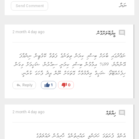
Send Comment
comment
ޢީދުބޮލަށްގޮން
2 month 4 day ago
ނަމާދުގައި ބާރަށް ބިސްމި ކިޔަން ތިތަނުގެ ފަތުވާ ކޮމެޓީން ނިންމާފަ
އޮންނާނެ. 99% އިމާމުން ބިސްމި ކިޔަނީ ސިއްރުން. ޝަހީމަށް މިކަން
ހިފެހެއްޓޭތޯ. ޝަހީމް ވިދާޅުވާހާ ގޮތަކަށް ނޫން އީދު ފާހަގަ ކުރާނީ.
reply
thumb_up
thumb_down
Reply
1
0
comment
ޚިޔާލެއް
2 month 4 day ago
އެންމެ ފުރަތަމަ ހަދަންވީ ރައްޔިތުންގެ ޚާދިމުން ދައުލަތުގެ