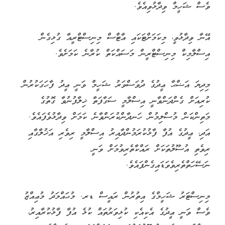
ވެސް ޝަހީމް ވިދާޅުވިއެވެ.
އޭނާ ވިދާޅުވީ، މިކަމަށްޓަކައި އާޓްސް މިނިސްޓްރީއާ ގުޅިގެން
އިސްލާމިކް މިނިސްޓްރީން މަސައްކަތް ކުރާނެ ކަމަށެވެ.
މިދިޔަ އަޟްޙާ ޢީދުގެ ދުވަސްވަރު ޝަހީމް ވަނީ ޢީދު ފާހަގަކުރުން
ކުރިއަށް ގެންދަންވާނީ އިސްލާމީ ސަގާފަތާ ޚިލާފުނުވާ ގޮތުގެ
މަތިންކަން މުސްލިމުން ހަނދާންކުރަންވާނެ ކަމަށް ވިދާޅުވެފައެވެ.
އަދި، ޢީދުގެ އުފާ ފާޅުކުރަމުންދާއިރު އިސްލާމީ ރިވެރި އަޚުލާގާއި
ރިވެތި އުސޫލުތަކަށް ރައްކާތެރިވުމަށް ވަނީ
ނަސޭހަތްތެރިވެވަޑައިގެންފައެވެ.
މިނިސްޓަރު ޝަހީމްގެ އިތުރުން ރައީސް ޑރ. މުޙައްމަދު މުޢިއްޒު
ވެސް ވަނީ ޢީދުގެ އެކިއެކި ކުޅިވަރުތައް ކުޅެ އުފާ ފާޅުކުރާއިރު،