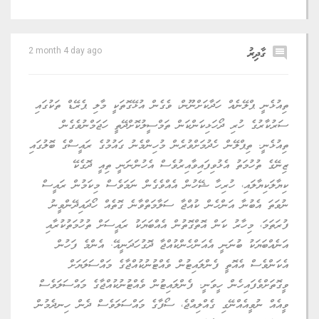
comment
ގާދިރު
2 month 4 day ago
ތިއުޅެނީ ޕްލޭނެއް ހަދާކަށްނޫން، ވެގެން އުޅޭގޮތަކީ މާލި ޕެރޭޑް ތަކުގައި
ސަރުކާރުގެ ހުރި ދޯހަޅިކަންކަން ތަމްސީލުކޮށްދޭތީ ހަޖަމްނުވެގެން
ތިއުޅެނީ. ތިޕްލޭން ހެދުމަށްވުރެން މުހިންމެނު ގައުމުގެ ރައީސްގެ ބޮލުގައި
ޒިނޭގެ ތުހުމަތު އެޅުވިފައިވާއިރުވެސް އެހުންނަނީ ތިއީ ދޮގެކޭ
ކިޔާލަކިޔާލައި، ހުރިހާ ޝޭހުން އެއްވެގެން ނަމަވެސް މިކަމުން ރައީސް
ނުވަތަ އެބުނާ އަންހެން ކުއްޖާ ސަލާމަތްވާނެ ގޮތެއް ހޯދައިދޭންވީނު
ފުރަތަމަ، މިހާރު ކަން އޮތްގޮތުން އެއްބަޔަކު ރައީސަށް ތުހުމަތުކުރާއި
އަނެއްބަޔަކު ބުނަނީ އެއަންހެންކުއްޖާ ދޮގުހަދަނީއޭ. އެންމެ ފަހުން
އެކަންވެސް އެއޮތީ ފެންލައިޓުން ވެއްޓުނުކުއްޖާގެ މައްސަލަޔަށް
ވީގޮތަށްވެފައިހެން ހީވަނީ. ފެންލައިޓުން ވެއްޓުނުކުއްޖާގެ މައްސަލަވެސް
ވީއެއް ނުވީއެއްނޭގި ގެއްލިއްޖެ، ސޯފާގެ މައްސަލަވެސް ދެން ހިނދެމުން