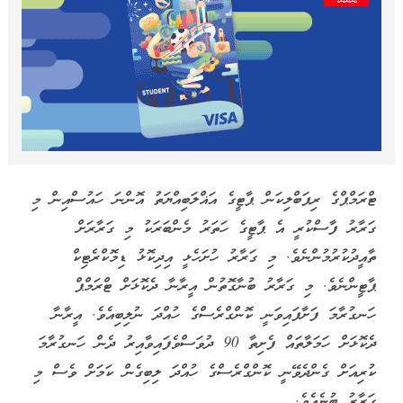
ޓްރަމްޕްގެ ރިޕަބްލިކަން ޕާޓީގެ އަޣްލަބިއްޔަތު އޮންނަ ހައުސްއިން މި
ގަރާރު ފާސްކުރީ އެ ޕާޓީގެ ހަތަރު މެންބަރަކު މި ގަރާރަށް
ތާއީދުކުރުމުންނެވެ. މި ގަރާރު ހުށަހެޅީ އިދިކޮޅު ޑިމޮކްރެޓިކް
ޕާޓީންނެވެ. މި ގަރާރު ބުނާގޮތުން އީރާނާ ދެކޮޅަށް ޓްރަމްޕް
ހަނގުރާމަ ފަށާފައިވަނީ ކޮންގްރެސްގެ ހުއްދަ ނުލިބިއެވެ. އީރާނާ
ދެކޮޅަށް ހަމަލާތައް ފެށިތާ 90 ދުވަސްވެފައިވާއިރު ދެން ހަނގުރާމަ
ކުރިއަށް ގެންދެވޭނީ ކޮންގްރެސްގެ ހުއްދަ ލިބިގެން ކަމަށް ވެސް މި
ގަރާރު ބުނެއެވެ.