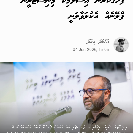
ފާހަގަކުރަން އިސްލާމިކް މިނިސްޓްރީން
ޕްލޭނެއް އެކުލަވާލަނީ
އަޙްމަދު އިޔާދު
04 Jun 2026, 15:06
މިނިސްޓަރު ޝަހީމް: ވިދާޅުވީ މި ފެށޭ ހިޖުރީ އައު އަހަރުން ފެށިގެން ކޮންމެ އަހަރަކުވެސް، ދެ