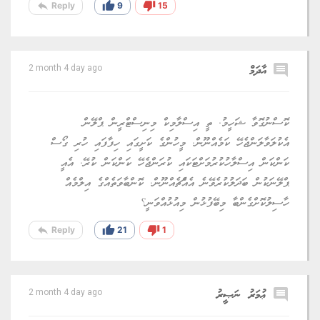
reply
thumb_up
thumb_down
Reply
9
15
comment
އާދަމް
2 month 4 day ago
ކޮސްނުގޮވާ ޝަހީމު. ތީ އިސްލާމިކް މިނިސްޓްރީން ޕްލޭން
އެކުލަވާލަންޖެހޭ ކަމެއްނޫން. މީހުންގެ ކަށީގައި ހިފާފައި ހުރި ގޯސް
ކަންކަން އިސްލާހުކުރުމަށްޓަކައި ކުރަންޖެހޭ ކަންކަން ކުރޭ. އެއީ
ޕްލޭނަކުން ބަދަލުކުރެވޭނެ އެއްެޗެއްނޫން. ކޮންބާވަތެއްގެ އިލްމެއް
ހާސިލުކޮށްގެންބާ މިބޭފުޅުން މިއުޅުއްވަނީ؟
reply
thumb_up
thumb_down
Reply
21
1
comment
ޢުމަރު ނަޞީރު
2 month 4 day ago