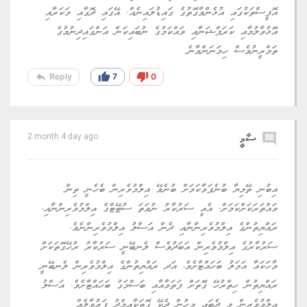
އޮފީސްތަކުގައި އުޅެންވާގޮތުގެ ގައިޑުލައިނެއް. އޭގައި ދޮގާއި މަކަރާއި
އޮޅުވާލުމާއި ކަރަޕްޝަނާއި ވައްކަމުގެ ނުބައިކަން އަންގައިދިނުމުގެ
ތަމްރީނުވެސް ހިމަނަންވާނެ
reply
thumb_up
thumb_down
Reply
7
0
comment
ސާމީ
2 month 4 day ago
އިބުނި ތޭމިޔާ ބުނެފަވާކަމަށް ބުނެވޭ އިލްމުވެރިން ބެހެނީ ތިން
ވައްތަރަކަށްކަމަށް. އެއީ ސަރުކާރު ނުވަތަ ސުޓޭޓްގެ އިލްމުވެރިންނާއި،
ރައްޔިތުންގެ އިލްމުވެރިންނާއި ދެން އަސްލު އިލްމުވެރިންނެވެ.
ސަރުކާރުގެ އިލްމުވެރިން އަބަދުވެސް ލެނބޭނީ ސަރުކާރު ރުހޭގޮތަކަށް
ވާހަކައާ އަމަލު ބަހައްޓާށެވެ، އަދ ރައްޔިތުންގެ އިލްމުވެރިން ލެނބޭނީ
ރައްޔިތުން ހިތްރުހޭ ގޮތަށް ފަތަވާއާއި ބަސްމަގު ބަހައްޓާށެވެ. އަސްލު
އިލްމުވެރިން މި ދެބައި މީހުން ދެކޭ ގޮތަކާއިމެދު ފަރުވާލެއް