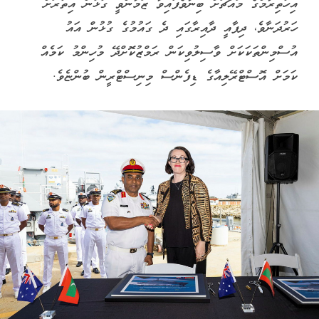
އިހުތިރާމްގެ މައްޗަށް ބިނާވެފައިވާ ޒަމާންވީ ގުޅުން އިތުރަށް
ހަރުދަނާވެ، ދިފާއީ ދާއިރާގައި ދެ ގައުމުގެ ގުޅުން އައު
އުސްމިންތަކަކަށް ވާސިލުވިކަން ރަމްޒުކޮށްދޭ މުހިންމު ކަމެއް
ކަމަށް އޮސްޓްރޭލިއާގެ ޑިފެންސް މިނިސްޓްރީން ބުންޏެވެ.