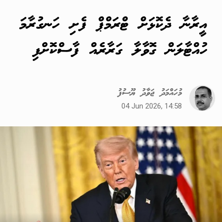
އީރާނާ ދެކޮޅަށް ޓްރަމްޕް ފެށި ހަނގުރާމަ
ހުއްޓާލަން ގޮވާލާ ގަރާރެއް ފާސްކޮށްފި
މުހައްމަދު ޖަވާދު ޔޫސުފު
04 Jun 2026, 14:58