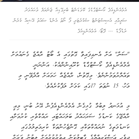
އެމްއެންޑީއެފް ކޯސްޓްގާޑްގެ ކޮމަޑަންޓް ބްރިގޭޑިއާ ޖެނެރަލް މުޙައްމަދު
ސަލީމާއި އެސިސްޓަންޓް ސެކްރެޓަރީ ފޯ ނޯތު އެންޑް ސައުތު އޭޝިއާ ކެރެން
ރެޑްފޯޑް --- ފޮޓޯ/ އެމްއެންޑީއެފް
"ސަން" އަށް އެނގިފައިވާ ގޮތުގައި އެ ބޯޓު ރާއްޖެ ގެނައުމަށް
އެމްއެންޑީއެފް ކޯސްޓްގާޑް ކްރޫއިންނާއެކު، އަންނަނީ
ތައްޔާރުވަމުންނެވެ. މިގޮތުން، ރާއްޖެއާ ހަމައަށް އާދެވޭނީ މި
މަހު، 15 ނުވަތަ 17ގައި ކަމަށް ލަފާކުރެއެވެ.
މި އުޅަނދު ލިބުމާ ގުޅިގެން އެމްއެންޑީއެފުން އޭރު ބުނީ، މިއީ
ރާއްޖޭގެ ކަނޑުގެ ސަރަހައްދު ބަލަހައްޓައި ރައްކާތެރި ކުރުމަށާއި
ކަނޑުމަތީގެ ނުރައްކާތަކާއި ގޮންޖެހުންތަކާ ކުރިމަތިލުމުގައި
ދިވެހި އަސްކަރިއްޔާގެ ގާބިލުކަން އިތުރުކުރުމަށް ލިބުނު ވަރަށް