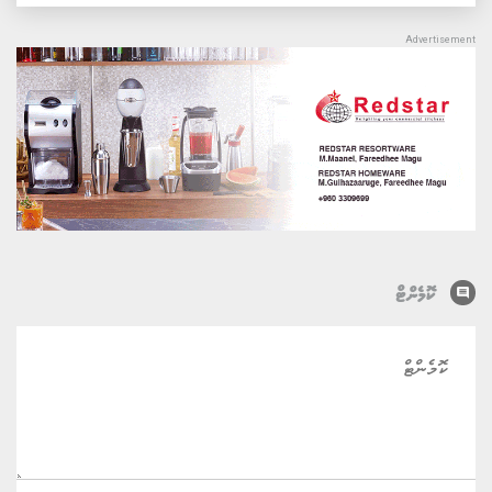
comment
ކޮމެންޓް