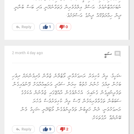
ނުބަހައްޓާނެއެވެ. އަސްލު އިލްމުވެރިން ފަތަވާނެރޭނީ އަދި ބަސް ބުނާނީ
ދީން ހިމާޔަތްކޮއް ދީނުގެ އަސްލަށެވެ.
reply
thumb_up
thumb_down
Reply
1
0
comment
ސަބީ
2 month 4 day ago
ޝަހީމު، އީދު ކުޅިވަރު ރަނގަޅުވާނީ ވޯޓުލާނެ ޒުވާން މުދިމުންނަށް ދިވެހި
ބަހުން ލިޔެފަ ހުންނަ ޚުތުބާ ކިޔަން ސައުދީ އަރަބިއްޔާއަށް ފޮނުވައިގެން
ތަމްރީނުދީގެން ގެނައިމަ. އެހެންވެގެން ރާއްޖޭގައި ޒުވާނުން އެކަމުގެ
ސަބަބުން ތަގުވާވެރިކަމުން ގޮސް އީދު ކުޅިވަރުވެސް އެހެރަ
ރަނގަޅުވަނީ. ދެން ޚަތީބުން ތަމްރީނުވެގެން ވޯޓުދޭނީ ޝަހީމު މެން
ބޭނުންވާ ރާގުތަކަށް.
reply
thumb_up
thumb_down
Reply
9
2