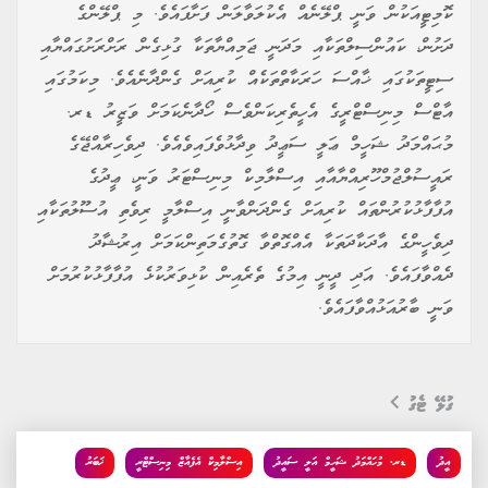
ކޮމިޓީއަކުން ވަނީ ޕްލޭނެއް އެކުލަވާލަން ފަށާފައެވެ. މި ޕްލޭންގެ
ދަށުން، ކައުންސިލްތަކާއި މަދަނީ ޖަމިއްޔާތަކާ ގުޅިގެން ރަށްރަށުގައްޔާއި
ސިޓީތަކުގައި ޚާއްސަ ހަރަކާތްތަކެއް ކުރިއަށް ގެންދާނެއެވެ. މިކަމުގައި
އާޓްސް މިނިސްޓްރީގެ އެހީތެރިކަންވެސް ހޯދާނެކަމަށް ވަޒީރު ޑރ.
މުޙައްމަދު ޝަހީމް ޢަލީ ސަޢީދު ވިދާޅުވެފައިވެއެވެ. ދިވެހިރާއްޖޭގެ
ރައީސުލްޖުމްހޫރިއްޔާއާއި އިސްލާމިކް މިނިސްޓަރު ވަނީ، ޢީދުގެ
އުފާފާޅުކުރުންތައް ކުރިއަށް ގެންދަންވާނީ އިސްލާމީ ރިވެތި އުސޫލުތަކާއި
ދިވެހީންގެ އާދަކާދަތަކާ އެއްގޮތްވާ ގޮތުގެމަތިންކަމަށް އިރުޝާދު
ދެއްވާފައެވެ. އަދި ދީނީ އިމުގެ ތެރެއިން ކުޅިވަރުކުޅެ އުފާފާޅުކުރުމަށް
ވަނީ ބާރުއަޅުއްވާފައެވެ.
ގުޅޭ ޓެގު
އީދު
ޑރ. މުހައްމަދު ޝަހީމް އަލީ ސައީދު
އިސްލާމިކް އެފެއާޒް މިނިސްޓްރީ
ޚަބަރު