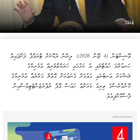
ޓްރަމްޕް
ވޮޝިންޓަން (4 ޖޫން 2026): އީރާނާ ދެކޮޅަށް ޓްރަމްޕް ފަށާފައިވާ
ހަނގުރާމަ ހުއްޓާލައި އެ ކަމުގައި ހަރަކާތްތެރިވާ އެމެރިކާގެ
ލަޝްކަރު އަނބުރައި ގައުމަށް ގެނައުމަށް ގޮވާލާ ގަރާރެއް އެމެރިކާގެ
ކޮންގްރެސްގެ ތިރިގެ ކަމަށްވާ ހައުސް އޮފް ރެޕްރެޒެންޓެޓިވްސްއިން
ފާސްކޮށްފިއެވެ.