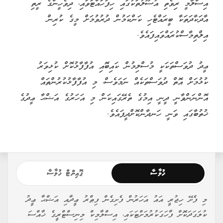
އިސްލާމީ ރިވެތި އުސޫލުތަކުގައި ހިފަހައްޓަވައި، ދިވެހީންގެ ރީތި
އާދަކާދަތަކާ ބީރައްޓެހި ކަންކަމުން ދުރުވުމަށް މީގެ ކުރިން
އިލްތިމާސްކުރައްވައިފައެވެ.
ޢީދު ދުވަސްތަކަކީ މުސްލިމުން ކައިބޮއި އުފާފާޅުކޮށް ކުޅިވަރު
ކުޅުމަށް އޮތް ދުވަސްތަކެއް ނަމަވެސް، މި އުފާފާޅުކުރުންތައް
އޮންނަންވާނީ ދީނީ އިމުގެ ތެރޭގައިކަން މި އަހަރުގެ އަޟްޙާ ޢީދުގެ
ޚުތުބާގައި ވަނީ ހަނދާންކޮށްދީފައެވެ.
ޚުލާސާ
ޕޮއިންޓް ޚުލާސާ
މި ފެށޭ ހިޖުރީ އައު އަހަރުން ފެށިގެން ފިޠްރު ޢީދާއި އަޟްޙާ ޢީދު
ކުލަގަދަކޮށް ފާހަގަކުރުމަށްޓަކައި، އިސްލާމިކް މިނިސްޓްރީގެ ޚާއްސަ