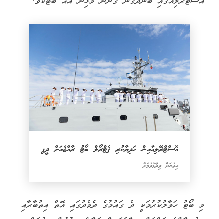
އޮސްޓްރޭލިއާގައި ބަނދެގެން ގެންނަ މުޅިން އައު ބޯޓެކެވެ.
އޮސްޓްރޭލިއާއިން ހަދިޔާކުރި ޕެޓްރޯލް ބޯޓު ރާއްޖެއަށް ދީފި
އިތުރަށް ވިދާޅުވުމަށް
މި ބޯޓު ހަވާލުކުރުމަކީ ދެ ގައުމުގެ ދެމެދުގައި އޮތް އިތުބާރާއި