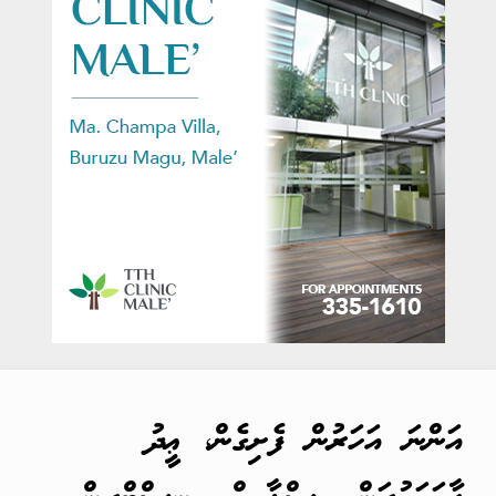
އަންނަ އަހަރުން ފެށިގެން، ޢީދު