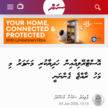
SSTV
SSTV LIVE
އޮސްޓްރޭލިއާއިން ހަދިޔާކުރި މަނަވަރު މި
މަހު ރާއްޖެ ގެންނަނީ
ފާތިމަތު ސައުނާ މުހައްމަދު
04 Jun 2026, 15:15