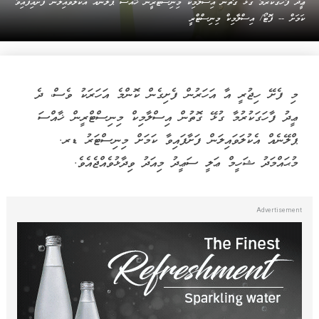
ޢީދު ފާހަގަކުރުމާ ގުޅޭ ގޮތުން އިސްލާމިކް މިނިސްޓްރީން ޚާއްސަ ޕްލޭނެއް އެކުލަވައިލަން ފަށައިފައިވާ
ކަމަށް -- ފޮޓޯ/ އިސްލާމިކް މިނިސްޓްރީ
މި ފެށޭ ހިޖުރީ އާ އަހަރުން ފެށިގެން ކޮންމެ އަހަރަކު ވެސް، ދެ
ޢީދު ފާހަގަކުރުމާ ގުޅޭ ގޮތުން އިސްލާމިކް މިނިސްޓްރީން ޚާއްސަ
ޕްލޭނެއް އެކުލަވައިލަން ފަށާފައިވާ ކަމަށް މިނިސްޓަރު ޑރ.
މުޙައްމަދު ޝަހީމް ޢަލީ ސަޢީދު މިއަދު ވިދާޅުވެއްޖެއެވެ.