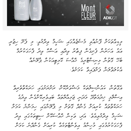
މީޑިއާތަކަށް ފޮނުއްވި މެސެޖެއްގައި ޝަހީމް ވިދާޅުވީ، މި ފެށޭ ހިޖުރީ
އައު އަހަރުން ފެށިގެން ފިޠްރު ޢީދާއި އަޟްޙާ ޢީދު ފާހަގަކުރުމާ
ބެހޭ ގޮތުން މިނިސްޓްރީގެ ޚާއްސަ ކޮމިޓީއަކުން ޕްލޭނެއް
އެކުލަވާލަން ފަށާފައިވާ ކަމަށެވެ.
އެގޮތުން، ކައުންސިލްތަކާ މަޝްވަރާކޮށް، ރަށްރަށުގައި ހަރަކާތްތެރިވާ
އިސްލާމީ ޚިދުމަތްދޭ މަދަނީ ޖަމިއްޔާތައް ބައިވެރިކޮށްގެން ޢީދުގެ
ހަރަކާތްތައް ކުރިއަށް ގެންދާ ގޮތަށް މި ޕްލޭންގައި ހިމަނާނެ ކަމަށް
ޝަހީމް ވިދާޅުވިއެވެ. އަދި، ވަކިން ޚާއްސަކޮށް ސިޓީތަކުގައި ޢީދު
ފާހަގަކުރުމުގައި މުހިންމު އިވެންޓްތަކެއް ކުރިއަށް ގެންދާނެ ކަމަށް