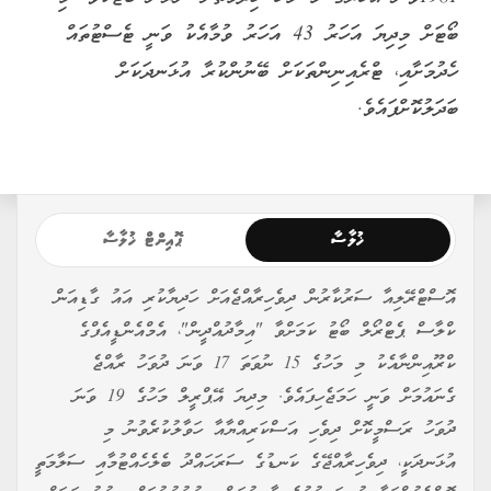
ބޯޓަށް މިދިޔަ އަހަރު 43 އަހަރު ވުމާއެކު ވަނީ ޓެސްޓުތައް
ހެދުމަށާއި، ޓްރެއިނިންތަކަށް ބޭނުންކުރާ އުޅަނދަކަށް
ބަދަލުކޮށްފައެވެ.
ޚުލާސާ
ޕޮއިންޓް ޚުލާސާ
އޮސްޓްރޭލިއާ ސަރުކާރުން ދިވެހިރާއްޖެއަށް ހަދިޔާކުރި އައު ގާޑިއަން
ކްލާސް ޕެޓްރޯލް ބޯޓު ކަމަށްވާ "އިމާދުއްދީން"، އެމްއެންޑީއެފްގެ
ކްރޫއިންނާއެކު މި މަހުގެ 15 ނުވަތަ 17 ވަނަ ދުވަހު ރާއްޖެ
ގެނައުމަށް ވަނީ ހަމަޖެހިފައެވެ. މިދިޔަ އޭޕްރީލް މަހުގެ 19 ވަނަ
ދުވަހު ރަސްމީކޮށް ދިވެހި އަސްކަރިއްޔާއާ ހަވާލުކުރެވުނު މި
އުޅަނދަކީ، ދިވެހިރާއްޖޭގެ ކަނޑުގެ ސަރަހައްދު ބެލެހެއްޓުމާއި ސަލާމަތީ