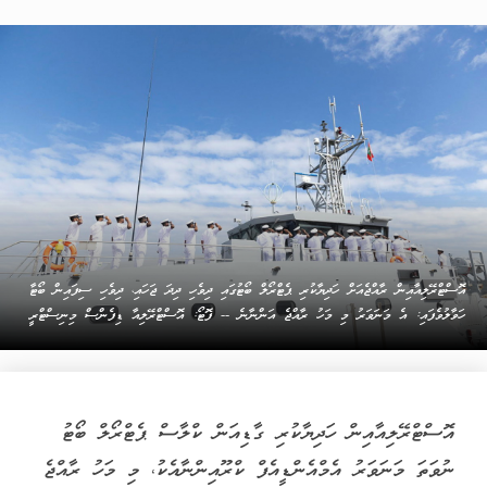
އޮސްޓްރޭލިއާއިން ރާއްޖެއަށް ހަދިޔާކުރި ޕެޓްރޯލް ބޯޓުގައި ދިވެހި ދިދަ ޖަހައި، ދިވެހި ސިފައިން ބޯޓާ
ހަވާލުވެފައި: އެ މަނަވަރު މި މަހު ރާއްޖެ އަންނާނެ -- ފޮޓޯ: އޮސްޓްރޭލިއާ ޑިފެންސް މިނިސްޓްރީ
އޮސްޓްރޭލިއާއިން ހަދިޔާކުރި ގާޑިއަން ކްލާސް ޕެޓްރޯލް ބޯޓު
ނުވަތަ މަނަވަރު އެމްއެންޑީއެފް ކްރޫއިންނާއެކު، މި މަހު ރާއްޖެ