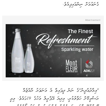
ގެނައުމަށް ނިންމައިފިއެވެ.
"އިމާދުއްދީން"ގެ ނަން ދީފައިވާ އެ މަނަވަރު ރާއްޖެއާ
ރަސްމީކޮށް ހަވާލުކުރީ، މިދިޔަ އޭޕްރީލް މަހުގެ 19ގައެވެ. މިއީ