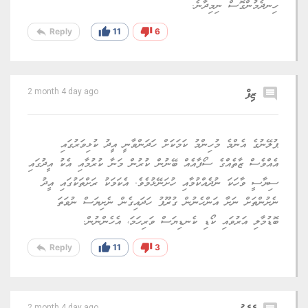
ހިނދެމުންގޮސް ނިމިދާނެ.
reply
thumb_up
thumb_down
Reply
11
6
comment
ޒިފް
2 month 4 day ago
ޕުލޭނުގެ އެންމެ މުހިންމު ކަމަކަށް ހަދަންވާނީ އީދު ކުޅިވަރުގައި
އެއްވެސް ޒާތެއްގެ ސޯފާއެއް ބޭނުން ކުރުން މަނާ ކުރުމާއި އެކު އީދުގައި
ސިޔާސީ ވާހަކަ ނުދެއްކުމާއި ހުށަނޭޅުމެވެ. އެކަމަކު ރަށްތަކުގައި އީދު
ނެށުންތަށް ނަށާ އަންހެނުން ގުރޫޕު ހަދައިގެން ނެށިޔަސް ނުވަތަ
ބޮޑުމާލި އަރުވައި ކޯޑި ކެނޑިޔަސް ވަރިހަމަ، އެހެންނުން.
reply
thumb_up
thumb_down
Reply
11
3
2 month 4 day ago