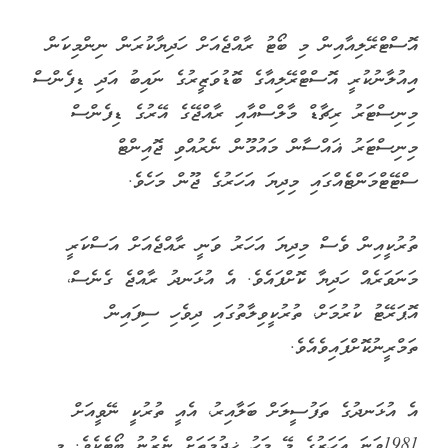
އޮސްޓްރޭލިއާއިން މި ބޯޓު ރާއްޖެއަށް ހަދިޔާކުރަން ނިންމިކަން
އިިއުލާނުކުރީ އޮސްޓްރޭލިއާގެ ބޮޑުވަޒީރުގެ ނައިބު އަދި ޑިފެންސް
މިނިސްޓަރު ރިޗާޑް މާލްސްއާއި ރާއްޖޭގެ އޭރުގެ ޑިފެންސް
މިނިސްޓަރު ޣައްސާން މައުމޫން ނެރުއްވި ޖޮއިންޓް
ސްޓޭޓްމަންޓެއްގައި މިދިޔަ އަހަރުގެ ޖޫން މަހެވެ.
ތުރުކީއިން ވެސް މިދިޔަ އަހަރު ވަނީ ރާއްޖެއަށް އަސްކަރީ
މަނަވަރެއް ހަދިޔާ ކޮށްފައެވެ. އެ އުޅަނދު ރާއްޖެ ގެނެސް،
އޮޕަރޭޓު ކުރުމަށް، ތުރުކީވިލާތުގައި ދިވެހި ސިފައިން
ތަމްރީނުކޮށްފައިވެއެވެ.
އެ އުޅަނދުގެ ތަފުސީލަށް ބަލާއިރު، އެއީ ތުރުކީ ނޭވީއަށް
1981ވަނަ އަހަރުގެ މޭ މަހު ޚިދުމަތަށް ނެރުނު ބޯޓެކެވެ. މި