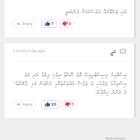
އަދި ތަންކޮޅެއް އަވަސްކަމަށް ފެންނަނީ
reply
thumb_up
thumb_down
Reply
7
0
comment
ނަދީ
2 month 4 day ago
އިސްލާމިކު މިނިސްޓުރީއިން ވެްޖެ ނޫންތޯ ދިވެހި ފިލްމު އަދި ލަވަ
އިސްތިހާރު ތަކުގައި އެ ޖައްސާ ވައްތަރުތަކާއި ކަންކަން ވަކި 'ޕުލޭނެއް'
ގެ ދަށުން ހިންގާން.
reply
thumb_up
thumb_down
Reply
20
1