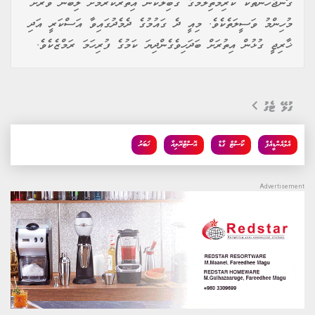
ގޮންޖެހުންތަކާ ކުރިމަތިލުމުގެ ގާބިލުކަން އިތުރުކުރުމަށް ލިބުނު ވަރަށް
މުހިންމު ވަސީލަތެކެވެ. މިއީ ދެ ގައުމުގެ ދެމެދުގައިވާ އަސްކަރީ އަދި
ޚާރިޖީ ގުޅުން އިތުރަށް ބަދަހިވެގެންދިޔަ ކަމުގެ ފުރިހަމަ ރަމްޒެކެވެ.
ގުޅޭ ޓެގު
އެމްއެންޑީއެފް
ކޯސްޓް ގާޑް
އޮސްޓްރޭލިއާ
ޚަބަރު