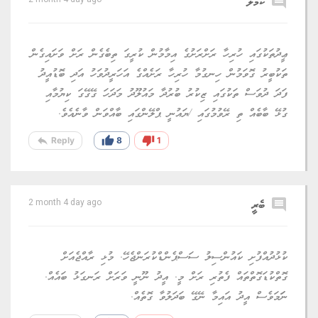
comment
ކެމެލު
ޢީދުތަކުގައި ހުރިހާ ރަށްރަށުގެ އިމާމުން ކުރީގަ ތިބެގެން ރަށް ވަށައިގެން
ތަކުބީރު ގޮވަމުން ހިނގުމާ ހުރިހާ ރަށެއްގެ އަހަރީދުވަހު އަދި ބޮޑުއީދު
ފަދަ ދުވަސް ތަކުގައި ޒިކުރު ބުރުދާ މައުލޫދު މަދަހަ ގޭގޭގަ ކިޔުމާއި
ގުޅޭ ބާބެއް ތި ރޭވުމުގައި /ޔައުނީ ޕްލޭންގައި ބާއްވަން ވާނެއެވެ.
reply
thumb_up
thumb_down
Reply
8
1
comment
ބެރީ
2 month 4 day ago
ކުޅުދުއްފުށި ކައުންސިލު ސަސްޕެންޑްކުރަންޖެހޭ. މުޅި ރާއްޖެއަށް
ގޮތްކުޑަގޮތްތައް ފެތުރި ރަށް މީ. އީދު ނޫނީ ވަރަށް ރަނގަޅު ބައެއް.
ނަަމަވެސް އީދު އައިމާ ނޭގޭ ބަދަލުވާ ގޮތެއް.