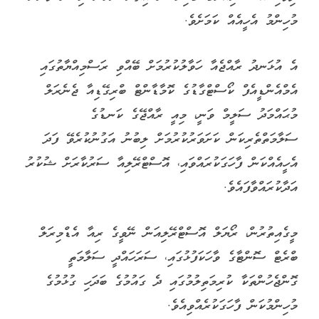
މުހިންމު އެހީއެއް ކަމަށެވެ.
އެ އުޅަނދު ރާއްޖެއާ ހަވާލުކުރުމަށް ބޭއްވި ރަސްމިއްޔާތުގައި
އެމްއެންޑީއެފް ކޯސްޓްގާޑުގެ ކޮމާޑާންޓް ބްރިގޭޑިއާ ޖެނެރަލް
މުޙައްމަދު ސަލީމް ވަނީ، މިއީ ރާއްޖޭގެ ކަނޑުގެ
ސަލާމަތްތެރިކަން ކަށަވަރުކުރުމަށް ލިބުނު އަގުނުކުރެވޭ ފަދަ
އެހީއެއްކަން ފާހަގަކުރައްވައި، އޮސްޓްރޭލިއާ ސަރުކާރަށް ޝުކުރު
އަދާކުރައްވާފައެވެ.
މީގެއިތުރުން، ރޯޔަލް އޮސްޓްރޭލިއަން ނޭވީގެ ރިއާ އެޑްމިރަލް
ބްރެޓް ސޮންޓާގެ ވާހަކަފުޅުގައި، ސަރަހައްދީ ސަލާމަތީ
ގޮންޖެހުންތަކާ ކުރިމަތިލުމުގައި ދެ ގައުމުގެ ބަދަހި ގުޅުމުގެ
މުހިންމުކަން ފާހަގަކުރެއްވިއެވެ.