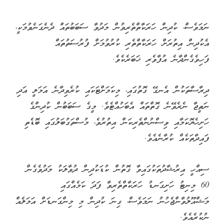
ނަމަވެސް، ކުދިން ހަރަކާތްތެރިވުން މަދުވާ ސަބަބުތައް ދެނެގަނެވުމަކީ،
އެކުދިން އިތުރަށް ހަރަކާތްތެރި ކުރުވުމަށް ފުރުސަތުތައް
ފަހިވެގެންދާނެ އުފާވެރި ޚަބަރެކެވެ.
ދިރާސާތަކުން އެނގޭ ގޮތުގައި، މިކަމަށްޓަކައި ކުރެވިދާނެ އަމަލީ އަދި
ނަތީޖާ ނެރެވޭނެ ގޮތްތައް އެބަހުއްޓެވެ. މީގެ ސަބަބުން ކުދިންގެ
ހަށިހެޔޮކަމާއި ވިސްނުންތެރިކަން އިތުރުވެ، މުސްތަގުބަލުގައި ބޮޑެތި
ފައިދާތަކެއް ކުރާނެއެވެ.
ސިއްހީ އިރުޝާދުތަކުގައިވާ ގޮތުން ކުޑަކުދިން ދުވާލަކު މަދުވެގެން
60 މިނިޓު ހަށިގަނޑު ހަރަކާތްތެރިވާ ފަދަ ކަމެއްގައި
މަޝްއޫލުވާންޖެހުނު ނަމަވެސް، ގިނަ ކުދިން މި މިންގަނޑަށް އަމަލެއް
ނުކުރެއެވެ.