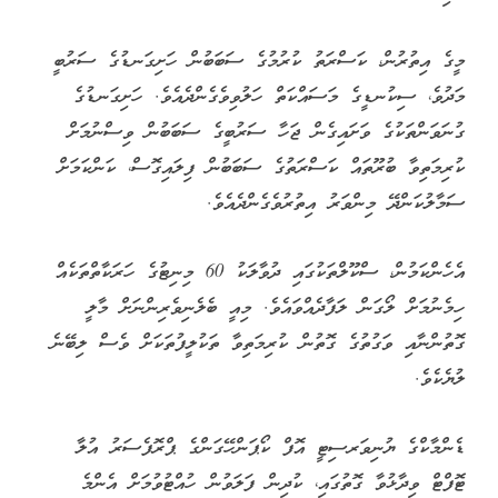
މީގެ އިތުރުން، ކަސްރަތު ކުރުމުގެ ސަބަބުން ހަށިގަނޑުގެ ސަރުބީ
މަދުވެ، ސިކުނޑީގެ މަސައްކަތް ހަލުވިވެގެންދެއެވެ. ހަށިގަނޑުގެ
ގުނަވަންތަކުގެ ވަށައިގެން ޖަހާ ސަރުބީގެ ސަބަބުން ވިސްނުމަށް
ކުރިމަތިވާ ބުރޫތައް ކަސްރަތުގެ ސަބަބުން ފިލައިގޮސް، ކަންކަމަށް
ސަމާލުކަންދޭ މިންވަރު އިތުރުވެގެންދެއެވެ.
އެހެންކަމުން، ސްކޫލްތަކުގައި ދުވާލަކު 60 މިނިޓުގެ ހަރަކާތްތަކެއް
ހިމެނުމަށް ލޯގަން ލަފާދެއްވައެވެ. މިއީ ބެލެނިވެރިންނަށް މާލީ
ގޮތުންނާއި ވަގުތުގެ ގޮތުން ކުރިމަތިވާ ތަކުލީފުތަކަށް ވެސް ލިބޭނެ
ލުޔެކެވެ.
ޑެންމާކްގެ ޔުނިވަރސިޓީ އޮފް ކޯޕަންހޭގަންގެ ޕްރޮފެސަރު އުލާ
ޓޮފްޓް ވިދާޅުވާ ގޮތުގައި، ކުދިން ފަލަވުން ހުއްޓުވުމަށް އެންމެ