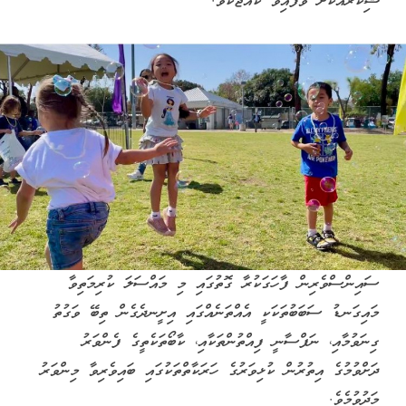
ޝިކާރައަކަށް ވެފައިވާ ކުއްޖެކެވެ.
ސައިންސްވެރިން ފާހަގަކުރާ ގޮތުގައި މި މައްސަލަ ކުރިމަތިވާ
މައިގަނޑު ސަބަބުތަކަކީ އެއްތަނެއްގައި އިށީނދެގެން ތިބޭ ވަގުތު
ގިނަވުމާއި، ނަފްސާނީ ފިއްތުންތަކާއި، ކާބޯތަކެތީގެ ފެންވަރު
ދަށްވުމުގެ އިތުރުން ކުޅިވަރުގެ ހަރަކާތްތަކުގައި ބައިވެރިވާ މިންވަރު
މަދުވުމެވެ.