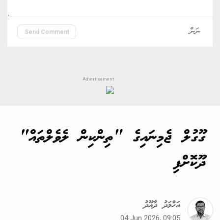
Send Comment
ގޫގުލް ޖެމިނައިގެ "ތިންކިން ލެވެލްތައް"
ދޫކޮށްފި
އަހްމަދު ދާއޫދު
04 Jun 2026, 09:05