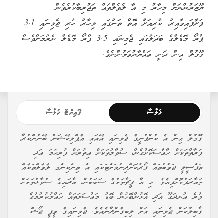
ޔޫޒަރުންނަށް މިހާރު މި އާ ލެވެލްތައް ތަޖުރިބާކުރެވެން
ފަށާފައިވާއިރު، ކުރިއަށް އޮތް ތަނުގައި މިހާރު ހުރި ޖެމިނައި 3.1
ޕްރޯ މޮޑެލްގެ ބަދަލުގައި ޖެމިނައި 3.5 ޕްރޯ މޮޑެލް ނެރުމަށްވެސް
ގޫގުލް އިން ދަނީ ތައްޔާރުވަމުންނެވެ.
ޚުލާސާ
ޕޮއިންޓް ޚުލާސާ
ގޫގުލް އިން އެ ކުންފުނީގެ ޖެމިނައި އޭއައި އެޕްލިކޭޝަން ބޭނުންކުރާ
ފަރާތްތަކަށް ހާއްސަކޮށްގެން، ސުވާލުތަކަށް އިތުރަށް ފުރިހަމަ އަދި
ތަފްސީލީ ޖަވާބުތައް ފޯރުކޮށްދިނުމަށްޓަކައި އާ ތިންކިންގ ލެވެލްތަކެއް
ތައާރަފުކޮށްފިއެވެ. މި އާ ފީޗާތަކުގެ ސަބަބުން، އާދައިގެ ސުވާލުތަކަށް
ވުރެ އުނދަގޫ އަދި އޮޅުންބޮޅުން ބޮޑު މައްސަލަތައް ހައްލުކުރުމުގެ
ގާބިލުކަން ޖެމިނައި އަށް ލިބިގެންދާނެއެވެ. ޖެމިނައިގެ ވީޕީ ޖޯޝް