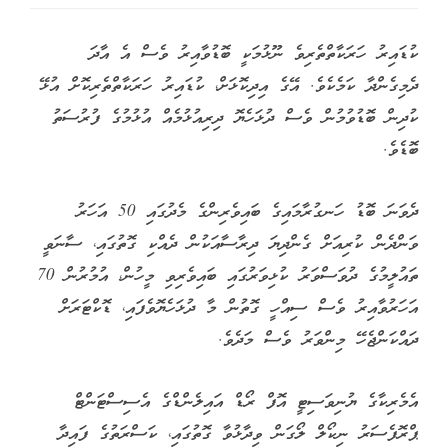
ކުޑައިރު ހަރަކާތްތެރިވެ ނޫޅުމަކީ ބޮޑުވާއިރު ވެސް އެ އާދަ
ދެމިގެންދާ ކަމެކެވެ. އޭގެ އިދިކޮޅަށް، ކުޑައިރު ހަރަކާތްތެރިކޮށް އުޅޭ
ކުދިން ބޮޑުވުމުން ވެސް ދުޅަހެޔޮ ދިރިއުޅުމެއް އުޅުމުގެ ފުރުސަތު
ބޮޑެވެ.
ދެވަނަ ބޮޑު ހަނގުރާމައިގެ ބައިވެރިންގެ މެދުގައި 50 އަހަރު
ވަންދެން ކުރިއަށް ގެންދިޔަ ދިރާސާއަކުން ދެއްކި ގޮތުގައި، ސާނަވީ
ތައުލީމުގެ ދުވަސްވަރު ކުޅިވަރުގައި ބައިވެރިވި މީހުން، އުމުރުން 70
އަހަރުވާއިރު ވެސް ސިއްހީ ގޮތުން މާ ދުޅަހެޔޮވެފައި، ޑޮކްޓަރަށް
ދައްކަންޖެހޭ މިންވަރު ވެސް މަދެވެ.
އެމެރިކާގެ ޔުނިވަސިޓީ އޮފް ރޯޑް އައިލެންޑްގެ އެސިސްޓަންޓް
ޕްރޮފެސަރު ނިކޯލް ލޯގަން ވިދާޅުވާ ގޮތުގައި، ކަސްރަތުގެ ފައިދާ