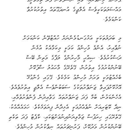
މައްސަލަތަކަކީވެސް އެލާޖީގެ އުނދަގޫތައް އިތުރުކުރުވާ
ކަންކަމެވެ.
މި ބަދަލުތަކަކީ އަޅުގަނޑުމެންނަށް ހުއްޓުވޭނެ ކަންކަމަށް
ނުވާއިރު، އެންމެ މުހިންމު ކަމަކީ މިކަމާއެކު އުޅެން
ދަސްކުރުމެވެ. ޞިއްޙީ މާހިރުންގެ ލަފާގެ މަތިން ބޭސް
ބޭނުންކުރުމުގެ އިތުރުން، ގޭތެރޭގެ މާޙައުލު ސާފުކޮށް
ބެހެއްޓުމަކީ ވަރަށް މުހިންމު ކަމެކެވެ. ގޭގައި ގެންގުޅޭ
އޮޅުކޮށްފައިވާ ޖަނަވާރުތަކުގެ ސަބަބުންވެސް އެލާޖީ އިތުރުވެއެވެ.
އެހެންކަމުން، ބުޅާ ފަދަ ޖަނަވާރުތައް ގަވާއިދުން ފެންވެރުވުމާއި،
ނިދާ ކޮޓަރިއަށް ނުވެއްދުމަކީ އެޅިދާނެ ފިޔަވަޅެކެވެ. ހަމައެއާއެކު،
ގޭތެރޭގައި ހިރަފުސް ޖަމާވިޔަނުދިނުމަށްޓަކައި، ކާޕެޓު ފަދަ ތަކެތި
ބޭނުންކުރުން މަދުކޮށް، ފަރުނީޗަރުތައް ނިވާކުރުން މުހިންމެވެ.