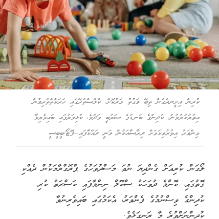
ކުދިން އިށީނދެގެން ތިބޭ ވަގުތު މަދުކޮށް، ކްލާސްތެރޭގައި ހަރަކާތްތެރިވުން
އިތުރުކުރުމުން، ކުދިންގެ ބަނޑުގެ ސަރުބީ މަދުވެ، ކުޅިވަރުގައި ބައިވެރިވާ
މިންވަރު އިތުރުވިކަމަށް ދިރާސާއަކުން ވަނީ ދައްކާފައި--ފޮޓޯ/ބީބީސީ
ލޯގަން ކުރިއަށް ގެންދިޔަ ނުވަ މަސްދުވަހުގެ ޕްރޮގްރާމަކުން ދެއްކި
ގޮތުގައި، ކޮންމެ ދުވަހަކު ސްކޫލް ނިންމާފައި ކަސްރަތު ކުރި
ކުދިންގެ ވިސްނުމުގެ ފެންވަރު، އެކަމުގައި ބައިވެރިނުވާ
ކުދިންނަށްވުރެ މާ ރަނގަޅެވެ.