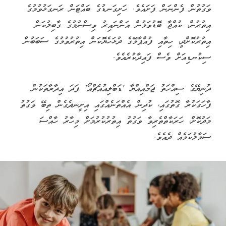
ވަގުތުން ފެންނަން ފަށައެވެ. ހަށިގަނޑުގެ ބައްޓަން ރަނގަޅުވުމުގެ
އިތުރުން، ކުއްޖާ ބޮޑުވަމުން އަންނައިރު ވިސްނުމުގެ ގާބިލުކަން
އިތުރުކޮށްދީ، ހިތާއި ފުއްޕާމޭގެ ދުޅަހެޔޮކަން އިތުރުވުމުގެ ސަބަބުން
ސިކުނޑިއަށް ވެސް ފައިދާކުރެއެވެ.
ދުނިޔޭގެ ސިއްހަތު ޖަމްއިއްޔާ 'ޑަބްލިއުއެޗްއޯ' ފަދަ އިދާރާތަކުން
ފާހަގަކުރާ ގޮތުގައި، ކުދިން އެއްތަނެއްގައި އިށީނދެގެން ތިބޭ ވަގުތު
މަދުކޮށް، ހަރަކާތްތެރިވާ ވަގުތު އިތުރުކުރުމަށް މިހާރު ހާއްސަ
ސަމާލުކަމެއް ދެއެވެ.