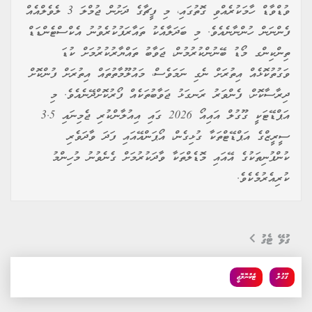
ވުޑްވާޑް ހާމަކުރެއްވި ގޮތުގައި، މި ފީޗާގެ ދަށުން ޖުމްލަ 3 ލެވެލްއެއް
ފެންނަން ހުންނާނެއެވެ. މި ބަދަލާއެކު ތައާރަފުކުރެވުނު އެކްސްޓެންޑަޑް
ތިންކިންގ މޯޑު ބޭނުންކުރުމުން، ޖަވާބު ތައްޔާރުކުރުމަށް ކުޑަ
ވަގުތުކޮޅެއް އިތުރަށް ނެގި ނަމަވެސް، މައުލޫމާތުތައް އިތުރަށް ފުންކޮށް
ދިރާސާކޮށް، ފެންވަރު ރަނގަޅު ޖަވާބުތަކެއް ފޯރުކޮށްދޭނެއެވެ. މި
އަޕްޑޭޓަކީ ގޫގުލް އައިއޯ 2026 ގައި އިއުލާންކުރި ޖެމިނައި 3.5
ސީރީޒްގެ އަޕްޑޭޓްތަކާ ގުޅިގެން، އޯޕަންއޭއައި ފަދަ ވާދަވެރި
ކުންފުނިތަކުގެ އޭއައި މޮޑެލްތަކާ ވާދަކުރުމަށް ގެނެވުނު މުހިންމު
ކުރިއެރުމެކެވެ.
ގުޅޭ ޓެގު
ގޫގުލް
ޓެކްނޮލޮޖީ