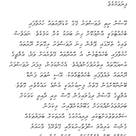
ފިޔަވަޅެކެވެ.
މޫސުން ރީތި ދުވަސްވަރު ގޭގެ ކުޑަދޮރުތައް ހުޅުވާފައި
ބެހެއްޓުމަކީ އާންމުކޮށް ގިނަ ބަޔަކު ކުރާ ކަމެކެވެ. ނަމަވެސް،
ވައިގެ ތެރޭގައި ޕޮލެން ގިނަ ދުވަސްވަރު މިގޮތަށް ދޮރުތައް
ހުޅުވާފައި ބެހެއްޓުމުން، އެ މާއްދާތައް ގޭތެރެއަށް ވަދެ، އެލާޖީގެ
އުނދަގޫތައް އިތުރުވެގެންދެއެވެ. އެހެންކަމުން، މިފަދަ ދުވަސްވަރު
ދޮރުތައް ލައްޕާފައި ބެހެއްޓުމާއެކު، އޭސީ ނުވަތަ ފަންކާ
ބޭނުންކޮށްގެން ގޭތެރެ ފިނިކުރުމަކީ އެންމެ ރައްކާތެރި ގޮތެވެ.
އެލާޖީގެ މޫސުން ދިގުލައިގެން ގޮސް، މިއީ ދާއިމީ ކަމަކަށް
ބަދަލުވަމުންދާކަމަށް ގަބޫލުކުރެވޭއިރު، މިކަމުން
ސަލާމަތްވުމަށްޓަކައި ދިރިއުޅުމުގެ އާދަތަކަށް ބަދަލުތަކެއް
ގެނެސް، އަމިއްލަ ސާފުތާހިރުކަމާއި ގޭތެރޭގެ މާޙައުލު