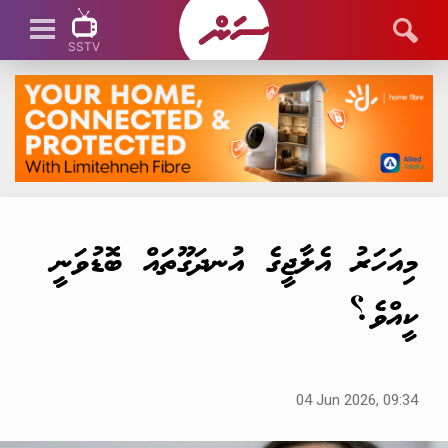
SSTV
SSTV LIVE
މިއަހަރު އެލާޖީގެ އުނދަގޫތައް ބޮޑުވަނީ
ކީއްވެ؟
04 Jun 2026, 09:34