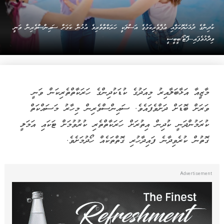
ކުދިންގެ ދުޅަހެޔޮކަމާއި އުފާވެރިކަމުގެ އަސްލަކީ ހަރަކާތްތެރިވެ އުޅުން ކަމަށް ސައިންސްވެރިން ވަނީ
ވިދާޅުވެފައި--ފޮޓޯ/ބީބީސީ
މާޒީއާ އަޅާބަލާއިރު މިއަދުގެ ކުޑަކުދިންގެ ހަރަކާތްތެރިކަން ވަނީ
ވަރަށް ބޮޑަށް ދަށްވެފައެވެ. ސައިންސްވެރިން މިހާރު މަސައްކަތް
ކުރަމުންދަނީ ކުދިން އިތުރަށް ހަރަކާތްތެރި ކުރުވުމަށް ޓަކައި އަމަލީ
ގޮތުން ކުރެވިދާނެ ފައިދާހުރި ގޮތްތަކެއް ހޯދުމަށެވެ.