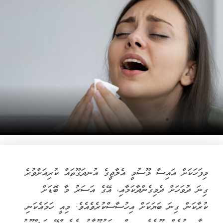
މިފަހަކަށް އައިސް މޫސުމީ އެލާޖީގެ އުނދަގޫތައް ކުރިއަށްވުރެ
ގިނަ ދުވަހަށް ދެމިގެންދާކަމާއި، އޭގެ އަސަރު މާ ބޮޑަށް
ކުރާކަން ގިނަ ބަޔަކަށް އިހުސާސްކުރެވެއެވެ. މިއީ ހަމައެކަނި