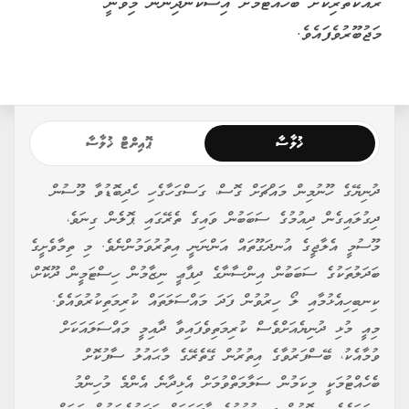
ރައްކާތެރިކޮށް ބެހެއްޓުމަށް އިސްކަންދިނުން މިވަނީ
މަޖުބޫރުވެފައެވެ.
ޚުލާސާ
ޕޮއިންޓް ޚުލާސާ
ދުނިޔޭގެ ހޫނުމިން މައްޗަށް ގޮސް، ގަސްގަހާގެހި ހެދިބޮޑުވާ މޫސުން
ދިގުލައިގެން ދިއުމުގެ ސަބަބުން ވައިގެ ތެރޭގައި ޕޮލެން ގިނަވެ،
މޫސުމީ އެލާޖީގެ އުނދަގޫތައް އަންނަނީ އިތުރުވަމުންނެވެ. މި ތިމާވެށީގެ
ބަދަލުތަކުގެ ސަބަބުން އިންސާނާގެ ދިފާޢީ ނިޒާމުން ހިސްޓަމީން ދޫކޮށް،
ކިނބިހިއެޅުމާއި ލޯ ހިރުވުން ފަދަ މައްސަލަތައް ކުރިމަތިކުރުވައެވެ.
މިއީ މުޅި ދުނިޔެއަށްވެސް ކުރިމަތިވެފައިވާ ދާއިމީ މައްސަލައަކަށް
ވުމާއެކު، ބޭސްފަރުވާގެ އިތުރުން ގޭތެރޭގެ މާޙައުލު ސާފުކޮށް
ބެހެއްޓުމަކީ މިކަމުން ސަލާމަތްވުމަށް އެޅިދާނެ އެންމެ މުހިންމު