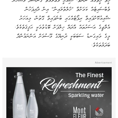
ހީވާ ހީވުމެއް ނޫނެވެ. ޞިއްޙީ މަޢުލޫމާތު ގެނެސްދޭ މަޝްހޫރު
ވެބްސައިޓެއް ކަމަށްވާ "ހެލްތްލައިން" އިން ދާދިފަހުން
ޝާއިއުކޮށްފައިވާ ރިޕޯޓެއްގައި ބުނެފައިވާ ގޮތުން، މިއަހަރު
އެލާޖީގެ އަސަރުތައް އާދަޔާ ޚިލާފަށް ބޮޑުވުމަކީ ޙަޤީޤަތެކެވެ.
މީގެ މައިގަނޑު ސަބަބަކީ ދުނިޔޭގެ މޫސުމަށް އަންނަމުންދާ
ބަދަލުތަކެވެ.