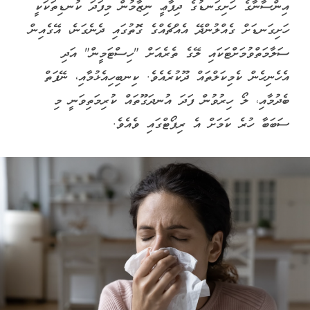
އިންސާނާގެ ހަށިގަނޑުގެ ދިފާޢީ ނިޒާމުން މިފަދަ ކުނޑިތަކަކީ
ހަށިގަނޑަށް ގެއްލުންދޭ އެއްޗެއްގެ ގޮތުގައި ދެނެގަނެ، އޭގެއިން
ސަލާމަތްވުމަށްޓަކައި ލޭގެ ތެރެއަށް "ހިސްޓަމީން" އަދި
އެހެނިހެން ކެމިކަލްތައް ދޫކުރެއެވެ. ކިނބިހިއެޅުމާއި، ނޭފަތް
ބެދުމާއި، ލޯ ހިރުވުން ފަދަ އުނދަގޫތައް ކުރިމަތިވަނީ މި
ސަބަބާ ހުރެ ކަމަށް އެ ރިޕޯޓްގައި ވެއެވެ.