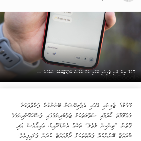
ގޫގުލް އިން ދަނީ ޖެމިނައި އޭއައި އަށް އަވަސް އަޕްޑޭޓްތަކެއް ނެރެމުން ---
ގޫގުލްގެ ޖެމިނައި އޭއައި އެޕްލިކޭޝަން ބޭނުންކުރާ ފަރާތްތަކަށް
މައުލޫމާތު ހޯދުމާއި ސުވާލުތަކަށް ޖަވާބުދިނުމުގައި ފަސޭހަކޮށްދިނުމުގެ
ގޮތުން، "ތިންކިން ލެވެލް" ތަކެއް އެންޑްރޮއިޑް، އައިއޯއެސް އަދި
ބްރައުޒާ ބޭނުންކުރާ ފަރާތްތަކަށް ރޯލްއައުޓް ކުރަން ފަށައިފިއެވެ.