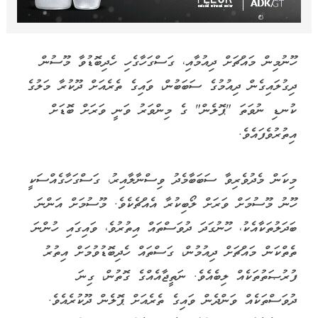
ހޫނުމިން މައްޗަށް ދިއުމާއި، ގަސްގަހާގެހި ހެދިބޮޑުވާ މޫސުން
ދިގުލައިގެން ދިއުމުގެ ސަބަބުން، ވައިގެ ތެރެއަށް ދޫކުރާ މަލުގެ
ކުނޑި ނުވަތަ "ޕޮލެން" ގެ މިންވަރު ވަނީ ވަރަށް ބޮޑަށް
އިތުރުވެފައެވެ.
މިކަން މެދުވެރިވާ ސަބަބާމެދު ވިސްނާލާއިރު، ގަސްގަހާގެއްސަކީ
ހޫނު މޫސުމަށް ވަރަށް ލޯބިކުރާ އެއްޗެކެވެ. މޫސުމަށް އަންނަ
ބަދަލުތަކާއެކު، ހޫނުގަދަ ދުވަސްތައް އިތުރުވެ، ވައިގައި ހުންނަ
ތެތްކަން މައްޗަށް ދިއުމުން، ގަސްތައް ހެދިބޮޑުވުމަށް އިތުރު
ފުރުޞަތުތަކެއް ލިބެއެވެ. ނަތީޖާއެއްގެ ގޮތުން، ގިނަ
ދުވަސްތަކެއް ވަންދެން ވައިގެ ތެރެއަށް ޕޮލެން ދޫކުރެއެވެ.