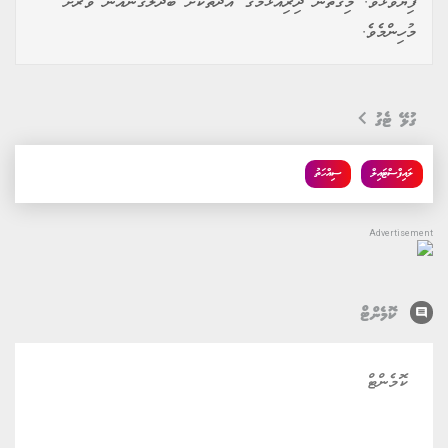
ފިޔަވަޅެވެ. މިގޮތުން ދިރިއުޅުމުގެ އާދަތަކަށް ބަދަލުގެނައުން ވަރަށް
މުހިންމެވެ.
ގުޅޭ ޓެގު
ލައިފްސްޓައިލް
ސިއްހަތު
comment
ކޮމެންޓް