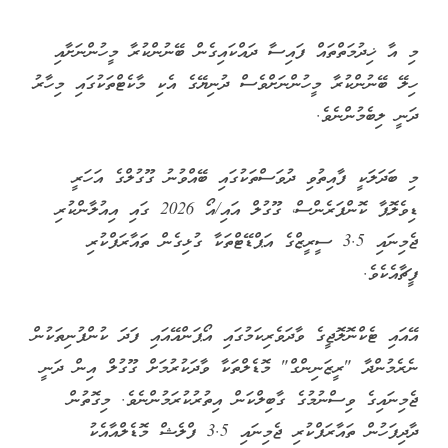
މި އާ ޚިދުމަތްތައް ފައިސާ ދައްކައިގެން ބޭނުންކުރާ މީހުންނަށާއި
ހިލޭ ބޭނުންކުރާ މީހުންނަށްވެސް ދުނިޔޭގެ އެކި މާކެޓްތަކުގައި މިހާރު
ދަނީ ލިބެމުންނެވެ.
މި ބަދަލަކީ ފާއިތުވި ދުވަސްތަކުގައި ބޭއްވުނު ގޫގުލްގެ އަހަރީ
ޑިވެލޮޕާ ކޮންފަރެންސް، ގޫގުލް އައި/އޯ 2026 ގައި އިއުލާންކުރި
ޖެމިނައި 3.5 ސީރީޒްގެ އަޕްޑޭޓްތަކާ ގުޅިގެން ތައާރަފްކުރި
ފީޗާއެކެވެ.
އޭއައި ޓެކްނޮލޮޖީގެ ވާދަވެރިކަމުގައި އޯޕަންއޭއައި ފަދަ ކުންފުނިތަކުން
ނެރެމުންދާ "ރީޒަނިންގް" މޮޑެލްތަކާ ވާދަކުރުމަށް ގޫގުލް އިން ދަނީ
ޖެމިނައިގެ ވިސްނުމުގެ ގާބިލްކަން އިތުރުކުރަމުންނެވެ. މިގޮތުން
ދާދިފަހުން ތައާރަފްކުރި ޖެމިނައި 3.5 ފްލެޝް މޮޑެލްއާއެކު