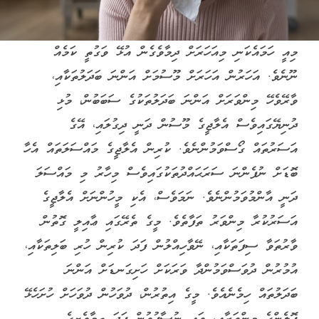
މިއީ ހަމައެކަނި މިއަހަރަށް ދިމާވެގެން އުޅޭ ވަގުތީ ކަމެއް
ނޫނެވެ. އަހަރުން އަހަރަށް މޫސުމަށް އަންނަ ބަދަލުތަކާއި،
ވާރޭވެހޭ މިންވަރަށް އަންނަ ބަދަލުތަކުގެ ސަބަބުން، މުޅި
ދުނިޔޭގައިވެސް އެލާޖީގެ މޫސުން ދަނީ ދިގުލައި، އޭގެ
އަސަރުތައް ގޯސްވަމުންނެވެ. ކުރިން އެލާޖީގެ މައްސަލަތައް އެހާ
ބޮޑަށް ނުފެންނަ ސަރަޙައްދުތަކުގައިވެސް މިހާރު މި މައްސަލަ
ދަނީ އާންމުވަމުންނެވެ. ނަމަވެސް، އެކި މީހުންނަށް އެލާޖީގެ
އަސަރުކުރާ މިންވަރު ތަފާތެވެ. މީގެ ތެރޭގައި ޢާއިލީ ގޮތުން
ވާރުތަވާ ސިފަތަކާއި، ނޭވާހިއްލުން ފަދަ ކުރިން ހުރި ބަލިތަކާއި،
އުމުރުން ދުވަސްވަމުންދާ ވަރަކަށް ހަށިގަނޑަށް އަންނަ
ބަދަލުތައް ހިމެނެއެވެ. މީގެ އިތުރުން، ދުވަހުން ދުވަހަށް ހުށަހެޅޭ
ޕޮލެންގެ މިންވަރާއި، ވައި ނުސާފުވުން ފަދަ ތިމާވެށީގެ