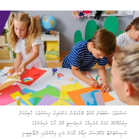
ކަސްރަތުގެ ސަބަބުން ކުއްޖާ ބޮޑުވަމުން އަންނައިރު ވިސްނުމުގެ ގާބިލުކަން
އިތުރުކޮށްދޭ ކަމަށް އެމެރިކާގެ ޔުނިވަސިޓީ އޮފް ރޯޑް އައިލެންޑްގެ
އެސިސްޓަންޓް ޕްރޮފެސަރު ނިކޯލް ލޯގަން ވަނީ ވިދާޅުވެފައި--ފޮޓޯ/ބީބީސީ