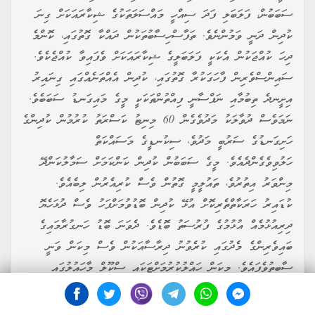
ސަބަބުން، ފަލަބަލި ފަދަ ސިއްހީ މައްސަލަތަކުގެ ޝިކާރައަކަށް ގިނަ
ކުދިން ދަނީ ވަމުންނެވެ. ތަފާސްހިސާބުތަކުން ދައްކާ ގޮތުގައި، ކޮންމެ
ދިހަ ކުއްޖަކުން އެކަކީ ފަލަބަލީގެ ޝިކާރައަކަށް ވެފައިވާ ކުއްޖެކެވެ.
ސައިންސްވެރިން ފާހަގަކުރާ ގޮތުގައި، ކުދިން އެއްތަނެއްގައި ގިނައިރު
އިށީނދެ ތިބުމާއި ނަފްސާނީ ފިއްތުންތަކަކީ މީގެ މައިގަނޑު ސަބަބެވެ.
ނަމަވެސް ދުވާލަކު މަދުވެގެން 60 މިނިޓު ކަސްރަތު ކުރުމުން ކުދިންގެ
ހަށިގަނޑުގެ ސަރުބީ މަދުވެ، ސިކުނޑީގެ މަސައްކަތް
ހަލުވިވެގެންދެއެވެ. މީގެ ސަބަބުން ކުދިން ކަންކަމަށް ސަމާލުކަންދޭ
މިންވަރު އިތުރުވެ، ތައުލީމީ ގޮތުން ވެސް ކުރިއެރުން ލިބެއެވެ.
ކުޑައިރު ހަރަކާތްތެރިކޮށް އުޅޭ ކުދިން ބޮޑުވުމަށްފަހު ވެސް ދުޅަހެޔޮ
ދިރިއުޅުމެއް އުޅުމުގެ ފުރުސަތު ބޮޑެވެ. ދެވަނަ ބޮޑު ހަނގުރާމައިގެ
ބައިވެރިންގެ މެދުގައި ކުރެވުނު ދިރާސާއަކުން ވެސް މިކަން ވަނީ
ސާބިތުވެފައެވެ. މިކަން ހައްލުކުރުމަށްޓަކައި ސްކޫލް މާހައުލުގައި
ހަރަކާތްތެރިވާ ވަގުތު އިތުރުކުރުމާއި، ކާބޯތަކެތީގެ ފެންވަރު
ރަނގަޅުކުރުން ވަރަށް މުހިންމެވެ. މީގެ އިތުރުން ބެލެނިވެރިން