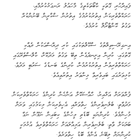
ފައިދާހުރި ގޮތަކީ ކާބޯތަކެތީގެ މާހައުލު ރަނގަޅުކުރުމާއި،
ހަރަކާތްތެރިކަން އިތުރުކުރުމުގެ އިތުރުން ސްކްރީން ބޭނުންކުރާ
ވަގުތު ކޮންޓްރޯލް ކުރުމެވެ.
އިނގިރޭސިވިލާތުގެ ސްކޫލްތަކުގައި ކުރި ދިރާސާއަކުން ދެއްކި
ގޮތުގައި، ކުދިން އިށީނދެގެން ތިބޭ ވަގުތު މަދުކޮށް، ކްލާސްތެރޭގައި
ހަރަކާތްތެރިވުން އިތުރުކުރުމުން، ކުދިންގެ ބަނޑުގެ ސަރުބީ މަދުވެ،
ކުޅިވަރުގައި ބައިވެރިވާ މިންވަރު އިތުރުވިއެވެ.
ފުރާވަރަށް އަޅާއިރު، ހާއްސަކޮށް އަންހެން ކުދިންގެ ހަރަކާތްތެރިކަން
މަދުވާތީ، ބެލެނިވެރިންގެ ހިތްވަރާއި އެހީތެރިކަން މިކަމުގައި ވަރަށް
މުހިންމެވެ. ކުދިންނަކީ ބޮޑެތި މީހުންގެ ކިބައިން ނަމޫނާ ނަގާ
ބަޔަކަށް ވާތީ، ބެލެނިވެރިން އަމިއްލައަށް ހަރަކާތްތެރިވެ އުޅުމަކީ
ކުދިންނަށް ލިބޭނެ އެންމެ ބޮޑު ހިތްވަރެވެ.