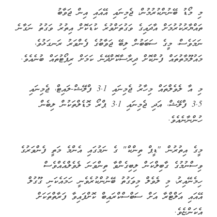
މި މޯޑު ބޭނުންކުރުމުން، ޖެމިނައި އޭއައި އިން ޖަވާބު
ތައްޔާރުކުރުމަށް އާދައިގެ ވަގުތަށްވުރެ ކުޑަކޮށް އިތުރު ވަގުތު ނަގާނެ
ނަމަވެސް، މީގެ ސަބަބުން ލިބޭ ޖަވާބުގެ ފެންވަރު ރަނގަޅުވެ،
މައުލޫމާތުތައް ފުންކޮށް ދިރާސާކޮށްދޭނެ ކަމަށް ރިޕޯޓުތައް ބުނެއެވެ.
މި އާ ލެވެލްތައް މިހާރު ޖެމިނައި 3.1 ފްލޭޝް-ލައިޓް، ޖެމިނައި
3.5 ފްލޭޝް، އަދި ޖެމިނައި 3.1 ޕްރޯ މޮޑެލްތަކުން ލިބެން
ހުންނާނެއެވެ.
މީގެ އިތުރުން "ޑީޕް ތިންކް" ގެ ނަމުގައި އެންމެ މަތީ ފެންވަރުގެ
ވިސްނުމުގެ ގާބިލްކަން ލިބިގެންވާ ތިންވަނަ ލެވެލްއެއްވެސް
ހިމެނޭއިރު، މި ލެވެލް މިވަގުތު ބޭނުންކުރެވެނީ ހަމައެކަނި ގޫގުލް
އޭއައި އަލްޓްރާ އަށް ސަބްސްކްރައިބް ކޮށްފައިވާ ފަރާތްތަކަށް
އެކަންޏެވެ.