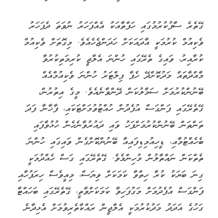
ގޭތެރެ ސާފުކުރުމުގައި ހަފްތާއަކު އެއްފަހަރު ނުވަތަ ދެފަހަރު
ވެކިއުމް ކުރުމަކީ އާދައަކަށް ހަދަންޖެހެއެވެ. މިގޮތަށް ވެކިއުމް
ކުރާއިރު، ވައިގެ ތެރޭގައި ހުންނަ އެލާޖީ ކުރިމަތިކުރުވާ
މާއްދާތައް މަދުކޮށްދޭ ހެޕާ ފިލްޓަރު ހުންނަ ވެކިއުމްއެއް
ބޭނުންކުރުމަށް ސަމާލުކަން ދޭންވާނެއެވެ. މީގެ އިތުރުން،
ގޭތެރޭގައި ފަންގަސް އުފެދުން ހުއްޓުވުމަށްޓަކައި، ފާޚާނާ ފަދަ
ތަންތަން ބޭނުންކުރުމަށްފަހު ވައި ދައުރުވާނެހެން ހުޅުވާފައި
ބެހެއްޓުމާއި، ޑީހިއުމިޑިފައިއާ ބޭނުންކޮށްގެން ވައިގައި ހުންނަ
ތެތްކަން ނައްތާލުން މުހިންމެވެ. ގޭތެރޭގައި ގަސް ހެއްދުމަކީ
ގިނަ ބަޔަކު ކުރާ ހިތްވާ ކަމަކަށް ވިޔަސް، މިއީވެސް ހިރަފުހާއި
ފަންގަސް އުފެދުމަށް މަގުފަހިވާ ކަމަކަށްވާތީ، ގޭތެރޭގައި ބަހައްޓާ
ގަހުގެ އަދަދު މަދުކުރުމަކީ އެލާޖީން ރައްކާތެރިވުމަށް އެޅިދާނެ