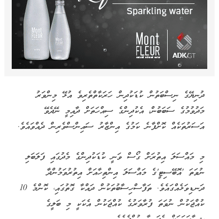
ދުނިޔޭގެ ނިސްބަތުން ކުޑަކުދިން ހަރަކާތްތެރިވެ އުޅޭ މިންވަރު
މަދުވުމުގެ ސަބަބުން، އެކުދިންގެ ސިއްހަތަށް ދާއިމީ ނޭދެވޭ
އަސަރުތަކެއް ކޮށްފާނެ ކަމުގެ އިންޒާރު ސައިންސްވެރިން ދެއްވައެވެ.
މި މައްސަލަ އިތުރަށް ގޯސް ވަނީ ކުޑަކުދިންގެ މެދުގައި ފަލަބަލި
ނުވަތަ 'އޮބޭސިޓީ'ގެ މައްސަލަ އިންތިހާއަށް އިތުރުވަމުންދާ
ދަނޑިވަޅެއްގައެވެ. ތަފާސްހިސާބުތަކުން ދައްކާ ގޮތުގައި، ކޮންމެ 10
ކުއްޖަކުން ނުވަތަ ފުރާވަރުގެ ކުއްޖަކުން އެކަކީ މި ބަލީގެ