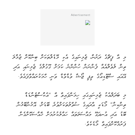
މި އާ ފީޗާގެ ދަށުން، ޖެމިނައިގެ އެކި މޮޑެލްތަކަށް ބިނާކޮށް ޖުމްލަ
ތިން ލެވެލްއެއް ފެންނަން ހުންނާނެ ކަމަށް ގޫގުލްގެ ޖެމިނައި އަދި
އޭއައި ސްޓޫޑިއޯގެ ވީޕީ ޖޯޝް ވުޑްވާޑް ވަނީ ހާމަކުރައްވާފައެވެ.
މި ބަދަލާއެކު ޖެމިނައިގައި ހިމަނާފައިވާ އާ "އެކްސްޓެންޑަޑް
ތިންކިން" މޯޑަކީ އާދައިގެ ސުވާލުތަކަށްވުރެ ބޮޑަށް، އޮޅުންބޮޅުން
ބޮޑު އަދި އުނދަގޫ މައްސަލަތައް ހައްލުކުރުމަށް ޚާއްސަކޮށްގެން
ފަރުމާކޮށްފައިވާ މޯޑެކެވެ.