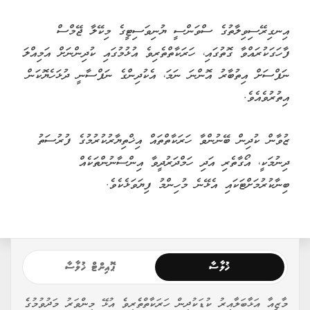
އިނގިރޭސިވިލާތުގެ ސްވަންސީ ޔުނިވަސިޓީގެ މިކޭލާ ޖޭމްސް
ފާހަގަކުރައްވާ ގޮތުގައި، ހަރަކާތްތެރިވެ އުޅުމުގައި ކުދިންނަށް އަމިއްލަ
ނަފްސަށް އިތުބާރު އޮންނަ ނަމަ، އެކުދިންގެ ނަފްސާނީ ދުޅަހެޔޮކަން
އިތުރުވެއެވެ.
ޒުވާން ކުދިން ބޭނުންވާ ހަރަކާތްތައް އިޚްތިޔާރުކުރުމުގެ ފުރުސަތު
ދިނުމަކީ، އޯގާތެރި އަދި ހަމްދަރުދީވާ އިންސާނުންތަކެއް
ބިނާކުރުމަށްޓަކައި އެޅޭނެ މުހިންމު ފިޔަވަޅެކެވެ.
ޚުލާސާ
ޕޮއިންޓް ޚުލާސާ
މާޒީއާ އަޅާބަލާއިރު ކުޑަކުދިން ހަރަކާތްތެރިވެ އުޅޭ މިންވަރު މަދުވުމުގެ