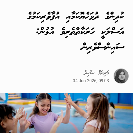
ކުދިންގެ ދުޅަހެޔޮކަމާއި އުފާވެރިކަމުގެ
އަސްލަކީ ހަރަކާތްތެރިވެ އުޅުން:
ސައިންސްވެރިން
މަރިޔަމް ޝާހިދާ
04 Jun 2026, 09:03