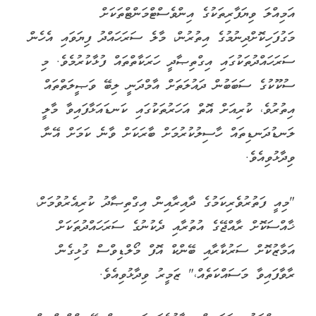
އަމިއްލަ ވިޔަފާރިތަކުގެ އިންވެސްޓްމަންޓްތަކަށް
މަގުފަހިކޮށްދިނުމުގެ އިތުރުން، މާލެ ސަރަހައްދު ފިޔަވައި އެހެން
ސަރަހައްދުތަކުގައި އިގްތިޞާދީ ހަރަކާތްތައް ފުޅާކުރުމެވެ. މި
ސުކޫކުގެ ސަބަބުން ދައުލަތަށް އާމްދަނީ ލިބޭ ވަޞީލަތްތައް
އިތުރުވެ، ކުރިއަށް އޮތް އަހަރުތަކުގައި ކަނޑައަޅާފައިވާ މާލީ
ލަނޑުދަނޑިތައް ހާސިލުކުރުމަށް ބާރަކަށް ވާނެ ކަމަށް އޭނާ
ވިދާޅުވިއެވެ.
"މިއީ ފަތުރުވެރިކަމުގެ ދާއިރާއިން އިގްތިޞާދު ކުރިއެރުވުމަށް،
ޚާއްސަކޮށް ރާއްޖޭގެ އުތުރާއި ދެކުނުގެ ސަރަހައްދުތަކަށް
އަމާޒުކޮށް ސަރުކާރާއި ބޭންކް އޮފް މޯލްޑިވްސް ގުޅިގެން
ރާވާފައިވާ މަސައްކަތެއް،" ޒަމީރު ވިދާޅުވިއެވެ.