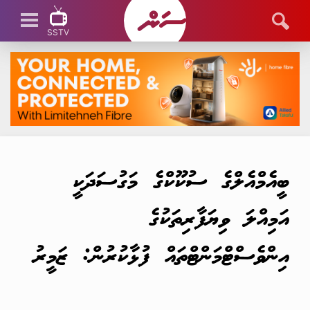
SSTV
SSTV LIVE
ބީއެމްއެލްގެ ސުކޫކްގެ މަގުސަދަކީ
އަމިއްލަ ވިޔަފާރިތަކުގެ
އިންވެސްޓްމަންޓްތައް ފުޅާކުރުން: ޒަމީރު