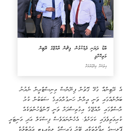
ބޮޑު ދަރަނި ދެއްކުމުން، ފިޗުން ރާއްޖޭގެ ރޭޓިން
މަތިކޮށްފި
އިތުރަށް ވިދާޅުވުމަށް
އެ ރޭޓިންއާ ގުޅޭ ގޮތުން ފިނޭންސް މިނިސްޓްރީން ނެރުނު
ބަޔާނެއްގައި ވަނީ އީރާން ހަނގުރާމައިގެ ސަބަބުން ކުރު
ރާސްތާގައި ރާއްޖޭގެ އިގުތިސާދަށް ވަނީ ގޮންޖެހުންތަކެއް
ކުރިމަތިވެފައި ކަމަށެވެ. އެހެންނަމަވެސް ފިސްކަލް އަދި މަނިޓަރީ
ޕޮލިސީގެ ރިފޯމްތަކާއި ބޭރު ފައިސާގެ ލިކުއިޑިޓީ އައުޓްލުކް