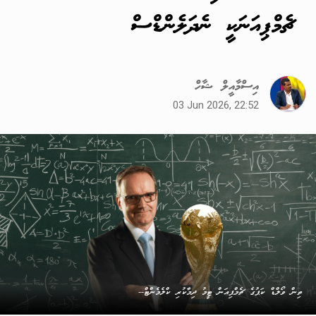
ޗެމްޕިއަނަކީ ނެދަލެންޑްސް
އިސްމާއީލް ޝާހް
03 Jun 2026, 22:52
ތިން ވޯލްޑް ކަޕުގެ ޗެމްޕިއަން ޓީމު ދިމާކުރި ކްލެމެންޓް--