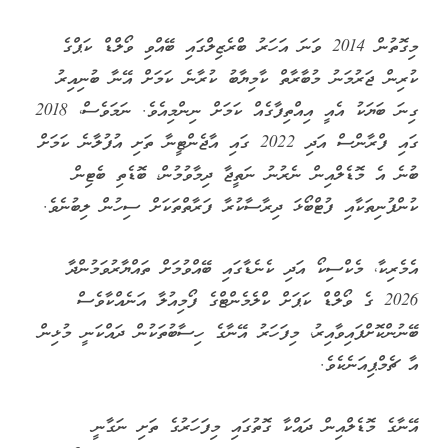
މިގޮތުން 2014 ވަނަ އަހަރު ބްރެޒިލްގައި ބޭއްވި ވޯލްޑް ކަޕްގެ
ކުރިން ޖަރުމަނު މުބާރާތް ކާމިޔާބު ކުރާނެ ކަމަށް އޭނާ ބުނިއިރު
ގިނަ ބަޔަކު އެއީ އިއްތިފާގެއް ކަމަށް ނިންމިއެވެ. ނަމަވެސް، 2018
ގައި ފްރާންސް އަދި 2022 ގައި އާޖެންޓީނާ ތަށި އުފުލާނެ ކަމަށް
ބުނެ އެ މޮޑެލްއިން ނެރުނު ނަތީޖާ ދިމާވުމުން، ބޮޑެތި ބެޓިން
ކުންފުނިތަކާއި ފުޓްބޯޅަ ދިރާސާކުރާ ފަރާތްތަކަށް ސިހުން ލިބުނެވެ.
އެމެރިކާ، މެކްސިކޯ އަދި ކެނެޑާގައި ބޭއްވުމަށް ތައްޔާރުވަމުންދާ
2026 ގެ ވޯލްޑް ކަޕަށް ކްލެމެންޓްގެ ފޯމިއުލާ އަނެއްކާވެސް
ބޭނުންކޮށްފައިވާއިރު، މިފަހަރު އޭނާގެ ހިސާބުތަކުން ދައްކަނީ މުޅިން
އާ ޗެމްޕިއަނެކެވެ.
އޭނާގެ މޮޑެލްއިން ދައްކާ ގޮތުގައި މިފަހަރުގެ ތަށި ނަގާނީ