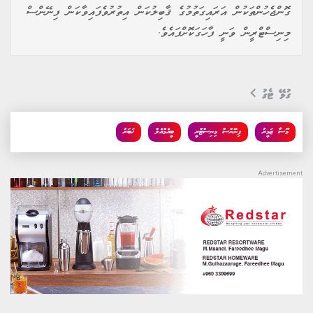
ގޮންޖެހުންތަކުން އަރައިގަތުމުގެ ޤާބިލުކަން އިތުރުވެފައިވާކަން ފިނޭންސް
މިނިސްޓްރީން ވަނީ ފާހަގަކޮށްފައެވެ.
ގުޅޭ ޓެގު
މޫސާ ޒަމީރު
ފިނޭންސް މިނިސްޓްރީ
ބީއެމްއެލް
ޚަބަރު