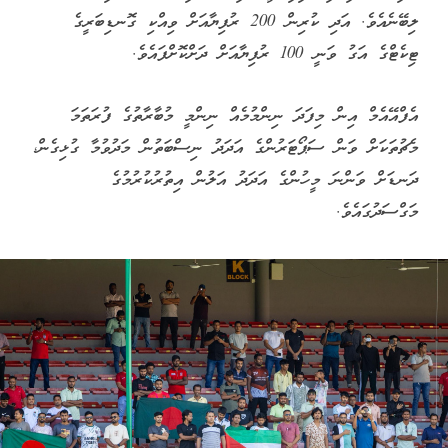
ލިބޭނެއެވެ. އަދި ކުރިން 200 ރުފިޔާއަށް ވިއްކި ގޮނޑިބަރީގެ
ޓިކެޓްގެ އަގު ވަނީ 100 ރުފިޔާއަށް ދަށްކޮށްފައެވެ.
އެފްއޭއެމް އިން މިފަދަ ނިންމުމެއް ނިންމީ މުބާރާތުގެ ފުރަތަމަ
މެޗުތަކަށް ވަން ސަޕޯޓަރުންގެ އަދަދު ނިސްބަތުން މަދުވުމާ ގުޅިގެން،
ދަނޑަށް ވަންނަ މީހުންގެ އަދަދު އަލުން އިތުރުކުރުމުގެ
މަގްސަދުގައެވެ.