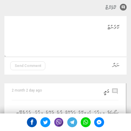
comment
ކޮމެންޓް
Send Comment
comment
އަލީ
2 month 2 day ago
ސޯސަލް މީޑިއާގަ ޑެއިލީކޮށް އަޕްޑޭޓް ވާން ޖެހޭނެ މިހާރު. އެހެންނޫނީ
މީހުންކަށް ނޭގޭނެ. ޓީވީން އެކަނީ އިސްތިހާރު ކުރިއަކަސް ނުވާނެ.