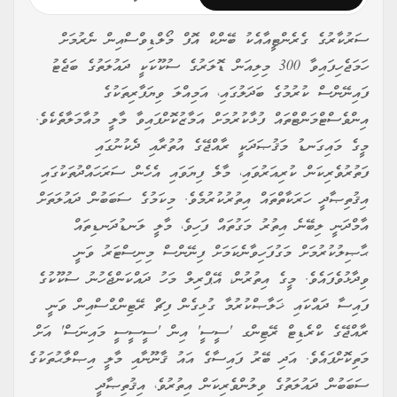
ސަރުކާރުގެ ގެރެންޓީއާއެކު ބޭންކް އޮފް މޯލްޑިވްސްއިން ނެރުމަށް
ހަމަޖެހިފައިވާ 300 މިލިއަން ޑޮލަރުގެ ސުކޫކަކީ ދައުލަތުގެ ބަޖެޓު
ފައިނޭންސް ކުރުމުގެ ބަދަލުގައި، އަމިއްލަ ވިޔަފާރިތަކުގެ
އިންވެސްޓްމަންޓްތައް ފުޅާކުރުމަށް އަމާޒުކޮށްފައިވާ މާލީ މުއާމަލާތެކެވެ.
މީގެ މައިގަނޑު މަޤުޞަދަކީ ރާއްޖޭގެ އުތުރާއި ދެކުނުގައި
ފަތުރުވެރިކަން ކުރިއަރުވައި، މާލެ ފިޔަވައި އެހެން ސަރަހައްދުތަކުގައި
އިޤުތިޞާދީ ހަރަކާތްތައް އިތުރުކުރުމެވެ. މިކަމުގެ ސަބަބުން ދައުލަތަށް
އާމްދަނީ ލިބޭނެ އިތުރު މަގުތައް ފަހިވެ، މާލީ ލަނޑުދަނޑިތައް
ޙާޞިލުކުރުމަށް މަގުފަހިވާނެކަމަށް ފިނޭންސް މިނިސްޓަރު ވަނީ
ވިދާޅުވެފައެވެ. މީގެ އިތުރުން، އޭޕްރިލް މަހު ދައްކަންޖެހުނު ސުކޫކުގެ
ފައިސާ ދައްކައި ޚަލާޞްކުރުމާ ގުޅިގެން ފިޗް ރޭޓިންގްސްއިން ވަނީ
ރާއްޖޭގެ ކްރެޑިޓް ރޭޓިންގ 'ސީސީ' އިން 'ސީސީސީ މައިނަސް' އަށް
މަތިކޮށްފައެވެ. އަދި ބޭރު ފައިސާގެ އައު ޤާނޫނާއި މާލީ އިޞްލާޙުތަކުގެ
ސަބަބުން ދައުލަތުގެ ވިލުންވެރިކަން އިތުރުވެ، އިޤުތިޞާދީ