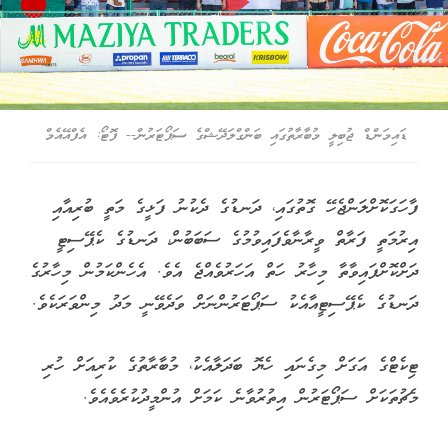
ޑައިމަންޑް ޖުބިލީ މުބާރާތުގައި ބަންގްލަދޭޝްގެ ސަޕޯޓަރުން-- ފޮޓޯ: އެފްއޭއެމް
ފާހަގަކޮށްލަންޖެހޭ ގޮތުގައި، ދަނޑުގެ ދެކުނު ފަޅީގެ މަތީ ބުރިއާއި
އިރުމަތީ ފަރާތް ވީރާނާވެފައިވުމުގެ ސަބަބުން، ދަނޑުގެ ކެޕޭސިޓީ
ދަށްކޮށްފައިވާތާ މިހާރު ހަތް އަހަރުވެއްޖެ އެވެ. އެހެންކަމުން މިހާރުގެ
ދަނޑުގެ ކެޕޭސިޓީއާއެކު ސަޕޯޓަރުންނަށް ވަދެވޭނީ މަދު މިންވަރަކެވެ.
ޓިކެޓްގެ އަގަށް މިގެނައި ހެޔޮ ބަދަލާއެކު، މުބާރާތުގެ ކުރިއަށް ހުރި
މެޗުތަކަށް ސަޕޯޓަރުން އިތުރުވާނެ ކަމަށް އުންމީދުކުރެވެއެވެ.