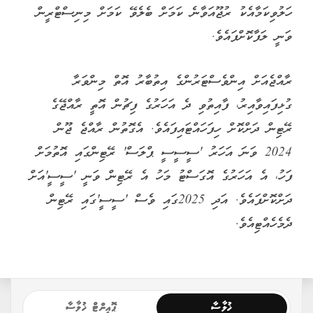
ހަލުވިކަމާއެކު ރުޖޫއަވާނެ ކަމަށް ބެލެވޭ ކަމަށް މިނިސްޓްރީން
ވަނީ ލަފާކޮށްފައެވެ.
ރާއްޖެއަށް އިންވެސްޓަރުންގެ އިތުބާރު އޮތް މިންވަރާ
ގުޅިފައިވާއިރު، ފާއިތުވި ދެ އަހަރުގެ ފިޗުން އޮތީ ރާއްޖޭގެ
ރޭޓިން ދަށްކޮށް ހިފަހައްޓައިފައެވެ. އެގޮތުން ރާއްޖެ ޖޫން
2024 ވަނަ އަހަރު 'ސީސީސީ ޕްލަސް' ރޭޓިންގައި އޮތުމަށް
ފަހު، އެ އަހަރުގެ އޮގަސްޓު މަހު އެ ރޭޓިން ވަނީ 'ސީސީ'އަށް
ދަށްކޮށްފައެވެ. އަދި 2025ގައި ވެސް 'ސީސީ'ގައި ރޭޓިން
ދެމެހެއްޓިއެވެ.
ޚުލާސާ
ޕޮއިންޓް ޚުލާސާ