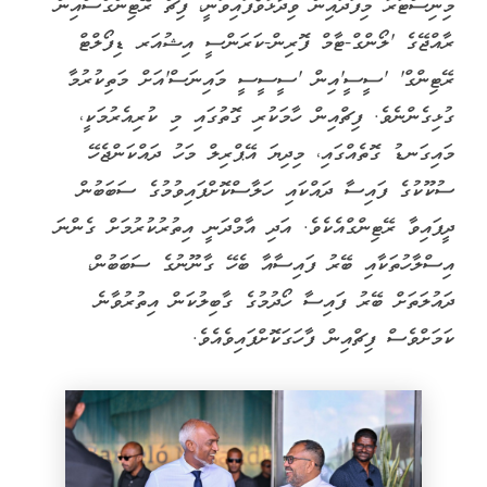
މިނިސްޓަރު މިފަދައިން ވިދާޅުވެފައިވަނީ، ފިޗް ރޭޓިންގްސްއިން
ރާއްޖޭގެ 'ލޯންގް-ޓާމް ފޮރިން-ކަރަންސީ އިޝުއަރ ޑިފޯލްޓް
ރޭޓިންގް' 'ސީސީ'އިން 'ސީސީސީ މައިނަސް'އަށް މަތިކުރުމާ
ގުޅިގެންނެވެ. ފިޗްއިން ހާމަކުރި ގޮތުގައި މި ކުރިއެރުމަކީ،
މައިގަނޑު ގޮތެއްގައި، މިދިޔަ އޭޕްރިލް މަހު ދައްކަންޖެހޭ
ސުކޫކުގެ ފައިސާ ދައްކައި ހަލާސްކޮށްފައިވުމުގެ ސަބަބުން
ދީފައިވާ ރޭޓިންގްއެކެވެ. އަދި އާމްދަނީ އިތުރުކުރުމަށް ގެންނަ
އިސްލާހުތަކާއި ބޭރު ފައިސާއާ ބެހޭ ގާނޫނުގެ ސަބަބުން،
ދައުލަތަށް ބޭރު ފައިސާ ހޯދުމުގެ ގާބިލުކަން އިތުރުވާނެ
ކަމަށްވެސް ފިޗްއިން ފާހަގަކޮށްފައިވެއެވެ.