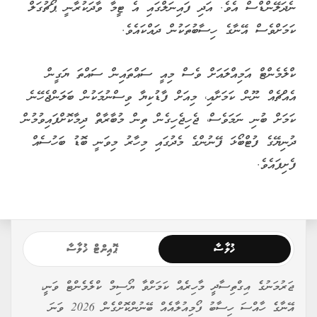
ނެދަލޭންޑްސް އެވެ. އަދި ފައިނަލްގައި އެ ޓީމާ ވާދަކުރާނީ ޕޯޗުގަލް
ކަމަށްވެސް އޭނާގެ ހިސާބުތަކުން ދައްކައެވެ.
ކްލެމެންޓް އަމިއްލައަށް ވެސް މިއީ ސައްތައިން ސައްތަ ޔަގީން
އެއްޗެއް ނޫން ކަމަށާއި، މިއަށް ފާޑުކިޔާ ވިސްނުމަކުން ބަލަންޖެހޭނެ
ކަމަށް ބުނި ނަމަވެސް، ޖެހިޖެހިގެން ތިން މުބާރާތް ދިމާކޮށްފައިވުމުން
ދުނިޔޭގެ ފުޓްބޯޅަ ފޭނުންގެ މެދުގައި މިހާރު މިވަނީ ބޮޑު ބަހުސެއް
ފެށިފައެވެ.
ޚުލާސާ
ޕޮއިންޓް ޚުލާސާ
ޖަރުމަނުގެ އިގްތިސާދީ މާހިރެއް ކަމަށްވާ ޔޯސިމް ކްލެމެންޓް ވަނީ،
އޭނާގެ ހާއްސަ ހިސާބު ފޯމިއުލާއެއް ބޭނުންކޮށްގެން 2026 ވަނަ