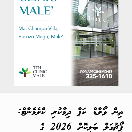
ތިން ވޯލްޑް ކަޕް ދިމާކުރި ކްލެމެންޓް:
ޕޯޗުގަލް ބަލިކޮށް 2026 ގެ