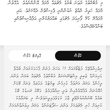
މި މުބާރާތުގެ ދެވަނަ ބުރުގެ މެޗުތައް މާދަމާ އޮންނާނެއެވެ. އެގޮތުން
މާދަމާ ހަވީރު ރާއްޖެ ނުކުންނާނީ ޕާކިސްތާނާ ދެކޮޅަށެވެ. އަދި
މާދަމާރޭ ކުޅޭ ފޯރިގަދަ މެޗުގައި ބައްދަލުކުރާނީ އަފްޣާނިސްތާނާއި
ބަންގްލަދޭޝްއެވެ.
ޚުލާސާ
ޕޮއިންޓް ޚުލާސާ
ދިވެހިރާއްޖޭގެ ފުޓްބޯޅައަށް 75 އަހަރު ފުރުން ފާހަގަކުރުމަށް ބާއްވާ
ޑައިމަންޑް ޖުބިލީ އިންޓަނޭޝަނަލް މުބާރާތުގެ މެޗުތައް ބަލަން ވަންނަ
މީހުންގެ އަދަދު މަދުވުމާ ގުޅިގެން، ޓިކެޓުގެ އަގުތައް ވަރަށް ބޮޑަށް
ހެޔޮކުރަން އެފްއޭއެމްއިން ވަނީ ނިންމާފައެވެ. ގަލޮޅު ދަނޑުގެ ބޮޑު
ބައެއް ބޭނުންނުކުރެވޭތީ ޖާގަ ކުޑަވެފައިވީނަމަވެސް، މި ބަދަލާއެކު
ކުރިއަށް ހުރި މެޗުތަކަށް ވަންނަ ސަޕޯޓަރުންގެ އަދަދު އިތުރުވާނެކަމަށް