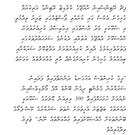
ފިޗް ރޭޓިންސްއިން ރާއްޖޭގެ ކްރެޑިޓް ރޭޓިންގް މަތިކުރުމާ
ގުޅިގެން އެކްސް ގައި ކުރެއްވި ޕޯސްޓެއްގައި ޒަމީރު ވިދާޅުވީ،
މި ސުކޫކަކީ މެދު ރާސްތާގައި އިގްތިޞާދު ކުރިއެރުވުމަށް،
ޚާއްސަކޮށް ރާއްޖޭގެ އުތުރާއި ދެކުނުގެ ސަރަހައްދުތަކުގައި
ފަތުރުވެރިކަމުގެ ދާއިރާ ކުރިއެރުވުމަށް އަމާޒުކޮށް ސަރުކާރާއި
ބީއެމްއެލް ގުޅިގެން ކުރިއަށްގެންދާ މާލީ މުއާމަލާތެއް ކަމަށެވެ.
"މީގެ ކުރިންވެސް އަޅުގަނޑު ދަންނަވާފައިވާ ފަދައިން،
ސަރުކާރުން ގެރެންޓީ ދީގެން ބޭންކް އޮފް މޯލްޑިވްސްއިން
ނެރުމަށް ހުށަހަޅާފައިވާ 300 މިލިއަން ޑޮލަރުގެ ސުކޫކަކީ
ދައުލަތުގެ ބަޖެޓަށް އެހީވުމަށް ނުވަތަ ސަރުކާރުގެ ކޭޝް-ފްލޯގެ
ބޭނުންތަކަށް ޚާއްސަކޮށްފައިވާ މުއާމަލާތެއް ނޫން،" ޒަމީރު
ވިދާޅުވިއެވެ.