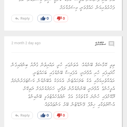
އެލް އަދި ޕެންޝަން އޮފީސް ހަލާކު ކޮށްލީ ސީދާ މިސަރުކާރު. އޭގެ
ފަޚުރުވެރިކަން ހައްޤުވަނީ މިސަރުކާރަށް
reply
thumb_up
thumb_down
Reply
0
0
comment
ސުކޫކުގެ
2 month 2 day ago
ތިއީ ކޮމާޝަލް ބޭންކެއް. އެތަނުގައި ހުރީ ރައްޔިތުން ގުދާރު ބިންދައިގެން
ހޯދައިފައި ހުރި އާމްދަނީ. އެފައިސާ ބޭންކުގައި ބަހައްޓަނީ
ރައްކާތެރިކަމާއި އެކު ބަލަހައްޓަން. އެކަމަކު އެބޭންކުން ކަސްޓަމަރުންނަށް
އެމީހުންގެ އާމްދަނީ ބޭނުންކުރާނެ ލަފާދީ، ޚަރަދުކުރުމަށް ދަތިކޮށް،
ދޫކޮށްފައި ހުންނަ ކާޑުތަކުގެ އަގު ނުދެމެހެއްޓުމަކީ ބޭންކިންގެ
އުސޫލުތަކާއި ޚިލާފު މޭންޑޭޓުން ބޭރު ކަންތައްތައް.
reply
thumb_up
thumb_down
Reply
0
0