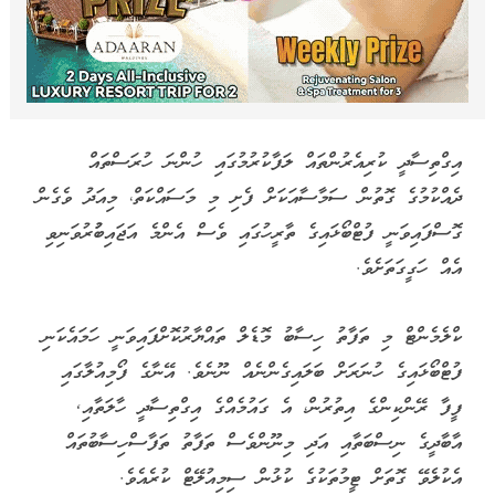
އިގްތިސާދީ ކުރިއެރުންތައް ލަފާކުރުމުގައި ހުންނަ ހުރަސްތައް
ދެއްކުމުގެ ގޮތުން ސަމާސާއަކަށް ފެށި މި މަސައްކަތް، މިއަދު ވެގެން
ގޮސްފައިވަނީ ފުޓްބޯޅައިގެ ތާރީހުގައި ވެސް އެންމެ އަޖައިބުުރުވަނިވި
އެއް ހަގީގަތަށެވެ.
ކްލެމެންޓް މި ތަފާތު ހިސާބު މޮޑެލް ތައްޔާރުކޮށްފައިވަނީ ހަމައެކަނި
ފުޓްބޯޅައިގެ ހުނަރަށް ބަލައިގެންނެއް ނޫނެވެ. އޭނާގެ ފޯމިއުލާގައި
ފީފާ ރޭންކިންގެ އިތުރުން، އެ ގައުމެއްގެ އިގްތިސާދީ ހާލަތާއި,
އާބާދީގެ ނިސްބަތާއި އަދި މިނޫންވެސް ތަފާތު ތަފާސްހިސާބުތައް
އެކުލެވޭ ގޮތަށް ޓީމުތަކުގެ ކުޅުން ސިމިއުލޭޓް ކުރެއެވެ.