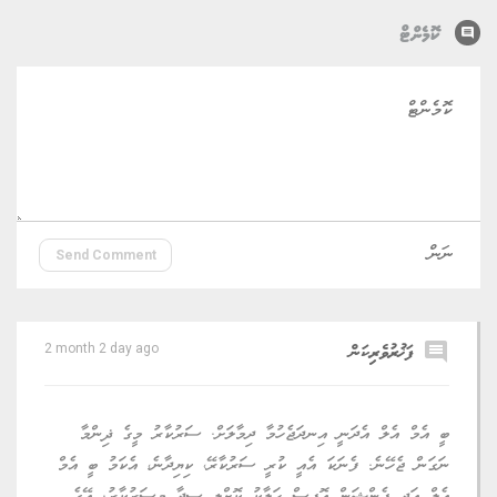
comment
ކޮމެންޓް
Send Comment
comment
ފަޚުރުވެރިކަން
2 month 2 day ago
ބީ އެމް އެލް އެދަނީ އިނދަޖެހުމާ ދިމާލަށް. ސަރުކާރު މީގެ ޛިންމާ
ނަގަން ޖެހޭނެ. ފެނަކަ އެއީ ކުރީ ސަރުކާރޭ، ކިޔިދާނެ، އެކަމު ބީ އެމް