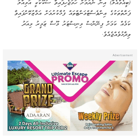
(ބީއެމްއެލް) އިން ނެރުމަށް ހަމަޖެހިފައިވާ ސުކޫކަކީ އަމިއްލަ
ފަރާތްތަކުގެ އިންވެސްޓްމަންޓްތައް ފުޅާކުރުމަށް އަމާޒުކޮށްފައިވާ
ކަމެއް ކަމަށް ފިނޭންސް މިނިސްޓަރު މޫސާ ޒަމީރު މިއަދު
ވިދާޅުވެއްޖެއެވެ.