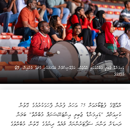
ޑައިމަންޑް ޖުބިލީ މުބާރާތުގައި ރާއްޖެއާއި އަފްޢާނިސްތާން ބައްދަލުކުރި މެޗުގެ ތެރެއިން-- ފޮޓޯ:
އެފްއޭއެމް
ރާއްޖޭގެ ފުޓްބޯޅައަށް 75 އަހަރު ފުރުން ފާހަގަކުރުމުގެ ގޮތުން
ކުރިއަށްދާ "ޑައިމަންޑް ޖުބިލީ އިންޓަނޭޝަނަލް މުބާރާތް" ބަލަން
ދަނޑަށް ވަންނަ ސަޕޯޓަރުންނަށް ލުޔެއް ދިނުމުގެ ގޮތުން، މުބާރާތުގެ