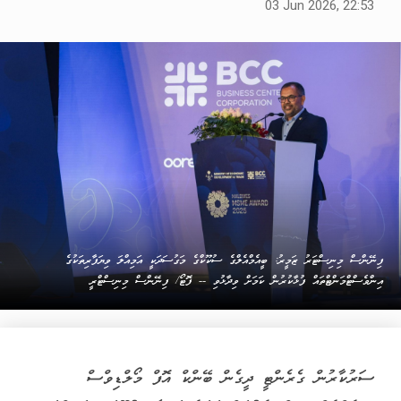
03 Jun 2026, 22:53
ފިނޭންސް މިނިސްޓަރު ޒަމީރު: ބީއެމްއެލްގެ ސުކޫކްގެ މަގުސަދަކީ އަމިއްލަ ވިޔަފާރިތަކުގެ
އިންވެސްޓްމަންޓްތައް ފުޅާކުރުން ކަމަށް ވިދާޅުވި -- ފޮޓޯ/ ފިނޭންސް މިނިސްޓްރީ
ސަރުކާރުން ގެރެންޓީ ދީގެން ބޭންކް އޮފް މޯލްޑިވްސް