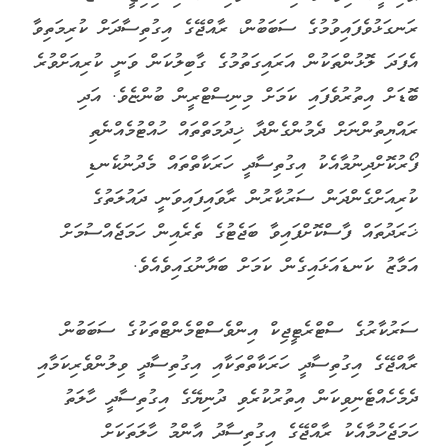
ރަނގަޅުވެފައިވުމުގެ ސަބަބުން، ރާއްޖޭގެ އިގުތިސާދަށް ކުރިމަތިވާ
އެފަދަ ލޮޅުންތަކުން އަރައިގަތުމުގެ ގާބިލުކަން ވަނީ ކުރިއަށްވުރެ
ބޮޑަށް އިތުރުވެފައި ކަމަށް މިނިސްޓްރީން ބުންޏެވެ. އަދި
ރައްޔިތުންނަށް ދެމުންގެންދާ ޚިދުމަތްތައް ހުއްޓުމެއްނެތި
ފޯރުކޮށްދިނުމާއެކު އިގުތިސާދީ ހަރަކާތްތައް މެދުނުކެނޑި
ކުރިއަށްގެންދަން ސަރުކާރުން ރާވައިފައިވަނީ ދައުލަތުގެ
ޚަރަދުތައް ފާސްކޮށްފައިވާ ބަޖެޓުގެ ތެރެއިން ހަމަޖެއްސުމަށް
އަމާޒު ކަނޑައަޅައިގެން ކަމަށް ބަޔާނުގައިވެއެވެ.
ސަރުކާރުގެ ސްޓްރެޓީޖިކް އިންވެސްޓްމެންޓްތަކުގެ ސަބަބުން
ރާއްޖޭގެ އިގުތިސާދީ ހަރަކާތްތަކާއި އިގުތިސާދީ ވިލުންވެރިކަމާއި
ދެމެހެއްޓެނިވިކަން އިތުރުކުރެވި ދުނިޔޭގެ އިގުތިސާދީ ހާލަތު
ހަމަޖެހުމާއެކު ރާއްޖޭގެ އިގުތިސާދު އާންމު ހާލަތަކަށް