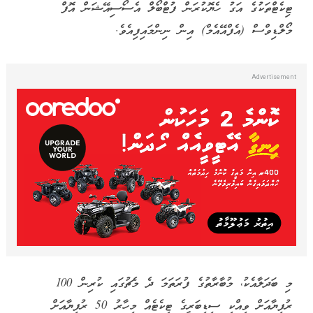
ޓިކެޓްތަކުގެ އަގު ހެޔޮކުރަން ފުޓްބޯލް އެސޯސިއޭޝަން އޮފް
މޯލްޑިވްސް (އެފްއޭއެމް) އިން ނިންމައިފިއެވެ.
މި ބަދަލާއެކު، މުބާރާތުގެ ފުރަތަމަ ދެ މެޗުގައި ކުރިން 100
ރުފިޔާއަށް ވިއްކި ސިޑިބަރީގެ ޓިކެޓެއް މިހާރު 50 ރުފިޔާއަށް