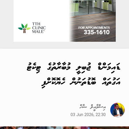
ޑައިމަންޑް ޖުބިލީ މުބާރާތުގެ ޓިކެޓު
އަގުތައް ބޮޑުތަނުން ހެޔޮކޮށްފި
އިސްމާއީލް ޝާހް
03 Jun 2026, 22:30