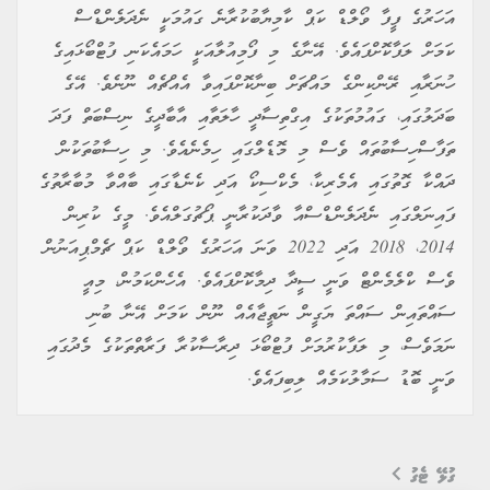
އަހަރުގެ ފީފާ ވޯލްޑް ކަޕް ކާމިޔާބުކުރާނެ ގައުމަކީ ނެދަލެންޑްސް
ކަމަށް ލަފާކޮށްފައެވެ. އޭނާގެ މި ފޯމިއުލާއަކީ ހަމައެކަނި ފުޓްބޯޅައިގެ
ހުނަރާއި ރޭންކިންގެ މައްޗަށް ބިނާކޮށްފައިވާ އެއްޗެއް ނޫނެވެ. އޭގެ
ބަދަލުގައި، ގައުމުތަކުގެ އިގްތިސާދީ ހާލަތާއި އާބާދީގެ ނިސްބަތް ފަދަ
ތަފާސްހިސާބުތައް ވެސް މި މޮޑެލްގައި ހިމެނެއެވެ. މި ހިސާބުތަކުން
ދައްކާ ގޮތުގައި އެމެރިކާ، މެކްސިކޯ އަދި ކެނެޑާގައި ބާއްވާ މުބާރާތުގެ
ފައިނަލްގައި ނެދަލެންޑްސްއާ ވާދަކުރާނީ ޕޯޗުގަލްއެވެ. މީގެ ކުރިން
2014، 2018 އަދި 2022 ވަނަ އަހަރުގެ ވޯލްޑް ކަޕް ޗެމްޕިއަނުން
ވެސް ކްލެމެންޓް ވަނީ ސީދާ ދިމާކޮށްފައެވެ. އެހެންކަމުން، މިއީ
ސައްތައިން ސައްތަ ޔަގީން ނަތީޖާއެއް ނޫން ކަމަށް އޭނާ ބުނި
ނަމަވެސް، މި ލަފާކުރުމަށް ފުޓްބޯޅަ ދިރާސާކުރާ ފަރާތްތަކުގެ މެދުގައި
ވަނީ ބޮޑު ސަމާލުކަމެއް ލިބިފައެވެ.
ގުޅޭ ޓެގު