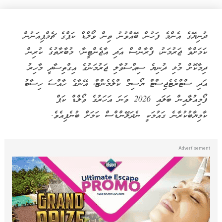
ދުނިޔޭގެ އެންމެ ފަހުން ބޭއްވުނު ތިން ވޯލްޑް ކަޕްގެ ޗެމްޕިއަނުން
ކަމަށްވާ ޖަރުމަނު، ފްރާންސް އަދި އާޖެންޓީނާ, މުބާރާތުގެ ކުރިން
ދިމާކޮށް މުޅި ދުނިޔެ ސިއްސުވާލި ޖަރުމަނުގެ އިގްތިސާދީ މާހިރު
އަދި ސްޓްރެޓެޖިސްޓް ޔޯސިމް ކްލެމެންޓް، އޭނާގެ ހާއްސަ ހިސާބު
ފޯމިއުލާއިން ބަލައި 2026 ވަނަ އަހަރުގެ ވޯލްޑް ކަޕް
ކާމިޔާބުކުރާނެ ގައުމަކީ ނެދަލޭންޑްސް ކަމަށް ބުނެފިއެވެ.