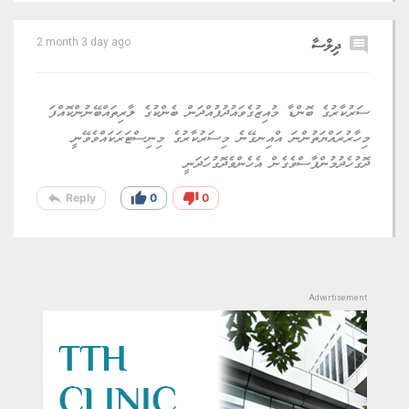
comment
ދިލްސާ
2 month 3 day ago
ސަރުކާރުގެ ބޮންޑާ މުއިޒުގެވައުދުފުއްދަން ބެންކުގެ ލާރިތައްބޭނުންކޮއްފަ
މިހާރުރައްޔަތުންނަ އްއިނގޭނެ މިސަރުކާރުގެ މިނިސްޓަރަކައްވެވޭނީ
ދޮގުހެދުމުންފާސްވެގެން އެހެންވެދޮގުހަދަނީ
reply
thumb_up
thumb_down
Reply
0
0