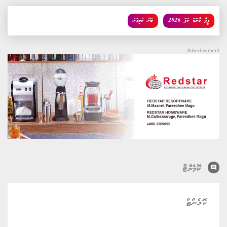
ފީފާ ވޯލްޑް ކަޕް 2026
ބޭރު ކުޅިވަރު
comment
ކޮމެންޓް