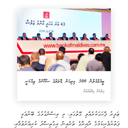
ބީއެމްއެލުން 300 މިލިއަން ޑޮލަރުގެ ސުކޫކެއް ވިއްކަނީ
އިތުރަށް ވިދާޅުވުމަށް
ޒަމީރު ފާހަގަކުރެއްވި ގޮތުގައި، މި އިސްނެގުމުގެ ބޭނުމަކީ
ފަތުރުވެރިކަމުގެ ދާއިރާގެ ތެރެއިން އިގްތިޞާދު ކުރިއެރުވުމާއި،