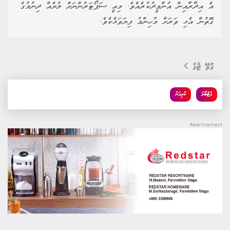
އެ އިދާރާއިން އުންމީދުކުރެއެވެ. މިއީ ސަޕޯޓަރުންނަށް ލުޔެއް ދިނުމުގެ
ގޮތުން އެޅި ވަރަށް މުހިންމު ފިޔަވަޅެކެވެ.
ގުޅޭ ޓެގު
ފުޓްބޯޅަ
ކުޅިވަރު