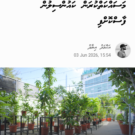
މަސައްކަތްކުރަން ކައުންސިލުން
ފާސްކޮށްފި
އަޙްމަދު އިޔާދު
03 Jun 2026, 15:54