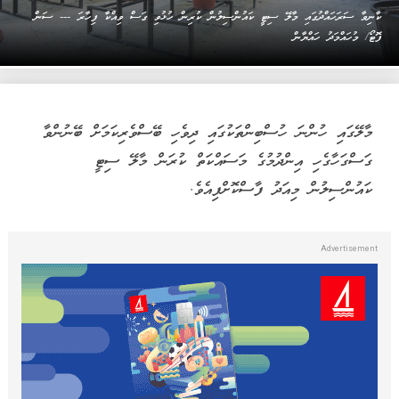
ކާނިވާ ސަރަހައްދުގައި މާލޭ ސިޓީ ކައުންސިލުން ކުރިން ހުޅުވި ގަސް ވިއްކާ ފިހާރަ --- ސަން
ފޮޓޯ/ މުހައްމަދު ހައްޔާން
މާލޭގައި ހުންނަ ހުސްބިންތަކުގައި ދިވެހި ބޭސްވެރިކަމަށް ބޭނުންވާ
ގަސްގަހާގެހި އިންދުމުގެ މަސައްކަތް ކުރަން މާލޭ ސިޓީ
ކައުންސިލުން މިއަދު ފާސްކޮށްފިއެވެ.