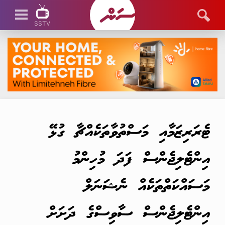
SSTV
SSTV LIVE
ޓެރަރިޒަމާއި މަސްތުވާތަކެއްޗާ ގުޅޭ
އިންޓެލިޖެންސް ފަދަ މުހިންމު
މަސައްކަތްތަކެއް ނެޝަނަލް
އިންޓެލިޖެންސް ސާވިސްގެ ދަށަށް