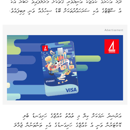
ދޮޅު އަހަރުގެ ކުއްޖަކު އަނިޔާވެރި ގޮތަކަށް މަރާލާފައިވާ ޚަބަރާ އެކު
އެ ސްޓޭޓްގެ އެކި ސަރަހައްދުތަކަށް ބޮޑު ސިހުމެއް ވަނީ ލިބިފައެވެ.
އަރުޝިދު ނަމަކަށް ކިޔާ މި ތުއްތު ކުއްޖާގެ ހަށިގަނޑު ބެލި
ޑޮކްޓަރުން ވަނީ އެ ކުއްޖާގެ ހަށިގަނޑުގެ އެކި ތަންތަނުން ޖުމްލަ