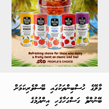
މާލޭގެ ހުސްބިންތަކުގައި ބޭސްވެރިކަމަށް
ބޭނުންވާ ގަސްގަހާގެހި އިންދުމުގެ