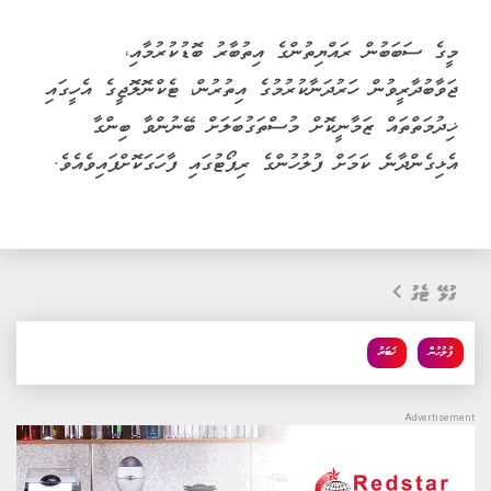
މީގެ ސަބަބުން ރައްޔިތުންގެ އިތުބާރު ބޮޑުކުރުމާއި،
ޖަވާބުދާރީވުން ހަރުދަނާކުރުމުގެ އިތުރުން، ޓެކްނޮލޮޖީގެ އެހީގައި
ޚިދުމަތްތައް ޒަމާނީކޮށް މުސްތަގުބަލަށް ބޭނުންވާ ބިންގާ
އެޅިގެންދާނެ ކަމަށް ފުލުހުންގެ ރިޕޯޓުގައި ފާހަގަކޮށްފައިވެއެވެ.
ގުޅޭ ޓެގު
ފުލުހުން
ޚަބަރު