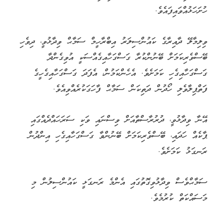
ހުށަހަޅުއްވައިފައެވެ.
ވިލިމާލޭ ދާއިރާގެ ކައުންސިލަރު އިބްރާހީމް ސަމާޙް ވިދާޅުވީ، ދިވެހި
ބޭސްވެރިކަމަށް ބޭނުންކުރާ ގަސްގަހާއިގެއްސަކީ އުވިގެންދާ
ގަސްގަހާއިގެހި ކަމަށެވެ. އެހެންކަމުން، އެފަދަ ގަސްގަހާއިގެހީގެ
ފަތްޕިލާވެލި ހޯދުން ދަތިކަން ސަމާޙް ފާހަގަކުރެއްވިއެވެ.
އޭނާ ވިދާޅުވީ، ދުރުރާސްތާއަށް ވިސްނައި ވަކި ސަރަހައްދެއްގައި
ޕާކެއް ހަދައި، ބޭސްވެރިކަމަށް ބޭނުންވާ ގަސްގަހާއިގެހި އިންދުން
ރަނގަޅު ކަމަށެވެ.
ސަމާޙްވެސް ވިދާޅުވިގޮތުގައި އެންމެ ރަނގަޅީ ކައުންސިލުން މި
މަސައްކަތް ކުރުމެވެ.