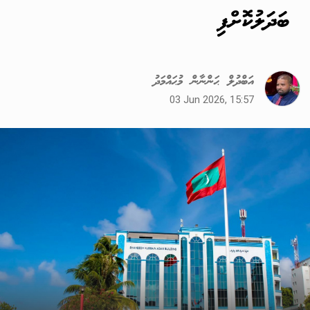
ބަދަލުކޮށްފި
އަބްދުލް ޙަންނާން މުޙައްމަދު
03 Jun 2026, 15:57