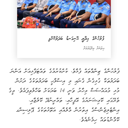
ފުލުހުންގެ އިދާރީ އޮނިގަނޑު ބަދަލުކޮށްފި
އިތުރަށް ވިދާޅުވުމަށް
ފުލުހުންގެ ޒިންމާތައް ފުޅާވެ، ކުށްކުރުމުގެ ވައްޓަފާޅިއަށް އަންނަ
ބަދަލުތަކާ ގުޅިގެން ގެނައި މި އިސްލާހީ ބަދަލުތަކުގެ ދަށުން
މުޅި މުއައްސަސާ މިހާރު ވަނީ 14 ބަޔަކަށް ބަހާލެވިފައެވެ. މީގެ
ތެރޭގައި ކޮމިޝަނަރުގެ އޮފީހާއި، ތަމްރީނުދޭ ކޮލެޖާއި،
އިންޓެލިޖެންސްގެ އިތުރުން މާލެއާއި އަތޮޅުތަކުގެ ޕޮލިސިންގ
ކޮމާންޑުތައް ހިމެނެއެވެ.