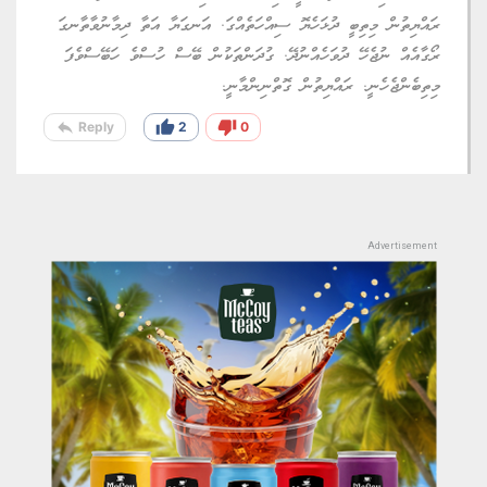
ރައްޔިތުން މިތިބީ ދުޅަހެޔޮ ސިއްހަތެއްގަ. އަނގަޔާ އަތާ ދިމާނުވާތާނގަ
ރޯގާއެއް ނުޖެހޭ ދުވަހެއްނުދޭ. ގުދަންތަކުން ބޭސް ހުސްވެ ހަބޭސްވެފަ
މިތިބެންޖެހެނީ. ރައްޔިތުން ގޮތްނިންމާނީ.
reply
thumb_up
thumb_down
Reply
2
0