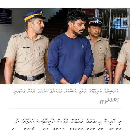
އަރުޝިދަށް އަނިޔާކޮށް މަރާލި އަޝްކަރު ފުލުހުންގެ ބެލުމުގެ ދަށަށް ގެންދަނީ--
ފޮޓޯ/އެންޑީޓީވީ
މި ހާދިސާ ހިނގުމުގެ މަހެއްހާ ދުވަސް ކުރިންވެސް ކުއްޖާގެ ދެ