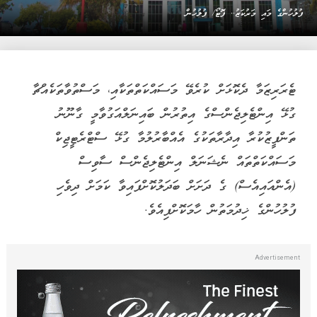
ފުލުހުންގެ މައި މަރުކަޒު.. ފޮޓޯ/ ފުލުހުން
ޓެރަރިޒަމާ ދެކޮޅަށް ކުރެވޭ މަސައްކަތްތަކާއި، މަސްތުވާތަކެއްޗާ
ގުޅޭ އިންޓެލިޖެންސްގެ އިތުރުން ބައިނަލްއަގުވާމީ ގާނޫނު
ތަންފީޒުކުރާ އިދާރާތަކުގެ އެއްބާރުލުމާ ގުޅޭ ސްޓްރެޓީޖިކް
މަސައްކަތްތައް ނެޝަނަލް އިންޓެލިޖެންސް ސާވިސް
(އެންއައިއެސް) ގެ ދަށަށް ބަދަލުކޮށްފައިވާ ކަމަށް ދިވެހި
ފުލުހުންގެ ޚިދުމަތުން ހާމަކޮށްފިއެވެ.