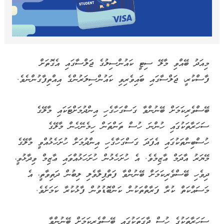
މިއަދު ބޭއްވި މާލޭ ސިޓީ ކައުންސިލުގެ ޖަލްސާގައި އެގޮތަށް
ފާސްކުރީ، ޖަލްސާގައި ބައިވެރިވި ކައުންސިލަރުންގެ އިއްތިފާގުންނެވެ.
ބޭސްވެރިކަމަށް ބޭނުންވާ ގަސްގަހާގެހި އިންދުމަށްޓަކައި މާލޭގެ
ސަހަރާތަކުގައި ހުންނަ ހުސް ތަންތަން ހިމެނޭހެން މާލޭގެ
ހުސްބިންތަކުގައި އެފަދަ ގަސްގަހާގެހި އިންދުމަށް ހުށަހެޅުއްވީ މާލޭގެ
މޭޔަރު އާދަމް ޢާޒިމެވެ. އެ ހުށަހެޅުން ހުށަހަޅުއްވައި ޢާޒިމް ވިދާޅުވީ،
ދިވެހި ބޭސްވެރިކަމަށް ބޭނުންވާ ފަތްޕިލާވެލި ލިބުން ދަތިވާތީ، އެ
މަސައްކަތް ކުރާ ފަރާތްތަކުން ކަންބޮޑުވުން ފާޅުކުރާ ކަމަށެވެ.
ސަހަރާތަކުގެ ހުސް ޖާގަތަކުގައި ބޭސްވެރިކަމަށް ބޭނުންވާ