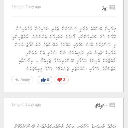
comment
ޒިފް
2 month 2 day ago
ދިވެހިން ބޭސްކޮއް އުޅެނީ ގަސްގަހުން ތަކެތި ނަގައިގެން މުގުރައިގެން
އޭގެން ގުޅަ ހަދައިގެންނާއި ލޯޝަން ހަދައިގެން އެހެންނުން. ރާއްޖޭއިންވީ
މި ގަސްތަކުން ބޭސް ހަދާފައި ހަބޭހަށް އެބޭސްތަށް އެކުސްޕޯޓު ކުރަން
އެމެރިކާ ޗައިނާ އަދި ރަޝިޔާއަށް. ދެން ސުރުޚީ އަށް އަރަންވީ
ރާއްޖެއަށް ބައިނަލް އަގުވާމީ ބޭސްވެރިކަމުގެ ޖަމިއްޔާގއ ރިޔާސަތާއި
ޚަޒާންދާރު މަގާމާއި ސެކުރެޓެރީ ޖެނެރަލްގެ މަގާމު ލިބިއްޖެކަން.
reply
thumb_up
thumb_down
Reply
0
2
comment
ޝަމިއްޓެ
2 month 2 day ago
އަނެއް ލާރިގަނޑު ތަޅާލަނީ. މިހާރު ޅެންވެރިކަމުންވެސް ބޭސްފަރުވާކޮށް