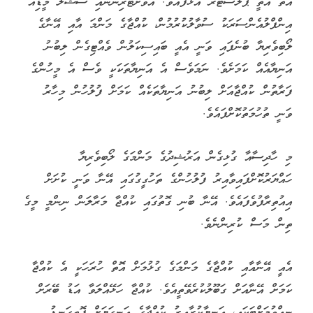
އަތް އޮތީ ޕްލާސްޓަރު އަޅާފައެވެ. އަވަށްޓެރިންނާއި ސޯޝަލް މީޑިއާ
އިންފްލުއެންސަރަކު ސުވާލުކުރުމުން، ކުއްޖާގެ މަންމަ އާއި އޭނާގެ
ލޯބިވެރިޔާ ބުނެފައި ވަނީ އެއީ ބައިސިކަލުން ވެއްޓިގެން ލިބުނު
އަނިޔާއެއް ކަމަށެވެ. ނަމަވެސް އެ އަނިޔާތަކަކީ ވެސް އެ މީހުންގެ
ފަރާތުން ކުއްޖާއަށް ލިބުނު އަނިޔާތަކެއް ކަމަށް ފުލުހުން މިހާރު
ވަނީ ތުހުމަތުކޮށްފައެވެ.
މި ހާދިސާއާ ގުޅިގެން އަރުޝިދުގެ މަންމަގެ ލޯބިވެރިޔާ
ހައްޔަރުކޮށްފައިވާއިރު ފުލުހުންގެ ތަހުގީގުގައި އޭނާ ވަނީ ކުށަށް
އިއުތިރާފުވެފައެވެ. އޭނާ ބުނި ގޮތުގައި ކުއްޖާ މަރާލަން ނިންމީ މީގެ
ތިން މަސް ކުރިންނެވެ.
އެއީ އޭނާއާއި ކުއްޖާގެ މަންމަގެ ގުޅުމަށް އޮތް ހުރަހަކީ އެ ކުއްޖާ
ކަމަށް އޭނާއަށް ގަބޫލުކުރެވޭތީއެވެ. ކުއްޖާ ހަޅޭއްލަވާ އަޑު ބޭރަށް
ނީއްވުމަށްޓަކައި، އަނިޔާކުރާއިރު ކުއްޖާގެ އަނގަޔަށް ފޮތިގަނޑު