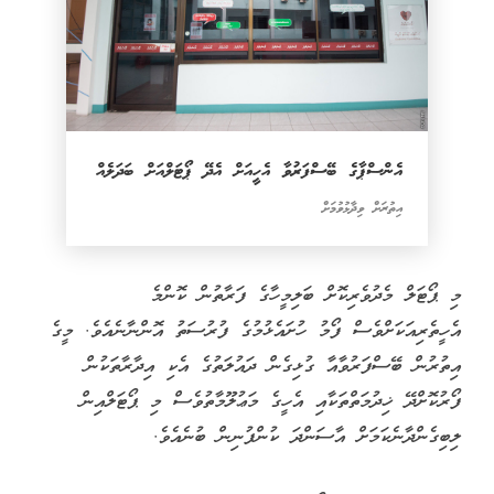
އެންސްޕާގެ ބޭސްފަރުވާ އެހީއަށް އެދޭ ޕޯޓަލްއަށް ބަދަލެއް
އިތުރަށް ވިދާޅުވުމަށް
މި ޕޯޓަލް މެދުވެރިކޮށް ބަލިމީހާގެ ފަރާތުން ކޮންމެ
އެހީތެރިއަކަށްވެސް ފޯމު ހުށައެޅުމުގެ ފުރުސަތު އޮންނާނެއެވެ. މީގެ
އިތުރުން ބޭސްފަރުވާއާ ގުޅިގެން ދައުލަތުގެ އެކި އިދާރާތަކުން
ފޯރުކޮށްދޭ ޚިދުމަތްތަކާއި އެހީގެ މަޢުލޫމާތުވެސް މި ޕޯޓަލްއިން
ލިބިގެންދާނެކަމަށް އާސަންދަ ކުންފުނިން ބުނެއެވެ.