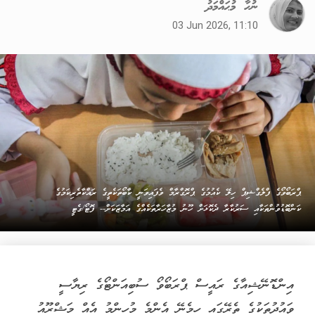
ނުހާ މުޙައްމަދު
03 Jun 2026, 11:10
ޕްރަބޯވޯގެ ފްލެގްޝިޕް ހިލޭ ކެއުމުގެ ޕްރޮގްރާމް ވެފައިވަނީ ކާބޯތަކެތީގެ ރައްކާތެރިކަމުގެ
ކަންބޮޑުވުންތަކާއި ސަރުކާރާ ދެކޮޅަށް ހޫނު މުޒާހަރާތަކެއްގެ އަމާޒަކަށް-- ފޮޓޯ/ގެޓީ
އިންޑޮނޭޝިއާގެ ރައީސް ޕްރަބޯވޯ ސުބިއަންޓޯގެ ރިޔާސީ
ވައުދުތަކުގެ ތެރޭގައި ހިމެނޭ އެންމެ މުހިންމު އެއް މަޝްރޫއު