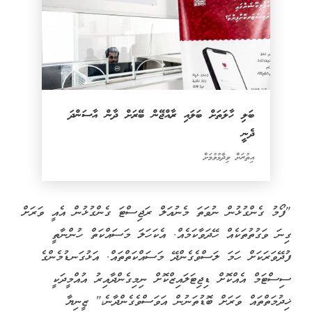
ބަލި ހާލަތަށް ބަލައި ރާއްޖޭން ބޭރަށް ދާން އާސަންދަ
ދެނީ
އިތުރަށް ވިދާޅުވުމަށް
"ފޯމު ގެންގުޅުން ނުވަތަ މެނުއަލް ރަޖިސްޓަ ގެންގުޅުން އެއީ ވަރަށް
ގިނަ ވަގުތުތަކެއް ހޭދަވާކަމެއް. އެކަހަލަ މަސައްކަތް ހުންނާތީ
ފުދޭވަރަކަށް ހަމަ ލަސްވެގެންދޭ މަސައްކަތްތައް. އަޅުގަނޑުމެންގެ
ސިސްޓަމް އެއްކޮށް ޑިޖިޓަލައިޒްކޮށް ނިމިގެންދާއިރު އުއްމީދަކީ
ޚިދުމަތްތައް ވަރަށް ބޮޑުތަނުން އަވަސްވެގެންދާނެ،" ޒީނިޔާ