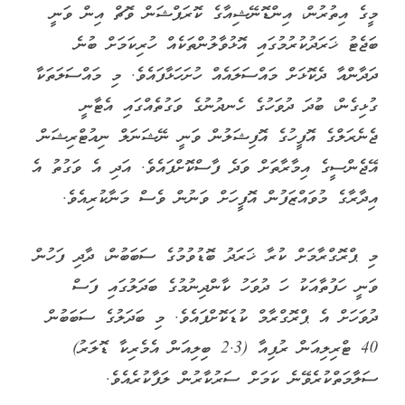
މީގެ އިތުރުން، އިންޑޮނޭޝިއާގެ ކޮރަޕްޝަން ވޮޗް އިން ވަނީ
ބަޖެޓު ޚަރަދުކުރުމުގައި އޮޅުވާލުންތަކެއް ހުރިކަމަށް ބުނެ
ދަދާންއާ ދެކޮޅަށް މައްސަލައެއް ހުށަހަޅާފައެވެ. މި މައްސަލަތަކާ
ގުޅިގެން، ބުދަ ދުވަހުގެ ހެނދުނުގެ ވަގުތެއްގައި އެޓާނީ
ޖެނެރަލްގެ އޮފީހުގެ އޮފިޝަލުން ވަނީ ނޭޝަނަލް ނިއުޓްރިޝަން
އޭޖެންސީގެ އިމާރާތަށް ވަދެ ފާސްކޮށްފައެވެ. އަދި އެ ވަގުތު އެ
އިދާރާގެ މުވައްޒަފުން އޮފީހަށް ވަނުން ވެސް މަނާކުރިއެވެ.
މި ޕްރޮގްރާމަށް ކުރާ ޚަރަދު ބޮޑުވުމުގެ ސަބަބުން، ދާދި ފަހުން
ވަނީ ހަފުތާއަކު ހަ ދުވަހު ކާންދިނުމުގެ ބަދަލުގައި ފަސް
ދުވަހަށް އެ ޕްރޮގްރާމް ކުޑަކޮށްފައެވެ. މި ބަދަލުގެ ސަބަބުން
40 ޓްރިލިއަން ރުޕިއާ (2.3 ބިލިއަން އެމެރިކާ ޑޮލަރު)
ސަލާމަތްކުރެވޭނެ ކަމަށް ސަރުކާރުން ލަފާކުރެއެވެ.