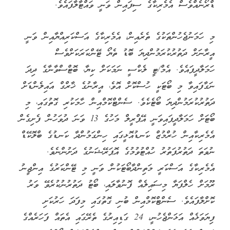
ޑްރޯނެއްވެސް އެމެރިކާގެ ސިފައިން ވަނީ ވައްޓާލާފައެވެ.
މި ހަމަނުޖެހުންތަކުގެ ތެރެއިން، އެމެރިކާގެ އަސްކަރިއްޔާއިން ވަނީ
އީރާނަށް ދަތުރުކުރަމުންދިޔަ ބޮޑު ތެޔޯ ޓޭންކަރަކަށްވެސް
ހަމަލާދީފައެވެ. އެމް/ޓީ ލެކްސީ ނަމަކަށް ކިޔާ، ބޮޓްސްވާނާގެ ދިދަ
ނަގާފައިވާ މި ބޯޓަކީ ހުސްކޮށް އޮވެ، އީރާނުގެ ޚާރްގް އައިލެންޑަށް
ދަތުރުކުރަމުންދިޔަ ބޯޓެކެވެ. ސެންޓްކޮމްއިން ހާމަކުރި ގޮތުގައި، މި
ބޯޓަށް ހަމަލާދީފައިވަނީ އޭޕްރީލް މަހުގެ 13 ވަނަ ދުވަހުން ފެށިގެން
އެމެރިކާއިން ހުރްމުޒް ކަނޑުއޮޅީގައި ހިންގަމުންދާ ކަނޑުގެ ބްލޮކޭޑް
ނުވަތަ ދަތުރުފަތުރު ހުއްޓުވުމުގެ އޮޕަރޭޝަނުގެ ދަށުންނެވެ.
އެމެރިކާގެ އަސްކަރީ މަތިންދާބޯޓަކުން ވަނީ މި ޓޭންކަރުގެ އިންޖީނު
ރޫމަށް ހެލްފަޔާ މިސައިލެއް ފޮނުވާލައި، ބޯޓު ދަތުރުނުކުރެވޭ ވަރު
ކޮށްލާފައެވެ. ސެންޓްކޮމްއިން ބުނި ގޮތުގައި މިފަދަ ހަރުކަށި
ފިޔަވަޅެއް އަޅަންޖެހުނީ، 24 ގަޑިއިރުގެ ތެރޭގައި އެތައް ފަހަރެއްގެ