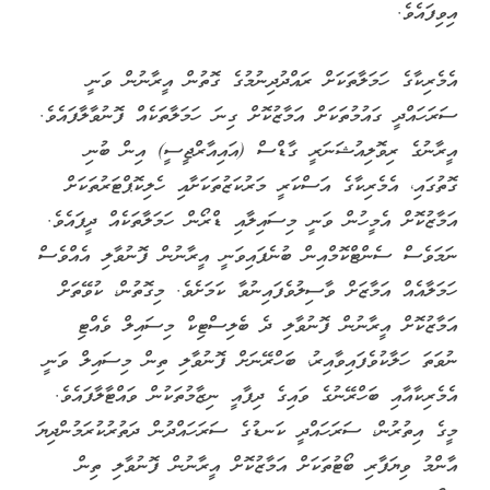
އިވިފައެވެ.
އެމެރިކާގެ ހަމަލާތަކަށް ރައްދުދިނުމުގެ ގޮތުން އީރާނުން ވަނީ
ސަރަހައްދީ ގައުމުތަކަށް އަމާޒުކޮށް ގިނަ ހަމަލާތަކެއް ފޮނުވާލާފައެވެ.
އީރާނުގެ ރިވޮލިއުޝަނަރީ ގާޑްސް (އައިއާރްޖީސީ) އިން ބުނި
ގޮތުގައި، އެމެރިކާގެ އަސްކަރީ މަރުކަޒުތަކަށާއި ހެލިކޮޕްޓަރުތަކަށް
އަމާޒުކޮށް އެމީހުން ވަނީ މިސައިލާއި ޑްރޯން ހަމަލާތަކެއް ދީފައެވެ.
ނަމަވެސް ސެންޓްކޮމްއިން ބުނެފައިވަނީ އީރާނުން ފޮނުވާލި އެއްވެސް
ހަމަލާއެއް އަމާޒަށް ވާސިލުވެފައިނުވާ ކަމަށެވެ. މިގޮތުން، ކުވޭތަށް
އަމާޒުކޮށް އީރާނުން ފޮނުވާލި ދެ ބެލިސްޓިކް މިސައިލް ވެއްޓި
ނުވަތަ ހަލާކުވެފައިވާއިރު، ބަހްރޭނަށް ފޮނުވާލި ތިން މިސައިލް ވަނީ
އެމެރިކާއާއި ބަހްރޭނުގެ ވައިގެ ދިފާއީ ނިޒާމުތަކުން ވައްޓާލާފައެވެ.
މީގެ އިތުރުން، ސަރަހައްދީ ކަނޑުގެ ސަރަހައްދުން ދަތުރުކުރަމުންދިޔަ
އާންމު ވިޔަފާރި ބޯޓުތަކަށް އަމާޒުކޮށް އީރާނުން ފޮނުވާލި ތިން