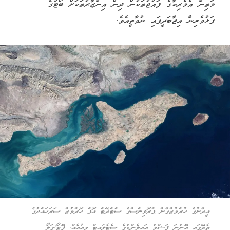
މަތިން އެމެރިކާގެ ފައުޖުތަކުން ދިން އިންޒާރުތަކަށް ބޯޓުގެ
ފަޅުވެރިން އިޖާބަދީފައި ނުވާތީއެވެ.
އީރާނުގެ ހުރްމުޒްގާން ޕްރޮވިންސްގެ ސްޓްރޭޓް އޮފް ހޮރްމުޒް ސަރަހައްދުގެ
ތެރޭގައި އޮންނަ ޤަޝްމް އައިލެންޑްގެ ސެޓެލައިޓް ވިއުއެއް. ފޮޓޯ/ގަލޯ