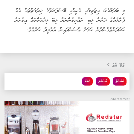
މި ބަދަލާއެކު، އިޖުތިމާޢީ އެހީއާއި ބޭސްފަރުވާގެ ޚިދުމަތްތައް އެއް
ފުރާޅެއްގެ ދަށުން ލިބި، ރައްޔިތުންނަށް ލިބޭ ޚިދުމަތްތައް އިތުރަށް
ހަރުދަނާވެގެންދާނެ ކަމަށް އާސަންދައިން އުއްމީދު ކުރެއެވެ.
ގުޅޭ ޓެގު
އެންސްޕާ
އާސަންދަ
ޚަބަރު