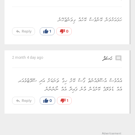
ހަމައަޅުވަން ކޮންމެސް ކޮހެއް ގިވަންޖެހޭނެ
reply
thumb_up
thumb_down
Reply
1
0
comment
ހަސަދު
2 month 4 day ago
އެއްވެސް އުސޫލެއްނެތް ގޯސް ކޮށް ހިގާ ތަނަކަށް އަދި ސޮވޮޓްވެއަރ
އެއް ޑެވެލޮޕް ކޮށްގެން ވާނެ ފައިދާ އެއް ނޯންނާނެ
reply
thumb_up
thumb_down
Reply
0
1