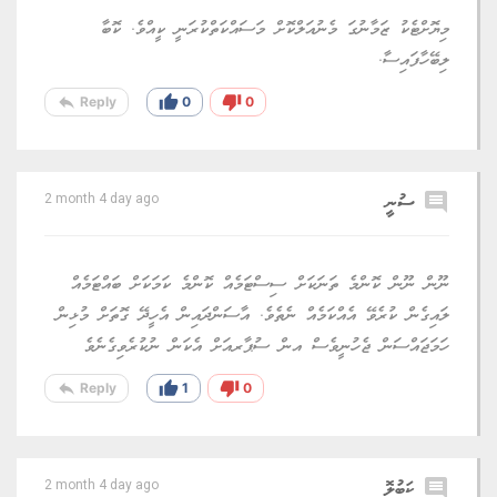
މިޔޮށްޓެކު ޒަމާނުގަ މެނުއަލްކޮށް މަސައްކަތްކުރަނީ ކީއްވެ. ކޮބާ
ލިބޭހާފައިސާ.
reply
thumb_up
thumb_down
Reply
0
0
comment
ސުނީ
2 month 4 day ago
ނޫން ނޫން ކޮންމެ ތަނަކަށް ސިސްޓަމެއް ކޮންމެ ކަމަކަށް ބައްޓަމެއް
ލައިގެން ކުރެވޭ އެއްކަމެއް ނެތެވެ. އާސަންދައިން އެހީދޭ ގޮތަށް މުޅިން
ހަމަޖައްސަން ޖެހުނީވެސް އން ސުޕާރއަށް އެކަން ނުކުރެވިގެނެވެ
reply
thumb_up
thumb_down
Reply
1
0
comment
ކަބުލޮ
2 month 4 day ago