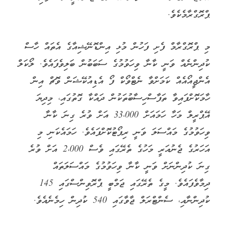
ޕްރޮގްރާމެކެވެ.
މި ޕްރޮގްރާމް ފެށި ފަހުން މުޅި އިންޑޮނޭޝިއާގެ އެތައް ހާސް
ކުދިންނެއް ވަނީ ކާނާ ވިހަވުމުގެ ސަބަބުން ބަލިވެފައެވެ. ލޯކަލް
އެންޖީއޯއެއް ކަމަށްވާ ނެޓްވޯކް ފޯ އެޑިއުކޭޝަން ވޮޗް އިން
ހާމަކޮށްފައިވާ ތަފާސްހިސާބުތަކުން ދައްކާ ގޮތުގައި، މިދިޔަ
އޭޕްރީލް މަހާ ހަމައަށް 33،000 އަށް ވުރެ ގިނަ ކާނާ
ވިހަވުމުގެ މައްސަލަ ވަނީ ރިޕޯޓުކޮށްފައެވެ. ހަމައެކަނި މި
އަހަރުގެ ޖެނުއަރީ މަހުގެ ތެރޭގައި ވެސް 2،000 އަށް ވުރެ
ގިނަ ކުދިންނަށް ވަނީ ކާނާ ވިހަވުމުގެ މައްސަލަތައް
ދިމާވެފައެވެ. މީގެ ތެރޭގައި ޖަމްބީ ޕްރޮވިންސްގައި 145
ކުދިންނާއި، ސެންޓްރަލް ޖާވާގައި 540 ކުދިން ހިމެނެއެވެ.