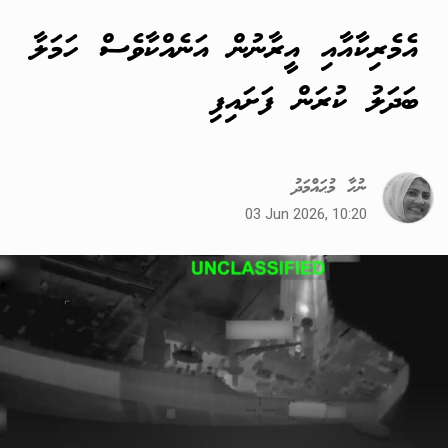
އެމެރިކާއާއި އީރާނުން އަނެއްކާވެސް ހަމަލާ
ބަދަލު ކުރަން ފަށައިފި
ނުހާ މުޙައްމަދު
03 Jun 2026, 10:20