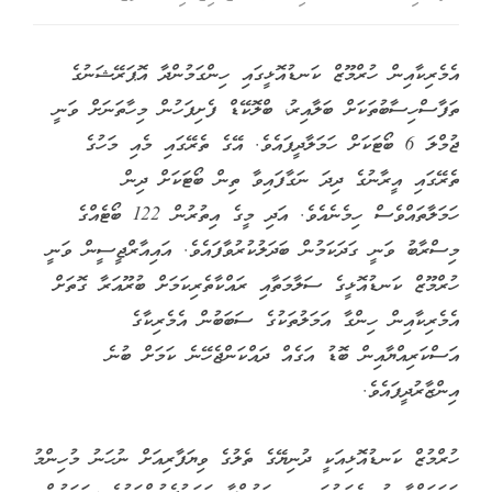
އެމެރިކާއިން ހުރްމޫޒް ކަނޑުއޮޅީގައި ހިންގަމުންދާ އޮޕަރޭޝަނުގެ
ތަފާސްހިސާބުތަކަށް ބަލާއިރު، ބްލޮކޭޑް ފެށިފަހުން މިހާތަނަށް ވަނީ
ޖުމްލަ 6 ބޯޓަކަށް ހަމަލާދީފައެވެ. އޭގެ ތެރޭގައި މެއި މަހުގެ
ތެރޭގައި އީރާނުގެ ދިދަ ނަގާފައިވާ ތިން ބޯޓަކަށް ދިން
ހަމަލާތައްވެސް ހިމެނެއެވެ. އަދި މީގެ އިތުރުން 122 ބޯޓެއްގެ
މިސްރާބު ވަނީ ގަދަކަމުން ބަދަލުކުރުވާފައެވެ. އައިއާރްޖީސީން ވަނީ
ހުރްމޫޒް ކަނޑުއޮޅީގެ ސަލާމަތާއި ރައްކާތެރިކަމަށް ބުރޫއަރާ ގޮތަށް
އެމެރިކާއިން ހިންގާ އަމަލުތަކުގެ ސަބަބުން އެމެރިކާގެ
އަސްކަރިއްޔާއިން ބޮޑު އަގެއް ދައްކަންޖެހޭނެ ކަމަށް ބުނެ
އިންޒާރުދީފައެވެ.
ހުރްމުޒް ކަނޑުއޮޅިއަކީ ދުނިޔޭގެ ތެލުގެ ވިޔަފާރިއަށް ނުހަނު މުހިންމު