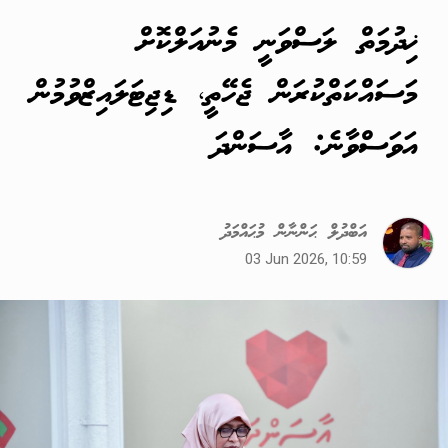
ޚިދުމަތް ލަސްވަނީ މެނުއަލްކޮށް
މަސައްކަތްކުރަން ޖެހޭތީ، ޑިޖިޓަލައިޒްވުމުން
އަވަސްވާނެ: އާސަންދަ
އަބްދުލް ޙަންނާން މުޙައްމަދު
03 Jun 2026, 10:59