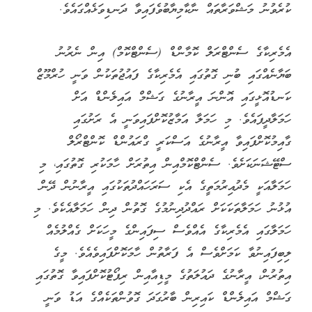
ކުރެވުނު މަޝްވަރާތައް ނާކާމިޔާބުވެފައިވާ ދަނޑިވަޅެއްގައެވެ.
އެމެރިކާގެ ސެންޓްރަލް ކޮމާންޑް (ސެންޓްކޮމް) އިން ނެރުނު
ބަޔާނެއްގައި ބުނި ގޮތުގައި އެމެރިކާގެ ފައުޖުތަކުން ވަނީ ހުރްމޫޒް
ކަނޑުއޮޅީގައި އޮންނަ އީރާނުގެ ގަޝްމް އައިލެންޑް އަށް
ހަމަލާދީފައެވެ. މި ހަމަލާ އަމާޒުކޮށްފައިވަނީ އެ ރަށުގައި
ގާއިމުކޮށްފައިވާ އީރާނުގެ އަސްކަރީ ގްރައުންޑް ކޮންޓްރޯލް
ސްޓޭޝަނަކަށެވެ. ސެންޓްކޮމްއިން އިތުރަށް ހާމަކުރި ގޮތުގައި، މި
ހަމަލާއަކީ މެދުއިރުމަތީގެ އެކި ސަރަހައްދުތަކުގައި އީރާނުން ދޭން
އުޅުނު ހަމަލާތަކަކަށް ރައްދުދިނުމުގެ ގޮތުން ދިން ހަމަލާއެކެވެ. މި
ހަމަލާގައި އެމެރިކާގެ އެއްވެސް ސިފައިންގެ މީހަކަށް ގެއްލުމެއް
ލިބިފައިނުވާ ކަމަށްވެސް އެ ފަރާތުން ހާމަކޮށްފައިވެއެވެ. މީގެ
އިތުރުން، އީރާނުގެ ދައުލަތުގެ މީޑިއާއިން ރިޕޯޓުކޮށްފައިވާ ގޮތުގައި
ގަޝްމް އައިލެންޑް ކައިރިން ބާރުގަދަ ގޮވުންތަކެއްގެ އަޑު ވަނީ