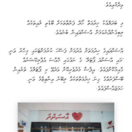
ވިދާޅުވިއެވެ.
މި ބަދަލާއެކު ޚިދުމަތް ހޯދާ ފަރާތްތަކަށް ބޮޑެތި ލުއިތަކެއް
ލިބިގެންދާނެކަމަށް އާސަންދައިން ބުނެއެވެ.
އާސަންދައިގެ ޚިދުމަތަށް އެދުމަށް ފަސޭހަ ކުރުމަށްޓަކައި މިހާރު ވަނީ
'މައި އާސަންދަ ޕޯޓަލް' ގެ ނަމުގައި ޚާއްސަ އެޕްލިކޭޝަނެއް
ގާއިމުކޮށްފައެވެ. އީފާސް މެދުވެރިކޮށް ވަދެވޭ މި ޕޯޓަލްގެ ތެރެއިން
ބޭސްފަރުވާގެ ގިނަ ޚިދުމަތްތަކެއް ލިބޭނެ އިންތިޒާމު ވަނީ
ހަމަޖައްސާފައެވެ.