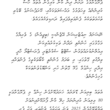
ޕްރޮގްރާމުގެ ދަށުން ދިން ކާނާ ކައިގެން އެތައް ހާސް
ކުދިންނެއް ވިހަވުމުގެ މައްސަލަތަކަކާއި، ކޮރަޕްޝަނުގެ ބޮޑެތި
ތުހުމަތުތަކެއް ފެންމަތިވެފައިވާ ދަނޑިވަޅެއްގައެވެ.
ނޭޝަނަލް ނިއުޓްރިޝަން އޭޖެންސީ (ބީޖީއެން) ގެ ވެރިޔާގެ
މަގާމުގައި ހުންނެވި ދަދާން ވަކިކުރެއްވިކަން
އިއުލާނުކުރައްވަމުން، ސްޓޭޓް ސެކްރެޓަރީ ޕްރަސެޓްޔޯ ހާދީ
ވިދާޅުވި ގޮތުގައި، މި ބަދަލު ގެންނެވީ ކާބޯތަކެތީގެ ފެންވަރާއި
އިދާރީ ހިންގުމާ ގުޅޭ ގޮތުން ހުރި ކަންބޮޑުވުންތަކަކާ
ގުޅިގެންނެވެ.
އެތައް ބިލިއަން ޑޮލަރެއް ޚަރަދުކޮށްގެން ހިންގާ މި ޕްރޮގްރާމަކީ
80 މިލިއަން ކުދިންނަށް ހިލޭ ކާނާ ފޯރުކޮށްދިނުމަށް
އަމާޒުކޮށްގެން 2025 ވަނަ އަހަރުގެ ޖެނުއަރީ މަހު ފެށި