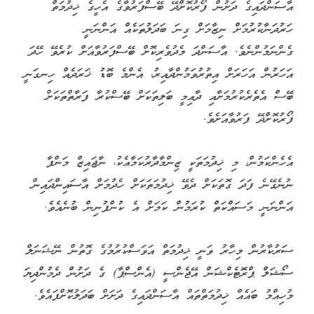
އާސަންދައިގެ ދަށުން ފޯރުކޮށްދޭ ބޭސްފަރުވާގެ އެހީގެ ޚިދުމަތް
ހަރުދަނާކުރުމަށް ނިޒާމަށް ގިނަ ބަދަލުތަކެއް އަންނަނީ
ގެންނަމުންނެވެ. އާސަންދަ މެދުވެރިކޮށް ބޭސްފަރުވާއަށް ކުރެވޭ ހޭދަ
އަހަރުން އަހަރަށް އިތުރުވަމުންދާއިރު، އެންމެ ބޮޑު ޚަރަދެއް ހިނގަނީ
ބޭސް އެތެރެކުރުމަށާއި ދާއިމީ ބަލިތަކަށް ބޭސްކުރާ ފަރާތްތަކަށް
ފޯރުކޮށްދޭ ފަރުވާއަށެވެ.
އެހެންކަމުން، މި ޚިދުމަތަކީ ޒިންމާދާރުކަމާއެކު، ނާޖައިޒް މަންފާ
ނުނެގޭނެ ފަދަ ގޮތަކަށް ދެވޭ ޚިދުމަތަކަށް ހެދުމަށް އާސައިންދައިން
އަންނަނީ މަސައްކަތް ކުރަމުން ކަމަށް އެ ކުންފުނިން ބުނެއެވެ.
ސަރުކާރުން މިހާރު ވަނީ ޚިދުމަތް އަވަސްކުރުމުގެ ގޮތުން ނޭޝަނަލް
ސޯޝަލް ޕްރޮޓެކްޝަން އޭޖެންސީ (އެންސްޕާ) ގެ ދަށުން ދެމުންދިޔަ
މުހިއްމު ބައެއް ޚިދުމަތްތައް އާސަންދައިގެ ދަށަށް ބަދަލުކޮށްފައެވެ.