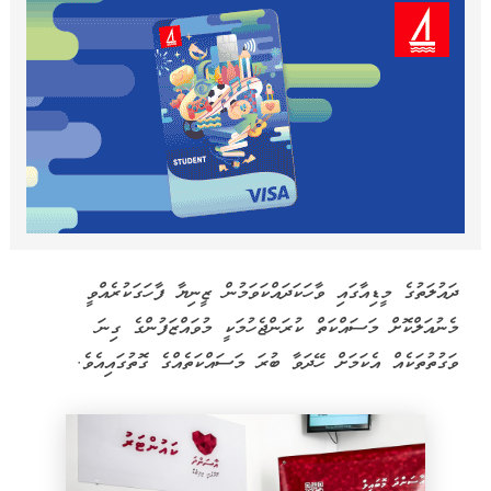
ދައުލަތުގެ މީޑިއާގައި ވާހަކަދައްކަވަމުން ޒީނިޔާ ފާހަގަކުރެއްވީ
މެނުއަލްކޮށް މަސައްކަތް ކުރަންޖެހުމަކީ މުވައްޒަފުންގެ ގިނަ
ވަގުތުތަކެއް އެކަމަށް ހޭދަވާ ބުރަ މަސައްކަތެއްގެ ގޮތުގައިއެވެ.