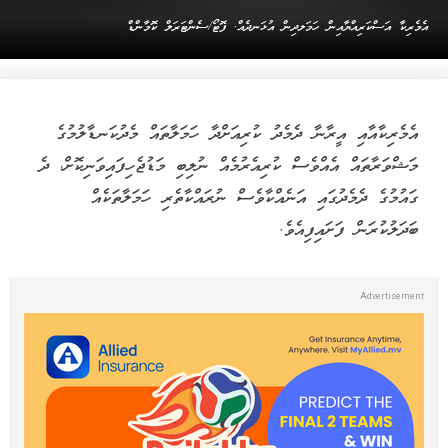
އެމެރިކާ އަސްކަރިއްޔާއިން ހަމަލދިން އުޅަނދެއް. ފޮޓޯ/ސެންޓަރަލް ކޮމާންޑް
އެމެރިކާއާއި އީރާނާ ދެމެދު ކުރިއަށްދާ ހަމަލާތައް މެދުކަނޑާލުމުގެ
މަޝްވަރާތައް އެއްވެސް ކުރިއެރުމެއް ނުލިބި މަޑުޖެހިފައިވަނިކޮށް، ދެ
ގައުމުގެ ދެމެދުގައި އަނެއްކާވެސް ނުރައްކާތެރި ހަމަލާތަކެއް
ބަދަލުކުރަން ފަށައިފިއެވެ.