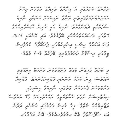
ދަދާންގެ ބަދަލުގައި އެ އިދާރާގެ ވެރިޔާގެ މަގާމަށް މިހާރު
އައްޔަންކުރައްވާފައިވަނީ އޭނާގެ ނައިބަކަށް ހުންނެވި ނާނިކް
ސުދަރްޔާތީ ދެޔަންގްއެވެ. ނާނިކް އަކީ ކުރިން ނޫސްވެރިއެއްގެ
ގޮތުގައި މަސައްކަތްކުރެއްވި ބޭފުޅެކެވެ. އަދި އޭނާއަކީ 2024
ވަނަ އަހަރުގެ ރިޔާސީ އިންތިހާބުގައި ޕްރަބޯވޯގެ ކެމްޕެއިން
ޓީމުގައި އިސްކޮށް ހަރަކާތްތެރިވި ބޭފުޅެއް ވެސް މެއެވެ.
މި ބަދަލާ ގުޅިގެން ބައެއް ފަރާތްތަކުން މަރުހަބާ ކިޔާފައިވީ
ނަމަވެސް، ގިނަ ބަޔަކު އަންނަނީ ފާޑުކިޔަމުންނެވެ. ފާޑުކިޔާ
ފަރާތްތަކުން ފާހަގަކުރާ ގޮތުގައި، ނާނިކްގެ ކިބައިގައި
ނިއުޓްރިޝަން ނުވަތަ ކާބޯތަކެތީގެ ރައްކާތެރިކަމާ ގުޅޭ އެއްވެސް
ތަޖުރިބާއެއް ނެތެވެ. މީގެ ކުރިން މަގާމުގައި ހުންނެވި ދަދާން
އަކީ ސޫފާސޫތްޕާ ބެހޭ އިލްމުވެރިއެކެވެ. އޭނާ މަގާމުގައި