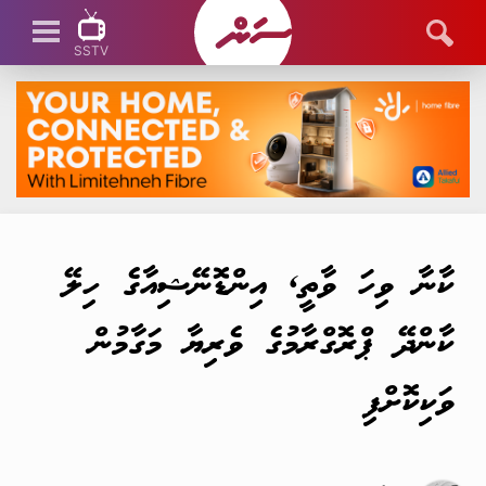
SSTV
SSTV LIVE
ކާނާ ވިހަ ވާތީ, އިންޑޮނޭޝިއާގެ ހިލޭ
ކާންދޭ ޕްރޮގްރާމުގެ ވެރިޔާ މަގާމުން
ވަކިކޮށްފި