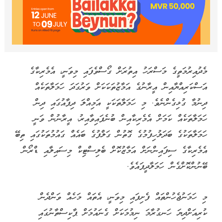
މެދުއިރުމަތީގެ މަސްރަހު އިތުރަށް ގޯސްވެފައި މިވަނީ، އެމެރިކާގެ
އަސްކަރިއްޔާއިން އީރާނުގެ އަމާޒުތަކަކަށް ވަރުގަދަ ހަމަލާތަކެއް
ދިނުމާ ގުޅިގެންނެވެ. މި ހަމަލާތަކަކީ އަމިއްލަ ދިފާއުގައި ދިން
ހަމަލާތަކެއް ކަމަށް އެމެރިކާއިން ބުނެފައިވާއިރު، އީރާނުން ވަނީ
ހަމަލާތަކުގެ ބަދަލުހިފުމުގެ ގޮތުން ގަލްފުގެ ބައެއް ގައުމުތަކުގައި ތިބޭ
އެމެރިކާގެ ސިފައިންނަށް އަމާޒުކޮށް ބެލިސްޓިކް މިސައިލާއި ޑްރޯން
ބޭނުންކޮށްގެން ހަމަލާދީފައެވެ.
މި ހަމަނުޖެހުންތައް ފެށިފައި މިވަނީ، އެތައް މަހެއް ވަންދެން
ކުރިއަށްދިޔަ ހަނގުރާމަ ނިމުމަކަށް ގެނައުމަށް ޕާކިސްތާނުގައި