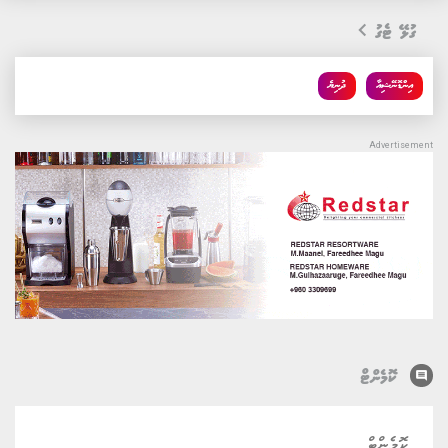
ގުޅޭ ޓެގު
އިންޑޮނޭޝިއާ
ދުނިޔެ
comment
ކޮމެންޓް