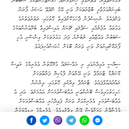
މަގަކަށްވާއިރު، އެތަނުގައި ހިނގަމުންދާ ހަމަނުޖެހުންތަކުގެ ސަބަބުން
ބައިނަލްއަގުވާމީ ބާޒާރުތަކަށް ވަނީ އޭގެ ނޭދެވޭ އަސަރު ފޯރަން
ފަށާފައެވެ. ޔުނިސެފުން ފާހަގަކޮށްފައިވާ ގޮތުގައި، ދަތުރުފަތުރުގެ
އަގުތައް އުފުލުމާއި ސަޕްލައި ޗޭނަށް އައިސްފައިވާ ބުރޫއެރުންތަކުގެ
ސަބަބުން ޣައްޒާއާއި ލުބުނާނު ފަދަ ގައުމުތަކަށް އިންސާނީ އެހީ
ފޯރުކޮށްދިނުމަށް ވަނީ ވަރަށް ބޮޑަށް ހުރަސްއެޅިފައެވެ.
ސިޔާސީ މައިދާނުގައި މި މައްސަލައާ ގުޅޭގޮތުން އެމެރިކާގެ ރައީސް
ޑޮނަލްޑް ޓްރަމްޕް ވަނީ އޭނާއަށް ފާޑުކިޔާ ފަރާތްތަކަށް
ރައްދުދެއްވާފައެވެ. ޓްރަމްޕް ވިދާޅުވި ގޮތުގައި، އީރާނުން
ހަގީގަތުގައިވެސް ބޭނުންވަނީ އެއްބަސްވުމަކަށް އައުމަށެވެ. އަދި އެ
އެއްބަސްވުމަކީ އެމެރިކާއަށް ވަރަށް ފައިދާހުރި އެއްބަސްވުމަކަށް
ވެގެންދާނެ ކަމަށްވެސް އޭނާ ވިދާޅުވިއެވެ. އެމެރިކާގެ މީޑިއާތަކުން
ރިޕޯޓުކޮށްފައިވާ ގޮތުގައި، ސުލްހައިގެ އެއްބަސްވުމުގެ ދެލިކޮޕީއަށް