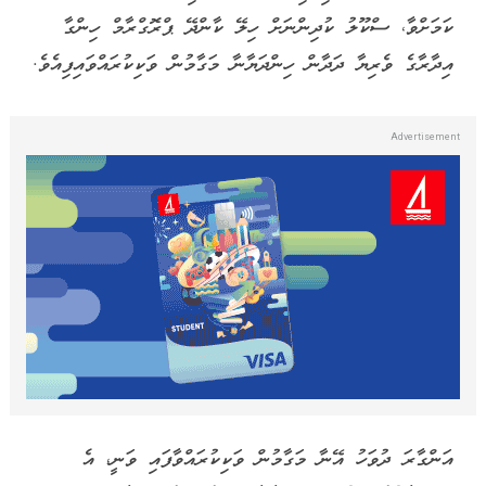
ކަމަށްވާ، ސްކޫލު ކުދިންނަށް ހިލޭ ކާންދޭ ޕްރޮގްރާމް ހިންގާ
އިދާރާގެ ވެރިޔާ ދަދާން ހިންދަޔާނާ މަގާމުން ވަކިކުރައްވައިފިއެވެ.
އަންގާރަ ދުވަހު އޭނާ މަގާމުން ވަކިކުރައްވާފައި ވަނީ، އެ