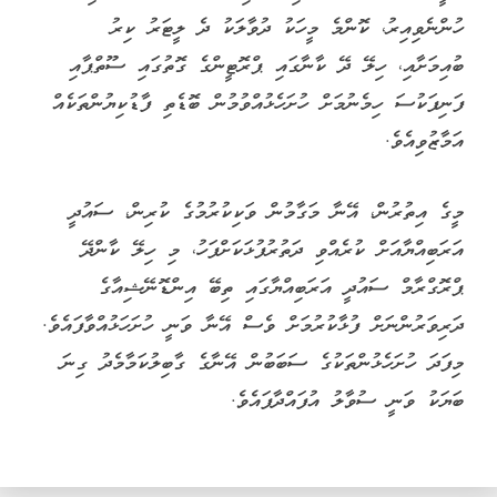
ހުންނެވިއިރު، ކޮންމެ މީހަކު ދުވާލަކު ދެ ލީޓަރު ކިރު
ބުއިމަށާއި، ހިލޭ ދޭ ކާނާގައި ޕްރޮޓީންގެ ގޮތުގައި ސޫތްޕާއި
ފަނިފަކުސަ ހިމެނުމަށް ހުށަހެޅުއްވުމުން ބޮޑެތި ފާޑުކިޔުންތަކެއް
އަމާޒުވިއެވެ.
މީގެ އިތުރުން، އޭނާ މަގާމުން ވަކިކުރުމުގެ ކުރިން، ސައުދީ
އަރަބިއްޔާއަށް ކުރެއްވި ދަތުރުފުޅަކަށްފަހު، މި ހިލޭ ކާންދޭ
ޕްރޮގްރާމް ސައުދީ އަރަބިއްޔާގައި ތިބޭ އިންޑޮނޭޝިއާގެ
ދަރިވަރުންނަށް ފުޅާކުރުމަށް ވެސް އޭނާ ވަނީ ހުށަހަޅުއްވާފައެވެ.
މިފަދަ ހުށަހެޅުންތަކުގެ ސަބަބުން އޭނާގެ ގާބިލުކަމާމެދު ގިނަ
ބަޔަކު ވަނީ ސުވާލު އުފައްދާފައެވެ.