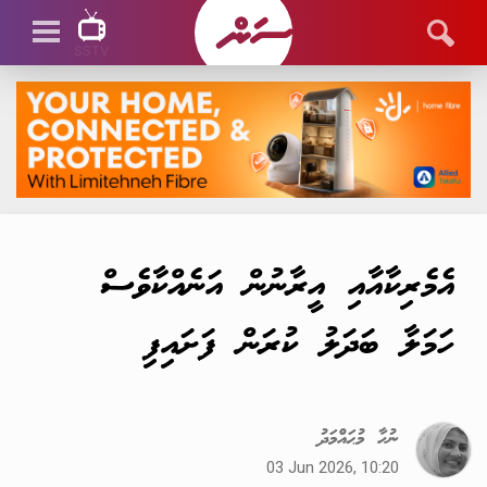
SSTV
SSTV LIVE
އެމެރިކާއާއި އީރާނުން އަނެއްކާވެސް
ހަމަލާ ބަދަލު ކުރަން ފަށައިފި
ނުހާ މުޙައްމަދު
03 Jun 2026, 10:20