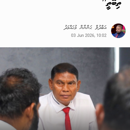
ތިބޭތީ"
އަބްދުލް ޙަންނާން މުޙައްމަދު
03 Jun 2026, 10:02