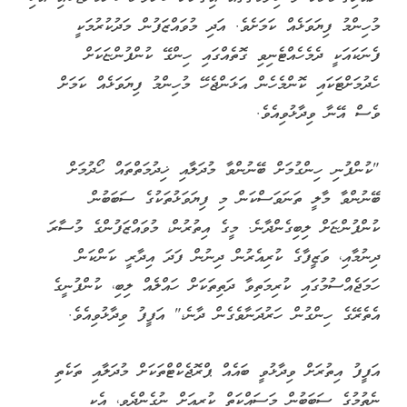
މުހިންމު ފިޔަވަޅެއް ކަމަށެވެ. އަދި މުވައްޒަފުން މަދުކުރުމަކީ
ފެނަކައަކީ ދެމެހެއްޓެނިވި ގޮތެއްގައި ހިންގޭ ކުންފުންޏަކަށް
ހެދުމަށްޓަކައި ކޮންމެހެން އަޅަންޖެހޭ މުހިންމު ފިޔަވަޅެއް ކަމަށް
ވެސް އޭނާ ވިދާޅުވިއެވެ.
"ކުންފުނި ހިންގުމަށް ބޭނުންވާ މުދަލާއި ޚިދުމަތްތައް ހޯދުމަށް
ބޭނުންވާ މާލީ ތަނަވަސްކަން މި ފިޔަވަޅުތަކުގެ ސަބަބުން
ކުންފުންޏަށް ލިބިގެންދާނެ. މީގެ އިތުރުން، މުވައްޒަފުންގެ މުސާރަ
ދިނުމާއި، ވަޒީފާގެ ކުރިއެރުން ދިނުން ފަދަ އިދާރީ ކަންކަން
ހަމަޖެއްސުމުގައި ކުރިމަތިވާ ދަތިތަކަށް ހައްލެއް ލިބި، ކުންފުނީގެ
އެތެރޭގެ ހިންގުން ހަރުދަނާވެގެން ދާނެ،" އަފީފު ވިދާޅުވިއެވެ.
އަފީފު އިތުރަށް ވިދާޅުވީ ބައެއް ޕްރޮޖެކްޓްތަކަށް މުދަލާއި ތަކެތި
ނެތުމުގެ ސަބަބުން މަސައްކަތް ކުރިއަށް ނުގެންދެވި، އެކި