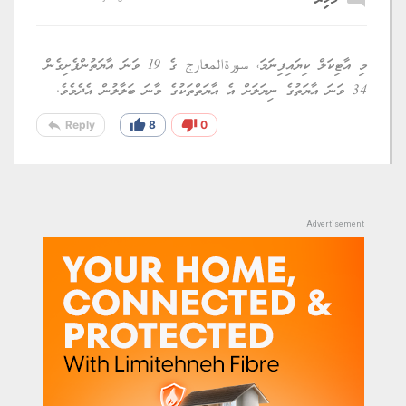
މި އާޓިކަލް ކިޔައިފިނަމަ، سورةالمعارج ގެ 19 ވަނަ އާޔަތުންފެށިގެން
34 ވަނަ އާޔަތުގެ ނިޔަލަށް އެ އާޔަތްތަކުގެ މާނަ ބަލާލުން އެދެމެވެ.
reply
thumb_up
thumb_down
Reply
8
0