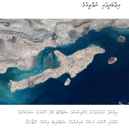
އިޖާބަދީފައި ނުވާތީއެވެ.
އީރާނުގެ ހުރްމުޒްގާން ޕްރޮވިންސްގެ ސްޓްރޭޓް އޮފް ހޮރްމުޒް ސަރަހައްދުގެ
ތެރޭގައި އޮންނަ ޤަޝްމް އައިލެންޑްގެ ސެޓެލައިޓް ވިއުއެއް. ފޮޓޯ/ގަލޯ