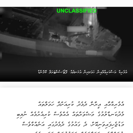
އެމެރިކާ އަސްކަރިއްޔާއިން ހަމަލދިން އުޅަނދެއް. ފޮޓޯ/ސެންޓަރަލް ކޮމާންޑް
އެމެރިކާއާއި އީރާނާ ދެމެދު ކުރިއަށްދާ ހަމަލާތައް
މެދުކަނޑާލުމުގެ މަޝްވަރާތައް އެއްވެސް ކުރިއެރުމެއް ނުލިބި
މަޑުޖެހިފައިވަނިކޮށް، ދެ ގައުމުގެ ދެމެދުގައި އަނެއްކާވެސް