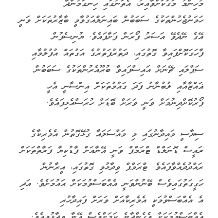
މުހިންމު މަގަކަށްވާއިރު، އެތަނުގައި ހިނގަމުންދާ
ހަމަނުޖެހުންތަކުގެ ސަބަބުން ބައިނަލްއަގުވާމީ ބާޒާރުތަކަށް ވަނީ
އޭގެ ނޭދެވޭ އަސަރު ފޯރަން ފަށާފައެވެ. ޔުނިސެފުން
ފާހަގަކޮށްފައިވާ ގޮތުގައި، ދަތުރުފަތުރުގެ އަގުތައް އުފުލުމާއި
ސަޕްލައި ޗޭނަށް އައިސްފައިވާ ބުރޫއެރުންތަކުގެ ސަބަބުން
ޣައްޒާއާއި ލުބުނާނު ފަދަ ގައުމުތަކަށް އިންސާނީ އެހީ
ފޯރުކޮށްދިނުމަށް ވަނީ ވަރަށް ބޮޑަށް ހުރަސްއެޅިފައެވެ.
ސިޔާސީ މައިދާނުގައި މި މައްސަލައާ ގުޅޭގޮތުން އެމެރިކާގެ
ރައީސް ޑޮނަލްޑް ޓްރަމްޕް ވަނީ އޭނާއަށް ފާޑުކިޔާ ފަރާތްތަކަށް
ރައްދުދެއްވާފައެވެ. ޓްރަމްޕް ވިދާޅުވި ގޮތުގައި، އީރާނުން
ހަގީގަތުގައިވެސް ބޭނުންވަނީ އެއްބަސްވުމަކަށް އައުމަށެވެ. އަދި
އެ އެއްބަސްވުމަކީ އެމެރިކާއަށް ވަރަށް ފައިދާހުރި
އެއްބަސްވުމަކަށް ވެގެންދާނެ ކަމަށްވެސް އޭނާ ވިދާޅުވިއެވެ.