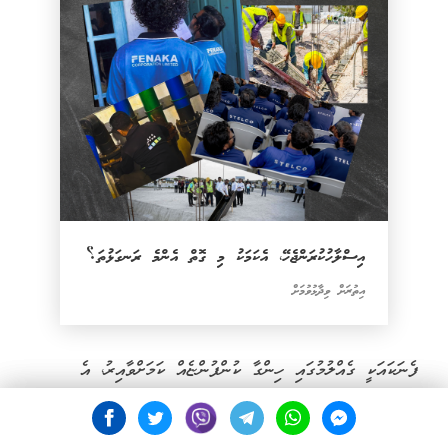
އިސްލާހުކުރަންޖެހޭ، އެކަމަކު މި ގޮތް އެންމެ ރަނގަޅުތަ؟
އިތުރަށް ވިދާޅުވުމަށް
ފެނަކައަކީ ގެއްލުމުގައި ހިންގާ ކުންފުންޏެއް ކަމަށްވާއިރު، އެ
ކުންފުންޏަށް ފާއިތުވި އަހަރުތަކުގައި ކޮރަޕްޝަނުގެ ބޮޑެތި
ތުހުމަތުތައް ކުރެވިފައިވެއެވެ. އެގޮތުން، އިންތިޚާބުތަކާ ދިމާކޮށް