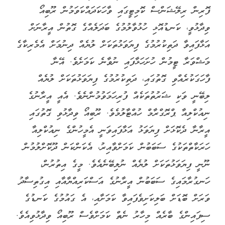
ފޮރިން ރިލޭޝަންސް ކޮމިޓީގައި ވާހަކަދައްކަވަމުން ރޫބިއޯ
ވިދާޅުވީ، ކަނޑުއޮޅި ހުޅުވާލުމުގެ ބަދަލެއްގެ ގޮތުން އީރާނަށް
އަޅާފައިވާ ދަތިކުރުމުގެ ފިޔަވަޅުތަކަށް ލުޔެއް ދިނުމަށް އެމެރިކާގެ
މަޝްވަރާ ޓީމުން ހުށަހަޅާފައި ނުވާނެ ކަމަށެވެ. އޭނާ
ފާހަގަކުރެއްވި ގޮތުގައި، ދަތިކުރުމުގެ ފިޔަވަޅުތަކަށް ލުޔެއް
ލިބޭނީ ވަކި ޝަރުތުތަކެއް ފުރިހަމަވުމުންނެވެ. އެއީ އީރާނުގެ
ނިއުކްލިއާ ޕްރޮގްރާމް ހުއްޓާލުމެވެ. ރޫބިއޯ ވިދާޅުވި ގޮތުގައި
އީރާނާ ދެކޮޅަށް ފިޔަވަޅު އަޅާފައިވަނީ އެމީހުންގެ ނިއުކްލިއާ
ހަރަކާތްތަކުގެ ސަބަބުން ކަމަށްވާއިރު، އެކަންކަން ދޫކޮށްލުމުން
ނޫނީ ފިޔަވަޅުތަކަށް ލުޔެއް ނުލިބޭނެއެވެ. މީގެ އިތުރުން،
ހަނގުރާމައިގެ ސަބަބުން އީރާނުގެ އަސްކަރިއްޔާއާއި އިގުތިސާދު
ވަރަށް ބޮޑަށް ބަލިކަށިވެފައިވާ ކަމަށާއި، އެ ގައުމުގެ ކަނޑުގެ
ސިފައިންގެ ބާރެއް މިހާރު ނެތް ކަމަށްވެސް ރޫބިއޯ ވިދާޅުވިއެވެ.