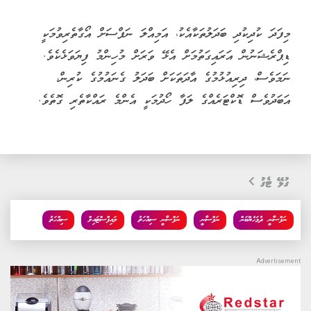
މިފަދަ ކުދިކުދި ބަދަލުތަކާއެކު، އަމިއްލަ ނަފްސަށް އޯގާތެރިވުމަކީ
ޑިޕްރެޝަނުން އަރައިގަތުމަށް އެޅޭ ވަރަށް މުހިންމު ފިޔަވަޅެކެވެ.
ނަމަވެސް، ދިރިއުޅުމުގެ އާދަތަކަށް ބަދަލު ގެނައުމުގެ ކުރިން،
އަބަދުވެސް ޑޮކްޓަރެއްގެ ލަފާ ހޯދުމަކީ އެންމެ ރައްކާތެރި ގޮތެވެ.
ގުޅޭ ޓެގު
ނަފްސާނީ ދުޅަހެޔޮކަން
ނަފްސާނީ
ނަފްސާނީ ސިއްހަތު
ލައިފްސްޓައިލް
ސިއްހަތު