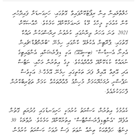
ހެލްތްލައިން އިން ރިޕޯޓުކޮށްފައިވާ ގޮތުގައި، ހަށިގަނޑަށް ފައިދާހުރި
ކާނާ ކެއުމަކީ މީހާގެ މޫޑު ރަނގަޅުކޮށްދޭ ކަމެކެވެ. ޚާއްޞަކޮށް،
2021 ވަނަ އަހަރު އީރާނުގައި ކުރެވުނު ދިރާސާއަކުން ދައްކާ
ގޮތުގައި، ޕްރޮޓީން އެކުލެވޭ ކާނާގައި ހިމެނޭ "ބްރާންޗްޑް-ޗެއިން
އެމިނޯ އެސިޑްސް" (ބީސީއޭއޭ) އަކީ ޑިޕްރެޝަނާއި އެންޒައިޓީގެ
ނުރައްކާ ކުޑަކޮށްދޭ މާއްދާއެކެވެ. މީގެ އިތުރުން މަހާއި، ނަޓްސް
އަދި އޮލިވް އޮއިލް ފަދަ ތަކެތީގައި ހިމެނޭ އޮމެގާ-3 އަކީވެސް
ނަފްސާނީ ދުޅަހެޔޮކަމަށް މުހިންމު މާއްދާތަކެއް ކަމަށް ތަޖުރިބާކާރުން
ފާހަގަކުރެއެވެ.
ކެއުމުގެ އިތުރުން، ކަސްރަތު ކުރުމަކީ ހަށިގަނޑުގައި ގުދުރަތީ ގޮތުން
އުފެދޭ "އެންޓިޑިޕްރެސެންޓްސް" އިތުރުކޮށްދޭ ކަމެކެވެ. ދުވާލަކު 30
މިނެޓު، ހަފްތާއަކު ތިނެއް ނުވަތަ ފަސް ދުވަހު ކަސްރަތު ކުރުމުން،