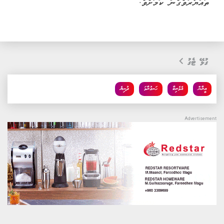
ތައްޔާރުވެގެން ކަމަށެވެ.
ގުޅޭ ޓެގު
އީރާން
އެމެރިކާ
ހަނގުރާމަ
ދުނިޔެ