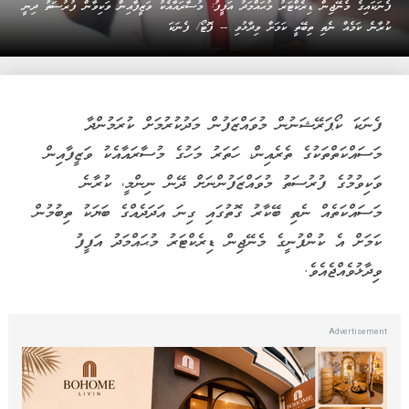
ފެނަކައިގެ މެނޭޖިން ޑިރެކްޓަރު މުޙައްމަދު އަފީފު: މުސާރައާއެކު ވަޒީފާއިން ވަކިވާން ފުރުސަތު ދިނީ
ކުރާނެ ކަމެއް ނެތި ތިބޭތީ ކަމަށް ވިދާޅުވި -- ފޮޓޯ/ ފެނަކަ
ފެނަކަ ކޯޕަރޭޝަނުން މުވައްޒަފުން މަދުކުރުމަށް ކުރަމުންދާ
މަސައްކަތްތަކުގެ ތެރެއިން، ހަތަރު މަހުގެ މުސާރައާއެކު ވަޒީފާއިން
ވަކިވުމުގެ ފުރުސަތު މުވައްޒަފުންނަށް ދޭން ނިންމީ، ކުރާނެ
މަސައްކަތެއް ނެތި ބޭކާރު ގޮތުގައި ގިނަ އަދަދެއްގެ ބަޔަކު ތިބުމުން
ކަމަށް އެ ކުންފުނީގެ މެނޭޖިން ޑިރެކްޓަރު މުޙައްމަދު އަފީފު
ވިދާޅުވެއްޖެއެވެ.