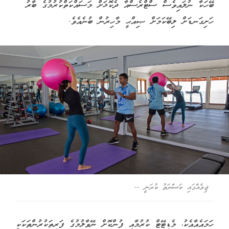
ބޭހަކާ ނުލައިވެސް ސްޓްރެސްއާ ދެކޮޅަށް މަސައްކަތްކުރުމުގެ ބާރު
ހަށިގަނޑަށް ލިބޭކަމަށް ޞިއްޙީ މާހިރުން ބުނެއެވެ.
ޖިމެއްގައި ކަސްރަތު ކުރަނީ --
ހަމައެއާއެކު، މެޑިޓޭޓް ކުރުމާއި ފުންކޮށް ނޭވާލުމުގެ ފަރިތަކުރުންތަކަކީ