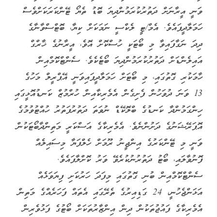
ވަނީ އީރާނަށް ދަތުރުކުރަމުންދިޔަ ބޮޑު ތެޔޯ ޓޭންކަރަކަށްވެސް
ހަމަލާދީފައެވެ. އެމް/ޓީ ލެކްސީ ނަމަކަށް ކިޔާ، ބޮޓްސްވާނާގެ
ދިދަ ނަގާފައިވާ މި ބޯޓަކީ ހުސްކޮށް އޮވެ، އީރާނުގެ ޚާރްގް
އައިލެންޑަށް ދަތުރުކުރަމުންދިޔަ ބޯޓެކެވެ. ސެންޓްކޮމްއިން
ހާމަކުރި ގޮތުގައި، މި ބޯޓަށް ހަމަލާދީފައިވަނީ އޭޕްރީލް މަހުގެ
13 ވަނަ ދުވަހުން ފެށިގެން އެމެރިކާއިން ހުރްމުޒް ކަނޑުއޮޅީގައި
ހިންގަމުންދާ ކަނޑުގެ ބްލޮކޭޑް ނުވަތަ ދަތުރުފަތުރު ހުއްޓުވުމުގެ
އޮޕަރޭޝަނުގެ ދަށުންނެވެ. އެމެރިކާގެ އަސްކަރީ މަތިންދާބޯޓަކުން
ވަނީ މި ޓޭންކަރުގެ އިންޖީނު ރޫމަށް ހެލްފަޔާ މިސައިލެއް
ފޮނުވާލައި، ބޯޓު ދަތުރުނުކުރެވޭ ވަރު ކޮށްލާފައެވެ.
ސެންޓްކޮމްއިން ބުނި ގޮތުގައި މިފަދަ ހަރުކަށި ފިޔަވަޅެއް
އަޅަންޖެހުނީ، 24 ގަޑިއިރުގެ ތެރޭގައި އެތައް ފަހަރެއްގެ މަތިން
އެމެރިކާގެ ފައުޖުތަކުން ދިން އިންޒާރުތަކަށް ބޯޓުގެ ފަޅުވެރިން