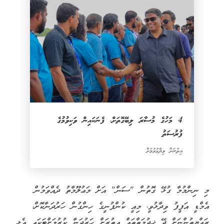
4 މަހުގެ މުސާރަ ލިބޭގޮތަށް، ފެނަކައިން ވަކިވުމުގެ
ފުރުސަތު
އިތުރަށް ވިދާޅުވުމަށް
މި ނިންމުމާ ގުޅޭ ގޮތުން "ސަން" އަށް މަޢުލޫމާތު ދެއްވަމުން
އެމްޑީ އަފީފު ވިދާޅުވީ، މިއީ ކުންފުނީގެ ހިންގުން ހަރުދަނާކޮށް،
ރައްޔިތުންނަށް ދޭ ޚިދުމަތްތައް އިތުރަށް ހަރުދަނާ ކުރުމަށްޓަކައި އެޅި