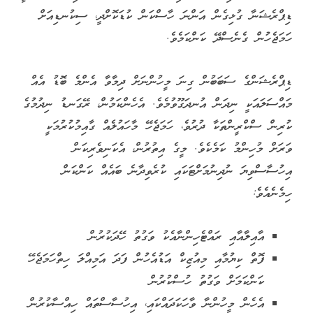
ޑިޕްރެޝަނާ ގުޅިގެން އަންނަ ހާސްކަން ކުޑަކޮށްދީ، ސިކުނޑިއަށް
ހަމަޖެހުން ގެނެސްދޭ ކަންކަމެވެ.
ޑިޕްރެޝަންގެ ސަބަބުން ގިނަ މީހުންނަށް ދިމާވާ އެންމެ ބޮޑު އެއް
މައްސަލައަކީ ނިދަން އުނދަގޫވުމެވެ. އެހެންކަމުން، ރޭގަނޑު ނިދުމުގެ
ކުރިން ސްކްރީންތަކާ ދުރުވެ، ހަމަޖެހޭ މާހައުލެއް ގާއިމުކުރުމަކީ
ވަރަށް މުހިންމު ކަމެކެވެ. މީގެ އިތުރުން، އެކަނިވެރިކަން
އިހުސާސްވިޔަ ނުދިނުމަށްޓަކައި ކުރެވިދާނެ ބައެއް ކަންކަން
ހިމެނެއެވެ:
އާއިލާއާއި ރައްޓެހިންނާއެކު ވަގުތު ހޭދަކުރުން
ފޮތް ކިޔުމާއި މިއުޒިކް އަޑުއެހުން ފަދަ އަމިއްލަ ހިތްހަމަޖެހޭ
ކަންކަމަށް ވަގުތު ހުސްކުރުން
އެހެން މީހުންނާ ވާހަކަދައްކައި، އިހުސާސްތައް ހިއްސާކުރުން