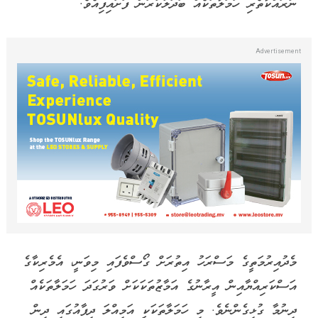
ނުރައްކާތެރި ހަމަލާތަކެއް ބަދަލުކުރަން ފަށައިފިއެވެ.
މެދުއިރުމަތީގެ މަސްރަހު އިތުރަށް ގޯސްވެފައި މިވަނީ، އެމެރިކާގެ
އަސްކަރިއްޔާއިން އީރާނުގެ އަމާޒުތަކަކަށް ވަރުގަދަ ހަމަލާތަކެއް
ދިނުމާ ގުޅިގެންނެވެ. މި ހަމަލާތަކަކީ އަމިއްލަ ދިފާއުގައި ދިން