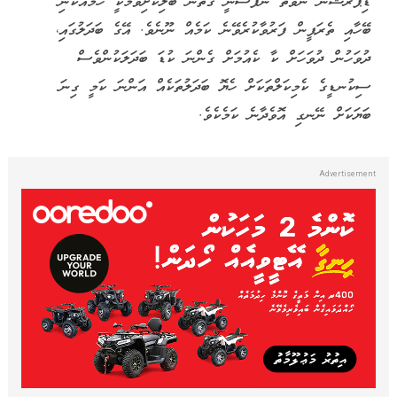
ޑިޕްރެޝަން ނުވަތަ ނަފްސާނީ ގޮތުން ބަލިކަށިވުމަކީ ހަމައެކަނި
ބޭހާއި ތެރަޕީން ފަރުވާކުރެވޭނެ ކަމެއް ނޫނެވެ. އޭގެ ބަދަލުގައި،
ދުވަހުން ދުވަހަށް ކާ ކެއުމަށް ގެންނަ ކުޑަ ބަދަލަކުންވެސް
ސިކުނޑީގެ ކެމިކަލްތަކަށް ހެޔޮ ބަދަލުތަކެއް އަންނަ ކަމީ ގިނަ
ބަޔަކަށް ނޭނގި އޮވެދާނެ ކަމެކެވެ.