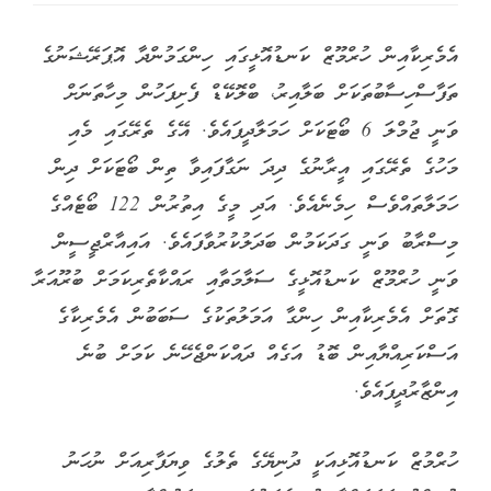
އެމެރިކާއިން ހުރްމޫޒް ކަނޑުއޮޅީގައި ހިންގަމުންދާ އޮޕަރޭޝަނުގެ
ތަފާސްހިސާބުތަކަށް ބަލާއިރު، ބްލޮކޭޑް ފެށިފަހުން މިހާތަނަށް
ވަނީ ޖުމްލަ 6 ބޯޓަކަށް ހަމަލާދީފައެވެ. އޭގެ ތެރޭގައި މެއި
މަހުގެ ތެރޭގައި އީރާނުގެ ދިދަ ނަގާފައިވާ ތިން ބޯޓަކަށް ދިން
ހަމަލާތައްވެސް ހިމެނެއެވެ. އަދި މީގެ އިތުރުން 122 ބޯޓެއްގެ
މިސްރާބު ވަނީ ގަދަކަމުން ބަދަލުކުރުވާފައެވެ. އައިއާރްޖީސީން
ވަނީ ހުރްމޫޒް ކަނޑުއޮޅީގެ ސަލާމަތާއި ރައްކާތެރިކަމަށް ބުރޫއަރާ
ގޮތަށް އެމެރިކާއިން ހިންގާ އަމަލުތަކުގެ ސަބަބުން އެމެރިކާގެ
އަސްކަރިއްޔާއިން ބޮޑު އަގެއް ދައްކަންޖެހޭނެ ކަމަށް ބުނެ
އިންޒާރުދީފައެވެ.
ހުރްމުޒް ކަނޑުއޮޅިއަކީ ދުނިޔޭގެ ތެލުގެ ވިޔަފާރިއަށް ނުހަނު