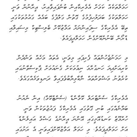
ހަމަލާތަކެއް ކަމަށް އެމެރިކާއިން ބުނެފައިވާއިރު، އީރާނުން ވަނީ
ހަމަލާތަކުގެ ބަދަލުހިފުމުގެ ގޮތުން ގަލްފުގެ ބައެއް ގައުމުތަކުގައި
ތިބޭ އެމެރިކާގެ ސިފައިންނަށް އަމާޒުކޮށް ބެލިސްޓިކް މިސައިލާއި
ޑްރޯން ބޭނުންކޮށްގެން ހަމަލާދީފައެވެ.
މި ހަމަނުޖެހުންތައް ފެށިފައި މިވަނީ، އެތައް މަހެއް ވަންދެން
ކުރިއަށްދިޔަ ހަނގުރާމަ ނިމުމަކަށް ގެނައުމަށް ޕާކިސްތާނުގައި
ކުރެވުނު މަޝްވަރާތައް ނާކާމިޔާބުވެފައިވާ ދަނޑިވަޅެއްގައެވެ.
އެމެރިކާގެ ސެންޓްރަލް ކޮމާންޑް (ސެންޓްކޮމް) އިން ނެރުނު
ބަޔާނެއްގައި ބުނި ގޮތުގައި އެމެރިކާގެ ފައުޖުތަކުން ވަނީ
ހުރްމޫޒް ކަނޑުއޮޅީގައި އޮންނަ އީރާނުގެ ގަޝްމް އައިލެންޑް
އަށް ހަމަލާދީފައެވެ. މި ހަމަލާ އަމާޒުކޮށްފައިވަނީ އެ ރަށުގައި