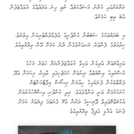
ރަށްރަށުގައި ކުރާނެ މަސައްކަތެއް ނެތި ގިނަ އަދަދެއްގެ މުވައްޒަފުން
އެބަ ތިބި ކަމަށެވެ.
މި ބަދަލުތަކުގެ ސަބަބުން ކުންފުނީގެ އުފެއްދުންތެރިކަން އިތުރުވެ،
ޚިދުމަތުގެ ފެންވަރު ރަނގަޅުވެގެން ދާނެ ކަމަށް އޭނާ ވިދާޅުވިއެވެ.
އަމިއްލައަށް އެދިގެން ވަކިވާ މުވައްޒަފުންނަށް ހަތަރު މަހުގެ
މުސާރައިގެ އިނާޔަތެއް ދިނުމަށް ހަމަޖެހިފައި ވާއިރު، މިކަމަށް އެދޭ
ފަރާތްތަކުން ފެނަކައިގެ ހިއުމަން ރިސޯސް ޑިޕާޓްމަންޓަށް
ހުށަހެޅުމަށް ވަނީ އަންގާފައެވެ. މިއީ ކުންފުނި އިސްލާހުކުރުމަށް
އެކުލަވާލާފައިވާ ޕޮލިސީގެ ދަށުން އެޅޭ ފުރަތަމަ ފިޔަވަޅު ކަމަށް
ފެނަކަ އެމްޑީ އަފީފް ވިދާޅުވިއެވެ.