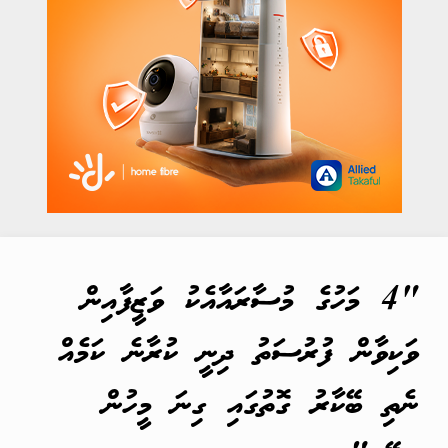
"4 މަހުގެ މުސާރައާއެކު ވަޒީފާއިން
ވަކިވާން ފުރުސަތު ދިނީ ކުރާނެ ކަމެއް
ނެތި ބޭކާރު ގޮތުގައި ގިނަ މީހުން