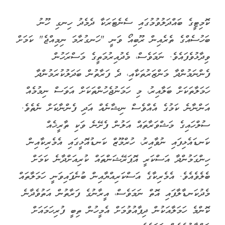
ކޮމިޓީގެ ބައްދަލުވުމުގައި ސެނެޓަރަކާ ދެމެދު ހިނގި ހޫނު
ބަހުސެއްގެ ތެރެއިން ރޫބިއޯ ވަނީ "ހަނގުރާމަ ނިމިއްޖެ" ކަމަށް
ވިދާޅުވެފައެވެ. ނަމަވެސް، މެދުއިރުމަތީގެ މަސްރަހުން
ފެންނަމުންދާ މަންޒަރުތަކާއި، ދެ ފަރާތުން ބަދަލުކުރަމުންދާ
ހަމަލާތަކަށް ބަލާއިރު، މި ހަމަނުޖެހުންތަކަށް އަވަސް ނިމުމެއް
އަންނާނެ ކަމުގެ އެއްވެސް ނިޝާނެއް އަދި ފެންނާކަށް ނެތެވެ.
ސުލްހައިގެ މަޝްވަރާތައް އަލުން ފެށޭނެ ވަކި ތާރީޚެއް
ކަނޑައެޅިފައި ނުވާއިރު، ހުރްމޫޒް ކަނޑުއޮޅީގައި އެމެރިކާއިން
ހިންގަމުންދާ އަސްކަރީ އޮޕަރޭޝަންތައް ކުރިއަށްދާނެ ކަމަށް
ބެލެވެއެވެ. އެމެރިކާގެ އަސްކަރިއްޔާއިން ބުނެފައިވަނީ ހަމަލާތައް
މެދުކަނޑާލާފައި އޮތް ނަމަވެސް، އީރާނުގެ ފަރާތުން އަތުވެދާނެ
ކޮންމެ ހަމަލާއަކުން ދިފާއުވުމަށް އެމީހުން ތިބީ ފުރިހަމައަށް