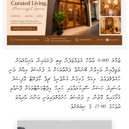
ޖުމްލަ 8,000 އެއްހާ މުވައްޒަފުން ތިބި ފެނަކައިން، އަމިއްލައަށް
ވަޒީފާއިން ވަކިވާން ބޭނުންވާ ފަރާތްތަކަށް އެ ފުރުސަތު އިއްޔެ ވަނީ
ހުޅުވާލާފައެވެ. މިކަމާ ގުޅިގެން ކުންފުނީގެ ޗީފް ކޯޕަރޭޓް އޮފިސަރު
އުސައިދު ހަސަން ސޮއިކުރައްވައި ހުރިހާ ޑިޕާޓްމަންޓްތަކަށް ފޮނުއްވި
މެމޯގައިވާ ގޮތުން، މި ފުރުސަތު ހުޅުވާލާފައިވަނީ އަންނަ އާދިއްތަ
ދުވަހުގެ 15:00 ގެ ނިޔަލަށެވެ.