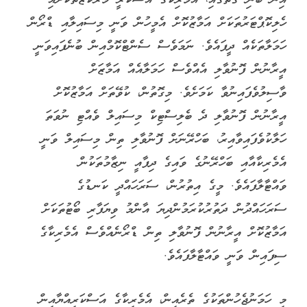
ހެލިކޮޕްޓަރުތަކަށް އަމާޒުކޮށް އެމީހުން ވަނީ މިސައިލާއި ޑްރޯން
ހަމަލާތަކެއް ދީފައެވެ. ނަމަވެސް ސެންޓްކޮމްއިން ބުނެފައިވަނީ
އީރާނުން ފޮނުވާލި އެއްވެސް ހަމަލާއެއް އަމާޒަށް
ވާސިލުވެފައިނުވާ ކަމަށެވެ. މިގޮތުން، ކުވޭތަށް އަމާޒުކޮށް
އީރާނުން ފޮނުވާލި ދެ ބެލިސްޓިކް މިސައިލް ވެއްޓި ނުވަތަ
ހަލާކުވެފައިވާއިރު، ބަހްރޭނަށް ފޮނުވާލި ތިން މިސައިލް ވަނީ
އެމެރިކާއާއި ބަހްރޭނުގެ ވައިގެ ދިފާއީ ނިޒާމުތަކުން
ވައްޓާލާފައެވެ. މީގެ އިތުރުން، ސަރަހައްދީ ކަނޑުގެ
ސަރަހައްދުން ދަތުރުކުރަމުންދިޔަ އާންމު ވިޔަފާރި ބޯޓުތަކަށް
އަމާޒުކޮށް އީރާނުން ފޮނުވާލި ތިން ޑްރޯނެއްވެސް އެމެރިކާގެ
ސިފައިން ވަނީ ވައްޓާލާފައެވެ.
މި ހަމަނުޖެހުންތަކުގެ ތެރެއިން، އެމެރިކާގެ އަސްކަރިއްޔާއިން