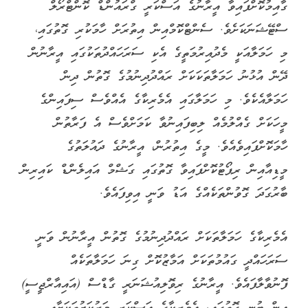
ގާއިމުކޮށްފައިވާ އީރާނުގެ އަސްކަރީ ގްރައުންޑް ކޮންޓްރޯލް
ސްޓޭޝަނަކަށެވެ. ސެންޓްކޮމްއިން އިތުރަށް ހާމަކުރި ގޮތުގައި،
މި ހަމަލާއަކީ މެދުއިރުމަތީގެ އެކި ސަރަހައްދުތަކުގައި އީރާނުން
ދޭން އުޅުނު ހަމަލާތަކަކަށް ރައްދުދިނުމުގެ ގޮތުން ދިން
ހަމަލާއެކެވެ. މި ހަމަލާގައި އެމެރިކާގެ އެއްވެސް ސިފައިންގެ
މީހަކަށް ގެއްލުމެއް ލިބިފައިނުވާ ކަމަށްވެސް އެ ފަރާތުން
ހާމަކޮށްފައިވެއެވެ. މީގެ އިތުރުން، އީރާނުގެ ދައުލަތުގެ
މީޑިއާއިން ރިޕޯޓުކޮށްފައިވާ ގޮތުގައި ގަޝްމް އައިލެންޑް ކައިރިން
ބާރުގަދަ ގޮވުންތަކެއްގެ އަޑު ވަނީ އިވިފައެވެ.
އެމެރިކާގެ ހަމަލާތަކަށް ރައްދުދިނުމުގެ ގޮތުން އީރާނުން ވަނީ
ސަރަހައްދީ ގައުމުތަކަށް އަމާޒުކޮށް ގިނަ ހަމަލާތަކެއް
ފޮނުވާލާފައެވެ. އީރާނުގެ ރިވޮލިއުޝަނަރީ ގާޑްސް (އައިއާރްޖީސީ)
އިން ބުނި ގޮތުގައި، އެމެރިކާގެ އަސްކަރީ މަރުކަޒުތަކަށާއި