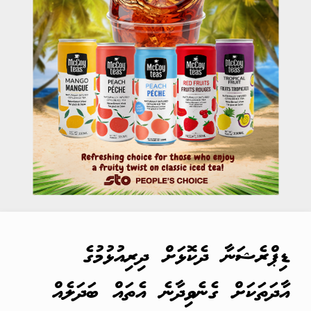
ޑިޕްރެޝަނާ ދެކޮޅަށް ދިރިއުޅުމުގެ
އާދަތަކަށް ގެނެވިދާނެ އެތައް ބަދަލެއް