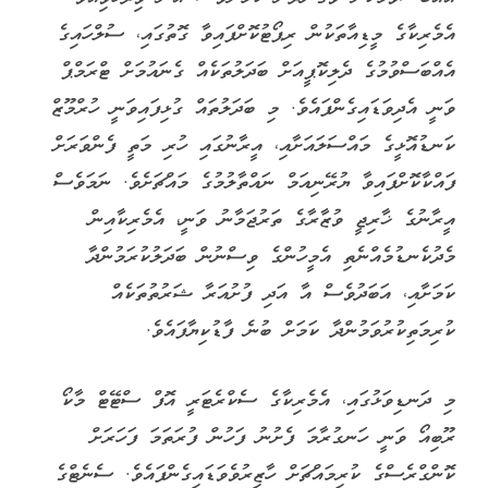
އެމެރިކާގެ މީޑިއާތަކުން ރިޕޯޓުކޮށްފައިވާ ގޮތުގައި، ސުލްހައިގެ
އެއްބަސްވުމުގެ ދެލިކޮޕީއަށް ބަދަލުތަކެއް ގެނައުމަށް ޓްރަމްޕް
ވަނީ އެދިވަޑައިގެންފައެވެ. މި ބަދަލުތައް ގުޅިފައިވަނީ ހުރްމޫޒް
ކަނޑުއޮޅީގެ މައްސަލައަށާއި، އީރާނުގައި ހުރި މަތީ ފެންވަރަށް
ފައްކާކޮށްފައިވާ ޔުރޭނިއަމް ނައްތާލުމުގެ މައްޗަށެވެ. ނަމަވެސް
އީރާނުގެ ޚާރިޖީ ވުޒާރާގެ ތަރުޖަމާނު ވަނީ، އެމެރިކާއިން
މެދުކެނޑުމެއްނެތި އެމީހުންގެ ވިސްނުން ބަދަލުކުރަމުންދާ
ކަމަށާއި، އަބަދުވެސް އާ އަދި ފުށުއަރާ ޝަރުތުތަކެއް
ކުރިމަތިކުރުވަމުންދާ ކަމަށް ބުނެ ފާޑުކިޔާފައެވެ.
މި ދަނޑިވަޅުގައި، އެމެރިކާގެ ސެކްރެޓަރީ އޮފް ސްޓޭޓް މާކޯ
ރޫބިއޯ ވަނީ ހަނގުރާމަ ފެށުނު ފަހުން ފުރަތަމަ ފަހަރަށް
ކޮންގްރެސްގެ ކުރިމައްޗަށް ހާޒިރުވެވަޑައިގެންފައެވެ. ސެނެޓްގެ