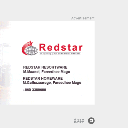
comment
ކޮމެންޓް