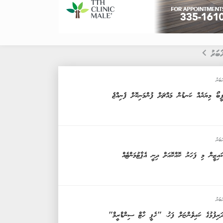
ަބަރު
ަބަރު
ީބޯ މިޔަރެއް ކަނޑުން މައްޗަށް ފުންމަނިކޮށް ފެނިއްޖެ
ަބަރު
ައިޒީން މި ފަހަރު ކޮއްކޮއަށް ދިނީ އެޕާޓުމަންޓެއް
ަބަރު
ަރިފުޅުގެ ކައިވެންޏަށް ފަހު، "ހެޕީ ހާޓް ސިންޑްރީމް"