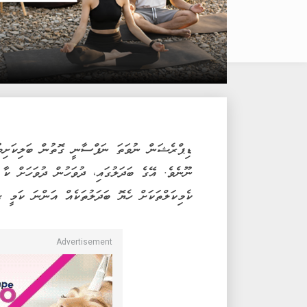
ޑިޕްރެޝަން ނުވަތަ ނަފްސާނީ ގޮތުން ބަލިކަށިވުމ
ނޫނެވެ. އޭގެ ބަދަލުގައި، ދުވަހުން ދުވަހަށް ކ
ކެމިކަލްތަކަށް ހެޔޮ ބަދަލުތަކެއް އަންނަ ކަމީ 