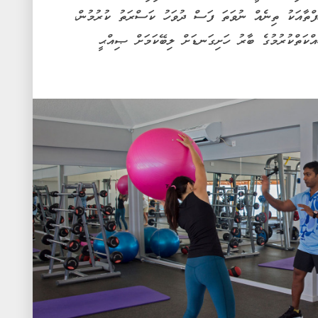
ކެވެ. ދުވާލަކު 30 މިނެޓު، ހަފްތާއަކު ތިނެއް ނުވަތަ ފަސް ދުވަހު ކަސްރަތު ކުރުމުން،
ކަތްކުރުމުގެ ބާރު ހަށިގަނޑަށް ލިބޭކަމަށް ޞިއްޙީ