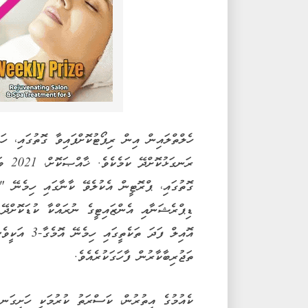
ހެލްތްލައިން އިން ރިޕޯޓުކޮށްފައިވާ ގޮތުގައި، ހ
ރަނގަ
ގޮތުގައި، ޕްރޮޓީން އެކުލެވޭ ކާނާގައި ހިމެނޭ 
ޑިޕްރެޝަނާއި އެންޒައިޓީގެ ނުރައްކާ ކުޑަކޮށްދޭ
އޮއިލް ފަދަ 
ތަޖުރިބާކާރުން ފާހަގަކުރެއެވެ.
ކެއުމުގެ އިތުރުން، ކަސްރަތު ކުރުމަކީ ހަށިގަނ