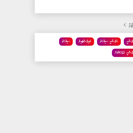
ެގު
ފްސާނީ
ނަފްސާނީ ސިއްހަތު
ލައިފްސްޓައިލް
ސިއްހަތު
ފްސާނީ ދުޅަހެޔޮކަން