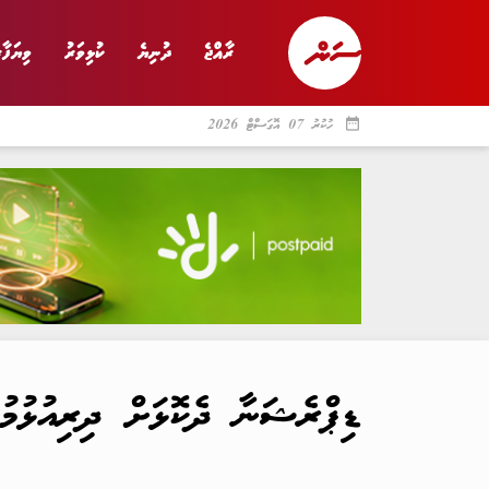
ރާއްޖެ
ދުނިޔެ
ކުޅިވަރު
ވިޔަފާރ
date_range
ހުކުރު 07 އޮގަސްޓް 2026
ރާއްޖެ
ރިޕޯޓް
ދު
ޑިޕްރެޝަނާ ދެކޮޅަށް ދިރިއުޅުމު