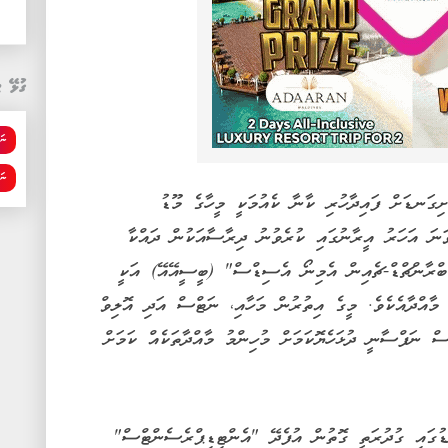
ގުޅޭ ޓ
ނަ
ނަ
ަށިގަނޑަށް ފައިދާހުރި ކާނާ ކެއުމަކީ މީހާގެ މޫޑު
ޅުކޮށްދޭ ކަމެކެވެ. ޚާއްޞަކޮށް، 2021 ވަނަ އަހަރު އީރާނުގައި ކުރެވުނު ދިރާސާއަކުން ދައްކާ
"ބްރާންޗްޑް-ޗެއިން އެމިނޯ އެސިޑްސް" (ބީސީއޭއޭ) އަކީ
 މާއްދާއެކެވެ. މީގެ އިތުރުން މަހާއި، ނަޓްސް އަދި އޮލިވް
ތަކެތީގައި ހިމެނޭ އޮމެގާ-3 އަކީވެސް ނަފްސާނީ ދުޅަހެޔޮކަމަށް މުހިންމު މާއްދާތަކެއް ކަމަށް
ޑުގައި ގުދުރަތީ ގޮތުން އުފެދޭ "އެންޓިޑިޕްރެސެންޓްސް"