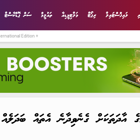
ި
ލައިފްސްޓައިލް
ރިޕޯޓް
މަލްޓިމީޑިއާ
ތައުލީމް
ސަން ޕޮޑްކާސްޓް
ternational Edition +
ނިޔެ
ވާހަކަ
ވިޔަފާރި
ލައިފްސްޓައިލް
ގެ އާދަތަކަށް ގެނެވިދާނެ އެތައް ބަދަލެއް