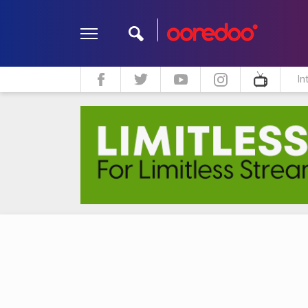
In
ދީން
ކޮލަމް
މަލްޓިމީޑިއާ