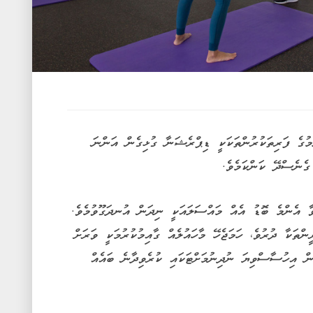
ުމުގެ ފަރިތަކުރުންތަކަކީ ޑިޕްރެޝަނާ ގުޅިގެން އަންނަ
ގެނެސްދޭ ކަންކަމެވެ.
 އެންމެ ބޮޑު އެއް މައްސަލައަކީ ނިދަން އުނދަގޫވުމެވެ.
ތަކާ ދުރުވެ، ހަމަޖެހޭ މާހައުލެއް ގާއިމުކުރުމަކީ ވަރަށް
ން އިހުސާސްވިޔަ ނުދިނުމަށްޓަކައި ކުރެވިދާނެ ބައެއް