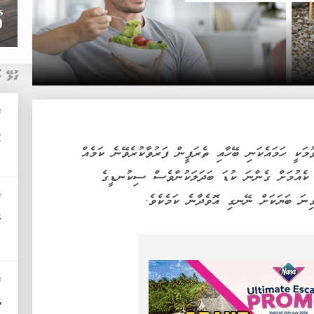
ގުޅޭ ޚ
ޚ
ފ
ަކީ ހަމައެކަނި ބޭހާއި ތެރަޕީން ފަރުވާކުރެވޭނެ ކަމެއް
ާ ކެއުމަށް ގެންނަ ކުޑަ ބަދަލަކުންވެސް ސިކުނޑީގެ
ގިނަ ބަޔަކަށް ނޭނގި އޮވެދާނެ ކަމެކެވެ.
ޚ
ކ
ޚ
ދ