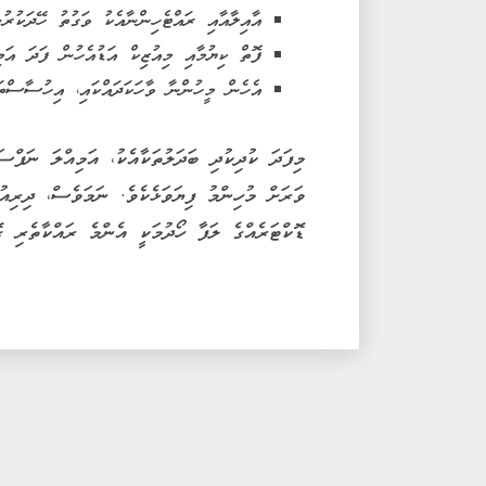
އާއިލާއާއި ރައްޓެހިންނާއެކު ވަގުތު ހޭދަކުރުނ
ފޮތް ކިޔުމާއި މިއުޒިކް އަޑުއެހުން ފަދަ އަމ
އެހެން މީހުންނާ ވާހަކަދައްކައި، އިހުސާސްތ
މިފަދަ ކުދިކުދި ބަދަލުތަކާއެކު، އަމިއްލަ ނަފްސ
ވަރަށް މުހިންމު ފިޔަވަޅެކެވެ. ނަމަވެސް، ދިރިއު
ޑޮކްޓަރެއްގެ ލަފާ ހޯދުމަކީ އެންމެ ރައްކާތެރި ގޮ