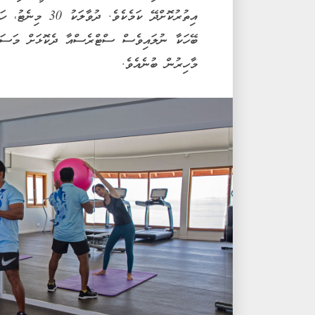
އިތުރުކޮށްދޭ ކަމެ
ބޭހަކާ ނުލައިވެސް ސްޓްރެސްއާ ދެކޮޅަށް މަސައް
މާހިރުން ބުނެއެވެ.