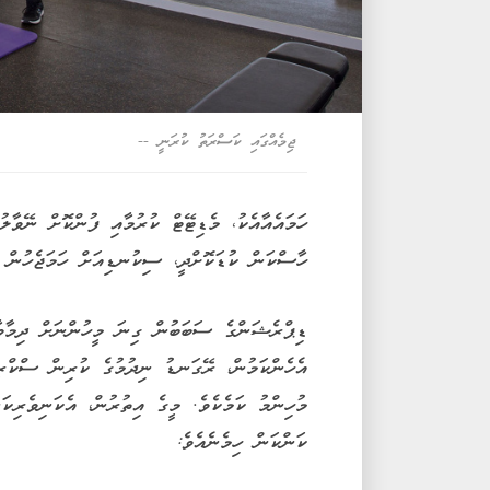
ޖިމެއްގައި ކަސްރަތު ކުރަނީ --
ހަމައެއާއެކު، މެޑިޓޭޓް ކުރުމާއި ފުންކޮށް ނޭވާލ
ހާސްކަން ކުޑަކޮށްދީ، ސިކުނޑިއަށް ހަމަޖެހުން 
ޑިޕްރެޝަންގެ ސަބަބުން ގިނަ މީހުންނަށް ދިމާވާ
އެހެންކަމުން، ރޭގަނޑު ނިދުމުގެ ކުރިން ސްކްރީން
މުހިންމު ކަމެކެވެ. މީގެ އިތުރުން، އެކަނިވެރިކަ
ކަންކަން ހިމެނެއެވެ: