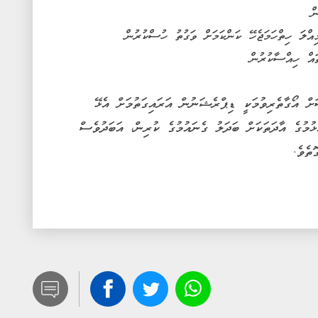
ް
ިއްލަ ހިތްހަމަޖެހޭ ކަންކަމަށް ވަގުތު ހުސްކުރުން
ައް ހިއްސާކުރުން
ަށް އޯގާތެރިވުމަކީ ޑިޕްރެޝަނުން އަރައިގަތުމަށް އެޅޭ
ޅުމުގެ އާދަތަކަށް ބަދަލު ގެނައުމުގެ ކުރިން، އަބަދުވެސް
ތެވެ.