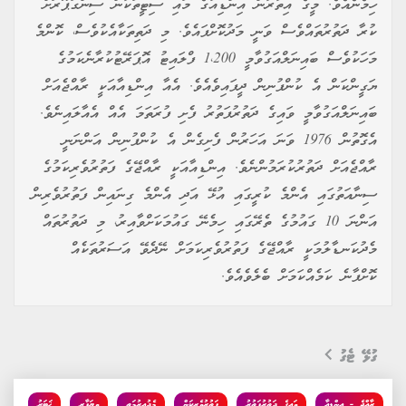
ހިމެނެއެވެ. މީގެ އިތުރުން އިންޑިއާގެ މައި ސިޓީތަކުން ސިންގަޕޫރަށް
ކުރާ ދަތުރުތައްވެސް ވަނީ މަދުކޮށްފައެވެ. މި ދަތިތަކާއެކުވެސް، ކޮންމެ
މަހަކުވެސް ބައިނަލްއަގުވާމީ 1،200 ފްލައިޓު އޮޕަރޭޓުކުރާނެކަމުގެ
ޔަގީންކަން އެ ކުންފުނިން ދީފައިވެއެވެ. އެއާ އިންޑިއާއަކީ ރާއްޖެއަށް
ބައިނަލްއަގުވާމީ ވައިގެ ދަތުރުފަތުރު ފެށި ފުރަތަމަ އެއް އެއާލައިނެވެ.
އެގޮތުން 1976 ވަނަ އަހަރުން ފެށިގެން އެ ކުންފުނިން އަންނަނީ
ރާއްޖެއަށް ދަތުރުކުރަމުންނެވެ. އިންޑިއާއަކީ ރާއްޖޭގެ ފަތުރުވެރިކަމުގެ
ސިނާއަތުގައި އެންމެ ކުރީގައި އުޅޭ އަދި އެންމެ ގިނައިން ފަތުރުވެރިން
އަންނަ 10 ގައުމުގެ ތެރޭގައި ހިމެނޭ ގައުމަކަށްވާއިރު، މި ދަތުރުތައް
މެދުކަނޑާލުމަކީ ރާއްޖޭގެ ފަތުރުވެރިކަމަށް ނޭދެވޭ އަސަރުތަކެއް
ކޮށްފާނެ ކަމެއްކަމަށް ބެލެވެއެވެ.
ގުޅޭ ޓެގު
ރާއްޖެ - އިންޑިއާ
ވައިގެ ދަތުރުފަތުރު
ފަތުރުވެރިކަން
މެދުއިރުމަތި
ވިޔަފާރި
ޚަބަރު