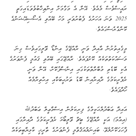
ރައީސްވެސް މެއެވެ. އޭނާ އެ މަގާމަށް އިންތިޚާބުވެވަޑައިގަތީ
2025 ވަނަ އަހަރުގެ ފެބުރުވަރީ މަހު ބޭއްވި އެސޯސިއޭޝަންގެ
ކޮންގްރެސްގައެވެ.
މީގެއިތުރުން އާއިދާ ވަނީ ރާއްޖޭގެ އިންޑޯ ވޮލީގައިވެސް ގިނަ
މަސައްކަތްތަކެއް ކޮށްފައެވެ. ރާއްޖޭގައި ބޭއްވި ޤައުމީ ފެންވަރުގެ
އެކި ބޮޑެތި މުބާރާތްތަކުގައި އިންސާފުކޮށް، އޭނާ ވަނީ
ރެފްރީކަމުގެ ދާއިރާއިން ބޮޑު ތަރުޙީބަކާއި އިޙްތިރާމެއް
ހޯދާފައެވެ.
އައިދާ ޢަބްދުލްޙަކީމްގެ ފިރިކަލުން އިސްމާޢީލް ޢަބްދުﷲ
(އިއްމަ) އަކީ ރާއްޖޭގެ ބީޗް ވޮލީބޯޅަ ރެފްރީކަމުގެ ދާއިރާގައި
ފާހަގަކޮށްލެވޭ، ބައިނަލްއަޤްވާމީ ފެންވަރުގެ ތާރީޚީ ކާމިޔާބީތަކެއް