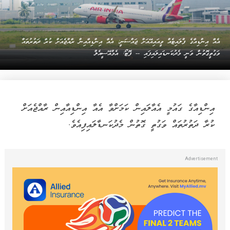
އެއާ އިންޑިއާގެ ފްލައިޓެއް ވީއައިއޭއަށް ޖައްސަނީ: އެއާ އިންޑިއާއިން ރާއްޖެއަށް ކުރާ ދަތުރުތައް
ވަގުތީގޮތުން ވަނީ މެދުކަނޑައިލައިފައި -- ފޮޓޯ: އެމްއޭސީއެލް
އިންޑިއާގެ ގައުމީ އެއާލައިން ކަމަށްވާ އެއާ އިންޑިއާއިން ރާއްޖެއަށް
ކުރާ ދަތުރުތައް ވަގުތީ ގޮތުން މެދުކަނޑާލައިފިއެވެ.