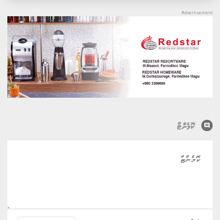
comment
ކޮމެންޓް