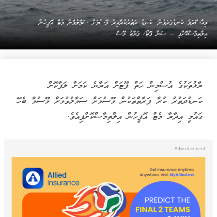
ވިއްސާރަވެ ކަނޑުގަދަވުން: ކަނޑު ދަތުރުކުރާއިރު މޫސުމަށް ސަމާލުވާން މެޓް އޮފީހުން
އިލްތިމާސްކޮށްފި -- ސަން ފޮޓޯ/ ފަޔާޒު މޫސާ
ރާޅުތަކުގެ އުސްމިން ހަތް ފޫޓަށް އަރާނެ ކަމަށް ލަފާކޮށް
ކަނޑުދަތުރު ކުރާ ފަރާތްތަކުން މޫސުމަށް ސަމާލުވުމަށް މޫސުމާ ބެހޭ
ގައުމީ އިދާރާ މެޓް އޮފީހުން އިލްތިމާސްކޮށްފިއެވެ.