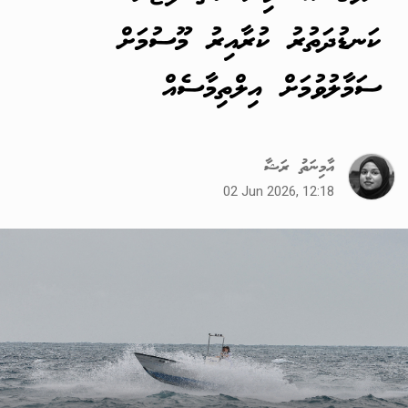
ކަނޑުދަތުރު ކުރާއިރު މޫސުމަށް
ސަމާލުވުމަށް އިލްތިމާސެއް
އާމިނަތު ރަޝާ
02 Jun 2026, 12:18