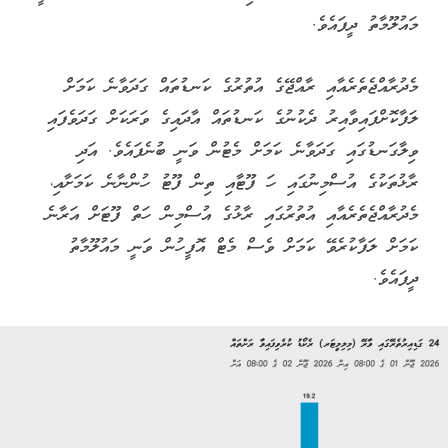
މައުލޫމާތު ދީފައެވެ.
މެދުރާއްޖެތެރެއާއި ރާއްޖޭގެ އުތުރުގެ ކަނޑުތައް ގަދަވާނެ ކަމަށް
ލަފާކޮށްފައިވާއިރު ދެކުނުގެ ކަނޑުތައް އާދައިގެ ވަރަކަށް ގަދަވެފައި
ވިލާގަނޑުގައި ގަދަވާނެ ކަމަށް މެޓުން ވަނީ ބުނެފައެވެ. އަދި
ރާޅުތަކުގެ އުސްމިނުގައި ހަ ފޫޓާއި ތިން ފޫޓު ހުންނާނެ ކަމަށާއި،
މެދުރާއްޖެތެރެއާއި އުތުރުގައި ރާޅުގެ އުސްމިން ހަތް ފޫޓަށް އަރާނެ
ކަމަށް ލަފާކުރެވޭ ކަމަށް ވެސް މެޓް އޮފީހުން ވަނީ މައުލޫމާތު
ދީފައެވެ.