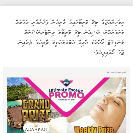
ދިވެހިރާއްޖޭގެ ބީޗް ވޮލީބޯޅައިގެ ތާރީޚުން ފަޚުރުވެރި މަގާމެއް
ކަށަވަރުކޮށް، އޭޝިއަން ބީޗް ވޮލީބޯލް އިންޓަރނޭޝަނަލް
ކެންޑިޑޭޓް ކޯހާއެކު އާއިދާ ޢަބްދުލްޙަކީމް ތާރީޚުގެ ތެރެއިން
ޖާގަ ހޯދައިފިއެވެ.