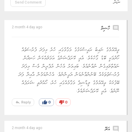
Send Comment
comment
ހާޝިމް
2 month 4 day ago
ވީއޭއެމްގެ ނައިބު ރައީސްކަމުގެ މަގާމުގައި ހުރެ މިފަދަ ފުރުސަތެއް
ހޯދުމަކީ ބޮޑު ގޯހެކެވެ. އެއީ ކޮރަޕްޝަންގެ އަމަލެއްކަން ހަނދާން
ނައްތާލައިގެން ނުވާނެއެވެ. ބައިވަރު އެހެން ރެފްރީން ވެސް މިފަދަ
ފުރުސަތުތަކެއް ބޭނުންވާނެކަން ޔަގީންނެވެ. އެހެންކަމުން އާއިދާ ފަދަ
ބޭފުޅަކު ވީއޭއެމްގެ ލީޑާޝިޕް މަގާމެއްގައި ހުރެ، ހޯއްދެވީ ޝަރަފެއް
ނޫނެވެ. އެއީ ކޮރަޕްޝަނެކެވެ.
reply
thumb_up
thumb_down
Reply
0
0
comment
އަރޭ
2 month 4 day ago