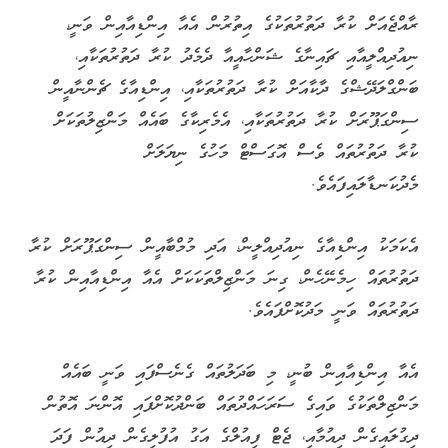
ރާއްޖެއަށް ކުރާ ދަތުރުތަކުގެ އިތުރުން އެއާ އިންޑިއާއިން ވަނީ،
ނިއުދިއްލީއާއި ޗައިނާގެ ޝަންހާއީއާ ދެމެދު ކުރާ ދަތުރުތަކާއި،
ބަންގްލަދޭޝްގެ ދާކާއަށް ކުރާ ދަތުރުތަކާއި، އިންޑިއާގެ ޗެންނާއީން
ސިންގަޕޫރަށް ކުރާ ދަތުރުތަކާއި، އެމެރިކާގެ ބައެއް މަންޒިލުތަކަށް
ކުރާ ދަތުރުތައް ވެސް އޮގަސްޓް މަހުގެ ނިޔަލަށް
މެދުކަނޑާލައިފައެވެ.
އެކަމަކު އިންޑިއާގެ ނިއުދިއްލީން، އަދި މުމްބާއީން ސިންގަޕޫރަށް ކުރާ
ދަތުރުތައް ހިމެނޭހެން، ގިނަ މަންޒިލްތަކަކަށް އެއާ އިންޑިއާއިން ކުރާ
ދަތުރުތައް ވަނީ މަދުކޮށްފައެވެ.
އެއާ އިންޑިއާއިން ބުނީ، މި ބަދަލުތައް ގެނެސްފައި ވަނީ ބައެއް
މަންޒިލްތަކުގެ ވައިގެ ސަރަހައްދުތައް ބަންދުކޮށްފައި އޮންނަ އޮތުން
ދިގުލައިގެން ދިއުމާއި، ޖެޓް ފިއުލްގެ އަގު އުފުލިގެން ދިއުން ފަދަ