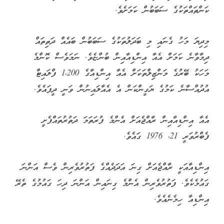
ކަންތައްތަކުގެ ސަބަބުން ކަމަށެވެ.
މިދިޔަ މަހު ގެނައި މި ބަދަލުތަކުގެ ސަބަބުން ބައެއް ދަތިތައް
ދިމާވާނެ ކަމަށް އެއާ އިންޑިއާއިން ބުންޏެވެ. ނަމަވެސް ކޮންމެ
މަހަކު ބޭރުގެ މަންޒިލްތަކަށް އެއާ އިންޑިއާގެ 1،200 ފްލައިޓް
އުދުއްސާނެ ކަމުގެ ޔަގީންކަން އެ އެއާލައިނުން ވަނީ ދީފައެވެ.
އެއާ އިންޑިއާއިން ރާއްޖެއަށް އެންމެ ފުރަތަމަ ދަތުރުތައްފެށީ
ފެބްރުވަރީ 21، 1976 ގައެވެ.
އިންޑިއާއަކީ ރާއްޖެއަށް ގިނަ އަދަދެއްގެ ފަތުރުވެރިން ވެސް އަންނަ
ގައުމެކެވެ. ފަތުރުވެރިން އެންމެ ގިނައިން އަންނަ ދިހަ ގައުމުގެ ތެރޭ
އިންޑިއާ ހިމެނެއެވެ.