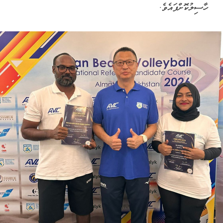
ހާސިލުކޮށްފައެވެ.