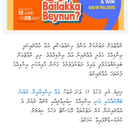
ރާއްޖެއަށް ދަތުރުކުރާ އެންމެ ގިނަދުވަސްވީ އެއް އެއާލައިނަކީ
އިންޑިއާގެ ގައުމީ އެއާލައިން އެއާ އިންޑިއާއެވެ. މިއީ ރާއްޖެއަށް
ބައިނަލްއަގުވާމީ ވައިގެ ދަތުރުފަތުރުގެ ގުޅުން ގާއިމުކުރި އިންޑިއާގެ
ފުރަތަމަ އެއާލައިނެވެ.
މިދިޔަ މެއި މަހުގެ 13 ވަނަ ދުވަހު
އެއާ އިންޑިއާއިން ނެރުނު
ބަޔާނެއްގައި ވަނީ
، އިންޑިއާގެ ނިއުދިއްލީއާއި މާލެއާ ދެމެދު އެ
އެއާލައިނުން ކުރާ ދަތުރުތައް އޮގަސްޓް މަހުގެ ނިޔަލަށް
މެދުކަނޑާލާފައިވާ ކަމަށެވެ.