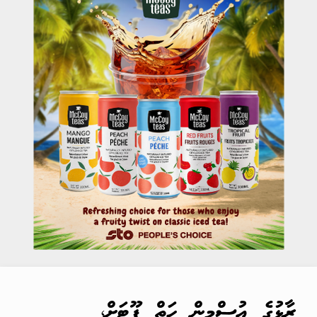
ރާޅުގެ އުސްމިން ހަތް ފޫޓަށް،