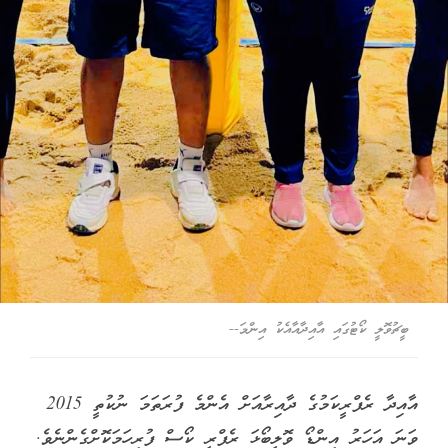
ބީޗުވޮލީ ކޯޓުގައި އާއިދާއާއެކު އިންމަ--
އާއިދާ ރެފްރީކަމުގެ ދާއިރާއަށް އެންމެ ފުރަތަމަ ނުކުތީ 2015
ވަނަ އަހަރު އިންޑޯ ވޮލީބޯޅަ ރެފްރީ ކޯސް ފުރިހަމަކޮށްގެންނެވެ.