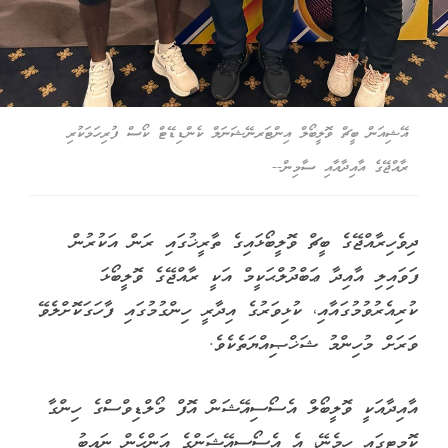
އޭޝިއަން ބީޗް ވޮލީބޯލް އިންޓަރނޭޝަނަލް ކެންޑިޑޭޓް ކޯސް ފުރިހަމަކުރި
ރާއްޖޭގެ އާއިދާއާއި ސާމިން--
ދިވެހިރާއްޖޭގެ ބީޗް ވޮލީބޯޅައިގެ ތާރީޚުގައި ރަން އަކުރުން
ފަވައިލި އާއިދާ ޢަބްދުލްޙަކީމް އަކީ ރާއްޖޭގެ ވޮލީބޯޅަ
ކުރިއެރުވުމުގައާއި، ކުޅިވަރުގެ އިދާރީ ހިންގުމުގައި ފާހަގަކޮށްލެވޭ
ވަރަށް މުހިންމު ޝަޚްޞިއްޔަތެކެވެ.
އާއިދާއަކީ ވޮލީބޯލް އެސޯސިއޭޝަން އޮފް މޯލްޑިވްސްގެ ހިންގާ
ކޮމިޓީގައި ހިމެނޭ، އެ އެސޯސިއޭޝަންގެ އަންހެން ނައިބު