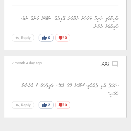
އާއިދާއަކީ ހުރިހާ ކަމަކަށް ހެޔޮވަރު އޮޑިއެއް. ނުބޭނޭ ތަނެއް ނެތް.
ކާމިޔާބަށް އެދެން
reply
thumb_up
thumb_down
Reply
0
0
comment
ޙުށޭނު
2 month 4 day ago
ޝަރަފާ އެކީ ޕްރެކްޓިސްނުކޮށް ގޭގަ އޮވޭ.. ވަޒީފާގަވެސް އެހެންނު
ހަދަނީ؟
reply
thumb_up
thumb_down
Reply
2
0