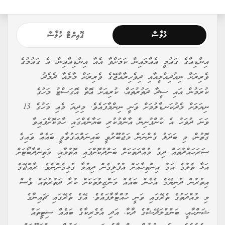
ޚުލާސާ
ޕޮއިންޓް ޚުލާސާ
އިންޑިއާގެ ގައުމީ އެއާލައިން ކަމަށްވާ އެއާ އިންޑިއާއިން، އެ ގައުމުގެ
ވެރިރަށް ނިއުދިއްލީއާއި ދިވެހިރާއްޖޭގެ ވެރިރަށް މާލެއާ ދެމެދު
ކުރަމުން އައި ސީދާ ދަތުރުތައް، ކުރިއަށް އޮތް އޮގަސްޓު މަހުގެ
ނިޔަލަށް މެދުކަނޑާލުމަށް ވަނީ ނިންމާފައެވެ. މިދިޔަ މެއި މަހުގެ 13
ވަނަ ދުވަހު އެ ކުންފުނިން އާންމުކުރި ބަޔާނެއްގައި ހާމަކޮށްފައިވާ
ގޮތުން، މި ބަދަލު ގެންނަން މަޖުބޫރުވީ ބައިނަލްއަގުވާމީ ބައެއް ވައިގެ
ސަރަހައްދުތައް ދިގު މުއްދަތަކަށް ބަންދުކޮށްފައި އޮތުމާއި، މަތިންދާބޯޓަށް
އަޅާ ތެލުގެ އަގު އިންތިހާއަށް އުފުލިގެން ދިއުމާ ގުޅިގެންނެވެ. ރާއްޖޭގެ
އިތުރުން ދުނިޔޭގެ އެހެން ބައެއް މަންޒިލުތަކަށް ކުރާ ދަތުރުތައް ވެސް
މި މުއްދަތުގެ ތެރޭގައި ވަނީ ހުއްޓާލާފައެވެ. އޭގެ ތެރޭގައި ޗައިނާގެ
ޝަންހާއީ، ބަންގްލަދޭޝްގެ ދާކާ، އަދި އެމެރިކާގެ ބައެއް ސިޓީތައް