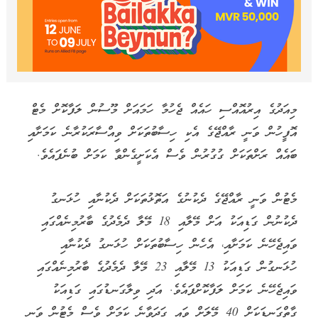
މިއަދުގެ އިރުއޮއްސި ހައެއް ޖެހުމާ ހަމައަށް މޫސުން ލަފާކޮށް މެޓް
އޮފީހުން ވަނީ ރާއްޖޭގެ އެކި ހިސާބުތަކަށް ވިއްސާރަކުރާނެ ކަމަށާއި
ބައެއް ރަށްތަކަށް ގުގުރުން ވެސް އެކަށީގެންވާ ކަމަށް ބުނެފައެވެ.
މެޓުން ވަނީ ރާއްޖޭގެ ދެކުނުގެ އަތޮޅުތަކަށް ދެކުނާއި ހުޅަނގު
ދެކުނުން ގަޑިއަކު އަށް މޭލާއި 18 މޭލާ ދެމެދުގެ ބާރުމިނެއްގައި
ވައިޖެހޭނެ ކަމަށާއި، އެހެން ހިސާބުތަކަށް ހުޅަނގު ދެކުނާއި
ހުޅަނގުން ގަޑިއަކު 13 މޭލާއި 23 މޭލާ ދެމެދުގެ ބާރުމިނެއްގައި
ވައިޖެހޭނެ ކަމަށް ލަފާކޮށްފައެވެ. އަދި ވިލާގަނޑުގައި ގަޑިއަކު
ގާތްގަނޑަކަށް 40 މޭލަށް ވައި ގަދަވާނެ ކަމަށް ވެސް މެޓުން ވަނީ