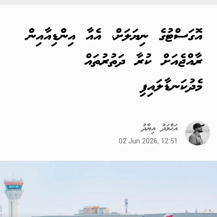
އޮގަސްޓުގެ ނިޔަލަށް، އެއާ އިންޑިއާއިން
ރާއްޖެއަށް ކުރާ ދަތުރުތައް
މެދުކަނޑާލައިފި
އަޙްމަދު އިޔާދު
02 Jun 2026, 12:51