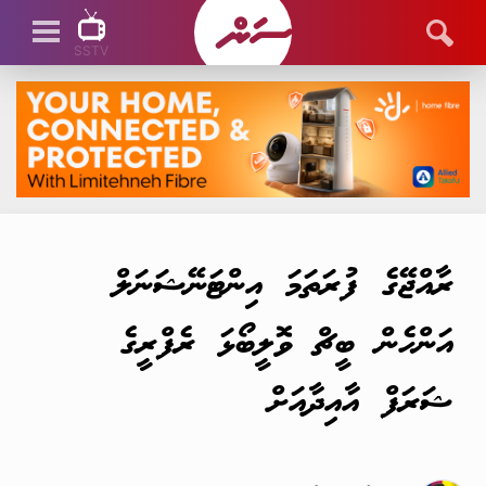
SSTV
SSTV LIVE
ރާއްޖޭގެ ފުރަތަމަ އިންޓަނޭޝަނަލް
އަންހެން ބީޗް ވޮލީބޯޅަ ރެފްރީގެ
ޝަރަފް އާއިދާއަށް