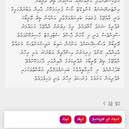
ކަޒަކިސްތާނުގައި ކުރިއަށްދިޔަ އޭޝިއަން ބީޗް ވޮލީބޯލް
އިންޓަރނޭޝަނަލް ކެންޑިޑޭޓް ކޯސް ފުރިހަމަކޮށް، އާއިދާ ޢަބްދުލްޙަކީމް
ވަނީ ރާއްޖޭގެ ފުރަތަމަ ބައިނަލްއަޤްވާމީ އަންހެން ބީޗް ވޮލީބޯޅަ
ރެފްރީގެ ޝަރަފު ހޯދާފައެވެ. މީގެ އިތުރުން ރާއްޖޭގެ މުޙައްމަދު
ސާމިންވެސް ވަނީ މި ކޯހުން ފާސްވެ ސެޓްފިކެޓް ހާސިލުކޮށްފައެވެ.
ވޮލީބޯލް އެސޯސިއޭޝަންގެ އަންހެން ނައިބު ރައީސްކަންވެސް ކުރައްވާ
އާއިދާއާއި އޭނާގެ ފިރިކަލުން އިސްމާޢީލް ޢަބްދުﷲ އަކީ މިހާރު
ރާއްޖޭގެ ބީޗް ވޮލީބޯޅަ ރެފްރީކަމުގެ ދާއިރާގައި ފާހަގަކޮށްލެވޭ
ބޭފުޅުންނެވެ. މި ކާމިޔާބީއާއެކު ބައިނަލްއަޤްވާމީ މުބާރާތްތަކުގައި
ރެފްރީކަން ކުރުމުގެ ފުރުޞަތު މިހާރު ވަނީ ފަހިވެފައެވެ.
ގުޅޭ ޓެގު
އޭޝިއަން ވޮލީ ޗެމްޕިއަންޝިޕް
ވޮލީބޯޅަ
ކުޅިވަރު