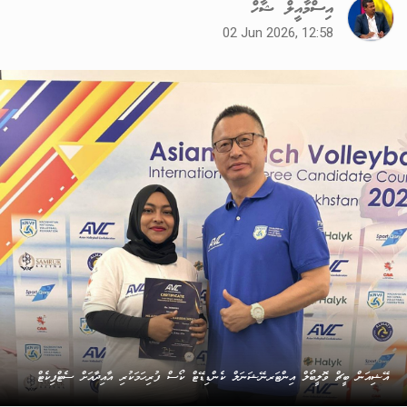
އިސްމާއީލް ޝާހް
02 Jun 2026, 12:58
އޭޝިއަން ބީޗް ވޮލީބޯލް އިންޓަރނޭޝަނަލް ކެންޑިޑޭޓް ކޯސް ފުރިހަމަކުރި އާއިދާއަށް ސެޓްފިކެޓް