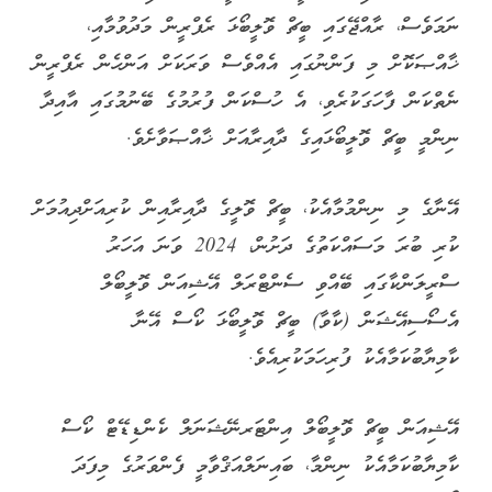
ނަމަވެސް، ރާއްޖޭގައި ބީޗް ވޮލީބޯޅަ ރެފްރީން މަދުވުމާއި،
ޚާއްޞަކޮށް މި ފަންނުގައި އެއްވެސް ވަރަކަށް އަންހެން ރެފްރީން
ނެތްކަން ފާހަގަކުރެވި، އެ ހުސްކަން ފުރުމުގެ ބޭނުމުގައި އާއިދާ
ނިންމީ ބީޗް ވޮލީބޯޅައިގެ ދާއިރާއަށް ޚާއްޞަވާށެވެ.
އޭނާގެ މި ނިންމުމާއެކު، ބީޗް ވޮލީގެ ދާއިރާއިން ކުރިއަށްދިއުމަށް
ކުރި ބުރަ މަސައްކަތުގެ ދަށުން، 2024 ވަނަ އަހަރު
ސްރީލަންކާގައި ބޭއްވި ސެންޓްރަލް އޭޝިއަން ވޮލީބޯލް
އެސޯސިއޭޝަން (ކާވާ) ބީޗް ވޮލީބޯޅަ ކޯސް އޭނާ
ކާމިޔާބުކަމާއެކު ފުރިހަމަކުރިއެވެ.
އޭޝިއަން ބީޗް ވޮލީބޯލް އިންޓަރނޭޝަނަލް ކެންޑިޑޭޓް ކޯސް
ކާމިޔާބުކަމާއެކު ނިންމާ، ބައިނަލްއަޤްވާމީ ފެންވަރުގެ މިފަދަ