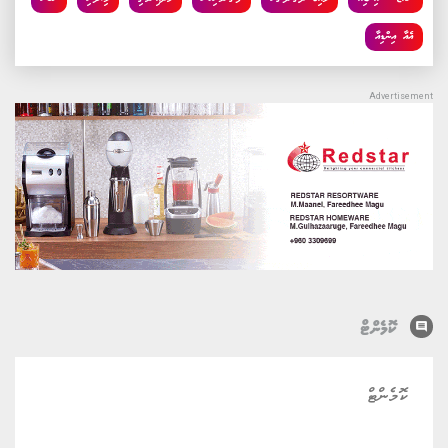
އެއާ އިންޑިއާ
comment
ކޮމެންޓް