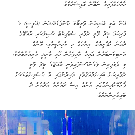
ހޯއްދަވާފައިވާ ނަމޫނާ އޮފިޝަލެކެވެ.
އޭނާ އަކީ އޭޝިއަން ވޮލީބޯލް ކޮންފެޑެރޭޝަން (އޭވީސީ) ގެ
ފުރިހަމަ ބީޗް ވޮލީ ރެފްރީ ސެޓްފިކެޓް ހާސިލްކުރި ރާއްޖޭގެ
ދެވަނަ ރެފްރީއެވެ. އިއްމަގެ މި ކާމިޔާބީއާއި، އޭނާގެ
އަނބިކަނބަލުން އައިދާ ދާދިފަހުން ހޯދި ތާރީޚީ ކުރިއެރުމާއެކު،
މި ދެމަފިރިން ވެގެންގޮސްފައިވަނީ ރާއްޖޭގެ ބީޗް ވޮލީ
ރެފްރީކަން ބައިނަލްއަޤްވާމީ މައިދާނުގައި އާ އުސްމިންތަކަކަށް
ފޯރުކޮށްދިނުމުގައި އެންމެ އިސް ދައުރެއް އަދާކުރާ ދެ
ބައިވެރިންނަށެވެ.