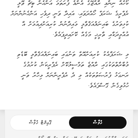
ކޯހެއް ނިންމި ރާއްޖޭގެ އެންމެ ފުރަތަމަ އަންހެން ބީޗް ވޮލީ
ރެފްރީގެ ޝަރަފް ހޯއްދަވައި، އައިދާ ވަނީ ދިވެހި އަންހެނުންނަށް
ކުޅިވަރުގެ ބައިނަލްއަޤްވާމީ މައިދާނުން ކުރިއަށްދިއުމަށް އާ
އުއްމީދަކާއި ތާރީޚީ މަގެއް ކޮށައިދީފައެވެ.
މި ޝަރަފާއެކު ކުރިއަށްއޮތް ތަނުގައި ބައިނަލްއަޤްވާމީ ބޮޑެތި
މުބާރާތްތަކުގައި ރާއްޖެ ތަމްސީލުކޮށް ރެފްރީކަން ކުރުމުގެ
ރަނގަޅު ފުރުޞަތުތަކެއް މި ދެ ރެފްރީންނަށް މިހާރު ވަނީ
ހުޅުވިގެން ގޮސްފައެވެ.
ޚުލާސާ
ޕޮއިންޓް ޚުލާސާ