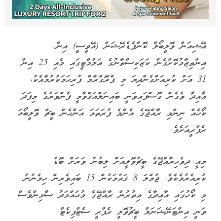
އޭޝިއަން ވޮލީބޯލް ކޮންފެޑެރޭޝަން (އޭވީސީ) އިން
އިންތިޒާމުކޮށްގެން ކަޒަކިސްތާނުގެ އަލްމާޓީގައި މެއި 25 އިން
31 އަށް ކުރިއަށްގެންދިޔަ މި ޕްރޮގްރާމް ފުރިހަމަކުރުމާއެކު،
އާއިދާ ވެގެން ގޮސްފައިވަނީ ބައިނަލްއަޤްވާމީ ފެންވަރުގެ މިފަދަ
ކޯހެއް ނިންމި ރާއްޖޭގެ އެންމެ ފުރަތަމަ އަންހެން ބީޗް ވޮލީބޯޅަ
ރެފްރީއަށެވެ.
މިއީ ދިވެހިރާއްޖޭގެ ބީޗުވޮލީއަށް ލިބުނު ވަރަށް ބޮޑު
ކުރިއެރުމެކެވެ. ޖުމްލަ 8 ޤައުމަކުން 15 ބައިވެރިން ހިމެނުނު
މި ކޯހުގައި އާއިދާގެ އިތުރުން ރާއްޖޭގެ މުޙައްމަދު ސާމިންވެސް
ވަނީ އިންޓަނޭޝަނަލް ބީޗުވޮލީ ރެފްރީ ސެޓްފިކެޓް