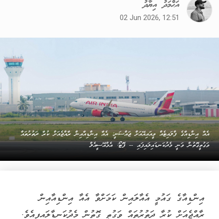
އަޙްމަދު އިޔާދު
02 Jun 2026, 12:51
އެއާ އިންޑިއާގެ ފްލައިޓެއް ވީއައިއޭއަށް ޖައްސަނީ: އެއާ އިންޑިއާއިން ރާއްޖެއަށް ކުރާ ދަތުރުތައް
ވަގުތީގޮތުން ވަނީ މެދުކަނޑައިލައިފައި -- ފޮޓޯ: އެމްއޭސީއެލް
އިންޑިއާގެ ގައުމީ އެއާލައިން ކަމަށްވާ އެއާ އިންޑިއާއިން
ރާއްޖެއަށް ކުރާ ދަތުރުތައް ވަގުތީ ގޮތުން މެދުކަނޑާލައިފިއެވެ.