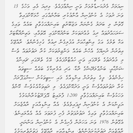
ނިޔަލަށް މެދުކަނޑާލުމަށް ވަނީ ނިންމާފައެވެ. މިދިޔަ މެއި މަހުގެ 13
ވަނަ ދުވަހު އެ ކުންފުނިން އާންމުކުރި ބަޔާނެއްގައި ހާމަކޮށްފައިވާ
ގޮތުން، މި ބަދަލު ގެންނަން މަޖުބޫރުވީ ބައިނަލްއަގުވާމީ ބައެއް ވައިގެ
ސަރަހައްދުތައް ދިގު މުއްދަތަކަށް ބަންދުކޮށްފައި އޮތުމާއި، މަތިންދާބޯޓަށް
އަޅާ ތެލުގެ އަގު އިންތިހާއަށް އުފުލިގެން ދިއުމާ ގުޅިގެންނެވެ. ރާއްޖޭގެ
އިތުރުން ދުނިޔޭގެ އެހެން ބައެއް މަންޒިލުތަކަށް ކުރާ ދަތުރުތައް ވެސް
މި މުއްދަތުގެ ތެރޭގައި ވަނީ ހުއްޓާލާފައެވެ. އޭގެ ތެރޭގައި ޗައިނާގެ
ޝަންހާއީ، ބަންގްލަދޭޝްގެ ދާކާ، އަދި އެމެރިކާގެ ބައެއް ސިޓީތައް
ހިމެނެއެވެ. މީގެ އިތުރުން އިންޑިއާގެ މައި ސިޓީތަކުން ސިންގަޕޫރަށް
ކުރާ ދަތުރުތައްވެސް ވަނީ މަދުކޮށްފައެވެ. މި ދަތިތަކާއެކުވެސް، ކޮންމެ
މަހަކުވެސް ބައިނަލްއަގުވާމީ 1،200 ފްލައިޓު އޮޕަރޭޓުކުރާނެކަމުގެ
ޔަގީންކަން އެ ކުންފުނިން ދީފައިވެއެވެ. އެއާ އިންޑިއާއަކީ ރާއްޖެއަށް
ބައިނަލްއަގުވާމީ ވައިގެ ދަތުރުފަތުރު ފެށި ފުރަތަމަ އެއް އެއާލައިނެވެ.
އެގޮތުން 1976 ވަނަ އަހަރުން ފެށިގެން އެ ކުންފުނިން އަންނަނީ
ރާއްޖެއަށް ދަތުރުކުރަމުންނެވެ. އިންޑިއާއަކީ ރާއްޖޭގެ ފަތުރުވެރިކަމުގެ