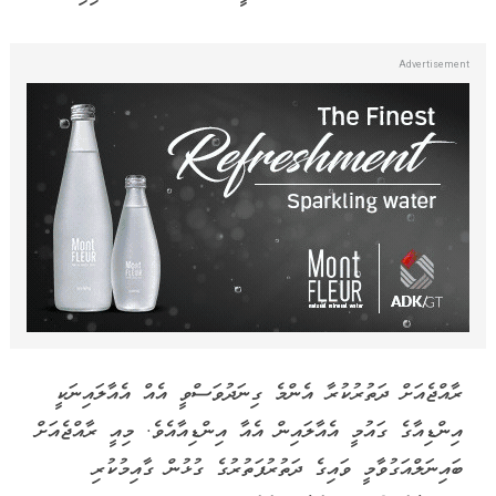
ރާއްޖެއަށް ދަތުރުކުރާ އެންމެ ގިނަދުވަސްވީ އެއް އެއާލައިނަކީ
އިންޑިއާގެ ގައުމީ އެއާލައިން އެއާ އިންޑިއާއެވެ. މިއީ ރާއްޖެއަށް
ބައިނަލްއަގުވާމީ ވައިގެ ދަތުރުފަތުރުގެ ގުޅުން ގާއިމުކުރި