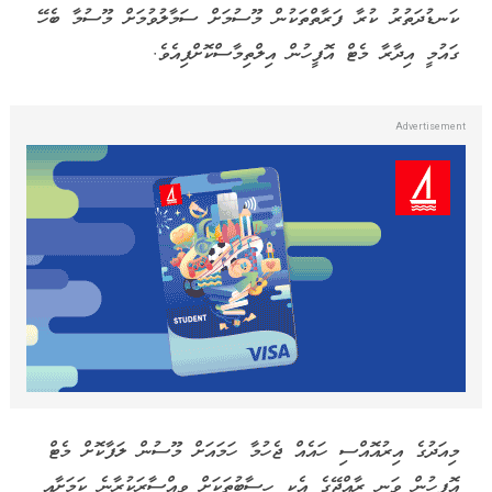
ކަނޑުދަތުރު ކުރާ ފަރާތްތަކުން މޫސުމަށް ސަމާލުވުމަށް މޫސުމާ ބެހޭ
ގައުމީ އިދާރާ މެޓް އޮފީހުން އިލްތިމާސްކޮށްފިއެވެ.
މިއަދުގެ އިރުއޮއްސި ހައެއް ޖެހުމާ ހަމައަށް މޫސުން ލަފާކޮށް މެޓް
އޮފީހުން ވަނީ ރާއްޖޭގެ އެކި ހިސާބުތަކަށް ވިއްސާރަކުރާނެ ކަމަށާއި