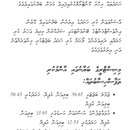
ޚަރަދުތައް މިހާރު ކޮންޓްރޯލްކުރެވިފައިވާ ކަމަށް، ބަޔާނުގައިވެއެވެ.
އާސަންދައަށް ކުރި ޚަރަދުގެ އިތުރުން، ބަޔާނުގައިވާ ގޮތުން،
އިންވެސްޓްމަންޓުގެ ބޭނުމަށްޓަކައި ސަރުކާރުން މިދިޔަ އަހަރު ކުރި
ޚަރަދާއި ދަރިވަރުންގެ ލޯނަށް ކުރި ޚަރަދު ބަޖެޓުކުރި މިންވަރަށްވުރެ
ވަނީ އިތުރުވެފައެވެ.
މިނިސްޓްރީގެ ބަޔާނުގައި އާންމުކުރި
ތަފާސްހިސާބުތައް:
ޖުމުލަ ބަޖެޓަކީ 56.65 ބިލިއަން ރުފިޔާ، ޚަރަދުކުރީ 56.43
ބިލިއަން ރުފިޔާ
މުވައްޒަފުންގެ މުސާރައަށް ކަނޑައެޅީ 13.95 ބިލިއަން
ރުފިޔާ، ޚަރަދުކުރީ 12.53 ބިލިއަން ރުފިޔާ