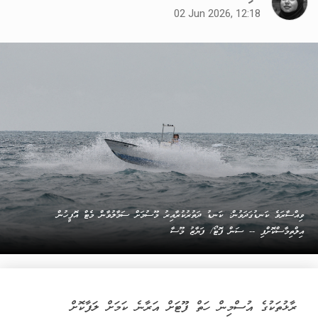
02 Jun 2026, 12:18
ވިއްސާރަވެ ކަނޑުގަދަވުން: ކަނޑު ދަތުރުކުރާއިރު މޫސުމަށް ސަމާލުވާން މެޓް އޮފީހުން
އިލްތިމާސްކޮށްފި -- ސަން ފޮޓޯ/ ފަޔާޒު މޫސާ
ރާޅުތަކުގެ އުސްމިން ހަތް ފޫޓަށް އަރާނެ ކަމަށް ލަފާކޮށް