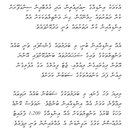
އެކަމަކު އިންޑިއާގެ ނިއުދިއްލީން، އަދި މުމްބާއީން ސިންގަޕޫރަށް
ކުރާ ދަތުރުތައް ހިމެނޭހެން، ގިނަ މަންޒިލްތަކަކަށް އެއާ
އިންޑިއާއިން ކުރާ ދަތުރުތައް ވަނީ މަދުކޮށްފައެވެ.
އެއާ އިންޑިއާއިން ބުނީ، މި ބަދަލުތައް ގެނެސްފައި ވަނީ ބައެއް
މަންޒިލްތަކުގެ ވައިގެ ސަރަހައްދުތައް ބަންދުކޮށްފައި އޮންނަ
އޮތުން ދިގުލައިގެން ދިއުމާއި، ޖެޓް ފިއުލްގެ އަގު އުފުލިގެން
ދިއުން ފަދަ ކަންތައްތަކުގެ ސަބަބުން ކަމަށެވެ.
މިދިޔަ މަހު ގެނައި މި ބަދަލުތަކުގެ ސަބަބުން ބައެއް ދަތިތައް
ދިމާވާނެ ކަމަށް އެއާ އިންޑިއާއިން ބުންޏެވެ. ނަމަވެސް ކޮންމެ
މަހަކު ބޭރުގެ މަންޒިލްތަކަށް އެއާ އިންޑިއާގެ 1،200 ފްލައިޓް
އުދުއްސާނެ ކަމުގެ ޔަގީންކަން އެ އެއާލައިނުން ވަނީ ދީފައެވެ.