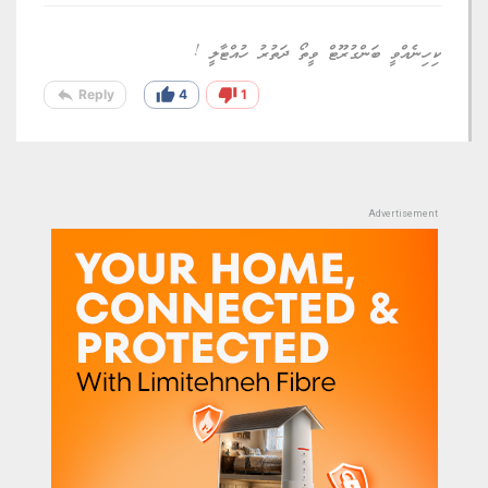
ކިހިނެއްވީ ބަންގުރޫޓް ވީތޯ ދަތުރު ހުއްޓާލީ !
reply
thumb_up
thumb_down
Reply
4
1