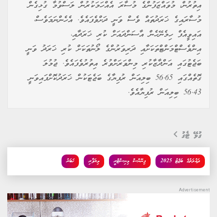
އިތުރުން، މުވައްޒަފުންގެ މުސާރަ އެއްހަމަކުރުން ލަސްވުމާ ގުޅިގެން
މުސާރައިގެ ޚަރަދުތައް ވެސް ވަނީ ދަށްވެފައެވެ. އެހެންނަމަވެސް،
އައިވީއެފް ހިމެނޭހެން އާސަންދައަށް ކުރި ޚަރަދާއި،
އިންވެސްޓްމަންޓްތަކަށާއި ދަރިވަރުންގެ ލޯނުތަކަށް ކުރި ޚަރަދު ވަނީ
ބަޖެޓުގައި އަންދާޒާކުރި މިންވަރަށްވުރެ އިތުރުވެފައެވެ. ޖުމުލަ
ގޮތެއްގައި 56.65 ބިލިއަން ރުފިޔާގެ ބަޖެޓަކުން ޚަރަދުކޮށްފައިވަނީ
56.43 ބިލިއަން ރުފިޔާއެވެ.
ގުޅޭ ޓެގު
ދައުލަތުގެ ބަޖެޓު 2025
ފިނޭންސް މިނިސްޓްރީ
ވިޔަފާރި
ޚަބަރު