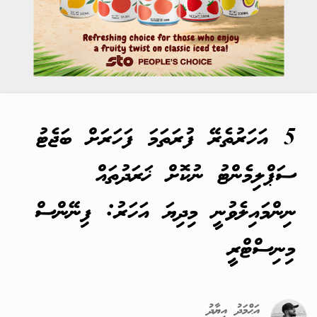
5 އަހަރުތެރޭ ފުރަތަމަ ފަހަރަށް ބަޖެޓު
ސަޕްލިމެންޓު ނުކޮށް ޚަރަދުތައް
ނިންމައިލެވުނީ މިދިޔަ އަހަރު: ފިނޭންސް
މިނިސްޓްރީ
އަޙްމަދު އިޔާދު