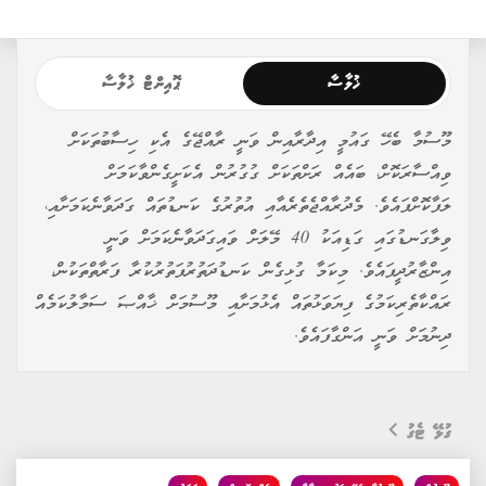
ޚުލާސާ
ޕޮއިންޓް ޚުލާސާ
މޫސުމާ ބެހޭ ގައުމީ އިދާރާއިން ވަނީ ރާއްޖޭގެ އެކި ހިސާބުތަކަށް
ވިއްސާރަކޮށް، ބައެއް ރަށްތަކަށް ގުގުރުން އެކަށީގެންވާކަމަށް
ލަފާކޮށްފައެވެ. މެދުރާއްޖެތެރެއާއި އުތުރުގެ ކަނޑުތައް ގަދަވާނެކަމަށާއި،
ވިލާގަނޑުގައި ގަޑިއަކު 40 މޭލަށް ވައިގަދަވާނެކަމަށް ވަނީ
އިންޒާރުދީފައެވެ. މިކަމާ ގުޅިގެން ކަނޑުދަތުރުފަތުރުކުރާ ފަރާތްތަކުން،
ރައްކާތެރިކަމުގެ ފިޔަވަޅުތައް އެޅުމަށާއި މޫސުމަށް ޚާއްޞަ ސަމާލުކަމެއް
ދިނުމަށް ވަނީ އަންގާފައެވެ.
ގުޅޭ ޓެގު