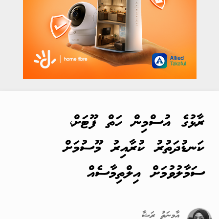
ރާޅުގެ އުސްމިން ހަތް ފޫޓަށް،
ކަނޑުދަތުރު ކުރާއިރު މޫސުމަށް
ސަމާލުވުމަށް އިލްތިމާސެއް
އާމިނަތު ރަޝާ