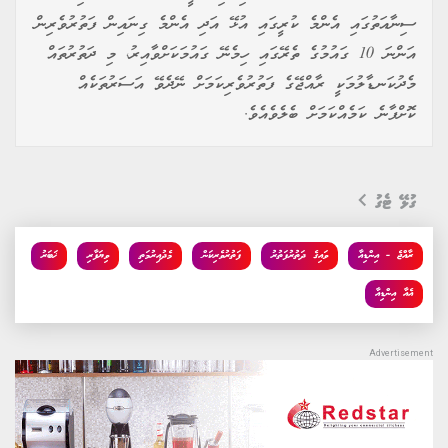
ސިނާއަތުގައި އެންމެ ކުރީގައި އުޅޭ އަދި އެންމެ ގިނައިން ފަތުރުވެރިން
އަންނަ 10 ގައުމުގެ ތެރޭގައި ހިމެނޭ ގައުމަކަށްވާއިރު، މި ދަތުރުތައް
މެދުކަނޑާލުމަކީ ރާއްޖޭގެ ފަތުރުވެރިކަމަށް ނޭދެވޭ އަސަރުތަކެއް
ކޮށްފާނެ ކަމެއްކަމަށް ބެލެވެއެވެ.
ގުޅޭ ޓެގު
ރާއްޖެ - އިންޑިއާ
ވައިގެ ދަތުރުފަތުރު
ފަތުރުވެރިކަން
މެދުއިރުމަތި
ވިޔަފާރި
ޚަބަރު
އެއާ އިންޑިއާ