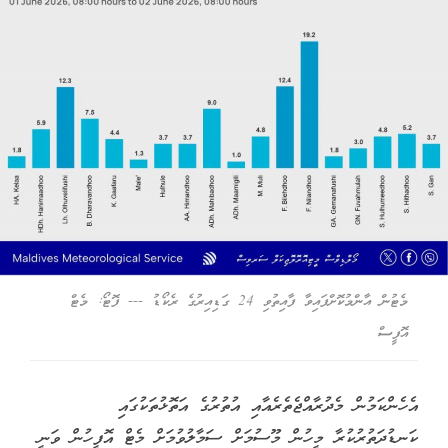
މެޓުން އާންމުކޮށްފައިވާ ފާއިތުވި 24 ގަޑިއިރުގެ ރެކޯޑު --- ފޮޓޯ: މެޓް
އޮފީސް
އެހެންކަމުން މެދުރާއްޖެތެރެއާއި އުތުރުގެ އަތޮޅުތަކުގައި
ކަނޑުދަތުރުކުރާ މީހުން މޫސުމަށް ސަމާލުވުމަށް މެޓް އޮފީހުން ވަނީ