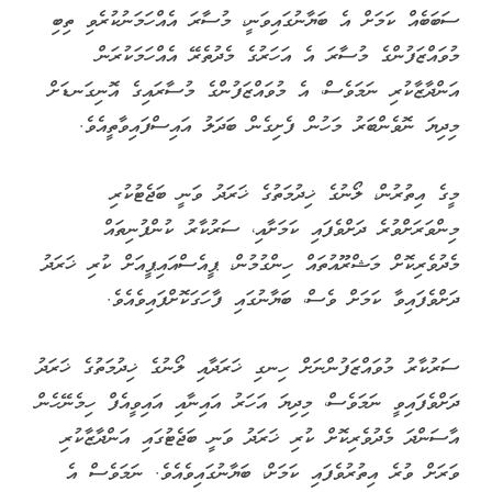
ސަބަބެއް ކަމަށް އެ ބަޔާނުގައިވަނީ، މުސާރަ އެއްހަމަނުކުރެވި ތިބި
މުވައްޒަފުންގެ މުސާރަ އެ އަހަރުގެ މެދުތެރޭ އެއްހަމަކުރަން
އަންދާޒާކުރި ނަމަވެސް، އެ މުވައްޒަފުންގެ މުސާރައިގެ އޮނިގަނޑަށް
މިދިޔަ ނޮވެންބަރު މަހުން ފެށިގެން ބަދަލު އައިސްފައިވާތީއެވެ.
މީގެ އިތުރުން، ލޯނުގެ ޚިދުމަތުގެ ޚަރަދު ވަނީ ބަޖެޓުކުރި
މިންވަރަށްވުރެ ދަށްވެފައި ކަމަށާއި، ސަރުކާރު ކުންފުނިތައް
މެދުވެރިކޮށް މަޝްރޫއުތައް ހިންގުމުން، ޕީއެސްއައިޕީއަށް ކުރި ޚަރަދު
ދަށްވެފައިވާ ކަމަށް ވެސް، ބަޔާނުގައި ފާހަގަކޮށްފައިވެއެވެ.
ސަރުކާރު މުވައްޒަފުންނަށް ހިނގި ޚަރަދާއި ލޯނުގެ ޚިދުމަތުގެ ޚަރަދު
ދަށްވެފައިވީ ނަމަވެސް، މިދިޔަ އަހަރު އައިނާއި އައިވީއެފް ހިމެނޭހެން
އާސަންދަ މެދުވެރިކޮށް ކުރި ޚަރަދު ވަނީ ބަޖެޓުގައި އަންދާޒާކުރި
ވަރަށް ވުރެ އިތުރުވެފައި ކަމަށް، ބަޔާނުގައިވެއެވެ. ނަމަވެސް އެ