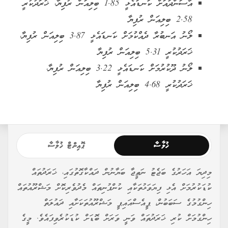
އާސަންދައަށް ކަނޑައެޅީ 1.85 ބިލިއަން ރުފިޔާ، ޚަރަދުކުރީ
2.58 ބިލިއަން ރުފިޔާ
ލޯނު އަނބުރާ ދެއްކުމަށް ކަނޑައެޅީ 3.87 ބިލިއަން ރުފިޔާ،
ޚަރަދުކުރީ 5.31 ބިލިއަން ރުފިޔާ
ލޯނު ދޫކުރުމަށް ކަނޑައެޅީ 3.22 ބިލިއަން ރުފިޔާ،
ޚަރަދުކުރީ 4.68 ބިލިއަން ރުފިޔާ
ޚުލާސާ
ޕޮއިންޓް ޚުލާސާ
މިދިޔަ އަހަރުގެ ބަޖެޓު ނަތީޖާ ބަޔާނުން ދައްކާގޮތުގައި، ޚަރަދުތައް
ކުޑަކުރުމަށް އެޅި ފިޔަވަޅުތަކާއި ކުންފުނިތައް މެދުވެރިކޮށް މަޝްރޫއުތައް
ހިންގުމުގެ ސަބަބުން، ޕީއެސްއައިޕީ މަޝްރޫއުތަކަށާއި ދައުލަތް
ހިންގުމަށް ކުރި ޚަރަދުތައް ވަނީ ވަރަށް ބޮޑަށް ކުޑަކުރެވިފައެވެ. މީގެ