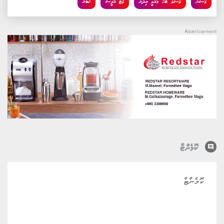
މޫސުން
މޫސުމާ ބެހޭ ގައުމީ އިދާރާ
މެޓް އޮފީސް
ޚަބަރު
comment
ކޮމެންޓް