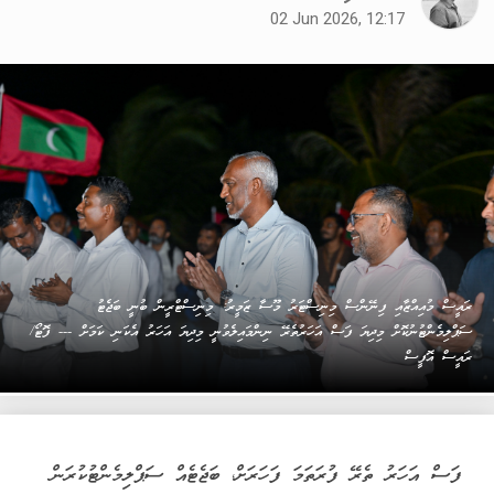
02 Jun 2026, 12:17
ރައީސް މުއިއްޒާއި ފިނޭންސް މިނިސްޓަރު މޫސާ ޒަމީރު: މިނިސްޓްރީން ބުނީ ބަޖެޓު
ސަޕްލިމެންޓުނުކޮށް މިދިޔަ ފަސް އަހަރުތެރޭ ނިންމައިލެވުނީ މިދިޔަ އަހަރު އެކަނި ކަމަށް --- ފޮޓޯ/
ރައީސް އޮފީސް
ފަސް އަހަރު ތެރޭ ފުރަތަމަ ފަހަރަށް، ބަޖެޓެއް ސަޕްލިމެންޓުކުރަން