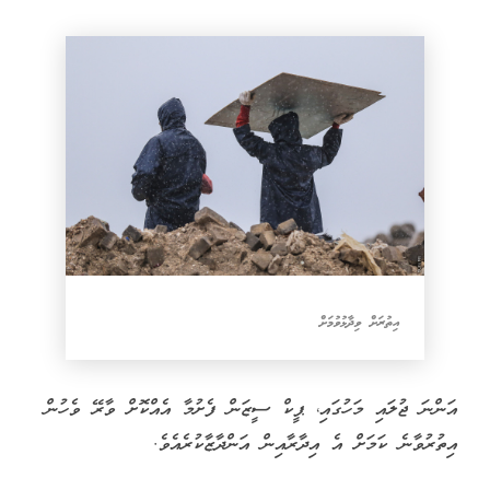
އިތުރަށް ވިދާޅުވުމަށް
އަންނަ ޖުލައި މަހުގައި، ޕީކް ސީޒަން ފެށުމާ އެއްކޮށް ވާރޭ ވެހުން
އިތުރުވާނެ ކަމަށް އެ އިދާރާއިން އަންދާޒާކުރެއެވެ.