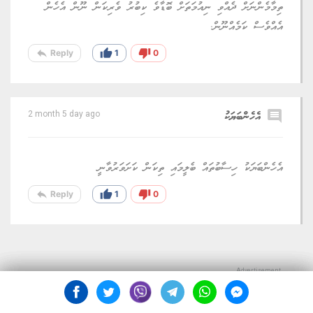
ތިމާމެންނަށް ދެއްވި ނިއުމަތަށް ބޮޑާވެ ކިބުރު ވެރިކަން ނޫން އެހެން
އެއްވެސް ކަމެއްނޫން.
reply
thumb_up
thumb_down
Reply
1
0
comment
އެހެންބަޔަކު
2 month 5 day ago
އެހެންބަޔަކު ހިސާބުތައް ބެލީމައި ތިކަން ކަށަވަރުވާނީ
reply
thumb_up
thumb_down
Reply
1
0