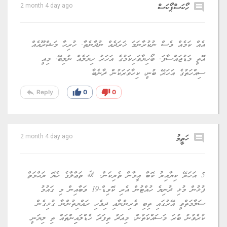
comment
ހޯކަސްޕޯކަސް
2 month 4 day ago
އެއް ކަމެއް ވެސް ނުކުރާނަމަ ޚަރަދެއް ނުދާނެތާ. ހުރިހާ މަޝްރޫއެއް
އޮތީ މަޑުޖައްސާފަ. ބޯހިޔާވަހިކަމުގެ އަހަރު ހިޔަލެއް ނުލިބޭ. މިއީ
ސިއްހަތުގެ އަހަރޭ ބުނީ، ކިހާވަރަކުން ދާނެބާ
reply
thumb_up
thumb_down
Reply
0
0
comment
ހަތީމު
2 month 4 day ago
5 އަހަރޭ ކިޔާއިރު ކޮބާ އީމާން ތެރިކަން. ﷲ ތަޢާލާގެ ހެޔޮ ރަޙްމަތް
ފުޅުން މުޅި ދުނިޔެ ހުއްޓުން އެރި ކޮވިޑް-19 ވަބާއިން މި ގައުމު
ސަލާމަތްވީ އޭރުގައި ތިބި ވެރިންނާއި ދިވެހި ރައްޔިތުންނާ ގުޅިގެން
ކުރެވުނު ބުރަ މަސައްކަތުން. މިއަދު ތިފަދަ ހެޑްލައިިންތައް ތި ލިޔަނީ