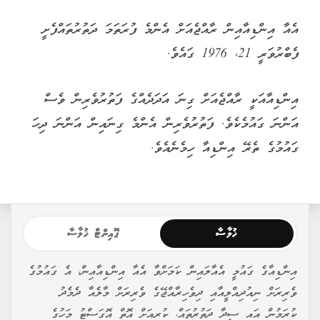
އެއާ އިންޑިއާއިން ރާއްޖެއަށް އެންމެ ފުރަތަމަ ދަތުރުތައްފެށީ
ފެބްރުވަރީ 21، 1976 ގައެވެ.
އިންޑިއާއަކީ ރާއްޖެއަށް ގިނަ އަދަދެއްގެ ފަތުރުވެރިން ވެސް
އަންނަ ގައުމެކެވެ. ފަތުރުވެރިން އެންމެ ގިނައިން އަންނަ ދިހަ
ގައުމުގެ ތެރޭ އިންޑިއާ ހިމެނެއެވެ.
ޚުލާސާ
ޕޮއިންޓް ޚުލާސާ
އިންޑިއާގެ ގައުމީ އެއާލައިން ކަމަށްވާ އެއާ އިންޑިއާއިން، އެ ގައުމުގެ
ވެރިރަށް ނިއުދިއްލީއާއި ދިވެހިރާއްޖޭގެ ވެރިރަށް މާލެއާ ދެމެދު
ކުރަމުން އައި ސީދާ ދަތުރުތައް، ކުރިއަށް އޮތް އޮގަސްޓު މަހުގެ