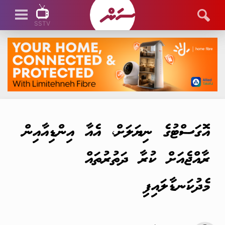
SSTV
SSTV LIVE
އޮގަސްޓުގެ ނިޔަލަށް، އެއާ އިންޑިއާއިން
ރާއްޖެއަށް ކުރާ ދަތުރުތައް
މެދުކަނޑާލައިފި