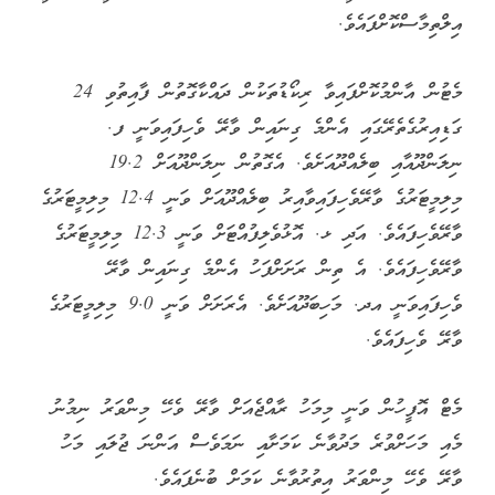
އިލްތިމާސްކޮށްފައެވެ.
މެޓުން އާންމުކޮށްފައިވާ ރިކޯޑުތަކުން ދައްކާގޮތުން ފާއިތުވި 24
ގަޑިއިރުގެތެރޭގައި އެންމެ ގިނައިން ވާރޭ ވެހިފައިވަނީ ފ.
ނިލަންދޫއާއި ބިލެއްދޫއަށެވެ. އެގޮތުން ނިލަންދޫއަށް 19.2
މިލިމީޓަރުގެ ވާރޭވެހިފައިވާއިރު ބިލެއްދޫއަށް ވަނީ 12.4 މިލިމީޓަރުގެ
ވާރޭވެހިފައެވެ. އަދި ޅ. އޮޅުވެލިފުއްޓަށް ވަނީ 12.3 މިލިމީޓަރުގެ
ވާރޭވެހިފައެވެ. އެ ތިން ރަށަށްފަހު އެންމެ ގިނައިން ވާރޭ
ވެހިފައިވަނީ އދ. މަހިބަދޫއަށެވެ. އެރަށަށް ވަނީ 9.0 މިލިމީޓަރުގެ
ވާރޭ ވެހިފައެވެ.
މެޓް އޮފީހުން ވަނީ މިމަހު ރާއްޖެއަށް ވާރޭ ވެހޭ މިންވަރު ނިމުނު
މެއި މަހަށްވުރެ މަދުވާނެ ކަމަށާއި ނަމަވެސް އަންނަ ޖުލައި މަހު
ވާރޭ ވެހޭ މިންވަރު އިތުރުވާނެ ކަމަށް ބުނެފައެވެ.