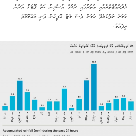
މެދުރާއްޖެތެރެއާއި އުތުރުގައި ރާޅުގެ އުސްމިން ހަތް ފޫޓަށް އަރާނެ
ކަމަށް ލަފާކުރެވޭ ކަމަށް ވެސް މެޓް އޮފީހުން ވަނީ މައުލޫމާތު
ދީފައެވެ.