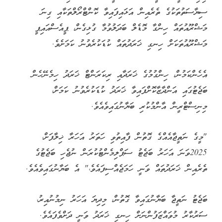
ސިޔާސަތުތަކުގެ ތެރެއިން އަޅައިފައިވާ ކޮންޓްރޯލްތަކާއި ގިނަ
މަޝްރޫއުތައް ހިންގާ މޮޑެލް ބަދަލުވުމާ ގުޅިގެން، ޕީއެސްއައިޕީ
މަޝްރޫއުތަކަށް ހިނގި ޚަރަދުތައް ކުޑަކުރެވުނު ކަމަށެވެ.
އެހެންކަމުން، ހިންގުމުގެ ޚަރަދާއި ރިކަރަންޓް ޚަރަދު ހިމެނޭހެން
ބަޖެޓުގައި އަންދާޒާކޮށްފައިވާ ޚަރަދު ކުޑަކުރެވުނު ކަމަށް،
މިނިސްޓްރީން އާންމުކުރި ބަޔާނުގައިވެއެވެ.
"މީގެ ނަތީޖާއެއްގެ ގޮތުން ފާއިތުވި ހަތަރު އަހަރާ ޚިލާފަށް،
2025ވަނަ އަހަރު ބަޖެޓު ސަޕްލިމެންޓުކުރަން ނުޖެހި ބަޖެޓުގެ
ތެރެއިން ޚަރަދުތައް ވަނީ ހަމަޖެއްސިފައެވެ،" އެ ބަޔާނުގައިވެއެވެ.
ބަޖެޓު ނަތީޖާ ބަޔާނުގައިވާ ގޮތުން، މިދިޔަ އަހަރު ނިމުނުއިރު،
ސަރުކާރު މުވައްޒަފުންނަށް ހިނގި ޚަރަދު ވަނީ ދަށްވެފައެވެ.