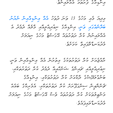
އިންޑިއާގެ ފުރަތަމަ އެއާލައިނެވެ.
މިދިޔަ މެއި މަހުގެ 13 ވަނަ ދުވަހު
އެއާ އިންޑިއާއިން ނެރުނު
ބަޔާނެއްގައި ވަނީ
، އިންޑިއާގެ ނިއުދިއްލީއާއި މާލެއާ ދެމެދު އެ
އެއާލައިނުން ކުރާ ދަތުރުތައް އޮގަސްޓް މަހުގެ ނިޔަލަށް
މެދުކަނޑާލާފައިވާ ކަމަށެވެ.
ރާއްޖެއަށް ކުރާ ދަތުރުތަކުގެ އިތުރުން އެއާ އިންޑިއާއިން ވަނީ،
ނިއުދިއްލީއާއި ޗައިނާގެ ޝަންހާއީއާ ދެމެދު ކުރާ ދަތުރުތަކާއި،
ބަންގްލަދޭޝްގެ ދާކާއަށް ކުރާ ދަތުރުތަކާއި، އިންޑިއާގެ
ޗެންނާއީން ސިންގަޕޫރަށް ކުރާ ދަތުރުތަކާއި، އެމެރިކާގެ ބައެއް
މަންޒިލުތަކަށް ކުރާ ދަތުރުތައް ވެސް އޮގަސްޓް މަހުގެ ނިޔަލަށް
މެދުކަނޑާލައިފައެވެ.