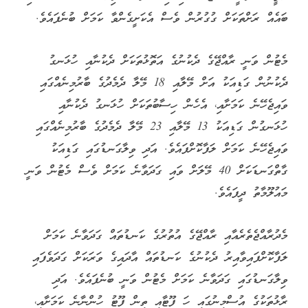
ބައެއް ރަށްތަކަށް ގުގުރުން ވެސް އެކަށީގެންވާ ކަމަށް ބުނެފައެވެ.
މެޓުން ވަނީ ރާއްޖޭގެ ދެކުނުގެ އަތޮޅުތަކަށް ދެކުނާއި ހުޅަނގު
ދެކުނުން ގަޑިއަކު އަށް މޭލާއި 18 މޭލާ ދެމެދުގެ ބާރުމިނެއްގައި
ވައިޖެހޭނެ ކަމަށާއި، އެހެން ހިސާބުތަކަށް ހުޅަނގު ދެކުނާއި
ހުޅަނގުން ގަޑިއަކު 13 މޭލާއި 23 މޭލާ ދެމެދުގެ ބާރުމިނެއްގައި
ވައިޖެހޭނެ ކަމަށް ލަފާކޮށްފައެވެ. އަދި ވިލާގަނޑުގައި ގަޑިއަކު
ގާތްގަނޑަކަށް 40 މޭލަށް ވައި ގަދަވާނެ ކަމަށް ވެސް މެޓުން ވަނީ
މައުލޫމާތު ދީފައެވެ.
މެދުރާއްޖެތެރެއާއި ރާއްޖޭގެ އުތުރުގެ ކަނޑުތައް ގަދަވާނެ ކަމަށް
ލަފާކޮށްފައިވާއިރު ދެކުނުގެ ކަނޑުތައް އާދައިގެ ވަރަކަށް ގަދަވެފައި
ވިލާގަނޑުގައި ގަދަވާނެ ކަމަށް މެޓުން ވަނީ ބުނެފައެވެ. އަދި
ރާޅުތަކުގެ އުސްމިނުގައި ހަ ފޫޓާއި ތިން ފޫޓު ހުންނާނެ ކަމަށާއި،