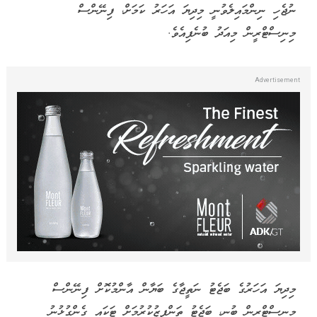
ނުޖެހި ނިންމައިލެވުނީ މިދިޔަ އަހަރު ކަމަށް، ފިނޭންސް
މިނިސްޓްރީން މިއަދު ބުނެފިއެވެ.
މިދިޔަ އަހަރުގެ ބަޖެޓު ނަތީޖާގެ ބަޔާން އާންމުކޮށް ފިނޭންސް
މިނިސްޓްރީން ބުނީ، ބަޖެޓު ތަންފީޒުކުރުމަށް ޓަކައި ގެންގުޅުނު