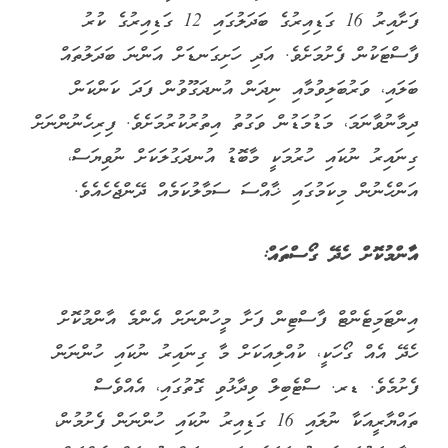
ފަށާއިރު 16 ގަޑިއިރުގެ ބަދަލުގައި 12 ގަޑިއިރުގެ ކުރު
ފާސްޓަކުން ފެށުމަށެވެ. އަދި ހަށިގަނޑަށް އަންނަ ބަދަލުތައް
ބަލައި، ވަރުބަލިވުމާއި ނިދަން އުނދަގޫވުން ފަދަ ކަންކަން
ދިމާނުވާނަމަ، މަޑުމަޑުން ވަގުތު އިތުރުކުރުމަށެވެ. ފިރިހެނުންނަށް
ގިނައިރު ނުކައި ހުރުމަކީ މާބޮޑު އުނދަގުލަކަށް ނުވިޔަސް،
އަންހެނުން މިކަމުގައި ޚާއްސަ ސަމާލުކަމެއް ދޭންޖެހެއެވެ.
އާންމުކޮށް ހެދޭ ގޯސްތައް:
އިންޓަމިޓެންޓް ފާސްޓިން ފަށާ މީހުންނަށް އެންމެ އާންމުކޮށް
ހެދޭ އެއް ގޯހަކީ، ކުއްލިއަކަށް މާ ގިނައިރު ނުކައި ހުންނަން
ފެށުމެވެ. ޑރ. ސްޓެބިލް ވިދާޅުވި ގޮތުގައި، އެއްވެސް
ތައްޔާރީއަކާ ނުލައި 16 ގަޑިއިރު ނުކައި ހުންނަން ފެށުމުން،