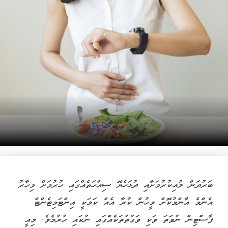
ބަރުދަން ލުއިކުރުމަށާއި ދުޅަހެޔޮ ސިއްހަތެއްގައި ހުރުމަށް މިހާރު
އެންމެ އާންމުކޮށް މީހުން ކުރާ އެއް ކަމަކީ އިންޓަމިޓެންޓް
ފާސްޓިން ނުވަތަ ވަކި ވަގުތުތަކެއްގައި ނުކައި ހުރުމެވެ. މިއީ