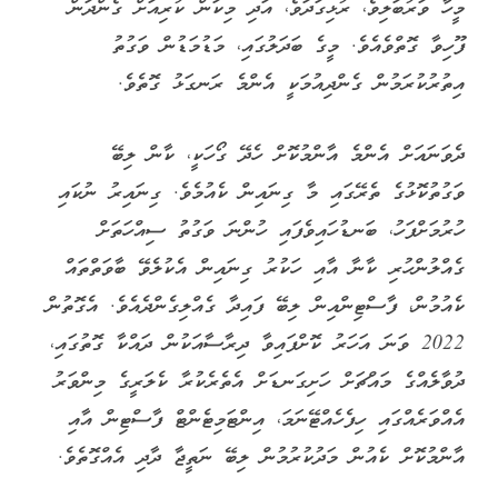
މީހާ ވަރުބަލިވެ، ރުޅިގަދަވެ، އަދި މިކަން ކުރިއަށް ގެންދަން
ފޫހިވާ ގޮތްވެއެވެ. މީގެ ބަދަލުގައި، މަޑުމަޑުން ވަގުތު
އިތުރުކުރަމުން ގެންދިއުމަކީ އެންމެ ރަނގަޅު ގޮތެވެ.
ދެވަނައަށް އެންމެ އާންމުކޮށް ހެދޭ ގޯހަކީ، ކާން ލިބޭ
ވަގުތުކޮޅުގެ ތެރޭގައި މާ ގިނައިން ކެއުމެވެ. ގިނައިރު ނުކައި
ހުރުމަށްފަހު، ބަނޑުހައިވެފައި ހުންނަ ވަގުތު ސިއްހަތަށް
ގެއްލުންހުރި ކާނާ އާއި ހަކުރު ގިނައިން އެކުލެވޭ ބާވަތްތައް
ކެއުމުން، ފާސްޓިންއިން ލިބޭ ފައިދާ ގެއްލިގެންދެއެވެ. އެގޮތުން
2022 ވަނަ އަހަރު ކޮށްފައިވާ ދިރާސާއަކުން ދައްކާ ގޮތުގައި،
ދުވާލެއްގެ މައްޗަށް ހަށިގަނޑަށް އެތެރެކުރާ ކެލަރީގެ މިންވަރު
އެއްވަރެއްގައި ހިފެހެއްޓޭނަމަ، އިންޓަމިޓެންޓް ފާސްޓިން އާއި
އާންމުކޮށް ކެއުން މަދުކުރުމުން ލިބޭ ނަތީޖާ ދާދި އެއްގޮތެވެ.