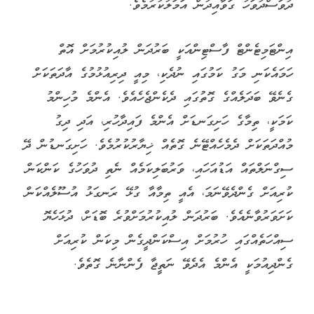
ދުވަސްދުވަހު ގަވާއިދުން އަމަލުކުރުމެވެ.
އިންޓަމިޓެންޓް ފާސްޓިންއަކީ ބަރުދަން ލުއިކުރުމަށް އޮތް
ހަމައެކަނި މަގު ކަމުގައި ނުދެކި، މިއީ ދިރިއުޅުމުގެ އާދަތަކަށް
ގެނެވޭ ބަދަލެއްގެ ގޮތުގައި ދެކެންޖެހެއެވެ. އެންމެ މުހިންމު
ކަމަކީ، ތިމާގެ ހަށިގަނޑަށް އެންމެ ފައިދާހުރި، އަދި ދިގު
މުއްދަތަކަށް ދެމެހެއްޓޭނެ ގޮތެއް ޚިޔާރުކުރުމެވެ. ހަށިގަނޑުން ދޭ
ސިގްނަލްތައް އަޑުއަހައި، ވަރުބަލިކަމެއް ނެތި ދުވަހުގެ ކަންކަން
ކުރިއަށް ގެންދެވޭނަމަ، އެއީ ތިމާއާ ގުޅޭ ރަނގަޅު އުސޫލެއްކަން
ކަށަވަރުވާނެއެވެ. ބަރުދަން ލުއިކުރުމަށްވުރެ ބޮޑަށް، ދުޅަހެޔޮ
ސިއްހަތެއްގައި ހުރުމަށް އިސްކަންދީގެން މިކަން ކުރިއަށް
ގެންދިއުމަކީ އެންމެ އެދެވޭ ނަތީޖާ ފެންނާނެ ގޮތެވެ.