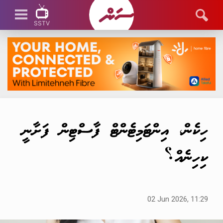
SSTV
SSTV LIVE
ހިކެން، އިންޓަމިޓެންޓް ފާސްޓިން ފަށާނީ
ކިހިނެއް؟
02 Jun 2026, 11:29