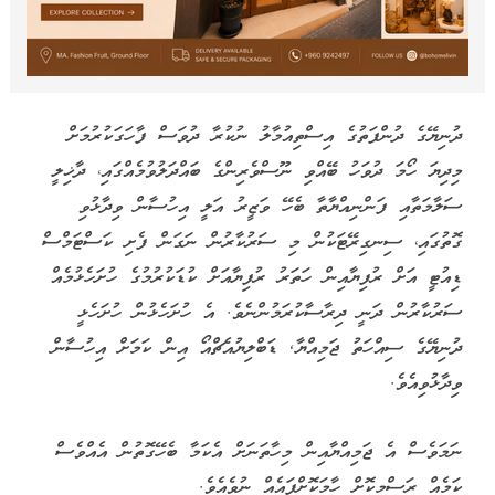
ދުނިޔޭގެ ދުންފަތުގެ އިސްތިއުމާލު ނުކުރާ ދުވަސް ފާހަގަކުރުމަށް
މިދިޔަ ހޯމަ ދުވަހު ބޭއްވި ނޫސްވެރިންގެ ބައްދަލުވުމެއްގައި، ދާޚިލީ
ސަލާމަތާއި ފަންނިއްޔާތާ ބެހޭ ވަޒީރު އަލީ އިހުސާން ވިދާޅުވި
ގޮތުގައި، ސިނގިރޭޓަކުން މި ސަރުކާރުން ނަގަން ފެށި ކަސްޓަމްސް
ޑިއުޓީ އަށް ރުފިޔާއިން ހަތަރު ރުފިޔާއަށް ކުޑަކުރުމުގެ ހުށަހެޅުމެއް
ސަރުކާރުން ދަނީ ދިރާސާކުރަމުންނެވެ. އެ ހުށަހެޅުން ހުށަހެޅީ
ދުނިޔޭގެ ސިއްހަތު ޖަމިއްޔާ, ޑަބްލިޔުއެޗްއޯ އިން ކަމަށް އިހުސާން
ވިދާޅުވިއެވެ.
ނަމަވެސް އެ ޖަމިއްޔާއިން މިހާތަނަށް އެކަމާ ބެހޭގޮތުން އެއްވެސް
ކަމެއް ރަސްމީކޮށް ހާމަކޮށްފައެއް ނުވެއެވެ.