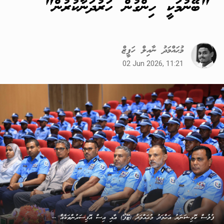
"ބޭނުމަކީ ހިންގުން ހަރުދަނާކުރުން"
މުޙައްމަދު ނާއިލް ހަފީޒް
02 Jun 2026, 11:21
ފުލުސް ކޮމިޝަނަރު އަހްމަދު މުޙައްމަދު (ޓޫފޯ) އާއި އިސް އޮފިސަރުންތަކެއް --