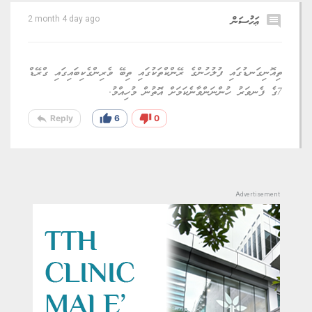
comment
ޢަހުސަން
2 month 4 day ago
ތިއޮނިގަނޑުގައި ފުލުހުންގެ ރޭންކްތަކުގައި ތިބޭ ވެރިންގެކިބައިގައި ގްރޭޑް
7ގެ ފެނވަރު ހުންނަންވާނެކަމަށް އޮތުން މުހިއްމު.
reply
thumb_up
thumb_down
Reply
6
0