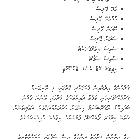
މާލޭ ޕޮލިސް
ހުޅުމާލޭ ޕޮލިސް
ނޮދަން ޕޮލިސް
ސަދަން ޕޮލިސް
ސާވިސް ޑިވެލޮޕްމަންޓް
ސާވިސް ސަޕޯޓް
ޑިޖިޓަލް ޑޭޓާ އެންޑް ޓެކްނޮލޮޖީ
ފުލުހުންގެ އިދާރާއިން ފާހަގަކުރި ގޮތުގައި، މި އޮނިގަނޑު
ފަރުމާކޮށްފައިވަނީ ތަފާތު ދާއިރާތަކުގެ މެދުގައި އޮންނަ ގުޅުން
ބަދަހިކޮށް، އޮޕަރޭޝަނަލް ހިންގުން ހަރުދަނާކުރުމާއެކު، ރައްޔިތުންނާ
ގާތުން ޚިދުމަތް ފޯރުކޮށްދޭ ފުލުހުންގެ ނިޒާމެއް ގާއިމުކުރުމަށެވެ.
މީގެ އިތުރުން، ޚިދުމަތް ދިނުމުގެ އިސް ސަފުގައި ހަރަކާތްތެރިވާ