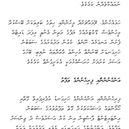
ނުރައްކާވެދާނެ ކަމެކެވެ.
ހަމައެހެންމެ، ލޭމައްޗަށްދާ މީހުންނާއި ހިތުގެ ބަލިތަކަށް ބޭސްކުރާ
މީހުންވެސް، ޑޮކްޓަރެއްގެ ލަފާގެ މަތިން މެނުވީ މިފަދަ ޑައިޓެއް
ފެށުން ރަނގަޅެއް ނޫނެވެ. ކެއުން މަދުކުރުމުގެ ސަބަބުން
ހަށިގަނޑަށް ބޭނުންވާ މުހިންމު މާއްދާތައް ނުލިބި، ބޭހުގެ
އަސަރު ކުރުމަށް ހުރަސްއެޅުމަކީ އެކަށީގެންވާ ކަމެކެވެ.
އަންހެނުންނާއި ފިރިހެނުންގެ ތަފާތު
ފިރިހެނުންނާއި އަންހެނުންގެ ހަށިގަނޑު އުފެދިފައިވާ ގޮތާއި
ހޯމޯންތައް މަސައްކަތްކުރާ ގޮތް ތަފާތުވުމުގެ ސަބަބުން،
އިންޓަމިޓެންޓް ފާސްޓިން އިން ކުރާ އަސަރުވެސް ދެ ޖިންސަށް
ތަފާތެވެ. އަންހެނުންގެ ހަށިގަނޑަކީ ކެލަރީ މަދުވުމަށް ވަރަށް