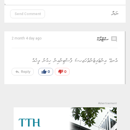
Send Comment
comment
ސްޓްރޯކް
2 month 4 day ago
އެނގޭ އިންޓަމިޓެންތްހަޖހސަ ފާސްޓިންއިން ހިކުނު މީހެއް
reply
thumb_up
thumb_down
Reply
0
0