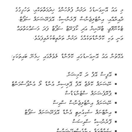
މި އައު އޮނިގަނޑުގެ ދަށުން ފުލުހުންގެ ޚިދުމަތްތަކާއި، ތަހުގީގުގެ
ދާއިރާއާއި، އިންޓެލިޖެންސް، ފޮރެންސިކް، އޮޕަރޭޝަނަލް ސަޕޯޓް،
ޓެކްނޮލޮޖީ، ޓްރޭނިން އަދި ކޯޕަރޭޓް ސަޕޯޓް ފަދަ މަސައްކަތްތައް
ވަނީ ވަކި ކޮމާންޑްތަކެއްގެ ދަށުން ތަރުތީބުކުރެވިފައެވެ.
އެގޮތުން އައު އޮނިގަނޑުގައި ކޮމާންޑް ލެވެލްގައި ހިމެނޭ ބައިތަކަކީ:
އޮފީސް އޮފް ދަ ކޮމިޝަނާ
ނޭޝަނަލް ކޮލެޖް އޮފް ޕޮލިސިން އެންޑް ލޯ އެންފޯސްމަންޓް
ޕްރޮފެޝަނަލް ސްޓެންޑަޑްސް
ނޭޝަނަލް އިންޓެލިޖެންސް ސާވިސް
އިންޓާނަލް ސެކިއުރިޓީ އެންޑް އޮޕަރޭޝަނަލް ސަޕޯޓް
ފޮރެންސިކް ސާވިސަސް
ސެންޓްރަލް އިންވެސްޓިގޭޝަންސް