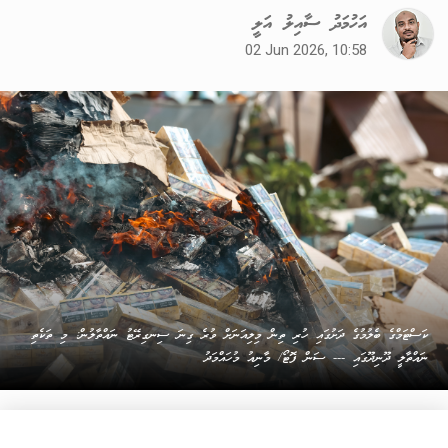
އަހުމަދު ސާއިލު އަލީ
02 Jun 2026, 10:58
ކަސްޓަމްގެ ބެލުމުގެ ދަށުގައި ހުރި ތިން މިލިއަނަށް ވުރެ ގިނަ ސިނގިރޭޓު ނައްތާލުން: މި ތަކެތި
ނައްތާލީ ދޫނިދޫގައި --- ސަން ފޮޓޯ/ މާނިއު މުހައްމަދު