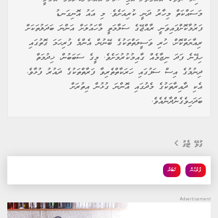
މަސައްކަތް މިހާރު ދަނީ ކުރިއަށެވެ. މި އައު އޮނިގަނޑު
ފަރުމާކޮށްފައިވަނީ ރާއްޖޭގެ ސަލާމަތީ މާހައުލަށް އަންނަ ބަދަލުތަކަށް
ރިއާޔަތްކޮށް، ހުރި ވަސީލަތްތަކުގެ ބޭނުން އެންމެ ފުރިހަމަ ގޮތުގައި
ހިފޭނެ ފަދަ ނިޒާމެއް ގާއިމުކުރުމަށެވެ. މީގެ ސަބަބުން، ޚިދުމަތް
ދިނުމުގެ އިސް ސަފުގައި ހަރަކާތްތެރިވާ ފަރާތްތަކުގެ ދައުރު ފުޅާވެ،
އެކި ދާއިރާތަކުގެ މެދުގައި އޮންނަ ގުޅުން އިތުރަށް
ބަދަހިވެގެންދާނެއެވެ.
ގުޅޭ ޓެގު
ފުލުހުން
ޚަބަރު