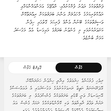
ފަރާތްތަކުގެ ދައުރު ފުޅާކުރުމާއި، ރާއްޖޭގެ އަމަންއަމާންކަމާއި
ރައްކާތެރިކަމުގެ މާހައުލަށް އަންނަ ބަދަލުތަކަށް ރިއާޔަތްކޮށް،
ވަސީލަތްތަކުގެ ބޭނުން އެންމެ ފުރިހަމަ ގޮތުގައި ހިފުން
ކަށަވަރުކުރުމަކީ މި ގެނެވުނު ބަދަލުގެ މައިގަނޑު އެއް މަގުސަދު
ކަމަށް ބުންޏެވެ.
ޚުލާސާ
ޕޮއިންޓް ޚުލާސާ
ދިވެހި ފުލުހުންގެ ޚިދުމަތުގެ އިދާރީ ހިންގުން ހަރުދަނާކޮށް،
އޮޕަރޭޝަނަލް ނަތީޖާ ރަނގަޅުކުރުމުގެ މަގުސަދުގައި އެ މުއައްސަސާގެ
އޮނިގަނޑަށް ވަނީ ބޮޑެތި ބަދަލުތަކެއް ގެނެސްފައެވެ. މި ބަދަލުތަކުގެ
ދަށުން ތަފާތު ދާއިރާތައް ވަކި ކޮމާންޑްތަކެއްގެ ދަށަށް ގެނެސް، އައު
ސިޔާސަތުތަކާ އެއްގޮތަށް އޮފިސަރުން އައްޔަންކުރުމުގެ އަމަލީ