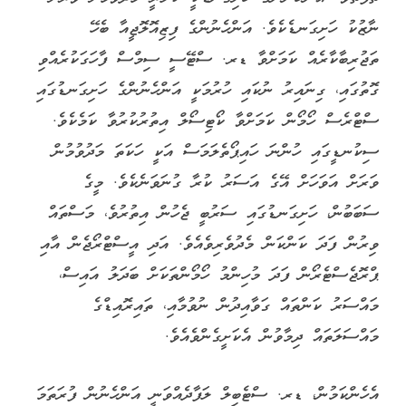
ނާޒުކު ހަށިގަނޑެކެވެ. އަންހެނުންގެ ފިޒިއޮލޮޖީއާ ބެހޭ
ތަޖުރިބާކާރެއް ކަމަށްވާ ޑރ. ސްޓޭސީ ސިމްސް ފާހަގަކުރެއްވި
ގޮތުގައި، ގިނައިރު ނުކައި ހުރުމަކީ އަންހެނުންގެ ހަށިގަނޑުގައި
ސްޓްރެސް ހޯމޯން ކަމަށްވާ ކޯޓިސޯލް އިތުރުކުރުވާ ކަމެކެވެ.
ސިކުނޑީގައި ހުންނަ ހައިޕޯތެލަމަސް އަކީ ހަކަތަ މަދުވުމުން
ވަރަށް އަވަހަށް އޭގެ އަސަރު ކުރާ ގުނަވަނެކެވެ. މީގެ
ސަބަބުން، ހަށިގަނޑުގައި ސަރުބީ ޖެހުން އިތުރުވެ، މަސްތައް
ވިރުން ފަދަ ކަންކަން މެދުވެރިވެއެވެ. އަދި އީސްޓްރޯޖެން އާއި
ޕްރޮޖެސްޓެރޯން ފަދަ މުހިންމު ހޯމޯންތަކަށް ބަދަލު އައިސް،
މައްސަރު ކަންތައް ގަވާއިދުން ނުވުމާއި، ތައިރޮއިޑްގެ
މައްސަލަތައް ދިމާވުން އެކަށީގެންވެއެވެ.
އެހެންކަމުން، ޑރ. ސްޓެބިލް ލަފާދެއްވަނީ އަންހެނުން ފުރަތަމަ