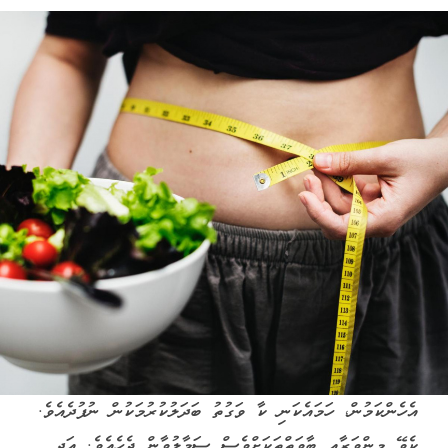
އެހެންކަމުން، ހަމައެކަނި ކާ ވަގުތު ބަދަލުކުރުމަކުން ނުފުދެއެވެ.
ކެވޭ މިންވަރާއި ބާވަތްތަކަށްވެސް ސަމާލުވާން ޖެހެއެވެ. އަދި