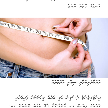
ރަނގަޅު ގޮތެއް ނޫނެވެ.
ރައްކާތެރިކަމާއި ސިއްހީ ހާލަތްތައް
އިންޓަމިޓެންޓް ފާސްޓިން އަކީ ބައެއް މީހުންނަށް ފައިދާހުރި
ކަމަކަށް ވިޔަސް، މިއީ އެންމެންނާ ގުޅޭ ކަމެއް ނޫންކަން ޑރ.