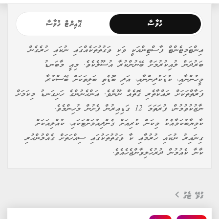
ޚުލާސާ
ޕޮއިންޓް ޚުލާސާ
އިންޓަމިޓެންޓް ފާސްޓިންއަކީ ވަކި ވަގުތުތަކެއްގައި ނުކައި ހުރެގެން
ބަރުދަން ލުއިކުރުމަށް ބޭނުންކުރާ އުސޫލެކެވެ. މިއީ މާބަނޑު
މީހުންނާއި، ކުޑަކުދިންނާއި، އަދި ބޮޑެތި ބަލިތަކަށް ބޭސްކުރާ
ފަރާތްތަކަށް ރައްކާތެރި ގޮތެއް ނޫނެވެ. އަންހެނުންގެ ހަށިގަނޑު މިކަމަށް
ނާޒުކުވުމުން، ފުރަތަމަ 12 ގަޑިއިރުން ފެށުން މުހިންމެވެ.
ކާމިޔާބުކަމާއެކު މިކަން ކުރިއަށް ގެންދިއުމަށްޓަކައި، ކުއްލިއަކަށް
ގިނައިރު ނުކައި ހުރުމާއި ކާ ވަގުތުތަކުގައި ސިއްހަތަށް ގެއްލުންހުރި
ކާނާ ކެއުމުން ދުރުހެލިވާންޖެހެއެވެ.
ގުޅޭ ޓެގު