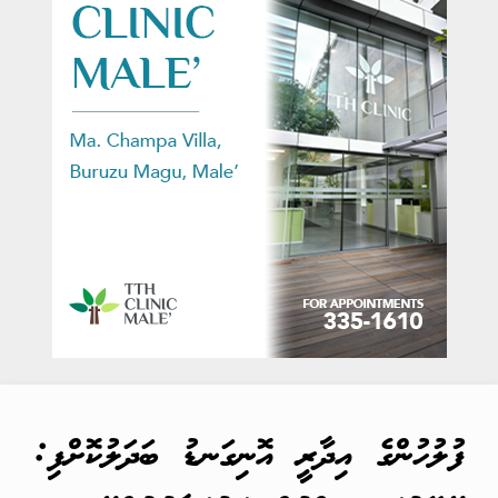
ފުލުހުންގެ އިދާރީ އޮނިގަނޑު ބަދަލުކޮށްފި: