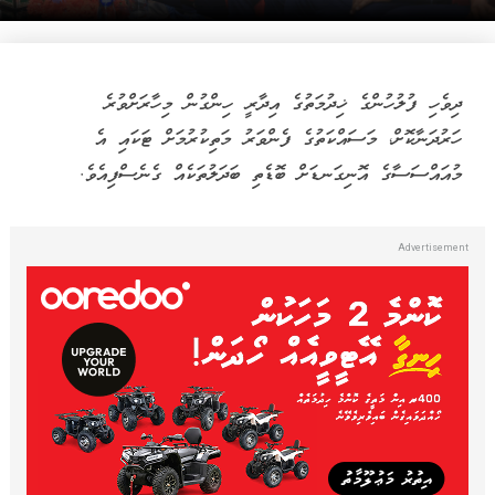
ދިވެހި ފުލުހުންގެ ޚިދުމަތުގެ އިދާރީ ހިންގުން މިހާރަށްވުރެ
ހަރުދަނާކޮށް، މަސައްކަތުގެ ފެންވަރު މަތިކުރުމަށް ޓަކައި އެ
މުއައްސަސާގެ އޮނިގަނޑަށް ބޮޑެތި ބަދަލުތަކެއް ގެނެސްފިއެވެ.