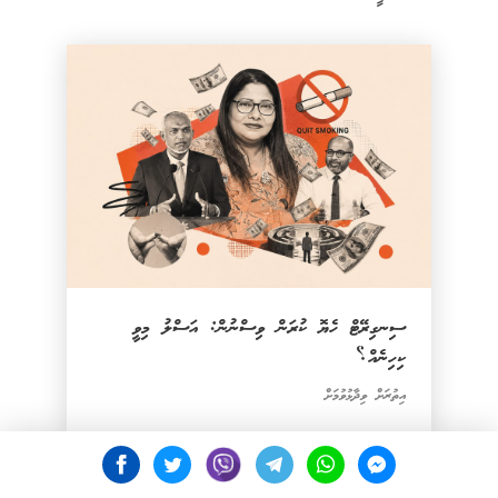
ސިނގިރޭޓް ހެޔޮ ކުރަން ވިސްނުން: އަސްލު މިވީ
ކިހިނެއް؟
އިތުރަށް ވިދާޅުވުމަށް
ސިއްހަތާ ބެހޭ ވަޒީރު ވެސް ބައިވެރިވެ ވަޑައިގެންނެވި ނޫސްވެރިންގެ