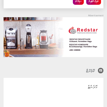
ލައިފްސްޓައިލް
ސިއްހަތު
comment
ކޮމެންޓް