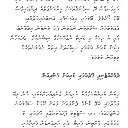
ހަށިގަނޑުން ދޭ ސިގްނަލްތަކަށް ބީރުކަންފަތެއް ދިނުމަކީވެސް
ބޮޑު ގޯހެކެވެ. ބޮލުގައި ރިއްސުމާއި، އަނބުރައިގަތުމާއި،
އެއްކަމަކަށް ސަމާލުކަން ނުދެވުން ފަދަ ކަންކަން ދިމާވާނަމަ،
އެއީ އެ މީހަކާ މި ޑައިޓް ނުގުޅޭކަމުގެ ނިޝާނެކެވެ. ގަދަކަމުން
މިކަން ކުރަން އުޅުމަކީ ސިއްހަތަށް އިތުރު ގެއްލުންތަކެއް
ލިބިދާނެ ކަމެކެވެ.
ދެމެހެއްޓެނިވި ގޮތެއްގައި ކުރިއަށް ގެންދިއުން:
މިކަން ކާމިޔާބުކަމާއެކު ކުރިއަށް ގެންދިއުމަށްޓަކައި، ކާން ލިބޭ
ވަގުތުގައި ކެވޭ ކާނާގެ ފެންވަރަށް ވަރަށް ބޮޑަށް ސަމާލުކަން
ދޭންޖެހެއެވެ. ޑރ. ސްޓެބިލް ފާހަގަކުރެއްވި ގޮތުގައި، ކާ
ވަގުތުގައި ޕްރޮޓީން، ފައިބާ، އަދި ހަށިގަނޑަށް ފައިދާހުރި