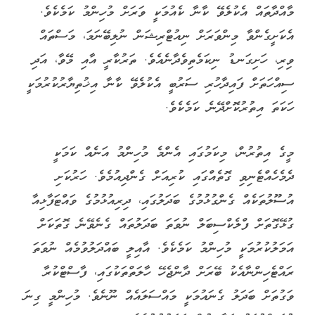
މާއްދާތައް އެކުލެވޭ ކާނާ ކެއުމަކީ ވަރަށް މުހިންމު ކަމެކެވެ.
އެކަށީގެންވާ މިންވަރަށް ނިއުޓްރިޝަން ނުލިބޭނަމަ، މަސްތައް
ވިރި، ހަށިގަނޑު ނިކަމެތިވެދާނެއެވެ. ތަރުކާރީ އާއި މޭވާ، އަދި
ސިއްހަތަށް ފައިދާހުރި ސަރުބީ އެކުލެވޭ ކާނާ އިޚުތިޔާރުކުރުމަކީ
ހަކަތަ އިތުރުކޮށްދޭނެ ކަމެކެވެ.
މީގެ އިތުރުން، މިކަމުގައި އެންމެ މުހިންމު އަނެއް ކަމަކީ
ދެމެހެއްޓެނިވި ގޮތެއްގައި ކުރިއަށް ގެންދިއުމެވެ. ހަރުކަށި
އުސޫލުތަކެއް ގެންގުޅުމުގެ ބަދަލުގައި، ދިރިއުޅުމުގެ ވައްޓަފާޅިއާ
ގުޅޭގޮތަށް ފްލެކްސިބަލް ނުވަތަ ބަދަލުތައް ގެނެވޭނެ ގޮތަކަށް
އަމަލުކުރުމަކީ މުހިންމު ކަމެކެވެ. އާއިލީ ބައްދަލުވުމެއް ނުވަތަ
ރައްޓެހިންނާއެކު ބޭރަށް ދާންޖެހޭ ހާލަތްތަކުގައި، ފާސްޓްކުރާ
ވަގުތަށް ބަދަލު ގެނައުމަކީ މައްސަލައެއް ނޫނެވެ. މުހިންމީ ގިނަ