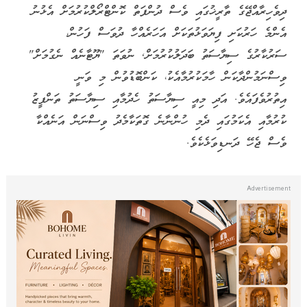
ދިވެހިރާއްޖޭގެ ތާރީޚުގައި ވެސް ދުންފަތް ކޮންޓްރޯލްކުރުމަށް އެޅުނު
އެންމެ ހަރުކަށި ފިޔަވަޅުތަކަށް އަހަރެއްހާ ދުވަސް ފަހުން،
ސަރުކާރުގެ ސިޔާސަތު ބަދަލުކުރުމަށް, ނުވަތަ "ޔޫޓާނެއް ނެގުމަށް"
ވިސްނަމުންދާކަން ހާމަކުރުމާއެކު، ކަންބޮޑުވުން މި ވަނީ
އިތުރުވެފައެވެ. އަދި މިއީ ސިޔާސަތު ހެދުމާއި ސިޔާސަތު ތަންފީޒު
ކުރުމާއި އެކަމުގައި ދެމި ހުންނާނެ ގޮތަކާމެދު ވިސްނަން އަނެއްކާ
ވެސް ޖެހޭ ދަނޑިވަޅެކެވެ.