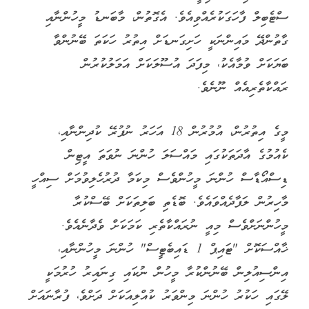
ސްޓެބިލް ފާހަގަކުރެއްވިއެވެ. އެގޮތުން، މާބަނޑު މީހުންނާއި
ގާތުންދޭ މައިންނަކީ ހަށިގަނޑަށް އިތުރު ހަކަތަ ބޭނުންވާ
ބަޔަކަށް ވުމާއެކު، މިފަދަ އުސޫލަކަށް އަމަލުކުރުން
ރައްކާތެރިއެއް ނޫނެވެ.
މީގެ އިތުރުން، އުމުރުން 18 އަހަރު ނުފުރޭ ކުދިންނާއި،
ކެއުމުގެ އާދަތަކުގައި މައްސަލަ ހުންނަ ނުވަތަ އީޓިން
ޑިސްއޯޑާސް ހުންނަ މީހުންވެސް މިކަމާ ދުރުހެލިވުމަށް ސިއްހީ
މާހިރުން ލަފާދެއްވައެވެ. ބޮޑެތި ބަލިތަކަށް ބޭސްކުރާ
މީހުންނަށްވެސް މިއީ ނުރައްކާތެރި ކަމަކަށް ވެދާނެއެވެ.
ޚާއްސަކޮށް "ޓައިޕް 1 ޑައިބެޓީސް" ހުންނަ މީހުންނާއި،
އިންސިއުލިން ބޭނުންކުރާ މީހުން ނުކައި ގިނައިރު ހުރުމަކީ
ލޭގައި ހަކުރު ހުންނަ މިންވަރު ކުއްލިއަކަށް ދަށްވެ، ފުރާނައަށް