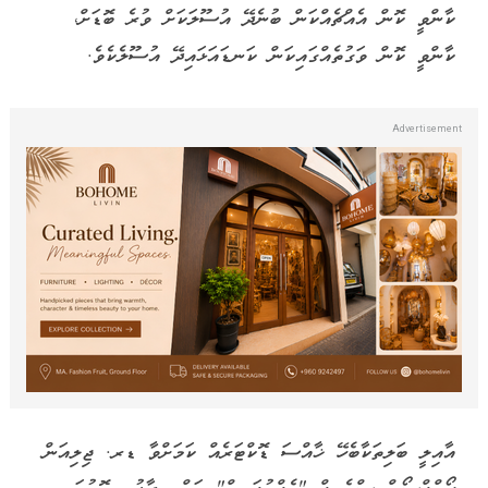
ކާންވީ ކޮން އެއްޗެއްކަން ބުނެދޭ އުސޫލަކަށް ވުރެ ބޮޑަށް،
ކާންވީ ކޮން ވަގުތެއްގައިކަން ކަނޑައަޅައިދޭ އުސޫލެކެވެ.
އާއިލީ ބަލިތަކާބެހޭ ޚާއްސަ ޑޮކްޓަރެއް ކަމަށްވާ ޑރ. ޖިލިއަން