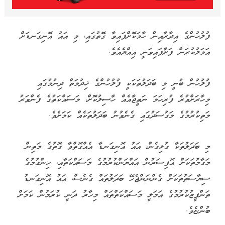
ފުލުހުންގެ އިދާރާއިން ހާމަކޮށްފައިވާ ގޮތުގައި، މި އައު އޮނިގަނޑަށް
އަމަލުކުރަން ފަށާފައިވަނީ އިއްޔެއެވެ.
ފުލުހުން ބުނީ މި ބަދަލުތަކަކީ ފުލުހުންގެ ޚިދުމަތް ދިނުމުގައި
މިހާރަށްވުރެ ފުރިހަމަ ނަތީޖާއެއް ހާސިލުކޮށް، މަސައްކަތުގެ ފެންވަރު
މަތިކުރުމުގެ މަގުސަދުގައި ގެނެވުނު ބަދަލުތަކެއް ކަމަށެވެ.
މި ބަދަލުތަކާ ގުޅިގެން، އައު އޮނިގަނޑާ އެއްގޮތްވާ ގޮތުގެ މަތިން
މަގާމުތަކަށް އޮފިސަރުން އައްޔަންކުރުމުގެ މަސައްކަތާއި، ހިންގުމުގެ
ސިޔާސަތުތަކަށް ގެންނަންޖެހޭ ބަދަލުތައް ގެނެސް، އައު އޮނިގަނޑު
ތަންފީޒުކުރުމުގެ އަމަލީ މަސައްކަތްތައް މިހާރު ދަނީ ކުރަމުން ކަމަށް
ބުންޏެވެ.