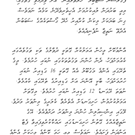
ފޯގްލްސޯން ސްޓެބިލް "ހެލްތުލައިން" އަށް ވިދާޅުވި ގޮތުގައި،
މިއީ ބަރުދަން ލުއިކުރުމަށް އެހީތެރިވެދޭނެ ކަމެއް ނަމަވެސް،
ގިނަ ބަޔަކަށް މިކަން ކުރާއިރު ހެދޭ ގޯސްތަކެއްގެ ސަބަބުން
އެދެވޭ ނަތީޖާ ނުފެނިދެއެވެ.
އާންމުކޮށް މީހުން އަމަލުކުރާ ގޮތަކީ ދުވާލުގެ ވަކި ވަގުތެއްގައި
ކެއުމަށްފަހު، ދެން ހުންނަ ވަގުތުތަކުގައި ނުކައި ހުރުމެވެ. މީގެ
ތެރޭގައި އެންމެ މަގުބޫލު އެއް ގޮތަކީ 16 ގަޑިއިރު ނުކައި
ހުރުމަށްފަހު، ބާކީ އޮންނަ އަށް ގަޑިއިރުގެ ތެރޭގައި ކެއުމެވެ.
ނުވަތަ ރޭގަނޑު 12 ގަޑިއިރު ނުކައި ހުރުމެވެ. މިގޮތަށް
އަމަލުކުރުމުން، ހަށިގަނޑަށް އެތެރެވާ ކެލަރީގެ މިންވަރު މަދުވެ،
ލޭގައި އިންސިއުލިން ހުންނަ މިންވަރު ދަށްވެއެވެ. އޭގެ
ނަތީޖާއެއްގެ ގޮތުން ހަށިގަނޑުގައި ރައްކާކުރެވިފައިވާ ފެޓް
އަންދަން ފަށައެވެ. ނަމަވެސް، މިއީ ހަމަ ކޮންމެ މީހަކަށް އެންމެ