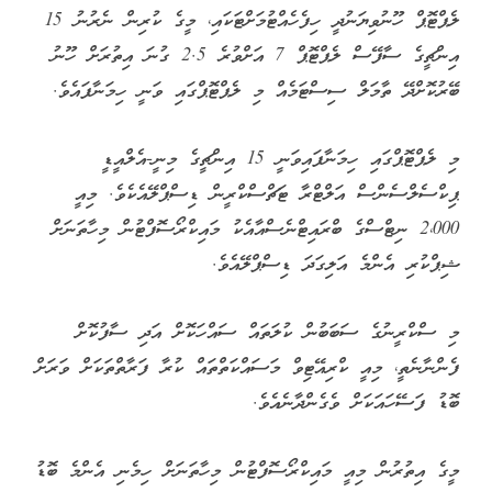
ލެޕްޓޮޕް ހޫނުވިޔަނުދީ ހިފެހެއްޓުމަށްޓަކައި، މީގެ ކުރިން ނެރުނު 15
އިންޗީގެ ސާފޭސް ލެޕްޓޮޕް 7 އަށްވުރެ 2.5 ގުނަ އިތުރަށް ހޫނު
ބޭރުކޮށްދޭ ތާމަލް ސިސްޓަމެއް މި ލެޕްޓޮޕްގައި ވަނީ ހިމަނާފައެވެ.
މި ލެޕްޓޮޕްގައި ހިމަނާފައިވަނީ 15 އިންޗީގެ މިނީ-އެލްއީޑީ
ޕިކްސެލްސެންސް އަލްޓްރާ ޓަޗްސްކްރީން ޑިސްޕްލޭއެކެވެ. މިއީ
2،000 ނިޓްސްގެ ބްރައިޓްނެސްއާއެކު މައިކްރޯސޮފްޓުން މިހާތަނަށް
ޝިޕްކުރި އެންމެ އަލިގަދަ ޑިސްޕްލޭއެވެ.
މި ސްކްރީނުގެ ސަބަބުން ކުލަތައް ސައްހަކޮށް އަދި ސާފުކޮށް
ފެންނާނެތީ، މިއީ ކްރިއޭޓިވް މަސައްކަތްތައް ކުރާ ފަރާތްތަކަށް ވަރަށް
ބޮޑު ފަސޭހައަކަށް ވެގެންދާނެއެވެ.
މީގެ އިތުރުން މިއީ މައިކްރޯސޮފްޓުން މިހާތަނަށް ހިމެނި އެންމެ ބޮޑު