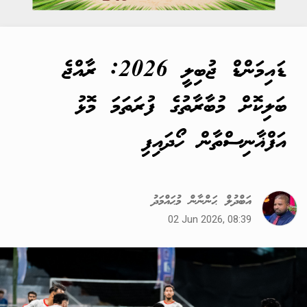
ޑައިމަންޑް ޖުބިލީ 2026: ރާއްޖެ
ބަލިކޮށް މުބާރާތުގެ ފުރަތަމަ މޮޅު
އަފްޣާނިސްތާން ހޯދައިފި
އަބްދުލް ޙަންނާން މުޙައްމަދު
02 Jun 2026, 08:39