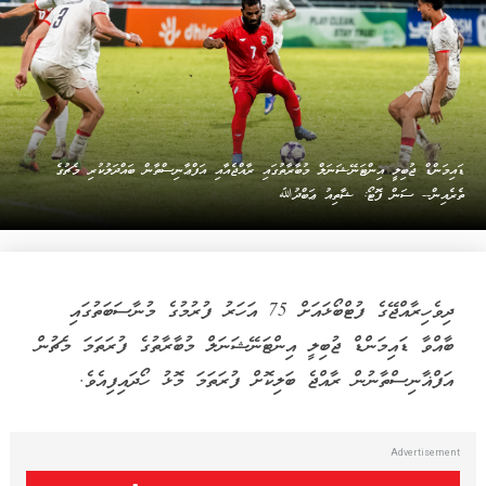
ޑައިމަންޑް ޖުބިލީ އިންޓަނޭޝަނަލް މުބާރާތުގައި ރާއްޖެއާއި އަފްޢާނިސްތާން ބައްދަލުކުރި މެޗުގެ
ތެރެއިން-- ސަން ފޮޓޯ: ޝާތިއު ޢަބްދުﷲ
ދިވެހިރާއްޖޭގެ ފުޓްބޯޅައަށް 75 އަހަރު ފުރުމުގެ މުނާސަބަތުގައި
ބާއްވާ ޑައިމަންޑް ޖުބިލީ އިންޓަނޭޝަނަލް މުބާރާތުގެ ފުރަތަމަ މެޗުން
އަފްޣާނިސްތާނުން ރާއްޖެ ބަލިކޮށް ފުރަތަމަ މޮޅު ހޯދައިފިއެވެ.