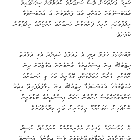
ހުރިހާ ފަރާތަކުން ވެސް ހަނގުރާމަ ހުއްޓާލުން ހިމަނާފައިވާ
އެއްބަސްވުމެއް ކަމަށާއި އެއް ފަރާތަކުން އެ އެއްބަސްވުމާ
ހިލާފުވުމަކީ ހުރިހާ ފަރާތަކުން ހަނގުރާމަ ހުއްޓާލުމާ ހިލާފުވުން
ކަމަށެވެ.
ލުބުނާނަށް ހަމަލާ ދިނީ އެ ގައުމުގެ ހަތިޔާރު އެޅި ޖަމާއަތް
ހިޒްބުﷲ އިން އިސްރާއީލުގެ އާންމުންނަ އަމާޒުކޮށް ދިން
ރޮކެޓާއި ޑްރޯން ހަމަލާތަކާއި އޭޕްރީލް މަހު ވީ ހަނގުރާމަ
ހުއްޓާލުމުގެ އެއްބަސްވުމާ ހިޒްބުﷲ އިން ޚިލާފުވެފައިވާ އިތުރު
ކަންތައްތައްވެސް ހުރުމުން ކަމަށް އިސްރާއީލުގެ ބޮޑުވަޒީރު
ބެންޖަމިން ނަތަންޔާހޫ މީގެކުރިން ވަނީ ވިދާޅުވެފައެވެ.
އެ މައްސަލައާ ގުޅިގެން އެމެރިކާއާއެކު ކުރަމުންދާ ނުސީދާ
މަޝްވަރާތައް ހުއްޓާލެވިދާނެކަމަށް ވެސް އީރާނުގެ ތަސްނީމް