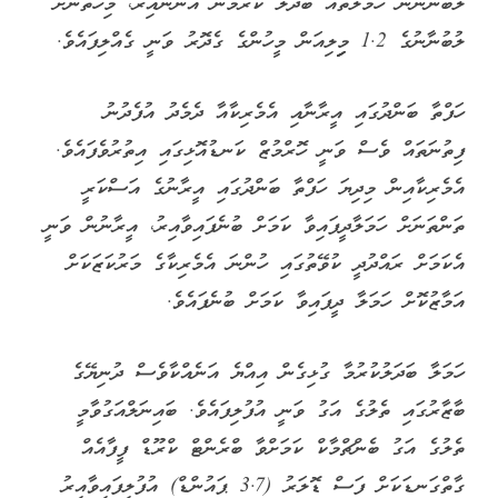
ލުބުނާނުން ހަމަލާތައް ބަދަލު ކުރަމުން އަންނައިރު، މިހާތަނަށް
ލުބުނާނުގެ 1.2 މިިިލިއަން މީހުންގެ ގެދޮރު ވަނީ ގެއްލިފައެވެ.
ހަފްތާ ބަންދުގައި އީރާނާއި އެމެރިކާއާ ދެމެދު އުފެދުނު
ފިތުނަތައް ވެސް ވަނީ ހޮރްމުޒް ކަނޑުއޮޅިގައި އިތުރުވެފައެވެ.
އެމެރިކާއިން މިދިޔަ ހަފްތާ ބަންދުގައި އީރާނުގެ އަސްކަރީ
ތަންތަނަށް ހަމަލާދީފައިވާ ކަމަށް ބުނެފައިވާއިރު، އީރާނުން ވަނީ
އެކަމަށް ރައްދުދީ ކުވޭތުގައި ހުންނަ އެމެރިކާގެ މަރުކަޒަކަށް
އަމާޒުކޮށް ހަމަލާ ދީފައިވާ ކަމަށް ބުނެފައެވެ.
ހަމަލާ ބަދަލުކުރުމާ ގުޅިގެން އިއްޔެ އަނެއްކާވެސް ދުނިޔޭގެ
ބާޒާރުގައި ތެލުގެ އަގު ވަނީ އުފުލިފައެވެ. ބައިނަލްއަގުވާމީ
ތެލުގެ އަގު ބެންޗްމާކް ކަމަށްވާ ބްރެންޓް ކްރޫޑް ފީފާއެއް
ގާތްގަނޑަކަށް ފަސް ޑޮލަރު (3.7 ޕައުންޑް) އުފުލިފައިވާއިރު