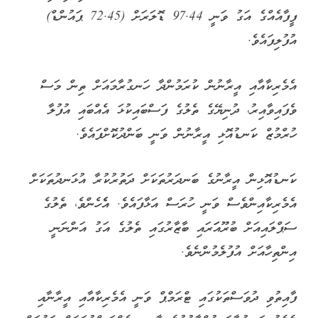
ފީފާއެއްގެ އަގު ވަނީ 97.44 ޑޮލަރަށް (72.45 ޕައުންޑް)
އުފުލިފައެވެ.
އެމެރިކާއާއި އީރާނުން ކުރަމުންދާ ހަނގުރާމައަށް ތިން މަސް
ވެފައިވާއިރު، ދުނިޔޭގެ ތެލުގެ ފަސްބައިކުޅަ އެއްބައި އުފުލާ
ހުރްމުޒް ކަނޑުއޮޅި އީރާނުން ވަނީ ބަންދުކޮށްފައެވެ.
ކަނޑުއޮޅިން އީރާނުގެ ބަނދަރުތަކަށް ދަތުރުކުރާ އުޅަނދުތަކަށް
އެމެރިކާއިންވެސް ވަނީ ހުރަސް އަޅާފައެވެ. އެެހެންވެ، ތެލުގެ
ސަޕްލައިއަށް ބުރޫއަަރައި ބާޒާރުގައި ތެލުގެ އަގު އަންނަނީ
އިންތިހާއަށް އުފުލެމުންނެވެ.
ފާއިތުވި ދުވަސްތަކުގައި ޓްރަމްޕް ވަނީ އެމެރިކާއާއި އީރާނާއި