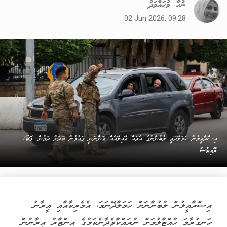
ނުހާ މުޙައްމަދު
02 Jun 2026, 09:28
އިސްރާއީލުން ހަމަލާދޭތީ ލުބުނާނުގެ އެތައް އާއިލާއެއް އަަންނަނީ ގައުމުން ބޭރަށް ދަމުން. ފޮޓޯ/
ރޮއިޓާސް
އިސްރާއީލުން ލުބުނާނަށް ހަމަލާދޭނަމަ، އެމެރިކާއާއި އީރާނު
ހަނގުރާމަ ހުއްޓާލުމަށް ނުރައްކާވެދާނެކަމުގެ އިންޒާރު އީރާނުން