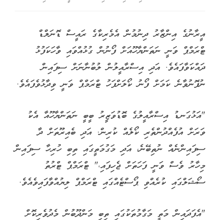
އީރާނުގެ އިންޒާރު ދިނުމުން އެމެރިކާގެ ރައީސް ޑޮނަލްޑް
ޓްރަމްޕް ވަނީ ނަތަންޔާހޫއަށް ފޯނުން ގުޅުއްވައި ވާހަކަފުޅު
ދައްކަވާފައެވެ. އަދި އިސްރާއީލުން ލުބުނާނަށް ސިފައިން
ނުފޮނުވާނެ ކަމަށް ފޯނު ކޯލަށްފަހު ޓްރަމްޕް ވަނީ ވިދާޅުވެފައެވެ.
"އަޅުގަނޑު އިސްރާއީލުގެ ބޮޑުވަޒީރު ބީބީ ނަތަންޔާހޫއާ އެކު
ވަރަށް އުފެއްދުންތެރި ކޯލެއް ކުރިން. އަދި ބެއިރޫތަށް ދާ
ސިފައިންނެއް ނުތިބޭނެ، އަދި މަގުމަތީގައި ތިބި ހުރިހާ ސިފައިން
މިހާރު ވެސް ވަނީ ފަހަތަށް ޖެހިފައި،" ޓްރަމްޕް ޓްރުތު
ސޯޝަލްގައި ކުރެއްވި ޕޯސްޓެއްގައި ޓްރަމްޕް ލިޔުއްވާފައިވެއެވެ.
"އެފަދައިން މަތީ މަގާމުތަކުގައި ތިބި މަންދޫބުން މެދުވެރިކޮށް