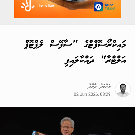
މައިކްރޯސޮފްޓްގެ "ސާފޭސް ލެޕްޓޮޕް
އަލްޓްރާ" ދައްކާލައިފި
އަހްމަދު ދާއޫދު
02 Jun 2026, 08:29