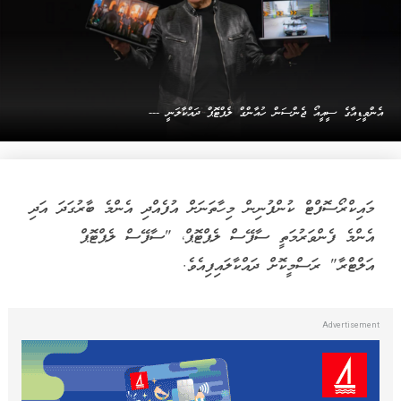
އެންވީޑިއާގެ ސީއީއޯ ޖެންސަން ހުއާންގް ލެޕްޓޮޕް ދައްކާލަނީ ---
މައިކްރޯސޮފްޓް ކުންފުނިން މިހާތަނަށް އުފެއްދި އެންމެ ބާރުގަދަ އަދި
އެންމެ ފެންވަރުމަތީ ސާފޭސް ލެޕްޓޮޕް، "ސާފޭސް ލެޕްޓޮޕް
އަލްޓްރާ" ރަސްމީކޮށް ދައްކާލައިފިއެވެ.