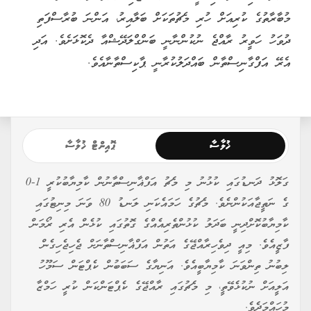
މުބާރާތުގެ ކުރިއަށް ހުރި މެޗުތަކަށް ބަލާއިރު، އަންނަ ބުރާސްފަތި
ދުވަހު ހަވީރު ރާއްޖެ ނުކުންނާނީ ބަންގްލަދޭޝްއާ ދެކޮޅަށެވެ. އަދި
އެރޭ އަފްގާނިސްތާން ބައްދަލުކުރާނީ ޕާކިސްތާނާއެވެ.
ޚުލާސާ
ޕޮއިންޓް ޚުލާސާ
ގަލޮޅު ދަނޑުގައި ކުޅުނު މި މެޗު އަފްޣާނިސްތާނުން ކާމިޔާބުކުރީ 1-0
ގެ ނަތީޖާއަކުންނެވެ. މެޗުގެ ހަމައެކަނި ލަނޑު 80 ވަނަ މިނިޓުގައި
ކާމިޔާބުކޮށްދިނީ ބަދަލު ކުޅުންތެރިއެއްގެ ގޮތުގައި ކުޅެން އެރި ރޯމަން
ފާޒީއެވެ. މިއީ ދިވެހިރާއްޖޭގެ އަތުން އަފްޣާނިސްތާނަށް ޖެހިޖެހިގެން
ލިބުނު ތިންވަނަ ކާމިޔާބީއެވެ. އަނިޔާގެ ސަބަބުން ކެޕްޓަން ސަމޫހު
އަލީއަށް ނުކުޅެވޭތީ، މި މެޗުގައި ރާއްޖޭގެ ކެޕްޓަންކަން ކުރީ ހަމްޒާ
މުހައްމަދެވެ.