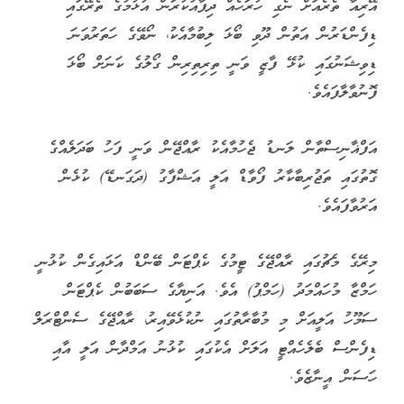
އޭރިއާ ތެރެއަށް ނެގި ހުރަހެއް ދިފާއުކުރަން އުޅުމުގެ ތެރޭގައި
ޑިފެންޑަރުން އަތުން ދޫވި ބޯޅަ ލިބުމާއެކު، ނޯވޭގެ ހަތަރުވަނަ
ޑިވިޝަނުގައި ކުޅޭ ފާޒީ ވަނީ ތިރިތިރިން ގޯލުގެ ކަނަށް ބޯޅަ
ފޮނުވާލާފައެވެ.
އަފްޣާނިސްތާން ލަނޑު ޖެހުމާއެކު ރާއްޖޭން ވަނީ ފަހު ބަދަލެއްގެ
ގޮތުގައި ތަޖުރިބާކާރު ފޯވާޑް އަލީ އަޝްފާގު (ދަގަނޑޭ) ކުޅެން
އަރުވާފައެވެ.
މިރޭގެ މެޗުގައި ރާއްޖޭގެ ޓީމުގެ ކެޕްޓަން ބޭންޑް އަޅައިގެން ކުޅުނީ
ހަމްޒާ މުހައްމަދު (ހަމްޕު) އެވެ. އަނިޔާގެ ސަބަބުން ކެޕްޓަން
ސަމޫހު އަލީއަށް މި މުބާރާތުގައި ނުކުޅެވޭއިރު، ރާއްޖޭގެ ސެންޓްރަލް
ޑިފެންސް ބެލެހެއްޓީ އަލަށް އެކުގައި ކުޅުނު އަމްދާން އަލީ އާއި
ހަސަން އީނާޒެވެ.