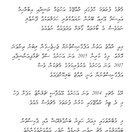
މެޗުގެ ފުރަތަމަ ހާފުގައި ރާއްޖޭގެ އަހުޒަމް ރަޝީދާއި އިބްރާހިމް
އައިސަމް އޭރިއާ ބޭރުން ނުރައްކާތެރި ހަމަލާތަކެއް ފޮނުވާލި
ނަމަވެސް، އެ ބޯޅަތައް ގޯލަށް ވަދެފައެއް ނުވެއެވެ.
މިއީ ރާއްޖެ އަތުން އަފްގާނިސްތާނަށް ޖެހިޖެހިގެން ލިބުނު ތިންވަނަ
މޮޅެވެ. މީގެ ކުރިން 2015 ވަނަ އަހަރުގެ ސާފް ޗެމްޕިއަންޝިޕާއި
2017 ވަނަ އަހަރުގެ އެކުވެރިކަމުގެ މެޗަކުން ވެސް
އަފްގާނިސްތާނުން ވަނީ ރާއްޖެ ބަލިކޮށްފައެވެ.
ރޭގެ މެޗަކީ 2014 ވަނަ އަހަރުގެ އޭއެފްސީ ޗެލެންޖު ކަޕަށް ފަހު
މި ދެ ޓީމު ރާއްޖޭގައި ކުޅުނު ފުރަތަމަ މެޗުވެސް މެއެވެ.
މި މުބާރާތުގައި މިއަދު ހަވީރު ބަންގްލަދޭޝް އާއި ޕާކިސްތާން
ބައްދަލުކުރި މެޗު ނިމުނީ ލަނޑެއް ނުޖެހި އެއްވަރުވެގެންނެވެ.