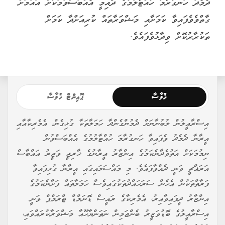
ދެމެދު ހަނގުރާމަ ހުއްޓާލުމުގެ ދާއިމީ އެއްބަސްވުމަކަށް އައުމަށް
ގާތްވެވެފައިވާ ކަމަށާއި މަޝްވަރާތައް ކުރިއަށްދާ ކަމަށް
ތަކުރާރުކޮށް ވިދާޅުވެފައެވެ.
ޚުލާސާ
ޕޮއިންޓް ޚުލާސާ
އިސްރާއީލުން ލުބުނާނަށް ދެމުންގެންދާ ހަމަލާތަކާ ގުޅިގެން، އެމެރިކާއާއި
އީރާނާ ދެމެދު ވެފައިވާ ހަނގުރާމަ ހުއްޓާލުމުގެ އެއްބަސްވުން
ނިމުމަކަށް އަތުވެދާނެކަމުގެ އިންޒާރު އީރާނުގެ ޚާރިޖީ ވަޒީރު އައްބާސް
އަރަޣްޗީ ވަނީ ދެއްވާފައެވެ. މި މައްސަލައިގައި އީރާނާ ގުޅިފައިވާ
ފަރާތްތަކުން އެހެން ސަރަހައްދުތަކުގައިވެސް ހަމަލާތައް ފަށާނެކަމުގެ
އިންޒާރު ދީފައިވާއިރު، އެމެރިކާގެ ރައީސް ޑޮނަލްޑް ޓްރަމްޕް ވަނީ
އިސްރާއީލުގެ ބޮޑުވަޒީރު ބެންޖަމިން ނަތަންޔާހޫއާ މަޝްވަރާކުރައްވައި،