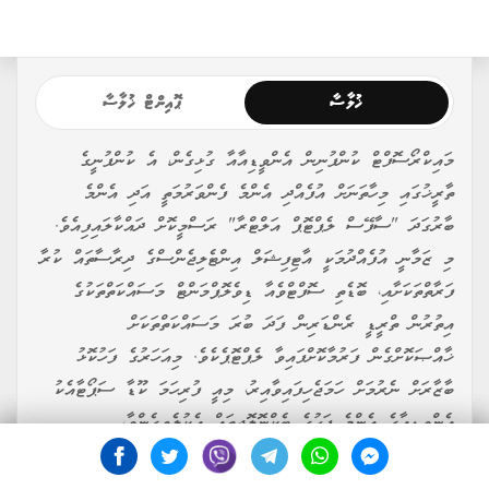
ޚުލާސާ
ޕޮއިންޓް ޚުލާސާ
މައިކްރޯސޮފްޓް ކުންފުނިން އެންވީޑިއާއާ ގުޅިގެން، އެ ކުންފުނީގެ
ތާރީޚުގައި މިހާތަނަށް އުފެއްދި އެންމެ ފެންވަރުމަތީ އަދި އެންމެ
ބާރުގަދަ "ސާފޭސް ލެޕްޓޮޕް އަލްޓްރާ" ރަސްމީކޮށް ދައްކާލައިފިއެވެ.
މި ޒަމާނީ އުފެއްދުމަކީ އާޓިފިޝަލް އިންޓެލިޖެންސްގެ ދިރާސާތައް ކުރާ
ފަރާތްތަކަށާއި، ބޮޑެތި ސޮފްޓްވެއާ ޑިވެލޮޕްމަންޓް މަސައްކަތްތަކުގެ
އިތުރުން ތްރީޑީ ރެންޑަރިން ފަދަ ބުރަ މަސައްކަތްތަކަށް
ޚާއްޞަކޮށްގެން ފަރުމާކޮށްފައިވާ ލެޕްޓޮޕެކެވެ. މިއަހަރުގެ ފަހުކޮޅު
ބާޒާރަށް ނެރުމަށް ހަމަޖެހިފައިވާއިރު، މިއީ ފުރިހަމަ ކޫޑާ ސަޕޯޓާއެކު
އެންވީޑިއާގެ އެންމެ ފަހުގެ ޓެކްނޮލޮޖީތައް އެކުލެވިގެންވާ،
ޕްރޮފެޝަނަލުންނަށް ނުހަނު ބޭނުންތެރި ވަސީލަތަކަށް ވެގެންދާނެއެވެ. މި
ލެޕްޓޮޕްގެ އަގާއި އެކި ޤައުމުތަކަށް ނެރޭނެ ތާރީޚުތައް އަދި