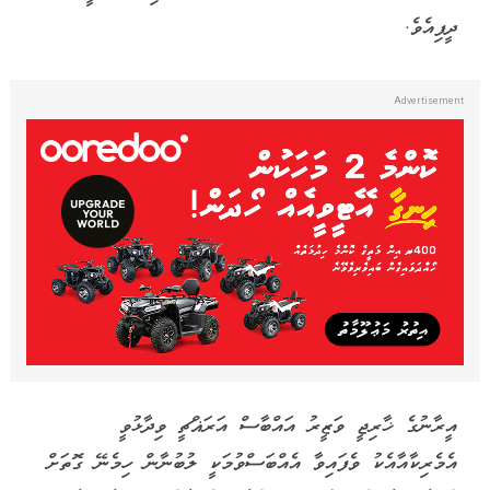
ދީފިއެވެ.
އީރާނުގެ ޚާރިޖީ ވަޒީރު އައްބާސް އަރަޣްޗީ ވިދާޅުވީ
އެމެރިކާއާއެކު ވެފައިވާ އެއްބަސްވުމަކީ ލުބުނާން ހިމެނޭ ގޮތަށް