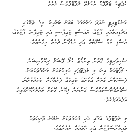
ހެޕްޓިކް ޓަޗްޕޭޑް އެކުލެވޭ ލެޕްޓޮޕްވެސް މެއެވެ.
ކަނެކްޓިވިޓީ ނުވަތަ ގުޅާލުމުގެ ބަޔަށް ބަލާއިރު، މީގެ ތެރޭގައި
އެޗްޑީއެމްއައި ޕޯޓެއް، ޔޫއެސްބީ ޓައިޕް-ސީ އަދި ޓައިޕް-އޭ ޕޯޓުތައް،
އެސްޑީ ކާޑް ސްލޮޓެއް އަދި ހެޑްފޯން ޖެކެއް ހިމެނެއެވެ.
ސެކިއުރިޓީގެ ގޮތުން ވިންޑޯޒް ހެލޯ ފޭޝަލް ރިކޮގްނިޝަން
ސަޕޯޓްކުރާ އިރު، މި ލެޕްޓޮޕަކީ އަމިއްލައަށް މަރާމާތުކުރަން
ފަސޭހަވާނެ ގޮތަށް އެތެރޭގެ ބައިތައް ފަރުމާކޮށް، ބަދަލުކުރާނެ
ސްޕެއާޕާޓްސްތައްވެސް ގަންނަން ލިބޭނެ ގޮތަށް ތައްޔާރުކޮށްފައިވާ
އުފެއްދުމެކެވެ.
މި ލެޕްޓޮޕްގެ އަގާއި އެކި ޤައުމުތަކަށް ނެރޭނެ ތާރީޚުތައް
މައިކްރޯސޮފްޓުން އަދި ހާމައެއް ނުކުރެއެވެ.