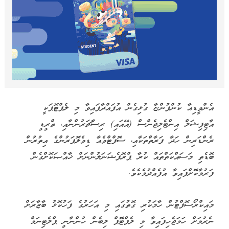
އެންވީޑިއާ ކުންފުންޏާ ގުޅިގެން އުފައްދާފައިވާ މި ލެޕްޓޮޕަކީ
އާޓިފިޝަލް އިންޓެލިޖެންސް (އޭއައި) ރިސާޗަރުންނާއި، ތްރީޑީ
ރެންޑަރިން ހަދާ ފަރާތްތަކާއި، ސޮފްޓްވެއާ ޑިވެލޮޕަރުންގެ އިތުރުން
ބޮޑެތި މަސައްކަތްތައް ކުރާ ޕްރޮފެޝަނަލުންނަށް ޚާއްޞަކޮށްގެން
ފަރުމާކޮށްފައިވާ އުފެއްދުމެކެވެ.
މައިކްރޯސޮފްޓުން ހާމަކުރި ގޮތުގައި މި އަހަރުގެ ފަހުކޮޅު ބާޒާރަށް
ނެރުމަށް ހަމަޖެހިފައިވާ މި ލެޕްޓޮޕް ލިބެން ހުންނާނީ ޕްލެޓިނަމް