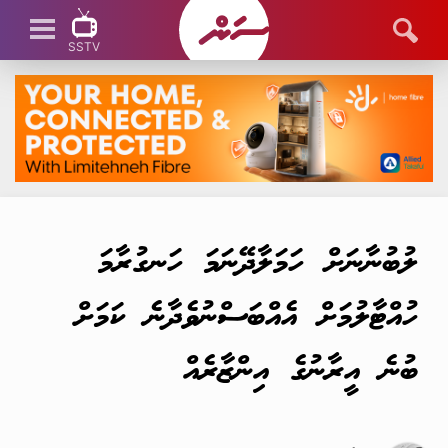
SSTV
SSTV LIVE
ލުބުނާނަށް ހަމަލާދޭނަމަ ހަނގުރާމަ
ހުއްޓާލުމަށް އެއްބަސްނުވެދާނެ ކަމަށް
ބުނެ އީރާނުގެ އިންޒާރެއް