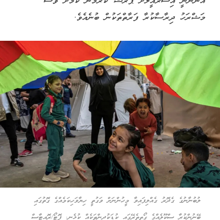
އަންނަނީ އިސްރާއީލަށް ޕްރެޝާ ކުރަމުން ކަމަށް ވެސް
މަޝްރަހު ދިރާސާކުރާ ފަރާތްތަކުން ބުނެއެވެ.
ލުބުނާނުގެ ގެދޮރު ގެއްލިފައިވާ މީހުންނަށް ވަގުތީ ހިޔާވަހިކަމެއްގެ ގޮތުގައި
ބޭނުންކުރާ ސްކޫލެއްގެ ގޯތިތެރޭގައި ކުޑަކުދިންތަކެއް ކުޅެނީ. ފޮޓޯ/ރޮއިޓާސް