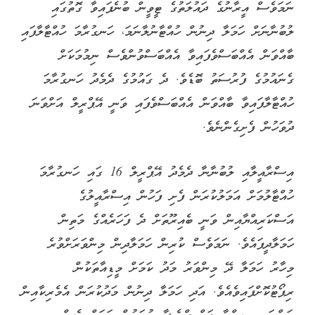
ނަމަވެސް އީރާނުގެ ދައުލަތުގެ ޓީވީން ބުނެފައިވާ ގޮތުގައި
ލުބުނާނަށް ހަމަލާ ދިނުން ހުއްޓާނުލާނަމަ، ހަނގުރާމަ ހުއްޓާލާފައި
ބާއްވަން އެއްބަސްވެފައިވާ އެއްބަސްވުންވެސް ނިމުމަކަށް
ގެނައުމުގެ ފުރުސަތު ބޮޑެވެ. ދެ ގައުމުގެ ދެމެދު ހަނގުރާމަ
ހުއްޓާލާފައިވާ ބާއްވަން އެއްބަސްވެފައި ވަނީ އޭޕްރީލް އަށްވަނަ
ދުވަހުން ފެށިގެންނެވެ.
އިސްރާއީލާއި ލުބުނާނާ ދެމެދު އޭޕްރީލް 16 ގައި ހަނގުރާމަ
ހުއްޓާލުމަށް އަމަލުކުރަން ފެށި ފަހުން އިސްރާއީލުގެ
އަސްކަރިއްޔާއިން ވަނީ ބެއިރޫތަށް ދެ ފަހަރެއްގެ މަތިން
ހަމަލާދީފައެވެ. ނަމަވެސް ކުރިން ހަމަލާދިން މިންވަރަށްވުރެ
މިހާރު ހަމަލާ ދޭ މިންވަރު މަދު ކަމަށް މީޑިއާތަކުން
ރިޕޯޓުކޮށްފައިވެއެވެ. އަދި ހަމަލާ ދިނުން މަދުކުރަން އެމެރިކާއިން