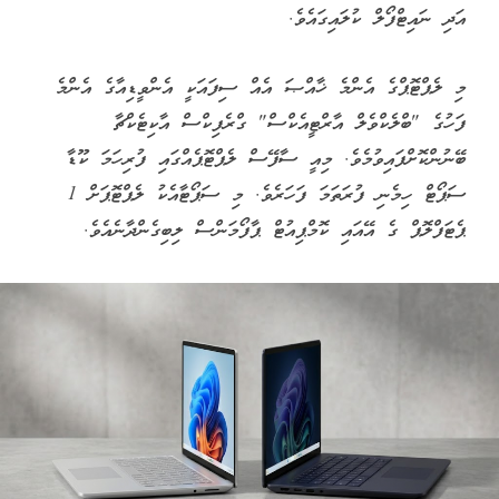
އަދި ނައިޓްފޯލް ކުލައިގައެވެ.
މި ލެޕްޓޮޕްގެ އެންމެ ޚާއްޞަ އެއް ސިފައަކީ އެންވީޑިއާގެ އެންމެ
ފަހުގެ "ބްލެކްވެލް އާރްޓީއެކްސް" ގްރެފިކްސް އާކިޓެކްޗާ
ބޭނުންކޮށްފައިވުމެވެ. މިއީ ސާފޭސް ލެޕްޓޮޕެއްގައި ފުރިހަމަ ކޫޑާ
ސަޕޯޓް ހިމެނި ފުރަތަމަ ފަހަރެވެ. މި ސަޕޯޓާއެކު ލެޕްޓޮޕަށް 1
ޕެޓަފްލޮޕް ގެ އޭއައި ކޮމްޕިއުޓް ޕާފޯމަންސް ލިބިގެންދާނެއެވެ.