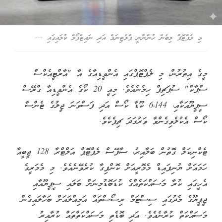
މި ލެޕްޓޮޕް ލިބެން ހުންނާނީ ޕްލެޓިނަމް އަދި ނައިޓްފޯލް ކުލައިގައި ---
މީގެ އިތުރުން، މި ލެޕްޓޮޕްގައި އެންވީޑިއާގެ އާ "އާރްޓީއެކްސް
ސްޕާކް" ސުޕަޗިޕް ހިމެނެއެވެ. މިއީ 20 ކޯގެ އެންވީޑިއާ ގްރޭސް
ސީޕީޔޫއަކާއި، 6،144 ކޫޑާ ކޯސް އަދި ފަސްވަނަ ޖީލުގެ ޓެންސާ
ކޯސް އެކުލެވިގެންވާ ވަރުގަދަ ޗިޕެކެވެ.
ޓެކްނިކަލް ގޮތުން ބަލާއިރު، ސާފޭސް ލެޕްޓޮޕް އަލްޓްރާ 128 ޖީބީއާ
ހަމައަށް ޔުނިފައިޑް މެމޮރީއަށް ކޮންފިގާ ކުރެވޭނެއެވެ. މި މެމަރީގެ
އެހީގައި ކުރާ މަސައްކަތެއްގެ ކުޑަބޮޑުމިނަށް ބަލައި ސީޕީޔޫއާއި
ޖީޕީޔޫގެ މެދުގައި ސިސްޓަމް ރިސޯސްތައް އަމިއްލައަށް ބަހާލައިގެން
މަސައްކަތް ކުރާނެއެވެ. އަދި ބޮޑެތި މަސައްކަތްތައް ކުރާއިރު