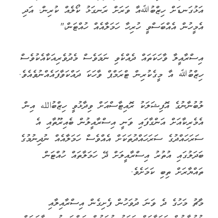
އަޅުގަނޑަށް ހިޒްބުﷲއާ ވަރަށް ރަނގަޅު ކޯލެއް ކުރިން. އަދި
އެމީހުން އެއްބަސްވީ ހުރިހާ ހަމަލާއެއް ހުއްޓަން،"
އިސްރާއީލާ ވާހަކަތައް ދެއްކެވި ނަމަވެސް މެދުވެރިއަކާއެކުވެސް
ހިޒްބުﷲ އާ މީގެކުރިން ޓްރަމްޕް ވާހަކަ ދައްކަވާފައެއްނުވެއެވެ.
ލުބުނާނުގެ އޮފިޝަލަކު ރޮއިޓާސްއަށް ވިދާޅުވީ ހިޒްބުالله އިން
އެމެރިކާއަށް އަންގާފައި ވަނީ އިސްރާއީލުން ބެއިރޫތާއި އެ
ސަރަހައްދުގެ ސަރަހައްދުތަކަށް އެއްވެސް ހަމަލާއެއް ނުދިނުމުގެ
ބަދަލުގައި އުތުރު އިސްރާއީލަށް ދޭ ހަމަލާތައް ހުއްޓަން
ތައްޔާރަށް ތިބި ކަމަށެވެ.
މާޗު މަހުގެ ދެ ވަނަ ދުވަހުން ފެށިގެން އިސްރާއިލާއި