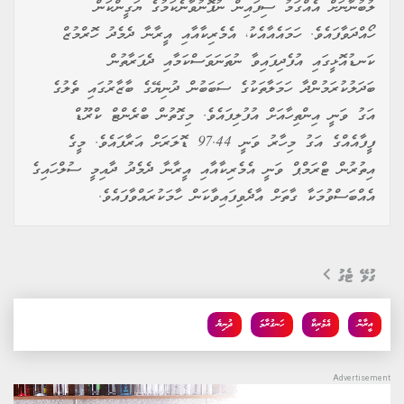
ލުބުނާނަށް އެއްގަމު ސިފައިން ނުފޮނުވާނެކަމުގެ ޔަގީންކަން
ހޯއްދަވާފައެވެ. ހަމައެއާއެކު، އެމެރިކާއާއި އީރާނާ ދެމެދު ހޮރްމުޒް
ކަނޑުއޮޅީގައި އުފެދިފައިވާ ނުތަނަވަސްކަމާއި ދެފަރާތުން
ބަދަލުކުރަމުންދާ ހަމަލާތަކުގެ ސަބަބުން ދުނިޔޭގެ ބާޒާރުގައި ތެލުގެ
އަގު ވަނީ އިންތިހާއަށް އުފުލިފައެވެ. މިގޮތުން ބްރެންޓް ކްރޫޑް
ފީފާއެއްގެ އަގު މިހާރު ވަނީ 97.44 ޑޮލަރަށް އަރާފައެވެ. މީގެ
އިތުރުން ޓްރަމްޕް ވަނީ އެމެރިކާއާއި އީރާނާ ދެމެދު ދާއިމީ ސުލްހައިގެ
އެއްބަސްވުމަކާ ގާތަށް އާދެވިފައިވާކަން ހާމަކުރައްވާފައެވެ.
ގުޅޭ ޓެގު
އީރާން
އެމެރިކާ
ހަނގުރާމަ
ދުނިޔެ