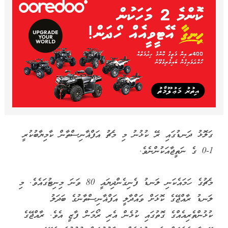
ގަލޮޅު ދަނޑުގައި ރޭ ކުޅުނު މި މެޗު އަފްޣާނިސްތާން ކާމިޔާބުކުރީ
1-0 ގެ ނަތީޖާއަކުންނެވެ.
މެޗުގެ ހަމައެކަނި ލަނޑު ފެނިގެންދިޔައީ 80 ވަނަ މިނިޓުގައެވެ. މި
ލަނޑު ރާއްޖޭގެ ކޮޅަށް ވައްދާލީ އަފްޣާނިސްތާނުގެ ބަދަލު
ކުޅުންތެރިއެއްގެ ގޮތުގައި ކުޅެން އެރި ރޯމަން ފާޒީ އެވެ. ރާއްޖޭގެ