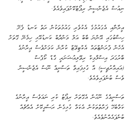
ނިއުސް އެޖެންސީން ރިޕޯޓްކޮށްފައިވެއެވެ.
އީރާނާއި އެގައުމުގެ އެކުވެރި ގައުމުތަކުން ރަތް ކަނޑު ފެށޭ
ހިސާބުގައި އޮންނަ ބާބް އަލް މަންދާބް ކަނޑުއޮޅި ހިމެނޭ ގޮތަށް
އެހެން ފްރަންޓްތައް އެކްޓިވޭޓް ކުރާނެ ކަމަށްވެސް އީރާނުގެ
ބާރުގަދަ އިސްލާމިކް ރިވޮލިއުޝަނަރީ ގާޑް ކޯޕްސް
(އައިއާރުޖީސީ) އާ ގުޅިފައިވާ ތަސްނީމް ނޫސް އެޖެންސީން
ވެސް ބުނެފައިވެއެވެ.
ތަސްނީމްގެ ނޫހުން އެގޮތަށް ރިޕޯޓު ކުރި ނަމަވެސް އީރާނުގެ
ކަމާބެހޭ ފަރާތްތަކުން އެކަމާ ގުޅިގެން ރަސްމީކޮށް އެއްޗެއް
ބުނެފައެއްނުވެއެވެ.