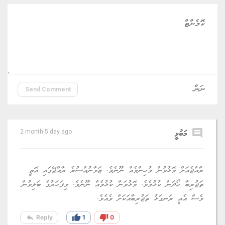
Send Comment
comment
މަބުޅީ
2 month 5 day ago
ރާއްޖެއަށް މޮޅުވުން މުހިންމެއް ނޫނެވެ. ޒަމާނުއްސުރެ ރާއްޖޭގައި އޮތީ
ތަޖުރިބާ ހޯދަން ކުޅުމެވެ. މޮޅުވަން ކުޅުމެއް ނޫނެވެ. މިފަހަރުގެ ބަލިވުން
ވެސް އެއީ ރަނގަޅު ތަޖުރިބާއަކަށް ވެއެވެ.
reply
thumb_up
thumb_down
Reply
1
0