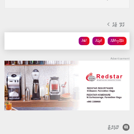
ގުޅޭ ޓެގު
އަފްޣާނިސްތާން
ކުޅިވަރު
ޚަބަރު
comment
ކޮމެންޓް