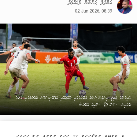
އަބްދުލް ޙަންނާން މުޙައްމަދު
02 Jun 2026, 08:39
ޑައިމަންޑް ޖުބިލީ އިންޓަނޭޝަނަލް މުބާރާތުގައި ރާއްޖެއާއި އަފްޢާނިސްތާން ބައްދަލުކުރި މެޗުގެ
ތެރެއިން-- ސަން ފޮޓޯ: ޝާތިއު ޢަބްދުﷲ