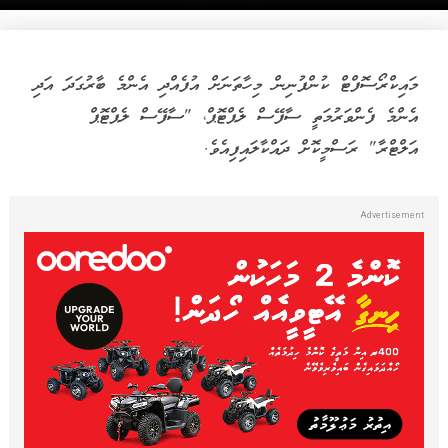
މައިކްރޯސޮފްޓް ކުންފުނިން މިހާތަނަށް އުފެއްދި އެންމެ ބާރުގަދަ އަދި
އެންމެ ފެންވަރުމަތީ ސާފޭސް ލެޕްޓޮޕް، "ސާފޭސް ލެޕްޓޮޕް
އަލްޓްރާ" ރަސްމީކޮށް ދައްކާލައިފިއެވެ.