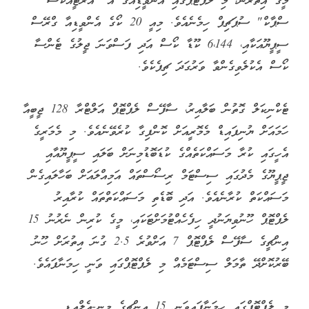
މީގެ އިތުރުން، މި ލެޕްޓޮޕްގައި އެންވީޑިއާގެ އާ "އާރްޓީއެކްސް
ސްޕާކް" ސުޕަޗިޕް ހިމެނެއެވެ. މިއީ 20 ކޯގެ އެންވީޑިއާ ގްރޭސް
ސީޕީޔޫއަކާއި، 6،144 ކޫޑާ ކޯސް އަދި ފަސްވަނަ ޖީލުގެ ޓެންސާ
ކޯސް އެކުލެވިގެންވާ ވަރުގަދަ ޗިޕެކެވެ.
ޓެކްނިކަލް ގޮތުން ބަލާއިރު، ސާފޭސް ލެޕްޓޮޕް އަލްޓްރާ 128 ޖީބީއާ
ހަމައަށް ޔުނިފައިޑް މެމޮރީއަށް ކޮންފިގާ ކުރެވޭނެއެވެ. މި މެމަރީގެ
އެހީގައި ކުރާ މަސައްކަތެއްގެ ކުޑަބޮޑުމިނަށް ބަލައި ސީޕީޔޫއާއި
ޖީޕީޔޫގެ މެދުގައި ސިސްޓަމް ރިސޯސްތައް އަމިއްލައަށް ބަހާލައިގެން
މަސައްކަތް ކުރާނެއެވެ. އަދި ބޮޑެތި މަސައްކަތްތައް ކުރާއިރު
ލެޕްޓޮޕް ހޫނުވިޔަނުދީ ހިފެހެއްޓުމަށްޓަކައި، މީގެ ކުރިން ނެރުނު 15
އިންޗީގެ ސާފޭސް ލެޕްޓޮޕް 7 އަށްވުރެ 2.5 ގުނަ އިތުރަށް ހޫނު
ބޭރުކޮށްދޭ ތާމަލް ސިސްޓަމެއް މި ލެޕްޓޮޕްގައި ވަނީ ހިމަނާފައެވެ.
މި ލެޕްޓޮޕްގައި ހިމަނާފައިވަނީ 15 އިންޗީގެ މިނީ-އެލްއީޑީ