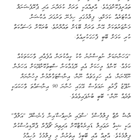
ތައުރީފުކޮށްފައެވެ. އާލިއާއަކީ ވަރަށް ކުޅަދާނަ އަދި ޕްރޮފެޝަނަލް
އެކްޓަރެއް ކަމަށާއި، ފިލްމުގައި ހިމެނޭ ވަރުގަދަ އެކްޝަން
މަންޒަރުތަކަށް އޭނާ ވަރަށް ބޮޑަށް ތައްޔާރުވެ، ބުރަކޮށް މަސައްކަތް
ކުރި ކަމަށް ބޮބީ ފާހަގަކުރިއެވެ.
"އަހަންނަކަށް ނުވިސްނުނު ކާކު ކީއްކުރަން އުފެއްދި ވާހަކަތަކެއް
ކަމެއް. ކޮންމެ މީހަކަށް އެއީ ދޮގެއްކަން ސާބިތުކޮށްދޭކަށް އަހަރެން
ނޫޅޭނަން. އެއީ ހަގީގަތެއް ނޫން. އިންސްޓަގްރާމުން މީހުންނަށް
ނުފޫޒު ފޯރުވި ނަމަވެސް، އޭގައި ހުންނަ 90 އިންސައްތަ ވާހަކައަކީ
ތެދެއް ނޫން،" ބޮބީ ބުނެފައިވެއެވެ.
ޔާޝް ރާޖް ފިލްމްސްގެ 'ސްޕައި ޔުނިވާސް'އިން ގެނެސްދޭ "އަލްފާ"
އަކީ ޝިވް ރަވައިލް ޑައިރެކްޓްކޮށް އަދިތިޔަ ޗޯޕްރާ ޕްރޮޑިއުސްކުރާ
ފިލްމެކެވެ. އާލިއާ އާއި ބޮބީގެ އިތުރުން މި ފިލްމުގެ މުހިއްމު