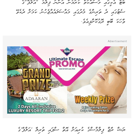
ބަޓް އެކީގައި މަސައްކަތް ކުރަމުން އަންނަ ފިލްމު "އަލްފާ"ގެ
ސެޓުގައި ދެ ތަރިންގެ މެދުގައި މައްސަލައެއްޖެހުނު ކަމަށް ދެކެވޭ
ވާހަކަ ބޮބީ ދޮގުކޮށްފިއެވެ.
ޔަޝް ރާޖް ފިލްމްސްގެ ކުރިއަށް އޮތް ސްޕައި ތުރިލާ 'އަލްފާ'ގެ