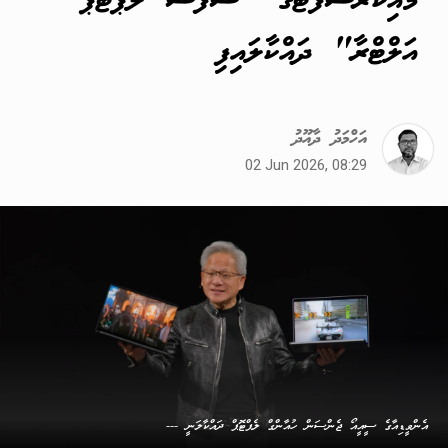
މައިކްރޯސޮފްޓްގެ "ސާފޭސް ލެޕްޓޮޕް
އަލްޓްރާ" ދައްކާލައިފި
އަހްމަދު ދާއޫދު
02 Jun 2026, 08:29
އެންވީޑިއާގެ ސީއީއޯ ޖެންސަން ހުއާންގް ލެޕްޓޮޕް ދައްކާލަނީ ---