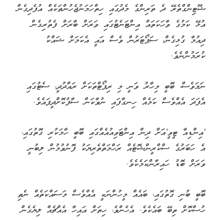
ޝޫޓިންގްތެރޭ ދެ ތަރިންގެ މެދުގައި ހިތްހަމަނުޖެހުންތަކެއް އުފެދިގެން
އުޅޭ ކަމުގެ ވާހަކަތައް އިންޓަނެޓުގައި ވަރަށް ބާރަށް ފެތުރިގެން
ދިއުމާ ގުޅިގެން، ސަޕޯޓަރުން ވެސް އައީ އެކަމަށް ޝައްކު
ކުރަމުންނެވެ.
ނަމަވެސް، ބޮބީ މިހާރު ވަނީ މި ރިޕޯޓްތަކަށް ރައްދުދީ، ސެޓުގައި
އެފަދަ އެއްވެސް ކަމެއް ހިނގާފައި ނުވާކަން ސާފުކޮށްދީފައެވެ.
'އިންޑިއާ ޓީވީ'އަށް ދިން އިންޓަވިއުއެއްގައި ބޮބީ ހާމަކުރި ގޮތުގައި،
އެ ހަބަރުގެ ސްކްރީންޝޮޓެއް ރަހްމަތްތެރިޔަކު ފޮނުވުމުން ލިބުނީ
ވަރަށް ބޮޑު ހައިރާންކަމެކެވެ.
ބޮބީ ބުނި ގޮތުގައި، ބައެއް މީހުންނަކީ އެއްވެސް މަސައްކަތެއް ނެތި
ހުސްކޮށް ތިބޭ ބައެކެވެ. އެހެންވެ، ހިތަށް އައިހާ އެއްޗެއް ލިޔެގެން