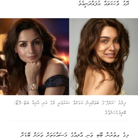
ދޮގު ވާހަކަތައް އުފައްދަނީއެވެ.
ފިލްމު "އަލްފާ"ގެ ބަތަލާއިން ކަމަށްވާ ޝަރުވަރީ ވާގް އަދި އާލިއާ ބަޓް--ފޮޓޯ/
ބޮލީވުޑްހަންގާމާ
މީގެ އިތުރުން ބޮބީ ވަނީ އާލިއާގެ މަސައްކަތަށް ވަރަށް ބޮޑަށް