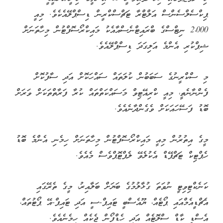
ޕިކްސެލްސެންސް އަލްޓްރާ ޓަޗްސްކްރީން ޑިސްޕްލޭއެކެވެ. މިއީ
2،000 ނިޓްސްގެ ބްރައިޓްނެސްއާއެކު މައިކްރޯސޮފްޓުން މިހާތަނަށް
ޝިޕްކުރި އެންމެ އަލިގަދަ ޑިސްޕްލޭއެވެ.
މި ސްކްރީނުގެ ސަބަބުން ކުލަތައް ސައްހަކޮށް އަދި ސާފުކޮށް
ފެންނާނެތީ، މިއީ ކްރިއޭޓިވް މަސައްކަތްތައް ކުރާ ފަރާތްތަކަށް ވަރަށް
ބޮޑު ފަސޭހައަކަށް ވެގެންދާނެއެވެ.
މީގެ އިތުރުން މިއީ މައިކްރޯސޮފްޓުން މިހާތަނަށް ހިމެނި އެންމެ ބޮޑު
ހެޕްޓިކް ޓަޗްޕޭޑް އެކުލެވޭ ލެޕްޓޮޕްވެސް މެއެވެ.
ކަނެކްޓިވިޓީ ނުވަތަ ގުޅާލުމުގެ ބަޔަށް ބަލާއިރު، މީގެ ތެރޭގައި
އެޗްޑީއެމްއައި ޕޯޓެއް، ޔޫއެސްބީ ޓައިޕް-ސީ އަދި ޓައިޕް-އޭ ޕޯޓުތައް،
އެސްޑީ ކާޑް ސްލޮޓެއް އަދި ހެޑްފޯން ޖެކެއް ހިމެނެއެވެ.