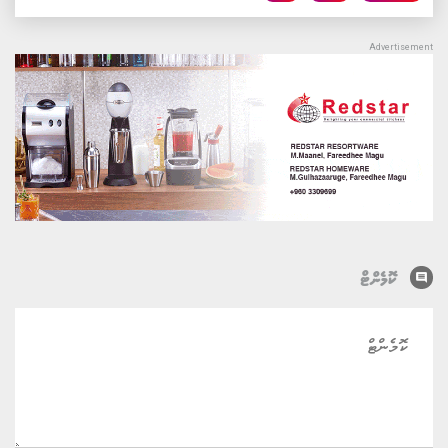
comment
ކޮމެންޓް