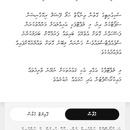
ސެކިއުރިޓީގެ ގޮތުން ވިންޑޯޒް ހެލޯ ފޭޝަލް ރިކޮގްނިޝަން
ސަޕޯޓްކުރާ އިރު، މި ލެޕްޓޮޕަކީ އަމިއްލައަށް މަރާމާތުކުރަން
ފަސޭހަވާނެ ގޮތަށް އެތެރޭގެ ބައިތައް ފަރުމާކޮށް، ބަދަލުކުރާނެ
ސްޕެއާޕާޓްސްތައްވެސް ގަންނަން ލިބޭނެ ގޮތަށް ތައްޔާރުކޮށްފައިވާ
އުފެއްދުމެކެވެ.
މި ލެޕްޓޮޕްގެ އަގާއި އެކި ޤައުމުތަކަށް ނެރޭނެ ތާރީޚުތައް
މައިކްރޯސޮފްޓުން އަދި ހާމައެއް ނުކުރެއެވެ.
ޚުލާސާ
ޕޮއިންޓް ޚުލާސާ
މައިކްރޯސޮފްޓް ކުންފުނިން އެންވީޑިއާއާ ގުޅިގެން، އެ ކުންފުނީގެ