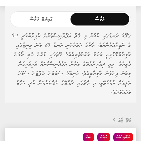
ޚުލާސާ
ޕޮއިންޓް ޚުލާސާ
ގަލޮޅު ދަނޑުގައި ކުޅުނު މި މެޗު އަފްޣާނިސްތާނުން ކާމިޔާބުކުރީ 1-0
ގެ ނަތީޖާއަކުންނެވެ. މެޗުގެ ހަމައެކަނި ލަނޑު 80 ވަނަ މިނިޓުގައި
ކާމިޔާބުކޮށްދިނީ ބަދަލު ކުޅުންތެރިއެއްގެ ގޮތުގައި ކުޅެން އެރި ރޯމަން
ފާޒީއެވެ. މިއީ ދިވެހިރާއްޖޭގެ އަތުން އަފްޣާނިސްތާނަށް ޖެހިޖެހިގެން
ލިބުނު ތިންވަނަ ކާމިޔާބީއެވެ. އަނިޔާގެ ސަބަބުން ކެޕްޓަން ސަމޫހު
އަލީއަށް ނުކުޅެވޭތީ، މި މެޗުގައި ރާއްޖޭގެ ކެޕްޓަންކަން ކުރީ ހަމްޒާ
މުހައްމަދެވެ.
ގުޅޭ ޓެގު
އަފްޣާނިސްތާން
ކުޅިވަރު
ޚަބަރު