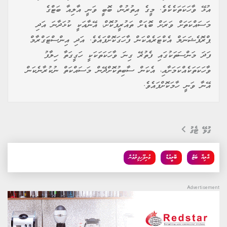
އުޅޭ ވާހަކަތަކެކެވެ. މީގެ އިތުރުން، ބޮބީ ވަނީ އާލިއާ ބަޓްގެ
މަސައްކަތަށް ވަރަށް ބޮޑަށް ތައުރީފުކޮށް، އޭނާއަކީ ކުޅަދާނަ އަދި
ޕްރޮފެޝަނަލް އެކްޓަރެއްކަން ފާހަގަކޮށްފައެވެ. އަދި އިންސްޓަގްރާމް
ފަދަ މަންސަތަކުގައި ފެތުރޭ ގިނަ ވާހަކަތަކަކީ ހަގީގަތާ ހިލާފު
ވާހަކަތަކެއްކަމަށާއި، އެކަން ސާބިތުކޮށްދޭން މަސައްކަތް ނުކުރާނެކަން
އޭނާ ވަނީ ހާމަކޮށްފައެވެ.
ގުޅޭ ޓެގު
އާލިއާ ބަޓް
ބޮލީވުޑް
މުނިފޫހިފިލުވުން