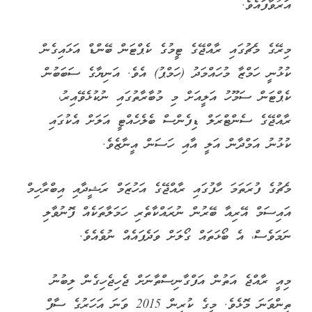
އަރުވާފައެވެ.
މިރޭގެ މެޗުގައި ރާއްޖޭގެ ޓީމުގެ ކެޕްޓަން ބޭންޑް އަޅައިގެން
ކުޅުނީ ހަމްޒާ މުހައްމަދު (ހަމްޕު) އެވެ. އަނިޔާގެ ސަބަބުން
ކެޕްޓަން ސަމޫހު އަލީއަށް މި މުބާރާތުގައި ނުކުޅެވޭއިރު،
ރާއްޖޭގެ ސެންޓްރަލް ޑިފެންސް ބެލެހެއްޓީ އަލަށް އެކުގައި
ކުޅުނު އަމްދާން އަލީ އާއި ހަސަން އީނާޒެވެ.
މެޗުގެ ފުރަތަމަ ހާފުގައި ރާއްޖޭގެ އަހުޒަމް ރަޝީދާއި އިބްރާހިމް
އައިސަމް އޭރިއާ ބޭރުން ނުރައްކާތެރި ހަމަލާތަކެއް ފޮނުވާލި
ނަމަވެސް، އެ ބޯޅަތައް ގޯލަށް ވަދެފައެއް ނުވެއެވެ.
މިއީ ރާއްޖެ އަތުން އަފްގާނިސްތާނަށް ޖެހިޖެހިގެން ލިބުނު
ތިންވަނަ މޮޅެވެ. މީގެ ކުރިން 2015 ވަނަ އަހަރުގެ ސާފް