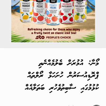
މޯނާ: އުމުރަށް ބެލުމެއްނެތި
ޕްރޮޑިއުސަރުން ހުށަހަޅާ ރޯލްތައް
ކުޅުމުގައި ސާބިތުވެހުރި ބަތަލާއެއް