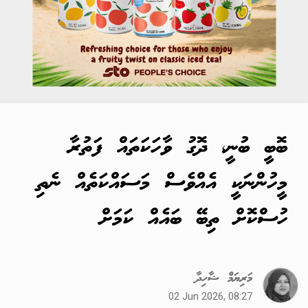
ބޮބީ ބުނީ، ދޮގު ވާހަކަތައް ފަތުރާ
މީހުންނަކީ އެއްވެސް މަސައްކަތެއް ނެތި
ހުސްކޮށް ތިބޭ ބައެއް ކަމަށް
މަރިޔަމް ޝާހިދާ
02 Jun 2026, 08:27