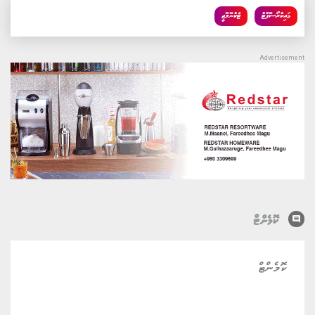
މައިކްރޯސޮފްޓް
ޓެކްނޮލޮޖީ
comment
ކޮމެންޓް