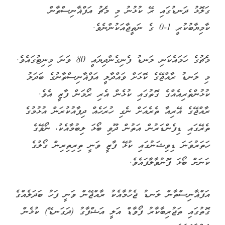
ގަލޮޅު ދަނޑުގައި ރޭ ކުޅުނު މި މެޗު އަފްޣާނިސްތާން
ކާމިޔާބުކުރީ 1-0 ގެ ނަތީޖާއަކުންނެވެ.
މެޗުގެ ހަމައެކަނި ލަނޑު ފެނިގެންދިޔައީ 80 ވަނަ މިނިޓުގައެވެ.
މި ލަނޑު ރާއްޖޭގެ ކޮޅަށް ވައްދާލީ އަފްޣާނިސްތާނުގެ ބަދަލު
ކުޅުންތެރިއެއްގެ ގޮތުގައި ކުޅެން އެރި ރޯމަން ފާޒީ އެވެ.
ރާއްޖޭގެ އޭރިއާ ތެރެއަށް ނެގި ހުރަހެއް ދިފާއުކުރަން އުޅުމުގެ
ތެރޭގައި ޑިފެންޑަރުން އަތުން ދޫވި ބޯޅަ ލިބުމާއެކު، ނޯވޭގެ
ހަތަރުވަނަ ޑިވިޝަނުގައި ކުޅޭ ފާޒީ ވަނީ ތިރިތިރިން ގޯލުގެ
ކަނަށް ބޯޅަ ފޮނުވާލާފައެވެ.
އަފްޣާނިސްތާން ލަނޑު ޖެހުމާއެކު ރާއްޖޭން ވަނީ ފަހު ބަދަލެއްގެ
ގޮތުގައި ތަޖުރިބާކާރު ފޯވާޑް އަލީ އަޝްފާގު (ދަގަނޑޭ) ކުޅެން