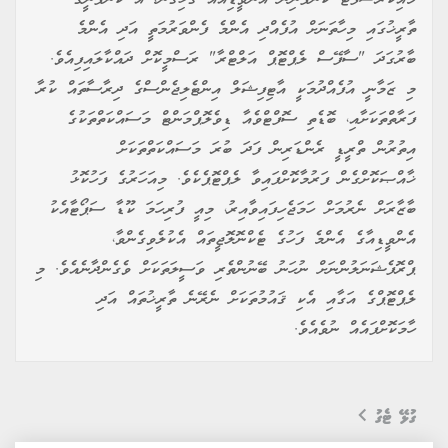
ތާރީޚުގައި މިހާތަނަށް އުފެއްދި އެންމެ ފެންވަރުމަތީ އަދި އެންމެ
ބާރުގަދަ "ސާފޭސް ލެޕްޓޮޕް އަލްޓްރާ" ރަސްމީކޮށް ދައްކާލައިފިއެވެ.
މި ޒަމާނީ އުފެއްދުމަކީ އާޓިފިޝަލް އިންޓެލިޖެންސްގެ ދިރާސާތައް ކުރާ
ފަރާތްތަކަށާއި، ބޮޑެތި ސޮފްޓްވެއާ ޑިވެލޮޕްމަންޓް މަސައްކަތްތަކުގެ
އިތުރުން ތްރީޑީ ރެންޑަރިން ފަދަ ބުރަ މަސައްކަތްތަކަށް
ޚާއްޞަކޮށްގެން ފަރުމާކޮށްފައިވާ ލެޕްޓޮޕެކެވެ. މިއަހަރުގެ ފަހުކޮޅު
ބާޒާރަށް ނެރުމަށް ހަމަޖެހިފައިވާއިރު، މިއީ ފުރިހަމަ ކޫޑާ ސަޕޯޓާއެކު
އެންވީޑިއާގެ އެންމެ ފަހުގެ ޓެކްނޮލޮޖީތައް އެކުލެވިގެންވާ،
ޕްރޮފެޝަނަލުންނަށް ނުހަނު ބޭނުންތެރި ވަސީލަތަކަށް ވެގެންދާނެއެވެ. މި
ލެޕްޓޮޕްގެ އަގާއި އެކި ޤައުމުތަކަށް ނެރޭނެ ތާރީޚުތައް އަދި
ހާމަކޮށްފައެއް ނުވެއެވެ.
ގުޅޭ ޓެގު