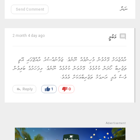
Send Comment
comment
މަބުޅީ
2 month 4 day ago
ރާއްޖެއަށް މޮޅުވުން މުހިންމެއް ނޫނެވެ. ޒަމާނުއްސުރެ ރާއްޖޭގައި އޮތީ
ތަޖުރިބާ ހޯދަން ކުޅުމެވެ. މޮޅުވަން ކުޅުމެއް ނޫނެވެ. މިފަހަރުގެ ބަލިވުން
ވެސް އެއީ ރަނގަޅު ތަޖުރިބާއަކަށް ވެއެވެ.
reply
thumb_up
thumb_down
Reply
1
0