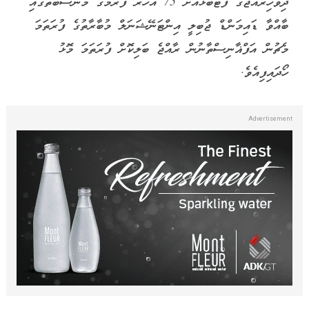
ދިވެހިރާއްޖޭގެ ފުޓްބޯޅައަށް 75 އަހަރު ފުރުމުގެ މުނާސަބަތުގައި
ބާއްވާ ޑައިމަންޑް ޖުބިލީ އިންޓަނޭޝަނަލް މުބާރާތުގެ ފުރަތަމަ
މެޗުން އަފްޣާނިސްތާނުން ރާއްޖެ ބަލިކޮށް ފުރަތަމަ މޮޅު
ހޯދައިފިއެވެ.