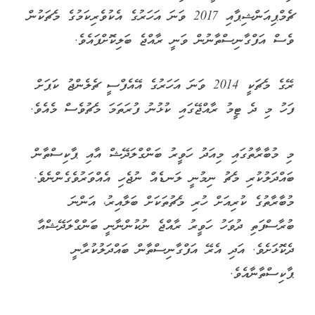
ޗެމްޕިއަންޝިޕާއި 2017 ވަނަ އަހަރުގެ އެކުވެރިކަމުގެ މެޗަކުން
ވެސް އަފްގާނިސްތާނުން ވަނީ ރާއްޖެ ބަލިކޮށްފައެވެ.
ރޭގެ މެޗަކީ 2014 ވަނަ އަހަރުގެ އޭއެފްސީ ޗެލެންޖު ކަޕަށް
ފަހު މި ދެ ޓީމު ރާއްޖޭގައި ކުޅުނު ފުރަތަމަ މެޗުވެސް މެއެވެ.
މި މުބާރާތުގައި މިއަދު ހަވީރު ބަންގްލަދޭޝް އާއި ޕާކިސްތާން
ބައްދަލުކުރި މެޗު ނިމުނީ ލަނޑެއް ނުޖެހި އެއްވަރުވެގެންނެވެ.
މުބާރާތުގެ ކުރިއަށް ހުރި މެޗުތަކަށް ބަލާއިރު، އަންނަ
ބުރާސްފަތި ދުވަހު ހަވީރު ރާއްޖެ ނުކުންނާނީ ބަންގްލަދޭޝްއާ
ދެކޮޅަށެވެ. އަދި އެރޭ އަފްގާނިސްތާން ބައްދަލުކުރާނީ
ޕާކިސްތާނާއެވެ.