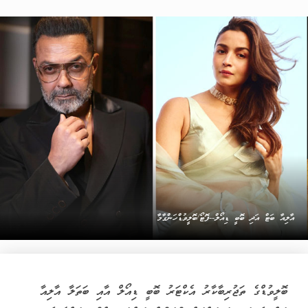
އާލިއާ ބަޓް އަދި ބޮބީ ޑިއޯލް--ފޮޓޯ/ބޮލީވުޑްހަންގާމާ
ބޮލީވުޑްގެ ތަޖުރިބާކާރު އެކްޓަރު ބޮބީ ޑިއޯލް އާއި ބަތަލާ އާލިއާ