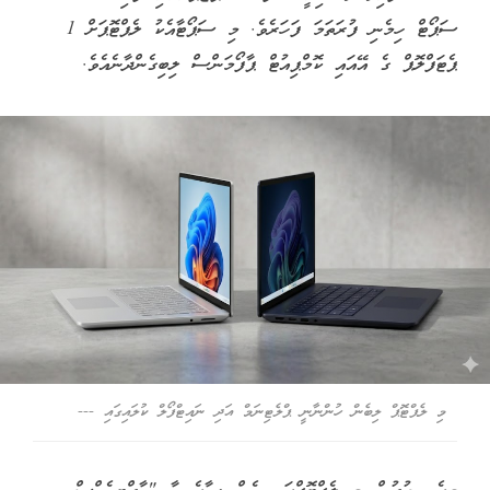
ސަޕޯޓް ހިމެނި ފުރަތަމަ ފަހަރެވެ. މި ސަޕޯޓާއެކު ލެޕްޓޮޕަށް 1
ޕެޓަފްލޮޕް ގެ އޭއައި ކޮމްޕިއުޓް ޕާފޯމަންސް ލިބިގެންދާނެއެވެ.
މި ލެޕްޓޮޕް ލިބެން ހުންނާނީ ޕްލެޓިނަމް އަދި ނައިޓްފޯލް ކުލައިގައި ---