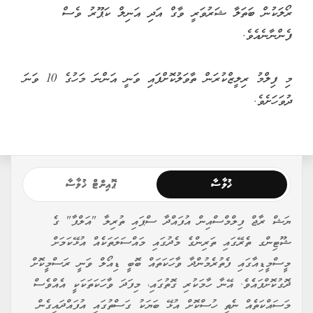
ރޯލަކުން ބަތަލާ ޝަރުވަރީ ވާގް އަދި އަނިލް ކަޕޫރު ވެސް
ފެންނާނެއެވެ.
މި ފިލްމު ރިލީޒްކުރަން ތާވަލުކޮށްފައި ވަނީ އަންނަ މަހުގެ 10 ވަނަ
ދުވަހަށެވެ.
ޚުލާސާ
ޕޮއިންޓް ޚުލާސާ
ޔަޝް ރާޖް ފިލްމްސްއިން އުފައްދާ ސްޕައި ތުރިލާ "އަލްފާ" ގެ
ޝޫޓިންގ ތެރޭގައި ތަރިންގެ މެދުގައި މައްސަލަތަކެއް އުޅޭކަމަށް
މީސްމީޑިއާގައި ފެތުރެމުންދާ ވާހަކަތައް ބޮބީ ޑިއޯލް ވަނީ ރަސްމީކޮށް
ދޮގުކޮށްފައެވެ. އޭނާ ހާމަކުރި ގޮތުގައި، މިފަދަ ވާހަކަތަކަކީ އެއްވެސް
މަސައްކަތެއް ނެތި ހުސްކޮށް އުޅޭ ބަޔަކު ގަސްތުގައި އުފައްދައިގެން