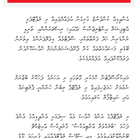
އެންވީޑިއާ ކުންފުންޏާ ގުޅިގެން އުފައްދާފައިވާ މި ލެޕްޓޮޕަކީ
އާޓިފިޝަލް އިންޓެލިޖެންސް (އޭއައި) ރިސާޗަރުންނާއި، ތްރީޑީ
ރެންޑަރިން ހަދާ ފަރާތްތަކާއި، ސޮފްޓްވެއާ ޑިވެލޮޕަރުންގެ އިތުރުން
ބޮޑެތި މަސައްކަތްތައް ކުރާ ޕްރޮފެޝަނަލުންނަށް ޚާއްޞަކޮށްގެން
ފަރުމާކޮށްފައިވާ އުފެއްދުމެކެވެ.
މައިކްރޯސޮފްޓުން ހާމަކުރި ގޮތުގައި މި އަހަރުގެ ފަހުކޮޅު ބާޒާރަށް
ނެރުމަށް ހަމަޖެހިފައިވާ މި ލެޕްޓޮޕް ލިބެން ހުންނާނީ ޕްލެޓިނަމް
އަދި ނައިޓްފޯލް ކުލައިގައެވެ.
މި ލެޕްޓޮޕްގެ އެންމެ ޚާއްޞަ އެއް ސިފައަކީ އެންވީޑިއާގެ އެންމެ
ފަހުގެ "ބްލެކްވެލް އާރްޓީއެކްސް" ގްރެފިކްސް އާކިޓެކްޗާ
ބޭނުންކޮށްފައިވުމެވެ. މިއީ ސާފޭސް ލެޕްޓޮޕެއްގައި ފުރިހަމަ ކޫޑާ