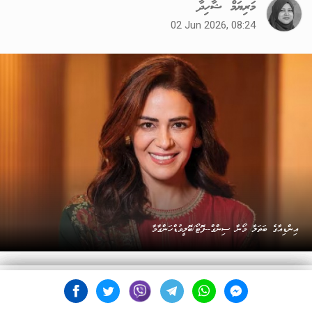
މަރިޔަމް ޝާހިދާ
02 Jun 2026, 08:24
އިންޑިއާގެ ބަތަލާ މޯނާ ސިންގް--ފޮޓޯ/ބޮލީވުޑްހަންގާމާ
ސޮނީ ޓެލެވިޒަންއިން ގެނެސްދިން މަގުބޫލު ސިލްސިލާ "ޖެސީ ޖެސީ