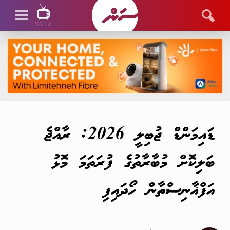
SSTV
SSTV LIVE
ޑައިމަންޑް ޖުބިލީ 2026: ރާއްޖެ
ބަލިކޮށް މުބާރާތުގެ ފުރަތަމަ މޮޅު
އަފްޣާނިސްތާން ހޯދައިފި