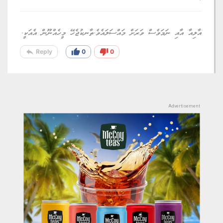
އާލިއާ އާއި ނަމަވެސް ވަރަށް މައްސަލައެވެ.ތާނކުޖެހޭ މީހެއްނޫން އެއަކީ.
reply
thumb_up
thumb_down
Reply
0
0