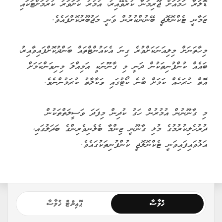
މުއައްސަސާތަކެއް ގުޅިގެން މަސައްކަތް ކުރަންޖެހޭ ކަމަށާއި، ޖަމިއްޔާ
ޖަމާއަތްތަކާއި، ކަމާބެހޭ ދާއިރާތަކުގެ އިތުރުން އާންމުންގެ ޚިޔާލާއި
މަޝްވަރާ ވެސް މިކަމުގައި ހޯދާނެ ކަމަށް ރައީސް ފާހަގަކުރެއްވިއެވެ.
"މި ކަމުގައި އޮސްޓްރޭލިއާއިން އަޅިފައިވާ ފިޔަވަޅުތައް އެއީ ރަނގަޅު
މިންގަނޑެއް ކަމުގައި ދެކެން. އެހެންވީމާ އޮސްޓްރޭލިއާއިން
އަޅައިފައިވާ ފިޔަވަޅުތަކުގެ އަލީގައި އަޅަންޖެހޭ ފިޔަވަޅުތައް އެޅުމަށް
ޓަކައި ގާނޫނަށް ގެންނަންޖެހޭ ބަދަލުކަމުގައި ވިޔަސް އަދި ސޯޝަލް
މީޑިއާގެ އެޕްތައް ބޭނުންކުރާ، ހިންގާ ކުންފުނިތަކާ
މުއާމަލާތްކުރަންޖެހޭ ކަންތައްތަކުގައި ވިޔަސް، އޮސްޓްރޭލިއާގެ
މިންގަނޑުތައް ބޭނުންކުރެވޭނެ ގޮތެއް ރާއްޖޭގައި ތައާރަފްކުރެވޭނެ
ގޮތެއް ހެދުމަށް ޓަކައި ކުރަންޖެހޭ މަސައްކަތްތަކެއް ކުރިއަށް
ގެންދިއުމަށް އަޅުގަނޑުމެން ގަސްތުކުރަން،"