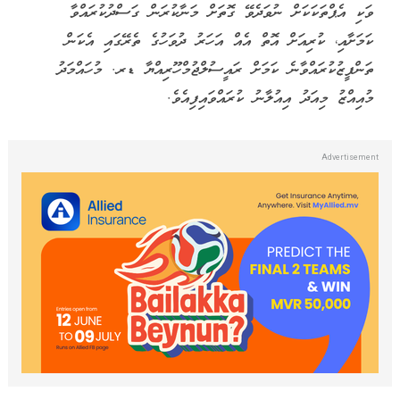
ރާއްޖޭގައި ވެސް 16 އަހަރުން ދަށުގެ
ކުދިންނަށް ސޯޝަލް މީޑިއާގެ ވަކި
އެޕްތަކަަކަށް ނުވަދެވޭ ގޮތް ހަދަނީ
މުޙައްމަދު ނާއިލް ހަފީޒް
01 Jun 2026, 11:12