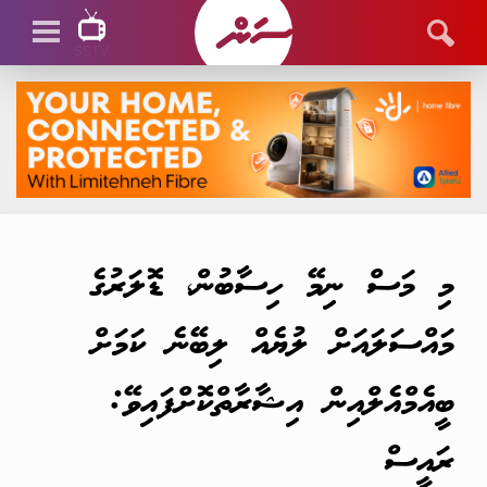
SSTV
SSTV LIVE
މި މަސް ނިމޭ ހިސާބުން، ޑޮލަރުގެ
މައްސަލައަށް ލުޔެއް ލިބޭނެ ކަމަށް
ބީއެމްއެލްއިން އިޝާރާތްކޮށްފައިވޭ:
ރައީސް