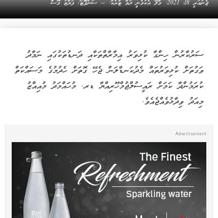
އިންތިޒާމު ހަމަޖައްސަނީ
އަބްދުލް ޙަންނާން މުޙައްމަދު
01 Jun 2026, 12:15