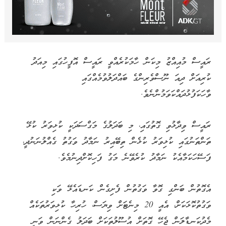
ޖެނުއަރީ 18، 2021: މާލޭ އެކުވެނީ ދުވާ ޓްރެކް: -- ސަންފޮޓޯ/ ފަޔާޒު މޫސާ
ސަރުކާރުން ހިންގާ ކުޅިވަރު އިމާރާތްތަކާއި ދަނޑުތަކުގައި ނަމާދު
ވަގުތަށް ކުޅިވަރުތައް މެދުކަނޑާލަން ޖެހޭ ގޮތަށް ހެދުމުގެ މަސައްކަތް
ކުރަމުންދާ ކަމަށް ރައީސުލްޖުމްހޫރިއްޔާ ޑރ. މުހައްމަދު މުއިއްޒު
މިއަދު ވިދާޅުވެއްޖެއެވެ.