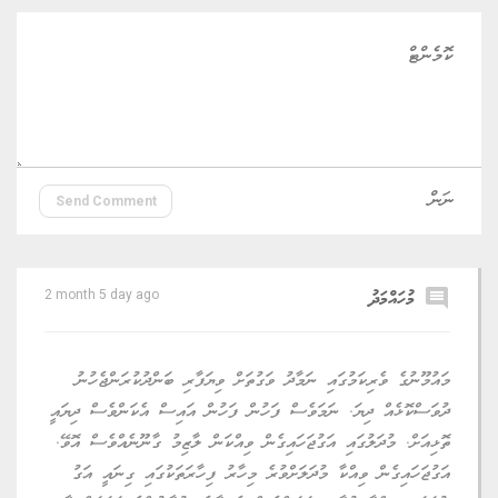
އިންތިޒާމުތައް ހިމެނުމަށް ވަނީ ހަމަޖެހިފައެވެ.
ގުޅޭ ޓެގު
ރައީސް ޑރ. މުހައްމަދު މުއިއްޒު
ޚަބަރު
comment
ކޮމެންޓް