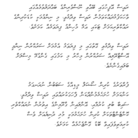
ރައީސް ހއ. ދިއްދޫގައި: -- ފޮޓޯ/ ރައީސް އޮފީސް
ރާއްޖޭގައި ވެސް 16 އަހަރުން ދަށުގެ ކުދިންނަށް ސޯޝަލް މީޑިއާގެ
ވަކި އެޕްތަކަކަށް ނުވަދެވޭ ގޮތަށް މަނާކުރަން ގަސްދުކުރައްވާ
ކަމަށާއި، ކުރިއަށް އޮތް އެއް އަހަރު ދުވަހުގެ ތެރޭގައި އެކަން
ތަންފީޒުކުރައްވާނެ ކަމަށް ރައީސުލްޖުމްހޫރިއްޔާ ޑރ. މުހައްމަދު
މުއިއްޒު މިއަދު އިއުލާނު ކުރައްވައިފިއެވެ.