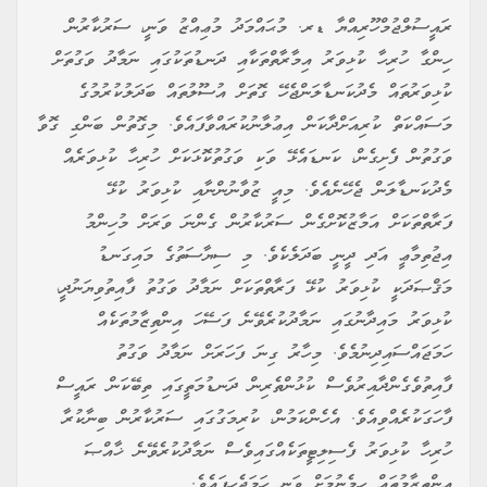
ތަންތަނުގައި މިހާރު ނަމާދު ކުރެވޭނެ އެކަށީގެންވާ އިންތިޒާމުތަކެއް
ނެތްކަން އެމަނިކުފާނު ފާހަގަކުރެއްވި އެވެ.
ކުރިއަށް އޮތް ދުވަސްތަކުގައި މިކަންކަން ތަންފީޒުކުރަން ފަށާނެ
ކަމަށާއި، މީގެ ފަހުން ސަރުކާރުން އަޅާ ކުޅިވަރު އިމާރާތްތަކުގައި
ވެސް ނަމާދު ކުރެވޭނެ އިންތިޒާމުތައް ހިމަނާނެ ކަމަށް ރައީސް
ވިދާޅުވި އެވެ.
މިއީ ޒުވާނުންނާއި ކުޅިވަރު ކުޅޭ ފަރާތްތަކަށް ދީނީ އަދި އިޖުތިމާއީ
ގޮތުން ފައިދާހުރި ބަދަލަކަށް ވާނެ ކަމަށް ސަރުކާރުން ދެކެ އެވެ.
ޚުލާސާ
ޕޮއިންޓް ޚުލާސާ