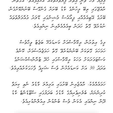
މިދިޔަ މަހު ވަނީ އިތުރު ފިޔަވަޅުތަކެއް އަޅައިފައެވެ. އެގޮތުން
ރާއްޖޭގައި ތިބޭ މީހުންގެ ކާޑު ބޭރަށް ގެންގޮސް ބޭނުންކޮށްގެން،
ބޭރުގެ އޭޓިއެމްއާއި ޕީއޯއެސް މެޝިންގައި ޑޮލަރު މުއާމަލާތްތައް
ނުކުރެވޭ ގޮތް ހަދަން ބީއެމްއެލްއިން ނިންމިއެވެ.
މީގެ އިތުރުން، އީކޮމާސްއަށް ކަނޑައެޅޭ ބަޖެޓް ވީހާވެސް
ހަމަހަމަ ގޮތަކަށް ބޭނުންކުރެވޭ ގޮތް ހަމަޖެއްސުމަށް، ކޮންމެ
ކަސްޓަމަރަކަށް މަހަކު އީކޮމާސްގައި ހެދޭ ޓްރާންސެކްޝަންގެ
ޢަދަދު 30 އަށް ކަނޑައެޅުން ވެސް ޝަރީފް ފާހަގަކުރެއްވިއެވެ.
ހަމައެއާއެކު، ރާއްޖެއިން ބޭރުގައި އަމިއްލަ ކާޑެއް ނެތި ކިޔަވާ
ކުދިންނަށް، ބެލެނިވެރިޔާގެ ކާޑުގެ ބަދަލުގައި ސްޓޫޑެންޓް ކާޑު
ދޭން ނިންމައި އެކަން ވެސް ބެންކުން އިއުލާންކުރިއެވެ.