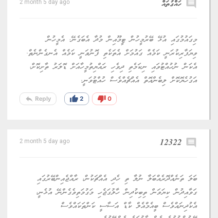
ކޮންމެ ޤައުމަމުން މަރުކަޒީ ބޭންކުން އެޤައުމަކަށް ވާވަރަށް ޑޮލަރް
ޕުރިންޓް މޮށްފަ އެނެރިކާއަށް ފޮނުވާލީމާ އެއޮތީ ޑޮލަރް މައްސަލަ
ހައްލުވެފޢި !
reply
thumb_up
thumb_down
Reply
0
0
comment
ހައްގުތައް
2 month 5 day ago
މިގައުމުގައި އުޅޭ ބޭރުމީހުން ޓީމޫއިން މުދާ އެބަގެނޭ. އެމީހުން
ވިޔަފާރިކުރަނީ ކަމެއް ގައުމަށް އެތަކެތި ފޮނުވަނީ ކަމެއް އެނގެންނެތް.
އެކަން ނުހުއްޓުވައި ނިކަމެތި ދިވެހި ރައްޔިތުމީހާއަށް ޑޮލަރު ތާށިކޮށް،
އަގުހެޔޮކޮށް ލިބެންއޮތް އެއްޗެއްވެސް ހުއްޓުވަނީ.
reply
thumb_up
thumb_down
Reply
2
0