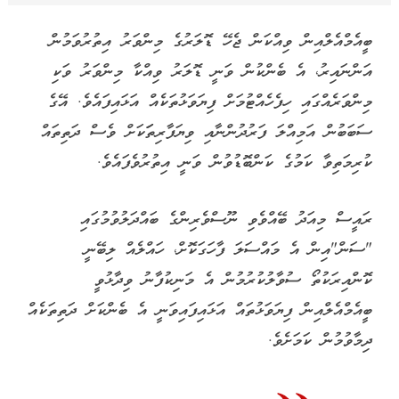
ބީއެމްއެލްއިން ވިއްކަން ޖެހޭ ޑޮލަރުގެ މިންވަރު އިތުރުވަމުން
އަންނައިރު، އެ ބެންކުން ވަނީ ޑޮލަރު ވިއްކާ މިންވަރު ވަކި
މިންވަރެއްގައި ހިފެހެއްޓުމަށް ފިޔަވަޅުތަކެއް އަޅައިފައެވެ. އޭގެ
ސަބަބުން އަމިއްލަ ފަރުދުންނާއި ވިޔަފާރިތަަކަށް ވެސް ދަތިތައް
ކުރިމަތިވާ ކަމުގެ ކަންބޮޑުވުން ވަނީ އިތުރުވެފައެވެ.
ރައީސް މިއަދު ބޭއްވެވި ނޫސްވެރިންގެ ބައްދަލުވުމުގައި
"ސަން"އިން އެ މައްސަލަ ފާހަގަކޮށް، ހައްލެއް ލިބޭނީ
ކޮންއިރަކުތޯ ސުވާލުކުރުމުން އެ މަނިކުފާނު ވިދާޅުވީ
ބީއެމްއެލްއިން ފިޔަވަޅުތައް އަޅައިފައިވަނީ އެ ބެންކަށް ދަތިތަކެއް
ދިމާވުމުން ކަމަށެވެ.