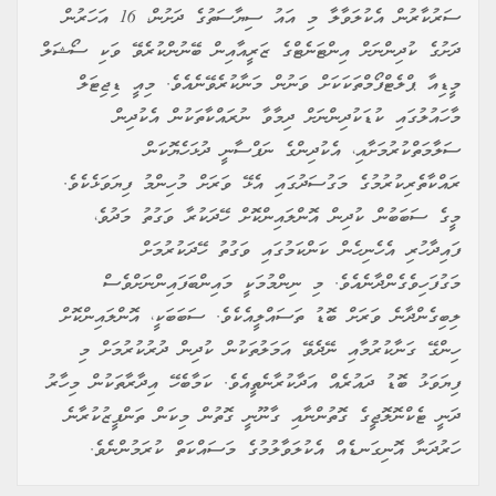
އޮސްޓްރޭލިއާގައި 16 އަހަރުން ދަށުގެ ކުދިން ސޯޝަލް މީޑިއާ
ބޭނުންކުރުން މަނާކުރުމަށް ވަނީ ހަރުކަށި ގާނޫނެއް ފާސްކޮށްފައެވެ.
މި ގާނޫނުގެ ދަށުން ޓިކްޓޮކް، ފޭސްބުކް އަދި އިންސްޓަގްރާމް ފަދަ
ވަސީލަތްތައް ކުޑަކުދިންނަށް ބޭނުން ނުކުރެވޭނެއެވެ. ނަމަވެސް
މެސެޖުކުރުމަށް ބޭނުންކުރާ އެޕްތަކާއި ގޭމް ކުޅޭ ޕްލެޓްފޯމްތައް މީގެ
ތެރޭގައި ނުހިމެނެއެވެ.
މި ގަވާއިދާ ހިލާފުވާ ކުންފުނިތައް 49.5 މިލިއަން އޮސްޓްރޭލިއަން
ޑޮލަރާ ހަމައަށް ޖޫރިމަނާ ކުރެވޭއިރު، އުމުރު ކަށަވަރު ކުރުމަށްޓަކައި
ޒަމާނީ ޓެކްނޮލޮޖީ ބޭނުންކުރުން ވަނީ މަޖުބޫރުކޮށްފައެވެ.
މިހާތަނަށް މިލިއަނަކަށްވުރެ ގިނަ އެކައުންޓްތައް ބަންދުކޮށްފައިވާއިރު،
ބައެއް ކުންފުނިތަކުން ދަނީ މި ގާނޫނަކީ އަމިއްލަ މިނިވަންކަމަށް