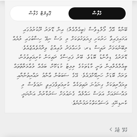
ޑޮލަރު ވިއްކާ އަގު 18 ރުފިޔާއާއި 20 ރުފިޔާއާ ދެމެދުުގައި
ހުންނަތާ މަސްތަކެއް ވަނީ ވެފައެވެ. އެއީ، މުޅިން އިމްޕޯޓަށް
ބަރޯސާވެފައިވާ ރާއްޖޭގައި ވިޔަފާރިވެރިންނަށް އެތައް ދަތިތަކެއް
ކުރިމަތިވެ، ތަކެތީގެ އަގު އުފުލެން މެދުވެރިވާ ސަބަބެކެވެ.
ޚުލާސާ
ޕޮއިންޓް ޚުލާސާ
ބޭންކް އޮފް މޯލްޑިވްސް (ބީއެމްއެލް) އިން ޑޮލަރު ދޫކުރުމުގައި
އަޅައިފައިވާ ހަރުކަށި ފިޔަވަޅުތަކަށް މި މަސް ނިމޭ ހިސާބުގައި ލުޔެއް
ލިބޭނެކަމަށް ރައީސް ޑރ. މުޙައްމަދު މުޢިއްޒު ވިދާޅުވެއްޖެއެވެ.
ޑޮލަރުގެ ޑިމާންޑު ބޮޑުވެ، ބޭރު ފައިސާގެ ދަތިކަން ކުރިމަތިވުމުން،
ބީއެމްއެލްއިން ވަނީ ކާޑުތަކުގެ ލިމިޓު ކުޑަކޮށް، ބައެއް މުޢާމަލާތްތައް
ވަރަށް ބޮޑަށް ހަނިކޮށްފައެވެ. އޭގެ ސަބަބުން ޢާންމު ރައްޔިތުންނާއި