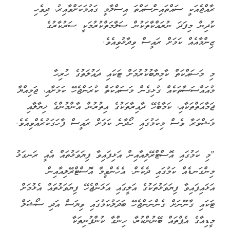
ރައީސް އޮފީހުގައި ބޭއްވި ނޫސްވެރިންގެ ބައްދަލުވުމެއްގައި
ވާހަކަފުޅުދައްކަވަމުން ރައީސް ވިދާޅުވީ، މި ނިންމުމަކީ ކުޑަކުދިންގެ
ރައްކާތެރިކަމަށް ޓަކައި އަޅާ މުހިންމު ފިޔަވަޅެއް ކަމަށެވެ.
ރައީސް ވިދާޅުވި ގޮތުގައި މި ފިޔަވަޅު އެޅުމަށް ސަރުކާރުން ނިންމީ