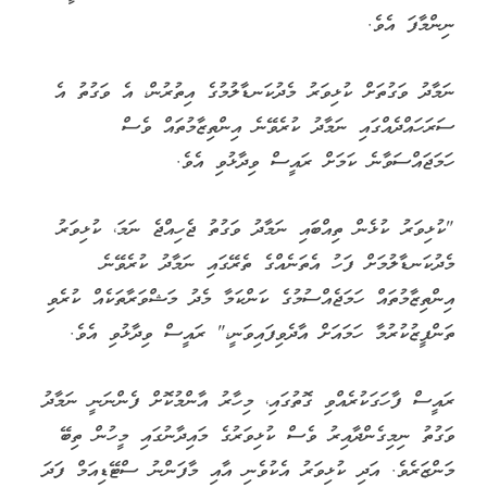
ރައީސް މުއިއްޒު މިކަން ހާމަކުރެއްވީ ރައީސް އޮފީހުގައި މިއަދު
ކުރިއަށް ދިއަ ނޫސްވެރިންގެ ބައްދަލުވުމެއްގައި
ވާހަކަފުޅުދައްކަވަމުންނެވެ.
ރައީސް ވިދާޅުވި ގޮތުގައި، މި ބަދަލުގެ މަގްސަދަކީ ކުޅިވަރު ކުޅޭ
ތަންތަނުގައި ކުޅިވަރު ކުޅެން ތިބޭއިރު ނަމާދު ވަގުތު ގެއްލުނަނުދީ،
ފަސޭހަކަމާއެކު ނަމާދު ކުރެވޭނެ މަގު ފަހިކޮށްދިނުމެވެ.
އެގޮތުން ބަންގި ގޮވާ ވަގުތުން ފެށިގެން ކަނޑައެޅޭ ވަކި
ވަގުތުކޮޅަކަށް، އެއީ 20 މިނެޓަށް ވިޔަސް، ހުރިހާ ކުޅިވަރުތަކެއް