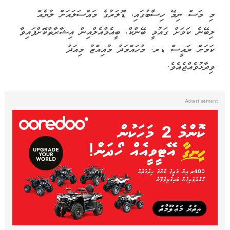
މި މަސް ނިމޭ ހިސާބުގައި، ޑޮލަރުގެ މައްސަލައަށް ލުޔެއް
ލިބޭނެ ކަމަށް ގައުމީ ބޭންކް، ބީއެމްއެލްއިން އިޝާރާތްކޮށްފައިވާ
ކަމަށް ރައީސް ޑރ. މުހައްމަދު މުއިއްޒު މިއަދު
ވިދާޅުވެއްޖެއެވެ.