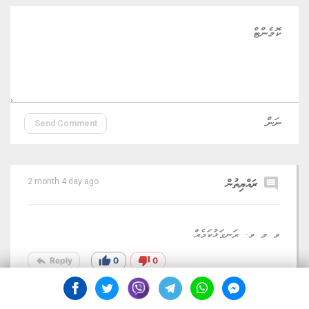
ރައްކާތެރިކުރުމުގެ މަގުސަދުގައި އެޅޭ ވަރަށް މުހިންމު ފިޔަވަޅެކެވެ.
މީގެ ސަބަބުން ކުދިން އޮންލައިންކޮށް ހޭދަކުރާ ވަގުތު މަދުވެ،
ފައިދާހުރި އެހެނިހެން ކަންކަމުގައި ވަގުތު ހޭދަކުރުމަށް
މަގުފަހިވެގެންދާނެއެވެ. މި ނިންމުމަކީ މައިންބަފައިންނަށްވެސް
ލިބިގެންދާނެ ވަރަށް ބޮޑު ތަސައްލީއެކެވެ. ސަބަބަކީ، އޮންލައިންކޮށް
ހިންގޭ ގަނާކުރުމާއި ނޭދެވޭ އަމަލުތަކުން ކުދިން ދުރުކުރުމަށް މި
ފިޔަވަޅު ބޮޑު ދައުރެއް އަދާކުރާނެތީއެވެ. ކަމާބެހޭ އިދާރާތަކުން މިހާރު
ދަނީ ޓެކްނޮލޮޖީގެ ގޮތުންނާއި ގާނޫނީ ގޮތުން މިކަން ތަންފީޒުކުރާނެ
ހަރުދަނާ އޮނިގަނޑެއް އެކުލަވާލުމުގެ މަސައްކަތް ކުރަމުންނެވެ.
ގުޅޭ ޓެގު
ސޯޝަލް މީޑިއާ
ޒުވާނުން
ސަރުކާރު
ޓެކްނޮލޮޖީ
ޚަބަރު
ރައީސް ޑރ. މުހައްމަދު މުއިއްޒު