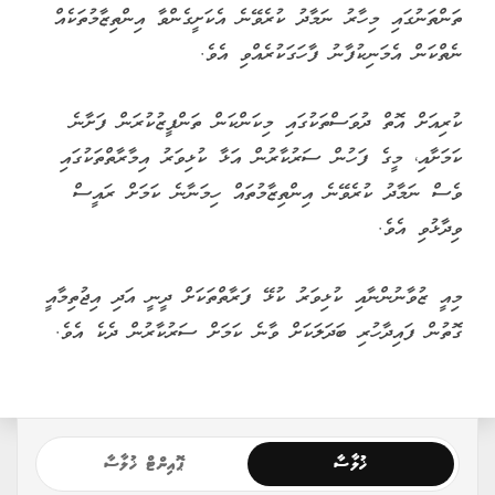
މެދުކަނޑާލަން ޖެހޭ ގޮތަށް އުސޫލުތަކަށް ބަދަލު ގެންނަން ވަނީ
ނިންމާފަ އެވެ.
ނަމާދު ވަގުތަށް ކުޅިވަރު މެދުކަނޑާލުމުގެ އިތުރުން، އެ ވަގުތު އެ
ސަރަހައްދެއްގައި ނަމާދު ކުރެވޭނެ އިންތިޒާމުތައް ވެސް
ހަމަޖައްސަވާނެ ކަމަށް ރައީސް ވިދާޅުވި އެވެ.
"ކުޅިވަރު ކުޅެން ތިއްބައި ނަމާދު ވަގުތު ޖެހިއްޖެ ނަމަ، ކުޅިވަރު
މެދުކަނޑާލުމަށް ފަހު އެތަނެއްގެ ތެރޭގައި ނަމާދު ކުރެވޭނެ
އިންތިޒާމުތައް ހަމަޖެއްސުމުގެ ކަންކަމާ މެދު މަޝްވަރާތަކެއް ކުރެވި
ތަންފީޒުކުރުމާ ހަމައަށް އާދެވިފައިވަނީ،" ރައީސް ވިދާޅުވި އެވެ.
ރައީސް ފާހަގަކުރެއްވި ގޮތުގައި، މިހާރު އާންމުކޮށް ފެންނަނީ ނަމާދު
ވަގުތު ނިމިގެންދާއިރު ވެސް ކުޅިވަރުގެ މައިދާނުގައި މީހުން ތިބޭ
މަންޒަރެވެ. އަދި ކުޅިވަރު އެކުވެނި އާއި މާފަންނު ސްޓޭޑިއަމް ފަދަ