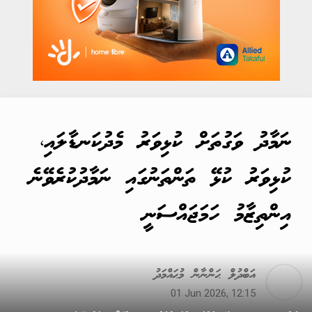
ނަމާދު ވަގުތަށް ކުޅިވަރު މެދުކަނޑާލައި،
ކުޅިވަރު ކުޅޭ ތަންތަނުގައި ނަމާދުކުރެވޭނެ