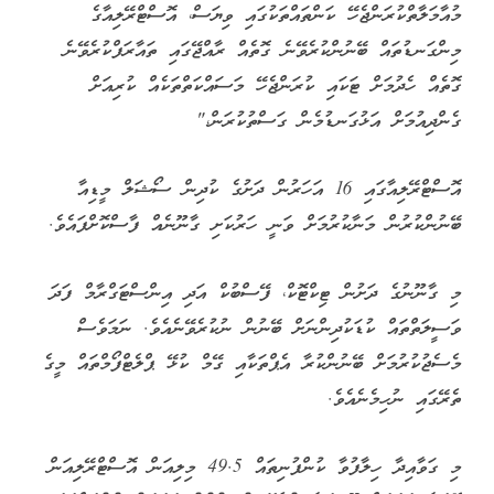
އޮސްޓްރޭލިއާ ސަރުކާރުން މިހާރު މި ކަމުގައި ގެންގުޅޭ މިސާލަށް
ބަލައިގެންނެވެ.
ފުރާވަރުގެ ކުދިން ސޯޝަލް މީޑިއާގެ ސަބަބުން ނުރަނގަޅު
ކަންކަމަށް ހުށަހެޅެމުންދާކަން ފާހަގަކުރައްވައި ރައީސް ވިދާޅުވީ،
ސައިބާ ބުލީ ކުރުމާއި، އޮންލައިން ގްރޫމިންގެ އިތުރުން ނުރައްކާތެރި
ކޮންޓެންޓްތަކަށް ކުދިން ހުށަހެޅުމަކީ މުޅި ދުނިޔެއަށް ވެސް
ކުރިމަތިވެފައިވާ ބޮޑު ގޮންޖެހުމެއް ކަމަށެވެ.
ރާއްޖެއަކީ ސައްތައިންސައްތަ އިސްލާމީ ގައުމަކަށްވާއިރު، ދިވެހި
ކުދިން މިފަދަ ނުރައްކާތަކުން ސަލާމަތްކުރުމަކީ ސަރުކާރުގެ
ޒިންމާއެއް ކަމަށް ރައީސް ވިދާޅުވިއެވެ.
މި މަސައްކަތް ކާމިޔާބުކުރުމަށް ޓަކައި ދައުލަތުގެ ހުރިހާ