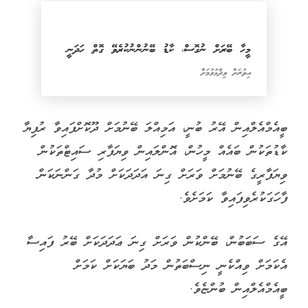
މީހާ ބޭރަށް ނުގޮސް، ކާޑު ބޭނުންނުކުރެވޭ ގޮތް ހަދަނީ
އިތުރަށް ވިދާޅުވުމަށް
ބީއެމްއެލްއިން އޭރު ބުނީ، އަމިއްލަ ބޭނުމަށް ދޫކޮށްފައިވާ ރުފިޔާ
ކާޑުތަކުން ބައެއް މީހުން، އޮންލައިން ވިޔަފާރި ސައިޓްތަކުން
ވިޔަފާރީގެ ބޭނުމަށް ވަރަށް ގިނަ އަދަދަކަށް މުދާ ގަންނަކަން