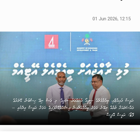
01 Jun 2026, 12:15
ރައީސް މުއިއްޒާއި، ބީއެމްއެލްގެ ސީއީއޯ މުހައްމަދު ޝަރީފް: މި މަސް ނިމޭ ހިސާބުން، ޑޮލަރުގެ
މައްސަލައަށް ލުޔެއް ލިބޭނެ ކަމަށް ބީއެމްއެލްއިން އިޝާރާތްކޮށްފައިވާ ކަމަށް ރައީސް ވިދާޅުވި --
ފޮޓޯ/ ރައީސް އޮފީސް