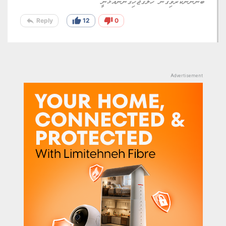
12322
comment
2 month 5 day ago
ބަލަ ތަނެއްދޮރެއްބަލާ ނުލާ ތި ހެދި އެއްޗަކުން، ރާއްޖެއިންބޭރުގައި
ގަވާއިދުން ކިޔަވަން ތިބިކުދިން ހާލުގަޖެހި މަގުމަތިވެގެންނޭ އުޅެނީ،
އެކުދިނައްވެސް ބީއެމްއެލް ކާޑް އަސާސީ ކަންތަކައްވެސް
ބޭނުންނުކުރެވިގެން ހާލުގަޖެހިގެންނޭއުޅެނީ
reply
thumb_up
thumb_down
Reply
12
0