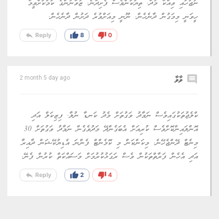
Send Comment
comment
މުހައްމަދު
2 month 5 day ago
މައުމޫނުގެ ވެރިކަމުގައި ނަމާދު ވަގުތަށް ވިޔަފާރި ބަންދުކުރަންޖެހުނު
ދުވަސްކޮޅެއް ދިޔަ. ނަމަވެސް ފަހުން ފަހުން އައިސް އެކަންވެސް ދިޔައީ
ތޮޅިއަށް. މުދަލުގައި އަގުޖަހައިގެން ވިއްކަން ލާޒިމު ގާނޫނެއްވެސް އޮވޭ.
އަގުޖަހައިގެން ވިއްކާ މުދަލަށްވުރެ މިހާރު ފިހާރަތަކުގައި ގިނައީ އަގު