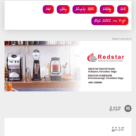
ވިޔަފާރިތަކަށް ގިނަގުނަ ދަތިތަކެއް ކުރިމަތިވެފައިވީ ނަމަވެސް، މި
މައްސަލައަށް އަވަސް ޙައްލެއް ގެނައުމަށް ސަރުކާރުން އަންނަނީ
ކެނޑިނޭޅި މަސައްކަތްކުރަމުންނެވެ.
ގުޅޭ ޓެގު
ޑޮލަރު
ބީއެމްއެލް
ރާއްޖޭގެ އިގުތިޞާދު
ވިޔަފާރި
ޚަބަރު
ރައީސް ޑރ. މުހައްމަދު މުއިއްޒު