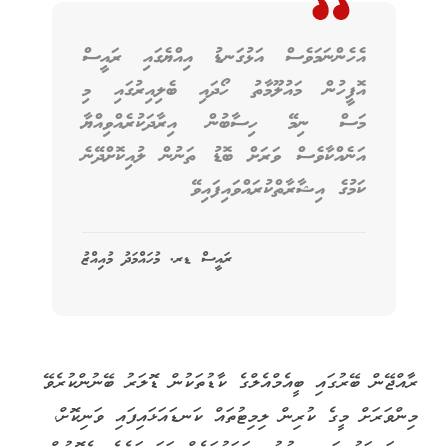
އެހެންނަމަވެސް އަޅުގަނޑު އިއްޔެގައި ރައީސް
އޮފީހުން މައުލޫމާތު ހޯދައި ބެލިއިރުގައި މި
މަސް ނިމޭ ހިސާބުން އިރާދަކުރެއްވިއްޔާ
އަނެއްކާވެސް ވަރަށް ބޮޑު ތަނުން ލުއިކޮށްދޭނެ
ކަމުގެ އިޝާރާތްކުރައްވައިފައިވޭ
ރައީސް ޑރ. މުހައްމަދު މުއިއްޒު
ރާއްޖޭން ބޭރުގައި ބީއެމްއެލްގެ ކާޑުތަކުން ޑޮލަރު ބޭނުންކުރެވޭ
މިންވަރަށް މީގެ ކުރިން ލިމިޓުތައް ކަނޑައަޅައިފައި ވަނިކޮށް،