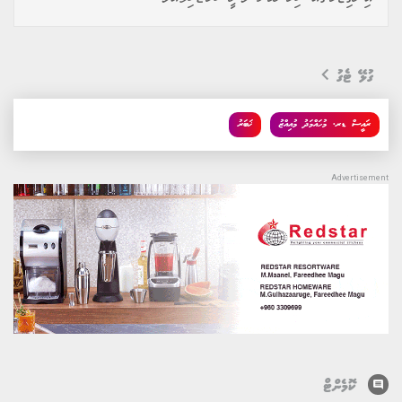
ރައީސުލްޖުމްހޫރިއްޔާ ޑރ. މުޙައްމަދު މުޢިއްޒު ވަނީ، ސަރުކާރުން
ހިންގާ ހުރިހާ ކުޅިވަރު އިމާރާތްތަކާއި ދަނޑުތަކުގައި ނަމާދު ވަގުތަށް
ކުޅިވަރުތައް މެދުކަނޑާލަންޖެހޭ ގޮތަށް އުސޫލުތައް ބަދަލުކުރުމުގެ
މަސައްކަތް ކުރިއަށްދާކަން އިޢުލާނުކުރައްވާފައެވެ. މިގޮތުން ބަންގި ގޮވާ
ވަގުތުން ފެށިގެން، ކަނޑައެޅޭ ވަކި ވަގުތުކޮޅަކަށް ހުރިހާ ކުޅިވަރެއް
މެދުކަނޑާލަން ޖެހޭނެއެވެ. މިއީ ޒުވާނުންނާއި ކުޅިވަރު ކުޅޭ
ފަރާތްތަކަށް އަމާޒުކޮށްގެން ސަރުކާރުން ގެންނަ ވަރަށް މުހިންމު
އިޖުތިމާޢީ އަދި ދީނީ ބަދަލެކެވެ. މި ސިޔާސަތުގެ މައިގަނޑު
މަޤްޞަދަކީ ކުޅިވަރު ކުޅޭ ފަރާތްތަކަށް ނަމާދު ވަގުތު ފާއިތުވިޔަނުދީ،
ކުޅިވަރު މައިދާނުގައި ނަމާދުކުރެވޭނެ ފަސޭހަ އިންތިޒާމުތަކެއް
ހަމަޖައްސައިދިނުމެވެ. މިހާރު ގިނަ ފަހަރަށް ނަމާދު ވަގުތު
ފާއިތުވެގެންދާއިރުވެސް ކުޅުންތެރިން ދަނޑުމަތީގައި ތިބޭކަން ރައީސް
ފާހަގަކުރެއްވިއެވެ. އެހެންކަމުން، ކުރިމަގުގައި ސަރުކާރުން ބިނާކުރާ
ހުރިހާ ކުޅިވަރު ފެސިލިޓީތަކެއްގައިވެސް ނަމާދުކުރެވޭނެ ޚާއްޞަ