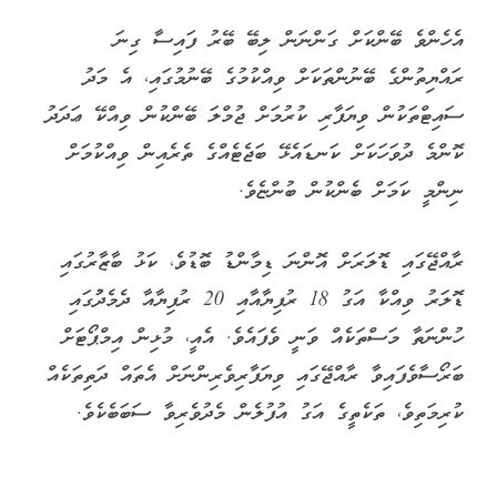
ފާހަގަކުރެވިފައިވާ ކަމަށެވެ.
އޭގެ ސަބަބުން، ބޭންކުން ވަރަށް ގިނަ ޢަދަދަކަށް ބޭރު ފައިސާ
އެކަމަށް ވިއްކެނީ ނިސްބަތުން މަދު ބަޔަކަށް ކަމަށް
ބީއެމްއެލްއިން ބުންޏެވެ.
އެހެންވެ ބޭންކަށް ގަންނަން ލިބޭ ބޭރު ފައިސާ ގިނަ
ރައްޔިތުންގެ ބޭނުންތަކަށް ވިއްކުމުގެ ބޭނުމުގައި، އެ މަދު
ސައިޓްތަކުން ވިޔަފާރި ކުރުމަށް ޖުމްލަ ބޭންކުން ވިއްކޭ ޢަދަދު
ކޮންމެ ދުވަހަކަށް ކަނޑައެޅޭ ބަޖެޓެއްގެ ތެރެއިން ވިއްކުމަށް
ނިންމީ ކަމަށް ބެންކުން ބުންޏެވެ.
ރާއްޖޭގައި ޑޮލަރަށް އޮންނަ ޑިމާންޑު ބޮޑުވެ، ކަޅު ބާޒާރުގައި