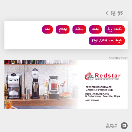
އޮތް ހުރަހެއް ކަމަށް ބުނެ ކޯޓުގައި ވަކާލާތު ކުރަމުންނެވެ.
މި ގާނޫނުން އުމުރުން ހަގު ކުދިން މިފަދަ ވަސީލަތްތަކުން
ދުރުހެލިކުރުމުގެ މުޅި ގާނޫނީ ޒިންމާ ބެލެނިވެރިންގެ ބަދަލުގައި،
އަޅުވައިފައިވަނީ ޓެކްނޮލޮޖީ ކުންފުނިތަކުގައެވެ.
ޚުލާސާ
ޕޮއިންޓް ޚުލާސާ
ސަރުކާރުން އެކުލަވާލާ މި އައު ސިޔާސަތުގެ ދަށުން، 16 އަހަރުން
ދަށުގެ ކުދިންނަށް އިންޓަނެޓްގެ ޒަރީއާއިން ބޭނުންކުރެވޭ ވަކި ސޯޝަލް
މީޑިއާ ޕްލެޓްފޯމްތަކަކަށް ވަނުން މަނާކުރެވޭނެއެވެ. މިއީ ޑިޖިޓަލް
މާހައުލުގައި ކުޑަކުދިންނަށް ދިމާވާ ނުރައްކާތަކުން އެކުދިން
ސަލާމަތްކުރުމަށާއި، އެކުދިންގެ ނަފްސާނީ ދުޅަހެޔޮކަން