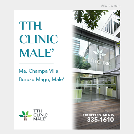
ނުޖަހައި ވިއްކާ މުދާ. ތިޔަކަންވެސް ފެށިދާނެ. ޒުވާނުންގެ ކަމަކަށްވީމާ
ހީވަނީ މިމަގުން ދާނެހެން. ނޫނީ މިއަށްވުރެ ދަށުން ދާނެހެން.
reply
thumb_up
thumb_down
Reply
8
0
comment
ވާވާ
2 month 5 day ago
ކްލެޖުތަކުގައިވެސް ނަމާދު ވަގުތަށް މެދު ކަނޑާ ނުލާ. ފިޒިކަލް އަދި
އޮންލައިންކޮށްވެސް ކުރިއަށް އެބަގެންދޭ މަދުވެގެން ނަމާދު ވަގުތަށް 30
މިނެޓް ދޭންޖެހޭނެ. މިކަންކަން މި ކޮމެންޓް ފެންނަ އެޑިޔުކޭޝަން ދާއިރާ
އަދި އެހެން ފަރާތްތަކުން ވެސް ރަގަޅުކުރުމަށް މަސައްކަތް ކުރުން ފެނޭ.
reply
thumb_up
thumb_down
Reply
2
4