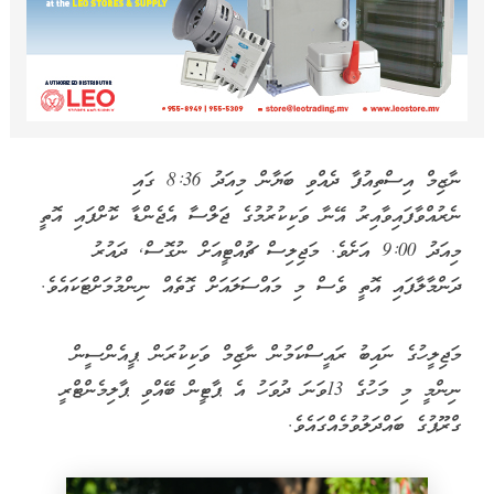
ނާޒިމް އިސްތިއުފާ ދެއްވި ބަޔާން މިއަދު 8:36 ގައި
ނެރުއްވާފައިވާއިރު އޭނާ ވަކިކުރުމުގެ ޖަލްސާ އެޖެންޑާ ކޮށްފައި އޮތީ
މިއަދު 9:00 އަށެވެ. މަޖިލިސް ޗުއްޓީއަށް ނުގޮސް, ދައުރު
ދަންމާލާފައި އޮތީ ވެސް މި މައްސަލައަށް ގޮތެއް ނިންމުމަށްޓަކައެވެ.
މަޖިލީހުގެ ނައިބު ރައީސްކަމުން ނާޒިމް ވަކިކުރަން ޕީއެންސީން
ނިންމީ މި މަހުގެ 13ވަނަ ދުވަހު އެ ޕާޓީން ބޭއްވި ޕާލިމެންޓްރީ
ގްރޫޕުގެ ބައްދަލުވުމެއްގައެވެ.