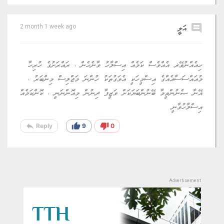
comment
އަލީ
2 month 1 week ago
ހިއެއްނުވޭޜ އެއްވެސް ކަމެއް އިސްލާހު ވާނެހެން ، ރައްރަށުގެ ހުރިހާ
މުއައްސަސާއެއްގެ އިސްމީހަކީ އެވަގުތަކު ހުންނަ މަޖްލިސް މިންބަރު ،
އޭނާ ޞެނުންވީމާ ބޭނުންބަޔަކަށް ވަޒީފާ ދިނުން މިއޮންނަނީ ، ކޮންކަމެއް
އިސްލާހުވާނީ
reply
thumb_up
thumb_down
Reply
9
0