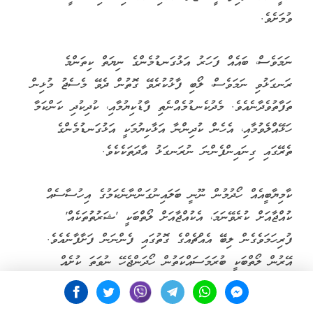
ވުމަށެވެ.
ނަމަވެސް، ބައެއް ފަހަރު އަޅުގަނޑުމެންގެ ނިޔަތް ކިތަންމެ
ރަނގަޅުވި ނަމަވެސް، ލޯބި ފާޅުކުރެވޭ ގޮތުން ދެވޭ މެސެޖު މުޅިން
ތަފާތުވެދާނެއެވެ. މެދުކެނޑުމެއްނެތި ފާޑުކިޔުމާއި، ކުދިކުދި ކަންކަމާ
ހަޅޭއްލެވުމާއި، އެހެން ކުދިންނާ އަޅާކިޔުމަކީ އަޅުގަނޑުމެންގެ
ތެރޭގައި ގިނައިންފެންނަ ނުރަނގަޅު އާދަތަކެކެވެ.
ކާމިޔާބީއެއް ހޯދުމުން ނޫނީ ބަލައިނުގަންނާނެކަމުގެ އިހުސާސެއް
ކުއްޖާއަށް ކުރެވޭނަމަ، އެކުއްޖާއަށް ލޯތްބަކީ 'ޝަރުތުތަކެއް'
ފުރިހަމަވެގެން ލިބޭ އެއްޗެއްގެ ގޮތުގައި ފެންނަން ފަށާފާނެއެވެ.
އޭރުން ލޯތްބަކީ ބުރަމަސައްކަތުން ހޯދަންޖެހޭ ނުވަތަ ކުށެއް
ކުރެވިއްޖެނަމަ ބީވެދާނެ އެއްޗަކަށް ވެގެންދެއެވެ. މިއީ ކުއްޖެއްގެ
ނަފްސާނީ ދުޅަހެޔޮކަމަށް ލިބޭ ވަރަށް ބޮޑު ގެއްލުމެކެވެ.