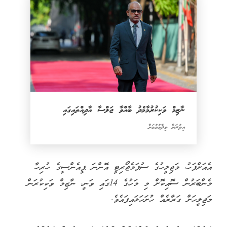
ނާޒިމް ވަކިކުރުމާމެދު ބާއްވާ ޖަލްސާ އާދިއްތައިގައި
އިތުރަށް ވިދާޅުވުމަށް
އެއަށްފަހު، މަޖިލީހުގެ ސުޕަމެޖޯރިޓީ އޮންނަ ޕީއެންސީގެ ހުރިހާ
މެންބަރުން ސޮއިކޮށް މި މަހުގެ 14ގައި ވަނީ، ނާޒިމް ވަކިކުރަން
މަޖިލީހަށް ގަރާރެއް ހުށަހަޅައިފައެވެ.