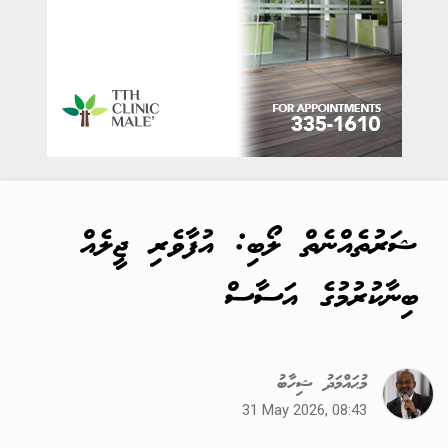
ޝަރުތެއްނެތް ލޯބި: އުފާވެރި ޖީލެއް
ބިނާކުރުމުގެ އަސާސް
މުޙައްމަދު ޝިހާބު
31 May 2026, 08:43