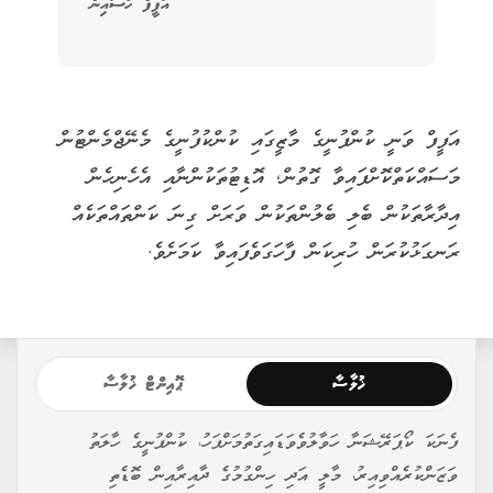
އަފީފް ހުސައިން
އަފީފް ވަނީ ކުންފުނީގެ މާޒީގައި ކުންކުފުނީގެ މެނޭޖްމެންޓުން
މަސައްކަތްކޮށްފައިވާ ގޮތުން, އޮޑިޓުތަކުންނާއި އެހެނިހެން
އިދާރާތަކުން ބެލި ބެލުންތަކުން ވަރަށް ގިނަ ކަންތައްތަކެއް
ރަނގަޅުކުރަން ހުރިކަން ފާހަގަވެފައިވާ ކަމަށެވެ.
ޚުލާސާ
ޕޮއިންޓް ޚުލާސާ
ފެނަކަ ކޯޕަރޭޝަނާ ހަވާލުވެވަޑައިގަތުމަށްފަހު، ކުންފުނީގެ ހާލަތު
ވަޒަންކުރެއްވިއިރު، މާލީ އަދި ހިންގުމުގެ ދާއިރާއިން ބޮޑެތި