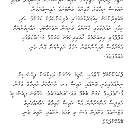
ނާޒިމް ވިދާޅުވީ، މަޖިލީހުގެ ނައިބު ރައީސްކަމުން އިސްތިއުފާ ދެއްވި
ނަމަވެސް، ދިއްގަރު ދާއިރާގެ މެންބަރުގެ ހައިސިއްޔަތުން
ރައްޔިތުންނަށް ޚިދުމަތްކުރުމުގައި ދެމިހުންނަވާނެ ކަމަށެވެ. އަދި
ދިވެހި ދައުލަތުގައި ގާނޫނުގެ ވެރިކަން ނަގަހައްޓައި، ރައްޔިތުންނަށް
އުފާފާގަތި ދިރިއުޅުމެއް ހޯދައިދިނުމަށް ކުރައްވާ މަސައްކަތުގައި
އަބަދުވެސް ދެމިހުންނަވާނެ ކަމުގެ ޔަގީންކަން އޭނާ ވަނީ
ދެއްވާފައެވެ.
ފާހަގަކޮށްލެވޭ ގޮތުގައި، ނާޒިމް މަގާމުން ވަކިކުރަން ޕީއެންސީން
ނިންމާފައިވަނީ އޭނާއާއި ރައީސް ޑރ. މުޙައްމަދު މުއިއްޒާ ގުޅުން
ގޯސްވެފައިވާ ކަމަށް ބެލެވޭ ދުވަސްވަރެއްގައެވެ. އެގޮތުން ޕީއެންސީގެ
މަޖިލީސް މެންބަރުންނާ އެކު ރައީސް މުއިއްޒު ހައްދަވާފައިވާ
ވަޓްސްއެޕް ގްރޫޕުން ވެސް މި މަހުގެ ތެރޭގައި ނާޒިމް ވަނީ
ބޭރުކޮށްފައެވެ.