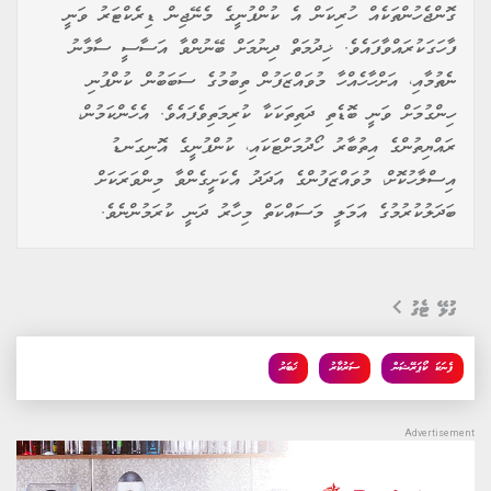
ގޮންޖެހުންތަކެއް ހުރިކަން އެ ކުންފުނީގެ މެނޭޖިން ޑިރެކްޓަރު ވަނީ
ފާހަގަކުރައްވާފައެވެ. ޚިދުމަތް ދިނުމަށް ބޭނުންވާ އަސާސީ ސާމާނު
ނެތުމާއި، އަށްހާހެއްހާ މުވައްޒަފުން ތިބުމުގެ ސަބަބުން ކުންފުނި
ހިންގުމަށް ވަނީ ބޮޑެތި ދަތިތަކަކާ ކުރިމަތިވެފައެވެ. އެހެންކަމުން،
ރައްޔިތުންގެ އިތުބާރު ހޯދުމަށްޓަކައި، ކުންފުނީގެ އޮނިގަނޑު
އިސްލާހުކޮށް، މުވައްޒަފުންގެ އަދަދު އެކަށީގެންވާ މިންވަރަކަށް
ބަދަލުކުރުމުގެ އަމަލީ މަސައްކަތް މިހާރު ދަނީ ކުރަމުންނެވެ.
ގުޅޭ ޓެގު
ފެނަކަ ކޯޕަރޭޝަން
ސަރުކާރު
ޚަބަރު