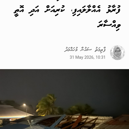
ފުރާޅު އެއްލާލައިފި، ކުރިއަށް އަދި އޮތީ
ވިއްސާރަ
ފާތިމަތު ސައުނާ މުހައްމަދު
31 May 2026, 10:31