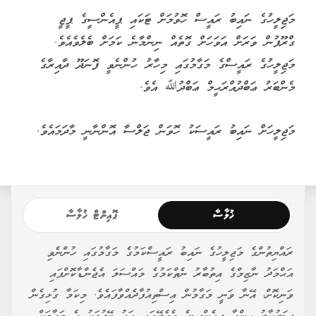
މަޖިލީހުގެ ނައިބު ރައީސް ހޮވުމަށް ޓަކައި ޕީއެންސީގެ ޕީޖީ
ގްރޫޕުން ވަރަށް އަވަހަށް ގޮތެއް ނިންމާނެ ކަމަށް ބެލެވެއެވެ.
މަޖިލީހުގެ ރައީސްގެ މަގާމުގައި މިހާރު ހުންނެވީ ފޮނަދޫ ދާއިރާގެ
މެންބަރު ޢަބްދުއްރަޙީމް ޢަބްދުﷲ އެވެ.
މަޖިލީހަށް ނައިބު ރައީސަކު ހޮވަން ޖަލްސާ އޮންނާނީ މާދަމައެވެ.
ޚުލާސާ
ޕޮއިންޓް ޚުލާސާ
ރައްޔިތުންގެ މަޖިލީހުގެ ނައިބު ރައީސްކަމުގެ މަގާމުގައި ހުންނެވި
އަޙްމަދު ނާޒިމްގެ އިތުބާރު ނެތްކަމުގެ މައްސަލަ އެޖެންޑާކޮށްފައި
ވަނިކޮށް، އޭނާ ވަނީ މަގާމުން އިސްތިއުފާދެއްވާފައެވެ. މިކަމާ ގުޅިގެން