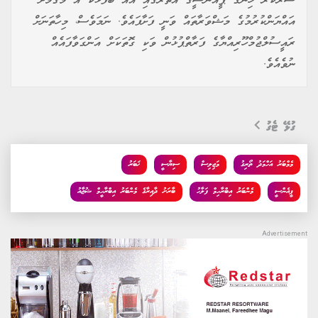
ސަރުކާރު ހިންގާ ޕީއެންސީގެ އެތެރޭގައި އައު ބޭފުޅަކު އެ މަގާމަށް
އައްޔަންކުރުމުގެ މަޝްވަރާތައް ވަނީ ފަށާފައެވެ. ނަމަވެސް، މިހާތަނަށް
ރައީސުލްޖުމްހޫރިއްޔާގެ ފަރާތްޕުޅުން ވަކި ގޮތަކަށް އަންގަވާފައެއް
ނުވެއެވެ.
ގުޅޭ ޓެގު
މެމްބަރު އަހްމަދު ތޯރިގު
މަޖިލިސް
ސިޔާސީ
ޚަބަރު
ޕީއެންސީ
މެންބަރު އިބްރާހިމް ފަލާހު
ބާރަށު ދާއިރާގެ މެންބަރު އިބްރާހީމް ޝުޖާއު