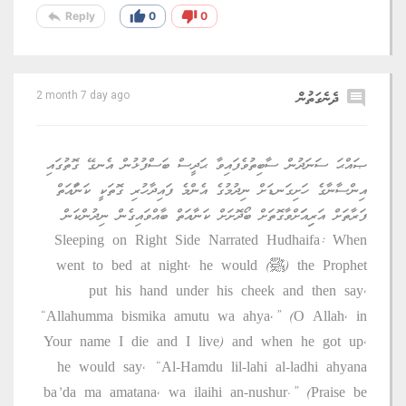
reply
thumb_up
thumb_down
Reply
0
0
comment
ދެނެގަތުން
2 month 7 day ago
ޞައްޙަ ސަނަދުން ސާބިތުވެފައިވާ ޙަދީސް ބަސްފުޅުން އެނގޭ ގޮތުގައި
އިންސާނާގެ ހަށިގަނޑަށް ނިދުމުގެ އެންމެ ފައިދާހުރި ގޮތަކީ ކަނާައަތް
ފަރާތަށް އަރިިއަަށްވާގޮތަށް ބޯދޮށަށް ކަނާއަތް ބާއްވައިގެން ނިދުންކަން
Sleeping on Right Side Narrated Hudhaifa: When
the Prophet (ﷺ) went to bed at night, he would
put his hand under his cheek and then say,
“Allahumma bismika amutu wa ahya,” (O Allah, in
Your name I die and I live) and when he got up,
he would say, “Al-Hamdu lil-lahi al-ladhi ahyana
ba’da ma amatana, wa ilaihi an-nushur.” (Praise be