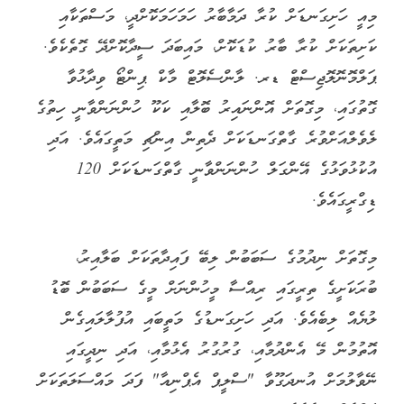
މިއީ ހަށިގަނޑަށް ކުރާ ދަމާބާރު ހަމަހަމަކޮށްދީ، މަސްތަކާއި
ކަށިތަކަށް ކުރާ ބާރު ކުޑަކޮށް، މައިބަދަ ސީދާކޮށްދޭ ގޮތެކެވެ.
ޕަލްމޮނޮލޮޖިސްޓް ޑރ. ލާންސެލޮޓް މާކް ޕިންޓޯ ވިދާޅުވާ
ގޮތުގައި، މިގޮތަށް އޮންނައިރު ބޮލާއި ކަކޫ ހުންނަންވާނީ ހިތުގެ
ލެވެލްއަށްވުރެ ގާތްގަނޑަކަށް ދެތިން އިންޗި މަތީގައެވެ. އަދި
އުކުޅުވަޅުގެ އޭންގަލް ހުންނަންވާނީ ގާތްގަނޑަކަށް 120
ޑިގްރީގައެވެ.
މިގޮތަށް ނިދުމުގެ ސަބަބުން ލިބޭ ފައިދާތަކަށް ބަލާއިރު،
ބުރަކަށީގެ ތިރީގައި ރިއްސާ މީހުންނަށް މީގެ ސަބަބުން ބޮޑު
ލުޔެއް ލިބެއެވެ. އަދި ހަށިގަނޑުގެ މަތީބައި އުފުލާލައިގެން
އޮތުމުން މޭ އެންދުމާއި، ގުރުގުރު އެޅުމާއި، އަދި ނިދީގައި
ނޭވާލުމަށް އުނދަގޫވާ "ސްލީޕް އެޕްނިއާ" ފަދަ މައްސަލަތަކަށް