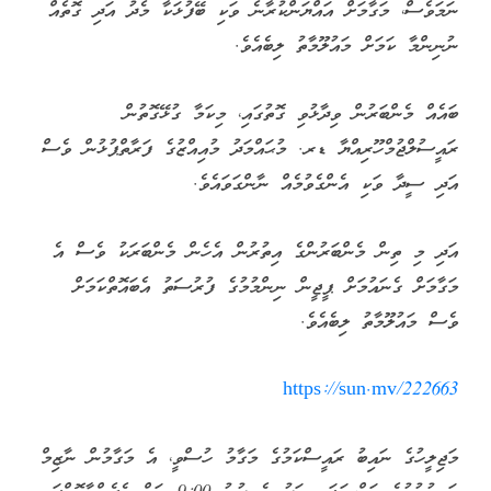
ނަމަވެސް، މަގާމަށް އައްޔަންކުރާނެ ވަކި ބޭފުޅަކާ މެދު އަދި ގޮތެއް
ނުނިންމާ ކަމަށް މައުލޫމާތު ލިބެއެވެ.
ބައެއް މެންބަރުން ވިދާޅުވި ގޮތުގައި، މިކަމާ ގުޅޭގޮތުން
ރައީސުލްޖުމްހޫރިއްޔާ ޑރ. މުޙައްމަދު މުއިއްޒުގެ ފަރާތްޕުޅުން ވެސް
އަދި ސީދާ ވަކި އެންގެވުމެއް ނާންގަވައެވެ.
އަދި މި ތިން މެންބަރުންގެ އިތުރުން އެހެން މެންބަރަކު ވެސް އެ
މަގާމަށް ގެނައުމަށް ޕީޖީން ނިންމުމުގެ ފުރުސަތު އެބައޮތްކަމަށް
ވެސް މައުލޫމާތު ލިބެއެވެ.
https://sun.mv/222663
މަޖިލީހުގެ ނައިބު ރައީސްކަމުގެ މަގާމު ހުސްވީ، އެ މަގާމުން ނާޒިމް