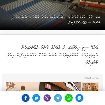
އައްޑޫ ގެއެއްގެ ފުރާޅު އެއްލާލާފައި: މިހާރު އެ ގެތައް މަރާމާތު ކުރުމުގެ މަސައްކަތް އަންނަނީ
ކުރަމުން --- ފޮޓޯ/ އެމްއެންޑީއެފް
އައްޑޫ ސިޓީ ހިތަދޫގައި ދެ ގެއެއްގެ ފުރާޅު އެއްލާލައިގެން,
އެހީތެރިވުމަށް ހަރަކާތެރިވަމުން އަންނަ ކަމަށް އެމްއެންޑީއެފުން މިއަދު
ބުނެފިއެވެ.