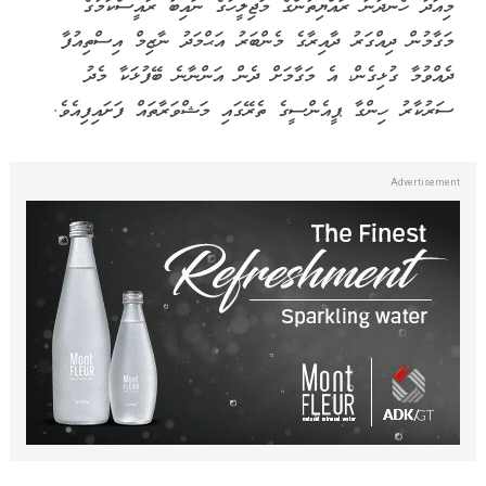
މިއަދު ހެނދުނު ރައްޔިތުންގެ މަޖިލީހުގެ ނައިބު ރައީސްކަމުގެ
މަގާމުން ދިއްގަރު ދާއިރާގެ މެންބަރު އަޙްމަދު ނާޒިމް އިސްތިއުފާ
ދެއްވުމާ ގުޅިގެން، އެ މަގާމަށް ދެން އަންނާނެ ބޭފުޅަކާ މެދު
ސަރުކާރު ހިންގާ ޕީއެންސީގެ ތެރޭގައި މަޝްވަރާތައް ފަށައިފިއެވެ.