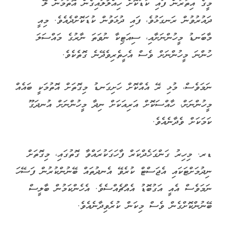
މީގެ އިތުރުން ފައި ކުޑަކޮށް ހިއްލާލައިގެން އޮތުމުން ލޭ
ދައުރުވުން ރަނގަޅުވެ، ފައި ދުޅަވުން ކުޑަކޮށްދެއެވެ. މިއީ
މާބަނޑު މީހުންނަށާއި، ސިއަޓިކާ ނުވަތަ ނާރުގެ މައްސަލަ
ހުންނަ މީހުންނަށް ވެސް އެހީތެރިވެދޭނެ ގޮތެކެވެ.
ނަމަވެސް، މުޅި ރޭ އެއްކޮށް ހަށިގަނޑު މިގޮތަށް އޮތުމަކީ ބައެއް
މީހުންނަށް، ހާއްސަކޮށް އަރިއަކަށް ނިދާ މީހުންނަށް އުނދަގޫ
ކަމަކަށް ވެދާނެއެވެ.
ޑރ. މިހިރު ގަންގަޚެދްކަރް ފާހަގަކުރައްވާ ގޮތުގައި، މިގޮތަށް
ނިދުމަށްޓަކައި އެޖަސްޓް ކުރެވޭ އެނދުތައް ބޭނުންކުރުން ފަސޭހަ
ނަމަވެސް އެއީ އަގުބޮޑު އެއްޗެއްސެވެ. އެހެންކަމުން ބާލީސް
ބޭނުންކޮށްގެން ވެސް މިކަން ކުރެވިދާނެއެވެ.