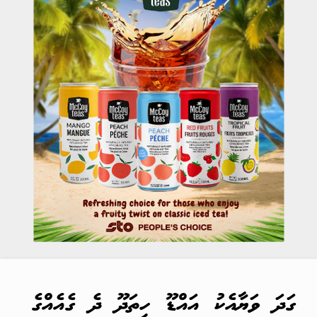
ގަދަ ވަޔާއެކު އައްޑޫ ހިތަދޫ ދެ ގެއެއްގެ