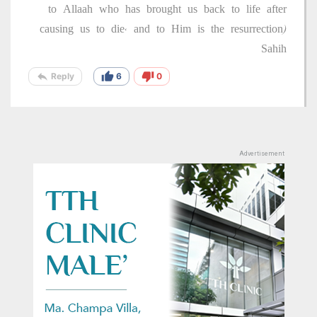
to Allaah who has brought us back to life after
causing us to die, and to Him is the resurrection)
Sahih
reply
thumb_up
thumb_down
Reply
6
0