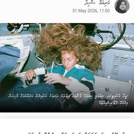
މަރިޔަމް ޝާހިދާ
31 May 2026, 11:00
'ޒީރޯ ގްރެވިޓީ'ގައި ނިދުމަކީ ނިދުމުގެ ފެންވަރު އިތުރަށް ރަނގަޅު ކުރެވިދާނެ ކަމެއްކަމަށް މާހިރުން
ވިދާޅުވޭ--ފޮޓޯ/އިންޑިއާޓުޑޭ