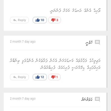
ތޯރިގް އެންމެ ރަނގަޅު ކަމަށް ފެންނަނީ
reply
thumb_up
thumb_down
Reply
10
3
comment
ހެވެނީ
2 month 7 day ago
މަޖިލީހުގެ މަގާމުތައް ކަނޑައަޅަން އެހެން ފަރާތަކުން އެންގުމަކީ ތިންބާރު
ވަކިވެފައިވާ ޑިމޮކްރަސީ ފުރިހަމަވެ، ފުރިބާރުވުން.
reply
thumb_up
thumb_down
Reply
12
1
comment
ގަވަރުނަރު
2 month 7 day ago