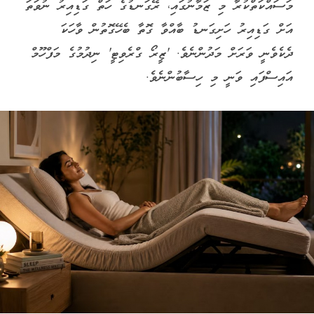
މަސައްކަތްކުރާ މި ޒަމާނުގައި، ރޭގަނޑުގެ ހަތް ގަޑިއިރު ނުވަތަ
އަށް ގަޑިއިރު ހަށިގަނޑު ބާއްވާ ގޮތާ ބެހޭގޮތުން ވާހަކަ
ދެކެވެނީ ވަރަށް މަދުންނެވެ. 'ޒީރޯ ގްރެވިޓީ' ނިދުމުގެ މަފްހޫމް
އައިސްފައި ވަނީ މި ހިސާބުންނެވެ.