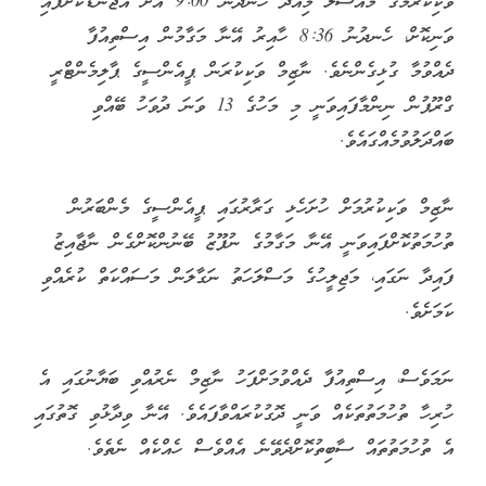
ވަކިކުރުމުގެ މައްސަލަ މިއަދު ހެނދުނު 9:00 އަށް އެޖެންޑާކޮށްފައި
ވަނިކޮށް، ހެނދުނު 8:36 ހާއިރު އޭނާ މަގާމުން އިސްތިއުފާ
ދެއްވުމާ ގުޅިގެންނެވެ. ނާޒިމް ވަކިކުރަން ޕީއެންސީގެ ޕާލިމެންޓްރީ
ގްރޫޕުން ނިންމާފައިވަނީ މި މަހުގެ 13 ވަނަ ދުވަހު ބޭއްވި
ބައްދަލުވުމެއްގައެވެ.
ނާޒިމް ވަކިކުރުމަށް ހުށަހެޅި ގަރާރުގައި ޕީއެންސީގެ މެންބަރުން
ތުހުމަތުކޮށްފައިވަނީ އޭނާ މަގާމުގެ ނުފޫޒު ބޭނުންކޮށްގެން ނާޖާއިޒު
ފައިދާ ނަގައި، މަޖިލީހުގެ މަސްލަހަތު ނަގާލަން މަސައްކަތް ކުރެއްވި
ކަމަށެވެ.
ނަމަވެސް، އިސްތިއުފާ ދެއްވުމަށްފަހު ނާޒިމް ނެރުއްވި ބަޔާނުގައި އެ
ހުރިހާ ތުހުމަތުތަކެއް ވަނީ ދޮގުކުރައްވާފައެވެ. އޭނާ ވިދާޅުވި ގޮތުގައި
އެ ތުހުމަތުތައް ސާބިތުކޮށްދެވޭނެ އެއްވެސް ހެއްކެއް ނެތެވެ.