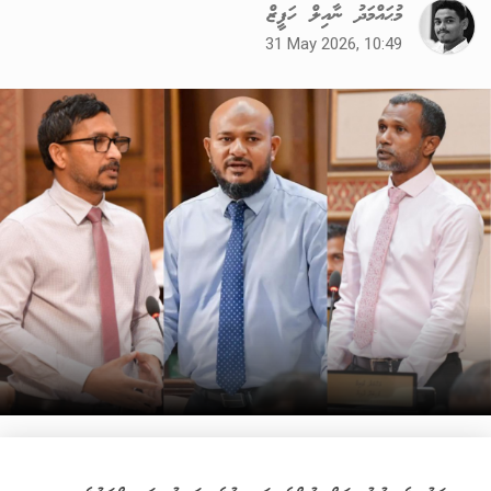
މުޙައްމަދު ނާއިލް ހަފީޒް
31 May 2026, 10:49