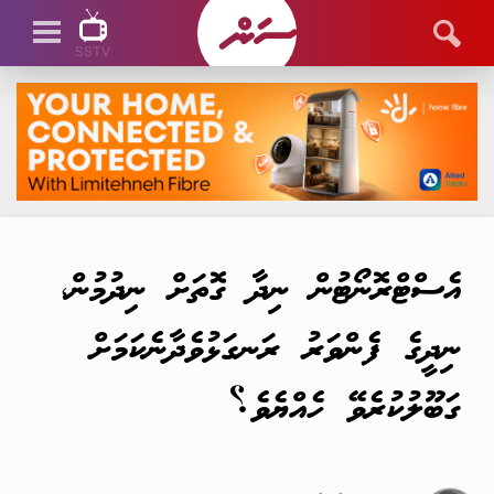
SSTV
SSTV LIVE
އެސްޓްރޮނޯޓުން ނިދާ ގޮތަށް ނިދުމުން،
ނިދީގެ ފެންވަރު ރަނގަޅުވެދާނެކަމަށް
ގަބޫލުކުރެވޭ ހެއްޔެވެ؟