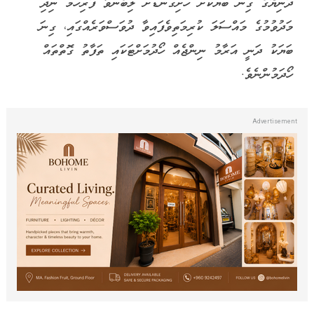
ދުނިޔޭގެ ގިނަ ބަޔަކަށް ހަށިގަނޑަށް ލިބެންވާ ފުރިހަމަ ނިދި
މަދުވުމުގެ މައްސަލަ ކުރިމަތިވެފައިވާ ދުވަސްވަރެއްގައި، ގިނަ
ބަޔަކު ދަނީ އަރާމު ނިންޖެއް ހޯދުމަށްޓަކައި ތަފާތު ގޮތްތައް
ހޯދަމުންނެވެ.