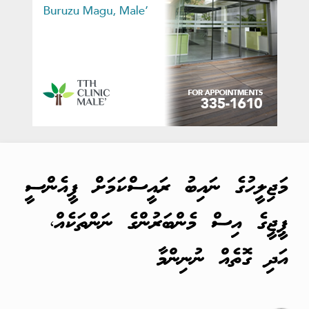
މަޖިލީހުގެ ނައިބު ރައީސްކަމަށް ޕީއެންސީ
ޕީޖީގެ އިސް މެންބަރުންގެ ނަންތަކެއް،
އަދި ގޮތެއް ނުނިންމާ