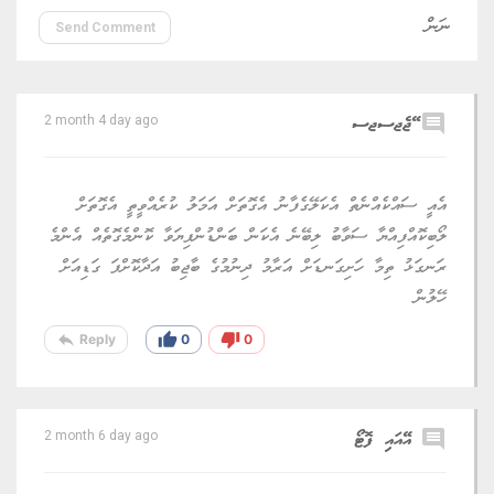
Send Comment
comment
ޭޖެޖސޖސ
2 month 4 day ago
އެއީ ސައްކެއްނެތް އެކަލޭގެފާނު އެގޮތަށް އަމަލު ކުރެއްވީތީ އެގޮތަށް
ލޯބިކޮއްފިއްޔާ ސަވާބު ލިބޭނެ އެކަން ބަންޑުންފިޔަވާ ކޮންމެގޮތެއް އެންމެ
ރަނގަޅު ތިމާ ހަށިގަނޑަށް އަރާމު ދިނުމުގެ ބާޖިބު އަދާކޮށްފަ ގަޑިއަށް
ހޭލުން
reply
thumb_up
thumb_down
Reply
0
0
comment
އޭއައި ފޮޓޯ
2 month 6 day ago