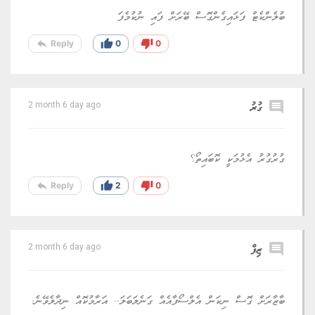
ބުލެންކެޓް ފަޅައިގެންގޮސް ބޭރަށް ފައި ނުކުމެފަ
reply
thumb_up
thumb_down
Reply
0
0
comment
ގުރު
2 month 6 day ago
ގުރުގުރު އެޅުމަކީ ކޮބައިތޯ؟
reply
thumb_up
thumb_down
Reply
2
0
comment
ޒިފް
2 month 6 day ago
ބާޒާރަށް ގޮސް ނިކަން އެލްސޯފާއެއް ގަނެލަބަލަ.. އަރާމުކޮއް ނިދާލެވޭނެ.