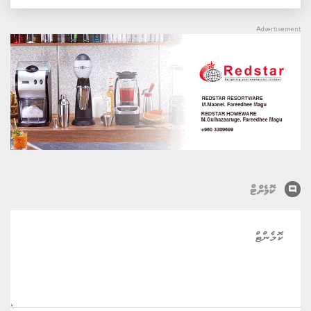
comment
ކޮމެންޓް