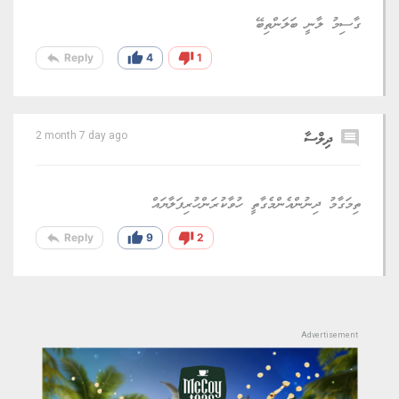
ގާސިމު ލާނީ ބަލަންތިބޭ
reply
thumb_up
thumb_down
Reply
4
1
comment
ދިލްސާ
2 month 7 day ago
ތިމަގާމު ދިނުންއެންމެގާތީ ހުވާކުރަންހުރިފަލާޔައް
reply
thumb_up
thumb_down
Reply
9
2