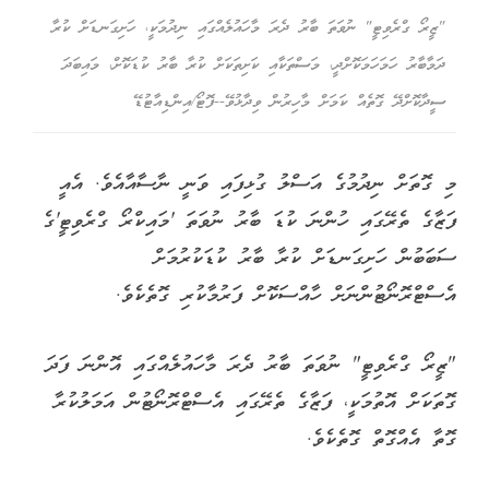
"ޒީރޯ ގްރެވިޓީ" ނުވަތަ ބާރު ދެރަ މާހައުލެއްގައި ނިދުމަކީ، ހަށިގަނޑަށް ކުރާ
ދަމާބާރު ހަމަހަމަކޮށްދީ، މަސްތަކާއި ކަށިތަކަށް ކުރާ ބާރު ކުޑަކޮށް، މައިބަދަ
ސީދާކޮށްދޭ ގޮތެއް ކަމަށް މާހިރުން ވިދާޅުވޭ--ފޮޓޯ/އިންޑިއާޓުޑޭ
މި ގޮތަށް ނިދުމުގެ އަސްލު ގުޅިފައި ވަނީ ނާސާއާއެވެ. އެއީ
ފަޒާގެ ތެރޭގައި ހުންނަ ކުޑަ ބާރު ނުވަތަ 'މައިކްރޯ ގްރެވިޓީ'ގެ
ސަބަބުން ހަށިގަނޑަށް ކުރާ ބާރު ކުޑަކުރުމަށް
އެސްޓްރޮނޯޓުންނަށް ހާއްސަކޮށް ފަރުމާކުރި ގޮތެކެވެ.
"ޒީރޯ ގްރެވިޓީ" ނުވަތަ ބާރު ދެރަ މާހައުލެއްގައި އޮންނަ ފަދަ
ގޮތަކަށް އޮތުމަކީ، ފަޒާގެ ތެރޭގައި އެސްޓްރޮނޯޓުން އަމަލުކުރާ
ގޮތާ އެއްގޮތް ގޮތެކެވެ.