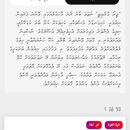
"ޒީރޯ ގްރެވިޓީ" ނުވަތަ ބާރު ދެރަ މާހައުލެއްގައި އޮންނަ ފަދައިން
ނިދުމަކީ، ހަށިގަނޑުގެ މަސްތަކާއި ކަށިތަކަށް ކުރާ ބާރު ކުޑަކޮށްދީ،
ނިދީގެ ފެންވަރު މަތިކުރުމަށް އެހީތެރިވެދޭ އުސޫލެކެވެ. ނާސާއިން
ތައާރަފުކުރި މި ގޮތަށް އޮންނައިރު ބޮލާއި ކަކޫ ހުންނަންވާނީ ހިތުގެ
ލެވެލްއަށްވުރެ މައްޗަށް އުފުލިފައެވެ. މި މަގާމުގައި ނިދުމުން ބުރަކަށީގެ
ރިހުމާއި، ނޭވާލުމުގެ މައްސަލަތަކުގެ އިތުރުން ލޭ ދައުރުވުމަށް ހެޔޮ
ބަދަލުތަކެއް އާދެއެވެ. ނަމަވެސް މުޅި ރޭ އެއްގޮތަކަށް އޮތުމަކީ
އުނދަގޫ ކަމަކަށް ވުމާއެކު، ސިއްހީ މާހިރުން ލަފާދެއްވަނީ ކޮންމެ
މީހަކަށްވެސް އެންމެ އަރާމުވާ ގޮތަކަށް ނިދުމަށެވެ.
ގުޅޭ ޓެގު
ލައިފްސްޓައިލް
ލުއި ޚަބަރު