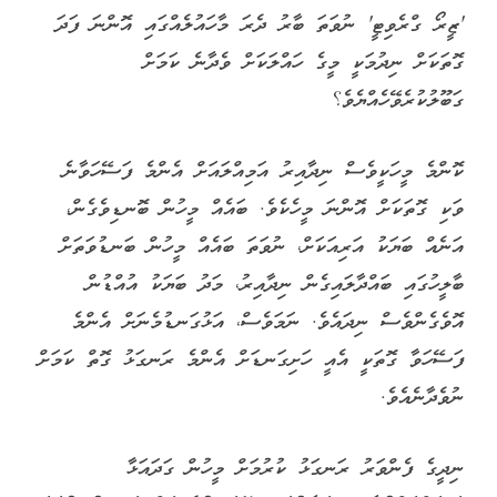
'ޒީރޯ ގްރެވިޓީ' ނުވަތަ ބާރު ދެރަ މާހައުލެއްގައި އޮންނަ ފަދަ
ގޮތަކަށް ނިދުމަކީ މީގެ ހައްލަކަށް ވެދާނެ ކަމަށް
ގަބޫލުކުރެވޭހެއްޔެވެ؟
ކޮންމެ މީހަކީވެސް ނިދާއިރު އަމިއްލައަށް އެންމެ ފަސޭހަވާނެ
ވަކި ގޮތަކަށް އޮންނަ މީހެކެވެ. ބައެއް މީހުން ބޮނޑިވެގެން،
އަނެއް ބަޔަކު އަރިއަކަށް، ނުވަތަ ބައެއް މީހުން ބަނޑުވަތަށް
ބާލީހުގައި ބައްދާލައިގެން ނިދާއިރު، މަދު ބަޔަކު އުއްޑުން
އޮވެގެންވެސް ނިދައެވެ. ނަމަވެސް، އަޅުގަނޑުމެނަށް އެންމެ
ފަސޭހަވާ ގޮތަކީ އެއީ ހަށިގަނޑަށް އެންމެ ރަނގަޅު ގޮތް ކަމަށް
ނުވެދާނެއެވެ.
ނިދީގެ ފެންވަރު ރަނގަޅު ކުރުމަށް މީހުން ގަދައަޅާ