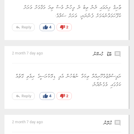
ޠާރިޤު ފިޔަވައި ދެން ތިބެ ދެ މީހުން ވެސް ތިޔަ މަޤާމަށް ވަރަށް
ކުފޫހަމަވާނެކަމަށް ފެންނަނީ. ވަރަށް ސަލާމް.
reply
thumb_up
thumb_down
Reply
4
2
comment
ބޮޑު ހުސޭނު
2 month 7 day ago
ރައީސުލްޖުމްހޫރިއްޔާ ތިކަމާ ނުބެހުން އެއީ ޑިމޮކްރަސީގެ ރިވެތި ގޮތެއް
ކަމުގައި ވެގެންދާނެ.
reply
thumb_up
thumb_down
Reply
4
2
comment
ޙުށޭނު
2 month 7 day ago