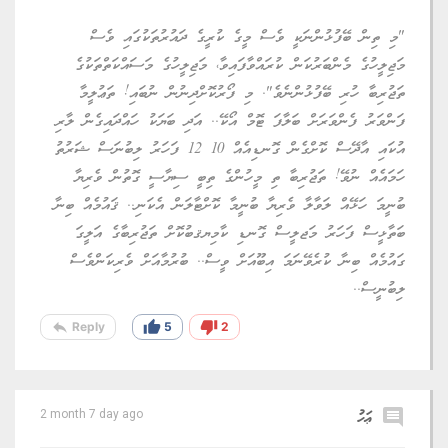
"މި ތިން ބޭފުޅުންނަކީ ވެސް މީގެ ކުރީގެ ދައުރުތަކުގައި ވެސް
މަޖިލީހުގެ މެންބަރުކަން ކުރައްވާފައިވާ، މަޖިލީހުގެ މަސައްކަތްތަކުގެ
ތަޖުރިބާ ހުރި ބޭފުޅުންނެވެ". މި ފޯރުކޮށްދިނުން ނުބައި! ތަޢުލީމާ
ފަންވަރު ފެންވަރަށް ބަލާފަ ޓޮމް އޯކޭ.. އަދި ބަޔަކު ހައްދައިގެން ލާރި
އުކައި އާދޭސް ކޮށްގެން ގޮނޑިއެއް 10 12 ފަހަރު ލިބުނަސް ޝަރުތު
ހަމައެއް ނުވޭ! ތަޖުރިބާ ތި މީހުންގެ ތިބީ ސިޔާސީ ގޮތުން ވެރިޔާ
ބުނީމަ ހަޅޭއް ލަވާލާ ވެރިޔާ ބުނީމާ ކޮށްޓާލަން އެކަނި.. ޤައުމެއް ބިނާ
ބަތާޅީސް ފަހަރު މަޖލީސް ގޮނޑި ކާމިޔޤބުކޮށް ތަޖުރިބާގެ އަލީގަ
ގައުމެއް ބިނާ ކުރެވޭނަމަ އިބޫއަށް ވީސް.. ބުރުމާއަށް ވެރިކަންވެސް
ލިބުނީސް..
reply
thumb_up
thumb_down
Reply
5
2
comment
ޢަހު
2 month 7 day ago