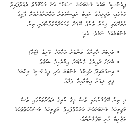
ޕީއެންސީގެ ބައެއް މެންބަރުން "ސަން" އަށް މައުލޫމާތު ދެއްވާފައިވާ
ގޮތުގައި، މަޖިލީހުގެ ނައިބު ރައީސްކަމަށް އައްޔަންކުރުމަށް ޕާޓީގެ
އެތެރޭގައި މިހާރު އެންމެ ބޮޑަށް ވާހަކަދެކެވެމުންދަނީ ތިން
މެންބަރެއްގެ ނަމެވެ. އެއީ:
މަހިބަދޫ ދާއިރާގެ މެންބަރު އަހްމަދު ޠާރިގު (ޓޮމް)
ބާރަށު ދާއިރާގެ މެންބަރު އިބްރާހިމް ޝުޖާއު
އިނގުރައިދޫ ދާއިރާގެ މެންބަރު އަދި ޕީއެންސީގެ މިހާރުގެ
ޕީޖީ ލީޑަރު އިބްރާހިމް ފަލާޙު
މި ތިން ބޭފުޅުންނަކީ ވެސް މީގެ ކުރީގެ ދައުރުތަކުގައި ވެސް
މަޖިލީހުގެ މެންބަރުކަން ކުރައްވާފައިވާ، މަޖިލީހުގެ މަސައްކަތްތަކުގެ
ތަޖުރިބާ ހުރި ބޭފުޅުންނެވެ.