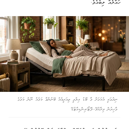
ހައްލެއް ލިބެއެވެ.
ނިދުމަކީ އެކަމަށް މާ ބޮޑު އިލްމީ ތިއަރީއެއް ބޭނުންވާ ކަމެއް ނޫން ކަމުގެ
މާހިރުން ވިދާޅުވޭ--ފޮޓޯ/އިންޑިއާޓުޑޭ