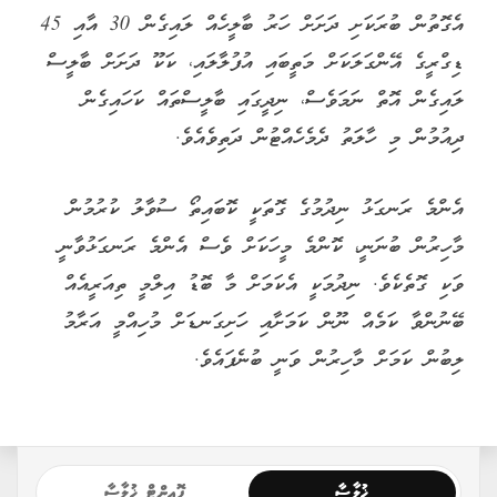
އެގޮތުން ބުރަކަށި ދަށަށް ހަރު ބާލީހެއް ލައިގެން 30 އާއި 45
ޑިގްރީގެ އޭންގަލަކަށް މަތީބައި އުފުލާލައި، ކަކޫ ދަށަށް ބާލީސް
ލައިގެން އޮތް ނަމަވެސް، ނިދީގައި ބާލީސްތައް ކަހައިގެން
ދިއުމުން މި ހާލަތު ދެމެހެއްޓުން ދަތިވެއެވެ.
އެންމެ ރަނގަޅު ނިދުމުގެ ގޮތަކީ ކޮބައިތޯ ސުވާލު ކުރުމުން
މާހިރުން ބުނަނީ، ކޮންމެ މީހަކަށް ވެސް އެންމެ ރަނގަޅުވާނީ
ވަކި ގޮތެކެވެ. ނިދުމަކީ އެކަމަށް މާ ބޮޑު އިލްމީ ތިއަރީއެއް
ބޭނުންވާ ކަމެއް ނޫން ކަމަށާއި ހަށިގަނޑަށް މުހިއްމީ އަރާމު
ލިބުން ކަމަށް މާހިރުން ވަނީ ބުނެފައެވެ.
ޚުލާސާ
ޕޮއިންޓް ޚުލާސާ