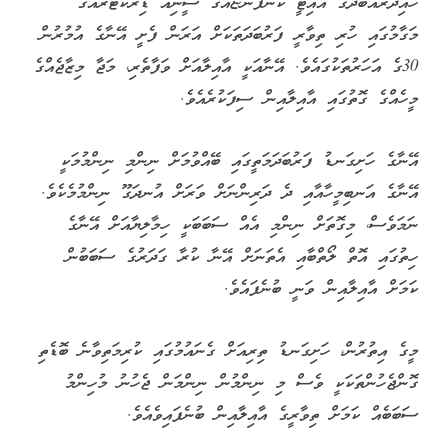
ހައިދަރުއާބާދުގެ އައިޓީ ކުންފުންޏެއްގެ ސީނިއާ ޑިރެކްޓަރެއްގެ
މަގާމުގައި ހުރި ތިވާރީ ފަރުބަދަތަކަށް އަރަން ފެށީ އޭނާގެ އުމުރުން
30ގެ އަހަރުތަކުގައެވެ. އޭނާއަކީ އާއިލާއަށް ވަފާތެރި، މަޖާ މިޒާޖެއްގެ
މީހެއްގެ ގޮތުގައި އާއިލާއިން ސިފަކުރެއެވެ.
އޭނާގެ ހަށިގަނޑު ފަރުބަދަމަތީގައި ބޭއްވުމަށް ނިންމި ނިންމުމަކީ
އޭނާގެ އަނބިމީހާއާއި ދެ ދަރިންނަށް ވަރަށް އުނދަގޫ ނިންމުމެކެވެ.
ނަމަވެސް، މިގޮތަށް ނިންމި އެއް ސަބަބަކީ ހިމާލިޔާއަށް އޭނާގެ
ހިތުގައި އޮތް ލޯތްބާއި އެތަނަށް އޭނާ ކުރާ ގަދަރުގެ ސަބަބުން
ކަމަށް އާއިލާއިން ވަނީ ބުނެފައެވެ.
މީގެ އިތުރުން، ހަށިގަނޑު ތިރިއަށް ގެނައުމުގައި ކުރިމަތިވާނެ ބޮޑެތި
ގޮންޖެހުންތަކަކީ ވެސް މި ނިންމުން ނިންމަން ޖެހުނު މުހިންމު
ސަބަބެއް ކަމަށް ތިވާރީގެ އާއިލާއިން ބުނެފައިވެއެވެ.