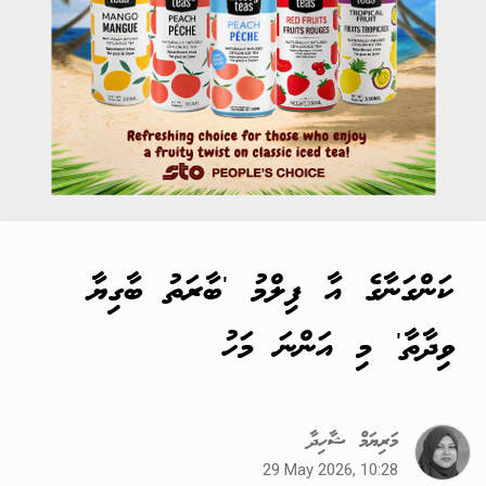
ކަންގަނާގެ އާ ފިލްމު 'ބާރަތު ބާގިޔާ
ވިދާތާ' މި އަންނަ މަހު
މަރިޔަމް ޝާހިދާ
29 May 2026, 10:28