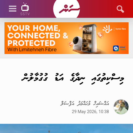
SSTV
SSTV LIVE
މިސްކިތުގައި ނިދާގެ އަޑު ގުގުމާލުން
އައްޝައިޚް މުޙައްމަދު އަފްޟަލް
29 May 2026, 10:38