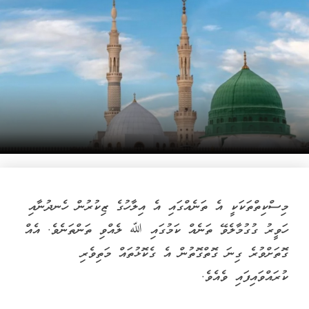
މިސްކިތްތަކަކީ އެ ތަނެއްގައި އެ އިލާހުގެ ޒިކުރުން ހެނދުނާއި
ހަވީރު ގުގުމާލެވޭ ތަނެއް ކަމުގައި ﷲ ލެއްވި ތަންތަނެވެ. އެއް
ގޮތަށްވުރެ ގިނަ ގޮތްގޮތުން އެ ގެކޮޅުތައް މަތިވެރި
ކުރައްވައިފައި ވެއެވެ.