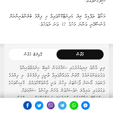
ސިފަކޮށްފައެވެ.
މަނޯޖް ތަޕާޑިއާ ލިޔެ، ޑައިރެޓްކޮށްފައިވާ މި ފިލްމު ބެލުންތެރިންނަށް
ގެނެސްދޭނީ އަންނަ މަހުގެ 12 ވަނަ ދުވަހެވެ.
ޚުލާސާ
ޕޮއިންޓް ޚުލާސާ
މިއީ އާންމު ދިރިއުޅުމުގައި ސަމާލުކަން ނުލިބޭ ޚިދުމަތްތެރިންގެ
އަގުވަޒަންކުރުމުގެ ގޮތުން އުފައްދާފައިވާ ތާރީޚީ ފިލްމެކެވެ. މި ފިލްމުގެ
ފުރަތަމަ މޯޝަން ޕޯސްޓަރު މިހާރު ވަނީ އާންމުކޮށްފައެވެ. ކާރިސާތަކުގެ
ވަގުތުގައި އަމިއްލަ ނަފުސަށްވުރެ އެހެން މީހުންގެ ސަލާމަތަށް
އިސްކަންދޭ ފަރާތްތަކުގެ ހިތްވަރުގަދަ މަސައްކަތްތައް މި ފިލްމުން
ދައްކުވައިދޭނެކަން ކަންގަނާ ވަނީ ފާހަގަކޮށްފައެވެ. މަނޯޖް ތަޕާޑިއާ