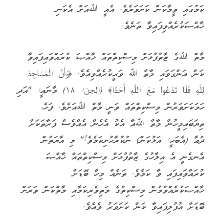
ކަމުގައި ވީމާކަން ކަށަވަރެވެ. އެއީ ﷲއަށް އެކަނި
ޚާއްޞަކުރެއްވިފައިވާ ތަނެވެ.
މާތް ﷲގެ ޒާތުފުޅަށް މިސްކިތްތައް ޚާއްޞަ ކުރައްވައިފައިވާ
ކަން އަންގަވައި މާތް ﷲ ވަޙީކުރެއްވިއެވެ. ﴿وَأَنَّ الْمَسَاجِدَ
لِلَّهِ فَلَا تَدْعُوا مَعَ اللَّهِ أَحَدًا‎﴾ (الجن: ١٨) މާނައީ: "އަދި
ހަމަކަށަވަރުން މިސްކިތްތައް ވަނީ މާތް ﷲއަށެވެ. ފަހެ،
ތިޔަބައިމީހުން މާތް ﷲއާ އެކު އެހެން އެއްވެސް ފަރާތަކަށް
ދުޢާ (އެބަހީ: އަޅުކަން) ނުކުރާހުށިކަމެވެ!" މި އާޔަތުން
އެނގެނީ އެ އިލާހުގެ ޒާތުފުޅަށް މިސްކިތްތައް ޚާއްޞަ
ކުރައްވައިފައި ވާ ކަމެވެ. ތަނެއް މިހާ ބޮޑަށް
ޚާއްޞަކުރެއްވުމުން މިސްކިތުގެ މަތިވެރިކަމާއި މާތްކަން ވަރަށް
ބޮޑަށް އުފުލިފައިވާ ކަން ކަށަވަރު ވެއެވެ.