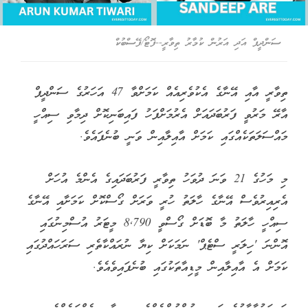
ސަންދީޕް އަދި އަރުން ކުމާރު ތިވާރީ--ފޮޓޯ/ފޭސްބުކް
ތިވާރީ އާއި އޭނާގެ އެކުވެރިއެއް ކަމަށްވާ 47 އަހަރުގެ ސަންދީޕް
އާރޭ މަރުވީ ފަރުބަދައަށް އެރުމަށްފަހު ފައިބަނިކޮށް ދިމާވި ސިއްހީ
މައްސަލަތަކެއްގައި ކަމަށް އާއިލާއިން ވަނީ ބުނެފައެވެ.
މި މަހުގެ 21 ވަނަ ދުވަހު ތިވާރީ ފަރުބަދައިގެ އެންމެ އުހަށް
އެރިއިރުވެސް އޭނާގެ ހާލަތު ހުރީ ވަރަށް ގޯސްކޮށް ކަމަށާއި އޭނާގެ
ސިއްހީ ހާލަތު މާ ބޮޑަށް ގޯސްވީ 8,790 މީޓަރު އުސްމިނުގައި
އޮންނަ 'ހިލަރީ ސްޓެޕް' ނަމަކަށް ކިޔާ ނުރައްކާތެރި ސަރަހައްދުގައި
ކަމަށް އެ އާއިލާއިން މީޑިއާތަކުގައި ބުނެފައިވެއެވެ.