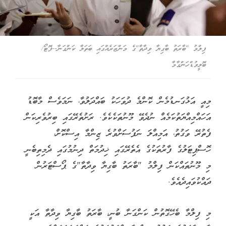
ފިލްމު "ބާރަތު ބާގިޔާ ވިދާތާ"ގެ މަންޒަރެއްގައި ބަތަލާ ކަންގަނާ--ފޮޓޯ/
ބޮލީވުޑްހަންގާމާ
މިއީ އަޅުގަނޑުމެން ކޮންމެ ދުވަހަކު ބައްދަލުވާ، ނަމަވެސް މާބޮޑު
އަހައްމިއްޔަތުކަމެއް ނުދެވޭ މޫނުތަކެކެވެ. ރަށުތެރޭގައި ބިރުވެރިކަން
ފެތުރޭ ވަގުތު، އަމިއްލަ ނަފުސަށްވުރެ ޒިންމާ އިސްކޮށް،
ހޮސްޕިޓަލުގެ ފާރުތަކުގެ އެތެރޭގައި ޚިދުމަތް ދިނުމުގައި ދެމިތިބެނީ
މި މޫނުތައްކަން ފިލްމު "ބާރަތު ބާގިޔާ ވިދާތާ"ގެ ޕޯސްޓަރުން
ދައްކުވައިދެއެވެ.
މި ފިލްމާ ބެހޭގޮތުން ކަންގަނާ ބުނީ، ބާރަތު ބާގިޔާ ވިދާތާ އަކީ