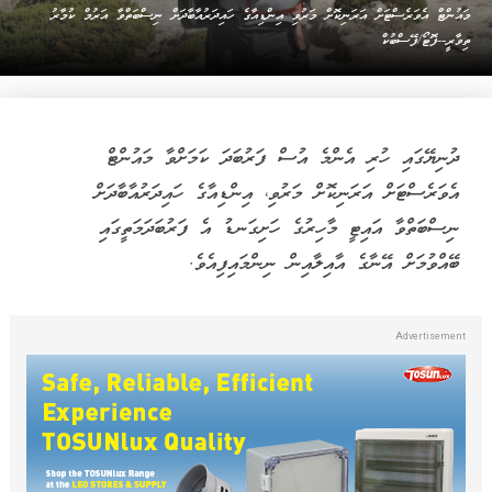
މައުންޓް އެވަރެސްޓަށް އަރަނިކޮށް މަރުވި އިންޑިއާގެ ހައިދަރުއާބާދަށް ނިސްބަތްވާ އަރުމް ކުމާރު
ތިވާރީ--ފޮޓޯ/ފޭސްބުކް
ދުނިޔޭގައި ހުރި އެންމެ އުސް ފަރުބަދަ ކަމަށްވާ މައުންޓް
އެވަރެސްޓަށް އަރަނިކޮށް މަރުވި، އިންޑިއާގެ ހައިދަރުއާބާދަށް
ނިސްބަތްވާ އައިޓީ މާހިރުގެ ހަށިގަނޑު އެ ފަރުބަދަމަތީގައި
ބޭއްވުމަށް އޭނާގެ އާއިލާއިން ނިންމައިފިއެވެ.