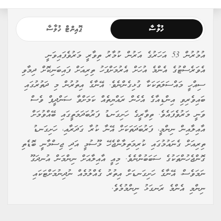
ޚުލާސާ
ޕޮއިންޓް ޚުލާސާ
އުމުރުން 53 އަހަރުގެ އަރުން ކުމާރު ތިވާރީ މަރުވެފައިވަނީ
އެވަރެސްޓުގެ އެންމެ އުހަށް އެރުމަށްފަހު ތިރިއަށް ފައިބަނިކޮށް ދިމާވި
ސިއްހީ މައްސަލަތަކަކާ ގުޅިގެންނެވެ. އޭނާގެ އިތުރުން މި ދަތުރުގައި
ބައިވެރިވި އިންޑިއާގެ އެހެން ރައްޔިތެއް ކަމަށްވާ ސަންދީޕް ވެސް
ވަނީ މަރުވެފައެވެ. ތިވާރީގެ ހަށިގަނޑު ފަރުބަދަމަތީގައި ބޭއްވުމަށް
އާއިލާއިން ނިންމީ، ފަރުބަދަތަކަށް އޭނާ ކުރާ ގަދަރާއި، ހަށިގަނޑު
ތިރިއަށް ގެނައުމުގައި ކުރިމަތިލާންޖެހޭ މޫސުމީ އަދި ޖިސްމާނީ ބޮޑެތި
ގޮންޖެހުންތަކުގެ ސަބަބުންނެވެ. މިއީ އާއިލާއަށް ނިންމަން އުނދަގޫ
ނަމަވެސް، އޭނާގެ ހަށިގަނޑަށް އިތުރު ގެއްލުމެއް ނުދިނުމަށްޓަކައި
ނިންމި އެންމެ ރަނގަޅު ނިންމުމެވެ.