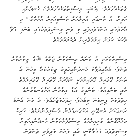
ގެތަކެއްގައެވެ. (އެބަހީ: މިސްކިތްތަކެއްގައެވެ.) ހެނދުނާއި
ހަވީރު، އެ ތާނގައި އެއިލާހަށް ތަސްބީޙަކިޔާ އުޅެތެވެ." މި
އާޔަތުގައި އަންގަވައިފައި މި ވަނީ މިސްކިތްތަކުގައި ބަންގި ގޮވާ
ވާހަކަ ކަމަށް އިލްމުވެރިން ދެކެލައްވައެވެ.
މިސްކިތްތަކަކީ އެ ތަނަށް މީސްތަކުން ޖަމާވެ ﷲގެ ޒިކުރުކުރާ
ތަނެވެ. ރެއާއިދުވާލު ހެނދުނާއިހަވީރު ޒިކުރުކުރާ މީހުން އެ
ތަނަށް ގޮވައިލާ ގޮވައިލުމަކީ ނަމާދަށް ގޮވައިލާ ގޮވައިލުމެވެ.
އެއީ ބަންގިއެވެ. ބަންގީގެ އަޑު އިވުމުން އަޅުގަނޑުމެންގެ
ހިތްތަކަށް ފިނިކަން ލިބެއެވެ. ހިތްހަމަޖެހެއެވެ. އެ ކަން އެންމެ
ރަނގަޅަށް އެނގޭނީ އަޅުގަނޑުމެން މުސްލިމުންނަށެވެ. ހުރިހާ
މަޚުލޫޤުންގެ ވެރިއިލާހުގެ އިސްމުފުޅުތަކުން ހެނދުނާއިހަވީރު
މިސްކިތްތައް ގުގުމާލާނީ، އެއީ ވަރަށް މަތިވެރި ތަންތަން