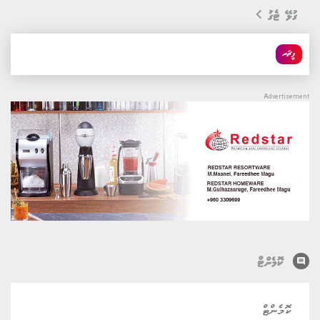
ގުޅޭ ޓެގު
ފީޗަރ
comment
ކޮމެންޓް