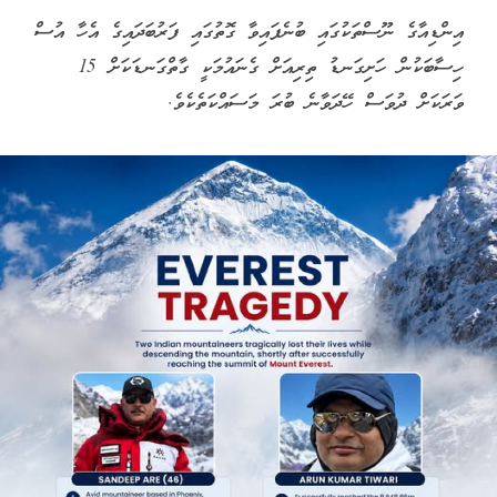
އިންޑިއާގެ ނޫސްތަކުގައި ބުނެފައިވާ ގޮތުގައި ފަރުބަދައިގެ އެހާ އުސް
ހިސާބަކުން ހަށިގަނޑު ތިރިއަށް ގެނައުމަކީ ގާތްގަނޑަކަށް 15
ވަރަކަށް ދުވަސް ހޭދަވާނެ ބުރަ މަސައްކަތެކެވެ.