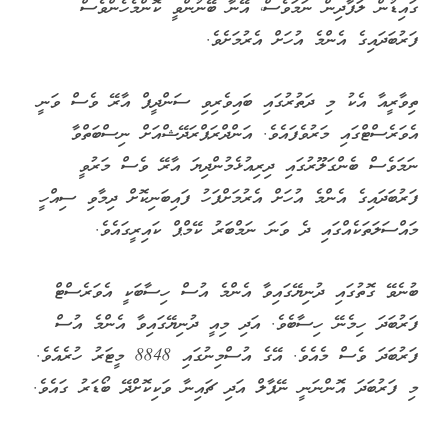
ގައިޑުން ލަފާދިން ނަމަވެސް، އޭނާ ބޭނުންވީ ކޮންމެހެންވެސް
ފަރުބަދައިގެ އެންމެ އުހަށް އެރުމަށެވެ.
ތިވާރީއާ އެކު މި ދަތުރުގައި ބައިވެރިވި ސަންދީޕް އާރޭ ވެސް ވަނީ
އެވަރެސްޓްގައި މަރުވެފައެވެ. އަންދްރަޕްރަދޭޝްއަށް ނިސްބަތްވާ
ނަމަވެސް ބެންގަލޫރުގައި ދިރިއުޅެމުންދިޔަ އާރޭ ވެސް މަރުވީ
ފަރުބަދައިގެ އެންމެ އުހަށް އެރުމަށްފަހު ފައިބަނިކޮށް ދިމާވި ސިއްހީ
މައްސަލަތަކެއްގައި ދެ ވަނަ ނަމްބަރު ކޭމްޕް ކައިރީގައެވެ.
ބުނެވޭ ގޮތުގައި ދުނިޔޭގައިވާ އެންމެ އުސް ހިސާބަކީ އެވަރެސްޓް
ފަރުބަދަ ހިމެނޭ ހިސާބެވެ. އަދި މިއީ ދުނިޔޭގައިވާ އެންމެ އުސް
ފަރުބަދަ ވެސް މެއެވެ. އޭގެ އުސްމިނުގައި 8848 މީޓަރު ހުރެއެވެ.
މި ފަރުބަދަ އޮންނަނީ ނޭޕާލް އަދި ޗައިނާ ވަކިކޮށްދޭ ބޯޑަރު ގައެވެ.