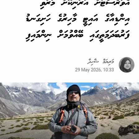
އެވަރެސްޓަށް އަރަނިކޮށް މަރުވި
އިންޑިއާގެ އައިޓީ މާހިރުގެ ހަށިގަނޑު
ފަރުބަދަމަތީގައި ބޭއްވުމަށް ނިންމައިފި
މަރިޔަމް ޝާހިދާ
29 May 2026, 10:33