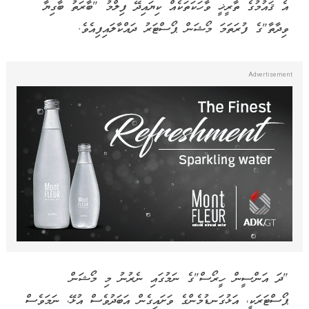
އެ ޤައުމުގެ ތާރީޚީ ވާހަކަތަކެއް ކިޔައިދޭ ފިލްމު "ބާރަތު ބާގިޔާ
ވިދާތާ"ގެ ފުރަތަމަ މޯޝަން ޕޯސްޓަރު ދައްކާލައިފިއެވެ.
"ދަ އަންސީން ހީރޯސް"ގެ ނަމުގައި ނެރުނު މި މޯޝަން
ޕޯސްޓަރަކީ، އަޅުގަނޑުމެންގެ ވަށައިގެން އަބަދުވެސް އުޅޭ، ނަމަވެސް