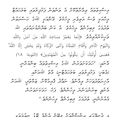
މިސްކިތްތައް ޢިމާރާތްކޮށް އެ ތަންތަން ފަޅުފިލުވައި ބަލަހައްޓާ
މީހާއަކީ ވެސް މަތިވެރި މީހެކެވެ. އޭނާއަކީ ﷲގެ ޙަޟްރަތުން
ތެދުމަގު ލިބިގެންވާ މީހެކެވެ. އެ ކަން ބަޔާންކުރައްވައި ﷲ
ވަޙީކުރެއްވިއެވެ. ﴿إِنَّمَا يَعْمُرُ مَسَاجِدَ اللَّهِ مَنْ آمَنَ بِاللَّهِ
وَالْيَوْمِ الْآخِرِ وَأَقَامَ الصَّلَاةَ وَآتَى الزَّكَاةَ وَلَمْ يَخْشَ إِلَّا اللَّهَ ۖ
فَعَسَىٰ أُولَٰئِكَ أَن يَكُونُوا مِنَ الْمُهْتَدِينَ﴾‎ (التوبة: ١٨‏)
މާނައީ: "ހަމަކަށަވަރުން، ﷲގެ މިސްކިތްތައް ބިނާކުރާނީ
(އެބަހީ: ފަޅުފިލުވައި ބަލަހައްޓާނީ) މާތް ﷲއަށާއި
އާޚިރަތްދުވަހަށް އީމާންވެ، ނަމާދު ޤާއިމުކޮށް، ޒަކާތްދީ، ﷲއަށް
މެނުވީ ބިރުނުގަންނަ މީހުންނެވެ. ފަހެ، ހަމަކަށަވަރުން،
އެއުރެންނީ، ތެދުމަގު ލިބިގެންވާ މީހުންނެވެ."
މި ދުނިޔޭގައި އިންސާނާއަށް ލިބޭނެ އެންމެ ބޮޑު ނިޢުމަތަކީ