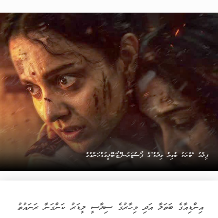
ފިލްމު "ބާރަތު ބާގިޔާ ވިދާތާ"ގެ ޕޯސްޓަރު--ފޮޓޯ/ބޮލީވުޑްހަންގާމާ
އިންޑިއާގެ ބަތަލާ އަދި މިހާރުގެ ސިޔާސީ ލީޑަރު ކަންގަނާ ރަނައުތު