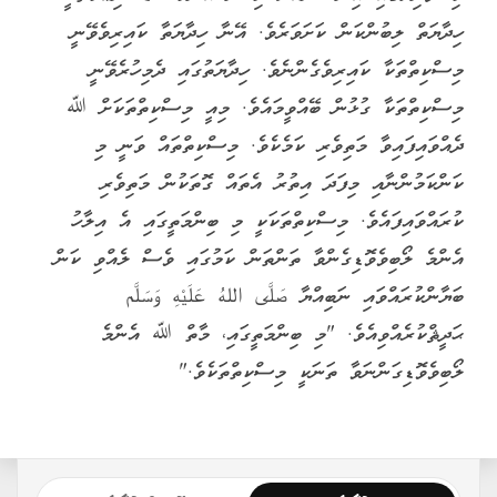
ހިދާޔަތް ލިބުންކަން ކަށަވަރެވެ. އޭނާ ހިދާޔަތާ ކައިރިވެވޭނީ
މިސްކިތްތަކާ ކައިރިވެގެންނެވެ. ހިދާޔަތުގައި ދެމިހުރެވޭނީ
މިސްކިތްތަކާ ގުޅުން ބޭއްވީމައެވެ. މިއީ މިސްކިތްތަކަށް ﷲ
ދެއްވައިފައިވާ މަތިވެރި ކަމެކެވެ. މިސްކިތްތައް ވަނީ މި
ކަންކަމުންނާއި މިފަދަ އިތުރު އެތައް ގޮތަކުން މަތިވެރި
ކުރައްވައިފައެވެ. މިސްކިތްތަކަކީ މި ބިންމަތީގައި އެ އިލާހު
އެންމެ ލޯބިވެވޮޑިގެންވާ ތަންތަން ކަމުގައި ވެސް ލެއްވި ކަން
ބަޔާންކުރައްވައި ނަބިއްޔާ صَلَّى اللهُ عَلَيْهِ وَسَلَّم
ޙަދީޘްކުރެއްވިއެވެ. "މި ބިންމަތީގައި، މާތް ﷲ އެންމެ
ލޯބިވެވޮޑިގަންނަވާ ތަނަކީ މިސްކިތްތަކެވެ."