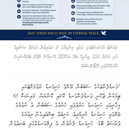
މައުންޓް އެވަރެސްޓްގައި މަރުވި އިންޑިއާގެ ދެ ރައްޔިތުން ކަމަށްވާ ސަންދީޕް
އަދި އަރުން ކުމާރު ތިވާރީއާ ބެހޭ މައުލޫމާތު އޭޝިއާނާ ނޭޕާލް ޓްރެކްސްއިން
އާއްމުކޮށްފައި--ފޮޓޯ/ފޭސްބުކް
"ގަނޑުފެންތަކުގެ ސަބަބުން، އޭނާގެ ހަށިގަނޑު ނެގުމަށްޓަކައި
ޓީމަކުން ޖެހޭނީ ގަނޑުފެންގަނޑު ކޮށައި ކޮންނަން. މައިނަސް 63
ޑިގްރީގައި ހަށިގަނޑު ހަރުވެފައި ހުރުމުގެ ސަބަބުން، އެ ނެގުމުގެ
ތެރޭގައި ހަށިގަނޑު ކުދިކުދިވެ، ކަށިތައް ބިންދައިގެން ދިއުމުގެ
ފުރުސަތު ބޮޑު. ހަށިގަނޑު ފެނުމުން، އެ ފިލާގަނޑެއްގައި ބަނދެގެން