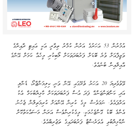
އުމުރުން 53 އަހަރުގެ އަރުން ކުމާރު ތިވާރީ އަކީ އައިޓީ ދާއިރާގެ
ވަޒީފާއަށް ވުރެ ބޮޑަށް ފަރުބަދަތަކަށް ލޯބިކުރި މީހެއް ކަމަށް އޭނާގެ
އާއިލާއިން ބުނެއެވެ.
ވޭތުވެދިޔަ 20 އަހަރު ތެރޭގައި އޭނާ ވަނީ ކިލިމަންޖާރޯ، ޑެނާލީ
އަދި ކަންޗަންޖަންގާ ފަދަ އުސް ފަރުބަދަތަކަށް ކާމިޔާބުކަމާ އެކު
އަރާފައެވެ. ނަމަވެސް، މީގެ ކުރިން އޭނާއަށް ކުރިމަތިލާން ޖެހުނު
އެންމެ ބޮޑު ގޮންޖެހުމަކީ، މީގެކުރިންވެސް އަރަން މަސައްކަތްކޮށް
ނާކާމިޔާބުވި އެވަރެސްޓް ފަރުބަދައިގެ ތަޖުރިބާއެވެ.