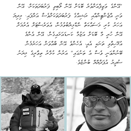
"އޭނާގެ ވަޒީފާއަށްވުރެ ބޮޑަށް އޭނާ ލޯބިވީ ފަރުބަދަތަކަށް. އޭނާ
ވަނީ އާޖެންޓީނާއާއި ރަޝިއާގެ ފަރުބަދަތަކަށްވެސް އަރާފައި. މިދިޔަ
އަހަރު ކުރި މަސައްކަތް ނާކާމިޔާބުވުމުން، އެވަރެސްޓަށް އެރުމަށް
އޭނާ ހުރީ މާ ބޮޑަށް އަޒުމް ކަނޑައަޅައިގެން. އޭނާ އެންމެ
އުޅޭހިތްވި ތަނަކީ އެއީ، އެހެންވެ އޭނާ ބާއްވަން އަހަރެމެން
ބޭނުންވަނީ ވެސް އެ ތަނުގައި" އަރުން ކުމާރު ތިވާރީގެ ޅިޔަނު
ސުދީރު އުޕަދްޔާޔާ ބުންޏެވެ.