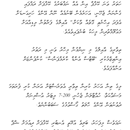
ހަތަރު ވަނަ ކޭމްޕް އިން އެއް ނަމްބަރުގެ ކޭމްޕަށް ދަމާފައި
ގެންނަން ޖެހޭނީ. އަހަރެމެން ބޭނުމެއް ނޫން އޭނާގެ ހަށިގަނޑަށް
އެފަދަ އިހާނެތި ގޮތެއް ވާކަށް،" އާއިލާގެ ފަރާތުން މީޑިއާއަށް
މައުލޫމާތުދިން މީހަކު ބުނެފައިވެއެވެ.
ތިވާރީގެ އާއިލާގެ މި ނިންމުން މިހާރު ވަނީ މި ދަތުރު
އިންތިޒާމުކުރި "ބޫޓްސް އެންޑް ކްރެމްޕަންސް" ކުންފުންޏަށް
އަންގާފައެވެ.
މީގެ ތިން އަހަރު ކުރިން ތިވާރީ އެވަރެސްޓަށް އަރަން ކުރި ފުރަތަމަ
މަސައްކަތް، ހުއްޓާލަން ޖެހުނީ 7,200 މީޓަރު އުސްމިނަށް
ދެވުނުތަނާ އޭނާގެ ހާލަތު ގޯސްވުމުގެ ސަބަބުންނެވެ.
ނަމަވެސް މިފަހަރު، ބަލިވެ އުޅޭތީ އެނބުރި ކޭމްޕަށް ދިއުމަށް ޝާޕާ