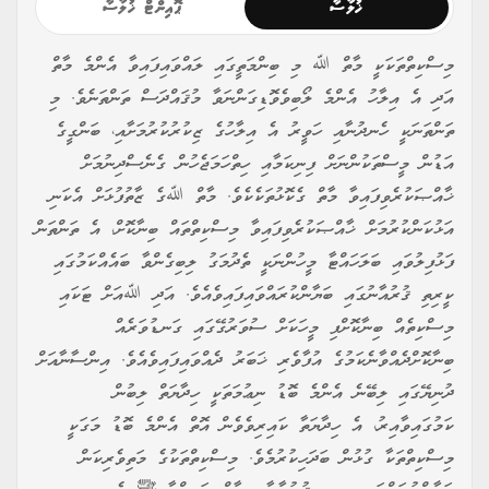
ޚުލާސާ
ޕޮއިންޓް ޚުލާސާ
މިސްކިތްތަކަކީ މާތް ﷲ މި ބިންމަތީގައި ލައްވައިފައިވާ އެންމެ މާތް
އަދި އެ އިލާހު އެންމެ ލޯބިވެވޮޑިގަންނަވާ މުޤައްދަސް ތަންތަނެވެ. މި
ތަންތަނަކީ ހެނދުނާއި ހަވީރު އެ އިލާހުގެ ޒިކުރުކުރުމަށާއި، ބަންގީގެ
އަޑުން މީސްތަކުންނަށް ފިނިކަމާއި ހިތްހަމަޖެހުން ގެނެސްދިނުމަށް
ޚާއްޞަކުރެވިފައިވާ މާތް ގެކޮޅުތަކެކެވެ. މާތް ﷲގެ ޒާތުފުޅަށް އެކަނި
އަޅުކަންކުރުމަށް ޚާއްޞަކުރެވިފައިވާ މިސްކިތްތައް ބިނާކޮށް، އެ ތަންތަން
ފަޅުފިލުވައި ބަލަހައްޓާ މީހުންނަކީ ތެދުމަގު ލިބިގެންވާ ބައެއްކަމުގައި
ކީރިތި ޤުރުއާނުގައި ބަޔާންކުރައްވައިފައިވެއެވެ. އަދި ﷲއަށް ޓަކައި
މިސްކިތެއް ބިނާކޮށްފި މީހަކަށް ސުވަރުގޭގައި ގަނޑުވަރެއް
ބިނާކޮށްދެއްވާނެކަމުގެ އުފާވެރި ޚަބަރު ދެއްވައިފައިވެއެވެ. އިންސާނާއަށް
ދުނިޔޭގައި ލިބޭނެ އެންމެ ބޮޑު ނިޢުމަތަކީ ހިދާޔަތް ލިބުން
ކަމުގައިވާއިރު، އެ ހިދާޔަތާ ކައިރިވެވެން އޮތް އެންމެ ބޮޑު މަގަކީ
މިސްކިތްތަކާ ގުޅުން ބަދަހިކުރުމެވެ. މިސްކިތްތަކުގެ މަތިވެރިކަން