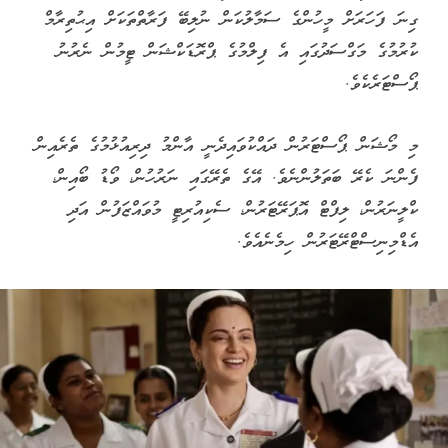
ގިނަ ފަހަރަށް މީހުންގެ ސަމާލުކަން ނުލިބޭ ފަރާތްތަކަށް އިޙުތިރާމް
ކުރުމުގެ މަގްސަދުގައި އެ ފިލްމުގެ ޕްރޮޑަކްޝަން ޓީމުން ނެރުނު
ޕޯސްޓަރެކެވެ.
މި މޯޝަން ޕޯސްޓަރުން ދައްކުވައިދެނީ އާންމު ދިރިއުޅުމުގެ ތެރެއިން
ފެންނަ ކެރޭ ބަތަލުންނެވެ. އޭގެ ތެރޭގައި ނަރުހުން، ވޯޑު ބޯއިން،
ކްލީނަރުން، ލިފްޓް އޮޕަރޭޓަރުން، ސެކިއުރިޓީ މުވައްޒަފުން އަދި
އެޑްމިނިސްޓްރޭޓަރުން ހިމެނެއެވެ.