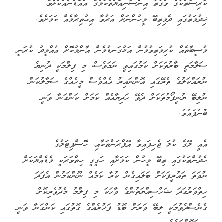
ކާރިސާތަކުގެ ވަގުތު އިންސާނިއްޔަތުކަމުގެ އައްޑަނައަކަށްވެ،
ޚިދުމަތުގައި ދެމިތިބޭ މީހުންނަށް އަރުވާ އިޙުތިރާމެއް ކަމަށެވެ.
މުސީބާތެއް ކުރިމަތިވުމުން އަޅުގަނޑުމެން އާންމުކޮށް އުއްމީދު ކުރަނީ
ސަލާމަތީ ބާރުތަކަށް ކަމުގައިވީ ނަމަވެސް، މި ފިލްމަކީ ދުނިޔެ
ނުރައްކަލުގެ ތެރޭގައި އޮންނައިރު އެއްވެސް މީހެއްގެ ސަމާލުކަން
ނުލިބޭ ޔުނީފޯމުތަކަށް ދެވޭ ހަދިޔާއެއް ކަމަށް ކަންގަނާ ވަނީ
ބުނެފައެވެ.
އެއީ ލޭގެ ކުލަ ޖެހިފައިވާ އޭޕްރަންތަކާއި، ހޮސްޕިޓަލުގެ
ހެދުންތަކުގައި ތިބޭ މީހުން ކަމަށާއި ހަގީގީ ހިތްވަރަކީ މެޑެއްޔަކަށް
ނުވަތަ ތައުރީފަކަށް ބަލައިގެން ކުރާ ކަމެއް ނޫންކަމުން އެފަދަ
ހިތްވަރުގަދަ ޝަހްސިއްޔަތުންގެ ވާހަކަ މި ފިލްމު މެދުވެރިކޮށް
ގެނެސްދެވުމަކީ ލިބޭ ވަރަށް ބޮޑު ފަޚުރެއްގެ ގޮތުގައި ކަންގަނާ ވަނީ