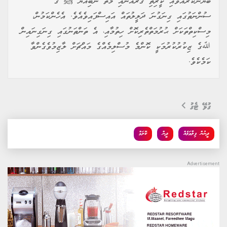
ބަޔާންކުރައްވައި ކީރިތި ޤުރުއާނާއި މާތް ނަބިއްޔާ ﷺ ގެ
ސުންނަތުގައި ގިނަގުނަ ދަލީލުތައް އައިސްފައިވެއެވެ. އެހެންކަމުން،
މިސްކިތްތަކަށް ޙުރުމަތްތެރިކޮށް ހިތުމާއި، އެ ތަންތަނުގައި ގިނަގިނައިން
ﷲގެ ޒިކުރުކުރުމަކީ ކޮންމެ މުސްލިމެއްގެ މައްޗަށް ލާޒިމުވެގެންވާ
ކަމެކެވެ.
ގުޅޭ ޓެގު
ދީނުން ފިލާވަޅެއް
ދީން
ކޮލަމް