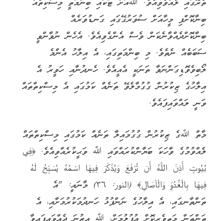
ތެރޭގައި ލެއްވެވިއެވެ. ﷲއަށް ޓަކައި ބިންމަތީ މިސްކިތެއް
ބިނާކޮށްފި މީހާއަށް ސުވަރުގޭގައި ގަނޑުވަރެއް
ބިނާކޮށްދެއްވާނެކަން ވެސް އެންގެވިއެވެ. އެހެން ނުވާންވީ
ސަބަބެއް ނެތެވެ. މި ބިންމަތިގައި، އެ އިލާހު އެންމެ
ލޯބިވެވޮޑިގަންނަވާ ތަނަކީ އެއީއެވެ. ހެނދުނާއި ހަވީރު އެ
އިލާހުގެ ޒިކުރުން ގުގުމާލެވޭ ތަނެއް ކަމުގައި އެ މިސްކިތްތައް
ވަނީ ލައްވައިފައެވެ.
މާތް ﷲގެ ޒިކުރުން ގުގުމައިލާ ތަނެއް ކަމުގައި މިސްކިތްތައް
ލެއްވުމުގެ ވާހަކަ ބަޔާންކުރައްވައި ﷲ ވަޙީކުރެއްވިއެވެ. ﴿فِي
بُيُوتٍ أَذِنَ اللَّهُ أَن تُرْفَعَ وَيُذْكَرَ فِيهَا اسْمُهُ يُسَبِّحُ لَهُ
فِيهَا بِالْغُدُوِّ وَالْآصَالِ﴾‏ (النور: ٣٦) މާނައީ: "އެ
ތަންތާނގައި، އެ އިލާހުގެ ނަންފުޅު ހަނދުމަކުރުމަށާއި، އެ
ތަންތަން މަތިވެރިކޮށް އުފުލުމަށް، ﷲ އިޒުނަ ދެއްވައިފައިވާ