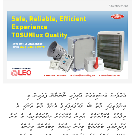
އެއްވެސް މުސްލިމަކަށް އޮޅިފައި ނޯންނާނޭ ފަދައިން މި
ބިންމަތީގައި މާތް ﷲ ލައްވައިފައިވާ އެންމެ މާތް ތަނަކީ އެ
އިލާހުގެ ގެކޮޅުތަކެވެ. އެއިން ގެކޮޅަކަށް ޚިދުމަތްތެރިވެ، އެ ތަން
ފަޅުފިލުވައި ބަލަހައްޓާ މީހުން ހިދާޔަތު ލިބެގެންވާ މީހުންގެ