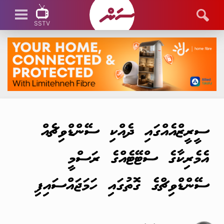
SSTV
SSTV LIVE
ސީރީޒްއެއްގައި ދެއްކި ސޭންޑްވިޗެއް
އެމެރިކާގެ ސްޓޭޓެއްގެ ރަސްމީ
ސޭންޑްވިޗްގެ ގޮތުގައި ހަމަޖައްސައިފި