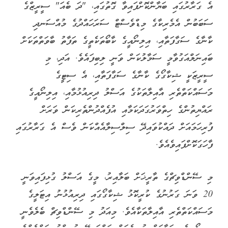
އެ ގަރާރުގައި ބަޔާންކޮށްފައިވާ ގޮތުގައި، "ދަ ބެއަ" ސީރީޒްގެ
ސަބަބުން އެމެރިކާގެ މިޑްވެސްޓް ސަރަހައްދުގެ މުއްސަނދި
ކާނާގެ ސަގާފަތާއި، އިލިނޯއީގެ ކާބޯތަކެތީގެ ތަފާތު ބާވަތްތަކަށް
ބައިނަލްއަގުވާމީ ސަމާލުކަން ވަނީ ލިބިފައެވެ. އަދި، މި
ސީރީޒަކީ ޝިކާގޯގެ ކާނާގެ ސަގާފަތާއި، އެ ސިޓީގެ
މަސައްކަތްތެރި އާއިލާތަކުގެ އަސްލު ދިރިއުޅުމާއި، އިލިނޯއީގެ
ރައްޔިތުންގެ ހިތްވަރުގަދަކަމާއި އުފެއްދުންތެރިކަން ވަރަށް
ފުރިހަމައަށް ދައްކުވައިދޭ ސިލްސިލާއެއްކަން ވެސް އެ ގަރާރުގައި
ފާހަގަކޮށްފައިވެއެވެ.
މި ސޭންޑްވިޗްގެ ތާރީޚަށް ބަލާއިރު، މީގެ އަސްލު ގުޅިފައިވަނީ
20 ވަނަ ގަރުނުގެ ކުރީކޮޅު ޝިކާގޯގައި ދިރިއުޅުނު އިޓަލީގެ
މަސައްކަތްތެރި އާއިލާތަކާއެވެ. މިއަދު މި ސޭންޑްވިޗް ބެލެވެނީ