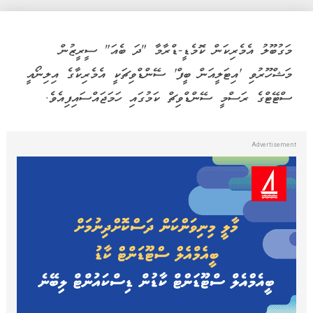
މަގުބޫލު އެމެރިކަން ކޮމެޑީ-ޑްރާމާ "ދަ ބެއަ" ސީރީޒުން
މަޝްހޫރުވި 'އިޓަލީއަން ބީފް' ސޭންޑްވިޗަކީ އެމެރިކާގެ އިލިނޯއީ
ސްޓޭޓްގެ ރަސްމީ ސޭންޑްވިޗް ކަމުގައި ހަމަޖައްސައިފިއެވެ.