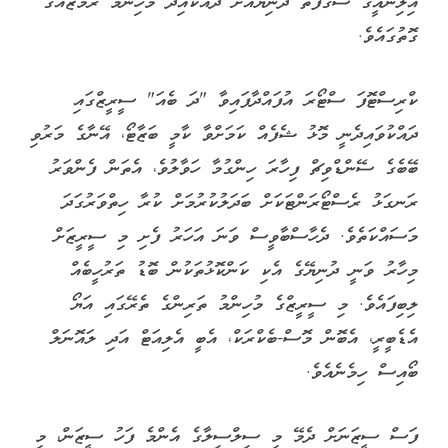
އިލިނޯއީގެ ސަގާފަތް ދުނިޔެއަށް ދައްކައިދޭ މުހިންމު ރަމްޒެއްގެ
ގޮތުގައެވެ.
ކްރިސްޓޮފަ ސްޓޯރަ އުފައްދާފައިވާ "ދަ ބެއަ" ސީރީޒްގައި
ދައްކުވައިދެނީ މޮޅު ޝެފެއް ކަމަށްވާ ކާމީ ބަޒާޓޯ، އޭނާގެ މަރުވި
ބޭބެގެ ސޭންޑްވިޗް ފިހާރަ ހިންގުމާ ހަވާލުވެ، އެތަން ފެންވަރު
ރަނގަޅު ރެސްޓޯރަންޓަކަށް ބަދަލުކުރުމަށް ކުރާ ހިތްވަރުގަދަ
މަސައްކަތެވެ. ދެހާސްބާވީސް ވަނަ އަހަރު ފެށި މި ސީރީޒަށް
މިހާރު ވަނީ ދުނިޔޭގެ އެކި ކަންކޮޅުތަކުން ބޮޑު ތަރުހީބެއް
ލިބިފައެވެ. މި ސީރީޒްގެ މުހިންމު ތަރިންގެ ތެރޭގައި އަޔޯ
އެޑެބީރީ، އެބޮން މޮސް-ބެކްރަކް، އެބީ އެލިއަޓް އަދި ލައޮނަލް
ބޯއިސް ހިމެނެއެވެ.
ފަސް ސީޒަނަށް ދެމޭ މި ސިލްސިލާގެ އެންމެ ފަހު ސީޒަން، މި