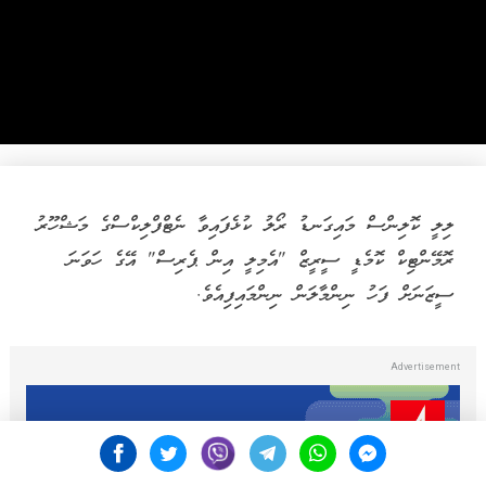
ލިލީ ކޮލިންސް މައިގަނޑު ރޯލު ކުޅެފައިވާ ނެޓްފްލިކްސްގެ މަޝްހޫރު
ރޮމޭންޓިކް ކޮމެޑީ ސީރީޒް "އެމިލީ އިން ޕެރިސް" އޭގެ ހަވަނަ
ސީޒަނަށް ފަހު ނިންމާލަން ނިންމައިފިއެވެ.