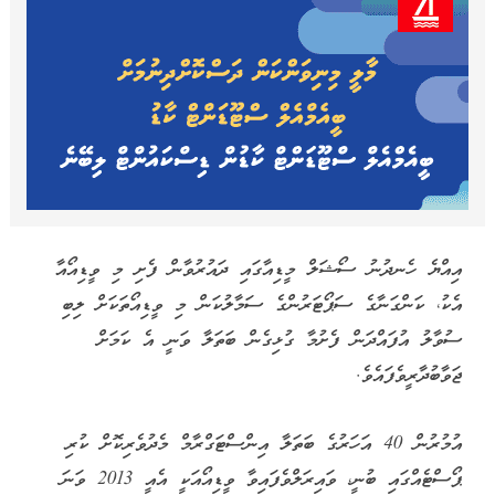
އިއްޔެ ހެނދުނު ސޯޝަލް މީޑިއާގައި ދައުރުވާން ފެށި މި ވީޑިއޯއާ
އެކު، ކަންގަނާގެ ސަޕޯޓަރުންގެ ސަމާލުކަން މި ވީޑިއޯތަކަށް ލިބި
ސުވާލު އުފައްދަން ފެށުމާ ގުޅިގެން ބަތަލާ ވަނީ އެ ކަމަށް
ޖަވާބުދާރީވެފައެވެ.
އުމުރުން 40 އަހަރުގެ ބަތަލާ އިންސްޓަގްރާމް މެދުވެރިކޮށް ކުރި
ޕޯސްޓެއްގައި ބުނީ، ވައިރަލްވެފައިވާ ވީޑިއޯއަކީ އެއީ 2013 ވަނަ