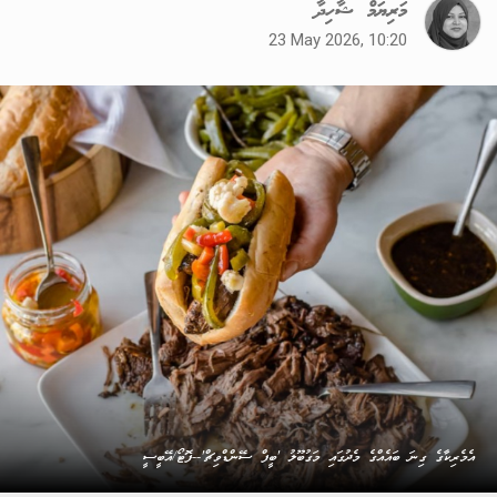
މަރިޔަމް ޝާހިދާ
23 May 2026, 10:20
އެމެރިކާގެ ގިނަ ބައެއްގެ މެދުގައި މަގުބޫލު 'ބީފް ސޭންޑްވިޗް'--ފޮޓޯ/އޭބީސީ