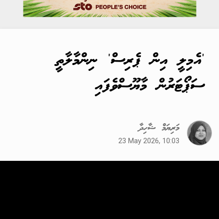
'އެމިލީ އިން ޕެރިސް' ނިންމާލާތީ
ސަޕޯޓަރުން މާޔޫސްވެފައި
މަރިޔަމް ޝާހިދާ
23 May 2026, 10:03