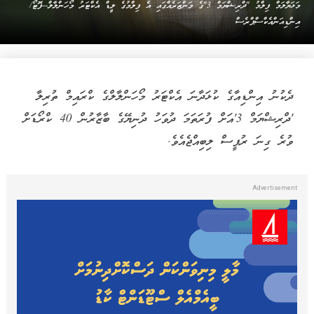
މަޅަޔާލަމް ފިލްމު "ދްރިޝްޔަމް 3"ގެ މަންޒަރެއްގައި އެ ފިލްމުގެ ލީޑް އެކްޓަރު މޯހަންލާލް--ފޮޓޯ/
އިންޑިއަންއެކްސްޕްރެސް
ދެކުނު އިންޑިއާގެ ކުޅަދާނަ އެކްޓަރު މޯހަންލާލްގެ ކްރައިމް ތުރިލާ
'ދްރިޝްޔަމް 3'އަށް ފުރަތަމަ ދުވަހު ދުނިޔޭގެ ބާޒާރުން 40 ކްރޯޑަށް
ވުރެ ގިނަ ރުޕީސް ލިބިއްޖެއެވެ.