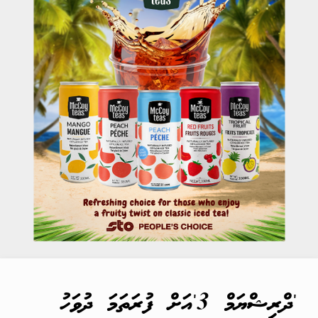
'ދްރިޝްޔަމް 3'އަށް ފުރަތަމަ ދުވަހު