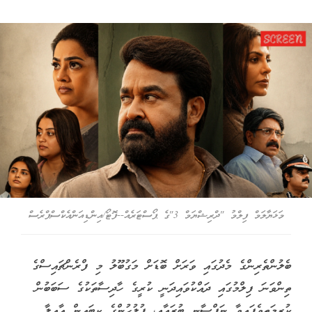
މަޅަޔާލަމް ފިލްމު "ދްރިޝްޔަމް 3"ގެ ޕޯސްޓަރެއް--ފޮޓޯ/އިންޑިއަންއެކްސްޕްރެސް
ބެލުންތެރިންގެ މެދުގައި ވަރަށް ބޮޑަށް މަގުބޫލު މި ފްރެންޗައިސްގެ
ތިންވަނަ ފިލްމުގައި ދައްކުވައިދަނީ ކުރީގެ ހާދިސާތަކުގެ ސަބަބުން
ކުރިމަތިވެފައިވާ ނަފްސާނީ ބުރައާއި، ފުލުހުންގެ ކިބައިން އާއިލާ