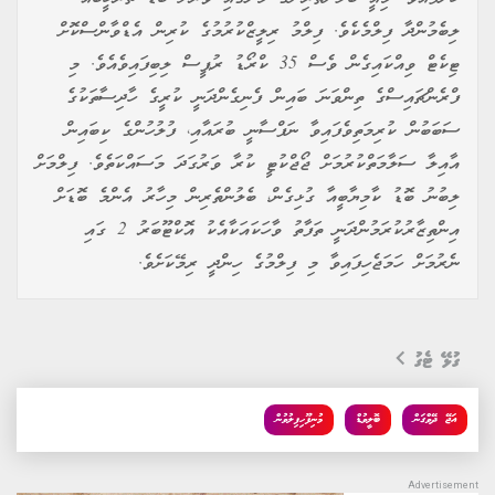
ލިބެމުންދާ ފިލްމެކެވެ. ފިލްމު ރިލީޒްކުރުމުގެ ކުރިން އެޑްވާންސްކޮށް
ޓިކެޓް ވިއްކައިގެން ވެސް 35 ކްރޯޑު ރުޕީސް ލިބިފައިވެއެވެ. މި
ފްރެންޗައިސްގެ ތިންވަނަ ބައިން ފެނިގެންދަނީ ކުރީގެ ހާދިސާތަކުގެ
ސަބަބުން ކުރިމަތިވެފައިވާ ނަފްސާނީ ބުރައާއި، ފުލުހުންގެ ކިބައިން
އާއިލާ ސަލާމަތްކުރުމަށް ޖޯޖްކުޓީ ކުރާ ވަރުގަދަ މަސައްކަތެވެ. ފިލްމަށް
ލިބުނު ބޮޑު ކާމިޔާބީއާ ގުޅިގެން، ބެލުންތެރިން މިހާރު އެންމެ ބޮޑަށް
އިންތިޒާރުކުރަމުންދަނީ ތަފާތު ވާހަކައަކާއެކު އޮކްޓޫބަރު 2 ގައި
ނެރުމަށް ހަމަޖެހިފައިވާ މި ފިލްމުގެ ހިންދީ ރިމޭކަށެވެ.
ގުޅޭ ޓެގު
އަޖޭ ދޭވްގަން
ބޮލީވުޑް
މުނިފޫހިފިލުވުން