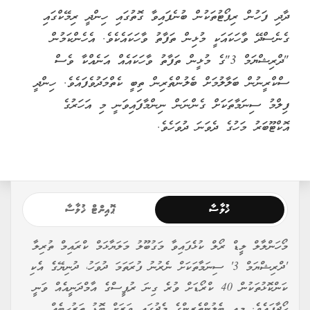
ދާދި ފަހުން ރިޕޯޓުތަކުން ބުނެފައިވާ ގޮތުގައި ހިންދީ ރިމޭކްގައި
ގެނެސްދޭ ވާހަކައަކީ މުޅިން ތަފާތު ވާހަކައެކެވެ. އެހެންކަމުން
"ދްރިޝްޔަމް 3"ގެ މުޅީން ތަފާތު ވާހަކައެއް އަނެއްކާ ވެސް
ސްކްރީނުން ބަލާލުމަށް ބެލުންތެރިން ތިބީ ކެތްމަދުވެފައެވެ. ހިންދީ
ފިލްމު ސިނަމާތަކަށް ގެންނަން ނިންމާފައިވަނީ މި އަހަރުގެ
އޮކްޓޫބަރު މަހުގެ ދެވަނަ ދުވަހެވެ.
ޚުލާސާ
ޕޮއިންޓް ޚުލާސާ
މޯހަންލާލް ލީޑް ރޯލް ކުޅެފައިވާ މަގުބޫލު މަލަޔާޅަމް ކްރައިމް ތުރިލާ
'ދްރިޝްޔަމް 3' ސިނަމާތަކަށް ނެރުނު ފުރަތަމަ ދުވަހު، ދުނިޔޭގެ އެކި
ކަންކޮޅުތަކުން 40 ކްރޯޑަށް ވުރެ ގިނަ ރުޕީސްގެ އާމްދަނީއެއް ވަނީ
ހޯދާފައެވެ. މިއީ ބެލުންތެރިންގެ މެދުގައި ވަރަށް ބޮޑު ތަރުހީބެއް