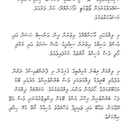
ސަލާމަތްކުރުމަށް ޖޯޖްކުޓީ (މޯހަންލާލް) ކުރާ ވަރުގަދަ
މަސައްކަތްތަކެވެ.
މި ފިލްމުގައި މޯހަންލާލްގެ އިތުރުން މީނާ، އަންސިބާ ހަސަން އަދި
އެސްތާ އަނިލްގެ އިތުރުން ސިއްދީގު، އާޝާ ޝަރަތު އަދި މުރާލީ
ގޯޕީ ވެސް މުހިންމު ރޯލުތައް ކުޅެފައިވެއެވެ.
މި ފިލްމަށް ލިބުނު ކާމިޔާބީއާ ގުޅިގެން މި ފްރެންޗައިސްގެ ދަށުން
އުފެއްދި ބޮލީވުޑް ފިލްމުތަކަކީ ވެސް ބެލުންތެރިންގެ މެދުގައި ބޮޑު
މަގުބޫލުކަމެއް ހޯދަމުން އަންނަ ފިލްމުތަކެކެވެ. މަޅަޔާލަމް ފިލްމަށް
ފަހު ބެލުންތެރިން މިހާރު އެންމެ ބޮޑަށް އިންތިޒާރުކުރަނީ ވެސް އަޖޭ
ދޭވްގަން، ތައްބޫ އަދި ޖައިދީޕް އަހްލަވާތު މުހިއްމު ރޯލް ކުޅޭ ހިންދީ
ރިމޭކަށެވެ.