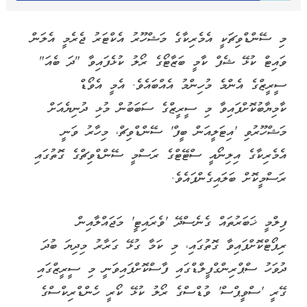
މި ސޭންޑްވިޗަކީ އެމެރިކާގެ މަޝްހޫރު އެކްޓަރު ޖެރެމީ އެލަން
ވައިޓް ކުޅޭ ޝެފް ކާމީ ބަޒާޓޯގެ ރޯލު ކުޅެފައިވާ "ދަ ބެއަ"
ސީރީޒްގެ އެންމެ މުހިންމު އެއްބައެވެ. އެމީ އެވޯޑް
ކާމިޔާބުކޮށްފައިވާ މި ސީރީޒްގެ ސަބަބުން މުޅި ދުނިޔެއަށް
މަޝްހޫރުވި 'އިޓަލީއަން ބީފް' ސޭންޑްވިޗް، މިހާރު ވަނީ
އެމެރިކާގެ އިލިނޯއީ ސްޓޭޓްގެ ރަސްމީ ސޭންޑްވިޗްގެ ގޮތުގައި
ރަސްމީކޮށް ބަލައިގެންފައެވެ.
ފިލްމީ ޚަބަރުތައް ގެނެސްދޭ 'ވެރައިޓީ' މަޖައްލާއިން
ރިޕޯޓްކޮށްފައިވާ ގޮތުގައި، މި ކަމާ ގުޅޭ ގަރާރު މިދިޔަ ބުދަ
ދުވަހު ސްޕްރިންގްފީލްޑްގައި ފާސްކޮށްފައިވަނީ މި ސީރީޒްގައި
ގޭރީ 'ސްވީޕްސް' ވުޑްސްގެ ރޯލު ކުޅޭ ކޯރީ ހެންޑްރިކްސްގެ