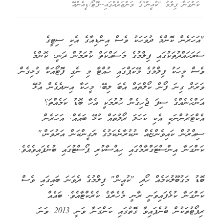
ކަންގަނާ ފިލްމު "ކުއީން"ގެ މަންޒަރެއްގައި--ފޮޓޯ/ޑީއެންއޭ
"އަހަރެން ކޮންމެ ދުވަހަކު ވެސް އިންޑިއާގެ އެކި ސިޓީގެ
ސަރަހައްދުތަކުގައި ފިލްމުގެ މަސައްކަތް ކުރަމުން ދަނީ. ކޮންމެ
ވެސް މީހަކު ފިލްމުގެ މޭކަޕްގައި ހުއްޓާ މި ނެގި ފޮޓޯއަކާ ގުޅިގެން
ވަރަށް ގިނަ ފޯން ކޯލްތައް އެބަ ލިބޭ. މީހަކާ އިނދެގެން އުޅޭ
އަންހެނެއްގެ ސިފަ ޖެހިގެން ހުރުމަކީ އެހާ ބޮޑު ކަމެއްތަ؟
އެކްޓަރުންނަކީ އެކި ކަހަލަ ރޯލުތައް ކުޅޭ ބައެއް. އަހަރެން
ސިއްރުން ކައިވެންޏެއް ނުކުރާނެކަމުގެ ޔަގީންކަން އަރުވަން،"
ކަންގަނާ އިންސްޓަގްރާމްގައި ހިއްސާކުރި ޕޯސްޓުގައި ބުނެފައިވެއެވެ.
ބޮޑު މަގުބޫލުކަމެއް ހޯދި "ކުއީން" ފިލްމުގެ ދެވަނަ ބައިގައި ވެސް
ކަންގަނާ ކުޅެފައިވަނީ ރާނީ މެހެރާގެ ކެރެކްޓާއެވެ. ބައެއް
ރިޕޯޓުތަކުން ބުނެފައިވާ ގޮތުގައި ކަންގަނާ ވަނީ 2013 ވަނަ