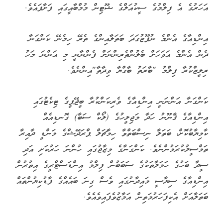
އަހަރުގެ އެ ފިލްމުގެ ސީކުއަލްގެ ޝޫޓިން މުމްބާއީގައި ފަށާފައެވެ.
އިންޑިއާގެ އެންމެ ނުފޫޒުގަދަ ބަތަލާއިންގެ ތެރޭ ހިމެނޭ ކަންގަނާ
ދެން އެންމެ އަވަހަށް ބެލުންތެރިންނަށް ފެންނާނީ މި އަންނަ މަހު
ރިލީޒްކުރާ ފިލްމު "ބާރަތު ބާގްޔާ ވިދާތާ"އިންނެވެ.
ކަންގަނާ އަންނަނީ އިންޑިއާގެ ވެރިކަންކުރާ ބީޖޭޕީގެ ޓިކެޓުގައި
އިންޑިއާގެ ޤާނޫނު ހަދާ މަޖިލީހުގެ (ލޯކް ސަބާ) ގޮނޑިއެއް
ކާމިޔާބުކޮށް، ބަތަލާ ނިސްބަތްވާ ހިމާޗަލް ޕްރަދޭޝްގެ މަންޑީ ދާއިރާ
ތަމްސީލުކުރަމުންނެވެ. ކަންގަނާގެ މިޒާޖުގައި ހުންނަ ހަރުކަށި އަދި
ސީދާ ބަހުގެ ހަމަލާތަކުގެ ސަބަބުން ފިލްމު އިންޑަސްޓްރީގެ އިތުރުން
އިންޑިއާގެ ސިޔާސީ މައިދާނުގައި ވެސް ގިނަ ބައެއްގެ ފާޑުކިޔުންތައް
ބަތަލާއަށް އެކިފަހަރުމަތިން އަމާޒުވެފައިވެއެވެ.