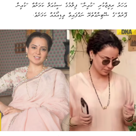
އަހަރު ރިލީޒްކުރި "ކުއީން" ފިލްމުގެ ސީކުއަލް ކަމަށްވާ "ކުއީން
ފޮރެވާ"ގެ ޝޫޓިންގްތެރޭ ނަގާފައިވާ ވީޑިއޯއެއް ކަމަށެވެ.