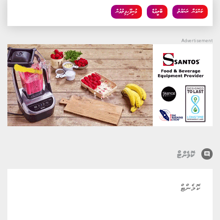
ކަންގަނާ ރަނައުތު
ބޮލީވުޑް
މުނިފޫހިފިލުވުން
comment
ކޮމެންޓް