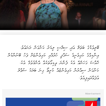
ބޮލީވުޑްގެ ބަތަލާ އަދި ސިޔާސީ ލީޑަރު ކަންގަނާ ރަނައުތު،
އިންޑިއާގެ ކައިވެނީގެ ސަގާފީ ހެދުމާއި ކައިވެންޏަށް ފަހު ބޭނުންކުރާ
ޚާއްސަ ގަހަނާއާ އެކު ފެންނަ ވީޑިއޯތަކެއް އާންމުވުމާ އެކު،
ކަންގަނާ ސިއްރުން ކައިވެންޏެއް ކުރީތޯ ގިނަ ބަޔަކު ސުވާލު
އުފައްދައިފިއެވެ.