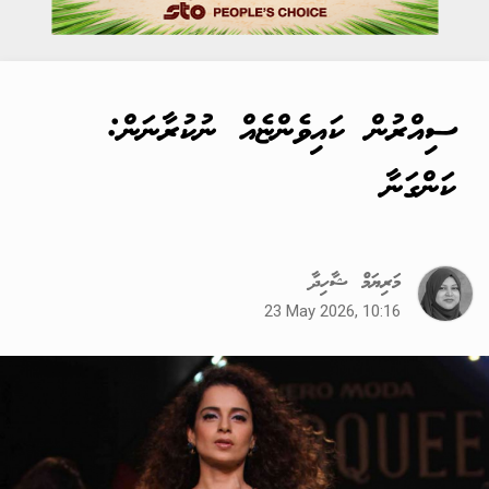
ސިއްރުން ކައިވެންޏެއް ނުކުރާނަން:
ކަންގަނާ
މަރިޔަމް ޝާހިދާ
23 May 2026, 10:16