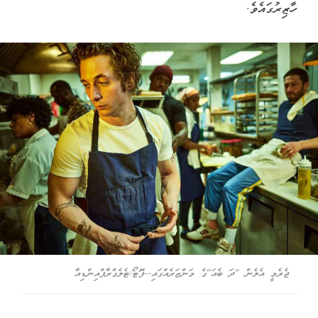
ހާޒިރުގައެވެ.
ޖެރެމީ އެލެން "ދަ ބެއަ"ގެ މަންޒަރެއްގައި--ފޮޓޯ/ޓެލެގްރާފްއިންޑިއާ