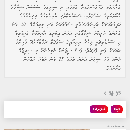
ގަރާރުގައި ފާހަގަކޮށްފައިވާ ގޮތުގައި، މި ސީރީޒްގެ ސަބަބުން ޝިކާގޯގެ
ކާބޯތަކެތީގެ ސަގާފަތާއި، މަސައްކަތްތެރި އާއިލާތަކުގެ ދިރިއުޅުމުގެ
ހަގީގަތްތަކަށް ބައިނަލްއަގުވާމީ ސަމާލުކަން ވަނީ ލިބިފައެވެ. 20 ވަނަ
ގަރުނުގެ ކުރީކޮޅު ޝިކާގޯގައި އުޅުނު އިޓަލީގެ އާއިލާތަކާ ގުޅިފައިވާ
މި ސޭންޑްވިޗަކީ މިހާރު އިލިނޯއީގެ ސަގާފަތް ރަމްޒުކޮށްދޭ މުހިންމު
ބަޔަކަށް ވަނީ ވެފައެވެ. ފަސް ސީޒަނަށް ދެމިގެންދާ މި ސީރީޒްގެ
އެންމެ ފަހު ސީޒަން އަންނަ މަހުގެ 25 ވަނަ ދުވަހު ދައްކަން
ފަށާނެއެވެ.
ގުޅޭ ޓެގު
ހޮލީވުޑް
މުނިފޫހިފިލުވުން