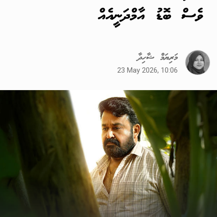
ވެސް ބޮޑު އާމްދަނީއެއް
މަރިޔަމް ޝާހިދާ
23 May 2026, 10:06