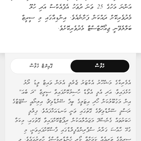
އަންނަ މަހުގެ 25 ވަނަ ދުވަހު އެފްއެކްސް އަދި ހުލޫ
މެދުވެރިކޮށް ދައްކަން ފަށާނެއެވެ. އިންޑިއާގައި މި ސީރީޒް
ބަލާލެވޭނީ ޖިއޯހޮޓްސްޓާ މެދުވެރިކޮށެވެ.
ޚުލާސާ
ޕޮއިންޓް ޚުލާސާ
އެމެރިކާގެ މަޝްހޫރު އެކްޓަރު ޖެރެމީ އެލަން ވައިޓް ލީޑު ރޯލު
ކުޅެފައިވާ، އަދި އެމީ އެވޯޑް ހާސިލުކޮށްފައިވާ ސީރީޒް "ދަ ބެއަ"
އިން މަގުބޫލުކަން ހޯދި އިޓަލީގެ ބީފް ސޭންޑްވިޗް، އިލިނޯއީ ސްޓޭޓްގެ
ރަސްމީ ސޭންޑްވިޗްގެ ގޮތުގައި ވަނީ ކަނޑައަޅާފައެވެ. ފިލްމީ
ޚަބަރުތައް ގެނެސްދޭ މަޖައްލާއަކުން ރިޕޯޓްކޮށްފައިވާ ގޮތުގައި، މިކަމާ
ގުޅޭ ހާއްސަ ގަރާރު ސްޕްރިންގްފީލްޑްގައި ފާސްކޮށްފައިވަނީ، މި
ސީރީޒްގެ ތަރިއެއް ކަމަށްވާ ކޯރީ ހެންޑްރިކްސްގެ ހާޒިރުގައެވެ. މި