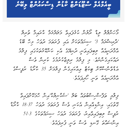
މޯހަންލާލް ލީޑް ރޯލުން ކުޅެފައިވާ މަލަޔާޅަމް ކްރައިމް ތުރިލާ
'ދްރިޝްޔަމް 3' ސިނަމާތަކަށް އައި ފުރަތަމަ ދުވަހު މިހާ ބޮޑު
އާމްދަނީއެއް ލިބިފައިވަނީ ދުނިޔޭގެ އެކި ކަންކޮޅުތަކުގައި ފިލްމު
ދައްކައިގެންނެވެ. މި ފިލްމު ރިލީޒްކުރުމުގެ ކުރިން ވެސް
އެޑްވާންސްކޮށް ޓިކެޓް ވިއްކައިގެން ފިލްމަށް 35 ކްރޯޑު ރުޕީސްގެ
އާމްދަނީއެއް ވަނީ ހޯދިފައެވެ.
ފިލްމީ ތަފާސްހިސާބުތައް ބަލާ 'ސެކްނިލްކް'އިން ހާމަކޮށްފައިވާ
ގޮތުގައި، އިންޑިއާއިން އެކަނި ވެސް ފުރަތަމަ ދުވަހު 18.37 ކްރޯޑް
ރުޕީސް ލިބިފައިވާއިރު، ފުރަތަމަ ދުވަހު ސިނަމާތަކުގެ 51.3
އިންސައްތަ ގޮނޑި ވެސް ވަނީ ފުރިފައެވެ.