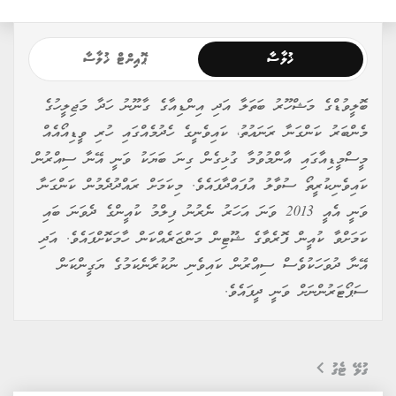
ޚުލާސާ
ޕޮއިންޓް ޚުލާސާ
ބޮލީވުޑްގެ މަޝްހޫރު ބަތަލާ އަދި އިންޑިއާގެ ގާނޫނު ހަދާ މަޖިލީހުގެ
މެންބަރު ކަންގަނާ ރަނައުތު، ކައިވެނީގެ ހެދުމެއްގައި ހުރި ވީޑިއޯއެއް
މީސްމީޑިއާގައި އާންމުވުމާ ގުޅިގެން ގިނަ ބަޔަކު ވަނީ އޭނާ ސިއްރުން
ކައިވެނިކުރީތޯ ސުވާލު އުފައްދާފައެވެ. މިކަމަށް ރައްދުދެމުން ކަންގަނާ
ވަނީ އެއީ 2013 ވަނަ އަހަރު ނެރުނު ފިލްމު ކުއީންގެ ދެވަނަ ބައި
ކަމަށްވާ ކުއީން ފޮރެވާގެ ޝޫޓިން މަންޒަރެއްކަން ހާމަކޮށްފައެވެ. އަދި
އޭނާ ދުވަހަކުވެސް ސިއްރުން ކައިވެނި ނުކުރާނެކަމުގެ ޔަގީންކަން
ސަޕޯޓަރުންނަށް ވަނީ ދީފައެވެ.
ގުޅޭ ޓެގު