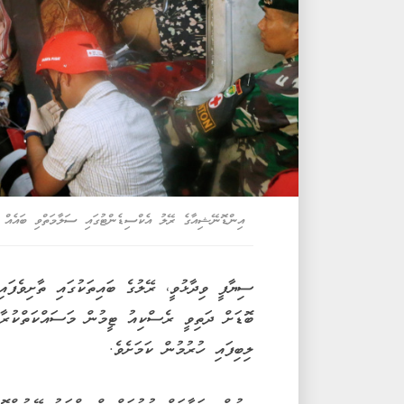
އިންޑޮނޭޝިއާގެ ރޭލު އެކްސިޑެންޓުގައި ސަލާމަތްވި ބައެއް މ
ސިޔާފީ ވިދާޅުވީ، ރޭލުގެ ބައިތަކުގައި ތާށިވެފައ
ބޮޑަށް ދަތިވީ ރެސްކިއު ޓީމުން މަސައްކަތްކުރާ 
ލިބިފައި ހުރުމުން ކަމަށެވެ.