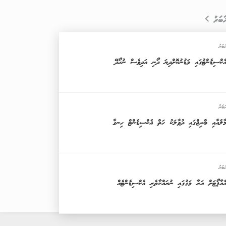
ަބަރު
ަބަރު
ެކްސިޑެންޓުގައި މަޑުނުކޮށްދިޔަ ދޯނި އަދިވެސް ނުހޯދޭ
ަބަރު
ާލެއާއި ބްރިޖްގައި ދުވާލަކު ހަތް އެކްސިޑެންޓް ހިނގާ
ަބަރު
ެއާޕޯޓަށް އަރާ މަގުގައި ނުރައްކާތެރި އެކްސިޑެންޓެއް