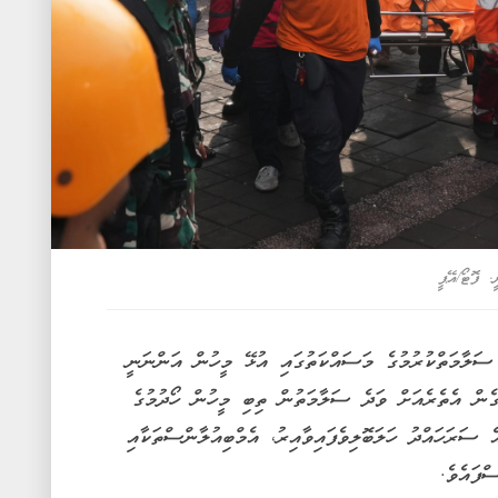
. ފޮޓޯ/އޭޕީ
 ސަލާމަތްކުރުމުގެ މަސައްކަތުގައި އުޅޭ މީހުން އަންނަނީ
ގެން އެތެރެއަށް ވަދެ ސަލާމަތުން ތިބި މީހުން ހޯދުމުގެ
ސަރަހައްދު ހަލަބޮލިވެފައިވާއިރު، އެމްބިއުލާންސްތަކާއި
ފައެވެ.