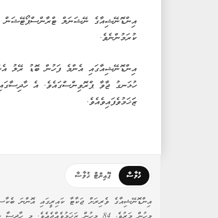
އިންޑޮނޭޝިއާގެ ނޭޝަނަލް ޓްރާންސްޕޯޓޭޝަން ސޭ
ކުރަމުންނެވެ.
ހުޅަނގު ޖާވާ ޕްރޮވިންސްގައެވެ. އެ ހާދިސާގައި
ޒަަޚަމުވެފައިވެއެވެ.
ޚުލާސާ
ޕޮއިންޓް ޚުލާސާ
މީހުން މަރުވެ، 84 މީހުން ޒަޚަމުވެއްޖެއެވެ. 