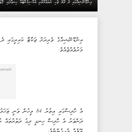
އިންޑޮނޭޝިއާގައި ދެ ރޭލު ޖެހި ނުރައްކާތެރި އެކްސިޑެންޓެއް ހިނގާފައި. ފޮޓޯ/
މަރުވެއްޖެއެވެ.
އެ ހާދިސާގައި އިތުރު 84 މީ
ދަންވަރު އެ ހާދިސާ ހިނގީ ދިގު ދަތުރުތައް ކުރ
ރޭލެއް ޖެހިގެންނެވެ.