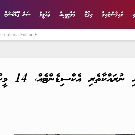
ި
ލައިފްސްޓައިލް
ރިޕޯޓް
މަލްޓިމީޑިއާ
ތައުލީމް
ސަން ޕޮޑްކާސްޓް
ternational Edition +
ނިޔެ
ވާހަކަ
ވިޔަފާރި
ލައިފްސްޓައިލް