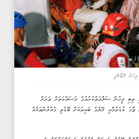
ީހުން. ފޮޓޯ/އޭޕީ
ި ތިބި މީހުން ސަލާމަތްކުރުމުގެ މަސައްކަތަށް ވަރަށް
ޖާގަ ކުޑަވުމާއި ރޭލުގެ ބައިތަކަށް ބޮޑެތި ގެއްލުންތަކެއް