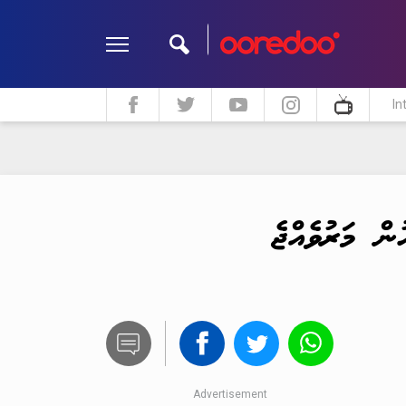
In
ދީން
ކޮލަމް
މަލްޓިމީޑިއާ