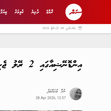
ރާއްޖެ
ދުނިޔެ
ކުޅިވަރު
ވިޔަފާރ
date_range
ބުރާސްފަތި 06 އޮގަސްޓް 2026
ރާއްޖެ
ރިޕޯޓް
ދު
އިންޑޮނޭޝިއާގައި 2 ރޭލު ޖެހި ނުރައްކާތެރި އެކްސިޑެންޓެއް، 14 މީހުން މަރުވެއްޖެ
ނުހާ މުޙައްމަދު
28 Apr 2026, 12:57