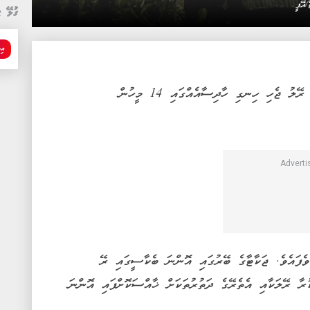
އޭޕީ
ގުޅޭ ޓ
އި
އިންޑޮނޭޝިއާގެ ވެރިރަށް ޖަކާޓާ ކައިރީގައި ދެ ރޭލު ޖެހި ހިނގި ހާދިސާއެއްގައި 14 މީހުން
ހުން ވަނީ ޒަޚަމުވެފައެވެ. ޖަކާޓާގެ ބޭރުގައި އޮންނަ ބެކާސީގައި ރޭ
ާ ރޭލަކާއި އެތެރޭގެ ދަތުރުތަކަށް ޚާއްސަކޮށްފައި އޮންނަ