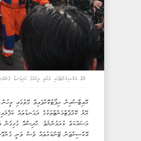
ރޭލު އެކްސިޑެންޓްގައި މަރުވި މީހެއްގެ ހަށިގަނޑު ގެންދަނީ
ރޮއިޓާސްއިން ރިޕޯޓުކޮށްފައިވާ ގޮތުގައި މީހުން
ރޭލު ކޮމްޕާޓްމަންޓްތަކުގެ ދަގަނޑުތައް ކަފާލައި
މަސައްކަތް ކުރަމުންނެވެ. ހާދިސާއާ ގުޅިގެން އެ 
އޮކްސިންޖަން ޓޭންކަރުތައް ވެސް ވަނީ ގެންގޮސް