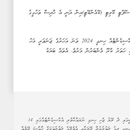
ފްޓީ ކޮމިޓީ (ކޭއެންކޭޓީ)އިން ދަނީ އެ ހާދިސާ ތަހުގީގު
އިންޑޮނޭޝިއާގައި އެންމެ ފަހުން ބޮޑު ރޭލު އެކްސިޑެންޓެއް ހިނގީ 2024 ވަނަ އަހަރުގެ ޖަނަވަރީ މަހު
 ހަތަރު ކްރޫ މެންބަރުން މަރުވެ، އެތައް ބަޔަކު
އިންޑޮނޭޝިއާގެ ވެރިރަށް ޖަކާޓާ ކައިރީގައި އޮންނަ ބެކާސީގައި ދެ ރޭލު ޖެހި ހިނގި ނުރައްކާތެރި އެކްސިޑެންޓެއްގައި 14
މި ހާދިސާ ހިނގީ ދިގު ދަތުރުކުރާ ރޭލަކާއި އެތެރޭގެ ދަތުރުތަކަށް ޚާއްސަ ރޭލެއް