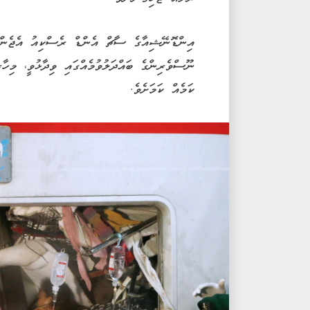
އިންޑޮނޭޝިއާގެ ސާޗް އެންޑް ރެސްކިއު އެޖެންސ
ނޫސްވެރިންގެ ބައްދަލުވުމެއްގައި ވިދާޅުވީ، މިހާ
ކަމެއް ކަމަށެވެ.