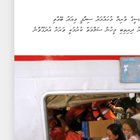
ީގެ ވެރިޔާ މުހައްމަދު ސިޔާފީ މިއަދު ބޭއްވި
ރު ދިރިތިބި މީހުން ސަލާމަތް ކުރުމަކީ ވަރަށް އުދަގޫވާނެ