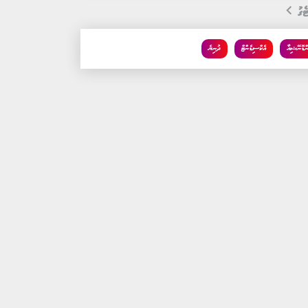
ެގު
ންޑޮނޭޝިއާ
އެކްސިޑެންޓް
ދުނިޔެ