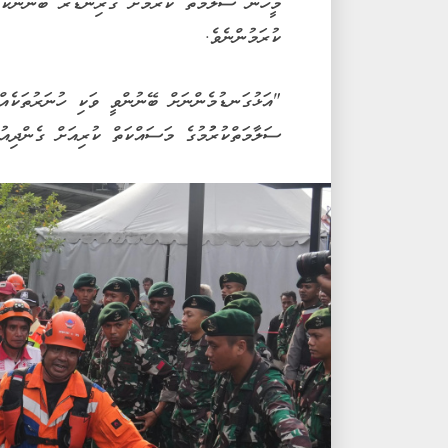
މީހުން ސަލާމަތް ކުރުމަށް ގްރިންޑަރު ބޭނުންކޮށ
ކުރަމުންނެވެ.
"އަޅުގަނޑުމެންނަށް ބޭނުންވީ ވަކި ހުނަރުތަކެއް
ސަލާމަތްކުރުުމުގެ މަސައްކަތް ކުރިއަށް ގެންދިއުމ