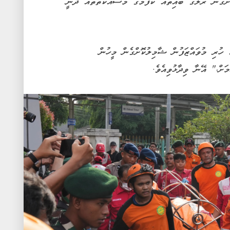
ްގެން ރޭލުގެ ބައިތައް ކެފުމުގެ މަސައްކަތްތަައް ދަނީ
 ހުރި މުވައްޒަފުން ޝާމިލުކޮށްގެން މީހުން
ަށް،" އޭނާ ވިދާޅުވިއެވެ.