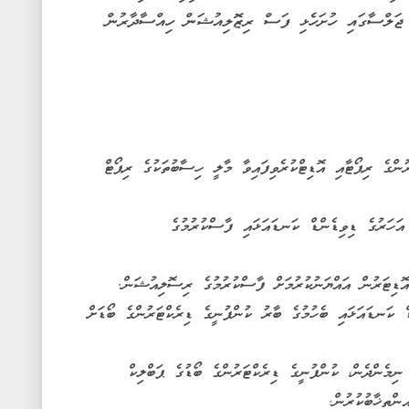
 ޖަލްސާގައި ހުށަހެޅި ފަސް ރިޒޮލިއުޝަން ހިއްސާދާރުން
ރުންގެ ރިޕޯޓާއި އޮޑިޓްކުރެވިފައިވާ މާލީ ހިސާބުތަކުގެ ރިޕޯޓް
 އަހަރުގެ ޑިވިޑެންޑް ކަނޑައަޅައި ފާސްކުރުމުގެ
ްޑް ކަނޑައަޅައި ބެހުމުގެ ބާރު ކުންފުނީގެ ޑިރެކްޓަރުންގެ ބޯޑަށް
ޖަލްސާ ނިމެންދެން، ކުންފުނީގެ ޑިރެކްޓަރުންގެ ބޯޑުގެ ޕަބްލިކް
ންތިޚާބުކުރުން.