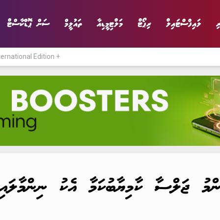
ި
ލައިފްސްޓައިލް
ރިޕޯޓް
މަލްޓިމީޑިއާ
ތައުލީމް
ސަން ޕޮޑްކާސްޓް
ternational Edition +
ނިޔެ
ވާހަކަ
ވިޔަފާރި
ލައިފްސްޓައިލް