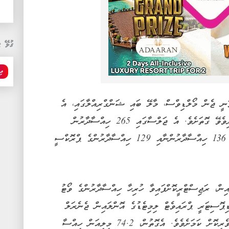
ގުޅޭ ޓ
ދިރ
ަނީ ޖެން މޯލްޑިވްސް، މާލޭ ބައި ޝަންގްރިއްލާގައި، އެ
ތަނަށް ހާޒިރުވެގެންނާއި އޮންލައިންކޮށް ބައިވެރިވެވޭ ގޮތަށެވެ. އެ ޖަލްސާގައި 265 ހިއްސާދާރުން
ބައިވެރިވުމަށް ރަޖިސްޓްރީވިއިރު އޭގެ ތެރޭގައި 136 ހިއްސާދާރުންނާއި 129 ހިއްސާދާރުންގެ ޕްރޮކްސީ
ިން، ރަޖިސްޓްރީކޮށްފައިވާ ހުރިހާ ހިއްސާދާރުންގެ ވޯޓު
ޕޮސިޓަރީ ޕްރައިވެޓް ލިމިޓެޑުގެ އޮންލައިން ޖެނެރަލް
މީޓިން މެނޭޖްމަންޓް ސިސްޓަމް 'ފަހިވޯޓް' މެދުވެރިކޮށް ކަމަށެވެވެ. އެގޮތުން، 74.2 މިލިއަން ހިއްސާ