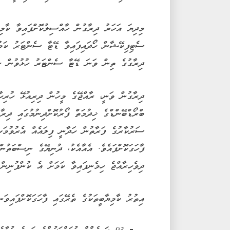
ސެޓިފިކޭޝާން ހޯދައިފައިވާ ޑޭޓާ ސެންޓަރު ކަމު
ދިރާގުގެ ތިން ވަނަ ޑޭޓާ ސެންޓަރު ހުޅުވުން ހި
ބްރޯޑްބޭންޑްގެ ޚިދުމަތް ފޯރުކޮށްދިނުމުގައި ދިރާ
ސަރުކާރުގެ ފަރާތުން ހަދާނީ ފިލައެއް އެރުވުމަކ
ފާހަގަކޮށްފައެވެ. އެއާއެކު، ދުނިޔޭގެ ނިސްބަތުން
ދިވެހިރާއްޖެ ހިމެނިފައިވާ ކަމަށް އެ ކުންފުނިން
އިތުރު ކާމިޔާބީތަކުގެ ތެރޭގައި ފާހަގަކޮށްފައިވަނ