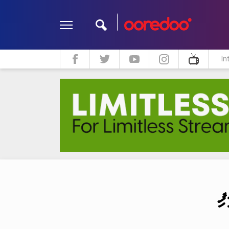
In
ދީން
ކޮލަމް
މަލްޓިމީޑިއާ