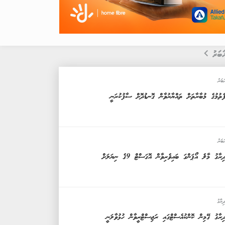
ަބަރު
ަބަރު
ެތުމުގެ މުބާރާތަށް ތައްޔާރުވާން ގޮނޑުދޮށް ސާފުކުރަނީ
ަބަރު
ިރާގު މާލެ އޯޕަންގަ ބައިވެރިވާން އޮގަސްޓް 9ގެ ނިޔަލަށް
ިރާގު
ިރާގު ގޭމިން ކޮންކުއެސްޓްގައި ރަޖިސްޓްރީވާން ހުޅުވާލަނީ