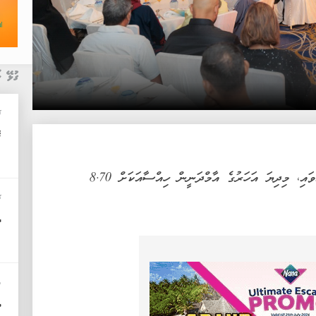
ގުޅޭ ޚ
ޚ
ފ
ދިރާގުގެ 37 ވަނަ އަހަރީ އާންމު ޖަލްސާ ބާއްވައި، މިދިޔަ އަހަރުގެ އާމްދަނީން ހިއްސާއަކަށް 8.70
ޚ
ދ
ދ
ދ