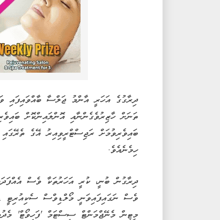
ދިރާގުގެ އަހަރީ އާންމު ޖަލްސާ ބާއްވައިފައި ވ
ހިމެނެއެވެ.
ދިރާގުން ބުނީ، ކުރީ އަހަރުތަކާ ވެސް އެއްފަދައ
ވެސް ނަގައިފައިވަނީ މޯލްޑިވްސް ސެކިއުރިޓީ ޑި