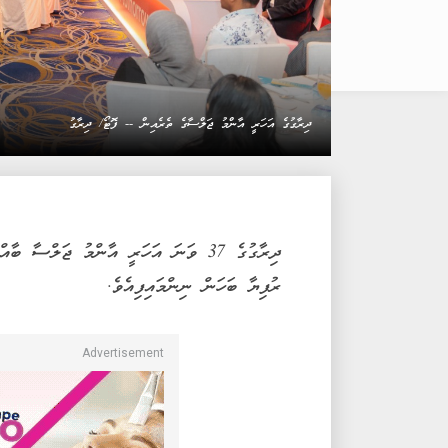
ދިރާގުގެ އަހަރީ އާންމު ޖަލްސާގެ ތެރެއިން -- ފޮޓޯ/ ދިރާގު
ރުފިޔާ ބަހަން ނިންމައިފިއެވެ.