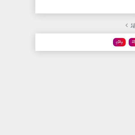
ެގު
ާގު
ވިޔަފާރި