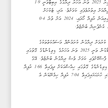
ދިރާގުން ބުނީ 2024 ވަނަ އަހަރާ އަޅައިބަލާއިރު 2025 ވަނަ އަހަރު ދިރާގުގެ އިބިޓާވަނީ 1.9
ާއެކު 1.6 ބިލިއަން ރުފިޔާއަށް އިތުރުވެފައި ކަމަށެވެ. އަދި، ޓެކުހަށް
ކެނޑުމަށްފަހު ސާފު ފައިދާގެ ގޮތުގައި 949 މިލިއަން ރުފިޔާ ހޯދައި، 2024 އަށް ވުރެ 0.4
 ކުންފުނިން ބުންޏެވެ.
ކުރުމަށް ދިރާގުން ކުރަމުންދާ މަސައްކަތްތަކުގެ
ނަތީޖާއެއްގެ ގޮތުން، ދިރާގުގެ ޑިރެކްޓަރުންގެ ބޯޑުން ވަނީ 2025 ވަނަ އަހަރުގެ ޑިވިޑެންޑްގެ ގޮތުގައި
 ހުށަހަޅައި ފާސްކޮށްފައި ކަމަށް ވެސް ދިރާގުން ބުންޏެވެ. އޭގެ
ތެރޭގައި، މިދިޔަ އަހަރުގެ ތެރޭގައި އިންޓެރިމް ޑިވިޑެންޑްގެ ގޮތުގައި ހިއްސާއަކަށް ދީފައިވާ 1.66 ރުފިޔާ
އަދި ހިއްސާއަކަށް ފައިނަލް ޑިވިޑެންޑްގެ ގޮތުގައި ހުށަހަޅައިފައިވާ 7.04 ރުފިޔާ ހިމެނޭކަން އެ