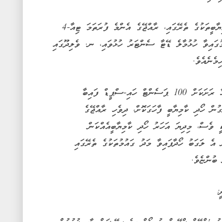
މިދިޔަ އަހަރު ދިރާގުން ހާއްސިލުކޮށްފައިވާ ކާމިޔާބީތަކުގެ ތެރޭގައި، ރާއްޖޭގެ އެންމެ ފުރަތަމަ ޓިއާ-4
ގައިވާ ހުޅުމާލެ ޑޭޓާ ސެންޓަރު ހުޅުވައި، ނ. ވެލިދޫގައި
މެނެއެވެ.
ދިރާގުން ވަނީ، ރާއްޖޭގެ މީހުން ދިރިއުޅޭ ހުރިހާ ރަށަކަށް 100 ޕަސެންޓް ހައި-ސްޕީޑް ފައިބާ
ގުން ހޯދި ކާމިޔާބީ ފާހަގަކޮށް، ދިވެހި ރާއްޖޭގެ
ީ ވެސް، މިދިޔަ އަހަރު ހޯދި ކާމިޔާބީއެއްކަން
 އެ ލަގަބު ހޯދާފައިވާ މަދު ގައުމުތަކުގެ ތެރޭގައި
 ބުންޏެވެ.
ީ: