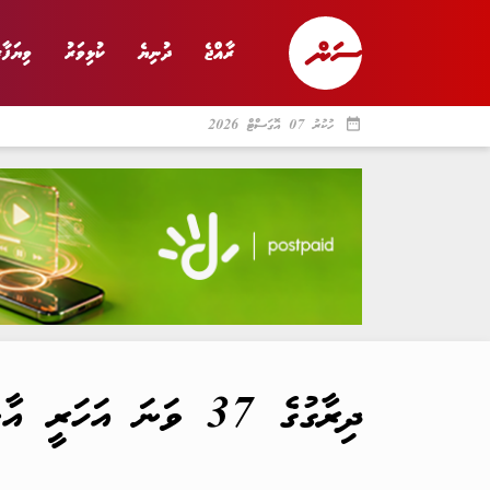
ރާއްޖެ
ދުނިޔެ
ކުޅިވަރު
ވިޔަފާރ
date_range
ހުކުރު 07 އޮގަސްޓް 2026
ރާއްޖެ
ރިޕޯޓް
ދު
ދިރާގުގެ 37 ވަނަ އަހަރީ އާންމު ޖަލްސާ ކާމިޔާބުކަމާ އެކު ނިންމާލައިފި