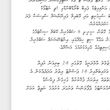
ކުންފުނީގެ ޚިދުމަތްތައް ފުޅާކުރުމުގެ ގޮތުން، އަންލިމިޓެޑް ފައިބާ ބްރޯޑްބޭންޑާއި 5ޖީ ނެޓްވޯކް
ައިބަ ސެކިއުރިޓީ އަދި މޮބައިލް ފައިނޭންޝަލް ސާވިސަސް ފަދަ
ހަރުދަނާކުރުން.
ބައިނަލްއަގުވާމީ ކަނެކްޓިވިޓީ ވަރުގަދަކުރުމުގެ ގޮތުން، ސީ.މީ.ވީ 6 ސަބްމެރިން ކޭބަލް ސިސްޓަމްގެ
ިގެން އައްޑޫ ސިޓީ ހިތަދޫގައި، އިންޓަނޭޝަނަލް ސަބްމެރިން
ިލިޓީއެއް ގާއިމުކުރުމުގެ މަޝްރޫއު.
ދިރާގުން ބުނީ މިދިޔަ އަހަރު އެ ކުންފުންޏަށް ޖުމްލަ އާމްދަނީގެ ގޮތުގައި 2.8 ބިލިއަން ރުފިޔާ
ލިބިފައިވާ ކަމަށެވެ. އެއީ 2024 ވަނަ އަހަރާ އަޅައިބަލާއިރު 1.8 ޕަސެންޓް އިތުރު އަދަދެއްކަން އެ
ަތްތައް އިތުރަށް ފުޅާކުރުމާ ގުޅިގެން ފިކްސްޑް
ގްމަންޓްގެ ޕާފޯމަންސް ވަރުގަދަ ކުރުމުގެ ނަތީޖާ ކަމަށް