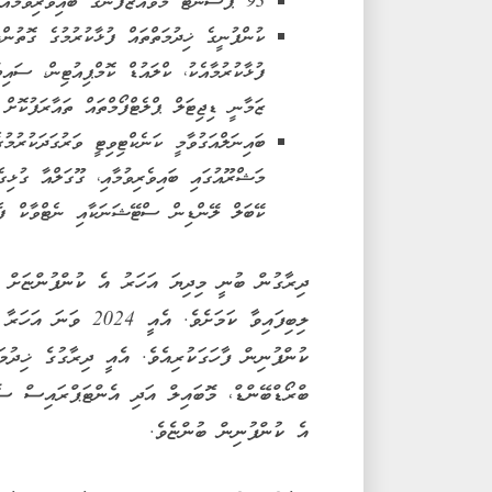
93 ޕަސެންޓް މުވައްޒަފުންގެ ބައިވެރިވުމާއެކު، 'ގްރޭޓް ޕްލޭސް ޓު ވޯކް ސެޓިފިކޭޝަން ހާސިލުކުރުން.
ފުޅާކުރުމާއެކު، ކްލައުޑް ކޮމްޕިއުޓިން، ސ
ޒަމާނީ ޑިޖިޓަލް ޕްލެޓްފޯމްތައް ތައާރަފުކޮށް 
މަޝްރޫއުގައި ބައިވެރިވުމާއި، ގޫގަލްއާ ގުޅ
ކޭބަލް ލޭންޑިން ސްޓޭޝަނަކާއި ނެޓްވާކް ފެސ
ކުންފުނިން ފާހަގަކުރިއެވެ. އެއީ ދިރާގުގެ ޚިދުމ
ބްރޯޑްބޭންޑް، މޮބައިލް އަދި އެންޓަޕްރައިސް ސެ
އެ ކުންފުނިން ބުންޏެވެ.