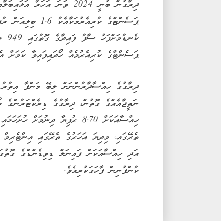
ޕަސެންޓްގެ ކުރިއެރުމަކ
ޕަސެންޓްގެ ކުރިއެރުމެއް ހޯދައިފައިވާ ކަމަށް އެ
ދިރާގުގެ ހިއްސާދާރުންނަށް ލިބޭ މަންފާ އިތުރު 
ހިއްސާއަކަށް 8.70 ރުފިޔާ ދިނުމަށް
ކުންފުނިން ފާހަގަކުރިއެވެ.