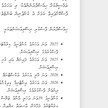
ތަމްސީލްކުރާ ހިއްސާދާރުންނާއެކު، މި އަހަރުގެ
ފާސްކޮށްފައިވާ ކަމަށް އެ ކުންފުނިން ބުންޏެވެ.
ހިއްސާދާރުން ފާސްކުރި ރިސޮލިއުޝަންތަކަކީ:
2025 ވަނަ އަހަރުގެ ކުންފުނީގެ ޑިރެކްޓަ
ފާސްކުރުމުގެ ރިސޮލިއުޝަން.
2025 ވަނަ އަހަރުގެ ފައިނަލް އަދި މުޅި
ރިސޮލިއުޝަން.
2026 ވަނަ މާލީ އަހަރުގެ އެކްސްޓާނަލް އޮޑިޓަރުން އައްޔަނުކުރުމަށް ފާސްކުރުމުގެ ރިސޮލިއުޝަން.
2026 ވަނަ އަހަރުގެ އިންޓެރިމް ޑިވިޑެނ
ދިނުމަށް ފާސްކުރުމުގެ ރިސޮލިއުޝަން.
ކުންފުނީގެ 39ވަނަ އަހަރީ އާންމު 
ޑިރެކްޓަރުގެ މަގާމަށް، އާސިއަތް ރިލްވީނާ އި