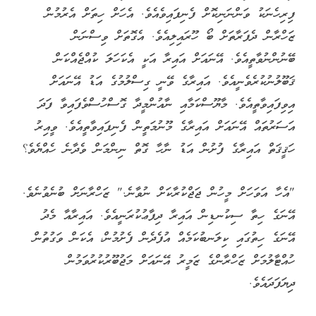
ފިރިހެނަކު ވަންނަނިކޮށް ފެނިފައިވެއެވެ. އެހަށް ހިތަށް އެރުމުން
ޒަހްރާން ދެފަރާތަށް ބޯ ހޫރައިލިއެވެ. އެގޮތަށް ވިސްނަން
ބޭނުންނުވާތީއެވެ. އޭނައަށް އައިރާ އަކީ އެކަހަލަ ކުއްޖެއްކަން
ޤަބޫލުނުކުރެވެނީއެވެ. އައިރާގެ ވޭނީ ގިސްލުމުގެ އަޑު އޭނައަށް
އިވިފައިވާތީއެވެ. މާޔޫސްކަމާއި ނާއުންމީދާ ގޮސްހުސްވެފައިވާ ފަދަ
އަސަރުތައް އޭނައަށް އައިރާގެ މޫނުމަތީން ފެނިފައިވާތީއެވެ. ވީއިރު
ހަޤީޤަތް އައިރާގެ ފުށުން އަޑު ނާހާ ގޮތް ނިންމަން ވެދާނެ ހެއްޔެވެ؟
"އެހާ އަވަހަށް މީހުން ޖަޖްކުރާކަށް ނުވާނެ." ޒަހްރާނަށް ބުނެވުނެވެ.
އޭނަގެ ހިތާ ސިކުނޑިން އައިރާ ދިފާޢުކުރަނީއެވެ. އައިރާއާ މެދު
އޭނަގެ ހިތުގައި ކިލަނބުކަމެއް އުފެދެން ފެށުމުން، އެކަން ވަގުތުން
ހުއްޓާލުމަށް ޒަހްރާންގެ ޒަމީރު އޭނައަށް މަޖުބޫރުކުރުވަމުން
ދިޔަފަދައެވެ.