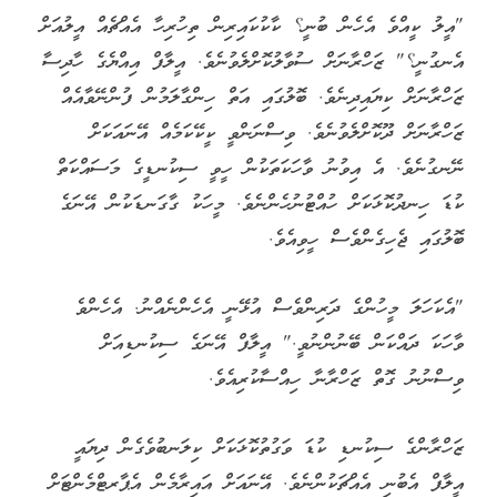
"އީލު ކީއްވެ އެހެން ބުނީ؟ ކާކުކައިރިން ތިހުރިހާ އެއްޗެއް އީލުއަށް
އެނގުނީ؟" ޒަހްރާނަށް ސުވާލުކޮށްލެވުނެވެ. އީލާފް އިއްޔެގެ ހާދިސާ
ޒަހްރާނަށް ކިޔައިދިނެވެ. ބޮލުގައި އަތް ހިންގާލަމުން ފުންނޭވާއެއް
ޒަހްރާނަށް ދޫކޮށްލެވުނެވެ. ވިސްނަންވީ ކީކޭކަމެއް އޭނައަކަށް
ނޭނގުނެވެ. އެ އިވުނު ވާހަކަތަކުން ހީވީ ސިކުނޑީގެ މަސައްކަތް
ކުޑަ ހިނދުކޮޅަކަށް ހުއްޓުނުހެންނެވެ. މީހަކު ގާގަނޑަކުން އޭނަގެ
ބޮލުގައި ޖެހިގެންވެސް ހީވިއެވެ.
"އެކަހަލަ މީހުންގެ ދަރިންވެސް އުޅޭނީ އެހެންނެއްނު. އެހެންވެ
ވާހަކަ ދައްކަން ބޭނުންނުވީ." އީލާފް އޭނަގެ ސިކުނޑިއަށް
ވިސްނުނު ގޮތް ޒަހްރާނާ ހިއްސާކުރިއެވެ.
ޒަހްރާންގެ ސިކުނޑި ކުޑަ ވަގުތުކޮޅަކަށް ކިލަނބުވެގެން ދިޔައީ
އީލާފް އެބުނި އެއްޗަކުންނެވެ. އޭނައަށް އައިރާމެން އެޕާރޓްމެންޓަށް