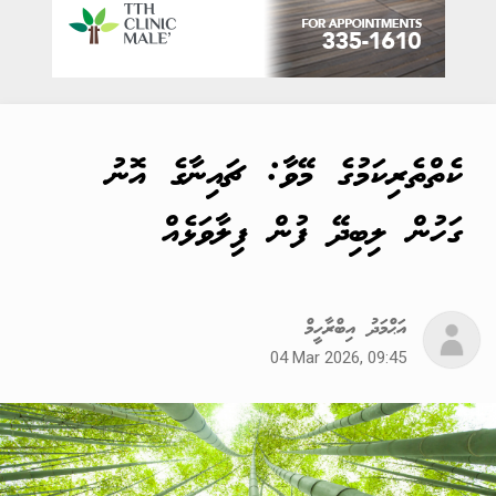
ކެތްތެރިކަމުގެ މޭވާ: ޗައިނާގެ އޮނު
ގަހުން ލިބިދޭ ފުން ފިލާވަޅެއް
އަޙްމަދު އިބްރާހީމް
04 Mar 2026, 09:45