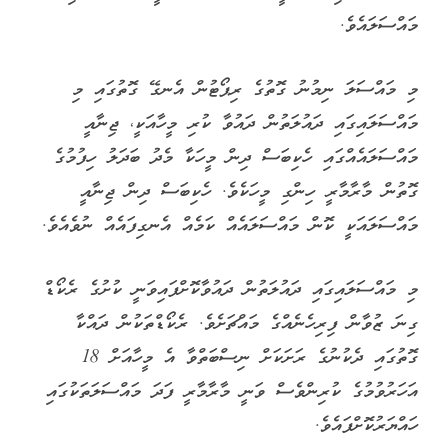
މައްސަލައެވެ.
މި މައްސަލަ ނިމުނު ގޮތުގެ ރިޕޯޓުން އެނގޭ ގޮތުގައި މި
މައްސަލައިގައި ދައުލަތުން ދައުވާ ކުރި މީހާއަކީ، ޖިނާއީ
މައްސަލައެއްގައި ހެކިބަސް ދިން މީހަކާ މެދު ބަދަލު ހިފުމުގެ
ގޮތުން މާރާމާރީ ހިންގި މީހަކެވެ. ހެކިބަސް ދިން ޖިނާއީ
މައްސަލައަކީ ކޮން މައްސަލައެއް ކަމެއް އެނގިފައެއް ނުވެއެވެ.
މި މައްސަލައިގައި ދައުލަތުން ދައުވާކޮށްފައިވަނީ ކުށުގެ ރެކޯޑް
ގިނަ ޒުވާން ފިރިހެނެއްގެ މައްޗަށެވެ. ރެކޯޑްތަކުން ދައްކާ
ގޮތުގައި ދެކުނުގެ ރަށަކަށް ނިސްބަތްވާ އެ މީހާއަށް 18
އަހަރުވުމުގެ ކުރިންވެސް ވަނީ މާރާމާރީ ފަދަ މައްސަލަތަކުގައި
ހައްޔަރުކޮށްފައެވެ.