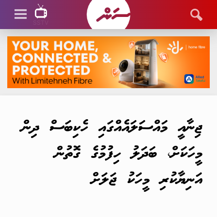
SSTV
SSTV LIVE
ޖިނާއީ މައްސަލައެއްގައި ހެކިބަސް ދިން
މީހަކަށް، ބަދަލު ހިފުމުގެ ގޮތުން
އަނިޔާކުރި މީހަކު ޖަލަށް