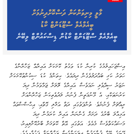
އިސްޖަހައިލުމުގެ ކުރިން ކުޑަ ވަގުތު ކޮޅަކަށް އައިރާއާ ޒަހްރާންގެ
ހަތަރު ކަޅި ބައްދަލުވެގެން ދިޔައެވެ. ކިތަންމެ ކުޑަ ސިކުންތުކޮޅަކަށް
ނަޒަރު ސީދާވެލި ނަމަވެސް، އައިރާގެ ލޮލަށް ޖަމާވަމުން ދިޔަ
ކަރުނަތަކާއި، އެ މޫނުމަތީން ފެނުނު ލަދުވެތިކަން ޒަހްރާންއަށް
ރީއްޗަށް ފެނުނެވެ. ތުންފަތުގައި ދަތް އަޅާލި ގޮތާއި، އިޙްސާސްތައް
އަމިއްލަ ބާރުގެ ދަށަށް ގެންނަން އައިރާ ކުރަމުން ދިޔަ
މަސައްކަތްވެސް މެއެވެ. އަތުގައި އޮތް ކޮތަޅަށް ބާރުކޮށްލިއިރު،
އޭނަގެ ނޭވާ ފުންވަމުން ދިޔަކަންވެސް ޒަހްރާނަށް ފަހުމްވިއެވެ.