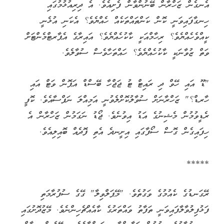
އެނގެން ޒަހްރާން ބޭނުންވާން ފެށިއެވެ. އެ ދިރިއުޅުމުގައި
ހިނގާފައިވަނީ ކޮން ކަންތައްތަކެއް ހެއްޔެވެ؟ އެކަނި އުޅެނީ
ކީއްވެހެއްޔެވެ؟ ރިހާމްއަކީ ކާކުހެއްޔެވެ؟ އައިރާގެ އެޕާރޓްމެންޓަށް
ވަތް ޒުވާނަކީ ކާކުހެއްޔެވެ؟ ހައްތަހާވެސް ސުވާލެވެ.
"ޑޫ އައި ހޭވް ދި ރައިޓް ޓު ޖަޖްހާ ބޭސްޑް އަޕޮން ވަޓް އައި
ހާރޑް؟" ޒަހްރާނަށް ސުވާލުކޮށްލެވުނީ އަމިއްލަ ނަފްސާއެވެ. ކޮފީ
ރެޑީވުމުން މެޝިނުގެ އަޑު އިވުނެވެ. ޖޯޑު ނަގަމުން ޒަހްރާން އެ
ހިފައިގެން ގޮސް ސޯފާގައި އިށީނދެ އެތި ފޮދެއް ބޮއިލިއެވެ.
*****
ރޭގަނޑުގެ ކެއުމުގެ ވަގުތެވެ. "މޭޕަލްވިލާ" ގޭގެ ސުފުރާމަތި
ފަޅުފިލުވާލާފައިވަނީ ތަފާތު ވައްތަރުގެ ކާއެއްޗެހިންނެވެ. މޭޒުދޮށުގައި