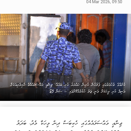
04 Mar 2026, 09:50
ކުށެއްގެ ތުހުމަތުގައި ފުލުހުން ކުރިން ހައްޔަރު ކުރި ބައެއް: ޖިނާއީ މައްސަލައެއްގެ ހެކިވެރިއަކަށް
އަނިޔާ ކުރި މީހަކަށް ވަނީ ޖަލު ހުކުމެއްކޮށްފައި -- ސަން ފޮޓޯ
ޖިނާއީ މައްސަލައެއްގައި ހެކިބަސް ދިން މީހަކާ މެދު، ބަދަލު