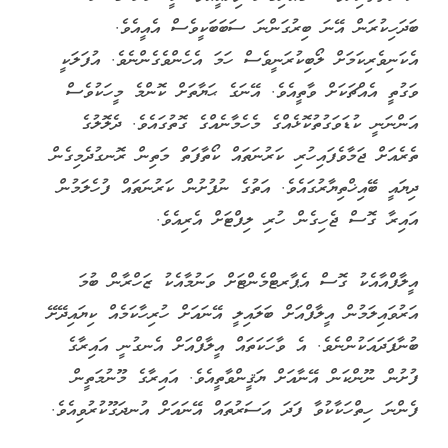
ބަދަހިކުރަން އޭނަ ބިރުގަންނަ ސަބަބަކީވެސް އެއީއެވެ.
އެކަނިވެރިކަމަށް ލޯބިކުރަނީވެސް ހަމަ އެހެންވެގެންނެވެ. އުފަލަކީ
ވަގުތީ އެއްޗަކަށް ވާތީއެވެ. އޭނަގެ ޙަޔާތަށް ކޮންމެ މީހަކުވެސް
އަންނަނީ ކުޑަވަގުތުކޮޅެއްގެ މެހެމާނެއްގެ ގޮތުގައެވެ. ދެލޮލުގެ
ތެރެއަށް ޖަމާވެފައިހުރި ކަރުނަތައް ކޯތާފަތް މަތިން ރޮނގުދެމިގެން
ދިޔައީ ބޭއިޚްތިޔާރުގައެވެ. އަތުގެ ނުފުށުން ކަރުނަތައް ފުހެލަމުން
އައިރާ ގޮސް ޖެހިގެން ހުރި ލިފްޓަށް އެރިއެވެ.
އީލާފްއާއެކު ގޮސް އެޕާރޓްމެންޓަށް ވަނުމާއެކު ޒަހްރާން ބުމަ
އަރުވައިލަމުން އީލާފްއަށް ބަލައިލީ އޭނައަށް ހުރިހާކަމެއް ކިޔައިދޭށޭ
ބުނާފަދައަކުންނެވެ. އެ ވާހަކަތައް އީލާފްއަށް އެނގުނީ އައިރާގެ
ފުށުން ނޫންކަން އޭނާއަށް ޔަޤީންވާތީއެވެ. އައިރާގެ މޫނުމަތީން
ފެންނަ ހިތްހަކާކުވާ ފަދަ އަސަރުތައް އޭނައަށް އުނދަގޫކުރުވިއެވެ.