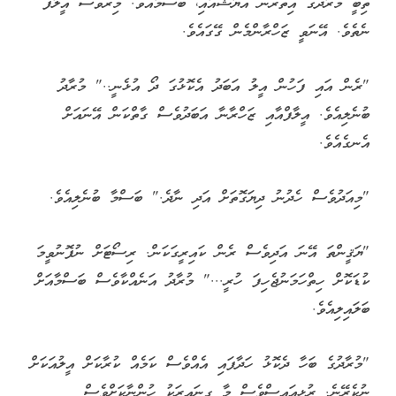
ތިބީ މުރާދުގެ އިތުރުން އަޔާޝްއާއި، ބަސްމާއެވެ. މިރޭވެސް އީލާފް
ނެތެވެ. އޭނަވީ ޒަހްރާންމެން ގޭގައެވެ.
"ރެން އައި ފަހުން އީލު އަބަދު އެކޮޅުގަ ދޯ އުޅެނީ.." މުރާދު
ބުނެލިއެވެ. އީލާފްއާއި ޒަހްރާނާ އަބަދުވެސް ގާތްކަން އޭނައަށް
އެނގެއެވެ.
"މިއަދުވެސް ހެދުނު ދިޔަގޮތަށް އަދި ނާދެ." ބަސްމާ ބުނެލިއެވެ.
"ޔަޤީންތަ އޭނަ އަދިވެސް ރެން ކައިރީގަކަން. ރިސޯޓަށް ނުފޮނުވީމަ
ކުޑަކޮށް ހިތްހަމަނުޖެހިފަ ހުރީ..." މުރާދު އަނެއްކާވެސް ބަސްމާއަށް
ބަލައިލިއެވެ.
"މުރާދުގެ ބަހާ ދެކޮޅު ހަދާފައި އެއްވެސް ކަމެއް ކުރާކަށް އީލުއަކަށް
ނުކެރޭނެ. ރުޅިއައިސްވެސް މާ ގިނައިރަކު ހުންނާކަށްވެސް