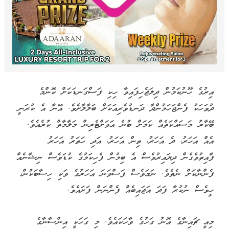
އިރުގެ ހޫނުކަމުން ދިލަޖެހިފައިވާ ހިކި ފަސްގަނޑަކަށް ކޮންމެ
ދުވަހަކު ފެންޖަހަމުންދާ ދަނޑުވެރިއަކަށް ބަލާލާށެވެ. އޭނާ އެ ކުރަނީ
ބޭކާރު މަސައްކަތެއް ކަމަށް ބުނެ އަވަށްޓެރިން މަލާމާތް ކުރެއެވެ.
އެއް އަހަރު، ދެ އަހަރު، ތިން އަހަރު، އަދި ހަތަރު އަހަރު
ފާއިތުވެގެން ދިޔައިރުވެސް އެ ބިމުން ފެހިކަމުގެ ކުޑަވެސް ނިޝާނެއް
ފެންނާކަށް ނެތެވެ. ނަމަވެސް ފަސްވަނަ އަހަރުގެ ވަކި ހިސާބަކުން،
ހީވެސް ނުކުރާ ފަދަ އަޖައިބެއް ފެންނަން ފަށައެވެ.
މިއީ ޗައިނާގެ އޮނު ގަހުގެ ވާހަކައެވެ. މި ގަހަކީ އިންސާނާގެ