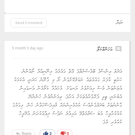
Send Comment
comment
އަހަންމާކަލޯ
5 month 5 day ago
އަދުލު އިންސާފު ބޮއްސުންލާފަ އޮތް ގައުމެއް މިނޫނިއްޔާ ނޯއްނާނެ.
ހަރުބީ ކާފަރު ގައުމުތައް ނަކަލުކޮށްގެން ނޯ މި ގާނޫނު ހަދަނީ، އެކަމަކު
އެތަންތަން ވެސް މިއަށްވުރެ ރަނގަޅު. މުހައްމާ ކަލޯމެން އަނގައިން
އެބުނަނީ ޓީވީ ޕުރޮގްރާމްތަކަށް އަރާފަ، ތިމަންނާމެން ހުންނާނޭ
ގާނުނުތަށް ބަދަލުގެނެއްސަ ކުއްވެރިންނަށް ލުއިފަސޭހަވާނެ ހެން. މިގަމުގަ
ކުއްކުރާމީހާ އެބަ ސަލާމަތްވޭ އަމިއްލަ ނަފްސު ދިފާއުކުރަން އުޅޭމީހާ
ކުއްވެރި ވެފަ.
reply
thumb_up
thumb_down
Reply
2
0