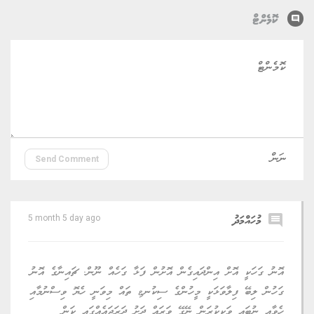
comment
ކޮމެންޓް
Send Comment
comment
މުހައްމަދު
5 month 5 day ago
އޮނު ގަހަކީ އޮށް އިންދައިގެން އޮށުން ފަޅާ ގަހެއް ނޫން. ޗައިނާގެ އޮނު
ގަހުން ލިބޭ ފިލާވަޅަކީ މީހުންގެ ސިކުނޱި ތައް މިވަނީ ހެޔޮ ވިސްނުމާއި
ހެވާއި ނުބައި ވަކިކުރަން ނޭގޭ ވަރައް ދަށު ދަރަޖައެއްގައި ކަން