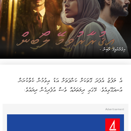
އިޤުރާރުވީމޭ ލޯބިން -
އެ ލަފުޒު އެފަދަ ގޮތަކަށް ކަންފަތަށް އަޑު އިވުމުން ކެތްކުރަން
އުނދަގޫވިއެވެ. މޭގައި ދިލަތަދެއް ވެސް އުފެދިގެން ދިޔައެވެ.