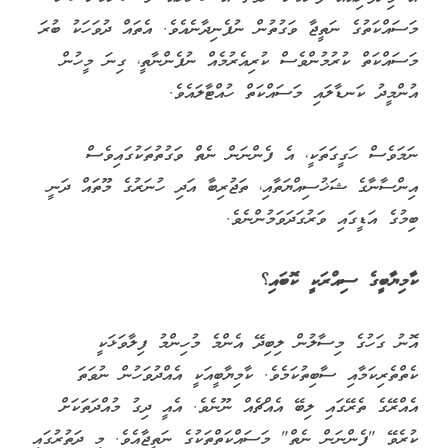
މަސައްކަތުގެ ނަތީޖާ ވަގުތުން ނުފެނިދާނެއެވެ. އެތައް ދުވަހަކު ބުރަ
މަސައްކަތް ކުރުމުންވެސް ކުރިއެރުމެއް ނުފެންނާތީ، ގިނަ މީހުން
އުންމީދު ކަނޑާލައި މަސައްކަތް ހުއްޓާލައެވެ.
ނަމަވެސް ހަގީގަތަކީ، އެ ފެންނަން ނެތް ވަގުތުތަކުގައިވެސް
އިންސާނާގެ ޝަޚުސިއްޔަތާއި، ތަޖުރިބާ އަދި ހުނަރުގެ މޫތައް ދަނީ
ބިމުގެ އަޑީގައި ވަރުގަދަވަމުންނެވެ.
ކާމިޔާބީގެ ސިއްރަކީ ކޮބައި؟
އޮނު ގަހުގެ މިސާލުން ލިބިދޭ އެންމެ މުހިންމު ފިލާވަޅަކީ
ކެތްތެރިކަމާއި ސާބިތުކަމެވެ. ކާމިޔާބީއަކީ އެއްދުވަހުން ނުވަތަ
އެއްރޭގެ ތެރޭގައި ލިބޭ އެއްޗެއް ނޫނެވެ. އެއީ ދިގު މުއްދަތަކަށް
ކުރެވޭ "ފެންނަން ނެތް" މަސައްކަތްތަކުގެ ނަތީޖާއެވެ. މި ދަތުރުގައި