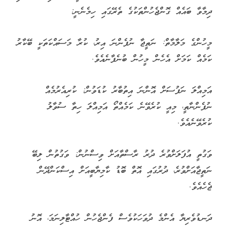
ދިމާވާ ބައެއް ގޮންޖެހުންތަކުގެ ތެރޭގައި ހިމެނެނީ:
މީހުންގެ މަލާމާތް: ނަތީޖާ ނުފެންނަ އިރު، ކުރާ މަސައްކަތަކީ ބޭކާރު
ކަމެއް ކަމަށް އެހެން މީހުން ބުނެފާނެއެވެ.
އަމިއްލަ ނަފުސަށް އޮންނަ އިތުބާރު ކުޑަވުން: ކުރިއެރުމެއް
ނުފެންނާތީ، މިއީ ކުރެވޭނެ ކަމެއްތޯ އަމިއްލަ ހިތާ ސުވާލު
ކުރެވޭނެއެވެ.
ވަގުތީ އުފަލަށްވުރެ ދުރު ރާސްތާއަށް ވިސްނުން: ވަގުތުން ލިބޭ
ނަތީޖާއަށްވުރެ، ދުރުގައި އޮތް ބޮޑު ކާމިޔާބީއަށް އިސްކަންދޭން
ޖެހެއެވެ.
ދަނޑުވެރިޔާ އެންމެ ދުވަހަކުވެސް ފެންޖެހުން ހުއްޓާލިނަމަ، އޮނު