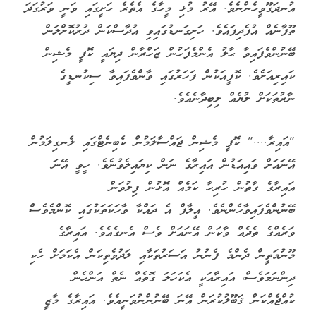
އުނދަގޫވީހެންނެވެ. އޭރު މުޅި މީހާގެ އެތެރެ ހަށީގައި ވަނީ ވަރުގަދަ
ތޫފާނެއް އުފެދިފައެވެ. ހަށިގަނޑުގައިވި އުދާސްކަން ދުރުކޮށްލަން
ބޭނުންވެފައިވާ ޙާލު އެންމެފަހުން ޒަހްރާން ދިޔައީ ކޮފީ މެޝިން
ކައިރިއަށެވެ. ކޮފީއަކުން ފަހަރުގައި ވާންވެފައިވާ ސިކުނޑީގެ
ނާރުތަކަށް ލުޔެއް ލިބިދާނެއެވެ.
"އައިރާ...." ކޮފީ މެޝިން ޖައްސާލަމުން ކެބިނެޓްގައި ލެނގިލަމުން
އޭނައަށް ވައިއަޑުން އައިރާގެ ނަން ކިޔައިލެވުނެވެ. ހީވީ އޭނަ
އައިރާގެ ގާތުން ހުރިހާ ކަމެއް އޮޅުން ފިލުވަން
ބޭނުންވެފައިވާހެންނެވެ. އީލާފް އެ ދައްކާ ވާހަކަތަކުގައި ކޮންމެވެސް
ވަރެއްގެ ތެދެއް ވާކަން އޭނައަށް ވެސް އެނގެއެވެ. އައިރާގެ
މޫނުމަތީން ދެންމެ ފެނުނު އަސަރުތަކާއި ލަދުވެތިކަން އެކަމަށް ހެކި
ދިންނަމަވެސް، އައިރާއަކީ އެކަހަލަ ގޮތެއް ނެތް އަންހެން
ކުއްޖެއްކަން ޤަބޫލުކުރަން އޭނަ ބޭނުންނުވަނީއެވެ. އައިރާގެ މާޒީ