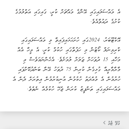
އެ މައްސަލައިގައި އޭނާގެ މައްޗަށް ކުރީ، ގައިގައި އަތްލުމުގެ
ކުށުގެ ދައުވާއެވެ.
އޮކްޓޫބަރު، 2024ގައި ހުށަހަޅައިފައިވާ މި މައްސަލައިގައި
ކްރިމިނަލް ކޯޓުން މި ހަފުތާގައި ހުކުމް ކުރީ، އެ މީހާ އެއް
މަހާއި 15 ދުވަހަށް ޖަލަށް ލުމަށެވެ. އެހެންނަމަވެސް މި
މާރާމާރީއާ ގުޅިގެން ކުރިން 75 ދުވަހު އޭނާ ބަންދުކޮށްފައި
ހުރުމުން އެ މުއްދަތު ހުކުމުން އުނިކުރުމުން އިތުރަށް ދެން އެ
މައްސަލައިގައި ތަންފީޒު ކުރަން ޖެހޭ ހުކުމެއް ނެތެވެ.
ގުޅޭ ޓެގު