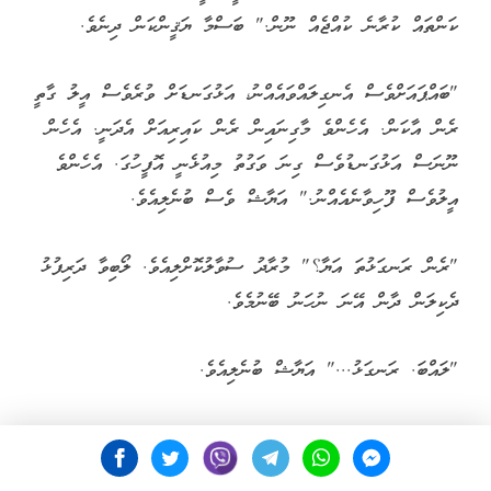
ކަންތައް ކުރާނެ ކުއްޖެއް ނޫން." ބަސްމާ ޔަޤީންކަން ދިނެވެ.
"ބައްޕައަށްވެސް އެނގިލައްވައެއްނު، އަޅުގަނޑަށް ވުރެވެސް އީލު ގާތީ
ރެން އާކަން. އެހެންވެ މާގިނައިން ރެން ކައިރިއަށް އެދަނީ. އެހެން
ނޫނަސް އަޅުގަނޑުވެސް ގިނަ ވަގުތު މިއުޅެނީ އޮފީހުގަ. އެހެންވެ
އީލުވެސް ފޫހިވާނެއެއްނު." އަޔާޝް ވެސް ބުނެލިއެވެ.
"ރެން ރަނގަޅުތަ އަޔާ؟" މުރާދު ސުވާލުކޮށްލިއެވެ. ލޯބިވާ ދަރިފުޅު
ދެކިލަން ދާން އޭނަ ނުހަނު ބޭނުމެވެ.
"ލައްބަ. ރަނގަޅު..." އަޔާޝް ބުނެލިއެވެ.
"ބައްޕަ ހިތަށް މިއަރަނީ މާދަމާ ރެން ކައިރިއަށް ގޮސްލަން. މާ
ބޮޑަށް ހިތްހަމަނުޖެހިދާނެތީ ދާން ނުކެރެނީ. އޭރުން އަނެއްކާ