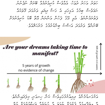
ހަތަރު އަހަރު ދުވަހު، އެއްވެސް ކުރިއެރުމެއް ބޭރަށް ނުފެނުނު
ނަމަވެސް، ބިމުގެ އަޑީގައި އެ ގަސް ދިޔައީ ވަރުގަދަ މޫތަކެއް
ފަތުރަމުންނެވެ. އެއީ އޭގެ ފަހުން އަންނަން އޮތް ބޮޑު ކުރިއެރުމަށް
ބޭނުންވާ ވަރުގަދަ އަސާސު ބިނާކުރުމުގެ މަރުހަލާއެވެ.
އަޅުގަނޑުމެންގެ ދިރިއުޅުމުގައިވެސް ކަން ހިނގަނީ މިފަދައިންނެވެ.
އާ ވިޔަފާރިއެއް ފެށުމަށް ނުވަތަ އާ ހުނަރެއް ދަސްކުރުމަށް ކުރާ