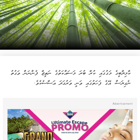
ކާމިޔާބީގެ މަގުގައި ކުރާ ބުރަ މަސައްކަތުގެ ނަތީޖާ ފެންނަން ވަގުތު
ނެގިޔަސް، އޭގެ ފަހަތުގައި ވަނީ ވަރުގަދަ އަސާސެކެވެ.