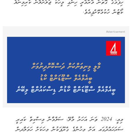
ހިފުމުގެ ގޮތުން މާރާމާރީ ހިންގި މީހަކު ޖަލަށްލާން ކްރިމިނަލް
ކޯޓުން ހުކުމްކޮށްފިއެވެ.
މިއީ، 2024 ވަނަ އަހަރު މާލޭ، ސަލްމާން މިސްކިތް ކައިރީ
ސަރަހައްދުގައި އަށް މީހުންގެ ގްރޫޕަކުން މީހަކަށް ހަމަލާދިން