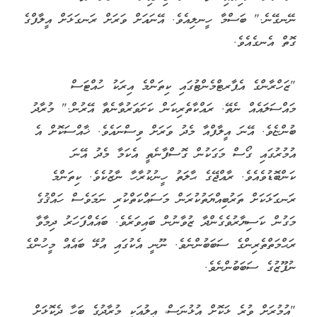
ނޭނގޭނެ." ބަސްމާ ހީނލިއެވެ. އޭނައަށް ވަރަށް ރަނގަޅަށް އީލާފްގެ
ގޮތް އެނގެއެވެ.
"ޒަހްރާންގެ އެޕާރޓްމެންޓުގައި ކިތަންމެ އިރަކު ހުއްޓަސް
މައްސަލައެއް ނެތޭ. ރައްކާތެރިކަން ކަށަވަރުވާނެތާ އޭރުން." މުރާދު
ބުންޏެވެ. އޭނަ އީލާފްއާ މެދު ވަރަށް ވިސްނައެވެ. ޚާއްސަކޮށް އެ
އުމުރުގައި ގޯސް މަގަކުން ގޮސްފާނެތީ އެކަމާ މެދު އޭނަ
ކަންބޮޑުވެއެވެ. ރާއްޖޭގެ ޙާލަތު ހީނުކުރާހާ ނާޒުކެވެ. ކިތަންމެ
ރަނގަަޅަކަށް ތަރުބިއްޔަތުކުރަން މަސައްކަތްކުރި ނަމަވެސް ހައްޤުގެ
މަގުން ކަސިޔާރުވެގެންދާ ޒުވާނުން ބައިވަރެވެ. ބައެއްފަހަރު ދިމާވާ
ރަޙްމަތްތެރިންގެ ސަބަބުންނެވެ. ނޫނީ އެކުގައި އުޅޭ ބައެއް މީހުންގެ
ނުފޫޒުގެ ސަބަބުންނެވެ.
"އުމުރަށް ވުރެ ޅަކޮށް އުޅުނަސް، އީލުއަކީ މުރާދުގެ ބަހާ ދެކޮޅަށް