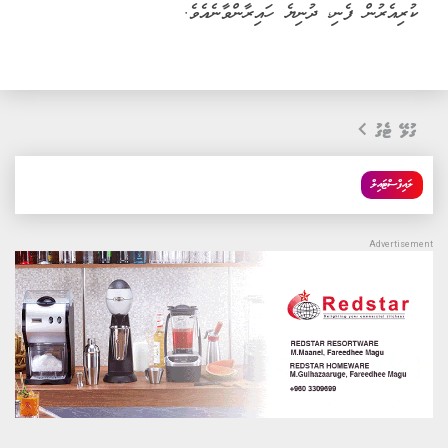
ކުރިއެރުން ފެނި، ދުނިޔެ ހައިރާންވާނެއެވެ.
ގުޅޭ ޓެގު
ލައިފްސްޓައިލް