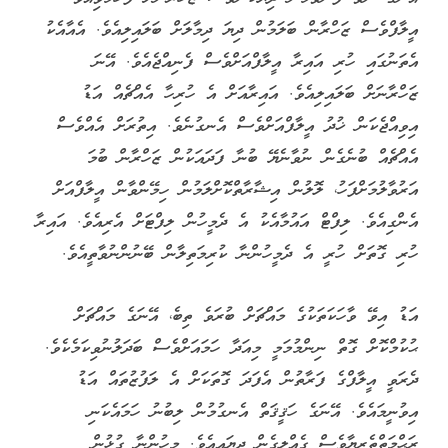
އީލާފްވެސް ޒަހްރާން ބަލަމުން ދިޔަ ދިމާލަށް ބަލައިލިއެވެ. އެއާއެކު
އެތަނުގައި ހުރި އައިރާ އީލާފްއަށްވެސް ފެނިއްޖެއެވެ. އޭނަ
ޒަހްރާނަށް ބަލައިލިއެވެ. އައިރާއަށް އެ ހުރިހާ އެއްޗެއް އަޑު
އިވިއްޖެކަން ޚުދު އީލާފްއަށްވެސް އެނގުނެވެ. އިތުރަށް އެއްވެސް
އެއްޗެއް ބުނެގެން ނުވާނެޔޭ ބުނާ ފަދައަކުން ޒަހްރާން ބުމަ
އަރުވާލުމަށްފަހު، ލޮލުން އިޝާރާތްކޮށްލަމުން ހިމޭންވާން އީލާފްއަށް
އެންގިއެވެ. ލިފްޓް އައުމާއެކު އެ ދެމީހުން ލިފްޓަށް އެރިއެވެ. އައިރާ
ހުރި ގޮތަށް ހުރީ އެ ދެމީހުންނާ ކުރިމަތިލާން ބޭނުންނުވާތީއެވެ.
އަޑު އިވޭ ވާހަކަތަކުގެ މައްޗަށް ބުރަވެ ތިބެ، އޭނަގެ މައްޗަށް
ޙުކުމްކޮށް ގޮތް ނިންމުމަމީ މިއަދާ ހަމައަށްވެސް ބަދަލުނުވިކަމެކެވެ.
ދެރަވީ އީލާފްގެ ފަރާތުން އެފަދަ ގޮތަކަށް އެ ލަފުޒުތައް އަޑު
އިވުނީމައެވެ. އޭނަގެ ހަޤީޤަތް އެނގުމުން ލިބުނު ހަމައެކަނި
ރަޙްމަތްތެރިޔާވެސް ގެއްލިގެން ދިޔައީއެވެ. މީހުންނާ ގުޅުން