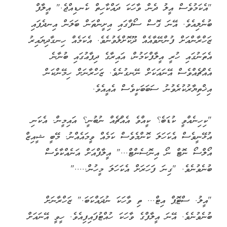
"އެކަމުވެސް އީލު ދެން ވާހަކަ ދައްކާހިތް ކެނޑިއްޖެ." އީލާފް
ބުނެލިއެވެ. އޭނަ ގޮސް ސޯފާގައި އިށީންތަން ބަލަން އިނދެފައި
ޒަހްރާންއަށް ފުންނޭވާއެއް ދޫކޮށްލެވުނެވެ. އެކަމެއް ހިނގާދިޔައިރު
އެތަނުގައި ހުރީ އީލާފްކަމުން، އައިރާގެ ދިފާޢުގައި ބުނާނެ
އެއްޗެއްވެސް އޭނައަކަށް ނޭނގުނެވެ. ޒަހްރާނަށް ހިމޭންކަން
އިޚްތިޔާރުކުރެވުނު ސަބަބަކީވެސް އެއީއެވެ.
"ކިހިނެއްވީ ކުޑަބެ؟ ކީއްވެ އެއްޗެއް ނުބުނީ؟ އައިމީން. އެކަނި
އުޅޭނީވެސް އެކަހަލަ ކޮންމެވެސް ކަމެއް ވީމައެއްނު. މޭބީ ޝީއިޒް
އޯލްސޯ ނޮޓް ނޯ އިނޮސެންޓް..." އީލާފްއަށް އަނެއްކާވެސް
ބުނެވުނެވެ. "ގިނަ ފަހަރަށް އެކަހަލަ މީހުން....."
"އީލު. ސްޓޮޕް އިޓް... ތި ވާހަކަ ނުދައްކަބަ." ޒަހްރާނަށް
ބުނެވުނެވެ. އޭނަ އީލާފްގެ ވާހަކަ ހުއްޓުފައިފިއެވެ. ހީވީ އޭނައަށް