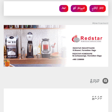
ގޭންގު މާރާމާރީ
ކްރިމިނަލް ކޯޓް
ޚަބަރު
comment
ކޮމެންޓް