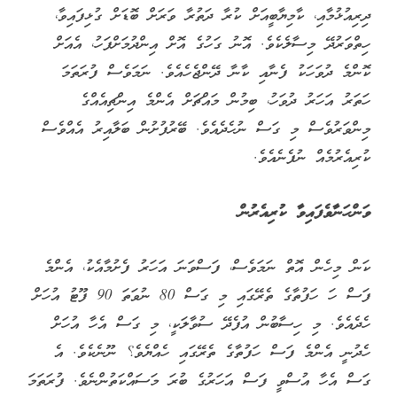
ދިރިއުޅުމާއި، ކާމިޔާބީއަށް ކުރާ ދަތުރާ ވަރަށް ބޮޑަށް ގުޅިފައިވާ،
ހިތްވަރުދޭ މިސާލެކެވެ. އޮނު ގަހުގެ އޮށް އިންދުމަށްފަހު، އެއަށް
ކޮންމެ ދުވަހަކު ފެނާއި ކާނާ ދޭންޖެހެއެވެ. ނަމަވެސް ފުރަތަމަ
ހަތަރު އަހަރު ދުވަހު، ބިމުން މައްޗަށް އެންމެ އިންޗިއެއްގެ
މިންވަރުވެސް މި ގަސް ނުހެދެއެވެ. ބޭރުފުށުން ބަލާއިރު އެއްވެސް
ކުރިއެރުމެއް ނުފެނެއެވެ.
ވަންހަނާވެފައިވާ ކުރިއެރުން
ކަން މިހެން އޮތް ނަމަވެސް، ފަސްވަނަ އަހަރު ފެށުމާއެކު، އެންމެ
ފަސް ހަ ހަފުތާގެ ތެރޭގައި މި ގަސް 80 ނުވަތަ 90 ފޫޓު އުހަށް
ހެދެއެވެ. މި ހިސާބުން އުފެދޭ ސުވާލަކީ، މި ގަސް އެހާ އުހަށް
ހެދުނީ އެންމެ ފަސް ހަފުތާގެ ތެރޭގައި ހެއްޔެވެ؟ ނޫނެކެވެ. އެ
ގަސް އެހާ އުސްވީ ފަސް އަހަރުގެ ބުރަ މަސައްކަތުންނެވެ. ފުރަތަމަ