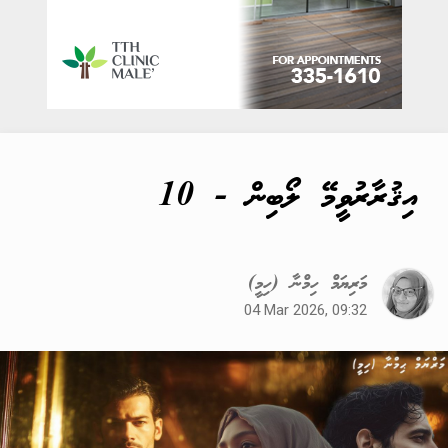
އިޤުރާރުވީމޭ ލޯބިން - 10
މަރިޔަމް ހިމްނާ (ހިމީ)
04 Mar 2026, 09:32