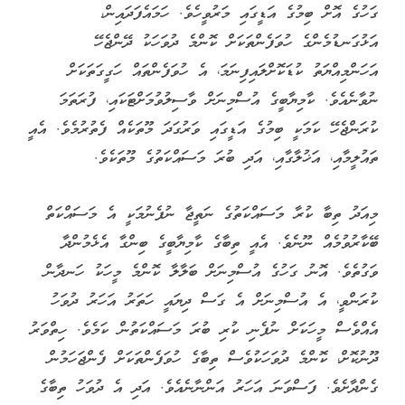
ގަހުގެ އޮށް ބިމުގެ އަޑީގައި މަރުވީހެވެ. ހަމައެފަދައިން،
އަޅުގަނޑުމެންގެ ހުވަފެންތަކަށް ކޮންމެ ދުވަހަކު ދޭންޖެހޭ
އަހަންމިއްޔަތު ކުޑަކޮށްލައިފިނަމަ، އެ ހުވަފެންތައް ހަގީގަތަކަށް
ނުވާނެއެވެ. ކާމިޔާބީގެ އުސްމިނަށް ވާސިލުވުމަށްޓަކައި، ފުރަތަމަ
ކުރަންޖެހޭ ކަމަކީ ބިމުގެ އަޑީގައި ވަރުގަދަ މޫތަކެއް ފެތުރުމެވެ. އެއީ
ތައުލީމާއި، އަޚުލާގާއި، އަދި ބުރަ މަސައްކަތުގެ މޫތަކެވެ.
މިއަދު ތިބާ ކުރާ މަސައްކަތުގެ ނަތީޖާ ނުފެނުމަކީ އެ މަސައްކަތް
ބޭކާރުވުމެއް ނޫނެވެ. އެއީ ތިބާގެ ކާމިޔާބީގެ ބިންގާ އެޅެމުންދާ
ވަގުތެވެ. އޮނު ގަހުގެ އުސްމިނަށް ބަލާލާ ކޮންމެ މީހަކު ހަނދާން
ކުރަންވީ، އެ އުސްމިނަށް އެ ގަސް ދިޔައީ ހަތަރު އަހަރު ދުވަހު
އެއްވެސް މީހަކަށް ނުފެނި ކުރި ބުރަ މަސައްކަތުން ކަމެވެ. ހިތްވަރު
ދޫނުކޮށް، ކޮންމެ ދުވަހަކުވެސް ތިބާގެ ހުވަފެންތަކަށް ފެންޖަހަމުން
ގެންދާށެވެ. ފަސްވަނަ އަހަރު އަންނާނެއެވެ. އަދި އެ ދުވަހު ތިބާގެ