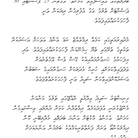
ބަދަލުތަކެއް އައިސްފައިވާ ކަމަށެވެ. އެގޮތުން 25 ޕަސެންޓާއި 30
ޕަސެންޓަށް ތެލުގެ އަގު އުފުލިގެން ދިޔަކަން ވަނީ
ފާހަގަކުރައްވައިފައެވެ.
މެދުއިރުމަތީގައި ކަމެއް ދިމާވެއްޖެ ނަމަ އެންމެ އަވަހަށް އަސަރުކުރާ
ތަކެތީގެ ތެރޭގައި ތެޔޮ ހިމެނޭކަން ފާހަގަކުރައްވައިފައެވެ. އަދި
މިފަހަރުގެ ހަނގުރާމައާއިއެކު ގޭސް ވެސް އޭގެތެރެއަށް
ވަދެފައިވާކަމަށާއި ހުރިހާ މުދަލަކަށް ހަނގުރާމައިގެ ސަބަބުން
އަސަރުކޮށްފައިވާކަން ސައީދު ވަނީ ފާހަގަކުރައްވާފައެވެ.
މިނިސްޓަރު ސައީދު ވިދާޅުވީ ރާއްޖޭގައި ތެލުގެ ކަންކަން
މެނޭޖުކުރަނީ އެފަދަކަމެއް ދިމާވެދާނެ ކަމަށް ދުރާލައި ވިސްނައިގެން
ކަމަށެވެ. އެހެންވެ މާކެޓަށް އަންނަ ބަދަލާއި މުދާލިބޭނީ ކޮން
ދިމާލަކުންތޯ ވަރަށް ފަރުވާތެރިކަމާއެކު ބަލަމުން އަންނަކަމަށް