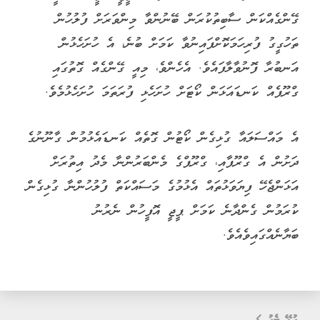
ގޭންގެއްކަން ސާބިތުކުރަން ބޭނުންވާ މިންވަރަށް ފުލުހުން
ތަހުގީގު ފުރިހަމަކޮށްފައިނުވާ ކަމަށް ބުނެ، އެ ހުށަހެޅުން
އަނބުރާ ފޮނުވާލާފައެވެ. އެހެންވެ، މިއީ ގޭންގެއް ގޮތުގައި
ގްރޫޕެއް ކަނޑައަޅަން ކޯޓަށް ހުށަހެޅި ފުރަތަމަ ހުށަހެޅުމެވެ.
އެ މައްސަލައާ ގުޅިގެން ކޯޓުން ގޮތެއް ކަނޑައެޅުމުން ގާނޫނުގެ
ދަށުން އެ ގްރޫޕާއި، ގްރޫޕްގެ މެންބަރުންނާ މެދު އިތުރަށް
އަޅަންޖެހޭ ފިޔަވަޅުތައް އެޅުމުގެ މަސައްކަތް ފުލުހުންނާ ގުޅިގެން
ކުރަމުން ގެންދާނެ ކަމަށް ޕީޖީ އޮފީހުން ނެރުނު
ބަޔާނެއްގައިވެއެވެ.