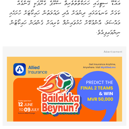
އައްޑޫ ސިޓީގައި ހަރަކާތާތްތެރިވާ ސްކޫޕް ގްރޫޕަކީ ގޭންގެއް
ކަމަށް ކަނޑައަޅައި ދިނުމަށް އެދި ދައުލަތުން ހައިކޯޓަށް ހުށަހެޅި
މައްސަލަ، އާންމުކޮށް ހުޅުވައިނުލާ ކުރިއަށް ގެންދަން ހައިކޯޓުން
ނިންމައިފިއެވެ.