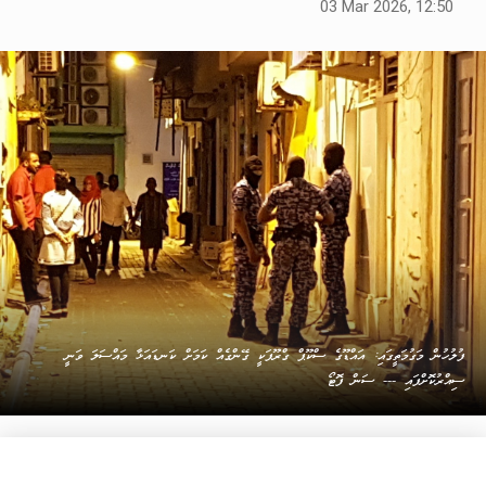
03 Mar 2026, 12:50
ފުލުހުން މަގުމަތީގައި: އައްޑޫގެ ސްކޫޕް ގްރޫޕަކީ ގޭންގެއް ކަމަށް ކަނޑައަޅާ މައްސަލަ ވަނީ
ސިއްރުކޮށްފައި --- ސަން ފޮޓޯ