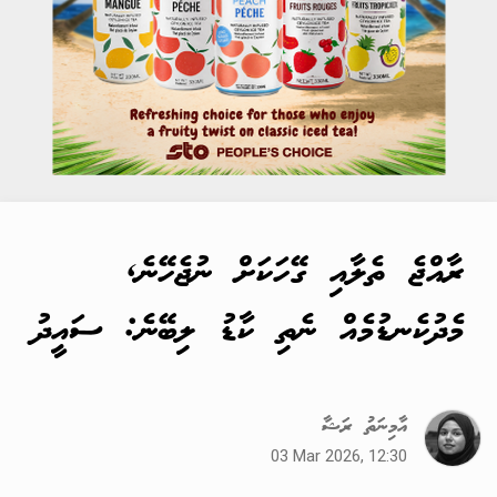
ރާއްޖެ ތެލާއި ގޭހަކަށް ނުޖެހޭނެ,
މެދުކެނޑުމެއް ނެތި ކާޑު ލިބޭނެ: ސައީދު
އާމިނަތު ރަޝާ
03 Mar 2026, 12:30