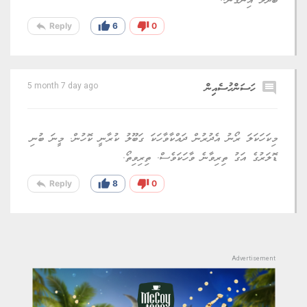
ބަދަލު އިނގޭނެ..
reply
thumb_up
thumb_down
Reply
6
0
comment
ހަސަންހުސެއިން
5 month 7 day ago
މިކަހަކަލަ ރޯނު އެދުރުން ދައްކާވާހަކަ ގަބޫލު ކުރާނީ ކޮހުން. މީނަ ބުނި
ޑޮލަރުގެ އަގު ތިރިވާނެ ވާހަކަވެސް. ތިރިވިތޯ.
reply
thumb_up
thumb_down
Reply
8
0