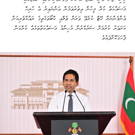
މަސައްކަތް ކުރާ މީހުން އިތުރުވަމުން އަންނައިރު އެ ހުރިހާ
އެންމެންނަށް ކޭޓާ ކުރެވޭ ވަރަށް ތެލާއި ކާބޯތަކެތީގެ ރައްކާތެރިކަން
ކަށަވަރު ކުރުމަށް ސަރުކާރުން މުހިންމު މަސައްކަތްތަކެއް ކުރާކަން
ފާހަގަކޮށްފައެވެ.