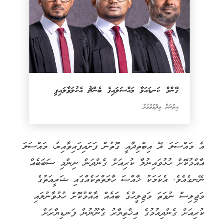
ގޭންގް ކަނޑައަޅާ މައްސަލައިގެ ބެންޗު އެކުލަވާލައިފި
އިތުރަށް ވިދާޅުވުމަށް
އެ މައްސަލަ ރޭ އިބްތިދާއީ ގޮތުން ފަށައިފައިވާއިރު، މައްސަލަ
އާއްމުކޮށް ހުޅުވައިނުލާ ކުރިއަށް ގެންދަން ނިންމި ސަބަބެއް
ނޭނގެއެވެ. އެކަމަކު ޚާއްސަ ހާލަތްތަކެއްގައި ޝަރީއަތުގެ
މަޖިލިސް ނުވަތަ މަޖިލީހުގެ ބައެއް އާއްމުކޮށް ހުޅުވާނުލައި
ކުރިއަށް ގެންދިއުމުގެ އިޚްތިޔާރު ގާނޫނުން ފަނޑިޔާރަށް