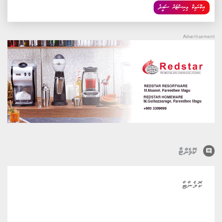
އިކޮނަމިކް މިނިސްޓަރު ސައީދު
comment
ކޮމެންޓް