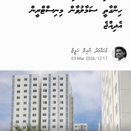
ހިންގާތީ ސަމާލުވާން މިނިސްޓްރީން
އެދިއްޖެ
މުޙައްމަދު ނާއިލް ހަފީޒް
03 Mar 2026, 12:17