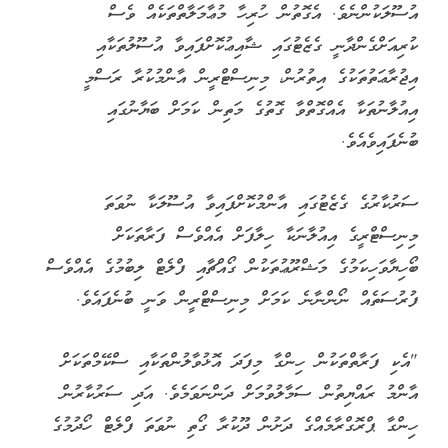
އުސޫލަކުންނެވެ. އެގޮތުން ހުރިހާ މުޢާމަލާތްތަކެއް ވެސް
ކުރިއަށްގެންދާނީ ގެޒެޓުގައި ޝާއިޢުކޮށްފައިވާ އުސޫލުތަކާއި
އިޖުރާޢަތުތަކުގެ އިތުރުން، މިނިސްޓްރީން އާންމުކުރާ ރަސްމީ
އިއުލާނުތަކާ އެއްގޮތްވާ ގޮތުގެ މަތިން ކަމަށް ބަޔާނުގައި
ބުނެފައިވެއެވެ.
ސަރުކާރުގެ ގެޒެޓުގައި އާންމުކޮށްފައިވާ އުސޫލަކާ ނުވަތަ
މިނިސްޓްރީގެ އިއުލާނަކާ ހިލާފަށް އެއްވެސް ފަރާތަކަށް
ބޯހިޔާވަހިކަމުގެ މަޝްރޫޢުތަކުން ގޯއްޗާއި ފްލެޓް ލިބުމުގެ އެއްވެސް
ފުރުސަތެއް ނޯންނާނެ ކަމަށް މިނިސްޓްރީން ވަނީ ބުނެފައެވެ.
"އެކި ފަރާތްތަކުން ހިންގާ މިފަދަ އޮޅުވާލުންތަކާއި ސްކޭމްތަކަށް
އާންމު ރައްޔިތުން ސަމާލުވުމަށް ދަންނަވަމެވެ. އަދި ސަރުކާރުން
ހިންގާ ޕްރޮގްރާމެއްގެ ދަށުން ދޫކުރާ ގޯތި ނުވަތަ ފްލެޓް ހޯދުމުގެ