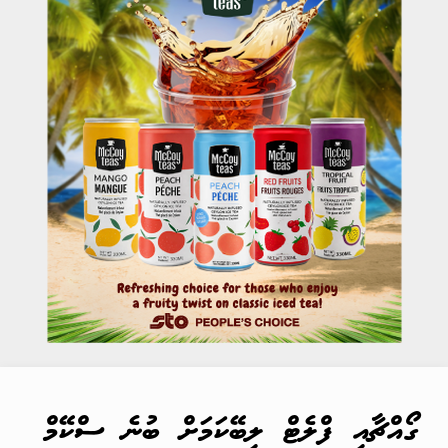
ގޯއްޗާއި ފްލެޓް ލިބޭކަމަށް ބުނެ ސްކޭމް