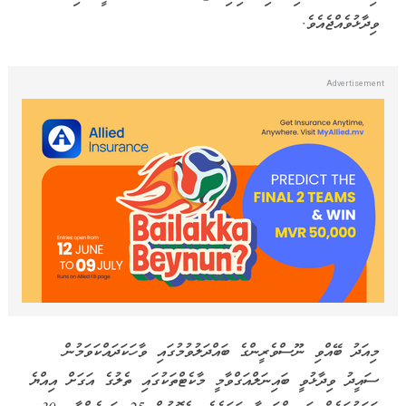
ވިދާޅުވެއްޖެއެވެ.
މިއަދު ބޭއްވި ނޫސްވެރީންގެ ބައްދަލުވުމުގައި ވާހަކަދައްކަވަމުން
ސައީދު ވިދާޅުވީ ބައިނަލްއަގްވާމީ މާކެޓްތަކުގައި ތެލުގެ އަގަށް އިއްޔެ