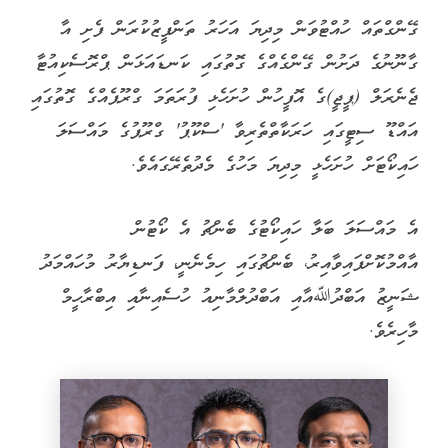
ގޭންގްތައް ހުއްޓުވަން މިދިޔަ އަހަރު ތަންފީޒުކުރަން ފެށި އާ
ގާނޫނުގެ ދަށުން ގޭންގެއްގެ ގޮތުގައި ކަނޑައަޅަން ޕްރޮސެކިއުޓާ
ޖެނެރަލް (ޕީޖީ)ގެ އޮފީހުން ހުށަހެޅި ފުރަތަމަ ގްރޫޕެއްގެ ގޮތުގައި
އައްޑޫ ސިޓީގައި ހަރަކާތްތެރިވާ 'ސްކޫޕު' ގްރޫޕުގެ މައްސަލަ
ހައިކޯޓަށް ހުށަހެޅީ މިދިޔަ މަހުގެ މެދުތެރޭގައެވެ.
އެ މައްސަލަ ބަލާ ހައިކޯޓުގެ ބެންޗު އެ ކޯޓުން
އާއްމުކޮށްފައިވާއިރު، ބެންޗުގައި ހިމެނެނީ، ފަނޑިޔާރު މުހައްމަދު
ޝަނީޒު އަބްދުﷲއާއި އަބްދުލްމާނިއު ހުސެއިނާއި އިބްރާހީމް
މާހިރެވެ.