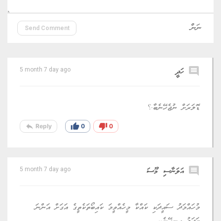
Send Comment
comment
ހަދީ
5 month 7 day ago
ޑޮލަރަށް ނުޖެހޭނެބާ.؟
reply
thumb_up
thumb_down
Reply
0
0
comment
އަލަނާސި މޫސަ
5 month 7 day ago
މުހައްމަދު ސައީދަކި ކައްކާ މީހެއްވީމަ ކައިބޯތަކެތީގެ އަގަށް އަންނަ