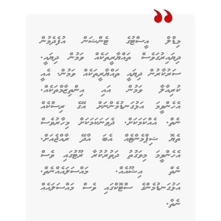
މިޑްލް އީސްޓުގެ ޓެންޝަން އުފެދެމުން
ދިޔައިރުގަވެސް ތައްޔާރީތަކެއް ވަމުން ދިޔައީ.
ސަރުކާރުން ދިޔައީ ތައްޔާރީތަކެއް ވަމުން. އެއީ
ކުރިއާލާ ވަމުން އައި އިންތިޒާމްތަކެއް.
އެހެންވީމަ އަޅުގަނޑުމެންނަށް އޭގެ ރިސްކެއް
ނެތް. އެއްކަމަކަށް. ދެވަނަކަމަކަށް މިހާރުވެސް
ތެޔޮ ޝިޕްމެންޓެއް އެބަ އާދޭ ރާއްޖެއަށް.
އެހެންވީމަ މިވަގުތު ދަތުރުކުރާ ރޫޓުގައި ވެސް
ނެތް އިޝޫއެއް. މައްސަލައެއްނެތް.
އަޅުގަނޑުމެންގެ ސްޓޮކްގައި ވެސް މައްސަލައެއް
ނެތް.