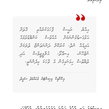
ވިދާޅުވިއެވެ.
އިއްޔެ ރައީސް ފާހަގަކުރެއްވި ގޮތަށް
އަޅުގަނޑުމެންނަކަށް އެއްވެސް ކަންބޮޑުވުމެއް
އަދިއެއް ނެތް. ކުރުކޮށް ދަންނަވަންޏާ ތެލަކަށް
ނުޖެހޭނެ. އިނގޭތޯ. އެލްޕީޖީވެސް އަދި
ތެޔޮވެސް ހިމަނައިގެން އެ ވާހަކަ މިދެންނެވީ.
އިކޮނޮމިކް މިނިސްޓަރު މުޙައްމަދު ސައީދު
މިނިސްޓަރު ވަނީ ރާއްޖެ އަންނަ ފަތުރުވެރިންނާއި ރާއްޖޭގައި