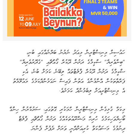
ހައުސިން މިނިސްޓްރީން މިއަދު ނެރުނު ބަޔާނެއްގައި ބުނީ،
"ބިންވެރިޔާ" ސްކީމްގެ ދަށުން ދޫކުރާ ގޯއްޗާއި "ގެދޮރުވެރިޔާ"
ސްކީމްގެ ދަށުން ދޫކުރާ ފްލެޓްތައް ލިބޭނެ ކަމަށް ބުނެ، އެކި
ފަރާތްތަކުން އާންމުންގެ އަތުން ފައިސާ ނަގަމުންދާކަމުގެ މައުލޫމާތު
އެ މިނިސްޓްރީއަށް ލިބެމުންދާ ކަމަށެވެ.
މިކަމާ ގުޅިގެން މިނިސްޓްރީން ހާމަކުރި ގޮތުގައި، ސަރުކާރުން ހިންގާ
ބޯހިޔާވަހިކަމުގެ ހުރިހާ މަޝްރޫޢުތަކެއްގެ ދަށުން ގޯއްޗާއި ފްލެޓް
ދިނުމުގެ މަސައްކަތް ކުރިއަށްދާނީ ވަރަށް ދެފުށް ފެންނަ