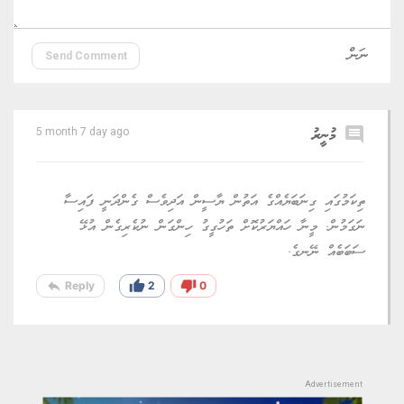
Send Comment
comment
މުނީރު
5 month 7 day ago
ތިކަމުގައި ގިނަބަޔެއްގެ އަތުން ޔާސީން އަދިވެސް ގެންދަނީ ފައިސާ
ނަގަމުން. މީނާ ހައްޔަރުކޮށް ތަހުގީގު ހިންގަން ނުކެރިގެން އުޅޭ
ސަބަބެއް ނޭނގެ.
reply
thumb_up
thumb_down
Reply
2
0