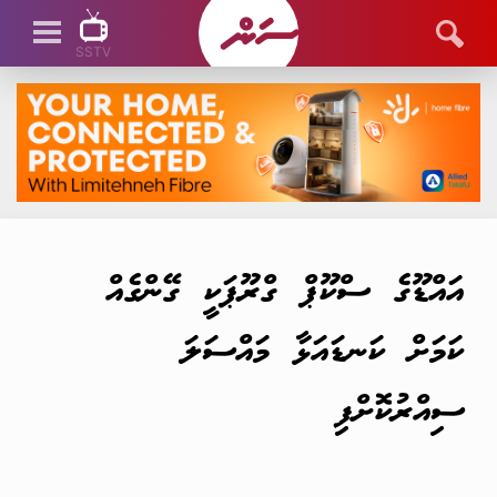
SSTV
SSTV LIVE
އައްޑޫގެ ސްކޫޕް ގްރޫޕަކީ ގޭންގެއް
ކަމަށް ކަނޑައަޅާ މައްސަލަ
ސިއްރުކޮށްފި