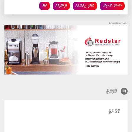
ސޯޝަލް ހައުސިންގ
މަކަރާއި ހީލަތްހެދުން
ބޯހިޔާވަހިކަން
ޚަބަރު
comment
ކޮމެންޓް