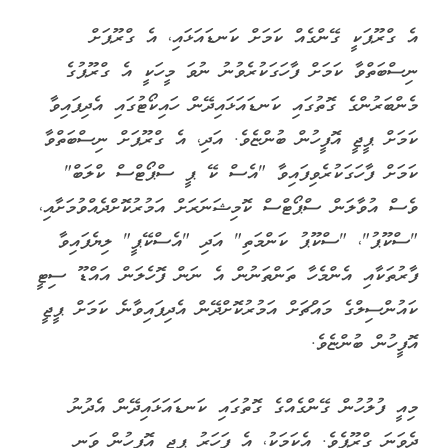
އެ ގްރޫޕަކީ ގޭންގެއް ކަމަށް ކަނޑައަޅައި، އެ ގްރޫޕަށް
ނިސްބަތްވާ ކަމަށް ފާހަގަކުރެވުނު ނުވަ މީހަކީ އެ ގްރޫޕުގެ
މެންބަރުންގެ ގޮތުގައި ކަނޑައަޅައިދޭން ހައިކޯޓުގައި އެދިފައިވާ
ކަމަށް ޕީޖީ އޮފީހުން ބުންޏެވެ. އަދި، އެ ގްރޫޕަށް ނިސްބަތްވާ
ކަމަށް ފާހަގަކުރެވިފައިވާ "އެސް ކޭ ޕީ ސްޕޯޓްސް ކްލަބް"
ވެސް އުވާލަން ސްޕޯޓްސް ކޮމިޝަނަރަށް އަމުރުކޮށްދެއްވުމަށާއި،
"ސްކޫޕު"، "ސްކޫޕު ކަންމަތި" އަދި "އެސްކޭޕީ" ލިޔެފައިވާ
ފާރުތަކާއި އެންމެހާ ތަންތަނުން އެ ނަން ފޮހެލަން އައްޑޫ ސިޓީ
ކައުންސިލްގެ މައްޗަށް އަމުރުކޮށްދޭން އެދިފައިވާނެ ކަމަށް ޕީޖީ
އޮފީހުން ބުންޏެވެ.
މިއީ ފުލުހުން ގޭންގެއްގެ ގޮތުގައި ކަނޑައަޅައިދޭން އެދުނު
ދެވަނަ ގްރޫޕެވެ. އެކަމަކު، އެ ފަހަރު ޕީޖީ އޮފީހުން ވަނީ