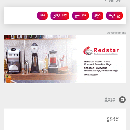
ގުޅޭ ޓެގު
ޕީޖީ އޮފީސް
ހައިކޯޓު
އައްޑޫ ސިޓީ
ގޭންގު މާރާމާރީ
ޚަބަރު
comment
ކޮމެންޓް