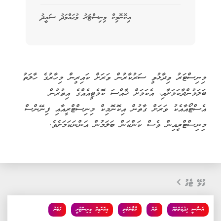
އިކޮނޮމިކް މިނިސްޓަރު މުޙައްމަދު ސައީދު
މިނިސްޓަރު ވިދާޅުވީ ސަރުކާރުން ވަރަށް ކައިރީން މިހާރުގެ ހާލަތު
ބަލަމުންދާކަމަށާއި، އެކަމަށް ޚާއްސަ ކޮމެޓީއެއްގެ އިތުރުން
އެސްޓޯއާއެކު ވަރަށް ގާތުން އިކޮނޮމިކް މިނިސްޓްރީއާއި ފިނޭންސް
މިނިސްޓްރީއިން ވެސް ކަންކަން ބަލަމުން އަންނަކަމަށެވެ.
ގުޅޭ ޓެގު
އަސާސީ ޚިދުމަތްތައް
ތެޔޮ
ކާބޯތަކެތި
އިކޮނޮމިކް މިނިސްޓްރީ
ޚަބަރު