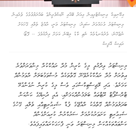
އިކޮނިމިކް މިނިސްޓްރީއިން މިއަދު ބޭއްވި ނޫސްވެރީންގެ ބައްދަލުވުމުގެ ތެރެއިން
މިނިސްޓަރު މުޙައްމަދު ސައީދު: މިނިސްޓަރު ވަނީ، ރާއްޖެ ތެލާއި ގޭހަކަށް
ނުޖެހޭނެ, މެދުކެނޑުމެއް ނެތި ކާޑު ލިބޭނެ ކަމަށް ވިދާޅުވެފަ -- ފޮޓޯ:
ރައީސް އޮފީސް
މިނިސްޓަރު ވިދާޅުވީ މީގެ ކުރީން މުދާ ރައްކާކުރާ މިންވަރަށްވުރެ
އިތުރަށް މުދާ ރައްކާކުރެވޭނޭ ގޮތްތަކެއް މުސްތަގުބަލަށް ރާވަމުންދާ
ކަމަށެވެ. އަދި ލޮޖިސްޓިކްސްގައި ވެސް މީގެ ކުރީން ނުގެންގުޅޭ
ޓްރާސްޕޯޓް ރޫޓްތައް ބަލަމުންދާކަމަށާއި، އެއީ ދުނިޔޭގެ ކަންކަން
ބަދަލުވަމުންދާ ގޮތާއެކު ރާއްޖޭގެ ފުޑް ސެކިއުރިޓީއާއި ތެލާއި ގޭހުގެ
ސެކިއުރިޓީ ކަށަވަރުކުރުމަށް ސަރުކާރުން ކުރިއަށްގެންދާ
ކަންތައްތަކެއްކަން މިނިސްޓަރު ވަނީ ފާހަގަކުރައްވައިފައެވެ.