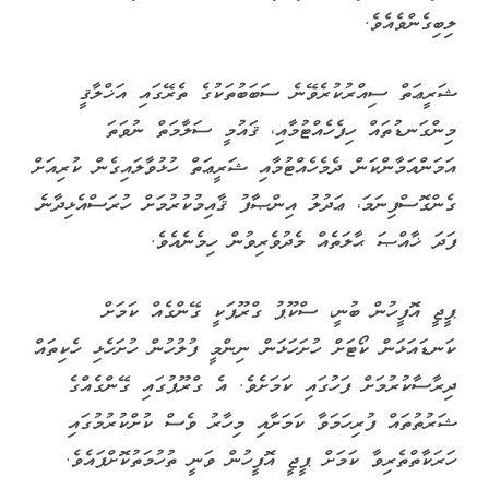
ލިބިގެންވެއެވެ.
ޝަރީޢަތް ސިއްރުކުރެވޭނެ ސަބަބުތަކުގެ ތެރޭގައި އަޚްލާޤީ
މިންގަނޑުތައް ހިފެހެއްޓުމާއި، ޤައުމީ ސަލާމަތް ނުވަތަ
އަމަންއަމާންކަން ދެމެހެއްޓުމާއި ޝަރީޢަތް ހުޅުވާލައިގެން ކުރިއަށް
ގެންގޮސްފިނަމަ، ޢަދުލު އިންޞާފު ޤާއިމުކުރުމަށް ހުރަސްއެޅިދާނެ
ފަދަ ޚާއްޞަ ޙާލަތެއް މެދުވެރިވުން ހިމެނެއެވެ.
ޕީޖީ އޮފީހުން ބުނީ، ސްކޫޕު ގްރޫޕަކީ ގޭންގެއް ކަމަށް
ކަނޑައަޅަން ކޯޓަށް ހުށަހަޅަން ނިންމީ ފުލުހުން ހުށަހެޅި ހެކިތައް
ދިރާސާކުރުމަށް ފަހުގައި ކަމަށެވެ. އެ ގްރޫޕުގައި ގޭންގެއްގެ
ޝަރުތުތައް ފުރިހަމަވާ ކަމަށާއި މިހާރު ވެސް ކުށްކުރުމުގައި
ހަރަކާތްތެރިވާ ކަމަށް ޕީޖީ އޮފީހުން ވަނީ ތުހުމަތުކޮށްފައެވެ.