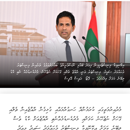
އިކޮނިމިކް މިނިސްޓްރީއިން މިއަދު ބޭއްވި ނޫސްވެރީންގެ ބައްދަލުވުމުގެ ތެރެއިން މިނިސްޓަރު
މުޙައްމަދު ސައީދު: މިނިސްޓަރު ވަނީ، ރާއްޖެ ތެލާއި ގޭހަކަށް ނުޖެހޭނެ, މެދުކެނޑުމެއް ނެތި ކާޑު
ލިބޭނެ ކަމަށް ވިދާޅުވެފަ -- ފޮޓޯ: ރައީސް އޮފީސް
މެދުއިރުމަތީގައި ކުރަމުންދާ ހަނގުރާމައާއި ގުޅިގެން ރާއްޖެއިން ތެލާއި
ގޭހަށް ނުޖެހޭނެ ކަމަށާއި މެދުކެނޑުމެއްނެތި ރާއްޖެއަށް ކާޑު ވެސް
ލިބޭނެ ކަމަށް އިކޮނޮމިކް މިނިސްޓަރު މުޙައްމަދު ސައީދު މިއަދު