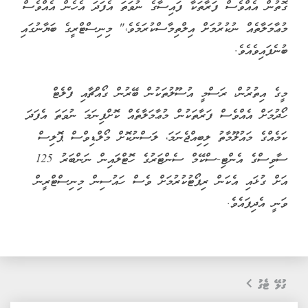
ގޮތުން އެއްވެސް ފަރާތަކާ ފައިސާގެ ނުވަތަ އެފަދަ އެހެން އެއްވެސް
މުޢާމަލާތެއް ނުކުރުމަށް އިލްތިމާސްކުރަމެވެ،" މިނިސްޓްރީގެ ބަޔާނުގައި
ބުނެފައިވެއެވެ.
މީގެ އިތުރުން، ރަސްމީ އުސޫލުތަކުން ބޭރުން ގޯއްޗާއި ފްލެޓް
ހޯދުމަށް އެއްވެސް ފަރާތަކުން މުޢާމަލާތެއް ކޮށްފިނަމަ ނުވަތަ އެފަދަ
ކަމެއްގެ މައުލޫމާތު ލިބިއްޖެނަމަ، ލަސްނުކޮށް މޯލްޑިވްސް ޕޮލިސް
ސާވިސްގެ އެންޓި-ސްކޭމް ސެންޓަރުގެ ހޮޓްލައިން ނަންބަރު 125
އަށް ގުޅައި އެކަން ރިޕޯޓުކުރުމަށް ވެސް ހައުސިން މިނިސްޓްރީން
ވަނީ އެދިފައެވެ.
ގުޅޭ ޓެގު