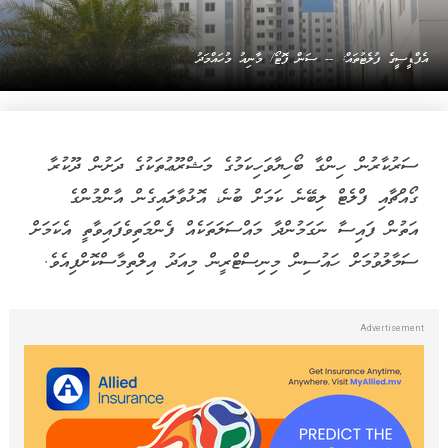
އެފްޑީސީގެ ފުލެޓުތައް: -- ސަން ފޮޓޯ/ މާނިއު މުހައްމަދު
ސަރުކާރުން ހިންގާ ބޯހިޔާވަހިކަމުގެ މަޝްރޫޢުތަކުގެ ދަށުން ދޫކުރާ
ގޯއްޗާއި ފްލެޓް ލިބޭނެ ކަމަށް ބުނެ، އޮޅުވާލައިގެން އާންމުންގެ
އަތުން ފައިސާ ނަގަމުންދާ މައްސަލަތަކެއް ފެންމަތިވެފައިވާތީ އެކަމަށް
ސަމާލުވުމަށް ހައުސިން މިނިސްޓްރީން މިއަދު އިލްތިމާސްކޮށްފިއެވެ.