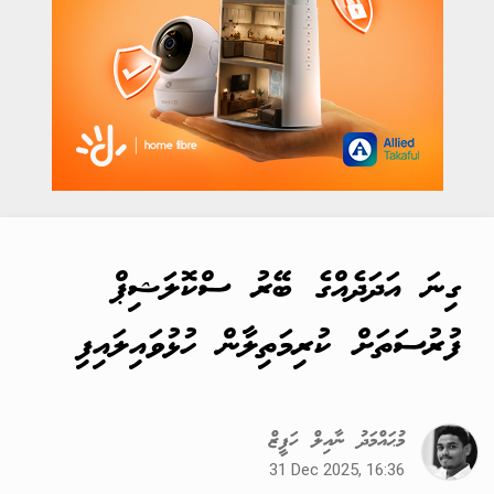
ގިނަ އަދަދެއްގެ ބޭރު ސްކޮލަޝިޕް
ފުރުސަތަށް ކުރިމަތިލާން ހުޅުވައިލައިފި
މުޙައްމަދު ނާއިލް ހަފީޒް
31 Dec 2025, 16:36