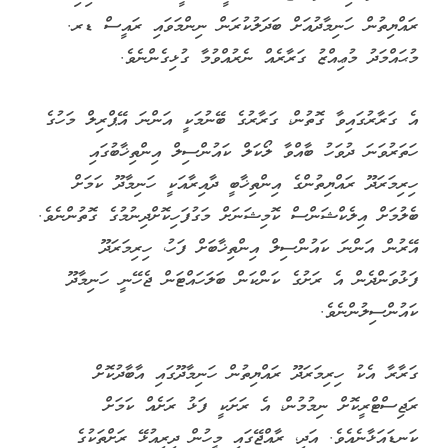
ރައްޔިތުން ހަނިމާދުއަށް ބަދަލުކުރަން ނިންމަވައި ރައީސް ޑރ.
މުޙައްމަދު މުޢިއްޒު ގަރާރެއް ނެރުއްވުމާ ގުޅިގެންނެވެ.
އެ ގަރާރުގައިވާ ގޮތުން، ގަރާރުގެ ބޭނުމަކީ އަންނަ އޭޕްރިލް މަހުގެ
ހަތަރުވަނަ ދުވަހު ބާއްވާ ލޯކަލް ކައުންސިލް އިންތިޚާބުގައި
ހިރިމަރަދޫ ރައްޔިތުންގެ އިންތިޚާބީ ދާއިރާއަކީ ހަނިމާދޫ ކަމަށް
ބެލުމަށް އިލެކްޝަންސް ކޮމިޝަނަށް މަގުފަހިކޮށްދިނުމުގެ ގޮތުންނެވެ.
އޭރުން އަންނަ ކައުންސިލް އިންތިޚާބަށް ފަހު، ހިރިމަރަދޫ
ފަޅުވަންދެން އެ ރަށުގެ ކަންކަން ބަލަހައްޓަން ޖެހޭނީ ހަނިމާދޫ
ކައުންސިލުންނެވެ.
ގަރާރާ އެކު ހިރިމަރަދޫ ރައްޔިތުން ހަނިމާދޫގައި އާބާދުކޮށް
ރަޖިސްޓްރީކޮށް ނިމުމުން، އެ ރަށަކީ ފަޅު ރަށެއް ކަމަށް
ކަނޑައަޅާނެއެވެ. އަދި، ރާއްޖޭގައި މީހުން ދިރިއުޅޭ ރަށްތަކުގެ