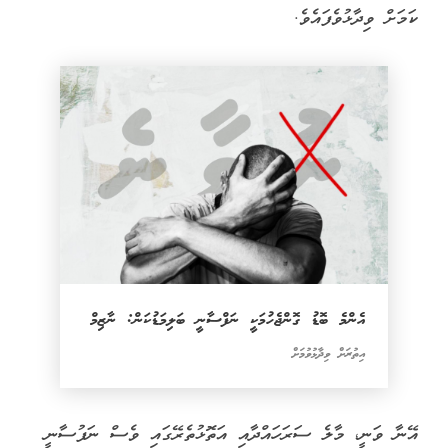
ކަމަށް ވިދާޅުވެފައެވެ.
އެންމެ ބޮޑު ގޮންޖެހުމަކީ ނަފްސާނީ ބަލިމަޑުކަން: ނާޒިމް
އިތުރަށް ވިދާޅުވުމަށް
އޭނާ ވަނީ، މާލެ ސަރަހައްދާއި އަތޮޅުތެރޭގައި ވެސް ނަފުސާނީ