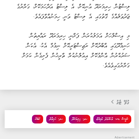
ލިސްޓުން ހިރިމަރަދޫ އުނިކޮށް، އެ ލިސްޓު އަދާހަމަކޮށް، ގަރާރުގެ
ޖަދުވަލެއްގެ ގޮތުގައި އެ ލިސްޓު ވަނީ ހިމަނުއްވާފައެވެ.
މި އިސްލާހަށް އަމަލުކުރަން ފަށާނީ ހިރިމަރަދޫ ރައްޔިތުން
ހަނިމާދޫގައި އާބާދުކޮށް ރަޖިސްޓަރީކޮށް ނިމުމާ އެކު، އެކަން
ސަރުކާރުން އާންމުކޮށް އިއުލާނުކުރާ ތާރީޚުން ފެށިގެން ކަމަށް
ގަރާރުގައިވެއެވެ.
ގުޅޭ ޓެގު
ރައީސް ޑރ. މުހައްމަދު މުއިއްޒު
ހދ. ހިރިމަރަދޫ
ހދ. ހަނިމާދު
ޚަބަރު