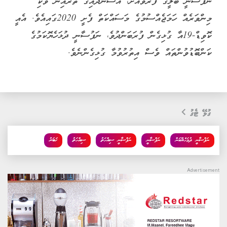
ނަފުސާނީ ބަލީގެ ފަރުވާއަށް، އާސަންދައިގެ ތެރެއިން ވަކި
މިންވަރެއް ހަމަޖެއްސުމުގެ މަސައްކަތް ފެށީ 2020ގައިއެވެ. އެއީ
ކޮވިޑް-19އާ ގުޅިގެން ފުރަބަންދުވެ، ނަފުސާނީ ދުޅަހެޔޮކަމުގެ
ކަންބޮޑުވުންތައް ވެސް އިތުރުވުމާ ގުޅިގެންނެވެ.
ގުޅޭ ޓެގު
ނަފްސާނީ ދުޅަހެޔޮކަން
ނަފްސާނީ
ނަފްސާނީ ސިއްހަތު
ސިއްހަތު
ޚަބަރު