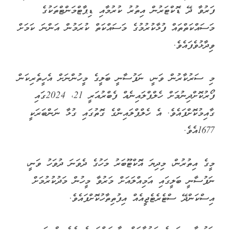
ފަރުވާ ދޭ ޑޮކްޓަރުން އިތުރު ކުރުމާއި ޑިޕާޓްމަންޓްތަކުގެ
މަސައްކަތްތައް ފުޅާކުރުމުގެ މަސައްކަތް ކުރަމުން އަންނަ ކަމަށް
ވިދާޅުވެފައެވެ.
މި ސަރުކާރުން ވަނީ، ނަފުސާނީ ބަލީގެ މީހުންނަށް އެހީތެރިކަން
ފޯރުކޮށްދިނުމަށް ހެލްޕްލައިނެއް ފެބްރުއަރީ 21، 2024ގައި
ގާއިމުކޮށްފައެވެ. އެ ހެލްޕްލައިންގެ ގޮތުގައި ގުޅާ ނަންބަރަކީ
1677އެވެ.
މީގެ އިތުރުން، މިދިޔަ އޮކްޓޫބަރު މަހުގެ ދެވަނަ ދުވަހު ވަނީ،
ނަފުސާނީ ބަލީގައި އަމިއްލައަށް މަރުވާ މީހުން މަދުކުރުމަށް
އިސްކަންދޭ ސްޓެރެޓެޖީއެއް އިފުތިތާހުކޮށްފައެވެ.