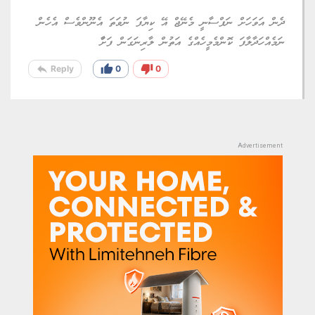
ދެން އަވަހަށް ނަފްސާނީ މެނޭޖް އޭ ކިޔާފަ ނުވަތަ އެނޫންވެސް އެހެން
ނަމެއްހަދާލާފަ ކޮންމެމީހެއްގެ އަތުން ލާރިނަގަން ފަށްާ
reply
thumb_up
thumb_down
Reply
0
0