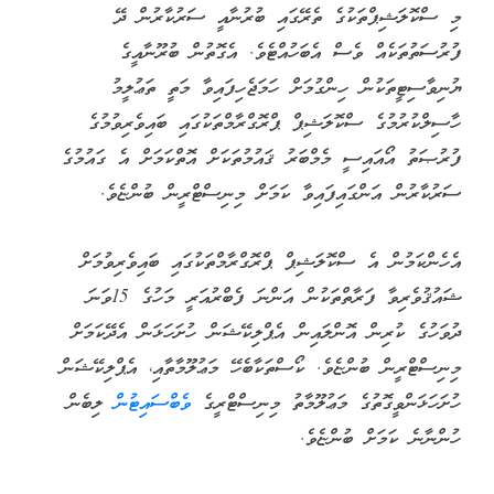
މި ސްކޮލަޝިޕްތަކުގެ ތެރޭގައި ބުރުނާއީ ސަރުކާރުން ދޭ
ފުރުސަތުތަކެއް ވެސް އެބަހުއްޓެވެ. އެގޮތުން ބުރޫނާއީގެ
ޔުނިވާސިޓީތަކުން ހިންގުމަށް ހަމަޖެހިފައިވާ މަތީ ތަޢުލީމު
ހާސިލްކުރުމުގެ ސްކޮލަޝިޕް ޕްރޮގްރާމްތަކުގައި ބައިވެރިވުމުގެ
ފުރުޞަތު އޯއައިސީ މެމްބަރު ޤައުމުތަކަށް އޮތްކަމަށް އެ ގައުމުގެ
ސަރުކާރުން އަންގައިފައިވާ ކަމަށް މިނިސްޓްރީން ބުންޏެވެ.
އެހެންކަމުން އެ ސްކޮލަޝިޕް ޕްރޮގްރާމްތަކުގައި ބައިވެރިވުމަށް
ޝައުޤުވެރިވާ ފަރާތްތަކުން އަންނަ ފެބްރުއަރީ މަހުގެ 15ވަނަ
ދުވަހުގެ ކުރިން އޮންލައިން އެޕްލިކޭޝަން ހުށަހަޅަން އެދޭކަމަށް
މިނިސްޓްރީން ބުންޏެވެ. ކޯސްތަކާބެހޭ މަޢުލޫމާތާއި، އެޕްލިކޭޝަން
ހުށަހަޅަންވީގޮތުގެ މަޢުލޫމާތު މިނިސްޓްރީގެ
ވެބްސައިޓުން
ލިބެން
ހުންނާނެ ކަމަށް ބުންޏެވެ.