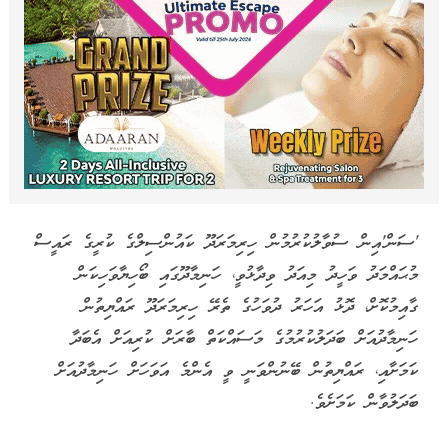
'ސަން'އިން ސުވާލުކުރުމުން ހިރިމަރަދޫ ކައުންސިލްގެ ކުރީގެ ރައީސް
މުޙައްމަދު ވަހީދު މިއަދު ވިދާޅުވީ، ހަނިމާދޫގައި ބޯހިޔާވަހިކަން
ގާއިމުކޮށް، ދޮޅު އަހަރު ދުވަހުގެ ތެރޭ ހިރިމަރަދޫ ރައްޔިތުން
ހަނިމާދުއަށް ބަދަލުކުރުމުގެ މަސައްކަތް ބާރަށް ކުރިއަށް އެބަދާ
ކަމަށާއި، ރައްޔިތުން ބޭނުންވަނީ ވީ އެންމެ އަވަހަށް ހަނިމާދުއަށް
ބަދަލުވާން ކަމަށެވެ.