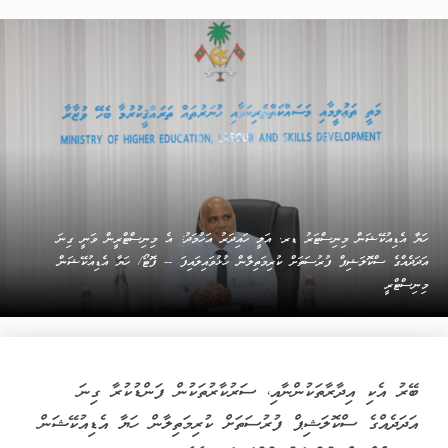
ހަޔާ އެޑިއުކޭޝަން މިނިސްޓަރު ޑރ. އަލީ ހައިދަރު އަހުމަދު: އެ މިނިސްޓްރީން ވަނީ ގިނަ
އަދަދެއްގެ ސްކޮލަޝިޕް ފުރުސަތަށް ކުރިމަތިލާން ހުޅުވައިލައިފަ -- ފޮޓޯ/ ހަޔާ އެޑިއުކޭޝަން
މިނިސްޓްރީ
ބޭރު އެކި އިދާރާތަކުންނާއި، ސަރުކާރުތަކުން ފަންޑުކުރާ ގިނަ
އަދަދެއްގެ ސްކޮލަޝިޕް ފުރުސަތަށް ކުރިމަތިލާން ހަޔާ އެޑިއުކޭޝަން