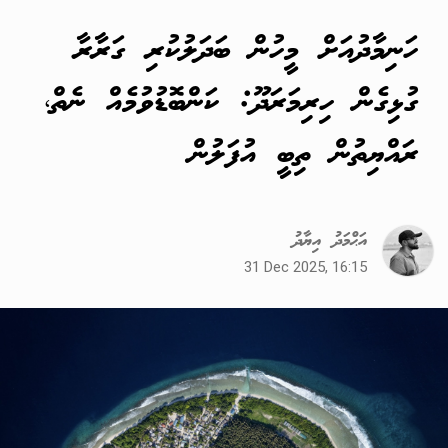
ހަނިމާދުއަށް މީހުން ބަދަލުކުރި ގަރާރާ
ގުޅިގެން ހިރިމަރަދޫ: ކަންބޮޑުވުމެއް ނެތް،
ރައްޔިތުން ތިބީ އުފަލުން
އަޙްމަދު އިޔާދު
31 Dec 2025, 16:15