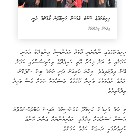
ހިރިމަރަދޫގެ ކޮންމެ ގެއަކަށް ހަނިމާދޫން ގޯއްޗެއް ދެނީ
އިތުރަށް ވިދާޅުވުމަށް
ހިރިމަރަދޫގައި ނޯންނަނީ ލޯކަލް ކައުންސިލް އިންތިޚާބު އެކަނި
ކަމަށާއި އެ ރަށް މިހާރު އޮތީ ހަނިމާދޫގެ އިހުތިސާސްގައި ކަމަށް
އޭނާ ވިދާޅުވިއެވެ. މިހާރު ކުރިއަށް ދަނީ ރަށުގެ ބިން ސާފުކޮށް،
ރަށުގެ ރުއްތަކުގެ ވެރިން ހޯދުމުގެ މަސައްކަތް ކަމަށް ވެސް ވަޙީދު
ވިދާޅުވިއެވެ.
މި ކަމާ ގުޅިގެން ހަނިމާދޫ ކައުންސިލްގެ ރައީސް ޢަބްދުއްސައްތާރު
ޙަސަން 'ސަން'އަށް ވިދާޅުވީ، ރައްޔިތުންނަށް އަންނަ ކޮންމެ
ކުރިއެރުމަކީ ރަނގަޅު ކަމެއް ކަމަށެވެ.