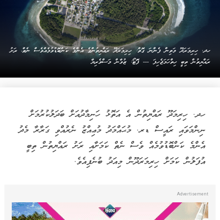
ހދ. ހިރިމަރަދޫ މަތިން ފެންނަ ގޮތް: ހިރިމަރަދޫ ރައްޔިތުންގެ އެންމެ ކަންބޮޑުވުމެއްވެސް ނެތް، ރަށު
ރައްޔިތުން ތިބީ ހިތްހަމަޖެހިފަ --- ފޮޓޯ: ޒުވާން މަސްވެރިޔާ
ހދ. ހިރިމަދޫ ރައްޔިތުން އެ އަތޮޅު ހަނިމާދުއަށް ބަދަލުކުރުމަށް
ނިންމަވައި ރައީސް ޑރ. މުޙައްމަދު މުޢިއްޒު ނެރުއްވި ގަރާރާ މެދު
އެންމެ ކަންބޮޑުވުމެއް ވެސް ނެތް ކަމަށާއި ރަށު ރައްޔިތުން ތިބީ
އުފަލުން ކަމަށް ހިރިމަރަދޫން މިއަދު ބުނެފިއެވެ.