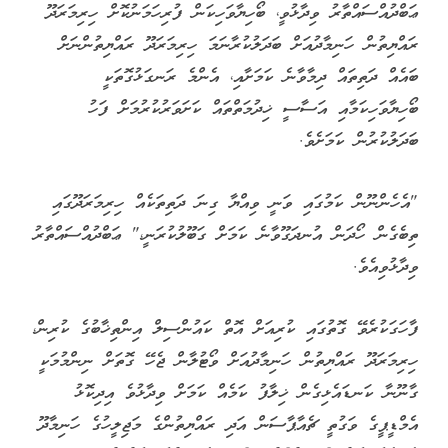
ޢަބްދުއްސައްތާރު ވިދާޅުވީ، ބޯހިޔާވަހިކަން ފުރިހަމަނުކޮށް ހިރިމަރަދޫ
ރައްޔިތުން ހަނިމާދުއަށް ބަދަލުކުރާނަމަ ހިރިމަރަދޫ ރައްޔިތުންނަށް
ބައެއް ދަތިތައް ދިމާވާނެ ކަމަށާއި، އެންމެ ރަނގަޅުގޮތަކީ
ބޯހިޔާވަހިކަމާއި އަސާސީ ޚިދުމަތްތައް ކަށަވަރުކުރުމަށް ފަހު
ބަދަލުކުރުން ކަމަށެވެ.
"އެހެންނޫން ކަމުގައި ވަނީ ވިއްޔާ ގިނަ ދަތިތަކެއް ހިރިމަރަދޫގައި
ތިބެގެން ހޯދަން އުނދަގޫވާނެ ކަމަށް ގަބޫލުކުރަނީ،" ޢަބްދުއްސައްތާރު
ވިދާޅުވިއެވެ.
ފާހަގަކުރެވޭ ގޮތުގައި ކުރިއަށް އޮތް ކައުންސިލް އިންތިޚާބުގެ ކުރިން،
ހިރިމަރަދޫ ރައްޔިތުން ހަނިމާދުއަށް ވޯޓުލާން ޖެހޭ ގޮތަށް ނިންމުމަކީ
ގާނޫނާ ކަނޑައެޅިގެން ޚިލާފު ކަމެއް ކަމަށް ވިދާޅުވެ އިދިކޮޅު
އެމްޑީޕީގެ ވަގުތީ ޗެއާޕާސަން އަދި ރައްޔިތުންގެ މަޖިލީހުގެ ހަނިމާދޫ