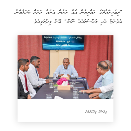
"ދިވެހިރާއްޖޭގެ ރައްޔިތުން އެއް ރަށުން އަނެއް ރަށަށް ބަދަލުވާން
އެދެންޏާ އެއީ މައްސަލައެއް ނޫން،" އޭނާ ވިދާޅުވިއެވެ.
އިތުރަށް ވިދާޅުވުމަށް