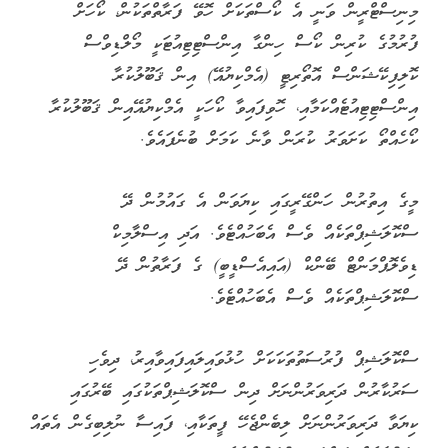
މިނިސްޓްރީން ވަނީ އެ ކޯސްތަކަށް ހޮވޭ ފަރާތްތަކުން، ކޯހަށް
ފުރުމުގެ ކުރިން ކޯސް ހިންގާ އިންސްޓިޓިއުޓަކީ މޯލްޑިވްސް
ކޮލިފިކޭޝަންސް އޮތޯރިޓީ (އެމްކިޔުއޭ) އިން ޤަބޫލުކުރާ
އިންސްޓިޓިއުޓެއްކަމާއި، ހޮވިފައިވާ ކޯހަކީ އެމްކިޔުއޭއިން ޤަބޫލުކުރާ
ކޯހެއްތޯ ކަށަވަރު ކުރަން ވާނެ ކަމަށް ބުނެފައެވެ.
މީގެ އިތުރުން ހަންގޭރީގައި ކިޔަވަން އެ ގައުމުން ދޭ
ސްކޮލަޝިޕްތަކެއް ވެސް އެބަހުއްޓެވެ. އަދި އިސްލާމިކް
ޑިވެލޮޕްމަންޓް ބޭންކް (އައިއެސްޑީބީ) ގެ ފަރާތުން ދޭ
ސްކޮލަޝިޕްތަކެއް ވެސް އެބަހުއްޓެވެ.
ސްކޮލަޝިޕް ފުރުސަތުތަކަކަށް ހުޅުވައިލައިފައިވާއިރު، ދިވެހި
ސަރުކާރުން ދަރިވަރުންނަށް ދިން ސްކޮލަޝިޕްތަކުގައި ބޭރުގައި
ކިޔަވާ ދަރިވަރުންނަށް ލިބެންޖެހޭ ފީތަކާއި، ފައިސާ ނުލިބިގެން އެތައް