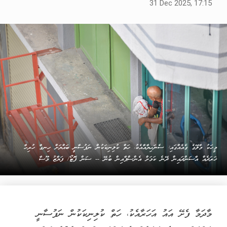
31 Dec 2025, 17:15
މީހަކު މާލޭގެ ގެއެއްގައި: ސެނަހިޔާއާއެކު، ހަތް ކުލިނިކަކުން ނަފުސާނީ ބައްޔަށް ހިނގާ ހުރިހާ
ޚަރަދެއް އާސަންދައިން ދޭނެ ކަމަށް އެންސްޕާއިން ބުނޭ -- ސަން ފޮޓޯ/ ފަޔާޒު މޫސާ
މާދަމާ ފެށޭ އައު އަހަރާއެކު، ހަތް ކުލިނިކަކުން ނަފުސާނީ