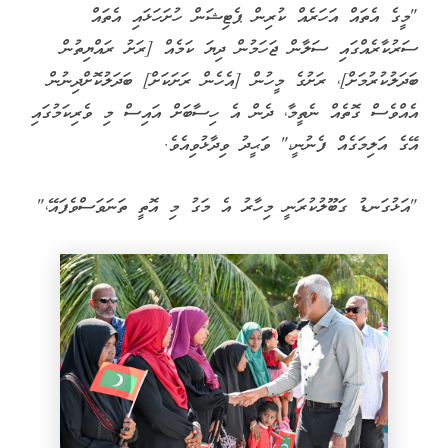
"މީގެ އެތައް އަހަރެއް ކުރިން ޕެޓިޝަން ހުށަހަޅައި އެތައް
ސަރުކާރެއްގައި ސަލާން ޖަހަމުން ދިޔަ ކަމެއް [ރަށު ރައްޔިތުން
ބަދަލުކުރުމަށް]، ރަށުގެ މީހުން [އެހެން ރަށަކަށް] ބަދަލުކޮށްދިނުން
އެއްވެސް ގޮތެއް ނެތީމާ، ދެން އެ ހިސާބަށް އައިސް މި ވެރިކަމުގައި
އޭގެ އަލިމަގެއް ފެނުނީ،" ވަޙީދު ވިދާޅުވިއެވެ.
"އަޅުގަނޑު ގަބޫލުކުރަނީ މިހާރު އެ މަގު މި އޮތީ ތަނަވަސްވެފައޭ،"