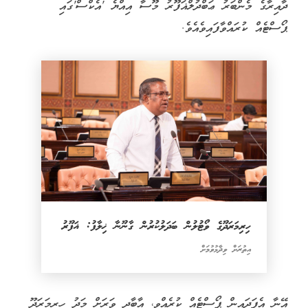
ދާއިރާގެ މެންބަރު ޢަބްދުލްޣަފޫރު މޫސާ އިއްޔެ 'އެކްސް'ގައި
ޕޯސްޓެއް ކުރައްވާފައިވެއެވެ.
ހިރިމަރަދޫގެ ވޯޓުލުން ބަދަލުކުރުން ގާނޫނާ ޚިލާފު: ޣަފޫރު
އިތުރަށް ވިދާޅުވުމަށް
އޭނާ އެފަދައިން ޕޯސްޓެއް ކުރެއްވީ، އާބާދީ ވަރަށް މަދު ހިރިމަރަދޫ