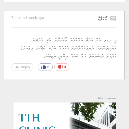
comment
ބޯހަލާކު
7 month 1 week ago
މި މޑޕ އަށް ކަމުދާ އެއްކަމެއް ނޯންނާނެ. އަދި އަމުދުން
ރައްޔިތުންނަށް ރަނގަޅެއްވާނަނަ އެކަމެއް ކަމަކު ނުދާނެ. މިގައުމުގެ
ހަލާކަށް މަސައްކަތް ކުރާ ބައެއް މިނޫނީ ނުތިބޭނެ
reply
thumb_up
thumb_down
Reply
5
0