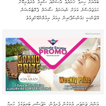
ބައްޔަށް ހިނގާ ޚަރަދެއް އާސަންދަ ސްކީމް މެދުވެރިކޮށް
ހަމަޖައްސާނެ ކަމަށް ނެޝަނަލް ސޯޝަލް ޕްރޮޓެކްޝަން
އޭޖެންސީ (އެންސްޕާ)އިން މިއަދު އިއުލާންކޮށްފިއެވެ.
އަންނަ ޖަނަވަރީ އެކަކުން ފެށިގެން, ނަފުސާނީ ބަލިތަކުގެ ހުރިހާ