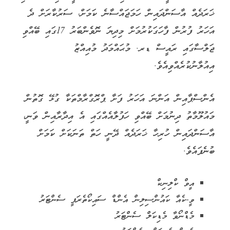
ޚަރަދެއް އާސަންދައިން ހަމަޖައްސާނެ ކަމަށް، ސަރުކާރަށް ދެ
އަހަރު ފުރުން ފާހަގަކުރުމަށް މިދިޔަ ނޮވެންބަރު 17ގައި ބޭއްވި
ޖަލްސާގައި ރައީސް ޑރ. މުޙައްމަދު މުއިއްޒު
އިއުލާނުކުރެއްވިއެވެ.
އެންސްޕާއިން އަންނަ އަހަރު ފަށާ ޕްރޮގްރާމްތަކާ ގުޅޭ ގޮތުން
މައުލޫމާތު ދިނުމަށް ބޭއްވި ހަފުލާއެއްގައި އެ އިދާރާއިން ވަނީ،
އާސަންދައިން ހުރިހާ ޚަރަދެއް ދޭނީ ހަތް ތަނަކަށް ކަމަށް
ބުނެފައެވެ.
އީވް ކްލިނިކް
ވީ-ކެއާ ކައުންސިލިން އެންޑް ސައިކޯތެރަޕީ ސެންޓަރު
މެޑްނޯވާ މެޑިކަލް ސެންޓަރު