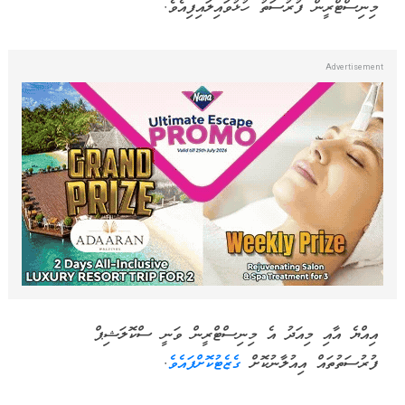
މިނިސްޓްރީން ފުރުސަތު ހުޅުވައިލައިފިއެވެ.
އިއްޔެ އާއި މިއަދު އެ މިނިސްޓްރީން ވަނީ ސްކޮލަޝިޕް
ފުރުސަތުތައް އިއުލާނުކޮށް
ގެޒެޓުކޮށްފައެވެ
.