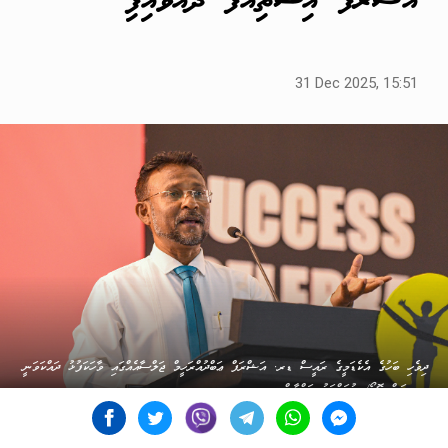
އަޝްރަފް އިސްތިއުފާ ދެއްވައިފި
31 Dec 2025, 15:51
ދިވެހި ބަހުގެ އެކެޑަމީގެ ރައީސް ޑރ. އަޝްރަފް ޢަބްދުއްރަހީމް ޖަލްސާއެއްގައި ވާހަކަފުޅު ދައްކަވަނީ
-- ސަން ފޮޓޯ/ މުހައްމަދު ހައްޔާން