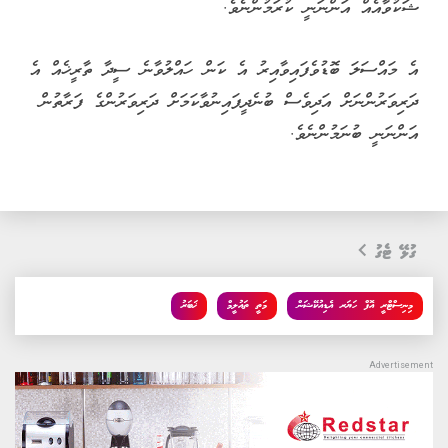
ޝަކުވާއެއް އަންނަނީ ކުރަމުންނެވެ.
އެ މައްސަލަ ބޮޑުވެފައިވާއިރު އެ ކަން ހައްލުވާނެ ސީދާ ތާރީޚެއް އެ
ދަރިވަރުންނަށް އަދިވެސް ބުނެދީފައިނުވާކަމަށް ދަރިވަރުންގެ ފަރާތުން
އަންނަނީ ބުނަމުންނެވެ.
ގުޅޭ ޓެގު
މިނިސްޓްރީ އޮފް ހަޔަރ އެޑިއުކޭޝަން
މަތީ ތައުލީމް
ޚަބަރު