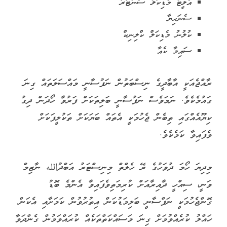
އެލީޓް މެޑިކަލް ސެންޓަރު
ސެނަހިޔާ
ކުލުނު މެޑިކަލް ކްލިނިކް
ސައިމާ ކެއާ
ރާއްޖެއަކީ އާބާދީގެ ނިސްބަތުން ނަފުސާނީ މައްސަލަތައް ގިނަ
ގައުމެކެވެ. ނަމަވެސް ނަފުސާނީ ބަލިތަކަށް ފަރުވާ ހޯދަން ދިގު
ކިޔޫއެއްގައި ތިބެން ޖެހުމަކީ އެތައް ބަޔަކަށް ތަކުލީފަކަށް
ވެފައިވާ ކަމެކެވެ.
މިދިޔަ ހޯމަ ދުވަހުގެ ރޭ ހެލްތް މިނިސްޓަރު އަބްދުالله ނާޒިމް
ވަނީ، ސިއްހީ ދާއިރާއަށް ކުރިމަތިވެފައިވާ އެންމެ ބޮޑު
ގޮންޖެހުމަކީ ނަފްސާނީ ބަލިމަޑުކަން އިތުރުވުން ކަމަށާއި އެކަން
ހައްލު ކުރެއްވުމަށް ގިނަ މަސައްކަތްތަކެއް ކުރައްވަމުން ގެންދަވާ