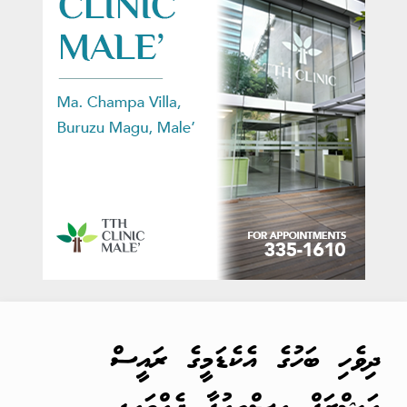
ދިވެހި ބަހުގެ އެކެޑަމީގެ ރައީސް