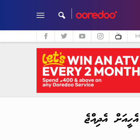
In
ދީން
ކޮލަމް
މަލްޓިމީޑިއާ
ހީއަށް އެދިއްޖެ