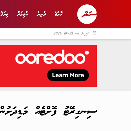
ރާއްޖެ
ދުނިޔެ
ކުޅިވަރު
ވިޔަފާރ
date_range
ހޮނިހިރު 08 އޮގަސްޓް 2026
ރާއްޖެ
ރިޕޯޓް
ދު
ސިނގިރޭޓު ފޮށްޓެއް މަޑިދަށުން 