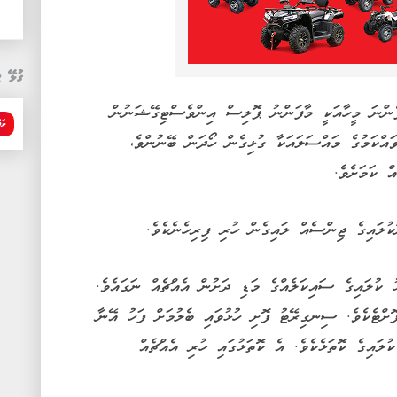
ގުޅޭ ޓ
ފެންނަ މީހާއަކީ މާފަންނު ޕޮލިސް އިންވެސްޓިގޭޝަނުން
ވަ
ައްކަމުގެ މައްސަލައަކާ ގުޅިގެން ހޯދަން ބޭނުންވެ،
ް ކަމަށެވެ.
ލައިގެ ޖިންސެއް ލައިގެން ހުރި ފިރިހެނެކެވެ.
 ކުލައިގެ ސައިކަލެއްގެ މަޑި ދަށުން އެއްޗެއް ނަގައެވެ.
ށްޓެކެވެ. ސިނގިރޭޓު ފޮށި ހުޅުވައި ބެލުމަށް ފަހު އޭނާ
ލައިގެ ކޮތަޅެކެވެ. އެ ކޮތަޅުގައި ހުރި އެއްޗެއް