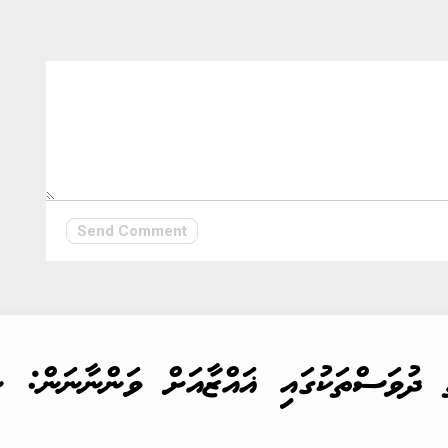
Send Comment
 ދުވަސްތަކުގައި ޣައްޒާއަށް ވަންނާނަން: ނަ