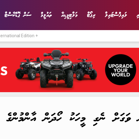
ި
ލައިފްސްޓައިލް
ރިޕޯޓް
މަލްޓިމީޑިއާ
ތައުލީމް
ސަން ޕޮޑްކާސްޓް
ternational Edition +
ނިޔެ
ވާހަކަ
ވިޔަފާރި
ލައިފްސްޓައިލް
ވަގަށް ނެގި މީހަކު ހޯދަން އާންމުންގެ އެ