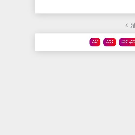
ެގު
އްކަމާއި ފޭރުން
ފުލުހުން
ޚަބަރު