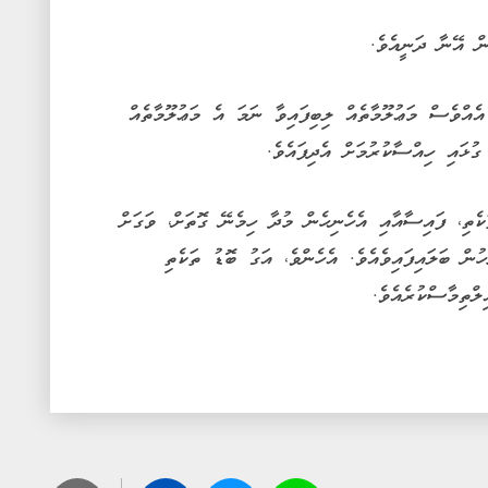
ން އޭނާ ދަނީއެވެ.
ެއްވެސް މަޢުލޫމާތެއް ލިބިފައިވާ ނަމަ އެ މަޢުލޫމާތެއް
ކެތި، ފައިސާއާއި އެހެނިހެން މުދާ ހިމެނޭ ގޮތަށް، ވަގަށް
ން ބަލައިފައިވެއެވެ. އެހެންވެ، އަގު ބޮޑު ތަކެތި
ލްތިމާސްކުރެއެވެ.