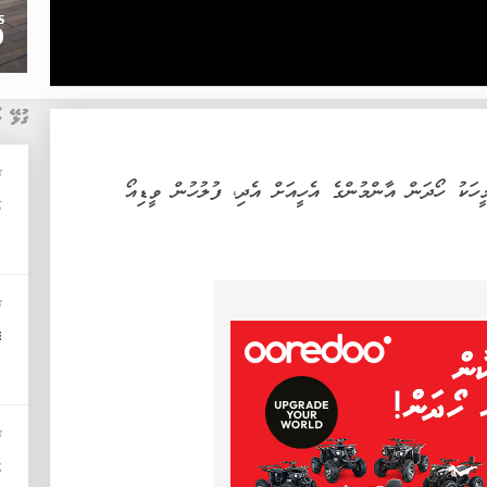
ގުޅޭ ޚ
ޚ
ަކު ހޯދަން އާންމުންގެ އެހީއަށް އެދި، ފުލުހުން ވީޑިއޯ
26
ޚ
ގ
ޚ
މ