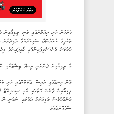
ފުލުހުން ކުރި އިއުލާނުގައި ވަނީ، ވީޑިއޯއިން 
ތަހުގީގު ކުރަމުންދާ، ސައިކަލެއްގެ މަޑިދަށުން ވ
ކާކުކަން ދެނެގަނެވިފައިނުވާތީ ހޯދިފައިނުވާ މީހެއ
އެ ވީޑިއޯއިން ފެންނަނީ ރީނދޫ ޓީޝާޓަކާއި ނޫކު
އޭނާ ހިނގާފައި އައިސް، ޕާކުކޮށްފައި ހުރި ކަޅު
ވީޑިއޯއިން ފެންނަ ގޮތުގައި އެއީ ސިނގިރޭޓު ފޮ
އަނެއްކާވެސް މަޑިދަށަށް އަތްލައި، ނަގަނީ ނޫ ކު
ސާފެއްނުވެއެވެ.