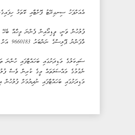
އެއަށްފަހު ސިނގިރޭޓު ފޮށްޓާއި ކޮތަޅު ހިފައިގެ
ފުލުހުން ވަނީ، ވީޑިއޯއިން ފެންނަ މީހާއާ ބެހޭ އ
މާފަންނު ޕޮލިސްގެ ނަންބަރު 9660183 އަށް ގުޅައި ހިއްސާކުރުމަށް އެދިފައެވެ.
ސައިކަލުގެ މަޑިދަށުގައި ބަހައްޓާފައި ހުންނަ ތަ
ނެގުމުގެ މައްސަލަތައް މީގެ ކުރިން ވެސް ފުލުހު
މަޑިދަށުގައި ބަހައްޓާފައި ނުދިޔުމަށް ފުލުހުން އި