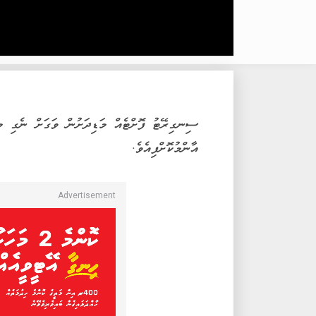
ސިނގިރޭޓު ފޮށްޓެއް މަޑިދަށުން ވަގަށް ނެގި މީހ
އާންމުކޮށްފިއެވެ.