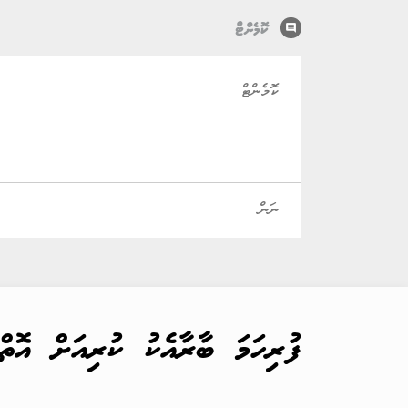
comment
ކޮމެންޓް
ފުރިހަމަ ބާރާއެކު ކުރިއަށް އޮތް