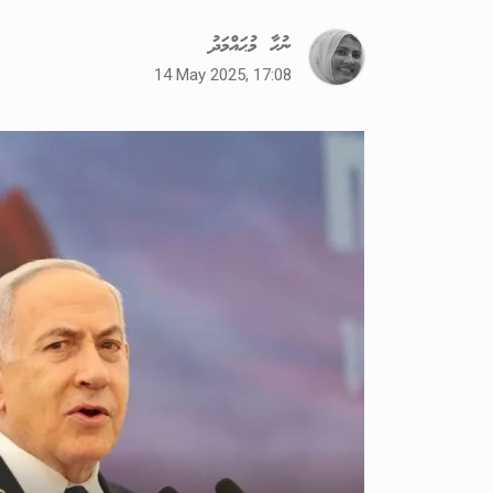
ނުހާ މުޙައްމަދު
14 May 2025, 17:08