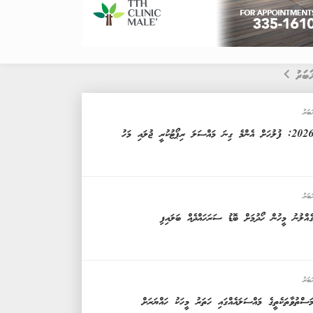
ަބަރު
ަބަރު
20: ފުލުހަށް އެންމެ ގިނަ މައްސަލަ ރިޕޯޓުކުރީ ޖުލައި މަހު
ަބަރު
ެއްލުނު މީހުން ހޯދުމަށް ބޮޑު ސަރަހައްދެއް ބަލައިފި
ަބަރު
ަސްތުވާތަކެތީގެ މައްސަލައެއްގައި ހަތަރު މީހަކު ހައްޔަރަށް