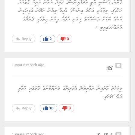
ޤާނޫނު އަސާސީ އޮތީ އަދުލުއިންސާފު ފެއިލް ކުރާނެ ހުރިހާ ގޮތަކަށް
ހަދާފައި، މިތާގައި އަދުލު އިންސާފު ޤާއިމް ވިޔެނާ ނުދޭން އަޑިއަޑިން
އެންމެ ބޮޑަށް މަސައްކަތް ކިރަނީ މާފެޔާ މީހުން މިތާގައި ފަރުދާގެ
ފުރަގްހުގައިތިބި !
reply
thumb_up
thumb_down
Reply
2
0
comment
ދީދީ
1 year 6 month ago
މިކަހަލަ މޮޔައިން ރައްޔިތުން އެވެރިންގެ މަންދޫބުންގެ ގޮތުގައި ހޮވާތީ
މައްސަލަޔަކީ.
reply
thumb_up
thumb_down
Reply
16
3
1 year 6 month ago