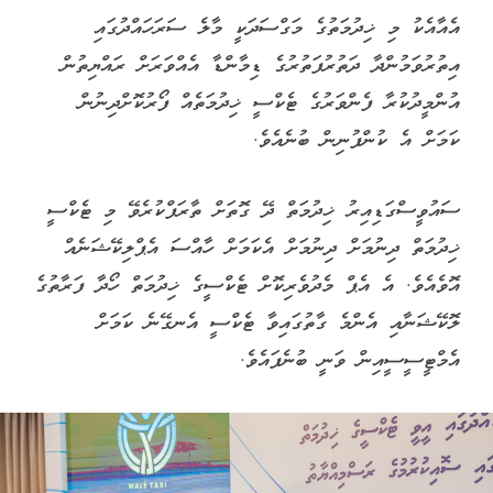
އެއާއެކު މި ޚިދުމަތުގެ މަގްސަދަކީ މާލެ ސަރަހައްދުގައި
އިތުރުވަމުންދާ ދަތުރުފަތުރުގެ ޑިމާންޑާ އެއްވަރަށް ރައްޔިތުން
އުންމީދުކުރާ ފެންވަރުގެ ޓެކްސީ ޚިދުމަތެއް ފޯރުކޮށްދިނުން
ކަމަށް އެ ކުންފުނިން ބުނެއެވެ.
ސައުވީސްގަޑިއިރު ޚިދުމަތް ދޭ ގޮތަށް ތާރަފްކުރެވޭ މި ޓެކްސީ
ޚިދުމަތް ދިނުމަށް ދިނުމަށް އެކަމަށް ހާއްސަ އެޕްލިކޭޝަނެއް
އޮވެއެވެ. އެ އެޕް މެދުވެރިކޮށް ޓެކްސީގެ ޚިދުމަތް ހޯދާ ފަރާތުގެ
ލޮކޭޝަނާއި އެންމެ ގާތުގައިވާ ޓެކްސީ އެނގޭނެ ކަމަށް
އެމްޓީސީސީއިން ވަނީ ބުނެފައެވެ.