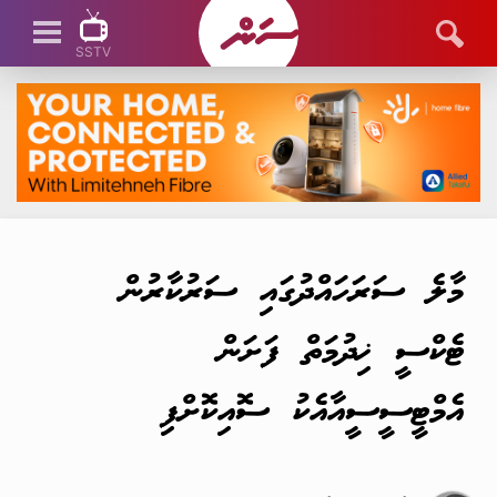
SSTV
SSTV LIVE
މާލެ ސަރަހައްދުގައި ސަރުކާރުން
ޓެކްސީ ޚިދުމަތް ފަށަން
އެމްޓީސީސީއާއެކު ސޮއިކޮށްފި