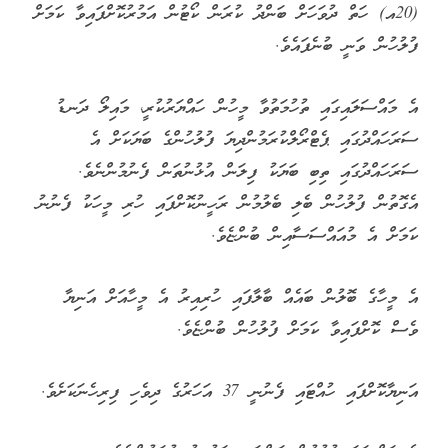
(20އ) ހަތް ދުވަހަށް ބަންދު ކުރަން ކޯޓުން އަމުރުކޮށްފައިވާ ކަމަށް
ފުލުހުން ވަނީ ބުނެފައެވެ.
އެ މައްސަލައިގައި ތުހުމަތުވާ މީހުން ހައްޔަރުކުރީ، މައިލޯ ދަނޑު
ސަރަހައްދުގައި ޕެޓްރޯލްކުރަމުންދިޔަ ފުލުހުންގެ ބަޔަކަށް އެ
ސަރަހައްދުގައި ތިބި ބަޔަކު ފިލަން އުޅުނުތަން ފެނުމުންނެވެ.
އެގޮތުން ފުލުހުން ބެލި ބެލުމުން ރަހީނުކޮށްފައި ހުރި މީހަކު ފެނުނު
ކަމަށް އެ މުއައްސަސާއިން ބުންޏެވެ.
އެ މީހާގެ ބޮލުން ބައެއް ބާލާފައި ހުރިއިރު އެ މީހާއަށް އަނިޔާ
ވެސް ކޮށްފައިވާ ކަމަށް ފުލުހުން ބުންޏެވެ.
އަނިޔާކޮށްފައި ހުއްޓައި ފެނުނީ 37 އަހަރުގެ ދިވެހި ފިރިހެނަކަށެވެ.