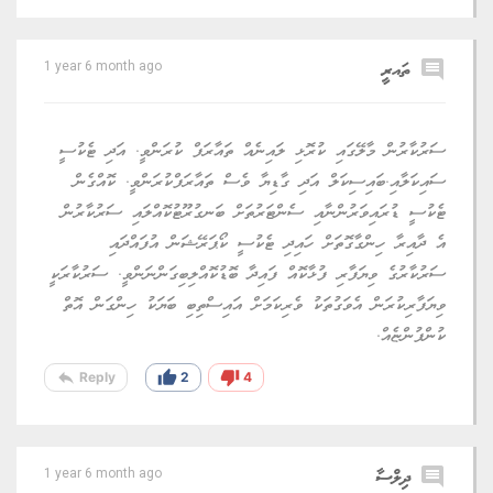
comment
ތައރީ
1 year 6 month ago
ސަރުކާރުން މާލޭގައި ކުރޮޅި ލައިނެއް ތައާރަފް ކުރަންވީ. އަދި ޓެކުސީ
ސައިކަލާއި.ބައިސިކަލް އަދި ގާޑިޔާ ވެސް ތައާރަފްކުރަންވީ. ކޮއްގެން
ޓެކުސީ ޑުރައިވަރުންނާއި ސެންޓަރުތަށް ބަނގުރޫޓުކޮއްލައި ސަރުކާރުން
އެ ދާއިރާ ހިންގާގޮތަށް ހައިދި ޓެކުސީ ކޯޕަރޭޝަން އުފައްދައި
ސަރުކާރުގެ ވިޔަފާރި ފުޅާކޮއް ފައިދާ ބޮޑުކޮއްލިބިގަންނަންވީ. ސަރުކާރަކީ
ވިޔަފާރިކުރަން އެވަގުތަކު ވެރިކަމަށް އައިސްތިބި ބަޔަކު ހިންގަން އޮތް
ކުންފުންޏެއް.
reply
thumb_up
thumb_down
Reply
2
4
comment
ދިލްސާ
1 year 6 month ago