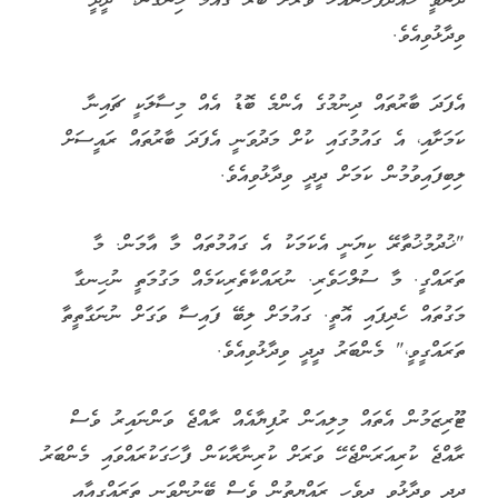
ދޭންވީ ހައްދުފަހަނައަޅާ ވަރަށް ބާރު ގައުމު ހިންގަން،" ދީދީ
ވިދާޅުވިއެވެ.
އެފަދަ ބާރުތައް ދިނުމުގެ އެންމެ ބޮޑު އެއް މިސާލަކީ ޗައިނާ
ކަމަށާއި، އެ ގައުމުގައި ކުށް މަދުވަނީ އެފަދަ ބާރުތައް ރައީސަށް
ލިބިފައިވުމުން ކަމަށް ދީދީ ވިދާޅުވިއެވެ.
"ޚުދުމުޚުތާރޭ ކިޔަނީ އެކަމަކު އެ ގައުމުތައް މާ އާމަން. މާ
ތަރައްގީ. މާ ސުލްހަވެރި. ނުރައްކާތެރިކަމެއް މަގުމަތީ ނުހިނގާ
މަގުތައް ހެދިފައި އޮތީ. ގައުމަށް ލިބޭ ފައިސާ ވަގަށް ނުނަގާތީތާ
ތަރައްގީވީ،" މެންބަރު ދީދީ ވިދާޅުވިއެވެ.
ޓޫރިޒަމުން އެތައް މިލިއަން ރުފިޔާއެއް ރާއްޖެ ވަންނައިރު ވެސް
ރާއްޖެ ކުރިއަރަންޖެހޭ ވަރަށް ކުރިނާރާކަން ފާހަގަކުރައްވައި މެންބަރު
ދީދީ ވިދާޅުވީ ދިވެހި ރައްޔިތުން ވެސް ބޭނުންވަނީ ތަރައްގީއާއި