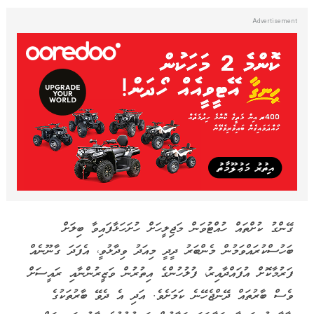
ގޭންގު ކުށްތައް ހުއްޓުވަން މަޖިލީހަށް ހުށަހަޅާފައިވާ ބިލަށް
ބަހުސްކުރައްވަމުން މެންބަރު ދީދީ މިއަދު ވިދާޅުވީ، އެފަދަ ގާނޫނެއް
ފަރުމާކޮށް އުފައްދާއިރު، ފުލުހުންގެ އިތުރުން ވަޒީރުންނާއި ރައީސަށް
ވެސް ބާރުތައް ދޭންޖެހޭނެ ކަމަށެވެ. އަދި އެ ދެވޭ ބާރުތަކުގެ