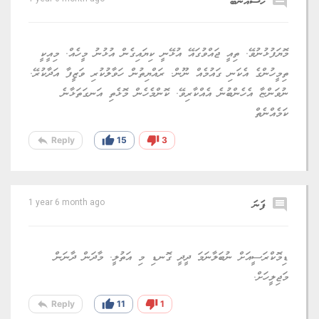
comment
ހުސްއުނބު
މޮޔަފުޅުނުވޭ. ތިއީ ޖައްވުގައޭ އުޅޭނީ ކިޔައިގެން އުޅުނު މީހެއް. މިއީކީ
ތިމީހުންގެ އެކަނި ގައުމެއް ނޫން. ރައްޔިތުން ހަވާލުކުރި ވަޒީފާ އަދާކުރޭ.
ނުވަންޏާ އެހެންބުނެ އެއްކާރިވޭ. ކޮންމެހެން މޮޅެތި އަނގަތަޅާނެ
ކަމެއްނެތް
reply
thumb_up
thumb_down
Reply
15
3
comment
ފަނަ
1 year 6 month ago
ޑިމޮކްރަސީއަށް ނުބަލާނަމަ ދީދީ ގޮނޑި މި އަތުލީ. މާދަން ދާނަން
މަޖިލީހަށް.
reply
thumb_up
thumb_down
Reply
11
1