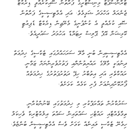
ޓްރާންސްޕޯޓް މިނިސްޓްރީގެ ފަރާތުން ސޮއިކުރެއްވީ ޑިރެކްޓާ
ޖެނެރަލް އަހްމަދު ޝަމީމެވެ. އަދި އެމްޓީސީސީގެ ފަރާތުން
ސޮއި ކުރެއްވީ އެ ކުންފުނީގެ މެނޭޖިން ޑިރެކްޓާ ޑެޕިއުޓީ
ކޮމިޝަނާ އޮފް ޕޮލިސް ރިޓަޔާޑް އަޙުމަދު ސައުދީއެވެ.
އެމްޓީސީސީއިން ބުނީ މާލޭ ސަރަހައްދުގައި ޓެކްސީގެ ޚިދުމަތް
ދިނުމަކީ މާލޭގެ ރައްޔިތުންނާއި ފަތުރުވެރީންނަށް ޒަމާނީ
ރައްކާތެރި އަދި އިތުބާރު ހިފޭ ދަތުރުފަތުރުގެ ޚިދުމަތެއް
ފޯރުކޮށްދިނުމަށް ފެށި ކަމެއް ކަމަށެވެ.
ސަރުކާރުން ތައާރަފްކުރި މި ޚިދުމަތުގައި ބޭނުންކުރާނީ
ތިމާވެއްޓާއި ރައްޓެހި ސައްތައިން ސައްތަ އިލެކްޓްރިކް ވެހިކަލް
ހިމެނޭ ޓެކްސީ ލައިނެއް ކަމަށް ވެސް އެމްޓީސީސީން ބުންޏެވެ.