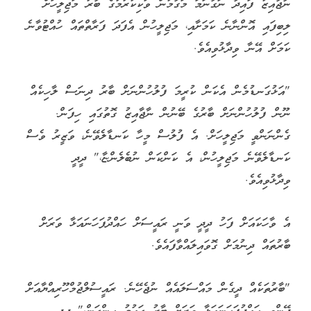
ނާޖާއިޒު ފައިދާ ނަގާނަމަ މަގާމުން ވަކިކުރުމުގެ ބާރު މަޖިލީހަށް
ލިބިފައި އޮންނާނެ ކަމަށާއި، މަޖިލީހުން އެފަދަ ފަރާތްތައް ހުއްޓުވާނެ
ކަމަށް އޭނާ ވިދާޅުވިއެވެ.
"އަޅުގަނޑުމެން އެކަން ކުރީމަ ފުލުހުންނަށް ބާރު ދިނަސް ލާހިކެއް
ނޫން ފުލުހުންނަށް ބާރުގެ ބޭނުން ނާޖާއިޒު ގޮތުގައި ހިފަން.
ގެންނަންވީ މަޖިލީހަށް. އެ ފުލުސް މީހާ ކަނޑާލެވޭނެ، ވަޒީރު ވެސް
ކަނޑާލެވޭނެ މަޖިލީހުން، އެ ކަންކަން ނުބެލެންޏާ،" ދީދީ
ވިދާޅުވިއެވެ.
އެ ވާހަކައަށް ފަހު ދީދީ ވަނީ ރައީސަށް ހައްދުފަހަނައަޅާ ވަރަށް
ބާރުތައް ދިނުމަށް ގޮވައިލައްވާފައެވެ.
"ބާރުތަކެއް ދީގެން މައްސަލައެއް ނުޖެހޭނެ. ރައީސުލްޖުމްހޫރިއްޔާއަށް