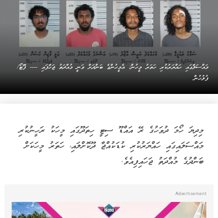
މައްސަލާގައި ހައްޔަރުކުރި ހަތަރު މީހުން: އެމީހުންގެ ބަންދަށް ވަނީ މުއްދަތު ޖަހާފައި ---- ފޮޓޯ/
ފުލުހުން
މިދިޔަ ހޯމަ ދުވަހުގެ ރޭ އައްޑޫ ސިޓީ ހިތަދޫގައި މީހަކު ރަހީނުކުރި
މައްސަލައިގައި ހައްޔަރުކުރި ކުޑަކުއްޖާ ދޫކޮށްލައި، ހަތަރު މީހަކަށް
ބަންދުގެ މުއްދަތު ޖަހައިފިއެވެ.