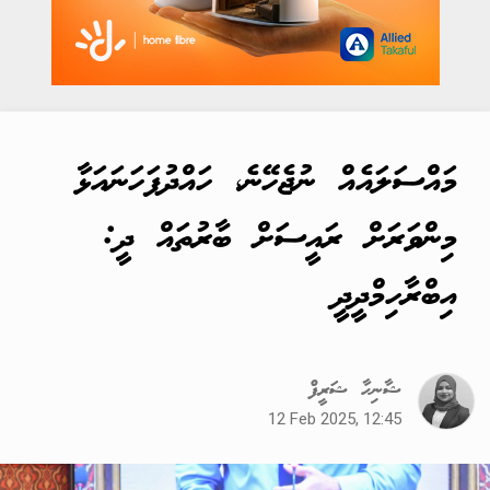
މައްސަލައެއް ނުޖެހޭނެ، ހައްދުފަހަނައަޅާ
މިންވަރަށް ރައީސަށް ބާރުތައް ދީ:
އިބްރާހިމްދީދީ
ޝާނިހާ ޝަރީފް
12 Feb 2025, 12:45