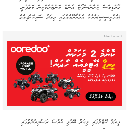
މޯލްޑިވްސް ޓްރާންސްޕޯޓް އެންޑް ކޮންޓްރެކްޓިން ކޮމްޕެނީ
(އެމްޓީސީސީ)އާއެކު އެމްއޯޔޫއެއްގައި މިއަދު ސޮއިކޮށްފިއެވެ.
މީރުމާ ހޮޓެލްގައި މިއަދު ބޭއްވި ޚާއްސަ ރަސްމިއްޔާތުގައި