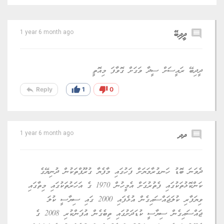
comment
ދީދިބޭ
1 year 6 month ago
ދީދިބޭ ރައީސަށް ސީދާ ވަގަށް ގޮވާފަ މިއޮތީ
reply
thumb_up
thumb_down
Reply
1
0
comment
ދދ
1 year 6 month ago
ދެވަނަ ބޮޑު ހަނގުރާމަޔަށް ފަހުގައި މާފެޔާ ގުރޫޕްތަކުން ދުނިޔޭގެ
ކަންކޮޅުތަކުގައި ފެތުރުގަށް އެމީހުން 1970 ގެ އަހަރުތަކުގައި މިތާގައި
ވިޔަފާރި ކުލަޖައްސައިގެން އުޅެފައި 2000 ގައި ސިޔާސީ ކުލަ
ޖައްސައިގެން ސިޔާސީ ކުޑަދަށުގައި ތިބެގެން އުފަންކުރި 2008 ގެ