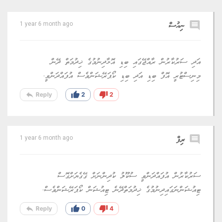
comment
ނިއުސް
1 year 6 month ago
އަދި ސަރުކާރުން ރާއްޖޭގައި ބިޑި އޮޅާދިނުމުގެ ޚިދުމަތް ދޭން
މިނިސްޓުރީ އޮފް ބިޑި އަދި ބިޑި ކޯޕަރޭޝަންވެސް އުފައްދަންވީ.
reply
thumb_up
thumb_down
Reply
2
2
comment
ރިފް
1 year 6 month ago
ސަރުކާރުން އުފައްދަންވީ ސުކޫލު ކުދިންނަށް ގޭގެޔަށްގޮސް
ޓިއުޝަންނަގައިދިނުމުގެ ޚިދުމަތްދޭނެ ޓިއުޝަން ކޯޕަރޭޝަންވެސް.
reply
thumb_up
thumb_down
Reply
0
4