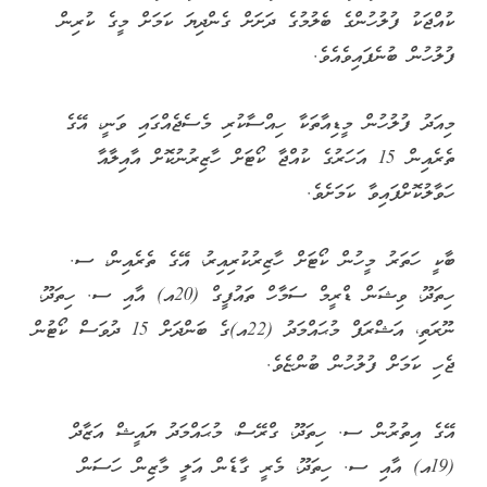
ކުއްޖަކު ފުލުހުންގެ ބެލުމުގެ ދަށަށް ގެންދިޔަ ކަމަށް މީގެ ކުރިން
ފުލުހުން ބުނެފައިވެއެވެ.
މިއަދު ފުލުހުން މީޑިއާތަކާ ހިއްސާކުރި މެސެޖެއްގައި ވަނީ، އޭގެ
ތެރެއިން 15 އަހަރުގެ ކުއްޖާ ކޯޓަށް ހާޒިރުނުކޮށް އާއިލާއާ
ހަވާލުކޮށްފައިވާ ކަމަށެވެ.
ބާކީ ހަތަރު މީހުން ކޯޓަށް ހާޒިރުކުރިއިރު، އޭގެ ތެރެއިން، ސ.
ހިތަދޫ، ވިޝަން ޑްރީމް ސަމާހް ތައުފީގް (20އ) އާއި ސ. ހިތަދޫ،
ނޫރަތި، އަޝްރަފް މުޙައްމަދު (22އ)ގެ ބަންދަށް 15 ދުވަސް ކޯޓުން
ޖެހި ކަމަށް ފުލުހުން ބުންޏެވެ.
އޭގެ އިތުރުން ސ. ހިތަދޫ، ގްރޭސް، މުޙައްމަދު ޔައީޝް އަޒާދް
(19އ) އާއި ސ. ހިތަދޫ، މެރީ ގާޑެން އަލީ މާޒިން ހަސަން