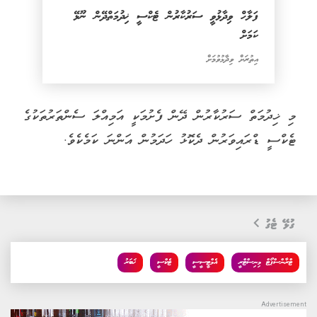
ފަލާހް ވިދާޅުވީ ސަރުކާރުން ޓެކްސީ ޚިދުމަތްދޭން ނޫޅޭ
ކަމަށް
އިތުރަށް ވިދާޅުވުމަށް
މި ޚިދުމަތް ސަރުކާރުން ދޭން ފެށުމަކީ އަމިއްލަ ސެންތަރުތަކުގެ
ޓެކްސީ ޑްރައިވަރުން ދެކޮޅު ހަދަމުން އަންނަ ކަމެކެވެ.
ގުޅޭ ޓެގު
ޓްރާންސްޕޯޓް މިނިސްޓްރީ
އެމްޓީސީސީ
ޓެކްސީ
ޚަބަރު