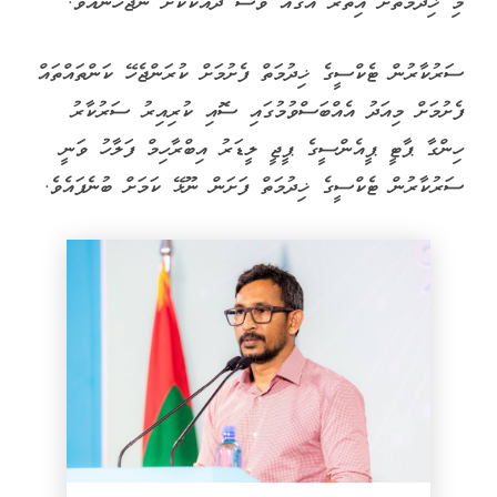
މި ޚިދުމަތަށް އިތުރު އަގެއް ވެސް ދައްކާކަށް ނުޖެހޭނެއެވެ.
ސަރުކާރުން ޓެކްސީގެ ޚިދުމަތް ފެށުމަށް ކުރަންޖެހޭ ކަންތައްތައް
ފެށުމަށް މިއަދު އެއްބަސްވުމުގައި ސޮއި ކުރިއިރު ސަރުކާރު
ހިންގާ ޕާޓީ ޕީއެންސީގެ ޕީޖީ ލީޑަރު އިބްރާހިމް ފަލާހު ވަނީ
ސަރުކާރުން ޓެކްސީގެ ޚިދުމަތް ފަށަން ނޫޅޭ ކަމަށް ބުނެފައެވެ.