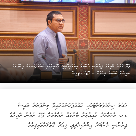
ފޭދޫ ދެކުނު ދާއިރާގެ ޕީއެންސީ މެންބަރު އިބްރާހިމްދީދީ: ގޮވައިލެއްވީ ހައްދުފަހަނައަޅާ މިންވަރަށް
ރައީސަށް ބާރުތައް ދިނުމަށް -- ފޮޓޯ/ މަޖިލިސް
ގައުމު ހިންގެވުމަށްޓަކައި ހައްދުފަހަނައަޅައިދާ މިންވަރަށް ރައީސް
ޑރ. މުހައްމަދު މުއިއްޒަށް ބާރުތައް ދެއްވުމަށް ފޭދޫ ދެކުނު ދާއިރާގެ
ޕީއެންސީ މެންބަރު އިބްރާހިމްދީދީ މިއަދު ގޮވާލައްވައިފިއެވެ.