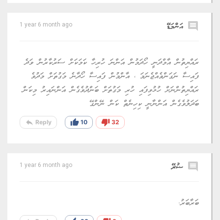
comment
އަންމަޑޭ
1 year 6 month ago
ރައްޔިތުން އާމްދަނީ ހޯދަމުން އަންނަ ހުރިހާ ކަމަކަށް ސަރުކާރުން ވަދެ
ފައިސާ ނަގަންވެއްޖެނަމަ ، އާންމުން ފައިސާ ހޯދާނެ މަގުތަށް މަދުވެ
ރައްޔިތުންނަށް ހުޅުވިފައި ހުރި މަގުތަށް ބަންދުވެގެން އަންނައިރު މިކަން
ބަދަލުވެގެން އަންނާނީ ކިހިނެތް ކަން ނޭންގޭ
reply
thumb_up
thumb_down
Reply
10
32
comment
ޟުރޭ
1 year 6 month ago
ބަރާބަރު.