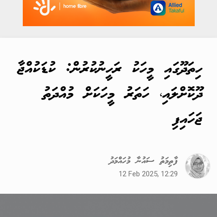
ހިތަދޫގައި މީހަކު ރަހީނުކުރުން: ކުޑަކުއްޖާ
ދޫކޮށްލައި، ހަތަރު މީހަކަށް މުއްދަތު
ޖަހައިފި
ފާތިމަތު ސައުނާ މުހައްމަދު
12 Feb 2025, 12:29