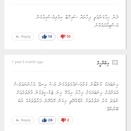
ދެން ހިގާކަންމަތީ ފިހާރަޔާ ސައިހޮޓާ ކިއްލިވެސްވިއްކަން
އެސްޓިއޯޔައްވާނެ
reply
thumb_up
thumb_down
Reply
14
10
comment
އިބްރާހީމް
1 year 6 month ago
ގިނަބަޔަކު ކާންބޯން ކުރާމަސައްކަތެއްކަން ވެސް އިނގޭ އެހެންނަމަވެސް
އެއަށްވުރެ ގިނަބަޔަކަށް މިހާރު މިއުޅޭ ގިނަ ޓެކްސީތަކުން މާލެތެރެއަށް
ނުވަތަ ކުރު ދަތުރުތަށް ނުކޮއްދޭތީ މިކަން ކޮއްދޭނެ ފަރާތްތަކެއް އެބަ
ބޭނުންވޭ.
reply
thumb_up
thumb_down
Reply
26
2