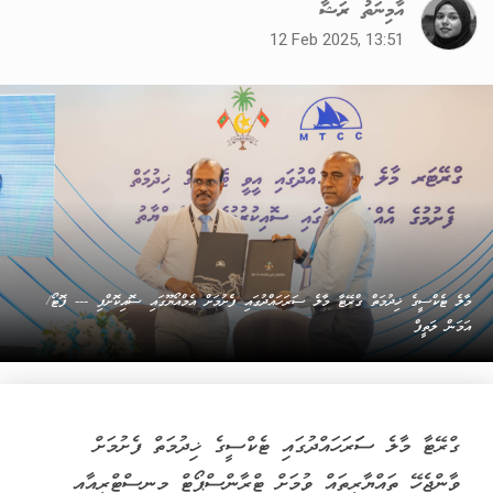
އާމިނަތު ރަޝާ
12 Feb 2025, 13:51
މާލެ ޓެކްސީގެ ޚިދުމަތް ގްރޭޓާ މާލެ ސަރަހައްދުގައި ފެށުމަށް އެމްއޯޔޫގައި ސޮއިކޮށްފި --- ފޮޓޯ/
އަމަން ލަތީފް
ގްރޭޓާ މާލެ ސަަރަހައްދުގައި ޓެކްސީގެ ޚިދުމަތް ފެށުމަށް
ވާންޖެހޭ ތައްޔާރީތައް ވުމަށް ޓްރާންސްޕޯޓް މިނިސްޓްރީއާއި