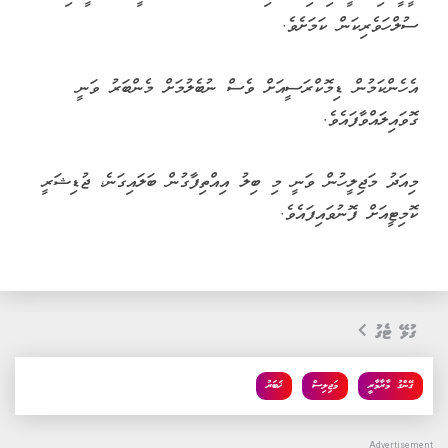
ސުލްހަވެރިކަން ކަމަށެވެ.
އެހެންކަމުން ޑިމޮކްރަސީއަށް ވެސް ނުބެލުމަށް މެންބަރު ވަނީ
ގޮވައިލައްވާފައެވެ.
މިއަދު މަޖިލީހުން ވަނީ މި ބިލު އިއްތިފާގުން ބަލައިގަނެ، ޖުޑިޝަރީ
ކޮމިޓީއަށް ފޮނުވައިފައެވެ.
ގުޅޭ ޓެގު
ގޭންގު މާރާމާރީ
މަޖިލިސް
ޚަބަރު