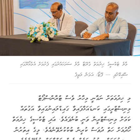
މާލެ ޓެކްސީގެ ޚިދުމަތް ގްރޭޓާ މާލެ ސަރަހައްދުގައި ފެށުމަށް އެމްއޯޔޫގައި
ސޮއިކޮށްފި --- ފޮޓޯ/ އަމަން ލަތީފް
މި ޚިދުމަތަށް ނަގާނީ މިހާރު ވެސް ޓްރާންސްޕޯޓް
މިނިސްޓްރީގައި ކަނޑައަޅާފައިވާ ގައިޑްލައިނުގައިވާ އަގުތައް
ކަމަށް މިނިސްޓްރީން ވަނީ ބުނެފައެވެ. އަދި ޓެކްސީގެ ޚިދުމަތް
ހޯދުމަށް ހަތް ދުވަސް ކުރީން ބުކްކުރެވޭނެއެވެ. މީގެ އިތުރުން