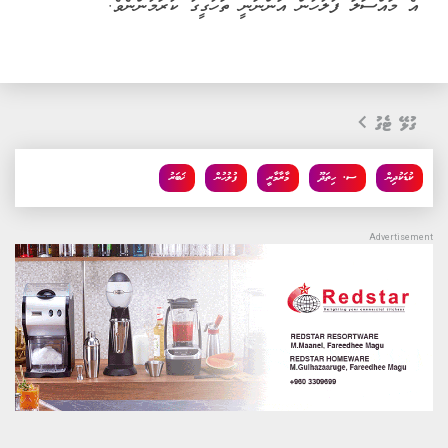
އެ މައްސަލަ ފުލުހުން އަންނަނީ ތަހުގީގު ކުރަމުންނެވެ.
ގުޅޭ ޓެގު
ކުޑަކުދިން
ސ. ހިތަދޫ
މާރާމާރީ
ފުލުހުން
ޚަބަރު