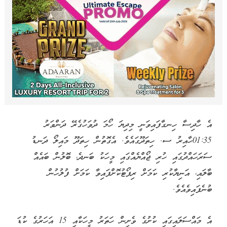
އެ ހާދިސާ ހިނގާފައިވަނީ މިދިޔަ ހޯމަ ދުވަހުގެރޭ ދަންވަރު
01:35ހާއިރު ސ. ހިތަދޫގައެވެ. އެގޮތުން ހިތަދޫ މައިލޯ ދަނޑު
ސަރަހައްދުގައި ހުރި ޖޯއްޔެއްގައި މީހަކު ބަނދެ، ބޮލުން ބައެއް
ބާލައި، އަނިޔާކުރި ކަމަށް ރިޕޯޓުކޮށްފައިވާ ކަމަށް ފުލުހުން
ބުނެފައިވެއެވެ.
އެ މައްސަލައިގައި ކުށުގެ ވެށިން ހަތަރު މީހަކާއި 15 އަހަރުގެ ކުޑަ