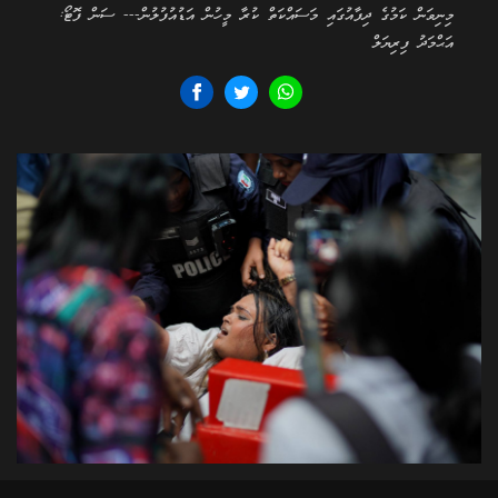
މިނިވަން ކަމުގެ ދިފާއުގައި މަސައްކަތް ކުރާ މީހުން އަޑުއުފުލުން--- ސަން ފޮޓޯ:
އަޙްމަދު ފިރިޔަލް