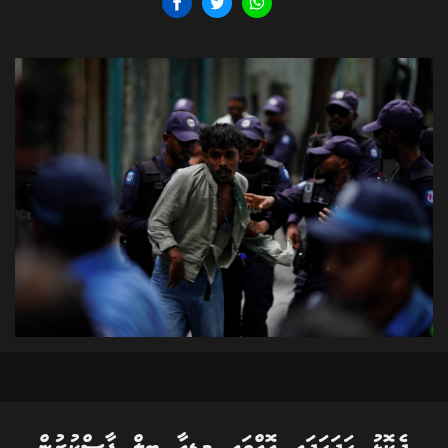
ދެކޮޅު ހަދަހަދައި އޮއްވައި މީޑިއާ ބިލް ފާސްކުރުން