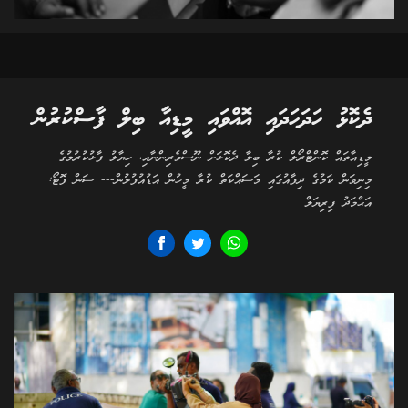
ދެކޮޅު ހަދަހަދައި އޮއްވައި މީޑިއާ ބިލް ފާސްކުރުން
މީޑިއާތައް ކޮންޓްރޯލް ކުރާ ބިލާ ދެކޮޅަށް ނޫސްވެރިންނާއި، ހިޔާލު ފާޅުކުރުމުގެ
މިނިވަން ކަމުގެ ދިފާއުގައި މަސައްކަތް ކުރާ މީހުން އަޑުއުފުލުން--- ސަން ފޮޓޯ:
އަޙްމަދު ފިރިޔަލް