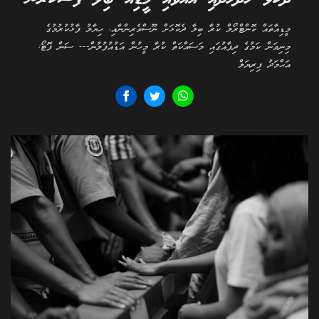
މީޑިއާތައް ކޮންޓްރޯލް ކުރާ ބިލާ ދެކޮޅަށް ނޫސްވެރިންނާއި، ހިޔާލު ފާޅުކުރުމުގެ
މިނިވަން ކަމުގެ ދިފާއުގައި މަސައްކަތް ކުރާ މީހުން އަޑުއުފުލުން--- ސަން ފޮޓޯ:
އަޙްމަދު ފިރިޔަލް