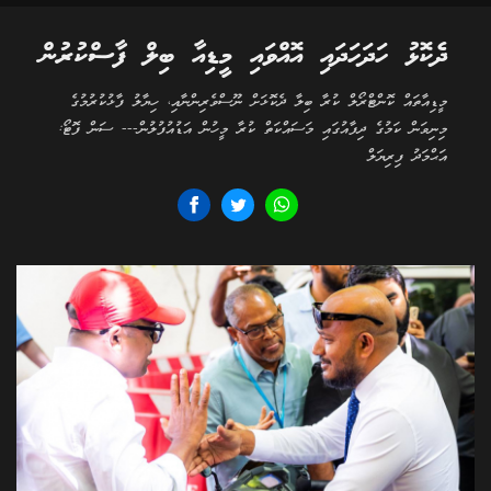
ދެކޮޅު ހަދަހަދައި އޮއްވައި މީޑިއާ ބިލް ފާސްކުރުން
މީޑިއާތައް ކޮންޓްރޯލް ކުރާ ބިލާ ދެކޮޅަށް ނޫސްވެރިންނާއި، ހިޔާލު ފާޅުކުރުމުގެ
މިނިވަން ކަމުގެ ދިފާއުގައި މަސައްކަތް ކުރާ މީހުން އަޑުއުފުލުން--- ސަން ފޮޓޯ:
އަޙްމަދު ފިރިޔަލް