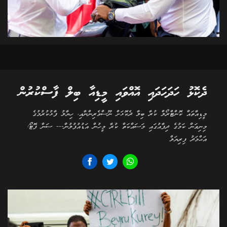
ދެކޮޅު ހަދަހަދައި އޮއްވައި މީޑިއާ ބިލް ފާސްކުރުން
މީޑިއާތައް ކޮންޓްރޯލް ކުރާ ބިލާ ދެކޮޅަށް ނޫސްވެރިންނާއި، ހިޔާލު ފާޅުކުރުމުގެ
މިނިވަން ކަމުގެ ދިފާއުގައި މަސައްކަތް ކުރާ މީހުން އަޑުއުފުލުން--- ސަން ފޮޓޯ:
އަޙްމަދު ފިރިޔަލް