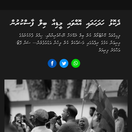
ދެކޮޅު ހަދަހަދައި އޮއްވައި މީޑިއާ ބިލް ފާސްކުރުން
މީޑިއާތައް ކޮންޓްރޯލް ކުރާ ބިލާ ދެކޮޅަށް ނޫސްވެރިންނާއި، ހިޔާލު ފާޅުކުރުމުގެ
މިނިވަން ކަމުގެ ދިފާއުގައި މަސައްކަތް ކުރާ މީހުން އަޑުއުފުލުން--- ސަން ފޮޓޯ:
އަޙްމަދު ފިރިޔަލް