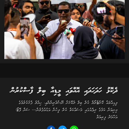
ދެކޮޅު ހަދަހަދައި އޮއްވައި މީޑިއާ ބިލް ފާސްކުރުން
މީޑިއާތައް ކޮންޓްރޯލް ކުރާ ބިލާ ދެކޮޅަށް ނޫސްވެރިންނާއި، ހިޔާލު ފާޅުކުރުމުގެ
މިނިވަން ކަމުގެ ދިފާއުގައި މަސައްކަތް ކުރާ މީހުން އަޑުއުފުލުން--- ސަން ފޮޓޯ:
އަޙްމަދު ފިރިޔަލް