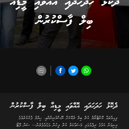
ދެކޮޅު ހަދަހަދައި އޮއްވައި މީޑިއާ
ބިލް ފާސްކުރުން
ދެކޮޅު ހަދަހަދައި އޮއްވައި މީޑިއާ ބިލް ފާސްކުރުން
މީޑިއާތައް ކޮންޓްރޯލް ކުރާ ބިލާ ދެކޮޅަށް ނޫސްވެރިންނާއި، ހިޔާލު ފާޅުކުރުމުގެ
މިނިވަން ކަމުގެ ދިފާއުގައި މަސައްކަތް ކުރާ މީހުން އަޑުއުފުލުން--- ސަން ފޮޓޯ: