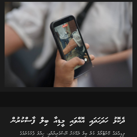
ދެކޮޅު ހަދަހަދައި އޮއްވައި މީޑިއާ ބިލް ފާސްކުރުން
މީޑިއާތައް ކޮންޓްރޯލް ކުރާ ބިލާ ދެކޮޅަށް ނޫސްވެރިންނާއި، ހިޔާލު ފާޅުކުރުމުގެ