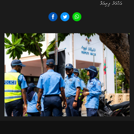
އަޙްމަދު ފިރިޔަލް