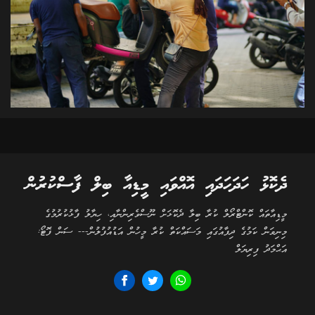
ދެކޮޅު ހަދަހަދައި އޮއްވައި މީޑިއާ ބިލް ފާސްކުރުން
މީޑިއާތައް ކޮންޓްރޯލް ކުރާ ބިލާ ދެކޮޅަށް ނޫސްވެރިންނާއި، ހިޔާލު ފާޅުކުރުމުގެ
މިނިވަން ކަމުގެ ދިފާއުގައި މަސައްކަތް ކުރާ މީހުން އަޑުއުފުލުން--- ސަން ފޮޓޯ:
އަޙްމަދު ފިރިޔަލް