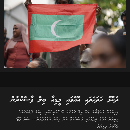
ދެކޮޅު ހަދަހަދައި އޮއްވައި މީޑިއާ ބިލް ފާސްކުރުން
މީޑިއާތައް ކޮންޓްރޯލް ކުރާ ބިލާ ދެކޮޅަށް ނޫސްވެރިންނާއި، ހިޔާލު ފާޅުކުރުމުގެ
މިނިވަން ކަމުގެ ދިފާއުގައި މަސައްކަތް ކުރާ މީހުން އަޑުއުފުލުން--- ސަން ފޮޓޯ:
އަޙްމަދު ފިރިޔަލް