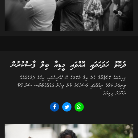
ދެކޮޅު ހަދަހަދައި އޮއްވައި މީޑިއާ ބިލް ފާސްކުރުން
މީޑިއާތައް ކޮންޓްރޯލް ކުރާ ބިލާ ދެކޮޅަށް ނޫސްވެރިންނާއި، ހިޔާލު ފާޅުކުރުމުގެ
މިނިވަން ކަމުގެ ދިފާއުގައި މަސައްކަތް ކުރާ މީހުން އަޑުއުފުލުން--- ސަން ފޮޓޯ:
އަޙްމަދު ފިރިޔަލް