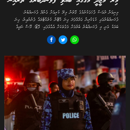
މިރޭ މަޖީދީ މަގުގައި ބޭއްވި ފުޅަނދުބުރުގެ ތެރެއިން
މިނިވަން ދުވަސް ފާހަގަކުރުމުގެ ގޮތުން މިރޭ ކުރިއަށް ގެންދާ ފުޅަނދުބުރު.
ފުޅަނދުބުރުގައި ކުޑަކުދިން ގަޔާވާފަދަ ގިނަ ކާޓޫން ކެރެކްޓާތައް ފެނުނުއިރު، ގިނަ
ބަޔަކު ވަނީ މި ފުޅަނދުބުރު ބެލުމަށް މަގުތަކަށް އެއްވެފައި. ފޮޓޯ/ މޫސާ ނަދީމް