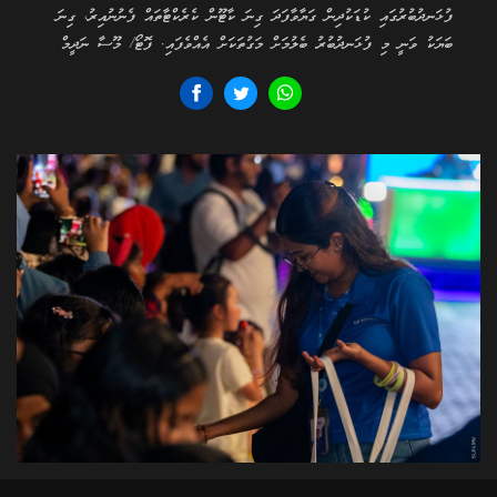
ފުޅަނދުބުރުގައި ކުޑަކުދިން ގަޔާވާފަދަ ގިނަ ކާޓޫން ކެރެކްޓާތައް ފެނުނުއިރު، ގިނަ
ބަޔަކު ވަނީ މި ފުޅަނދުބުރު ބެލުމަށް މަގުތަކަށް އެއްވެފައި. ފޮޓޯ/ މޫސާ ނަދީމް