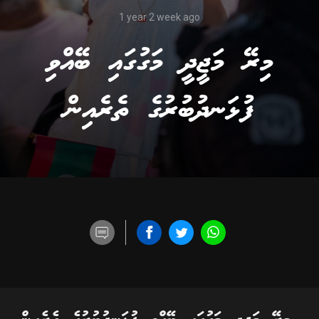
1 year 2 week ago
މިރޭ މަޖީދީ މަގުގައި ބޭއްވި
ފުޅަނދުބުރުގެ ތެރެއިން