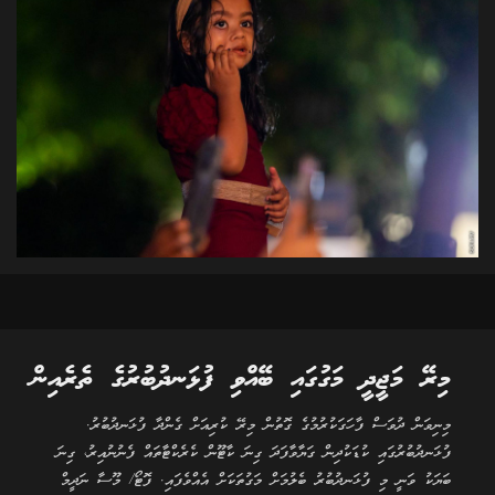
މިރޭ މަޖީދީ މަގުގައި ބޭއްވި ފުޅަނދުބުރުގެ ތެރެއިން
މިނިވަން ދުވަސް ފާހަގަކުރުމުގެ ގޮތުން މިރޭ ކުރިއަށް ގެންދާ ފުޅަނދުބުރު.
ފުޅަނދުބުރުގައި ކުޑަކުދިން ގަޔާވާފަދަ ގިނަ ކާޓޫން ކެރެކްޓާތައް ފެނުނުއިރު، ގިނަ
ބަޔަކު ވަނީ މި ފުޅަނދުބުރު ބެލުމަށް މަގުތަކަށް އެއްވެފައި. ފޮޓޯ/ މޫސާ ނަދީމް