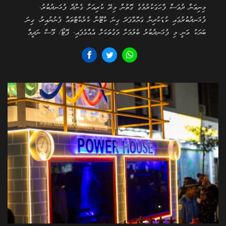
މިނިވަން ދުވަސް ފާހަގަކުރުމުގެ ގޮތުން މިރޭ ކުރިއަށް ގެންދާ ފުޅަނދުބުރު.
ފުޅަނދުބުރުގައި ކުޑަކުދިން ގަޔާވާފަދަ ގިނަ ކާޓޫން ކެރެކްޓާތައް ފެނުނުއިރު، ގިނަ
ބަޔަކު ވަނީ މި ފުޅަނދުބުރު ބެލުމަށް މަގުތަކަށް އެއްވެފައި. ފޮޓޯ/ މޫސާ ނަދީމް