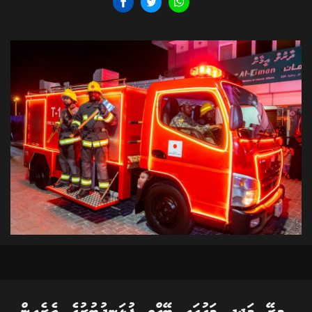
މިރޭ މަޖީދީ މަގުގައި ބޭއްވި ފުޅަނދުބުރުގެ ތެރެއިން