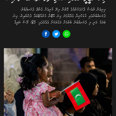
މިނިވަން ދުވަސް ފާހަގަކުރުމުގެ ގޮތުން މިރޭ ކުރިއަށް ގެންދާ ފުޅަނދުބުރު.
ފުޅަނދުބުރުގައި ކުޑަކުދިން ގަޔާވާފަދަ ގިނަ ކާޓޫން ކެރެކްޓާތައް ފެނުނުއިރު، ގިނަ
ބަޔަކު ވަނީ މި ފުޅަނދުބުރު ބެލުމަށް މަގުތަކަށް އެއްވެފައި. ފޮޓޯ/ މޫސާ ނަދީމް