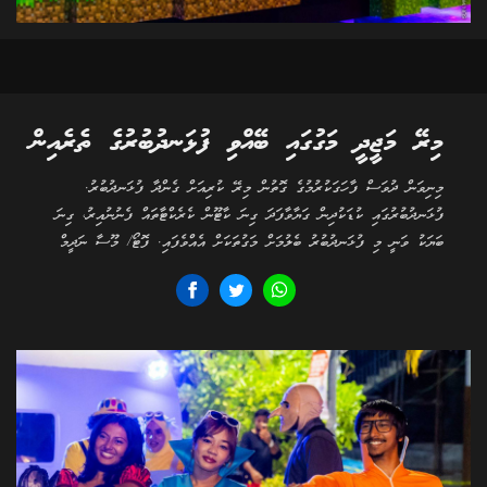
މިރޭ މަޖީދީ މަގުގައި ބޭއްވި ފުޅަނދުބުރުގެ ތެރެއިން
މިނިވަން ދުވަސް ފާހަގަކުރުމުގެ ގޮތުން މިރޭ ކުރިއަށް ގެންދާ ފުޅަނދުބުރު.
ފުޅަނދުބުރުގައި ކުޑަކުދިން ގަޔާވާފަދަ ގިނަ ކާޓޫން ކެރެކްޓާތައް ފެނުނުއިރު، ގިނަ
ބަޔަކު ވަނީ މި ފުޅަނދުބުރު ބެލުމަށް މަގުތަކަށް އެއްވެފައި. ފޮޓޯ/ މޫސާ ނަދީމް