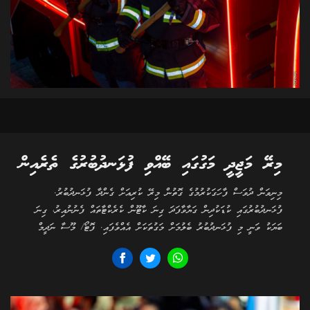
މިރޭ މަޖީދީ މަގުގައި ބޭއްވި ފުޅަނދުބުރުގެ ތެރެއިން
މިނިވަން ދުވަސް ފާހަގަކުރުމުގެ ގޮތުން މިރޭ ކުރިއަށް ގެންދާ ފުޅަނދުބުރު.
ފުޅަނދުބުރުގައި ކުޑަކުދިން ގަޔާވާފަދަ ގިނަ ކާޓޫން ކެރެކްޓާތައް ފެނުނުއިރު، ގިނަ
ބަޔަކު ވަނީ މި ފުޅަނދުބުރު ބެލުމަށް މަގުތަކަށް އެއްވެފައި. ފޮޓޯ/ މޫސާ ނަދީމް