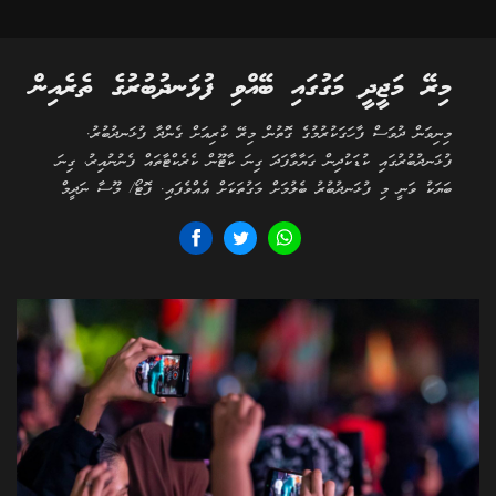
މިރޭ މަޖީދީ މަގުގައި ބޭއްވި ފުޅަނދުބުރުގެ ތެރެއިން
މިނިވަން ދުވަސް ފާހަގަކުރުމުގެ ގޮތުން މިރޭ ކުރިއަށް ގެންދާ ފުޅަނދުބުރު.
ފުޅަނދުބުރުގައި ކުޑަކުދިން ގަޔާވާފަދަ ގިނަ ކާޓޫން ކެރެކްޓާތައް ފެނުނުއިރު، ގިނަ
ބަޔަކު ވަނީ މި ފުޅަނދުބުރު ބެލުމަށް މަގުތަކަށް އެއްވެފައި. ފޮޓޯ/ މޫސާ ނަދީމް