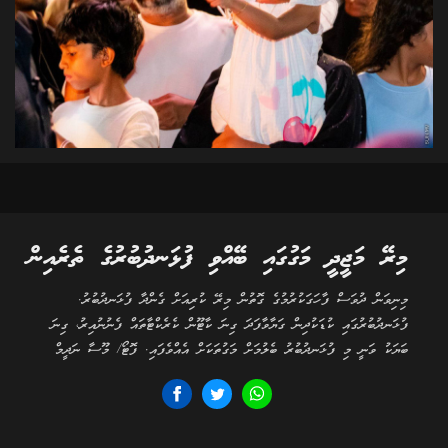
މިރޭ މަޖީދީ މަގުގައި ބޭއްވި ފުޅަނދުބުރުގެ ތެރެއިން
މިނިވަން ދުވަސް ފާހަގަކުރުމުގެ ގޮތުން މިރޭ ކުރިއަށް ގެންދާ ފުޅަނދުބުރު.
ފުޅަނދުބުރުގައި ކުޑަކުދިން ގަޔާވާފަދަ ގިނަ ކާޓޫން ކެރެކްޓާތައް ފެނުނުއިރު، ގިނަ
ބަޔަކު ވަނީ މި ފުޅަނދުބުރު ބެލުމަށް މަގުތަކަށް އެއްވެފައި. ފޮޓޯ/ މޫސާ ނަދީމް