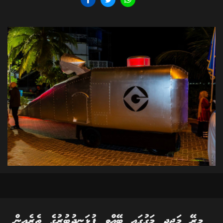
މިރޭ މަޖީދީ މަގުގައި ބޭއްވި ފުޅަނދުބުރުގެ ތެރެއިން