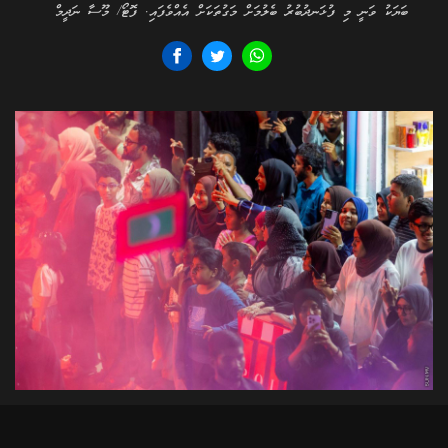
ބަޔަކު ވަނީ މި ފުޅަނދުބުރު ބެލުމަށް މަގުތަކަށް އެއްވެފައި. ފޮޓޯ/ މޫސާ ނަދީމް