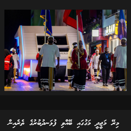
މިރޭ މަޖީދީ މަގުގައި ބޭއްވި ފުޅަނދުބުރުގެ ތެރެއިން