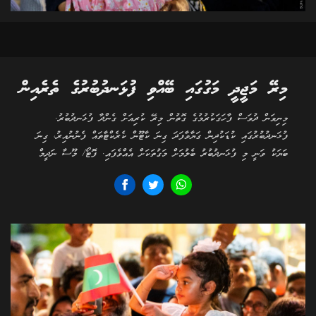
މިރޭ މަޖީދީ މަގުގައި ބޭއްވި ފުޅަނދުބުރުގެ ތެރެއިން
މިނިވަން ދުވަސް ފާހަގަކުރުމުގެ ގޮތުން މިރޭ ކުރިއަށް ގެންދާ ފުޅަނދުބުރު.
ފުޅަނދުބުރުގައި ކުޑަކުދިން ގަޔާވާފަދަ ގިނަ ކާޓޫން ކެރެކްޓާތައް ފެނުނުއިރު، ގިނަ
ބަޔަކު ވަނީ މި ފުޅަނދުބުރު ބެލުމަށް މަގުތަކަށް އެއްވެފައި. ފޮޓޯ/ މޫސާ ނަދީމް