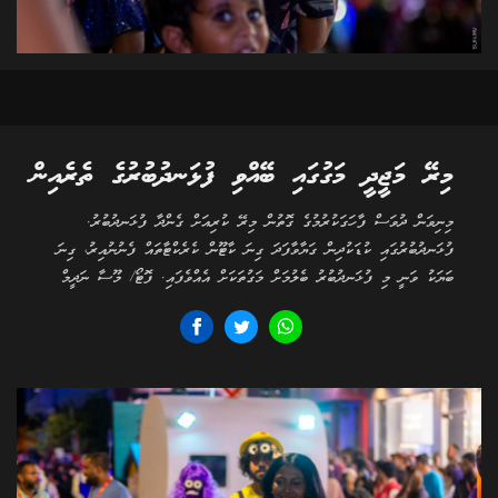
މިރޭ މަޖީދީ މަގުގައި ބޭއްވި ފުޅަނދުބުރުގެ ތެރެއިން
މިނިވަން ދުވަސް ފާހަގަކުރުމުގެ ގޮތުން މިރޭ ކުރިއަށް ގެންދާ ފުޅަނދުބުރު.
ފުޅަނދުބުރުގައި ކުޑަކުދިން ގަޔާވާފަދަ ގިނަ ކާޓޫން ކެރެކްޓާތައް ފެނުނުއިރު، ގިނަ
ބަޔަކު ވަނީ މި ފުޅަނދުބުރު ބެލުމަށް މަގުތަކަށް އެއްވެފައި. ފޮޓޯ/ މޫސާ ނަދީމް