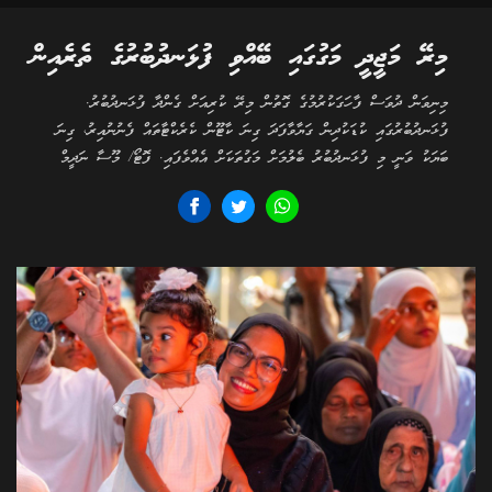
މިރޭ މަޖީދީ މަގުގައި ބޭއްވި ފުޅަނދުބުރުގެ ތެރެއިން
މިނިވަން ދުވަސް ފާހަގަކުރުމުގެ ގޮތުން މިރޭ ކުރިއަށް ގެންދާ ފުޅަނދުބުރު.
ފުޅަނދުބުރުގައި ކުޑަކުދިން ގަޔާވާފަދަ ގިނަ ކާޓޫން ކެރެކްޓާތައް ފެނުނުއިރު، ގިނަ
ބަޔަކު ވަނީ މި ފުޅަނދުބުރު ބެލުމަށް މަގުތަކަށް އެއްވެފައި. ފޮޓޯ/ މޫސާ ނަދީމް