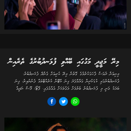
މިރޭ މަޖީދީ މަގުގައި ބޭއްވި ފުޅަނދުބުރުގެ ތެރެއިން
މިނިވަން ދުވަސް ފާހަގަކުރުމުގެ ގޮތުން މިރޭ ކުރިއަށް ގެންދާ ފުޅަނދުބުރު.
ފުޅަނދުބުރުގައި ކުޑަކުދިން ގަޔާވާފަދަ ގިނަ ކާޓޫން ކެރެކްޓާތައް ފެނުނުއިރު، ގިނަ
ބަޔަކު ވަނީ މި ފުޅަނދުބުރު ބެލުމަށް މަގުތަކަށް އެއްވެފައި. ފޮޓޯ/ މޫސާ ނަދީމް