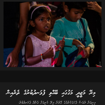
މިރޭ މަޖީދީ މަގުގައި ބޭއްވި ފުޅަނދުބުރުގެ ތެރެއިން
މިނިވަން ދުވަސް ފާހަގަކުރުމުގެ ގޮތުން މިރޭ ކުރިއަށް ގެންދާ ފުޅަނދުބުރު.