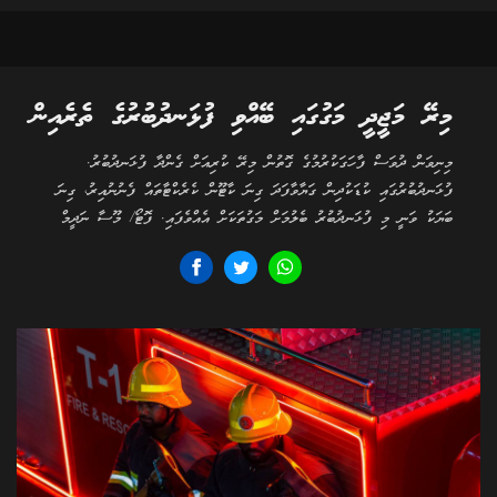
މިރޭ މަޖީދީ މަގުގައި ބޭއްވި ފުޅަނދުބުރުގެ ތެރެއިން
މިނިވަން ދުވަސް ފާހަގަކުރުމުގެ ގޮތުން މިރޭ ކުރިއަށް ގެންދާ ފުޅަނދުބުރު.
ފުޅަނދުބުރުގައި ކުޑަކުދިން ގަޔާވާފަދަ ގިނަ ކާޓޫން ކެރެކްޓާތައް ފެނުނުއިރު، ގިނަ
ބަޔަކު ވަނީ މި ފުޅަނދުބުރު ބެލުމަށް މަގުތަކަށް އެއްވެފައި. ފޮޓޯ/ މޫސާ ނަދީމް