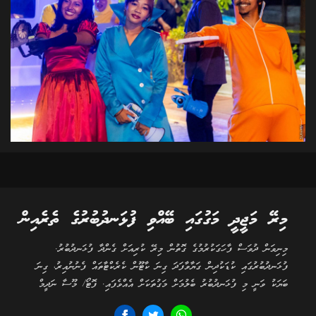
މިރޭ މަޖީދީ މަގުގައި ބޭއްވި ފުޅަނދުބުރުގެ ތެރެއިން
މިނިވަން ދުވަސް ފާހަގަކުރުމުގެ ގޮތުން މިރޭ ކުރިއަށް ގެންދާ ފުޅަނދުބުރު.
ފުޅަނދުބުރުގައި ކުޑަކުދިން ގަޔާވާފަދަ ގިނަ ކާޓޫން ކެރެކްޓާތައް ފެނުނުއިރު، ގިނަ
ބަޔަކު ވަނީ މި ފުޅަނދުބުރު ބެލުމަށް މަގުތަކަށް އެއްވެފައި. ފޮޓޯ/ މޫސާ ނަދީމް