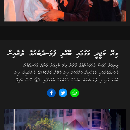
މިރޭ މަޖީދީ މަގުގައި ބޭއްވި ފުޅަނދުބުރުގެ ތެރެއިން
މިނިވަން ދުވަސް ފާހަގަކުރުމުގެ ގޮތުން މިރޭ ކުރިއަށް ގެންދާ ފުޅަނދުބުރު.
ފުޅަނދުބުރުގައި ކުޑަކުދިން ގަޔާވާފަދަ ގިނަ ކާޓޫން ކެރެކްޓާތައް ފެނުނުއިރު، ގިނަ
ބަޔަކު ވަނީ މި ފުޅަނދުބުރު ބެލުމަށް މަގުތަކަށް އެއްވެފައި. ފޮޓޯ/ މޫސާ ނަދީމް