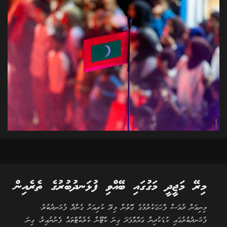
މިރޭ މަޖީދީ މަގުގައި ބޭއްވި ފުޅަނދުބުރުގެ ތެރެއިން
މިނިވަން ދުވަސް ފާހަގަކުރުމުގެ ގޮތުން މިރޭ ކުރިއަށް ގެންދާ ފުޅަނދުބުރު.
ފުޅަނދުބުރުގައި ކުޑަކުދިން ގަޔާވާފަދަ ގިނަ ކާޓޫން ކެރެކްޓާތައް ފެނުނުއިރު، ގިނަ