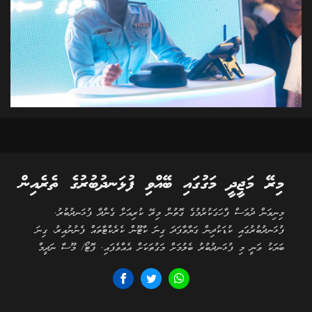
މިރޭ މަޖީދީ މަގުގައި ބޭއްވި ފުޅަނދުބުރުގެ ތެރެއިން
މިނިވަން ދުވަސް ފާހަގަކުރުމުގެ ގޮތުން މިރޭ ކުރިއަށް ގެންދާ ފުޅަނދުބުރު.
ފުޅަނދުބުރުގައި ކުޑަކުދިން ގަޔާވާފަދަ ގިނަ ކާޓޫން ކެރެކްޓާތައް ފެނުނުއިރު، ގިނަ
ބަޔަކު ވަނީ މި ފުޅަނދުބުރު ބެލުމަށް މަގުތަކަށް އެއްވެފައި. ފޮޓޯ/ މޫސާ ނަދީމް