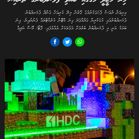
މިނިވަން ދުވަސް ފާހަގަކުރުމުގެ ގޮތުން މިރޭ ކުރިއަށް ގެންދާ ފުޅަނދުބުރު.
ފުޅަނދުބުރުގައި ކުޑަކުދިން ގަޔާވާފަދަ ގިނަ ކާޓޫން ކެރެކްޓާތައް ފެނުނުއިރު، ގިނަ
ބަޔަކު ވަނީ މި ފުޅަނދުބުރު ބެލުމަށް މަގުތަކަށް އެއްވެފައި. ފޮޓޯ/ މޫސާ ނަދީމް