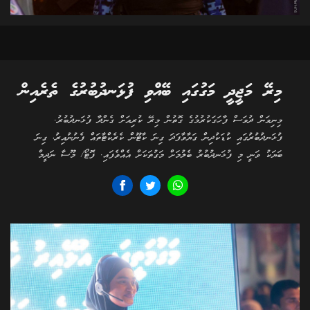
މިރޭ މަޖީދީ މަގުގައި ބޭއްވި ފުޅަނދުބުރުގެ ތެރެއިން
މިނިވަން ދުވަސް ފާހަގަކުރުމުގެ ގޮތުން މިރޭ ކުރިއަށް ގެންދާ ފުޅަނދުބުރު.
ފުޅަނދުބުރުގައި ކުޑަކުދިން ގަޔާވާފަދަ ގިނަ ކާޓޫން ކެރެކްޓާތައް ފެނުނުއިރު، ގިނަ
ބަޔަކު ވަނީ މި ފުޅަނދުބުރު ބެލުމަށް މަގުތަކަށް އެއްވެފައި. ފޮޓޯ/ މޫސާ ނަދީމް