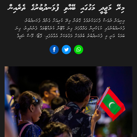
މިރޭ މަޖީދީ މަގުގައި ބޭއްވި ފުޅަނދުބުރުގެ ތެރެއިން
މިނިވަން ދުވަސް ފާހަގަކުރުމުގެ ގޮތުން މިރޭ ކުރިއަށް ގެންދާ ފުޅަނދުބުރު.
ފުޅަނދުބުރުގައި ކުޑަކުދިން ގަޔާވާފަދަ ގިނަ ކާޓޫން ކެރެކްޓާތައް ފެނުނުއިރު، ގިނަ
ބަޔަކު ވަނީ މި ފުޅަނދުބުރު ބެލުމަށް މަގުތަކަށް އެއްވެފައި. ފޮޓޯ/ މޫސާ ނަދީމް