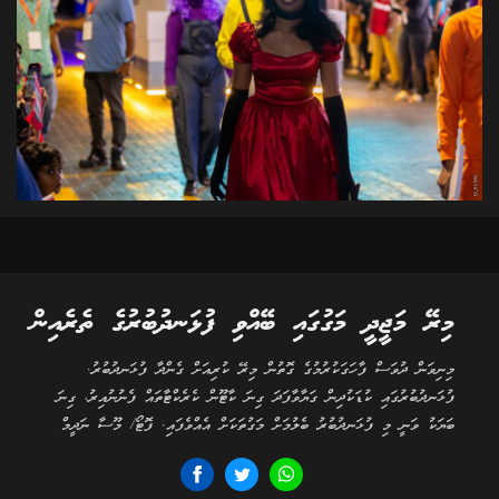
މިރޭ މަޖީދީ މަގުގައި ބޭއްވި ފުޅަނދުބުރުގެ ތެރެއިން
މިނިވަން ދުވަސް ފާހަގަކުރުމުގެ ގޮތުން މިރޭ ކުރިއަށް ގެންދާ ފުޅަނދުބުރު.
ފުޅަނދުބުރުގައި ކުޑަކުދިން ގަޔާވާފަދަ ގިނަ ކާޓޫން ކެރެކްޓާތައް ފެނުނުއިރު، ގިނަ
ބަޔަކު ވަނީ މި ފުޅަނދުބުރު ބެލުމަށް މަގުތަކަށް އެއްވެފައި. ފޮޓޯ/ މޫސާ ނަދީމް