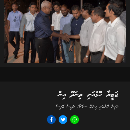
ޖަޒީރާ ހޮޅުއަށި ތިނަދޫ އިން
ޖަޒީރާ ހޮޅުއަށި ތިނަދޫ ---ފޮޓޯ/ ރައީސް އޮފީސް