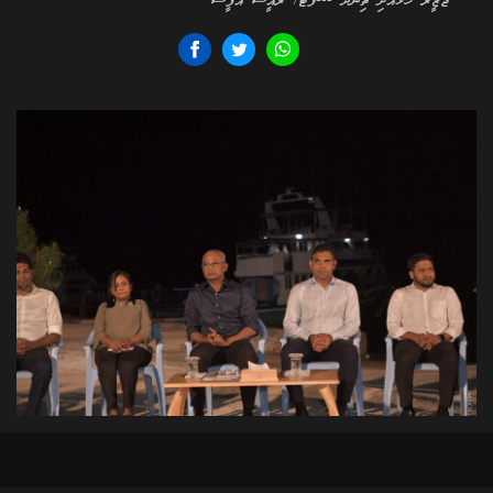
ޖަޒީރާ ހޮޅުއަށި ތިނަދޫ ---ފޮޓޯ/ ރައީސް އޮފީސް