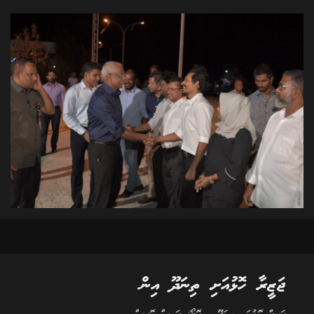
ޖަޒީރާ ހޮޅުއަށި ތިނަދޫ އިން