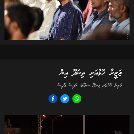
ޖަޒީރާ ހޮޅުއަށި ތިނަދޫ އިން
ޖަޒީރާ ހޮޅުއަށި ތިނަދޫ ---ފޮޓޯ/ ރައީސް އޮފީސް