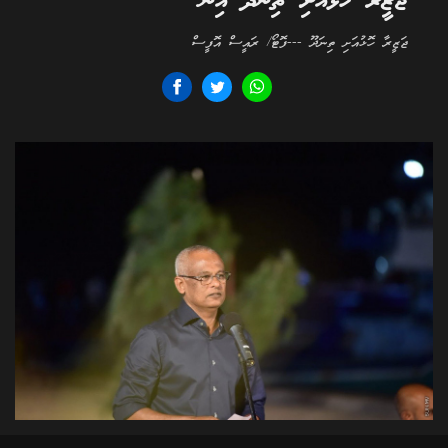
ޖަޒީރާ ހޮޅުއަށި ތިނަދޫ އިން
ޖަޒީރާ ހޮޅުއަށި ތިނަދޫ ---ފޮޓޯ/ ރައީސް އޮފީސް