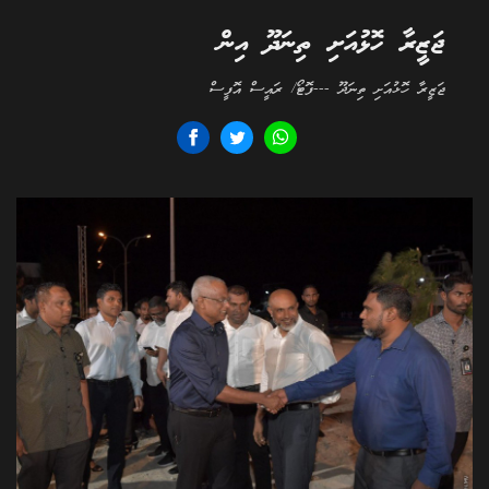
ޖަޒީރާ ހޮޅުއަށި ތިނަދޫ އިން
ޖަޒީރާ ހޮޅުއަށި ތިނަދޫ ---ފޮޓޯ/ ރައީސް އޮފީސް