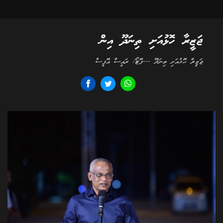
ޖަޒީރާ ހޮޅުއަށި ތިނަދޫ އިން
ޖަޒީރާ ހޮޅުއަށި ތިނަދޫ ---ފޮޓޯ/ ރައީސް އޮފީސް