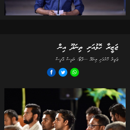
ޖަޒީރާ ހޮޅުއަށި ތިނަދޫ އިން
ޖަޒީރާ ހޮޅުއަށި ތިނަދޫ ---ފޮޓޯ/ ރައީސް އޮފީސް