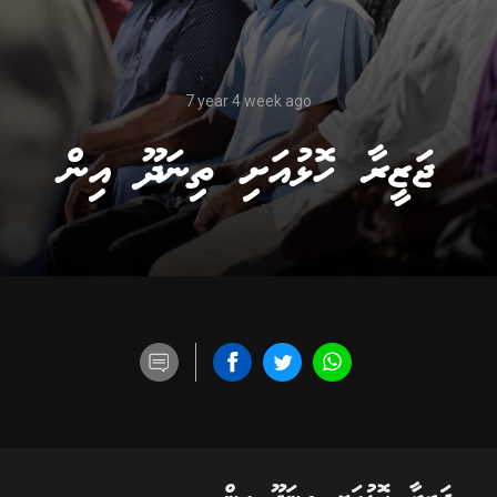
7 year 4 week ago
ޖަޒީރާ ހޮޅުއަށި ތިނަދޫ އިން